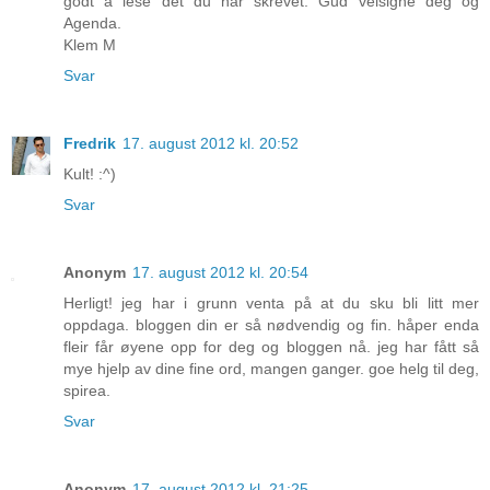
godt å lese det du har skrevet. Gud velsigne deg og
Agenda.
Klem M
Svar
Fredrik
17. august 2012 kl. 20:52
Kult! :^)
Svar
Anonym
17. august 2012 kl. 20:54
Herligt! jeg har i grunn venta på at du sku bli litt mer
oppdaga. bloggen din er så nødvendig og fin. håper enda
fleir får øyene opp for deg og bloggen nå. jeg har fått så
mye hjelp av dine fine ord, mangen ganger. goe helg til deg,
spirea.
Svar
Anonym
17. august 2012 kl. 21:25