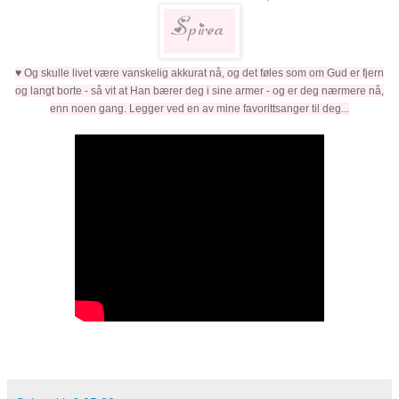
♥ Og skulle livet være vanskelig akkurat nå, og det føles som om Gud er fjern
og langt borte - så vit at Han bærer deg i sine armer - og er deg nærmere nå,
enn noen gang. Legger ved en av mine favorittsanger til deg...