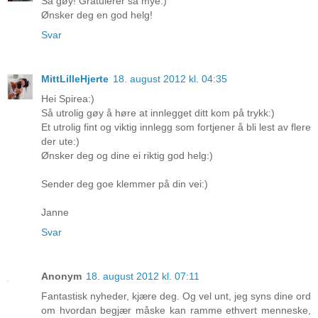
Så gøy! Gratulerer så mye:)
Ønsker deg en god helg!
Svar
MittLilleHjerte
18. august 2012 kl. 04:35
Hei Spirea:)
Så utrolig gøy å høre at innlegget ditt kom på trykk:)
Et utrolig fint og viktig innlegg som fortjener å bli lest av flere
der ute:)
Ønsker deg og dine ei riktig god helg:)
Sender deg goe klemmer på din vei:)
Janne
Svar
Anonym
18. august 2012 kl. 07:11
Fantastisk nyheder, kjære deg. Og vel unt, jeg syns dine ord
om hvordan begjær måske kan ramme ethvert menneske,