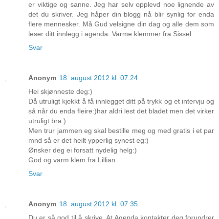
er viktige og sanne. Jeg har selv opplevd noe lignende av
det du skriver. Jeg håper din blogg nå blir synlig for enda
flere mennesker. Må Gud velsigne din dag og alle dem som
leser ditt innlegg i agenda. Varme klemmer fra Sissel
Svar
Anonym
18. august 2012 kl. 07:24
Hei skjønneste deg:)
Då utruligt kjekkt å få innlegget ditt på trykk og et intervju og
så når du enda fleire:)har aldri lest det bladet men det virker
utruligt bra:)
Men trur jammen eg skal bestille meg og med gratis i et par
mnd så er det heilt ypperlig synest eg:)
Ønsker deg ei forsatt nydelig helg:)
God og varm klem fra Lillian
Svar
Anonym
18. august 2012 kl. 07:35
Du er så god til å skrive. At Agenda kontakter deg forundrer