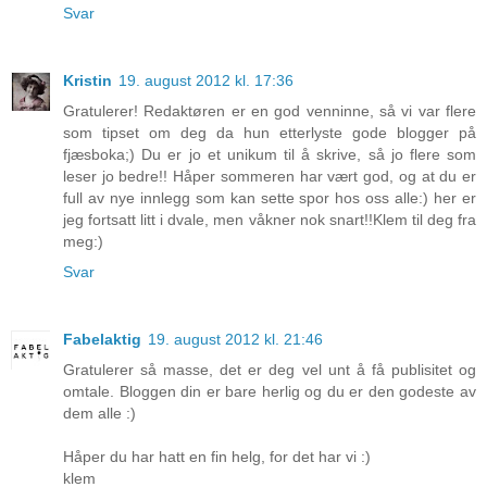
Svar
Kristin
19. august 2012 kl. 17:36
Gratulerer! Redaktøren er en god venninne, så vi var flere
som tipset om deg da hun etterlyste gode blogger på
fjæsboka;) Du er jo et unikum til å skrive, så jo flere som
leser jo bedre!! Håper sommeren har vært god, og at du er
full av nye innlegg som kan sette spor hos oss alle:) her er
jeg fortsatt litt i dvale, men våkner nok snart!!Klem til deg fra
meg:)
Svar
Fabelaktig
19. august 2012 kl. 21:46
Gratulerer så masse, det er deg vel unt å få publisitet og
omtale. Bloggen din er bare herlig og du er den godeste av
dem alle :)
Håper du har hatt en fin helg, for det har vi :)
klem