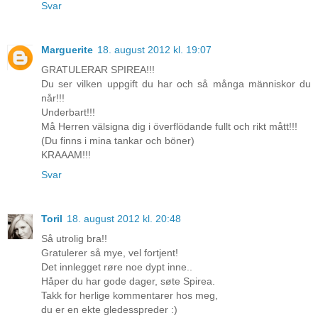
Svar
Marguerite
18. august 2012 kl. 19:07
GRATULERAR SPIREA!!!
Du ser vilken uppgift du har och så många människor du
når!!!
Underbart!!!
Må Herren välsigna dig i överflödande fullt och rikt mått!!!
(Du finns i mina tankar och böner)
KRAAAM!!!
Svar
Toril
18. august 2012 kl. 20:48
Så utrolig bra!!
Gratulerer så mye, vel fortjent!
Det innlegget røre noe dypt inne..
Håper du har gode dager, søte Spirea.
Takk for herlige kommentarer hos meg,
du er en ekte gledesspreder :)