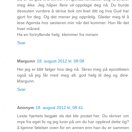
meg ikke. Jeg håper flere vil oppdage deg nå. Du burde
dessuten vurdere å skrive bok om livet ditt og hva Gud har
gjort for deg. Og det mener jeg oppriktig. Gleder meg til å
lese Agenda hos søsteren min når det kommer. Hun får det
hver måned.
Ha en fortryllende helg. klemmer fra miriam
Svar
Margunn
18. august 2012 kl. 08:08
Hei jeg er blitt følger hos deg nå. Skrev meg på epostlisten
også så jeg får med meg alt. god helg til deg og dine.
Margunn.
Svar
Anonym
18. august 2012 kl. 08:41
Leste hjertets begjær da det ble postet her. Du skriver om
mye fra eget liv og jeg lurer på om du har opplevd dette òg?
å kjenne følelser oven for en annen enn han du er sammen