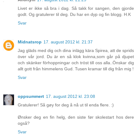
Livet er ikke så bra i dag. Så takk for sangen, den gjorde
godt. Og gratulerer til deg. Du har en dyp og fin blogg. H.K
Svar
Midnatsrop
17. august 2012 kl. 21:37
Jag gläds med dig och dina inlägg kära Spirea, att de sprids
över vår jord. Du är en så klok kvinna,som går på djupet
och skänker förhoppningar och tröst till oss alla..Önskar dig
allt gott från himmelens Gud. Tusen kramar till dig från mig !
Svar
oppsummert
17. august 2012 kl. 23:08
Gratulerer! Så gøy for deg å nå ut til enda flere. :)
Ønsker deg en fin helg, den siste før skolestart hos dere
også?
Svar