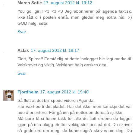
Maren Sofie
17. august 2012 kl. 19:12
You go, girl!! <3 <3 <3 Jeg abonnerer på agenda faktisk.
ikke fått d i posten ennå, men gleder meg extra nå!! :-)
GOD helg, søta!
Svar
Aslak
17. august 2012 kl. 19:17
Flott, Spirea!! Forståelig at dette innlegget ble lagt merke til.
Velskrevet og viktig. Velsignet helg ønskes deg.
Svar
Fjordheim
17. august 2012 kl. 19:40
Så flott at det blir spedd videre i Agenda.
Har vært borti det bladet. Har det ikke, men kanskje det var
noe å prioritere. Får gå inn på nettsiden deres å sjekke.
Må bare få si tusen takk for alle de flott ordene du legger
igjen på min blogg. Setter veldig stor pris på det. Du skriver
så gode ord om meg, de kunne også skrives om deg. Du