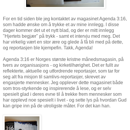
For en tid siden ble jeg kontaktet av magasinet Agenda 3:16,
som hadde ønske om å trykke et av mine innlegg. I disse
dager kommer det ut et nytt blad, og der er mitt innlegg
"Hjertets begjær" på trykk - samt et intervju med meg. Det
har virkelig vært en stor ære og glede å få bli med på dette,
og reportasjen ble kjempefin. Takk, Agenda!
Agenda 3:16 er Norges største kristne månedsmagasin, på
tvers av organisasjons - og kirketilhørighet. Det er fullt av
reflekterte, aktuelle og utfordrende reportasjer, som tar for
seg alt fra misjon til samlivs-reportasjer, skrevet av
engasjerte mennesker. Jeg opplever dette magasinet både
som tros-styrkende og inspirerende å lese, og er selv
spesielt glad i deres evne til å trekke frem mennesker som
har opplevd noe spesielt i livet - og sette lys på hvordan Gud
kan gripe inn på de utroligste måter. For det kan han.