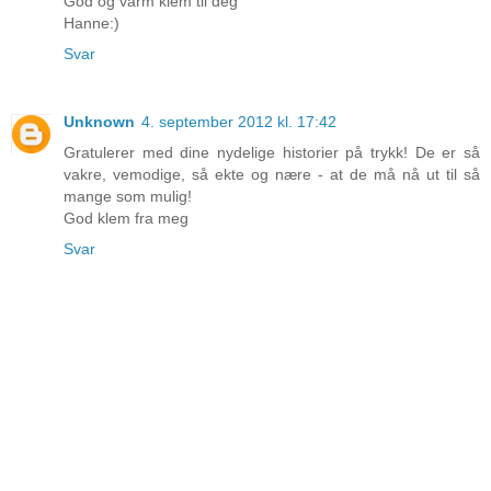
God og varm klem til deg
Hanne:)
Svar
Unknown
4. september 2012 kl. 17:42
Gratulerer med dine nydelige historier på trykk! De er så
vakre, vemodige, så ekte og nære - at de må nå ut til så
mange som mulig!
God klem fra meg
Svar