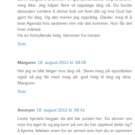
meg ikke. Jeg håper flere vil oppdage deg nå. Du burde
dessuten vurdere å skrive bok om livet ditt og hva Gud har
gjort for deg. Og det mener jeg oppriktig. Gleder meg til å
lese Agenda hos søsteren min når det kommer. Hun får det
hver måned.
Ha en fortryllende helg. klemmer fra miriam
Svar
Margunn
18. august 2012 kl. 08:08
Hei jeg er blitt følger hos deg nå. Skrev meg på epostlisten
også så jeg får med meg alt. god helg til deg og dine.
Margunn.
Svar
Anonym
18. august 2012 kl. 08:41
Leste hjertets begjær da det ble postet her. Du skriver om
mye fra eget liv og jeg lurer på om du har opplevd dette òg?
å kjenne følelser oven for en annen enn han du er sammen