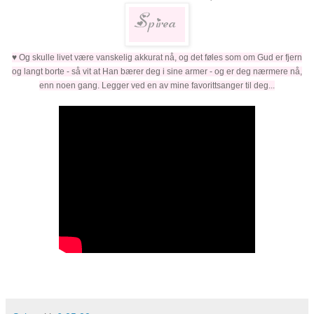
♥ Og skulle livet være vanskelig akkurat nå, og det føles som om Gud er fjern
og langt borte - så vit at Han bærer deg i sine armer - og er deg nærmere nå,
enn noen gang. Legger ved en av mine favorittsanger til deg...