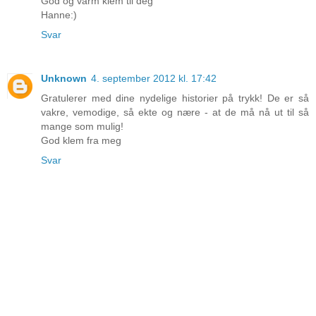
God og varm klem til deg
Hanne:)
Svar
Unknown
4. september 2012 kl. 17:42
Gratulerer med dine nydelige historier på trykk! De er så
vakre, vemodige, så ekte og nære - at de må nå ut til så
mange som mulig!
God klem fra meg
Svar