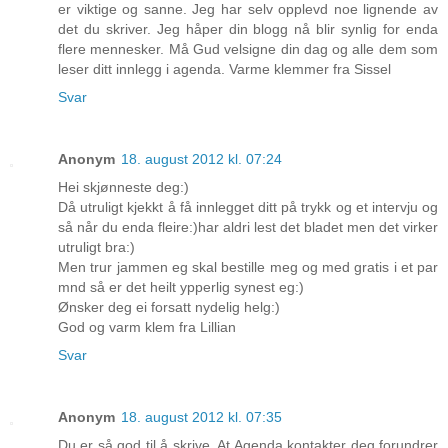
er viktige og sanne. Jeg har selv opplevd noe lignende av
det du skriver. Jeg håper din blogg nå blir synlig for enda
flere mennesker. Må Gud velsigne din dag og alle dem som
leser ditt innlegg i agenda. Varme klemmer fra Sissel
Svar
Anonym
18. august 2012 kl. 07:24
Hei skjønneste deg:)
Då utruligt kjekkt å få innlegget ditt på trykk og et intervju og
så når du enda fleire:)har aldri lest det bladet men det virker
utruligt bra:)
Men trur jammen eg skal bestille meg og med gratis i et par
mnd så er det heilt ypperlig synest eg:)
Ønsker deg ei forsatt nydelig helg:)
God og varm klem fra Lillian
Svar
Anonym
18. august 2012 kl. 07:35
Du er så god til å skrive. At Agenda kontakter deg forundrer