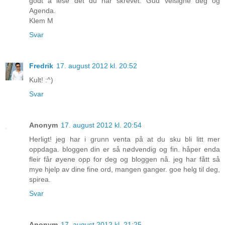
godt å lese det du har skrevet. Gud velsigne deg og
Agenda.
Klem M
Svar
Fredrik
17. august 2012 kl. 20:52
Kult! :^)
Svar
Anonym
17. august 2012 kl. 20:54
Herligt! jeg har i grunn venta på at du sku bli litt mer
oppdaga. bloggen din er så nødvendig og fin. håper enda
fleir får øyene opp for deg og bloggen nå. jeg har fått så
mye hjelp av dine fine ord, mangen ganger. goe helg til deg,
spirea.
Svar
Anonym
17. august 2012 kl. 21:25