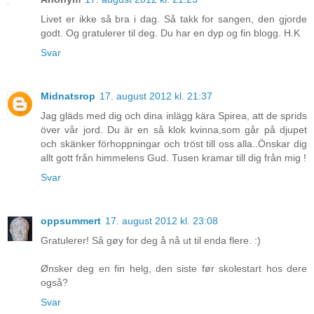
Livet er ikke så bra i dag. Så takk for sangen, den gjorde
godt. Og gratulerer til deg. Du har en dyp og fin blogg. H.K
Svar
Midnatsrop
17. august 2012 kl. 21:37
Jag gläds med dig och dina inlägg kära Spirea, att de sprids
över vår jord. Du är en så klok kvinna,som går på djupet
och skänker förhoppningar och tröst till oss alla..Önskar dig
allt gott från himmelens Gud. Tusen kramar till dig från mig !
Svar
oppsummert
17. august 2012 kl. 23:08
Gratulerer! Så gøy for deg å nå ut til enda flere. :)
Ønsker deg en fin helg, den siste før skolestart hos dere
også?
Svar