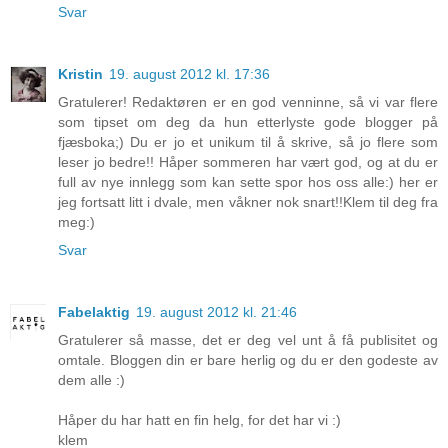
Svar
Kristin
19. august 2012 kl. 17:36
Gratulerer! Redaktøren er en god venninne, så vi var flere
som tipset om deg da hun etterlyste gode blogger på
fjæsboka;) Du er jo et unikum til å skrive, så jo flere som
leser jo bedre!! Håper sommeren har vært god, og at du er
full av nye innlegg som kan sette spor hos oss alle:) her er
jeg fortsatt litt i dvale, men våkner nok snart!!Klem til deg fra
meg:)
Svar
Fabelaktig
19. august 2012 kl. 21:46
Gratulerer så masse, det er deg vel unt å få publisitet og
omtale. Bloggen din er bare herlig og du er den godeste av
dem alle :)
Håper du har hatt en fin helg, for det har vi :)
klem