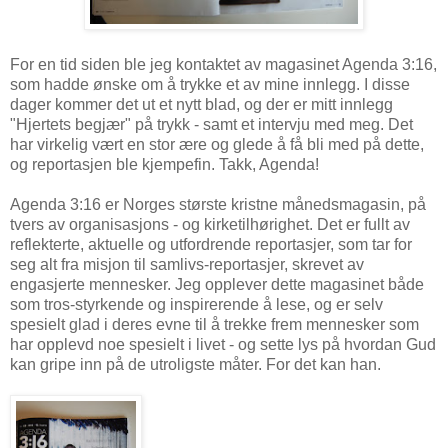
For en tid siden ble jeg kontaktet av magasinet Agenda 3:16,
som hadde ønske om å trykke et av mine innlegg. I disse
dager kommer det ut et nytt blad, og der er mitt innlegg
"Hjertets begjær" på trykk - samt et intervju med meg. Det
har virkelig vært en stor ære og glede å få bli med på dette,
og reportasjen ble kjempefin. Takk, Agenda!
Agenda 3:16 er Norges største kristne månedsmagasin, på
tvers av organisasjons - og kirketilhørighet. Det er fullt av
reflekterte, aktuelle og utfordrende reportasjer, som tar for
seg alt fra misjon til samlivs-reportasjer, skrevet av
engasjerte mennesker. Jeg opplever dette magasinet både
som tros-styrkende og inspirerende å lese, og er selv
spesielt glad i deres evne til å trekke frem mennesker som
har opplevd noe spesielt i livet - og sette lys på hvordan Gud
kan gripe inn på de utroligste måter. For det kan han.