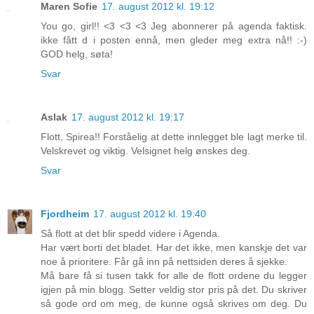
Maren Sofie
17. august 2012 kl. 19:12
You go, girl!! <3 <3 <3 Jeg abonnerer på agenda faktisk.
ikke fått d i posten ennå, men gleder meg extra nå!! :-)
GOD helg, søta!
Svar
Aslak
17. august 2012 kl. 19:17
Flott, Spirea!! Forståelig at dette innlegget ble lagt merke til.
Velskrevet og viktig. Velsignet helg ønskes deg.
Svar
Fjordheim
17. august 2012 kl. 19:40
Så flott at det blir spedd videre i Agenda.
Har vært borti det bladet. Har det ikke, men kanskje det var
noe å prioritere. Får gå inn på nettsiden deres å sjekke.
Må bare få si tusen takk for alle de flott ordene du legger
igjen på min blogg. Setter veldig stor pris på det. Du skriver
så gode ord om meg, de kunne også skrives om deg. Du