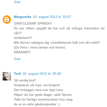
Svar
Marguerite
18. august 2012 kl. 19:07
GRATULERAR SPIREA!!!
Du ser vilken uppgift du har och så många människor du
når!!!
Underbart!!!
Må Herren välsigna dig i överflödande fullt och rikt mått!!!
(Du finns i mina tankar och böner)
KRAAAM!!!
Svar
Toril
18. august 2012 kl. 20:48
Så utrolig bra!!
Gratulerer så mye, vel fortjent!
Det innlegget røre noe dypt inne..
Håper du har gode dager, søte Spirea.
Takk for herlige kommentarer hos meg,
du er en ekte gledesspreder :)