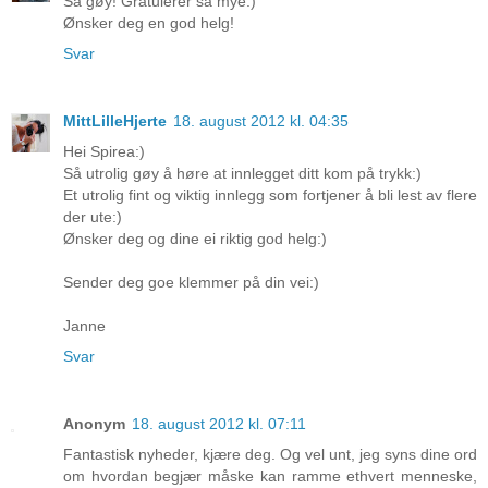
Så gøy! Gratulerer så mye:)
Ønsker deg en god helg!
Svar
MittLilleHjerte
18. august 2012 kl. 04:35
Hei Spirea:)
Så utrolig gøy å høre at innlegget ditt kom på trykk:)
Et utrolig fint og viktig innlegg som fortjener å bli lest av flere
der ute:)
Ønsker deg og dine ei riktig god helg:)
Sender deg goe klemmer på din vei:)
Janne
Svar
Anonym
18. august 2012 kl. 07:11
Fantastisk nyheder, kjære deg. Og vel unt, jeg syns dine ord
om hvordan begjær måske kan ramme ethvert menneske,