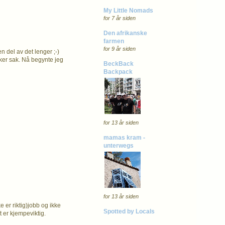
My Little Nomads
for 7 år siden
Den afrikanske
farmen
for 9 år siden
en del av det lenger ;-)
ker sak. Nå begynte jeg
BeckBack
Backpack
for 13 år siden
mamas kram -
unterwegs
for 13 år siden
e er riktig)jobb og ikke
Spotted by Locals
t er kjempeviktig.