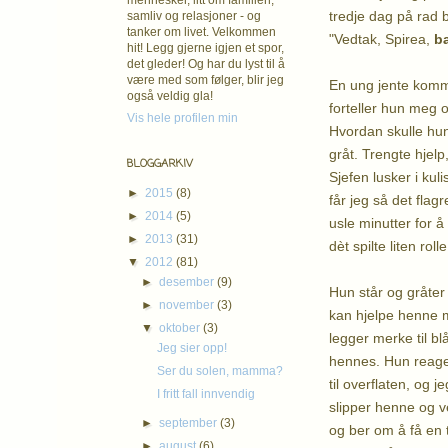
mennesker, litt om familien,
tredje dag på rad b
samliv og relasjoner - og
tanker om livet. Velkommen
"Vedtak, Spirea,
b
hit! Legg gjerne igjen et spor,
det gleder! Og har du lyst til å
være med som følger, blir jeg
En ung jente komm
også veldig gla!
forteller hun meg 
Vis hele profilen min
Hvordan skulle hun
gråt. Trengte hjelp
BLOGGARKIV
Sjefen lusker i ku
►
2015
(8)
får jeg så det flag
►
2014
(5)
usle minutter for å
►
2013
(31)
dèt spilte liten ro
▼
2012
(81)
►
desember
(9)
Hun står og gråter 
►
november
(3)
kan hjelpe henne 
▼
oktober
(3)
legger merke til b
Jeg sier opp!
hennes. Hun reager
Ser du solen, mamma?
til overflaten, og
I fritt fall innvendig
slipper henne og v
►
september
(3)
og ber om å få en t
►
august
(6)