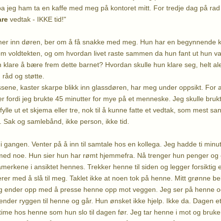
a jeg ham ta en kaffe med meg på kontoret mitt. For tredje dag på rad f
are
vedtak - IKKE tid!"
er inn døren, ber om å få snakke med meg. Hun har en begynnende 
om voldtekten, og om hvordan livet raste sammen da hun fant ut hun va
 klare å bære frem dette barnet? Hvordan skulle hun klare seg, helt 
, råd og støtte.
lissene, kaster skarpe blikk inn glassdøren, har meg under oppsikt. F
rer fordi jeg brukte 45 minutter for mye på et menneske. Jeg skulle brukt 
 fylle ut et skjema eller tre, nok til å kunne fatte et vedtak, som mest sa
lle. Sak og samlebånd, ikke person, ikke tid.
i gangen. Venter på å inn til samtale hos en kollega. Jeg hadde ti minu
med noe. Hun sier hun har rømt hjemmefra. Nå trenger hun penger og 
låmerkene i ansiktet hennes. Trekker henne til siden og legger forsiktig
er med å slå til meg. Taklet ikke at noen tok på henne. Mitt grønne be
 jeg ender opp med å presse henne opp mot veggen. Jeg ser på henne og 
ender ryggen til henne og går. Hun ønsket ikke hjelp. Ikke da. Dagen et
ime hos henne som hun slo til dagen før. Jeg tar henne i mot og bruker, 