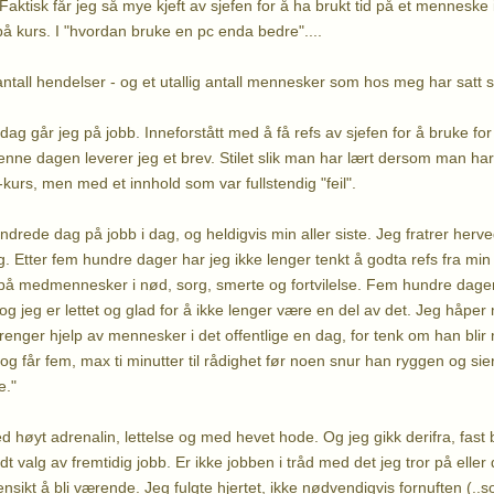
Faktisk får jeg så mye kjeft av sjefen for å ha brukt tid på et menneske 
på kurs. I "hvordan bruke en pc enda bedre"....
 antall hendelser - og et utallig antall mennesker som hos meg har satt s
ag går jeg på jobb. Inneforstått med å få refs av sjefen for å bruke fo
e dagen leverer jeg et brev. Stilet slik man har lært dersom man ha
kurs, men med et innhold som var fullstendig "feil".
drede dag på jobb i dag, og heldigvis min aller siste. Jeg fratrer herve
g. Etter fem hundre dager har jeg ikke lenger tenkt å godta refs fra min
 på medmennesker i nød, sorg, smerte og fortvilelse. Fem hundre dager
og jeg er lettet og glad for å ikke lenger være en del av det. Jeg håpe
renger hjelp av mennesker i det offentlige en dag, for tenk om han bli
 og får fem, max ti minutter til rådighet før noen snur han ryggen og sier
e."
ed høyt adrenalin, lettelse og med hevet hode. Og jeg gikk derifra, fas
dt valg av fremtidig jobb. Er ikke jobben i tråd med det jeg tror på eller 
nsikt å bli værende. Jeg fulgte hjertet, ikke nødvendigvis fornuften (..