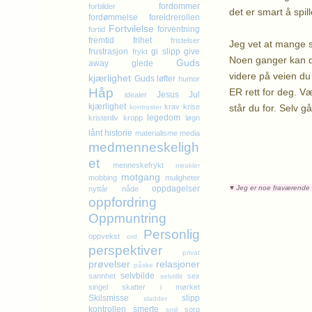
fordommer
forbilder
det er smart å spil
fordømmelse
foreldrerollen
Fortvilelse
forventning
fortid
fremtid
frihet
fristelser
Jeg vet at mange st
frustrasjon
gi slipp
give
frykt
Noen ganger kan de
Guds
away
glede
videre på veien du 
kjærlighet
Guds løfter
humor
Håp
ER rett for deg. Væ
Jesus
Jul
idealer
kjærlighet
står du for. Selv g
krav
krise
kontraster
legedom
kristenliv
kropp
løgn
K
lånt historie
materialisme
media
medmenneskeligh
et
menneskefrykt
mirakler
motgang
mobbing
muligheter
♥
Jeg er noe fraværende f
oppdagelser
nyttår
nåde
oppfordring
Oppmuntring
Personlig
oppvekst
ord
perspektiver
privat
prøvelser
relasjoner
påske
selvbilde
sannhet
sex
selvtillit
singel
skatter i mørket
Skilsmisse
slipp
sladder
kontrollen
smerte
sorg
smil