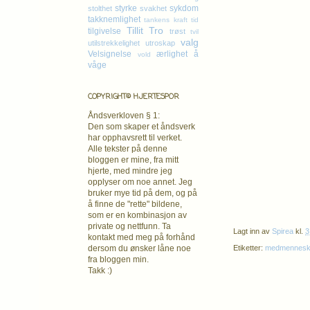
styrke
sykdom
stolthet
svakhet
takknemlighet
tankens kraft
tid
Tillit
Tro
tilgivelse
trøst
tvil
valg
utilstrekkelighet
utroskap
Velsignelse
ærlighet
å
vold
våge
COPYRIGHT© HJERTESPOR
Åndsverkloven § 1:
Den som skaper et åndsverk
har opphavsrett
til verket.
Alle tekster på denne
bloggen er mine, fra mitt
hjerte, med mindre jeg
opplyser om noe annet. Jeg
bruker mye tid på dem, og på
å finne de "rette" bildene,
som er en kombinasjon av
private og nettfunn. Ta
Lagt inn av
Spirea
kl.
3
kontakt med meg på forhånd
dersom du ønsker låne noe
Etiketter:
medmenneske
fra bloggen min.
Takk :)