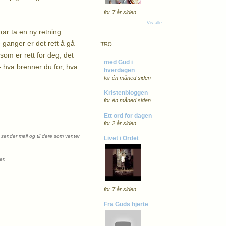
for 7 år siden
Vis alle
bør ta en ny retning.
 ganger er det rett å gå
TRO
som er rett for deg, det
med Gud i
- hva brenner du for, hva
hverdagen
for én måned siden
Kristenbloggen
for én måned siden
Ett ord for dagen
for 2 år siden
 sender mail og til dere som venter
Livet i Ordet
ger.
for 7 år siden
Fra Guds hjerte