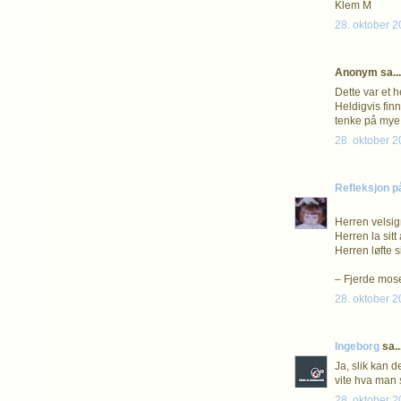
Klem M
28. oktober 2
Anonym sa...
Dette var et h
Heldigvis fin
tenke på mye.
28. oktober 2
Refleksjon p
Herren velsi
Herren la sit
Herren løfte s
– Fjerde mos
28. oktober 2
Ingeborg
sa..
Ja, slik kan d
vite hva man s
28. oktober 2