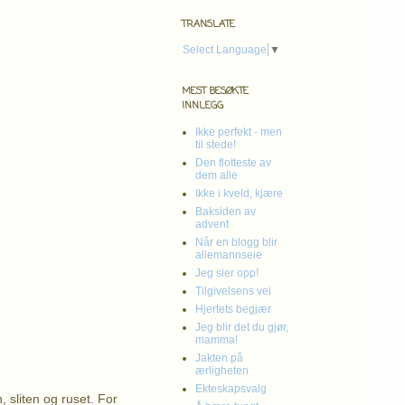
TRANSLATE
Select Language
▼
MEST BESØKTE
INNLEGG
Ikke perfekt - men
til stede!
Den flotteste av
dem alle
Ikke i kveld, kjære
Baksiden av
advent
Når en blogg blir
allemannseie
Jeg sier opp!
Tilgivelsens vei
Hjertets begjær
Jeg blir det du gjør,
mamma!
Jakten på
ærligheten
Ekteskapsvalg
 sliten og ruset. For