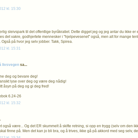
012 kl. 15:30
erlig sleivspark til det offentlige byråkratiet. Dette digget jeg og jeg antar du ikke er 
nes det vakre, godhjertete mennesker i "hjelpevesenet" også, men alt for mange ten
 Også på hvor jeg selv jobber. Takk, Spirea.
012 kl. 15:31
å livsvegen
sa...
gne deg og bevare deg!
t ansikt lyse over deg og være deg nådig!
itt åsyn på deg og gi deg fred!
ebok 6.24-26
012 kl. 15:32
.
et også være... Og det ER skummelt å skifte retning, si opp en trygg (selv om den ikk
kal finne på. Men det kan jo bli bra, og å trives, ikke gå på akkord med seg selv, de
012 kl. 15:34