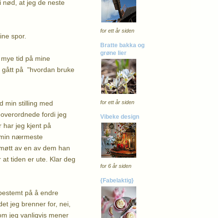
i nød, at jeg de neste
for ett år siden
ine spor.
Bratte bakka og
grøne lier
r mye tid på mine
r gått på "hvordan bruke
d min stilling med
for ett år siden
 overordnede fordi jeg
Vibeke design
 har jeg kjent på
r min nærmeste
r møtt av en av dem han
 at tiden er ute. Klar deg
for 6 år siden
{Fabelaktig}
t bestemt på å endre
det jeg brenner for, nei,
som jeg vanligvis mener