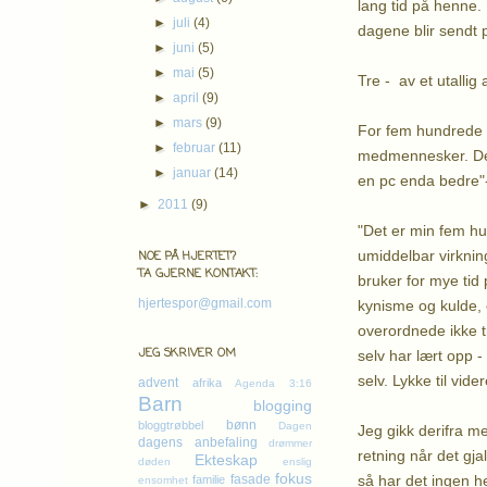
lang tid på henne. 
►
juli
(4)
dagene blir sendt 
►
juni
(5)
►
mai
(5)
Tre - av et utallig
►
april
(9)
►
mars
(9)
For fem hundrede d
►
februar
(11)
medmennesker. Denn
►
januar
(14)
en pc enda bedre"-
►
2011
(9)
"Det er min fem hun
umiddelbar virknin
NOE PÅ HJERTET?
TA GJERNE KONTAKT:
bruker for mye tid
hjertespor@gmail.com
kynisme og kulde, 
overordnede ikke t
JEG SKRIVER OM
selv har lært opp -
selv. Lykke til vider
advent
afrika
Agenda 3:16
Barn
blogging
bønn
bloggtrøbbel
Dagen
Jeg gikk derifra m
dagens anbefaling
drømmer
retning når det gjal
Ekteskap
døden
enslig
fokus
så har det ingen he
fasade
familie
ensomhet