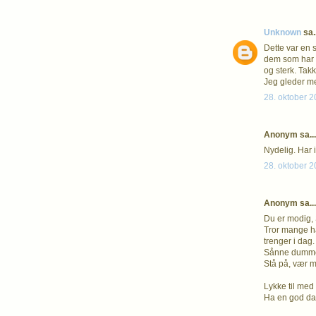
Unknown
sa..
Dette var en s
dem som har de
og sterk. Takk
Jeg gleder me
28. oktober 2
Anonym sa...
Nydelig. Har i
28. oktober 2
Anonym sa...
Du er modig, S
Tror mange ha
trenger i dag.
Sånne dumme sj
Stå på, vær m
Lykke til med 
Ha en god da