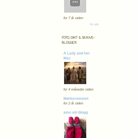
for 7 år siden
Vis alle
FOTO, DIKT & SKRIVE-
BLOGGER
A Lady and her
Mac
for 4 måneder siden
Mørkerommet
for 2 år siden
amo sin blogg