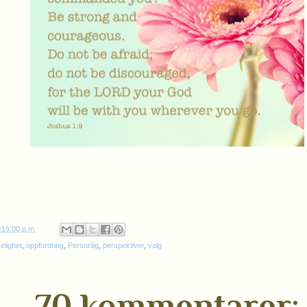
:15:00 p.m.
lighet
,
oppfordring
,
Personlig
,
perspektiver
,
valg
70 kommentarer: