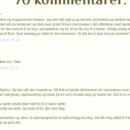
.
terk og inspirerende historie. Jeg ble helt satt ut og kjenner på tristhet og stolthet sa
t slik du beskriver og stolt over at det finnes mennesker i det offentlige med hjerte 
 for din evne til å se ting i perspektiver og for at du får oss til å tenke. Veldig veldig 
g til flere. God søndag.ps lykke til med eksamen. Er det lov å spør hva du studerer
012 kl. 15:24
kke ord. Takk.
012 kl. 15:27
pirea. Og det står der respekt av. Så flott at hjertet ditt brenner for mennekser som 
r hatt glede, oppmuntring og hjelp fra en som brydde seg og hadde tid. Det er jo 
efer skulle ikke hatt lov til å være sjefer.
odig og sterk, og husk at En går med deg.
eksamen og sånn. Er kjempeglad for et nytt innlegg fra deg. Det får meg alltid til å 
g og god uke.