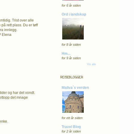
for 6 år siden
Ord i landskap
mtidig. Trist over alle
på rett plass. Du er tøff
bra innlegg.
? Elena
for 8 år siden
Hm...
for 9 år siden
Vis alle
REISEBLOGGER
Maliva`s verden
lider og har det vondt.
nettopp det mnage
for ett år siden
tenke.
Travel Blog
for 2 år siden