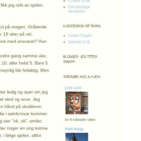
Å bære tungt
ikk jeg refs av sjefen.
Det uheldige
stempelet
HJERTESPOR PÅ TRYKK
kul på magen. Gråtende
r 19 uker på vei.
Avisen Dagen
alene med ansvaret? Hun
Agenda 3:16
or andre gang samme uke,
BLOGGER JEG TITTER
INNOM:
10, aller helst 5. Bare 5
nnsynlig ble feilaktig. Men
INTERIØR, HUS & HJEM
Livs Lyst
tter ledig og spør om jeg
et sted og sove. Jeg
 en hånd på skulderen
lte i selvforsvar kommer
for 9 måneder siden
sier "ok, ok", smiler,
ter ringer en ung kvinne
Hwit blogg
i følge sjefen, altfor