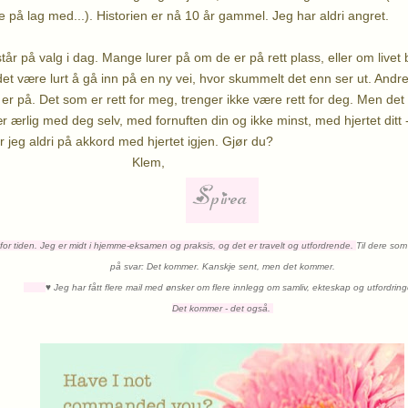
le på lag med...). Historien er nå 10 år gammel. Jeg har aldri angret.
år på valg i dag. Mange lurer på om de er på rett plass, eller om livet 
t være lurt å gå inn på en ny vei, hvor skummelt det enn ser ut. Andre
er på. Det som er rett for meg, trenger ikke være rett for deg. Men det 
r ærlig med deg selv, med fornuften din og ikke minst, med hjertet ditt 
år jeg aldri på akkord med hjertet igjen. Gjør du?
lem,
or tiden. Jeg er midt i hjemme-eksamen og praksis, og det er travelt og utfordrende.
Til dere som
på svar: Det kommer. Kanskje sent, men det kommer.
♥
Jeg har fått flere mail med ønsker om flere innlegg om samliv, ekteskap og utfordrin
Det kommer - det også.