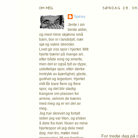
OM MEG
SØNDAG 28. O
Spirea
Jente i sin
beste alder,
og med mine skjønne små
barn, bor vi i landidyll, nær
sjø og vakre strender.
Livet gir oss spor i hjertet. Mitt
hjerte bærer på mange arr,
etter både sorg og smerte,
men det er også fylt av dype,
uslettelige spor, etter sterke
inntrykk av kjærlighet, glede,
godhet og legedom. Hjertet
mitt får bare flere og flere
spor, og det blir stadig
trangere om plassen for
arrene, selvom de bæres
med meg og er en del av
meg..
Jeg har skrevet og fortalt
siden jeg var liten, og elsker
å dele fra livet. Noen av mine
hjertespor vil jeg dele med
deg: min tro, møter med
For tredje dag på 