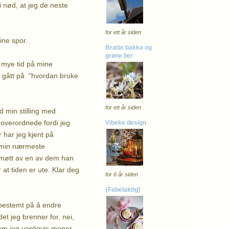
i nød, at jeg de neste
for ett år siden
ine spor.
Bratte bakka og
grøne lier
r mye tid på mine
r gått på "hvordan bruke
for ett år siden
d min stilling med
 overordnede fordi jeg
Vibeke design
 har jeg kjent på
r min nærmeste
r møtt av en av dem han
 at tiden er ute. Klar deg
for 6 år siden
{Fabelaktig}
t bestemt på å endre
det jeg brenner for, nei,
som jeg vanligvis mener