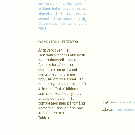
styrke
sykdom
stolthet
svakhet
takknemlighet
tankens kraft
tid
Tillit
Tro
tilgivelse
trøst
tvil
valg
utilstrekkelighet
utroskap
Velsignelse
ærlighet
å
vold
våge
COPYRIGHT© HJERTESPOR
Åndsverkloven § 1:
Den som skaper et åndsverk
har opphavsrett
til verket.
Alle tekster på denne
bloggen er mine, fra mitt
hjerte, med mindre jeg
opplyser om noe annet. Jeg
bruker mye tid på dem, og på
å finne de "rette" bildene,
som er en kombinasjon av
private og nettfunn. Ta
Lagt inn av
Spirea
kl.
3
kontakt med meg på forhånd
dersom du ønsker låne noe
Etiketter:
medmenneske
fra bloggen min.
Takk :)