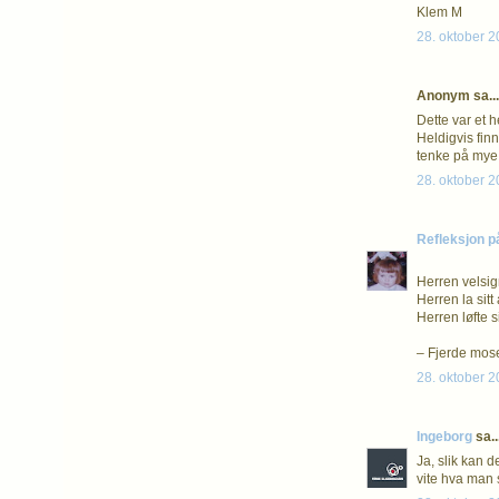
Klem M
28. oktober 2
Anonym sa...
Dette var et h
Heldigvis fin
tenke på mye.
28. oktober 2
Refleksjon p
Herren velsi
Herren la sit
Herren løfte s
– Fjerde mos
28. oktober 2
Ingeborg
sa..
Ja, slik kan d
vite hva man s