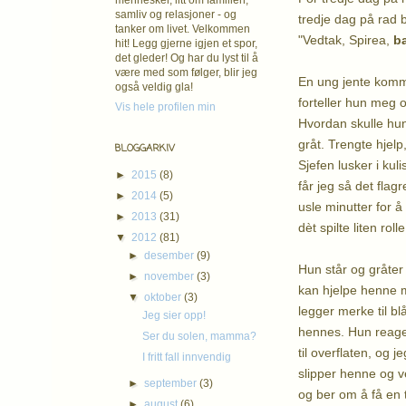
mennesker, litt om familien,
samliv og relasjoner - og
tredje dag på rad b
tanker om livet. Velkommen
"Vedtak, Spirea,
b
hit! Legg gjerne igjen et spor,
det gleder! Og har du lyst til å
være med som følger, blir jeg
En ung jente komm
også veldig gla!
forteller hun meg 
Vis hele profilen min
Hvordan skulle hun
gråt. Trengte hjelp
BLOGGARKIV
Sjefen lusker i ku
►
2015
(8)
får jeg så det flag
►
2014
(5)
usle minutter for å
►
2013
(31)
dèt spilte liten ro
▼
2012
(81)
►
desember
(9)
Hun står og gråter 
►
november
(3)
kan hjelpe henne 
▼
oktober
(3)
legger merke til b
Jeg sier opp!
hennes. Hun reager
Ser du solen, mamma?
til overflaten, og
I fritt fall innvendig
slipper henne og v
►
september
(3)
og ber om å få en t
►
august
(6)