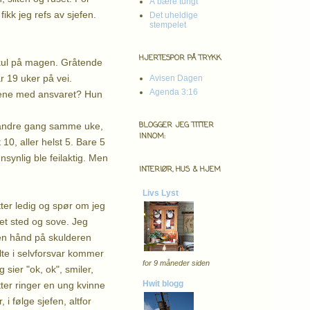
Å bære tungt
ikk jeg refs av sjefen.
Det uheldige
stempelet
HJERTESPOR PÅ TRYKK
kul på magen. Gråtende
r 19 uker på vei.
Avisen Dagen
Agenda 3:16
alene med ansvaret? Hun
BLOGGER JEG TITTER
or andre gang samme uke,
INNOM:
10, aller helst 5. Bare 5
nnsynlig ble feilaktig. Men
INTERIØR, HUS & HJEM
Livs Lyst
tter ledig og spør om jeg
et sted og sove. Jeg
 en hånd på skulderen
lte i selvforsvar kommer
for 9 måneder siden
sier "ok, ok", smiler,
Hwit blogg
ter ringer en ung kvinne
i følge sjefen, altfor