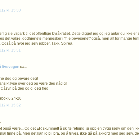
012 kl. 15:30
erlig sleivspark til det offentlige byråkratiet. Dette digget jeg og jeg antar du ikke er 
nes det vakre, godhjertete mennesker i "hjelpevesenet" også, men alt for mange ten
 Også på hvor jeg selv jobber. Takk, Spirea.
012 kl. 15:31
å livsvegen
sa...
gne deg og bevare deg!
t ansikt lyse over deg og være deg nådig!
itt åsyn på deg og gi deg fred!
ebok 6.24-26
012 kl. 15:32
.
et også være... Og det ER skummelt å skifte retning, si opp en trygg (selv om den ikk
kal finne på. Men det kan jo bli bra, og å trives, ikke gå på akkord med seg selv, de