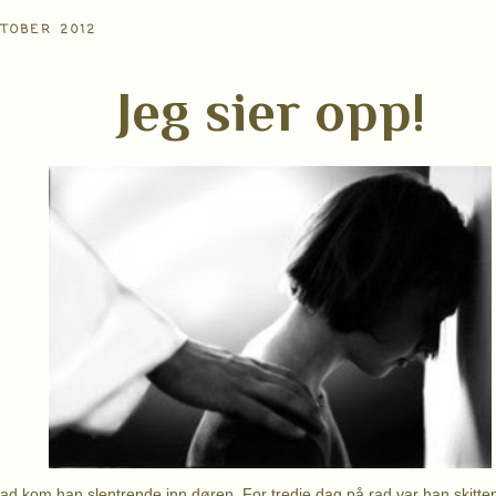
KTOBER 2012
Jeg sier opp!
rad kom han slentrende inn døren. For tredje dag på rad var han skitten,