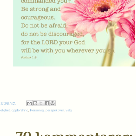
:15:00 p.m.
lighet
,
oppfordring
,
Personlig
,
perspektiver
,
valg