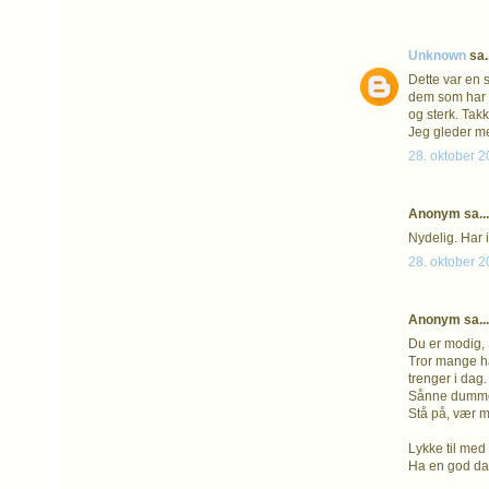
Unknown
sa..
Dette var en s
dem som har de
og sterk. Takk
Jeg gleder me
28. oktober 2
Anonym sa...
Nydelig. Har i
28. oktober 2
Anonym sa...
Du er modig, S
Tror mange ha
trenger i dag.
Sånne dumme sj
Stå på, vær m
Lykke til med 
Ha en god da