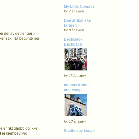
My Little Nomads
for 7 år siden
Den afrikanske
farmen
for 9 år siden
en del av det lenger ;-)
ker sak. Nå begynte jeg
BeckBack
Backpack
for 13 år siden
mamas kram -
unterwegs
for 13 år siden
e er riktig)jobb og ikke
Spotted by Locals
t er kjempeviktig.