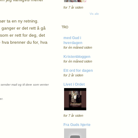
for 7 år siden
Vis alle
bør ta en ny retning.
TRO
 ganger er det rett å gå
som er rett for deg, det
med Gud i
- hva brenner du for, hva
hverdagen
for én måned siden
Kristenbloggen
for én måned siden
Ett ord for dagen
for 2 år siden
Livet i Ordet
 sender mail og til dere som venter
ger.
for 7 år siden
Fra Guds hjerte