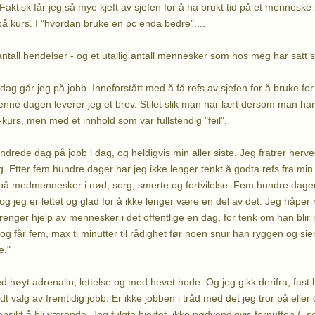
Faktisk får jeg så mye kjeft av sjefen for å ha brukt tid på et menneske 
på kurs. I "hvordan bruke en pc enda bedre"....
 antall hendelser - og et utallig antall mennesker som hos meg har satt s
ag går jeg på jobb. Inneforstått med å få refs av sjefen for å bruke fo
e dagen leverer jeg et brev. Stilet slik man har lært dersom man ha
kurs, men med et innhold som var fullstendig "feil".
drede dag på jobb i dag, og heldigvis min aller siste. Jeg fratrer herve
g. Etter fem hundre dager har jeg ikke lenger tenkt å godta refs fra min
 på medmennesker i nød, sorg, smerte og fortvilelse. Fem hundre dager
og jeg er lettet og glad for å ikke lenger være en del av det. Jeg håpe
renger hjelp av mennesker i det offentlige en dag, for tenk om han bli
 og får fem, max ti minutter til rådighet før noen snur han ryggen og sier
e."
ed høyt adrenalin, lettelse og med hevet hode. Og jeg gikk derifra, fas
dt valg av fremtidig jobb. Er ikke jobben i tråd med det jeg tror på eller 
nsikt å bli værende. Jeg fulgte hjertet, ikke nødvendigvis fornuften (..