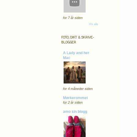
for 7 år siden
Vis alle
FOTO, DIKT & SKRIVE-
BLOGGER
A Lady and her
Mac
for 4 måneder siden
Mørkerommet
for 2 år siden
amo sin blogg