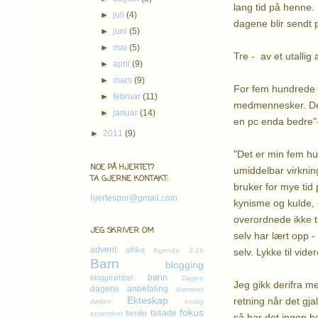
lang tid på henne. 
►
juli
(4)
dagene blir sendt 
►
juni
(5)
►
mai
(5)
Tre - av et utallig
►
april
(9)
►
mars
(9)
For fem hundrede d
►
februar
(11)
medmennesker. Denn
►
januar
(14)
en pc enda bedre"-
►
2011
(9)
"Det er min fem hun
NOE PÅ HJERTET?
umiddelbar virknin
TA GJERNE KONTAKT:
bruker for mye tid
hjertespor@gmail.com
kynisme og kulde, 
overordnede ikke t
JEG SKRIVER OM
selv har lært opp -
advent
afrika
selv. Lykke til vider
Agenda 3:16
Barn
blogging
bønn
bloggtrøbbel
Dagen
Jeg gikk derifra m
dagens anbefaling
drømmer
Ekteskap
retning når det gjal
døden
enslig
fokus
fasade
familie
ensomhet
så har det ingen he