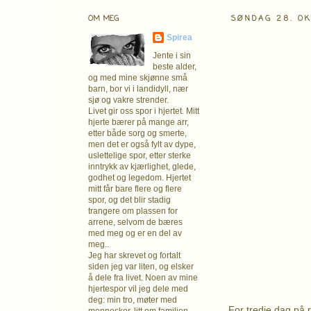
OM MEG
SØNDAG 28. O
Spirea
Jente i sin
beste alder,
og med mine skjønne små
barn, bor vi i landidyll, nær
sjø og vakre strender.
Livet gir oss spor i hjertet. Mitt
hjerte bærer på mange arr,
etter både sorg og smerte,
men det er også fylt av dype,
uslettelige spor, etter sterke
inntrykk av kjærlighet, glede,
godhet og legedom. Hjertet
mitt får bare flere og flere
spor, og det blir stadig
trangere om plassen for
arrene, selvom de bæres
med meg og er en del av
meg..
Jeg har skrevet og fortalt
siden jeg var liten, og elsker
å dele fra livet. Noen av mine
hjertespor vil jeg dele med
deg: min tro, møter med
For tredje dag på 