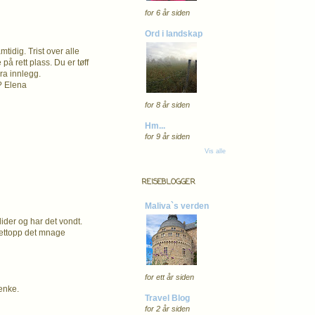
for 6 år siden
Ord i landskap
mtidig. Trist over alle
på rett plass. Du er tøff
bra innlegg.
? Elena
for 8 år siden
Hm...
for 9 år siden
Vis alle
REISEBLOGGER
Maliva`s verden
lider og har det vondt.
nettopp det mnage
for ett år siden
tenke.
Travel Blog
for 2 år siden