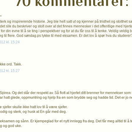
70 kommentarer:
.
terk og inspirerende historie. Jeg ble helt satt ut og kjenner på tristhet og stolthet sa
t slik du beskriver og stolt over at det finnes mennesker i det offentlige med hjerte 
 for din evne til å se ting i perspektiver og for at du får oss til å tenke. Veldig veldig 
g til flere. God søndag.ps lykke til med eksamen. Er det lov å spør hva du studerer
012 kl. 15:24
kke ord. Takk.
012 kl. 15:27
pirea. Og det står der respekt av. Så flott at hjertet ditt brenner for mennekser som 
r hatt glede, oppmuntring og hjelp fra en som brydde seg og hadde tid. Det er jo 
efer skulle ikke hatt lov til å være sjefer.
odig og sterk, og husk at En går med deg.
eksamen og sånn. Er kjempeglad for et nytt innlegg fra deg. Det får meg alltid til å 
g og god uke.