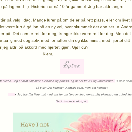
le på lag med...). Historien er nå 10 år gammel. Jeg har aldri angret.
år på valg i dag. Mange lurer på om de er på rett plass, eller om livet 
t være lurt å gå inn på en ny vei, hvor skummelt det enn ser ut. Andre
er på. Det som er rett for meg, trenger ikke være rett for deg. Men det 
r ærlig med deg selv, med fornuften din og ikke minst, med hjertet ditt 
år jeg aldri på akkord med hjertet igjen. Gjør du?
lem,
or tiden. Jeg er midt i hjemme-eksamen og praksis, og det er travelt og utfordrende.
Til dere som
på svar: Det kommer. Kanskje sent, men det kommer.
♥
Jeg har fått flere mail med ønsker om flere innlegg om samliv, ekteskap og utfordrin
Det kommer - det også.