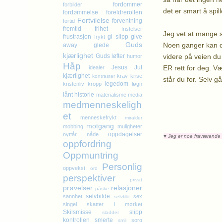
fordommer
forbilder
det er smart å spil
fordømmelse
foreldrerollen
Fortvilelse
forventning
fortid
fremtid
frihet
fristelser
Jeg vet at mange st
frustrasjon
gi slipp
give
frykt
Guds
Noen ganger kan de
away
glede
kjærlighet
videre på veien du 
Guds løfter
humor
Håp
ER rett for deg. Væ
Jesus
Jul
idealer
kjærlighet
krav
krise
kontraster
står du for. Selv g
legedom
kristenliv
kropp
løgn
K
lånt historie
materialisme
media
medmenneskeligh
et
menneskefrykt
mirakler
motgang
mobbing
muligheter
oppdagelser
nyttår
nåde
♥
Jeg er noe fraværende f
oppfordring
Oppmuntring
Personlig
oppvekst
ord
perspektiver
privat
prøvelser
relasjoner
påske
selvbilde
sannhet
sex
selvtillit
singel
skatter i mørket
Skilsmisse
slipp
sladder
kontrollen
smerte
sorg
smil