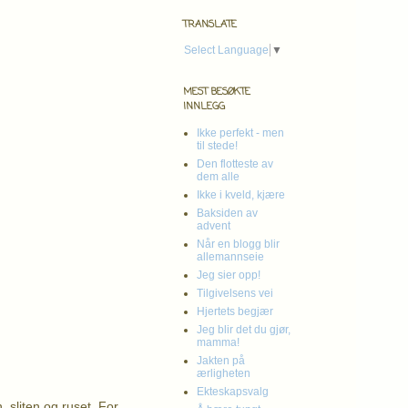
TRANSLATE
Select Language
▼
MEST BESØKTE
INNLEGG
Ikke perfekt - men
til stede!
Den flotteste av
dem alle
Ikke i kveld, kjære
Baksiden av
advent
Når en blogg blir
allemannseie
Jeg sier opp!
Tilgivelsens vei
Hjertets begjær
Jeg blir det du gjør,
mamma!
Jakten på
ærligheten
Ekteskapsvalg
 sliten og ruset. For