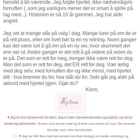
hensikt å bli værende. Jeg fulgte hjertet, ikke nødvendigvis
fornuften (..som jeg vanligvis mener det er smart å spille på
lag med...). Historien er nå 10 år gammel. Jeg har aldri
angret.
Jeg vet at mange står på valg i dag. Mange lurer på om de er
på rett plass, eller om livet bør ta en ny retning. Noen ganger
kan det være lurt å gå inn på en ny vei, hvor skummelt det
enn ser ut. Andre ganger er det rett å gå videre på veien du
er på. Det som er rett for meg, trenger ikke være rett for deg.
Men det som er rett for deg, det ER rett for deg. Vær ærlig
med deg selv, med fornuften din og ikke minst, med hjertet
ditt - hva brenner du for, hva står du for. Selv går jeg aldri på
akkord med hjertet igjen. Gjør du?
Klem,
♥
Jeg er noe fraværende for tiden. Jeg er midt i hjemme-eksamen og praksis, og det er
travelt og utfordrende.
Til dere som sender mail og til dere som venter på svar: Det kommer.
Kanskje sent, men det kommer.
♥
Jeg har fått flere mail med ønsker om flere innlegg om samliv, ekteskap og