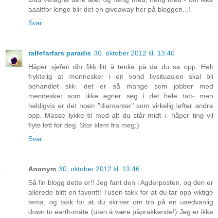
aaaltfor lenge blir det en giveaway her på bloggen...!
Svar
ralfefarfars paradis
30. oktober 2012 kl. 13:40
Håper sjefen din fikk litt å tenke på da du sa opp. Helt
fryktelig at mennesker i en vond livsituasjon skal bli
behandlet slik- det er så mange som jobber med
mennesker som ikke egner seg i det hele tatt- men
heldigvis er det noen "diamanter" som virkelig løfter andre
opp. Masse lykke til med alt du står midt i- håper ting vil
flyte lett for deg. Stor klem fra meg;)
Svar
Anonym
30. oktober 2012 kl. 13:46
Så fin blogg dette er!! Jeg fant den i Agderposten, og den er
allerede blitt en favoritt! Tusen takk for at du tar opp viktige
tema, og takk for at du skriver om tro på en usedvanlig
down to earth-måte (uten å være påprakkende!) Jeg er ikke