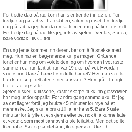
For tredje dag på rad kom han slentrende inn døren. For
tredje dag på rad var han skitten, sliten og ruset. For tredje
dag på rad ba jeg ham ta en kaffe med meg på kontoret mitt.
For tredje dag på rad fikk jeg refs av sjefen. "Vedtak, Spirea,
bare
vedtak - IKKE tid!"
En ung jente kommer inn døren, ber om å få snakke med
meg. Hun har en begynnende kul på magen. Gråtende
forteller hun meg om voldtekten, og om hvordan livet raste
sammen da hun fant ut hun var 19 uker på vei. Hvordan
skulle hun klare å bære frem dette barnet? Hvordan skulle
hun klare seg, helt alene med ansvaret? Hun gråt. Trengte
hjelp, råd og støtte.
Sjefen lusker i kulissene, kaster skarpe blikk inn glassdøren,
har meg under oppsikt. For andre gang samme uke, får jeg
så det flagrer fordi jeg brukte 45 minutter for mye på et
menneske. Jeg skulle brukt 10, aller helst 5. Bare 5 usle
minutter for å fylle ut et skjema eller tre, nok til å kunne fatte
et vedtak, som mest sannsynlig ble feilaktig. Men dèt spilte
liten rolle. Sak og samlebånd, ikke person, ikke tid.