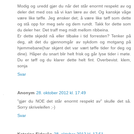
Modig og uredd gjør du når det står enormt respekt av og
deler det med oss så vi kan lære av det. Og kanskje våge
være like tøffe. Jeg ønsker det; å være like tøff som dette
og stå opp for meg selv og dem rundt. Takk for dette som
du deler her. Det traff meg midt mellom ribbeina.
Er dette skjedd nå eller tilbake i tid forresten? Tenker på
deg, alt det du gjennomgår av sykdom og motgang på
hjemmebane(har skjønt det var vært tøffe tider for deg og
dine). Håper du snart blir helt frisk og går lyse tider i møte.
Du er tøff og du klarer dette helt fint. Overbevist. klem,
sonja
Svar
Anonym
28. oktober 2012 kl. 17:49
"gjør du NOE det står enormt respekt av" skulle det så.
Sorry skriveleifen ;-)
Svar
Katarina Eidsvåg
28. oktober 2012 kl. 17:51