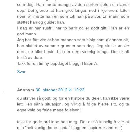
som deg. Han møtte mange av den sorten sjefen din lærer
opp. Det gjorde at han gikk lenger ned i kjelleren. Etter
noen år møtte han en som tok han på alvor. En mann som
støttet han og guidet han.
I dag er han rusfri, har to barn og er godt gift. Han er en
god mann.
Jeg har fått vite at han mannen som hjalp ham gjennom alt,
han sluttet av samme grunner som deg. Jeg skulle ønske
dere, de aller beste, ble der dere virkelig trengs. Det er alt
for få av dere.
Takk for en fin ny-oppdaget blogg. Hilsen A.
Svar
Anonym
30. oktober 2012 kl. 19:23
du skriver så godt. og for en historie du deler. kan ikke være
lett i en sånn situasjon. og viktig å følge hjerte sitt, og ta
egne valg og følge mage følelsen!
takk for gode ord inne hos meg. Det er så koselig å vite at
min "helt vanlig dame i gata" bloggen inspirerer andre :-)