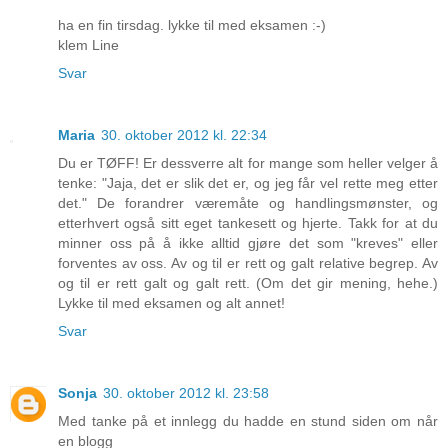
ha en fin tirsdag. lykke til med eksamen :-)
klem Line
Svar
Maria
30. oktober 2012 kl. 22:34
Du er TØFF! Er dessverre alt for mange som heller velger å
tenke: "Jaja, det er slik det er, og jeg får vel rette meg etter
det." De forandrer væremåte og handlingsmønster, og
etterhvert også sitt eget tankesett og hjerte. Takk for at du
minner oss på å ikke alltid gjøre det som "kreves" eller
forventes av oss. Av og til er rett og galt relative begrep. Av
og til er rett galt og galt rett. (Om det gir mening, hehe.)
Lykke til med eksamen og alt annet!
Svar
Sonja
30. oktober 2012 kl. 23:58
Med tanke på et innlegg du hadde en stund siden om når
en blogg