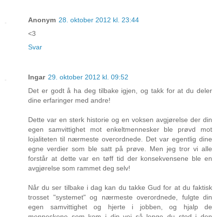
Anonym
28. oktober 2012 kl. 23:44
<3
Svar
Ingar
29. oktober 2012 kl. 09:52
Det er godt å ha deg tilbake igjen, og takk for at du deler
dine erfaringer med andre!
Dette var en sterk historie og en voksen avgjørelse der din
egen samvittighet mot enkeltmennesker ble prøvd mot
lojaliteten til nærmeste overordnede. Det var egentlig dine
egne verdier som ble satt på prøve. Men jeg tror vi alle
forstår at dette var en tøff tid der konsekvensene ble en
avgjørelse som rammet deg selv!
Når du ser tilbake i dag kan du takke Gud for at du faktisk
trosset "systemet" og nærmeste overordnede, fulgte din
egen samvittighet og hjerte i jobben, og hjalp de
menneskene som kom i din vei så lenge du stod i den