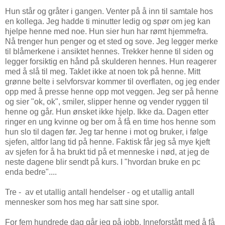
Hun står og gråter i gangen. Venter på å inn til samtale hos
en kollega. Jeg hadde ti minutter ledig og spør om jeg kan
hjelpe henne med noe. Hun sier hun har rømt hjemmefra.
Nå trenger hun penger og et sted og sove. Jeg legger merke
til blåmerkene i ansiktet hennes. Trekker henne til siden og
legger forsiktig en hånd på skulderen hennes. Hun reagerer
med å slå til meg. Taklet ikke at noen tok på henne. Mitt
grønne belte i selvforsvar kommer til overflaten, og jeg ender
opp med å presse henne opp mot veggen. Jeg ser på henne
og sier "ok, ok", smiler, slipper henne og vender ryggen til
henne og går. Hun ønsket ikke hjelp. Ikke da. Dagen etter
ringer en ung kvinne og ber om å få en time hos henne som
hun slo til dagen før. Jeg tar henne i mot og bruker, i følge
sjefen, altfor lang tid på henne. Faktisk får jeg så mye kjeft
av sjefen for å ha brukt tid på et menneske i nød, at jeg de
neste dagene blir sendt på kurs. I "hvordan bruke en pc
enda bedre"....
Tre - av et utallig antall hendelser - og et utallig antall
mennesker som hos meg har satt sine spor.
For fem hundrede dag går jeg på jobb. Inneforstått med å få