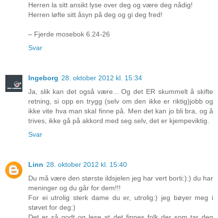
Herren la sitt ansikt lyse over deg og være deg nådig!
Herren løfte sitt åsyn på deg og gi deg fred!
– Fjerde mosebok 6.24-26
Svar
Ingeborg
28. oktober 2012 kl. 15:34
Ja, slik kan det også være... Og det ER skummelt å skifte
retning, si opp en trygg (selv om den ikke er riktig)jobb og
ikke vite hva man skal finne på. Men det kan jo bli bra, og å
trives, ikke gå på akkord med seg selv, det er kjempeviktig.
Svar
Linn
28. oktober 2012 kl. 15:40
Du må være den største ildsjelen jeg har vert borti:):) du har
meninger og du går for dem!!!
For ei utrolig sterk dame du er, utrolig:) jeg bøyer meg i
støvet for deg:)
Det er så godt og lese at det finnes folk der som tar deg