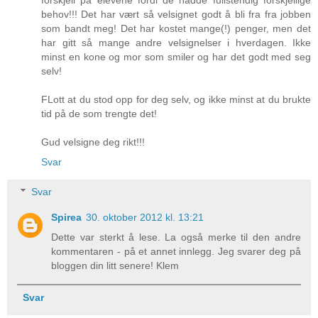
forskjell på elevene fordi de hadde fullstendig forskjellige
behov!!! Det har vært så velsignet godt å bli fra fra jobben
som bandt meg! Det har kostet mange(!) penger, men det
har gitt så mange andre velsignelser i hverdagen. Ikke
minst en kone og mor som smiler og har det godt med seg
selv!
FLott at du stod opp for deg selv, og ikke minst at du brukte
tid på de som trengte det!
Gud velsigne deg rikt!!!
Svar
Svar
Spirea
30. oktober 2012 kl. 13:21
Dette var sterkt å lese. La også merke til den andre
kommentaren - på et annet innlegg. Jeg svarer deg på
bloggen din litt senere! Klem
Svar