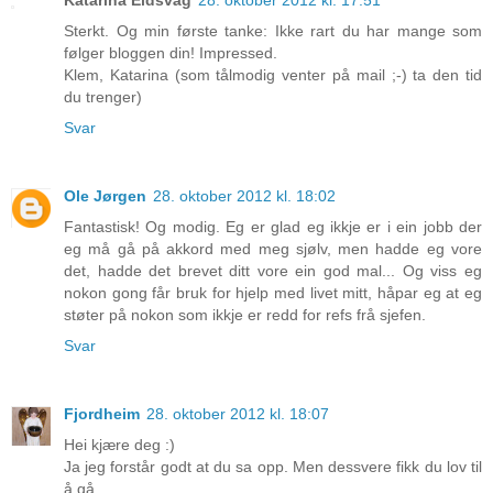
Sterkt. Og min første tanke: Ikke rart du har mange som
følger bloggen din! Impressed.
Klem, Katarina (som tålmodig venter på mail ;-) ta den tid
du trenger)
Svar
Ole Jørgen
28. oktober 2012 kl. 18:02
Fantastisk! Og modig. Eg er glad eg ikkje er i ein jobb der
eg må gå på akkord med meg sjølv, men hadde eg vore
det, hadde det brevet ditt vore ein god mal... Og viss eg
nokon gong får bruk for hjelp med livet mitt, håpar eg at eg
støter på nokon som ikkje er redd for refs frå sjefen.
Svar
Fjordheim
28. oktober 2012 kl. 18:07
Hei kjære deg :)
Ja jeg forstår godt at du sa opp. Men dessvere fikk du lov til
å gå.