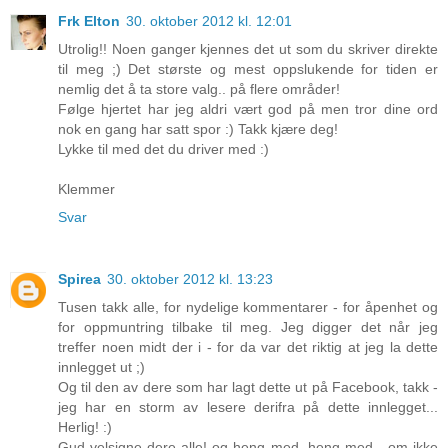
Frk Elton
30. oktober 2012 kl. 12:01
Utrolig!! Noen ganger kjennes det ut som du skriver direkte
til meg ;) Det største og mest oppslukende for tiden er
nemlig det å ta store valg.. på flere områder!
Følge hjertet har jeg aldri vært god på men tror dine ord
nok en gang har satt spor :) Takk kjære deg!
Lykke til med det du driver med :)
Klemmer
Svar
Spirea
30. oktober 2012 kl. 13:23
Tusen takk alle, for nydelige kommentarer - for åpenhet og
for oppmuntring tilbake til meg. Jeg digger det når jeg
treffer noen midt der i - for da var det riktig at jeg la dette
innlegget ut ;)
Og til den av dere som har lagt dette ut på Facebook, takk -
jeg har en storm av lesere derifra på dette innlegget...
Herlig! :)
Gud velsigne dere alle! og heng med, heng med - om ikke