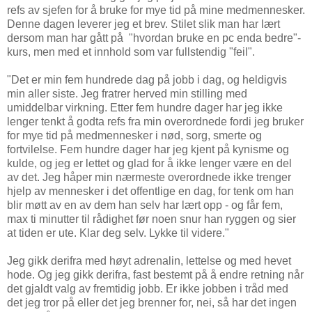
refs av sjefen for å bruke for mye tid på mine medmennesker.
Denne dagen leverer jeg et brev. Stilet slik man har lært
dersom man har gått på "hvordan bruke en pc enda bedre"-
kurs, men med et innhold som var fullstendig "feil".
"Det er min fem hundrede dag på jobb i dag, og heldigvis
min aller siste. Jeg fratrer herved min stilling med
umiddelbar virkning. Etter fem hundre dager har jeg ikke
lenger tenkt å godta refs fra min overordnede fordi jeg bruker
for mye tid på medmennesker i nød, sorg, smerte og
fortvilelse. Fem hundre dager har jeg kjent på kynisme og
kulde, og jeg er lettet og glad for å ikke lenger være en del
av det. Jeg håper min nærmeste overordnede ikke trenger
hjelp av mennesker i det offentlige en dag, for tenk om han
blir møtt av en av dem han selv har lært opp - og får fem,
max ti minutter til rådighet før noen snur han ryggen og sier
at tiden er ute. Klar deg selv. Lykke til videre."
Jeg gikk derifra med høyt adrenalin, lettelse og med hevet
hode. Og jeg gikk derifra, fast bestemt på å endre retning når
det gjaldt valg av fremtidig jobb. Er ikke jobben i tråd med
det jeg tror på eller det jeg brenner for, nei, så har det ingen