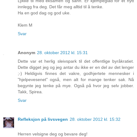
Lykke til med eksamen og sånn. Er kjempeglad for et nytt
innlegg fra deg. Det får meg alltid til å tenke.
Ha en god dag og god uke.
Klem M
Svar
Anonym
28. oktober 2012 kl. 15:31
Dette var et herlig sleivspark til det offentlige byråkratiet.
Dette digget jeg og jeg antar du ikke er en del av det lenger
;-) Heldigvis finnes det vakre, godhjertete mennesker i
"hjelpevesenet" også, men alt for mange tenker sak. Nå
begynte jeg tenke på mye. Også på hvor jeg selv jobber.
Takk, Spirea.
Svar
Refleksjon på livsvegen
28. oktober 2012 kl. 15:32
Herren velsigne deg og bevare deg!