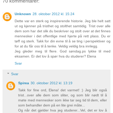
70 kommentarer:
Unknown
28. oktober 2012 kl. 15:24
Dette var en sterk og inspirerende historie. Jeg ble helt satt
ut og kjenner på tristhet og stolthet samtidig. Trist over alle
dem som har det slik du beskriver og stolt over at det finnes
mennesker i det offentlige med hjerte på rett plass. Du er
tøff og sterk. Takk for din evne til å se ting i perspektiver og
for at du får oss til å tenke. Veldig veldig bra innlegg.
Jeg gleder meg til flere. God søndag.ps lykke til med
eksamen. Er det lov å spør hva du studerer? Elena
Svar
Svar
Spirea
30. oktober 2012 kl. 13:19
Takk for fine ord, Elena! det varmet! :) Jeg blir også
trist...over alle dem som sliter, og som blir nødt til å
møte med mennesker som ikke tar seg tid til dem, eller
som behandler dem på en lite grei måte...
Og når det gjelder hva jeg studerer...Vel, det er lov å