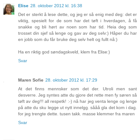
Elise
28. oktober 2012 kl. 16:38
Det er sterkt å lese dette, og jeg er så enig med deg: det er
viktig, spesielt for de som har det tøft i hverdagen, å få
snakke og bli hørt av noen som har tid. Heia deg som
trosset din sjef så lenge og gav av deg selv:) Håper du har
en jobb som du får bruke deg selv helt og fullt nå:)
Ha en riktig god søndagskveld, klem fra Elise:)
Svar
Maren Sofie
28. oktober 2012 kl. 17:29
At det finns mennsker som det der. Utroli men sant
desverre. Jeg syntes atte du gjore det rette men fy søren så
tøft av deg!!! all respetk! :-) nå har jeg venta lenge og lenge
på atte du sku legge ut nytt innelgg. sååå gla det kom i dag.
for jeg trengte dette. tusen takk. masse klemmer fra maren
Svar