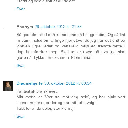
Sterkt og veldig flott at du deler!!
Svar
Anonym
29. oktober 2012 kl. 21:54
Så godt det alltid er å komme inn på bloggen din ! Og så fint
m påminnelse om å følge hjertet.vet du,jeg har det dritt på
jobb,en ugrei leder og vanskelig miljø.jeg trengte dette i
dag,du utfordrer meg. Skal tenke nøye på hva jeg skal
gjøre nå. Lykke t m eksamen. Klem miriam
Svar
Draumehjerte
30. oktober 2012 kl. 09:34
Fantastisk bra skrevet!
Mitt motto er 'Vær tro mot deg selv', eg har sjølv vert
igjennom perioder der eg har tatt tøffe valg..
Takk for at du deler, stor klem :)
Svar