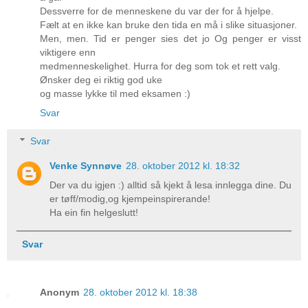
Dessverre for de menneskene du var der for å hjelpe.
Fælt at en ikke kan bruke den tida en må i slike situasjoner.
Men, men. Tid er penger sies det jo Og penger er visst
viktigere enn
medmenneskelighet. Hurra for deg som tok et rett valg.
Ønsker deg ei riktig god uke
og masse lykke til med eksamen :)
Svar
Svar
Venke Synnøve
28. oktober 2012 kl. 18:32
Der va du igjen :) alltid så kjekt å lesa innlegga dine. Du
er tøff/modig,og kjempeinspirerande!
Ha ein fin helgeslutt!
Svar
Anonym
28. oktober 2012 kl. 18:38