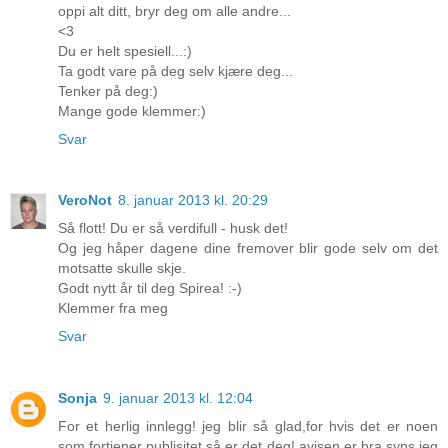
oppi alt ditt, bryr deg om alle andre...
<3
Du er helt spesiell...:)
Ta godt vare på deg selv kjære deg...
Tenker på deg:)
Mange gode klemmer:)
Svar
VeroNot
8. januar 2013 kl. 20:29
Så flott! Du er så verdifull - husk det!
Og jeg håper dagene dine fremover blir gode selv om det
motsatte skulle skje.
Godt nytt år til deg Spirea! :-)
Klemmer fra meg
Svar
Sonja
9. januar 2013 kl. 12:04
For et herlig innlegg! jeg blir så glad,for hvis det er noen
som fortjener publisitet så er det deg! avisen er bra syns jeg