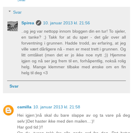
Svar
Spirea
10. januar 2013 kl. 21:56
..og jeg var nettopp innom bloggen din en tur! To sjeler,
en tanke? ;) Takk for at du spør - det går over all
forventning i grunnen. Hadde trodd, av erfaring, at jeg
ville vært dårligere nå - men er mest trett i grunnen. Og
litt omtåket (men det er jo ikke noe nytt ;)) Hjemme
igjen og nå ser jeg frem til en, forhåpentlig, nokså rolig
helg. Mange klemmer tilbake med ønske om en fin
helg til deg <3
Svar
camilla
10. januar 2013 kl. 21:58
Hei igjen:)nå skal du bare slappe av og ta vare på deg
selv:)Det haster ikke med den mailen...:)!
Har god tid:)!!
Og du...tusen takk for alle gode ord fra deg...Det betyr