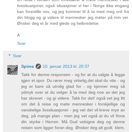
livssituasjoner, også situasjoner vi her i Norge ikke engang
kan forestille oss, og jeg kommer til å ta med meg ord fra
din blogg og gi videre til mennesker jeg møter på min vei.
Ønsker deg et år med glede og helbredelse.
A
Svar
Svar
Spirea
10. januar 2013 kl. 20:37
Takk for denne responsen - og for at du valgte å legge
igjen et spor. Du rører meg virkelig,det skal du vite - og
jeg er bare så utrolig glad for - og kjenner meg så
ydmyk over at du velger å ta med deg noe av det jeg
har skrevet - og gi videre. Takk for det! også vet jeg litt
om det å reise og møte mennesker i forskjellige og
vanskelige livssituasjoner - jeg vet det vil kreve mye av
deg, på mange plan - men jeg vet også at du vil finne
din styrke i Herren. Må Gud velsigne deg og denne
reisen som ligger foran deg. Ønsker deg alt godt. klem,