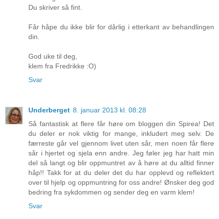
Du skriver så fint.
Får håpe du ikke blir for dårlig i etterkant av behandlingen
din.
God uke til deg,
klem fra Fredrikke :O)
Svar
Underberget
8. januar 2013 kl. 08:28
Så fantastisk at flere får høre om bloggen din Spirea! Det
du deler er nok viktig for mange, inkludert meg selv. De
færreste går vel gjennom livet uten sår, men noen får flere
sår i hjertet og sjela enn andre. Jeg føler jeg har hatt min
del så langt og blir oppmuntret av å høre at du alltid finner
håp!! Takk for at du deler det du har opplevd og reflektert
over til hjelp og oppmuntring for oss andre! Ønsker deg god
bedring fra sykdommen og sender deg en varm klem!
Svar