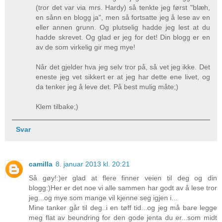
(tror det var via mrs. Hardy) så tenkte jeg først "blæh,
en sånn en blogg ja", men så fortsatte jeg å lese av en
eller annen grunn. Og plutselig hadde jeg lest at du
hadde skrevet. Og glad er jeg for det! Din blogg er en
av de som virkelig gir meg mye!
Når det gjelder hva jeg selv tror på, så vet jeg ikke. Det
eneste jeg vet sikkert er at jeg har dette ene livet, og
da tenker jeg å leve det. På best mulig måte;)
Klem tilbake;)
Svar
camilla
8. januar 2013 kl. 20:21
Så gøy!:)er glad at flere finner veien til deg og din
blogg:)Her er det noe vi alle sammen har godt av å lese tror
jeg...og mye som mange vil kjenne seg igjen i...
Mine tanker går til deg..i en tøff tid...og jeg må bare legge
meg flat av beundring for den gode jenta du er...som midt