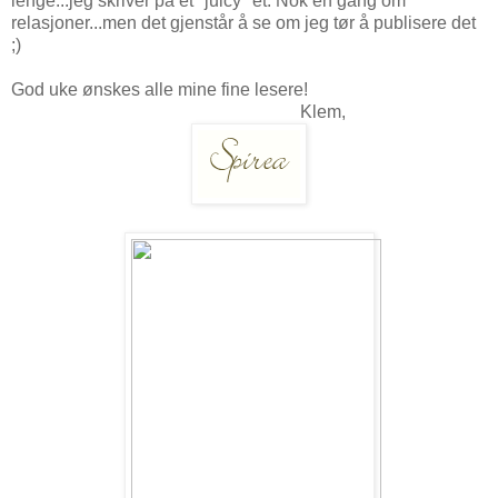
lenge...jeg skriver på et "juicy" et. Nok en gang om
relasjoner...men det gjenstår å se om jeg tør å publisere det
;)
God uke ønskes alle mine fine lesere!
Klem,