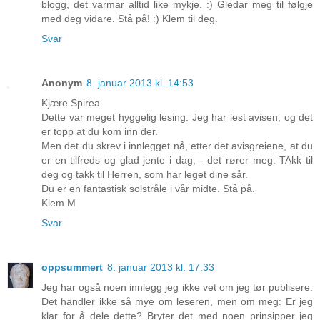
blogg, det varmar alltid like mykje. :) Gledar meg til følgje
med deg vidare. Stå på! :) Klem til deg.
Svar
Anonym
8. januar 2013 kl. 14:53
Kjære Spirea.
Dette var meget hyggelig lesing. Jeg har lest avisen, og det
er topp at du kom inn der.
Men det du skrev i innlegget nå, etter det avisgreiene, at du
er en tilfreds og glad jente i dag, - det rører meg. TAkk til
deg og takk til Herren, som har leget dine sår.
Du er en fantastisk solstråle i vår midte. Stå på.
Klem M
Svar
oppsummert
8. januar 2013 kl. 17:33
Jeg har også noen innlegg jeg ikke vet om jeg tør publisere.
Det handler ikke så mye om leseren, men om meg: Er jeg
klar for å dele dette? Bryter det med noen prinsipper jeg