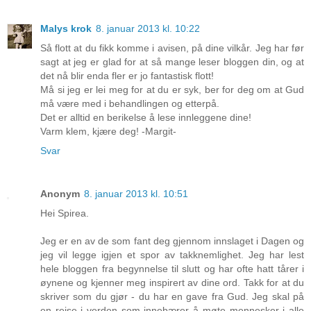
Malys krok
8. januar 2013 kl. 10:22
Så flott at du fikk komme i avisen, på dine vilkår. Jeg har før
sagt at jeg er glad for at så mange leser bloggen din, og at
det nå blir enda fler er jo fantastisk flott!
Må si jeg er lei meg for at du er syk, ber for deg om at Gud
må være med i behandlingen og etterpå.
Det er alltid en berikelse å lese innleggene dine!
Varm klem, kjære deg! -Margit-
Svar
Anonym
8. januar 2013 kl. 10:51
Hei Spirea.
Jeg er en av de som fant deg gjennom innslaget i Dagen og
jeg vil legge igjen et spor av takknemlighet. Jeg har lest
hele bloggen fra begynnelse til slutt og har ofte hatt tårer i
øynene og kjenner meg inspirert av dine ord. Takk for at du
skriver som du gjør - du har en gave fra Gud. Jeg skal på
en reise i verden som innebærer å møte mennesker i alle