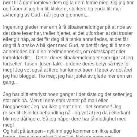
nødt til å gjennomleve dem og la dem forme meg. Og jeg tror
og håper at jeg blir litt klokere, sterkere og enda litt mer
avhengig av Gud - når jeg er gjennom....
Ingenting gleder mer enn å få tilbakemeldinger på at noe av
det dere leser her, treffer hjertet, at det utfordrer, at det trøster
eller gir håp, at det får deg til å tenke annerledes, at det får
deg til å ønske å bli kjent med Gud, at det får deg til å tenke
annerledes om dine medmennesker, om ekteskapet eller
forholdet ditt.... Det er deres tilbakemeldinger som gjør at jeg
fortsetter. Tusen, tusen takk - ordene deres betyr så mye for
meg! Jeg vet også at flere har funnet troen i løpet av det året
jeg har blogget. Tro meg, jeg har jublet av glede mer enn en
gang...
Jeg har blitt etterlyst noen ganger i det siste og det setter jeg
stor pris på. Men til dere som venter på mail eller
bloggbesøk: Jeg har ikke glemt dere - det kommer! Jeg
reiser til Oslo for behandling nå - og vet at jeg da i etterkant
blir noe dårligere. Så jeg håper dere har tålmodighet med
meg!
Og helt på tampen - nytt innlegg kommer om ikke altfor