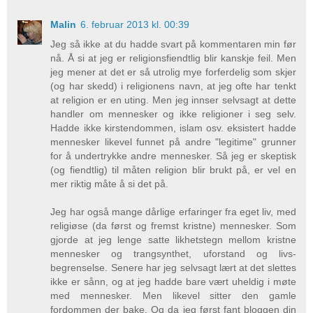
Malin
6. februar 2013 kl. 00:39
Jeg så ikke at du hadde svart på kommentaren min før
nå. Å si at jeg er religionsfiendtlig blir kanskje feil. Men
jeg mener at det er så utrolig mye forferdelig som skjer
(og har skedd) i religionens navn, at jeg ofte har tenkt
at religion er en uting. Men jeg innser selvsagt at dette
handler om mennesker og ikke religioner i seg selv.
Hadde ikke kirstendommen, islam osv. eksistert hadde
mennesker likevel funnet på andre "legitime" grunner
for å undertrykke andre mennesker. Så jeg er skeptisk
(og fiendtlig) til måten religion blir brukt på, er vel en
mer riktig måte å si det på.
Jeg har også mange dårlige erfaringer fra eget liv, med
religiøse (da først og fremst kristne) mennesker. Som
gjorde at jeg lenge satte likhetstegn mellom kristne
mennesker og trangsynthet, uforstand og livs-
begrenselse. Senere har jeg selvsagt lært at det slettes
ikke er sånn, og at jeg hadde bare vært uheldig i møte
med mennesker. Men likevel sitter den gamle
fordommen der bake. Og da jeg først fant bloggen din