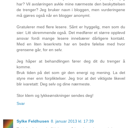
har? Vil avsløringen avkle mine nærmeste den beskyttelsen
de trenger? Jeg bruker navn i bloggen, men vurderingene
må gjøres også når en blogger anonymt.
Gratulerer med flere lesere. Sånt er hyggelig, men som du
sier: Litt skremmende også. Det medfører et større opplevd
ansvar fordi mange lesere innebærer dårligere kontakt.
Med en liten leserkrets har en bedre følelse med hvor
grensene går, for en selv.
Jeg håper at behandlingen fører deg dit du trenger å
komme.
Bruk tiden på det som gir den energi og mening. La det
styre mer enn forpliktelser. Jeg tror at det viktigste likevel
blir ivaretatt: Deg selv og dine nærmeste.
Stor klem og lykkeønskninger sendes deg!
Svar
Sylke Feldhusen
8. januar 2013 kl. 17:39