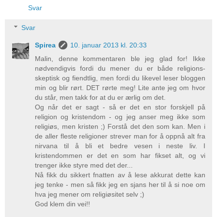
Svar
Svar
Spirea
10. januar 2013 kl. 20:33
Malin, denne kommentaren ble jeg glad for! Ikke
nødvendigvis fordi du mener du er både religions-
skeptisk og fiendtlig, men fordi du likevel leser bloggen
min og blir rørt. DET rørte meg! Lite ante jeg om hvor
du står, men takk for at du er ærlig om det.
Og når det er sagt - så er det en stor forskjell på
religion og kristendom - og jeg anser meg ikke som
religiøs, men kristen ;) Forstå det den som kan. Men i
de aller fleste religioner strever man for å oppnå alt fra
nirvana til å bli et bedre vesen i neste liv. I
kristendommen er det en som har fikset alt, og vi
trenger ikke styre med det der...
Nå fikk du sikkert fnatten av å lese akkurat dette kan
jeg tenke - men så fikk jeg en sjans her til å si noe om
hva jeg mener om religiøsitet selv ;)
God klem din vei!!