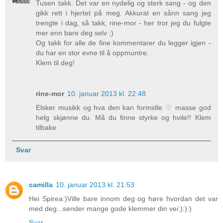
Tusen takk. Det var en nydelig og sterk sang - og den
gikk rett i hjertet på meg. Akkurat en sånn sang jeg
trengte i dag, så takk, rine-mor - her tror jeg du fulgte
mer enn bare deg selv ;)
Og takk for alle de fine kommentarer du legger igjen -
du har en stor evne til å oppmuntre.
Klem til deg!
rine-mor
10. januar 2013 kl. 22:48
Elsker musikk og hva den kan formidle ♡ masse god
helg skjønne du. Må du finne styrke og hvile!! Klem
tilbake
Svar
camilla
10. januar 2013 kl. 21:53
Hei Spirea:)Ville bare innom deg og høre hvordan det var
med deg...sender mange gode klemmer din vei:):):)
Svar