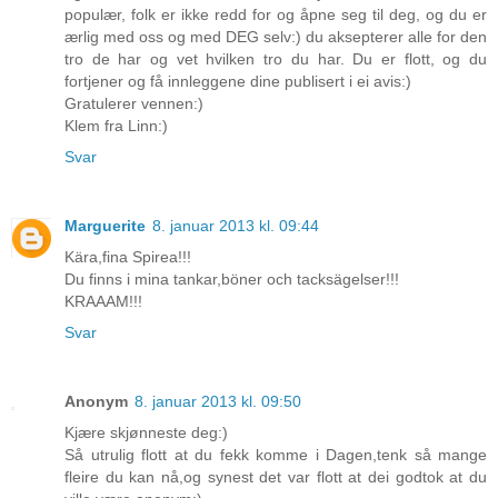
populær, folk er ikke redd for og åpne seg til deg, og du er
ærlig med oss og med DEG selv:) du aksepterer alle for den
tro de har og vet hvilken tro du har. Du er flott, og du
fortjener og få innleggene dine publisert i ei avis:)
Gratulerer vennen:)
Klem fra Linn:)
Svar
Marguerite
8. januar 2013 kl. 09:44
Kära,fina Spirea!!!
Du finns i mina tankar,böner och tacksägelser!!!
KRAAAM!!!
Svar
Anonym
8. januar 2013 kl. 09:50
Kjære skjønneste deg:)
Så utrulig flott at du fekk komme i Dagen,tenk så mange
fleire du kan nå,og synest det var flott at dei godtok at du