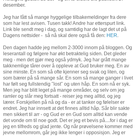
desember.
Jeg har fått så mange hyggelige tilbakemeldinger fra dere
som har lest avisen. Tusen takk! Andre har etterspurt link.
Link ble sendt meg i dag, og samtidig har de lagt det ut på
Dagens nettsider - så nå skal dere også få den:
HER
.
Den dagen hadde jeg mellom 2-3000 innom på bloggen. Og
leserantall og følgere har økt betraktelig siden. Det gleder
meg - men det gjør meg også ydmyk. Jeg har grått mange
takknemlige tårer over å oppleve at Gud bruker meg. En av
sine minste. En som så ofte kjenner seg svak og liten, og
som bærer på så mange sår. En som så mange ganger i livet
har følt seg fullstendig "lost" og uten håp. En som nå er syk.
Men jeg har blitt leget på mange områder, og selv om jeg
ramler og slår meg fortsatt - reiser jeg meg alltid, og jeg
lærer. Forskjellen på nå og da - er at tanker og følelser er
endret. Jeg har innsett at det finnes alltid håp. Sår blir sakte
men sikkert til arr - og Gud er en Gud som alltid kan vende
det vonde om til noe godt. Det er jeg et bevis på....for i dag er
jeg en tilfreds og glad jente. Og når prøvelsene kommer med
jevne mellomrom, går jeg ikke lenger i opposisjon. Jeg er