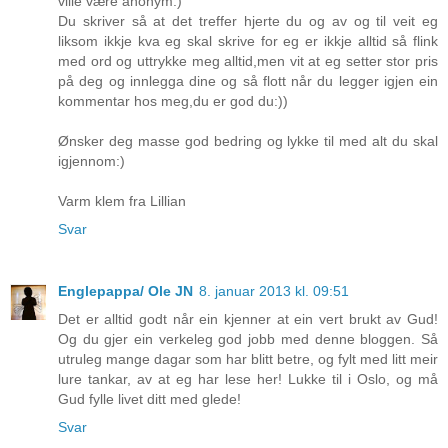
ville være anonym:)
Du skriver så at det treffer hjerte du og av og til veit eg
liksom ikkje kva eg skal skrive for eg er ikkje alltid så flink
med ord og uttrykke meg alltid,men vit at eg setter stor pris
på deg og innlegga dine og så flott når du legger igjen ein
kommentar hos meg,du er god du:))
Ønsker deg masse god bedring og lykke til med alt du skal
igjennom:)
Varm klem fra Lillian
Svar
Englepappa/ Ole JN
8. januar 2013 kl. 09:51
Det er alltid godt når ein kjenner at ein vert brukt av Gud!
Og du gjer ein verkeleg god jobb med denne bloggen. Så
utruleg mange dagar som har blitt betre, og fylt med litt meir
lure tankar, av at eg har lese her! Lukke til i Oslo, og må
Gud fylle livet ditt med glede!
Svar