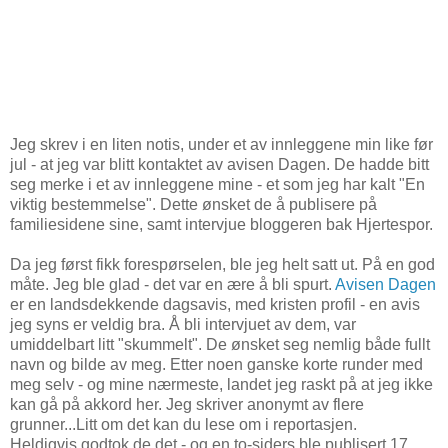
Jeg skrev i en liten notis, under et av innleggene min like før
jul - at jeg var blitt kontaktet av avisen Dagen. De hadde bitt
seg merke i et av innleggene mine - et som jeg har kalt "En
viktig bestemmelse". Dette ønsket de å publisere på
familiesidene sine, samt intervjue bloggeren bak Hjertespor.
Da jeg først fikk forespørselen, ble jeg helt satt ut. På en god
måte. Jeg ble glad - det var en ære å bli spurt.
Avisen Dagen
er en landsdekkende dagsavis, med kristen profil - en avis
jeg syns er veldig bra. Å bli intervjuet av dem, var
umiddelbart litt "skummelt". De ønsket seg nemlig både fullt
navn og bilde av meg. Etter noen ganske korte runder med
meg selv - og mine nærmeste, landet jeg raskt på at jeg ikke
kan gå på akkord her. Jeg skriver anonymt av flere
grunner...Litt om det kan du lese om i reportasjen.
Heldigvis godtok de det - og en to-siders ble publisert 17