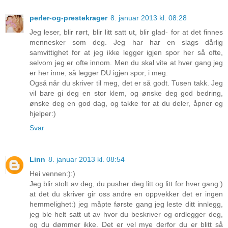
perler-og-prestekrager
8. januar 2013 kl. 08:28
Jeg leser, blir rørt, blir litt satt ut, blir glad- for at det finnes
mennesker som deg. Jeg har har en slags dårlig
samvittighet for at jeg ikke legger igjen spor her så ofte,
selvom jeg er ofte innom. Men du skal vite at hver gang jeg
er her inne, så legger DU igjen spor, i meg.
Også når du skriver til meg, det er så godt. Tusen takk. Jeg
vil bare gi deg en stor klem, og ønske deg god bedring,
ønske deg en god dag, og takke for at du deler, åpner og
hjelper:)
Svar
Linn
8. januar 2013 kl. 08:54
Hei vennen:):)
Jeg blir stolt av deg, du pusher deg litt og litt for hver gang:)
at det du skriver gir oss andre en oppvekker det er ingen
hemmelighet:) jeg måpte første gang jeg leste ditt innlegg,
jeg ble helt satt ut av hvor du beskriver og ordlegger deg,
og du dømmer ikke. Det er vel mye derfor du er blitt så