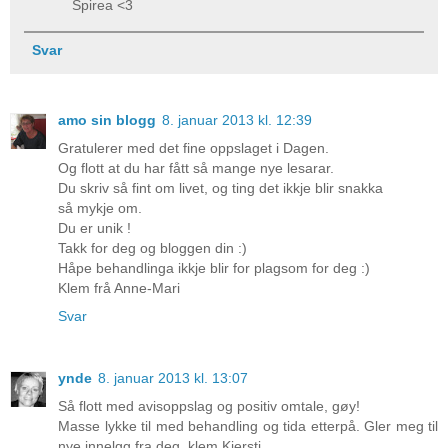
Spirea <3
Svar
amo sin blogg
8. januar 2013 kl. 12:39
Gratulerer med det fine oppslaget i Dagen.
Og flott at du har fått så mange nye lesarar.
Du skriv så fint om livet, og ting det ikkje blir snakka
så mykje om.
Du er unik !
Takk for deg og bloggen din :)
Håpe behandlinga ikkje blir for plagsom for deg :)
Klem frå Anne-Mari
Svar
ynde
8. januar 2013 kl. 13:07
Så flott med avisoppslag og positiv omtale, gøy!
Masse lykke til med behandling og tida etterpå. Gler meg til
nye innelgg fra deg, klem Kjersti