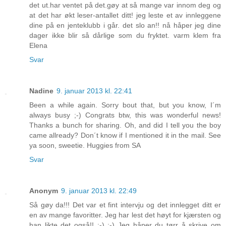
det ut.har ventet på det.gøy at så mange var innom deg og
at det har økt leser-antallet ditt! jeg leste et av innleggene
dine på en jenteklubb i går. det slo an!! nå håper jeg dine
dager ikke blir så dårlige som du fryktet. varm klem fra
Elena
Svar
Nadine
9. januar 2013 kl. 22:41
Been a while again. Sorry bout that, but you know, I´m
always busy ;-) Congrats btw, this was wonderful news!
Thanks a bunch for sharing. Oh, and did I tell you the boy
came allready? Don´t know if I mentioned it in the mail. See
ya soon, sweetie. Huggies from SA
Svar
Anonym
9. januar 2013 kl. 22:49
Så gøy da!!! Det var et fint intervju og det innlegget ditt er
en av mange favoritter. Jeg har lest det høyt for kjærsten og
han likte det også!! :-) :-) Jeg håper du tørr å skrive om