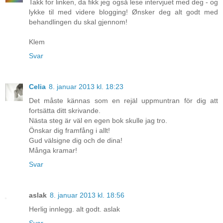
Takk for linken, da fikk jeg også lese intervjuet med deg - og
lykke til med videre blogging! Ønsker deg alt godt med
behandlingen du skal gjennom!
Klem
Svar
Celia
8. januar 2013 kl. 18:23
Det måste kännas som en rejäl uppmuntran för dig att
fortsätta ditt skrivande.
Nästa steg är väl en egen bok skulle jag tro.
Önskar dig framfång i allt!
Gud välsigne dig och de dina!
Många kramar!
Svar
aslak
8. januar 2013 kl. 18:56
Herlig innlegg. alt godt. aslak
Svar