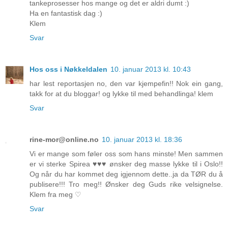
tankeprosesser hos mange og det er aldri dumt :)
Ha en fantastisk dag :)
Klem
Svar
Hos oss i Nøkkeldalen
10. januar 2013 kl. 10:43
har lest reportasjen no, den var kjempefin!! Nok ein gang,
takk for at du bloggar! og lykke til med behandlinga! klem
Svar
rine-mor@online.no
10. januar 2013 kl. 18:36
Vi er mange som føler oss som hans minste! Men sammen
er vi sterke Spirea ♥♥♥ ønsker deg masse lykke til i Oslo!!
Og når du har kommet deg igjennom dette..ja da TØR du å
publisere!!! Tro meg!! Ønsker deg Guds rike velsignelse.
Klem fra meg ♡
Svar