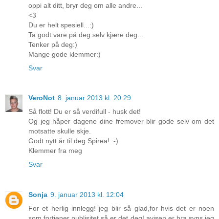
oppi alt ditt, bryr deg om alle andre...
<3
Du er helt spesiell...:)
Ta godt vare på deg selv kjære deg...
Tenker på deg:)
Mange gode klemmer:)
Svar
VeroNot
8. januar 2013 kl. 20:29
Så flott! Du er så verdifull - husk det!
Og jeg håper dagene dine fremover blir gode selv om det
motsatte skulle skje.
Godt nytt år til deg Spirea! :-)
Klemmer fra meg
Svar
Sonja
9. januar 2013 kl. 12:04
For et herlig innlegg! jeg blir så glad,for hvis det er noen
som fortjener publisitet så er det deg! avisen er bra syns jeg