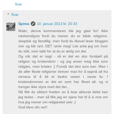
Svar
Svar
Spirea
10. januar 2013 kl. 20:33
Malin, denne kommentaren ble jeg glad for! Ikke
nødvendigvis fordi du mener du er både religions-
skeptisk og fiendtlig, men fordi du likevel leser bloggen
min og blir rørt. DET rørte meg! Lite ante jeg om hvor
du står, men takk for at du er ærlig om det.
Og når det er sagt - så er det en stor forskjell på
religion og kristendom - og jeg anser meg ikke som
religiøs, men kristen ;) Forstå det den som kan. Men i
de aller fleste religioner strever man for å oppnå alt fra
nirvana til å bli et bedre vesen i neste liv. I
kristendommen er det en som har fikset alt, og vi
trenger ikke styre med det der...
Nå fikk du sikkert fnatten av å lese akkurat dette kan
jeg tenke - men så fikk jeg en sjans her til å si noe om
hva jeg mener om religiøsitet selv ;)
God klem din vei!!