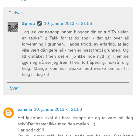
Svar
Spirea
10. januar 2013 kl. 21:56
..og jeg var nettopp innom bloggen din en tur! To sjeler,
en tanke? ;) Takk for at du spør - det går over all
forventning i grunnen. Hadde trodd, av erfaring, at jeg
ville vært dårligere nå - men er mest trett i grunnen. Og
litt omtåket (men det er jo ikke noe nytt ;)) Hjemme
igjen og nå ser jeg frem til en, forhåpentlig, nokså rolig
helg. Mange klemmer tilbake med ønske om en fin
helg til deg <3
Svar
camilla
10. januar 2013 kl. 21:58
Hei igjen:)nå skal du bare slappe av og ta vare på deg
selv:)Det haster ikke med den mailen...:)!
Har god tid:)!!
Og du...tusen takk for alle gode ord fra deg...Det betyr