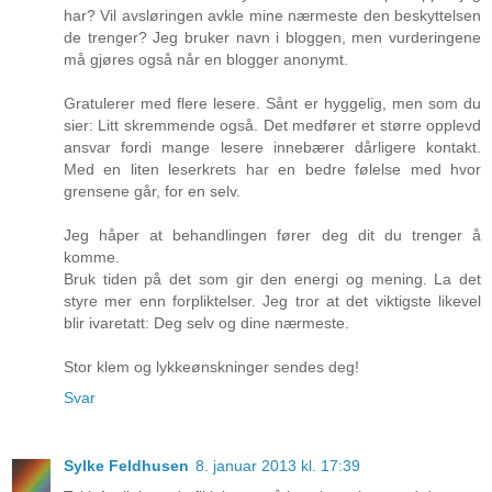
har? Vil avsløringen avkle mine nærmeste den beskyttelsen
de trenger? Jeg bruker navn i bloggen, men vurderingene
må gjøres også når en blogger anonymt.
Gratulerer med flere lesere. Sånt er hyggelig, men som du
sier: Litt skremmende også. Det medfører et større opplevd
ansvar fordi mange lesere innebærer dårligere kontakt.
Med en liten leserkrets har en bedre følelse med hvor
grensene går, for en selv.
Jeg håper at behandlingen fører deg dit du trenger å
komme.
Bruk tiden på det som gir den energi og mening. La det
styre mer enn forpliktelser. Jeg tror at det viktigste likevel
blir ivaretatt: Deg selv og dine nærmeste.
Stor klem og lykkeønskninger sendes deg!
Svar
Sylke Feldhusen
8. januar 2013 kl. 17:39