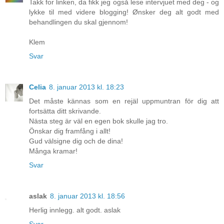
Takk for linken, da fikk jeg også lese intervjuet med deg - og
lykke til med videre blogging! Ønsker deg alt godt med
behandlingen du skal gjennom!
Klem
Svar
Celia
8. januar 2013 kl. 18:23
Det måste kännas som en rejäl uppmuntran för dig att
fortsätta ditt skrivande.
Nästa steg är väl en egen bok skulle jag tro.
Önskar dig framfång i allt!
Gud välsigne dig och de dina!
Många kramar!
Svar
aslak
8. januar 2013 kl. 18:56
Herlig innlegg. alt godt. aslak
Svar