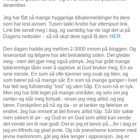
desember.
Jeg har fått så mange hyggelige tilbakemeldinger fra dere
som har lest avisen. Tusen takk! Andre har etterspurt link.
Link ble sendt meg i dag, og samtidig har de lagt det ut på
Dagens nettsider - så nå skal dere også få den:
HER
.
Den dagen hadde jeg mellom 2-3000 innom på bloggen. Og
leserantall og følgere har økt betraktelig siden. Det gleder
meg - men det gjør meg også ydmyk. Jeg har grått mange
takknemlige tårer over å oppleve at Gud bruker meg. En av
sine minste. En som så ofte kjenner seg svak og liten, og
som bærer på så mange sår. En som så mange ganger i livet
har følt seg fullstendig "lost" og uten håp. En som nå er syk.
Men jeg har blitt leget på mange områder, og selv om jeg
ramler og slår meg fortsatt - reiser jeg meg alltid, og jeg
lærer. Forskjellen på nå og da - er at tanker og følelser er
endret. Jeg har innsett at det finnes alltid håp. Sår blir sakte
men sikkert til arr - og Gud er en Gud som alltid kan vende
det vonde om til noe godt. Det er jeg et bevis på....for i dag er
jeg en tilfreds og glad jente. Og når prøvelsene kommer med
jevne mellomrom, går jeg ikke lenger i opposisjon. Jeg er