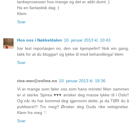
tankeprosesser hos mange og det er aldri dumt :)
Ha en fantastisk dag :)
Klem
Svar
Hos oss i Nøkkeldalen
10. januar 2013 kl. 10:43
har lest reportasjen no, den var kjempefin!! Nok ein gang,
takk for at du bloggar! og lykke til med behandlinga! klem
Svar
rine-mor@online.no
10. januar 2013 kl. 18:36
Vi er mange som føler oss som hans minste! Men sammen
er vi sterke Spirea ♥♥♥ ønsker deg masse lykke til i Oslo!!
Og når du har kommet deg igjennom dette..ja da TØR du å
publisere!!! Tro meg!! Ønsker deg Guds rike velsignelse.
Klem fra meg ♡
Svar