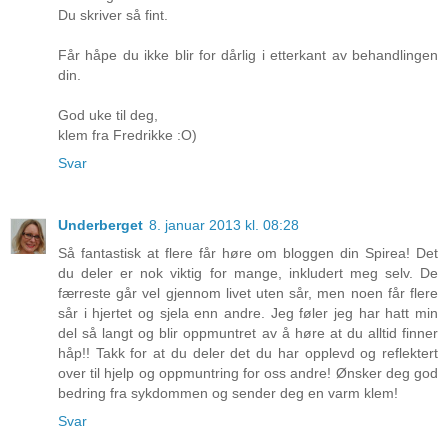
Du skriver så fint.
Får håpe du ikke blir for dårlig i etterkant av behandlingen
din.
God uke til deg,
klem fra Fredrikke :O)
Svar
Underberget
8. januar 2013 kl. 08:28
Så fantastisk at flere får høre om bloggen din Spirea! Det
du deler er nok viktig for mange, inkludert meg selv. De
færreste går vel gjennom livet uten sår, men noen får flere
sår i hjertet og sjela enn andre. Jeg føler jeg har hatt min
del så langt og blir oppmuntret av å høre at du alltid finner
håp!! Takk for at du deler det du har opplevd og reflektert
over til hjelp og oppmuntring for oss andre! Ønsker deg god
bedring fra sykdommen og sender deg en varm klem!
Svar