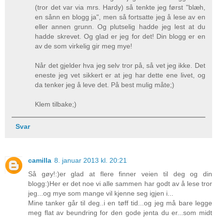
(tror det var via mrs. Hardy) så tenkte jeg først "blæh,
en sånn en blogg ja", men så fortsatte jeg å lese av en
eller annen grunn. Og plutselig hadde jeg lest at du
hadde skrevet. Og glad er jeg for det! Din blogg er en
av de som virkelig gir meg mye!
Når det gjelder hva jeg selv tror på, så vet jeg ikke. Det
eneste jeg vet sikkert er at jeg har dette ene livet, og
da tenker jeg å leve det. På best mulig måte;)
Klem tilbake;)
Svar
camilla
8. januar 2013 kl. 20:21
Så gøy!:)er glad at flere finner veien til deg og din
blogg:)Her er det noe vi alle sammen har godt av å lese tror
jeg...og mye som mange vil kjenne seg igjen i...
Mine tanker går til deg..i en tøff tid...og jeg må bare legge
meg flat av beundring for den gode jenta du er...som midt