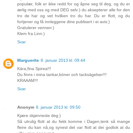
populær, folk er ikke redd for og åpne seg til deg, og du er
ærlig med oss og med DEG selv:) du aksepterer alle for den
tro de har og vet hvilken tro du har. Du er flott, og du
fortjener og få innleggene dine publisert i ei avis:)
Gratulerer vennen:)
Klem fra Linn:)
Svar
Marguerite
8. januar 2013 kl. 09:44
Kära,fina Spirea!!!
Du finns i mina tankar,böner och tacksägelser!!!
KRAAAM!!!
Svar
Anonym
8. januar 2013 kl. 09:50
Kjære skjønneste deg:)
Så utrulig flott at du fekk komme i Dagen,tenk så mange
fleire du kan nå,og synest det var flott at dei godtok at du