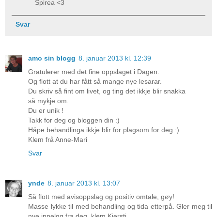
Spirea <3
Svar
amo sin blogg
8. januar 2013 kl. 12:39
Gratulerer med det fine oppslaget i Dagen.
Og flott at du har fått så mange nye lesarar.
Du skriv så fint om livet, og ting det ikkje blir snakka
så mykje om.
Du er unik !
Takk for deg og bloggen din :)
Håpe behandlinga ikkje blir for plagsom for deg :)
Klem frå Anne-Mari
Svar
ynde
8. januar 2013 kl. 13:07
Så flott med avisoppslag og positiv omtale, gøy!
Masse lykke til med behandling og tida etterpå. Gler meg til
nye innelgg fra deg, klem Kjersti