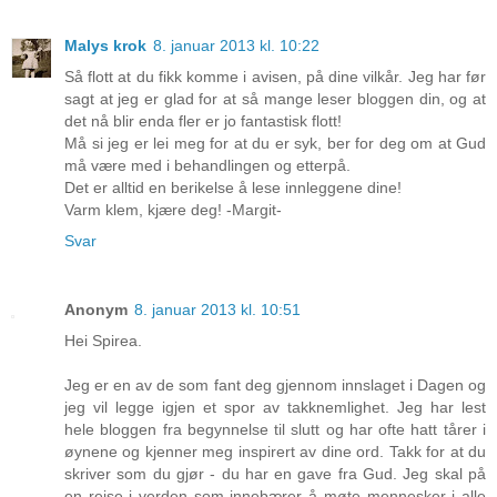
Malys krok
8. januar 2013 kl. 10:22
Så flott at du fikk komme i avisen, på dine vilkår. Jeg har før
sagt at jeg er glad for at så mange leser bloggen din, og at
det nå blir enda fler er jo fantastisk flott!
Må si jeg er lei meg for at du er syk, ber for deg om at Gud
må være med i behandlingen og etterpå.
Det er alltid en berikelse å lese innleggene dine!
Varm klem, kjære deg! -Margit-
Svar
Anonym
8. januar 2013 kl. 10:51
Hei Spirea.
Jeg er en av de som fant deg gjennom innslaget i Dagen og
jeg vil legge igjen et spor av takknemlighet. Jeg har lest
hele bloggen fra begynnelse til slutt og har ofte hatt tårer i
øynene og kjenner meg inspirert av dine ord. Takk for at du
skriver som du gjør - du har en gave fra Gud. Jeg skal på
en reise i verden som innebærer å møte mennesker i alle