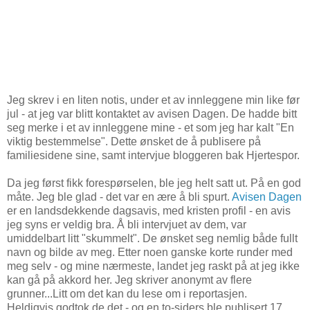
Jeg skrev i en liten notis, under et av innleggene min like før
jul - at jeg var blitt kontaktet av avisen Dagen. De hadde bitt
seg merke i et av innleggene mine - et som jeg har kalt "En
viktig bestemmelse". Dette ønsket de å publisere på
familiesidene sine, samt intervjue bloggeren bak Hjertespor.
Da jeg først fikk forespørselen, ble jeg helt satt ut. På en god
måte. Jeg ble glad - det var en ære å bli spurt.
Avisen Dagen
er en landsdekkende dagsavis, med kristen profil - en avis
jeg syns er veldig bra. Å bli intervjuet av dem, var
umiddelbart litt "skummelt". De ønsket seg nemlig både fullt
navn og bilde av meg. Etter noen ganske korte runder med
meg selv - og mine nærmeste, landet jeg raskt på at jeg ikke
kan gå på akkord her. Jeg skriver anonymt av flere
grunner...Litt om det kan du lese om i reportasjen.
Heldigvis godtok de det - og en to-siders ble publisert 17