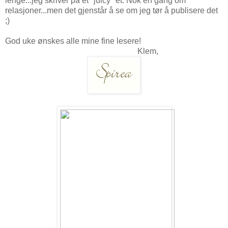
lenge...jeg skriver på et "juicy" et. Nok en gang om
relasjoner...men det gjenstår å se om jeg tør å publisere det
;)
God uke ønskes alle mine fine lesere!
Klem,