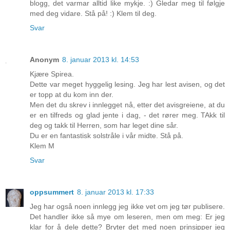
blogg, det varmar alltid like mykje. :) Gledar meg til følgje
med deg vidare. Stå på! :) Klem til deg.
Svar
Anonym
8. januar 2013 kl. 14:53
Kjære Spirea.
Dette var meget hyggelig lesing. Jeg har lest avisen, og det
er topp at du kom inn der.
Men det du skrev i innlegget nå, etter det avisgreiene, at du
er en tilfreds og glad jente i dag, - det rører meg. TAkk til
deg og takk til Herren, som har leget dine sår.
Du er en fantastisk solstråle i vår midte. Stå på.
Klem M
Svar
oppsummert
8. januar 2013 kl. 17:33
Jeg har også noen innlegg jeg ikke vet om jeg tør publisere.
Det handler ikke så mye om leseren, men om meg: Er jeg
klar for å dele dette? Bryter det med noen prinsipper jeg