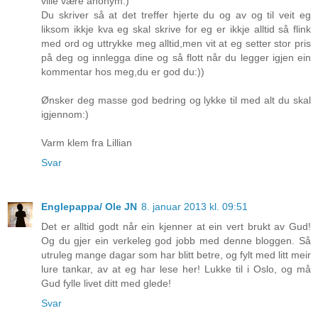
ville være anonym:)
Du skriver så at det treffer hjerte du og av og til veit eg
liksom ikkje kva eg skal skrive for eg er ikkje alltid så flink
med ord og uttrykke meg alltid,men vit at eg setter stor pris
på deg og innlegga dine og så flott når du legger igjen ein
kommentar hos meg,du er god du:))
Ønsker deg masse god bedring og lykke til med alt du skal
igjennom:)
Varm klem fra Lillian
Svar
Englepappa/ Ole JN
8. januar 2013 kl. 09:51
Det er alltid godt når ein kjenner at ein vert brukt av Gud!
Og du gjer ein verkeleg god jobb med denne bloggen. Så
utruleg mange dagar som har blitt betre, og fylt med litt meir
lure tankar, av at eg har lese her! Lukke til i Oslo, og må
Gud fylle livet ditt med glede!
Svar