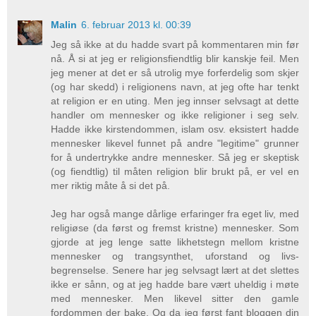
Malin
6. februar 2013 kl. 00:39
Jeg så ikke at du hadde svart på kommentaren min før
nå. Å si at jeg er religionsfiendtlig blir kanskje feil. Men
jeg mener at det er så utrolig mye forferdelig som skjer
(og har skedd) i religionens navn, at jeg ofte har tenkt
at religion er en uting. Men jeg innser selvsagt at dette
handler om mennesker og ikke religioner i seg selv.
Hadde ikke kirstendommen, islam osv. eksistert hadde
mennesker likevel funnet på andre "legitime" grunner
for å undertrykke andre mennesker. Så jeg er skeptisk
(og fiendtlig) til måten religion blir brukt på, er vel en
mer riktig måte å si det på.
Jeg har også mange dårlige erfaringer fra eget liv, med
religiøse (da først og fremst kristne) mennesker. Som
gjorde at jeg lenge satte likhetstegn mellom kristne
mennesker og trangsynthet, uforstand og livs-
begrenselse. Senere har jeg selvsagt lært at det slettes
ikke er sånn, og at jeg hadde bare vært uheldig i møte
med mennesker. Men likevel sitter den gamle
fordommen der bake. Og da jeg først fant bloggen din