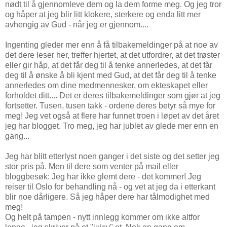
nødt til å gjennomleve dem og la dem forme meg. Og jeg tror
og håper at jeg blir litt klokere, sterkere og enda litt mer
avhengig av Gud - når jeg er gjennom....
Ingenting gleder mer enn å få tilbakemeldinger på at noe av
det dere leser her, treffer hjertet, at det utfordrer, at det trøster
eller gir håp, at det får deg til å tenke annerledes, at det får
deg til å ønske å bli kjent med Gud, at det får deg til å tenke
annerledes om dine medmennesker, om ekteskapet eller
forholdet ditt.... Det er deres tilbakemeldinger som gjør at jeg
fortsetter. Tusen, tusen takk - ordene deres betyr så mye for
meg! Jeg vet også at flere har funnet troen i løpet av det året
jeg har blogget. Tro meg, jeg har jublet av glede mer enn en
gang...
Jeg har blitt etterlyst noen ganger i det siste og det setter jeg
stor pris på. Men til dere som venter på mail eller
bloggbesøk: Jeg har ikke glemt dere - det kommer! Jeg
reiser til Oslo for behandling nå - og vet at jeg da i etterkant
blir noe dårligere. Så jeg håper dere har tålmodighet med
meg!
Og helt på tampen - nytt innlegg kommer om ikke altfor