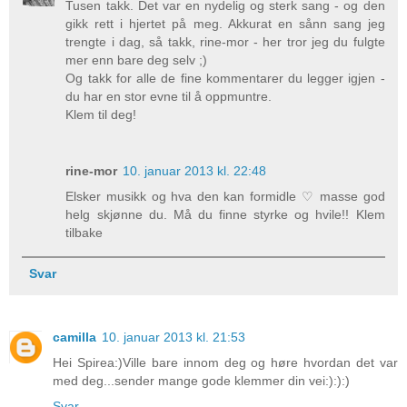
Tusen takk. Det var en nydelig og sterk sang - og den
gikk rett i hjertet på meg. Akkurat en sånn sang jeg
trengte i dag, så takk, rine-mor - her tror jeg du fulgte
mer enn bare deg selv ;)
Og takk for alle de fine kommentarer du legger igjen -
du har en stor evne til å oppmuntre.
Klem til deg!
rine-mor
10. januar 2013 kl. 22:48
Elsker musikk og hva den kan formidle ♡ masse god
helg skjønne du. Må du finne styrke og hvile!! Klem
tilbake
Svar
camilla
10. januar 2013 kl. 21:53
Hei Spirea:)Ville bare innom deg og høre hvordan det var
med deg...sender mange gode klemmer din vei:):):)
Svar