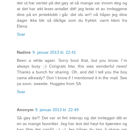
det ut.har ventet på det.gøy at så mange var innom deg og
at det har økt leser-antallet ditt! jeg leste et av innleggene
dine på en jenteklubb i går. det slo an!! nå håper jeg dine
dager ikke blir så dårlige som du fryktet. varm klem fra
Elena
Svar
Nadine
9. januar 2013 kl. 22:41
Been a while again. Sorry bout that, but you know, I´m
always busy ;-) Congrats btw, this was wonderful news!
Thanks a bunch for sharing. Oh, and did I tell you the boy
came allready? Don´t know if I mentioned it in the mail. See
ya soon, sweetie. Huggies from SA
Svar
Anonym
9. januar 2013 kl. 22:49
Så gøy da!!! Det var et fint intervju og det innlegget ditt er
en av mange favoritter. Jeg har lest det høyt for kjærsten og
han likte det også!! :-) :-) Jeg håper du tørr å skrive om