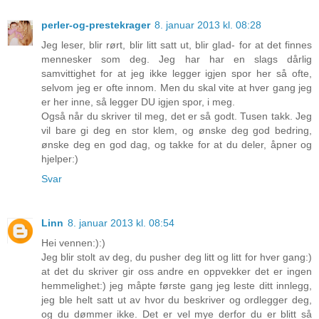
perler-og-prestekrager
8. januar 2013 kl. 08:28
Jeg leser, blir rørt, blir litt satt ut, blir glad- for at det finnes
mennesker som deg. Jeg har har en slags dårlig
samvittighet for at jeg ikke legger igjen spor her så ofte,
selvom jeg er ofte innom. Men du skal vite at hver gang jeg
er her inne, så legger DU igjen spor, i meg.
Også når du skriver til meg, det er så godt. Tusen takk. Jeg
vil bare gi deg en stor klem, og ønske deg god bedring,
ønske deg en god dag, og takke for at du deler, åpner og
hjelper:)
Svar
Linn
8. januar 2013 kl. 08:54
Hei vennen:):)
Jeg blir stolt av deg, du pusher deg litt og litt for hver gang:)
at det du skriver gir oss andre en oppvekker det er ingen
hemmelighet:) jeg måpte første gang jeg leste ditt innlegg,
jeg ble helt satt ut av hvor du beskriver og ordlegger deg,
og du dømmer ikke. Det er vel mye derfor du er blitt så