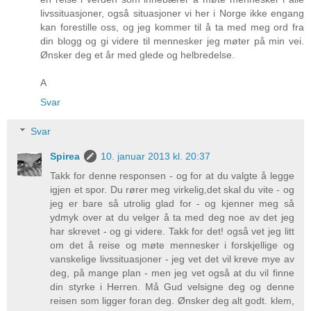
livssituasjoner, også situasjoner vi her i Norge ikke engang
kan forestille oss, og jeg kommer til å ta med meg ord fra
din blogg og gi videre til mennesker jeg møter på min vei.
Ønsker deg et år med glede og helbredelse.
A
Svar
Svar
Spirea
10. januar 2013 kl. 20:37
Takk for denne responsen - og for at du valgte å legge
igjen et spor. Du rører meg virkelig,det skal du vite - og
jeg er bare så utrolig glad for - og kjenner meg så
ydmyk over at du velger å ta med deg noe av det jeg
har skrevet - og gi videre. Takk for det! også vet jeg litt
om det å reise og møte mennesker i forskjellige og
vanskelige livssituasjoner - jeg vet det vil kreve mye av
deg, på mange plan - men jeg vet også at du vil finne
din styrke i Herren. Må Gud velsigne deg og denne
reisen som ligger foran deg. Ønsker deg alt godt. klem,