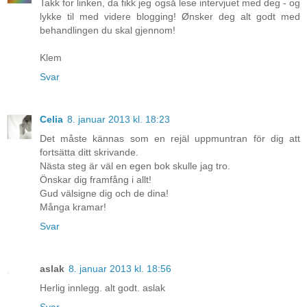
Takk for linken, da fikk jeg også lese intervjuet med deg - og
lykke til med videre blogging! Ønsker deg alt godt med
behandlingen du skal gjennom!
Klem
Svar
Celia
8. januar 2013 kl. 18:23
Det måste kännas som en rejäl uppmuntran för dig att
fortsätta ditt skrivande.
Nästa steg är väl en egen bok skulle jag tro.
Önskar dig framfång i allt!
Gud välsigne dig och de dina!
Många kramar!
Svar
aslak
8. januar 2013 kl. 18:56
Herlig innlegg. alt godt. aslak
Svar