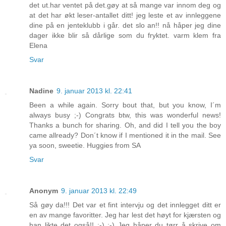
det ut.har ventet på det.gøy at så mange var innom deg og
at det har økt leser-antallet ditt! jeg leste et av innleggene
dine på en jenteklubb i går. det slo an!! nå håper jeg dine
dager ikke blir så dårlige som du fryktet. varm klem fra
Elena
Svar
Nadine
9. januar 2013 kl. 22:41
Been a while again. Sorry bout that, but you know, I´m
always busy ;-) Congrats btw, this was wonderful news!
Thanks a bunch for sharing. Oh, and did I tell you the boy
came allready? Don´t know if I mentioned it in the mail. See
ya soon, sweetie. Huggies from SA
Svar
Anonym
9. januar 2013 kl. 22:49
Så gøy da!!! Det var et fint intervju og det innlegget ditt er
en av mange favoritter. Jeg har lest det høyt for kjærsten og
han likte det også!! :-) :-) Jeg håper du tørr å skrive om