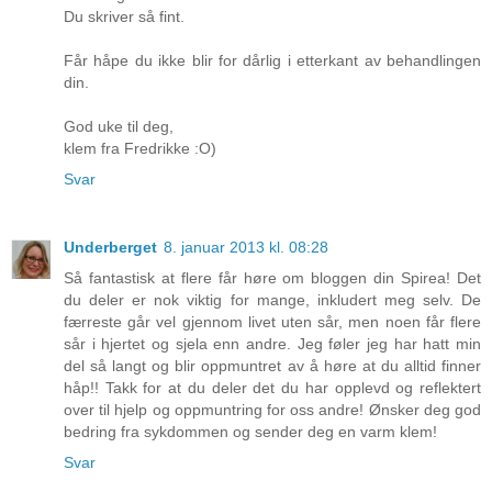
Du skriver så fint.
Får håpe du ikke blir for dårlig i etterkant av behandlingen
din.
God uke til deg,
klem fra Fredrikke :O)
Svar
Underberget
8. januar 2013 kl. 08:28
Så fantastisk at flere får høre om bloggen din Spirea! Det
du deler er nok viktig for mange, inkludert meg selv. De
færreste går vel gjennom livet uten sår, men noen får flere
sår i hjertet og sjela enn andre. Jeg føler jeg har hatt min
del så langt og blir oppmuntret av å høre at du alltid finner
håp!! Takk for at du deler det du har opplevd og reflektert
over til hjelp og oppmuntring for oss andre! Ønsker deg god
bedring fra sykdommen og sender deg en varm klem!
Svar