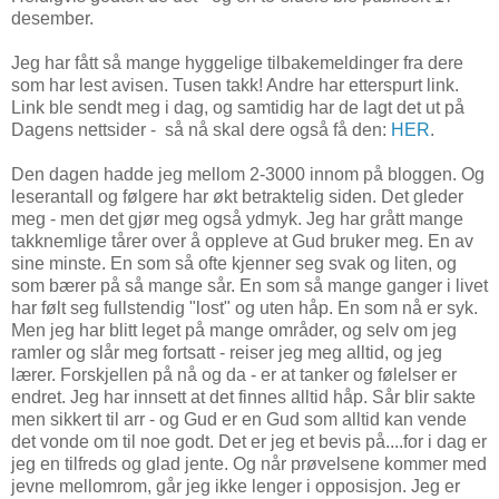
desember.
Jeg har fått så mange hyggelige tilbakemeldinger fra dere
som har lest avisen. Tusen takk! Andre har etterspurt link.
Link ble sendt meg i dag, og samtidig har de lagt det ut på
Dagens nettsider - så nå skal dere også få den:
HER
.
Den dagen hadde jeg mellom 2-3000 innom på bloggen. Og
leserantall og følgere har økt betraktelig siden. Det gleder
meg - men det gjør meg også ydmyk. Jeg har grått mange
takknemlige tårer over å oppleve at Gud bruker meg. En av
sine minste. En som så ofte kjenner seg svak og liten, og
som bærer på så mange sår. En som så mange ganger i livet
har følt seg fullstendig "lost" og uten håp. En som nå er syk.
Men jeg har blitt leget på mange områder, og selv om jeg
ramler og slår meg fortsatt - reiser jeg meg alltid, og jeg
lærer. Forskjellen på nå og da - er at tanker og følelser er
endret. Jeg har innsett at det finnes alltid håp. Sår blir sakte
men sikkert til arr - og Gud er en Gud som alltid kan vende
det vonde om til noe godt. Det er jeg et bevis på....for i dag er
jeg en tilfreds og glad jente. Og når prøvelsene kommer med
jevne mellomrom, går jeg ikke lenger i opposisjon. Jeg er