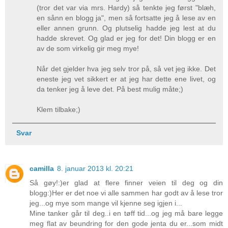
(tror det var via mrs. Hardy) så tenkte jeg først "blæh,
en sånn en blogg ja", men så fortsatte jeg å lese av en
eller annen grunn. Og plutselig hadde jeg lest at du
hadde skrevet. Og glad er jeg for det! Din blogg er en
av de som virkelig gir meg mye!
Når det gjelder hva jeg selv tror på, så vet jeg ikke. Det
eneste jeg vet sikkert er at jeg har dette ene livet, og
da tenker jeg å leve det. På best mulig måte;)
Klem tilbake;)
Svar
camilla
8. januar 2013 kl. 20:21
Så gøy!:)er glad at flere finner veien til deg og din
blogg:)Her er det noe vi alle sammen har godt av å lese tror
jeg...og mye som mange vil kjenne seg igjen i...
Mine tanker går til deg..i en tøff tid...og jeg må bare legge
meg flat av beundring for den gode jenta du er...som midt