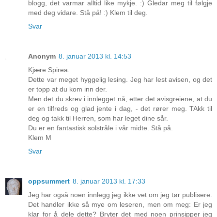
blogg, det varmar alltid like mykje. :) Gledar meg til følgje
med deg vidare. Stå på! :) Klem til deg.
Svar
Anonym
8. januar 2013 kl. 14:53
Kjære Spirea.
Dette var meget hyggelig lesing. Jeg har lest avisen, og det
er topp at du kom inn der.
Men det du skrev i innlegget nå, etter det avisgreiene, at du
er en tilfreds og glad jente i dag, - det rører meg. TAkk til
deg og takk til Herren, som har leget dine sår.
Du er en fantastisk solstråle i vår midte. Stå på.
Klem M
Svar
oppsummert
8. januar 2013 kl. 17:33
Jeg har også noen innlegg jeg ikke vet om jeg tør publisere.
Det handler ikke så mye om leseren, men om meg: Er jeg
klar for å dele dette? Bryter det med noen prinsipper jeg