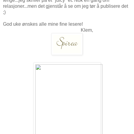
lenge...jeg skriver på et "juicy" et. Nok en gang om
relasjoner...men det gjenstår å se om jeg tør å publisere det
;)
God uke ønskes alle mine fine lesere!
Klem,