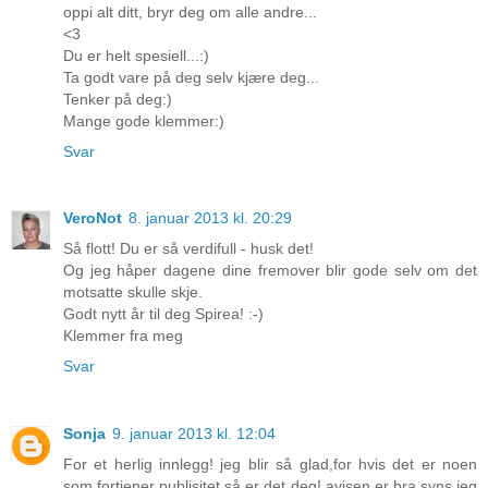
oppi alt ditt, bryr deg om alle andre...
<3
Du er helt spesiell...:)
Ta godt vare på deg selv kjære deg...
Tenker på deg:)
Mange gode klemmer:)
Svar
VeroNot
8. januar 2013 kl. 20:29
Så flott! Du er så verdifull - husk det!
Og jeg håper dagene dine fremover blir gode selv om det
motsatte skulle skje.
Godt nytt år til deg Spirea! :-)
Klemmer fra meg
Svar
Sonja
9. januar 2013 kl. 12:04
For et herlig innlegg! jeg blir så glad,for hvis det er noen
som fortjener publisitet så er det deg! avisen er bra syns jeg