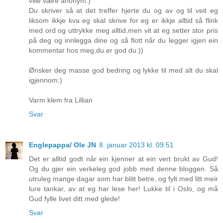
ville være anonym:)
Du skriver så at det treffer hjerte du og av og til veit eg
liksom ikkje kva eg skal skrive for eg er ikkje alltid så flink
med ord og uttrykke meg alltid,men vit at eg setter stor pris
på deg og innlegga dine og så flott når du legger igjen ein
kommentar hos meg,du er god du:))
Ønsker deg masse god bedring og lykke til med alt du skal
igjennom:)
Varm klem fra Lillian
Svar
Englepappa/ Ole JN
8. januar 2013 kl. 09:51
Det er alltid godt når ein kjenner at ein vert brukt av Gud!
Og du gjer ein verkeleg god jobb med denne bloggen. Så
utruleg mange dagar som har blitt betre, og fylt med litt meir
lure tankar, av at eg har lese her! Lukke til i Oslo, og må
Gud fylle livet ditt med glede!
Svar