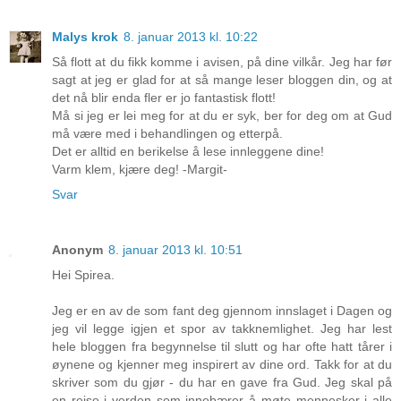
Malys krok
8. januar 2013 kl. 10:22
Så flott at du fikk komme i avisen, på dine vilkår. Jeg har før
sagt at jeg er glad for at så mange leser bloggen din, og at
det nå blir enda fler er jo fantastisk flott!
Må si jeg er lei meg for at du er syk, ber for deg om at Gud
må være med i behandlingen og etterpå.
Det er alltid en berikelse å lese innleggene dine!
Varm klem, kjære deg! -Margit-
Svar
Anonym
8. januar 2013 kl. 10:51
Hei Spirea.
Jeg er en av de som fant deg gjennom innslaget i Dagen og
jeg vil legge igjen et spor av takknemlighet. Jeg har lest
hele bloggen fra begynnelse til slutt og har ofte hatt tårer i
øynene og kjenner meg inspirert av dine ord. Takk for at du
skriver som du gjør - du har en gave fra Gud. Jeg skal på
en reise i verden som innebærer å møte mennesker i alle