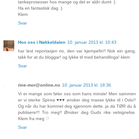
tankeprosesser hos mange og det er aldri dumt :)
Ha en fantastisk dag :)
Klem
Svar
Hos oss i Nøkkeldalen
10. januar 2013 kl. 10:43
har lest reportasjen no, den var kjempefin!! Nok ein gang,
takk for at du bloggar! og lykke til med behandlinga! klem
Svar
rine-mor@online.no
10. januar 2013 kl. 18:36
Vi er mange som føler oss som hans minste! Men sammen
er vi sterke Spirea ♥♥♥ ønsker deg masse lykke til i Oslo!!
Og når du har kommet deg igjennom dette..ja da TØR du å
publisere!!! Tro meg!! Ønsker deg Guds rike velsignelse.
Klem fra meg ♡
Svar