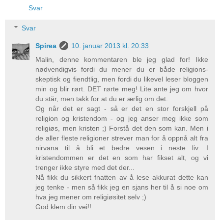
Svar
Svar
Spirea
10. januar 2013 kl. 20:33
Malin, denne kommentaren ble jeg glad for! Ikke
nødvendigvis fordi du mener du er både religions-
skeptisk og fiendtlig, men fordi du likevel leser bloggen
min og blir rørt. DET rørte meg! Lite ante jeg om hvor
du står, men takk for at du er ærlig om det.
Og når det er sagt - så er det en stor forskjell på
religion og kristendom - og jeg anser meg ikke som
religiøs, men kristen ;) Forstå det den som kan. Men i
de aller fleste religioner strever man for å oppnå alt fra
nirvana til å bli et bedre vesen i neste liv. I
kristendommen er det en som har fikset alt, og vi
trenger ikke styre med det der...
Nå fikk du sikkert fnatten av å lese akkurat dette kan
jeg tenke - men så fikk jeg en sjans her til å si noe om
hva jeg mener om religiøsitet selv ;)
God klem din vei!!