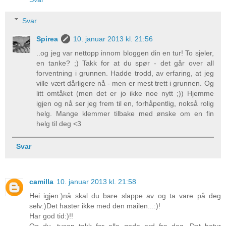
Svar
Spirea
10. januar 2013 kl. 21:56
..og jeg var nettopp innom bloggen din en tur! To sjeler,
en tanke? ;) Takk for at du spør - det går over all
forventning i grunnen. Hadde trodd, av erfaring, at jeg
ville vært dårligere nå - men er mest trett i grunnen. Og
litt omtåket (men det er jo ikke noe nytt ;)) Hjemme
igjen og nå ser jeg frem til en, forhåpentlig, nokså rolig
helg. Mange klemmer tilbake med ønske om en fin
helg til deg <3
Svar
camilla
10. januar 2013 kl. 21:58
Hei igjen:)nå skal du bare slappe av og ta vare på deg
selv:)Det haster ikke med den mailen...:)!
Har god tid:)!!
Og du...tusen takk for alle gode ord fra deg...Det betyr