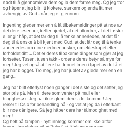
nødt til å gjennomleve dem og la dem forme meg. Og jeg tror
og håper at jeg blir litt klokere, sterkere og enda litt mer
avhengig av Gud - når jeg er gjennom....
Ingenting gleder mer enn å få tilbakemeldinger på at noe av
det dere leser her, treffer hjertet, at det utfordrer, at det trøster
eller gir håp, at det får deg til å tenke annerledes, at det får
deg til å ønske å bli kjent med Gud, at det får deg til å tenke
annerledes om dine medmennesker, om ekteskapet eller
forholdet ditt.... Det er deres tilbakemeldinger som gjør at jeg
fortsetter. Tusen, tusen takk - ordene deres betyr så mye for
meg! Jeg vet også at flere har funnet troen i løpet av det året
jeg har blogget. Tro meg, jeg har jublet av glede mer enn en
gang...
Jeg har blitt etterlyst noen ganger i det siste og det setter jeg
stor pris på. Men til dere som venter på mail eller
bloggbesøk: Jeg har ikke glemt dere - det kommer! Jeg
reiser til Oslo for behandling nå - og vet at jeg da i etterkant
blir noe dårligere. Så jeg håper dere har tålmodighet med
meg!
Og helt på tampen - nytt innlegg kommer om ikke altfor