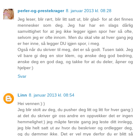
perler-og-prestekrager
8. januar 2013 kl. 08:28
Jeg leser, blir rørt, blir litt satt ut, blir glad- for at det finnes
mennesker som deg. Jeg har har en slags dårlig
samvittighet for at jeg ikke legger igjen spor her så ofte,
selvom jeg er ofte innom. Men du skal vite at hver gang jeg
er her inne, så legger DU igjen spor, i meg.
Også når du skriver til meg, det er så godt. Tusen takk. Jeg
vil bare gi deg en stor klem, og ønske deg god bedring,
ønske deg en god dag, og takke for at du deler, åpner og
hjelper:)
Svar
Linn
8. januar 2013 kl. 08:54
Hei vennen:):)
Jeg blir stolt av deg, du pusher deg litt og litt for hver gang:)
at det du skriver gir oss andre en oppvekker det er ingen
hemmelighet:) jeg måpte første gang jeg leste ditt innlegg,
jeg ble helt satt ut av hvor du beskriver og ordlegger deg,
og du dømmer ikke. Det er vel mye derfor du er blitt så