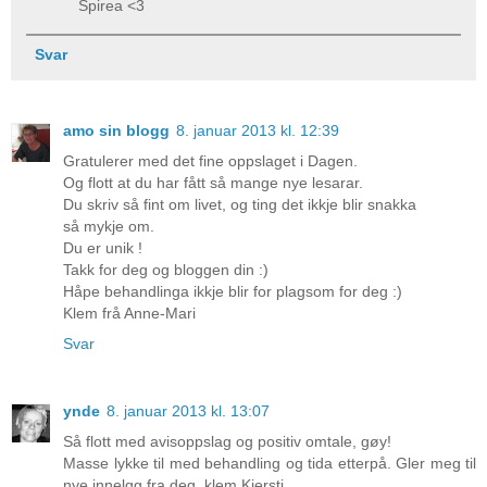
Spirea <3
Svar
amo sin blogg
8. januar 2013 kl. 12:39
Gratulerer med det fine oppslaget i Dagen.
Og flott at du har fått så mange nye lesarar.
Du skriv så fint om livet, og ting det ikkje blir snakka
så mykje om.
Du er unik !
Takk for deg og bloggen din :)
Håpe behandlinga ikkje blir for plagsom for deg :)
Klem frå Anne-Mari
Svar
ynde
8. januar 2013 kl. 13:07
Så flott med avisoppslag og positiv omtale, gøy!
Masse lykke til med behandling og tida etterpå. Gler meg til
nye innelgg fra deg, klem Kjersti