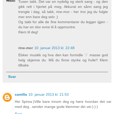
Tusen takk. Det var en nydelig og sterk sang - og den
gikk rett i hjertet på meg. Akkurat en sånn sang jeg
trengte i dag, så takk, rine-mor - her tror jeg du fulgte
mer enn bare deg selv ;)
Og takk for alle de fine kommentarer du legger igjen -
du har en stor evne til å oppmuntre.
Klem til deg!
rine-mor
10. januar 2013 kl. 22:48
Elsker musikk og hva den kan formidle ♡ masse god
helg skjønne du. Må du finne styrke og hvile!! Klem
tilbake
Svar
camilla
10. januar 2013 kl. 21:53
Hei Spirea:)Ville bare innom deg og høre hvordan det var
med deg...sender mange gode klemmer din vei:):):)
Svar