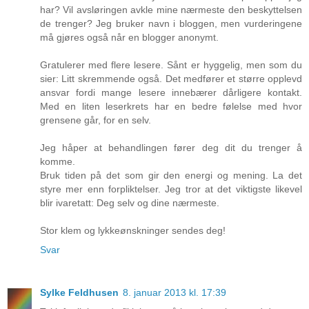
har? Vil avsløringen avkle mine nærmeste den beskyttelsen
de trenger? Jeg bruker navn i bloggen, men vurderingene
må gjøres også når en blogger anonymt.
Gratulerer med flere lesere. Sånt er hyggelig, men som du
sier: Litt skremmende også. Det medfører et større opplevd
ansvar fordi mange lesere innebærer dårligere kontakt.
Med en liten leserkrets har en bedre følelse med hvor
grensene går, for en selv.
Jeg håper at behandlingen fører deg dit du trenger å
komme.
Bruk tiden på det som gir den energi og mening. La det
styre mer enn forpliktelser. Jeg tror at det viktigste likevel
blir ivaretatt: Deg selv og dine nærmeste.
Stor klem og lykkeønskninger sendes deg!
Svar
Sylke Feldhusen
8. januar 2013 kl. 17:39