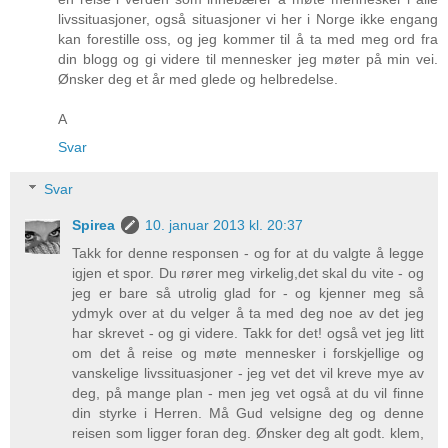
livssituasjoner, også situasjoner vi her i Norge ikke engang
kan forestille oss, og jeg kommer til å ta med meg ord fra
din blogg og gi videre til mennesker jeg møter på min vei.
Ønsker deg et år med glede og helbredelse.
A
Svar
Svar
Spirea
10. januar 2013 kl. 20:37
Takk for denne responsen - og for at du valgte å legge
igjen et spor. Du rører meg virkelig,det skal du vite - og
jeg er bare så utrolig glad for - og kjenner meg så
ydmyk over at du velger å ta med deg noe av det jeg
har skrevet - og gi videre. Takk for det! også vet jeg litt
om det å reise og møte mennesker i forskjellige og
vanskelige livssituasjoner - jeg vet det vil kreve mye av
deg, på mange plan - men jeg vet også at du vil finne
din styrke i Herren. Må Gud velsigne deg og denne
reisen som ligger foran deg. Ønsker deg alt godt. klem,