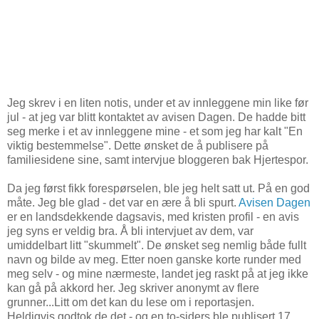
Jeg skrev i en liten notis, under et av innleggene min like før
jul - at jeg var blitt kontaktet av avisen Dagen. De hadde bitt
seg merke i et av innleggene mine - et som jeg har kalt "En
viktig bestemmelse". Dette ønsket de å publisere på
familiesidene sine, samt intervjue bloggeren bak Hjertespor.
Da jeg først fikk forespørselen, ble jeg helt satt ut. På en god
måte. Jeg ble glad - det var en ære å bli spurt.
Avisen Dagen
er en landsdekkende dagsavis, med kristen profil - en avis
jeg syns er veldig bra. Å bli intervjuet av dem, var
umiddelbart litt "skummelt". De ønsket seg nemlig både fullt
navn og bilde av meg. Etter noen ganske korte runder med
meg selv - og mine nærmeste, landet jeg raskt på at jeg ikke
kan gå på akkord her. Jeg skriver anonymt av flere
grunner...Litt om det kan du lese om i reportasjen.
Heldigvis godtok de det - og en to-siders ble publisert 17