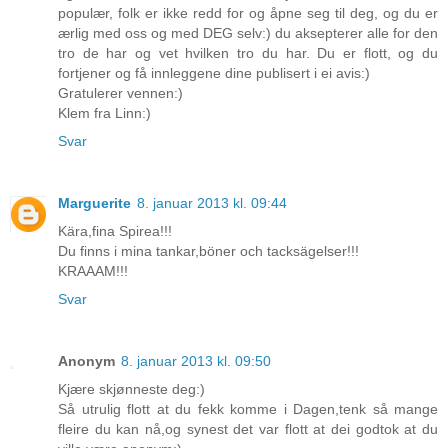
populær, folk er ikke redd for og åpne seg til deg, og du er
ærlig med oss og med DEG selv:) du aksepterer alle for den
tro de har og vet hvilken tro du har. Du er flott, og du
fortjener og få innleggene dine publisert i ei avis:)
Gratulerer vennen:)
Klem fra Linn:)
Svar
Marguerite
8. januar 2013 kl. 09:44
Kära,fina Spirea!!!
Du finns i mina tankar,böner och tacksägelser!!!
KRAAAM!!!
Svar
Anonym
8. januar 2013 kl. 09:50
Kjære skjønneste deg:)
Så utrulig flott at du fekk komme i Dagen,tenk så mange
fleire du kan nå,og synest det var flott at dei godtok at du