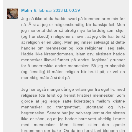
Malin
6. februar 2013 kl. 00:39
Jeg så ikke at du hadde svart på kommentaren min før
nå. Å si at jeg er religionsfiendtlig blir kanskje feil. Men
jeg mener at det er så utrolig mye forferdelig som skjer
(og har skedd) i religionens navn, at jeg ofte har tenkt
at religion er en uting. Men jeg innser selvsagt at dette
handler om mennesker og ikke religioner i seg selv.
Hadde ikke kirstendommen, islam osv. eksistert hadde
mennesker likevel funnet på andre "legitime" grunner
for å undertrykke andre mennesker. Så jeg er skeptisk
(og fiendtlig) til måten religion blir brukt på, er vel en
mer riktig måte å si det på.
Jeg har også mange dårlige erfaringer fra eget liv, med
religiøse (da først og fremst kristne) mennesker. Som
gjorde at jeg lenge satte likhetstegn mellom kristne
mennesker og trangsynthet, uforstand og livs-
begrenselse. Senere har jeg selvsagt lært at det slettes
ikke er sånn, og at jeg hadde bare vært uheldig i møte
med mennesker. Men likevel sitter den gamle
fordommen der bake. Og da jeg først fant bloggen din