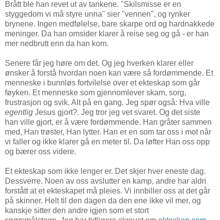
Brått ble han revet ut av tankene. "Skilsmisse er en
styggedom vi må styre unna" sier "vennen", og rynker
brynene. Ingen medfølelse, bare skarpe ord og hardnakkede
meninger. Da han omsider klarer å reise seg og gå - er han
mer nedbrutt enn da han kom.
Senere får jeg høre om det. Og jeg hverken klarer eller
ønsker å forstå hvordan noen kan være så fordømmende. Et
menneske i bunnløs fortvilelse over et ekteskap som går
føyken. Et menneske som gjennomlever skam, sorg,
frustrasjon og svik. Alt på en gang. Jeg spør også: Hva ville
egentlig
Jesus gjort?. Jeg tror jeg vet svaret. Og det siste
han ville gjort, er å være fordømmende. Han gråter sammen
med, Han trøster, Han lytter. Han er en som tar oss i mot når
vi faller og ikke klarer gå en meter til. Da løfter Han oss opp
og bærer oss videre.
Et ekteskap som ikke lenger er. Det skjer hver eneste dag.
Dessverre. Noen av oss avslutter en kamp, andre har aldri
forstått at et ekteskapet må pleies. Vi innbiller oss at det går
på skinner. Helt til den dagen da den ene ikke vil mer, og
kanskje sitter den andre igjen som et stort