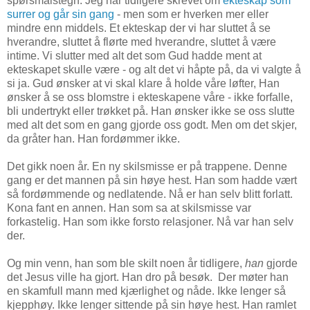
spørsmålstegn. Jeg har tidligere skrevet om
ekteskap som
surrer og går sin gang
- men som er hverken mer eller
mindre enn middels. Et ekteskap der vi har sluttet å se
hverandre, sluttet å flørte med hverandre, sluttet å være
intime. Vi slutter med alt det som Gud hadde ment at
ekteskapet skulle være - og alt det vi håpte på, da vi valgte å
si ja. Gud ønsker at vi skal klare å holde våre løfter, Han
ønsker å se oss blomstre i ekteskapene våre - ikke forfalle,
bli undertrykt eller trøkket på. Han ønsker ikke se oss slutte
med alt det som en gang gjorde oss godt. Men om det skjer,
da gråter han. Han fordømmer ikke.
Det gikk noen år. En ny skilsmisse er på trappene. Denne
gang er det mannen på sin høye hest. Han som hadde vært
så fordømmende og nedlatende. Nå er han selv blitt forlatt.
Kona fant en annen. Han som sa at skilsmisse var
forkastelig. Han som ikke forsto relasjoner. Nå var han selv
der.
Og min venn, han som ble skilt noen år tidligere,
han
gjorde
det Jesus ville ha gjort. Han dro på besøk. Der møter han
en skamfull mann med kjærlighet og nåde. Ikke lenger så
kjepphøy. Ikke lenger sittende på sin høye hest. Han ramlet