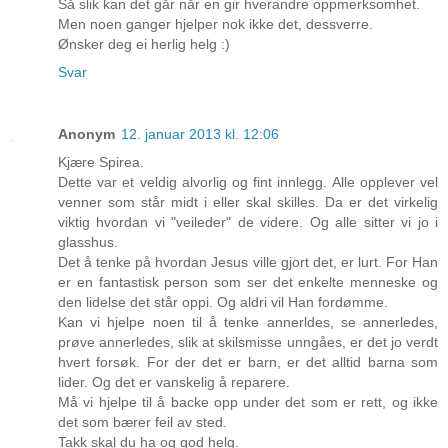
Så slik kan det går når en gir hverandre oppmerksomhet.
Men noen ganger hjelper nok ikke det, dessverre.
Ønsker deg ei herlig helg :)
Svar
Anonym
12. januar 2013 kl. 12:06
Kjære Spirea.
Dette var et veldig alvorlig og fint innlegg. Alle opplever vel
venner som står midt i eller skal skilles. Da er det virkelig
viktig hvordan vi "veileder" de videre. Og alle sitter vi jo i
glasshus.
Det å tenke på hvordan Jesus ville gjort det, er lurt. For Han
er en fantastisk person som ser det enkelte menneske og
den lidelse det står oppi. Og aldri vil Han fordømme.
Kan vi hjelpe noen til å tenke annerldes, se annerledes,
prøve annerledes, slik at skilsmisse unngåes, er det jo verdt
hvert forsøk. For der det er barn, er det alltid barna som
lider. Og det er vanskelig å reparere.
Må vi hjelpe til å backe opp under det som er rett, og ikke
det som bærer feil av sted.
Takk skal du ha og god helg.