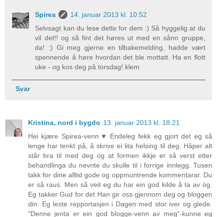
Spirea
14. januar 2013 kl. 10:52
Selvsagt kan du lese dette for dem :) Så hyggelig at du
vil det!! og så fint det høres ut med en sånn gruppe,
da! :) Gi meg gjerne en tilbakemelding, hadde vært
spennende å høre hvordan det ble mottatt. Ha en flott
uke - og kos deg på torsdag! klem
Svar
Kristina, nord i bygdo
13. januar 2013 kl. 18:21
Hei kjære Spirea-venn ♥ Endeleg fekk eg gjort det eg så
lenge har tenkt på, å skrive ei lita helsing til deg. Håper alt
står bra til med deg og at formen ikkje er så verst etter
behandlinga du nevnte du skulle til i forrige innlegg. Tusen
takk for dine alltid gode og oppmuntrende kommentarar. Du
er så raus. Men så veit eg du har ein god kilde å ta av òg.
Eg takker Gud for det Han gir oss gjennom deg og bloggen
din. Eg leste repportasjen i Dagen med stor iver og glede.
"Denne jenta er ein god blogge-venn av meg"-kunne eg