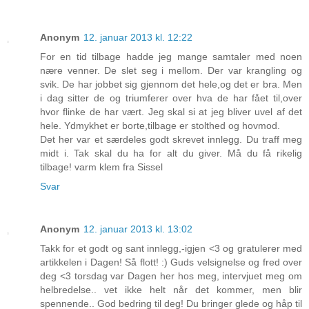
Anonym
12. januar 2013 kl. 12:22
For en tid tilbage hadde jeg mange samtaler med noen
nære venner. De slet seg i mellom. Der var krangling og
svik. De har jobbet sig gjennom det hele,og det er bra. Men
i dag sitter de og triumferer over hva de har fået til,over
hvor flinke de har vært. Jeg skal si at jeg bliver uvel af det
hele. Ydmykhet er borte,tilbage er stolthed og hovmod.
Det her var et særdeles godt skrevet innlegg. Du traff meg
midt i. Tak skal du ha for alt du giver. Må du få rikelig
tilbage! varm klem fra Sissel
Svar
Anonym
12. januar 2013 kl. 13:02
Takk for et godt og sant innlegg,-igjen <3 og gratulerer med
artikkelen i Dagen! Så flott! :) Guds velsignelse og fred over
deg <3 torsdag var Dagen her hos meg, intervjuet meg om
helbredelse.. vet ikke helt når det kommer, men blir
spennende.. God bedring til deg! Du bringer glede og håp til