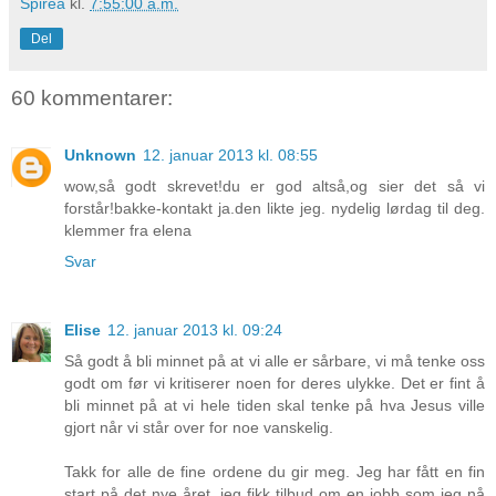
Spirea
kl.
7:55:00 a.m.
Del
60 kommentarer:
Unknown
12. januar 2013 kl. 08:55
wow,så godt skrevet!du er god altså,og sier det så vi
forstår!bakke-kontakt ja.den likte jeg. nydelig lørdag til deg.
klemmer fra elena
Svar
Elise
12. januar 2013 kl. 09:24
Så godt å bli minnet på at vi alle er sårbare, vi må tenke oss
godt om før vi kritiserer noen for deres ulykke. Det er fint å
bli minnet på at vi hele tiden skal tenke på hva Jesus ville
gjort når vi står over for noe vanskelig.
Takk for alle de fine ordene du gir meg. Jeg har fått en fin
start på det nye året, jeg fikk tilbud om en jobb som jeg nå