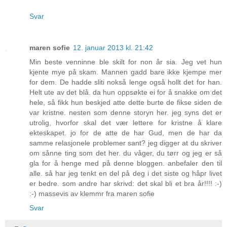
Svar
maren sofie
12. januar 2013 kl. 21:42
Min beste venninne ble skilt for non år sia. Jeg vet hun
kjente mye på skam. Mannen gadd bare ikke kjempe mer
for dem. De hadde sliti nokså lenge også hollt det for han.
Helt ute av det blå. da hun oppsøkte ei for å snakke om det
hele, så fikk hun beskjed atte dette burte de fikse siden de
var kristne. nesten som denne storyn her. jeg syns det er
utrolig, hvorfor skal det vær lettere for kristne å klare
ekteskapet. jo for de atte de har Gud, men de har da
samme relasjonele problemer sant? jeg digger at du skriver
om sånne ting som det her. du våger, du tørr og jeg er så
gla for å henge med på denne bloggen. anbefaler den til
alle. så har jeg tenkt en del på deg i det siste og håpr livet
er bedre. som andre har skrivd: det skal bli et bra år!!!! :-)
:-) massevis av klemmr fra maren sofie
Svar