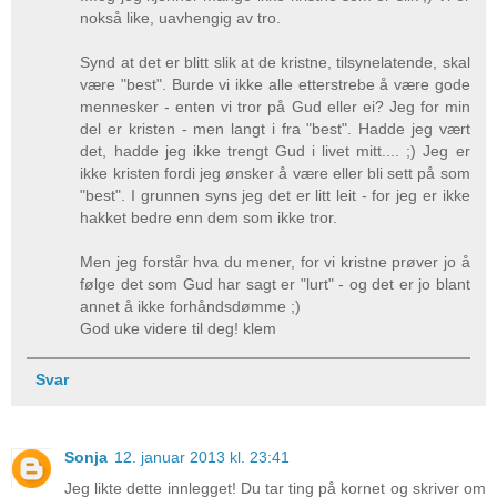
nokså like, uavhengig av tro.
Synd at det er blitt slik at de kristne, tilsynelatende, skal
være "best". Burde vi ikke alle etterstrebe å være gode
mennesker - enten vi tror på Gud eller ei? Jeg for min
del er kristen - men langt i fra "best". Hadde jeg vært
det, hadde jeg ikke trengt Gud i livet mitt.... ;) Jeg er
ikke kristen fordi jeg ønsker å være eller bli sett på som
"best". I grunnen syns jeg det er litt leit - for jeg er ikke
hakket bedre enn dem som ikke tror.
Men jeg forstår hva du mener, for vi kristne prøver jo å
følge det som Gud har sagt er "lurt" - og det er jo blant
annet å ikke forhåndsdømme ;)
God uke videre til deg! klem
Svar
Sonja
12. januar 2013 kl. 23:41
Jeg likte dette innlegget! Du tar ting på kornet og skriver om