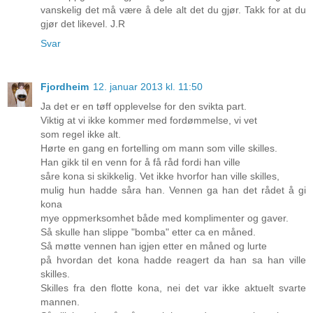
vanskelig det må være å dele alt det du gjør. Takk for at du
gjør det likevel. J.R
Svar
Fjordheim
12. januar 2013 kl. 11:50
Ja det er en tøff opplevelse for den svikta part.
Viktig at vi ikke kommer med fordømmelse, vi vet
som regel ikke alt.
Hørte en gang en fortelling om mann som ville skilles.
Han gikk til en venn for å få råd fordi han ville
såre kona si skikkelig. Vet ikke hvorfor han ville skilles,
mulig hun hadde såra han. Vennen ga han det rådet å gi
kona
mye oppmerksomhet både med komplimenter og gaver.
Så skulle han slippe "bomba" etter ca en måned.
Så møtte vennen han igjen etter en måned og lurte
på hvordan det kona hadde reagert da han sa han ville
skilles.
Skilles fra den flotte kona, nei det var ikke aktuelt svarte
mannen.