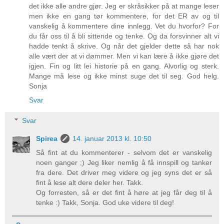
det ikke alle andre gjør. Jeg er skråsikker på at mange leser
men ikke en gang tør kommentere, for det ER av og til
vanskelig å kommentere dine innlegg. Vet du hvorfor? For
du får oss til å bli sittende og tenke. Og da forsvinner alt vi
hadde tenkt å skrive. Og når det gjelder dette så har nok
alle vært der at vi dømmer. Men vi kan lære å ikke gjøre det
igjen. Fin og litt lei historie på en gang. Alvorlig og sterk.
Mange må lese og ikke minst suge det til seg. God helg.
Sonja
Svar
Svar
Spirea
14. januar 2013 kl. 10:50
Så fint at du kommenterer - selvom det er vanskelig
noen ganger ;) Jeg liker nemlig å få innspill og tanker
fra dere. Det driver meg videre og jeg syns det er så
fint å lese alt dere deler her. Takk.
Og forresten, så er det fint å høre at jeg får deg til å
tenke :) Takk, Sonja. God uke videre til deg!