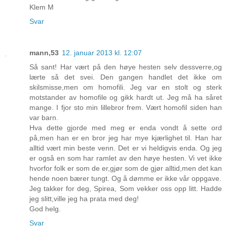
Klem M
Svar
mann,53
12. januar 2013 kl. 12:07
Så sant! Har vært på den høye hesten selv dessverre,og
lærte så det svei. Den gangen handlet det ikke om
skilsmisse,men om homofili. Jeg var en stolt og sterk
motstander av homofile og gikk hardt ut. Jeg må ha såret
mange. I fjor sto min lillebror frem. Vært homofil siden han
var barn.
Hva dette gjorde med meg er enda vondt å sette ord
på,men han er en bror jeg har mye kjærlighet til. Han har
alltid vært min beste venn. Det er vi heldigvis enda. Og jeg
er også en som har ramlet av den høye hesten. Vi vet ikke
hvorfor folk er som de er,gjør som de gjør alltid,men det kan
hende noen bærer tungt. Og å dømme er ikke vår oppgave.
Jeg takker for deg, Spirea, Som vekker oss opp litt. Hadde
jeg slitt,ville jeg ha prata med deg!
God helg.
Svar