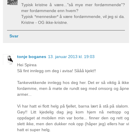
Typisk kristne å være..."så mye mer fordømmende"?
mer fordømmende enn hvem?
Typisk *mennesker* å være fordømmende, vil jeg si da.
Kristne - OG ikke-kristne.
Svar
tonje boganes
13. januar 2013 kl. 19:03
Hei Spirea
Så fint innlegg om deg i avisa! Sååå kjekt!!
Tankevekkende innlegg hos deg her. Det er så viktig å ikke
fordømme, men å møte de rundt seg med omsorg og åpne
armer...
Vi har hatt ei flott helg på fjellet, barna lært å stå på slalom.
Gøy!! Litt kjedelig dag jeg kom hjem nå nettopp og
oppdaget at mobilen min var borte... finner den og rett og
slett ikke, men den dukker nok opp (håper jeg) ellers har vi
hatt ei super helg.