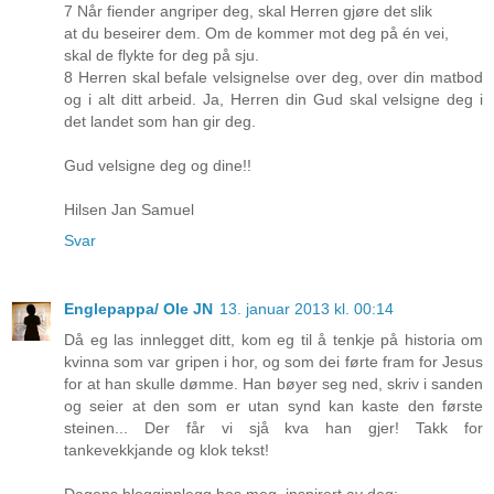
7 Når fiender angriper deg, skal Herren gjøre det slik
at du beseirer dem. Om de kommer mot deg på én vei,
skal de flykte for deg på sju.
8 Herren skal befale velsignelse over deg, over din matbod
og i alt ditt arbeid. Ja, Herren din Gud skal velsigne deg i
det landet som han gir deg.
Gud velsigne deg og dine!!
Hilsen Jan Samuel
Svar
Englepappa/ Ole JN
13. januar 2013 kl. 00:14
Då eg las innlegget ditt, kom eg til å tenkje på historia om
kvinna som var gripen i hor, og som dei førte fram for Jesus
for at han skulle dømme. Han bøyer seg ned, skriv i sanden
og seier at den som er utan synd kan kaste den første
steinen... Der får vi sjå kva han gjer! Takk for
tankevekkjande og klok tekst!