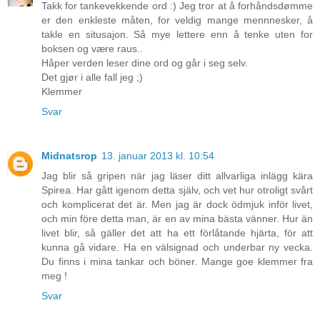
Takk for tankevekkende ord :) Jeg tror at å forhåndsdømme
er den enkleste måten, for veldig mange mennnesker, å
takle en situsajon. Så mye lettere enn å tenke uten for
boksen og være raus..
Håper verden leser dine ord og går i seg selv.
Det gjør i alle fall jeg ;)
Klemmer
Svar
Midnatsrop
13. januar 2013 kl. 10:54
Jag blir så gripen när jag läser ditt allvarliga inlägg kära
Spirea. Har gått igenom detta själv, och vet hur otroligt svårt
och komplicerat det är. Men jag är dock ödmjuk inför livet,
och min före detta man, är en av mina bästa vänner. Hur än
livet blir, så gäller det att ha ett förlåtande hjärta, för att
kunna gå vidare. Ha en välsignad och underbar ny vecka.
Du finns i mina tankar och böner. Mange goe klemmer fra
meg !
Svar