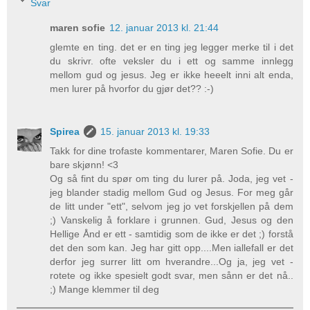
Svar
maren sofie
12. januar 2013 kl. 21:44
glemte en ting. det er en ting jeg legger merke til i det
du skrivr. ofte veksler du i ett og samme innlegg
mellom gud og jesus. Jeg er ikke heeelt inni alt enda,
men lurer på hvorfor du gjør det?? :-)
Spirea
15. januar 2013 kl. 19:33
Takk for dine trofaste kommentarer, Maren Sofie. Du er
bare skjønn! <3
Og så fint du spør om ting du lurer på. Joda, jeg vet -
jeg blander stadig mellom Gud og Jesus. For meg går
de litt under "ett", selvom jeg jo vet forskjellen på dem
;) Vanskelig å forklare i grunnen. Gud, Jesus og den
Hellige Ånd er ett - samtidig som de ikke er det ;) forstå
det den som kan. Jeg har gitt opp....Men iallefall er det
derfor jeg surrer litt om hverandre...Og ja, jeg vet -
rotete og ikke spesielt godt svar, men sånn er det nå..
;) Mange klemmer til deg