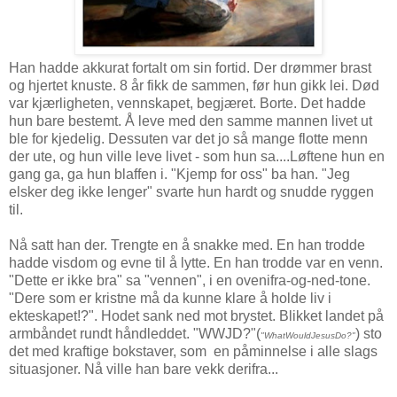
Han hadde akkurat fortalt om sin fortid. Der drømmer brast
og hjertet knuste. 8 år fikk de sammen, før hun gikk lei. Død
var kjærligheten, vennskapet, begjæret. Borte. Det hadde
hun bare bestemt. Å leve med den samme mannen livet ut
ble for kjedelig. Dessuten var det jo så mange flotte menn
der ute, og hun ville leve livet - som hun sa....Løftene hun en
gang ga, ga hun blaffen i. "Kjemp for oss" ba han. "Jeg
elsker deg ikke lenger" svarte hun hardt og snudde ryggen
til.
Nå satt han der. Trengte en å snakke med. En han trodde
hadde visdom og evne til å lytte. En han trodde var en venn.
"Dette er ikke bra" sa "vennen", i en ovenifra-og-ned-tone.
"Dere som er kristne må da kunne klare å holde liv i
ekteskapet!?". Hodet sank ned mot brystet. Blikket landet på
armbåndet rundt håndleddet. "WWJD?"(
) sto
"WhatWouldJesusDo?"
det med kraftige bokstaver, som en påminnelse i alle slags
situasjoner. Nå ville han bare vekk derifra...