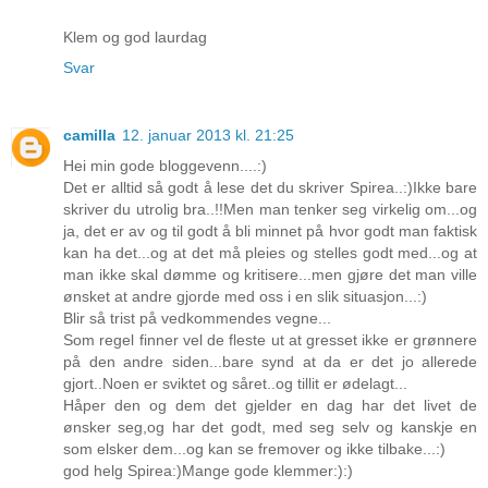
Klem og god laurdag
Svar
camilla
12. januar 2013 kl. 21:25
Hei min gode bloggevenn....:)
Det er alltid så godt å lese det du skriver Spirea..:)Ikke bare
skriver du utrolig bra..!!Men man tenker seg virkelig om...og
ja, det er av og til godt å bli minnet på hvor godt man faktisk
kan ha det...og at det må pleies og stelles godt med...og at
man ikke skal dømme og kritisere...men gjøre det man ville
ønsket at andre gjorde med oss i en slik situasjon...:)
Blir så trist på vedkommendes vegne...
Som regel finner vel de fleste ut at gresset ikke er grønnere
på den andre siden...bare synd at da er det jo allerede
gjort..Noen er sviktet og såret..og tillit er ødelagt...
Håper den og dem det gjelder en dag har det livet de
ønsker seg,og har det godt, med seg selv og kanskje en
som elsker dem...og kan se fremover og ikke tilbake...:)
god helg Spirea:)Mange gode klemmer:):)