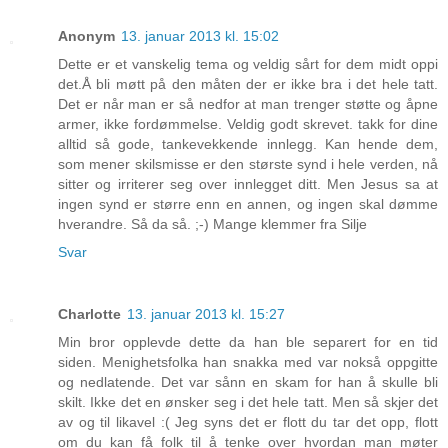
Anonym
13. januar 2013 kl. 15:02
Dette er et vanskelig tema og veldig sårt for dem midt oppi
det.Å bli møtt på den måten der er ikke bra i det hele tatt.
Det er når man er så nedfor at man trenger støtte og åpne
armer, ikke fordømmelse. Veldig godt skrevet. takk for dine
alltid så gode, tankevekkende innlegg. Kan hende dem,
som mener skilsmisse er den største synd i hele verden, nå
sitter og irriterer seg over innlegget ditt. Men Jesus sa at
ingen synd er større enn en annen, og ingen skal dømme
hverandre. Så da så. ;-) Mange klemmer fra Silje
Svar
Charlotte
13. januar 2013 kl. 15:27
Min bror opplevde dette da han ble separert for en tid
siden. Menighetsfolka han snakka med var nokså oppgitte
og nedlatende. Det var sånn en skam for han å skulle bli
skilt. Ikke det en ønsker seg i det hele tatt. Men så skjer det
av og til likavel :( Jeg syns det er flott du tar det opp, flott
om du kan få folk til å tenke over hvordan man møter