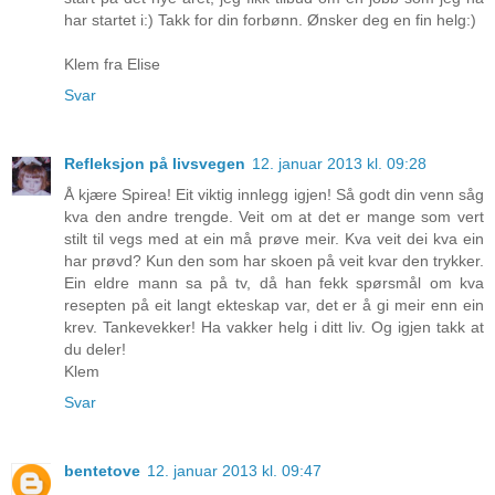
har startet i:) Takk for din forbønn. Ønsker deg en fin helg:)
Klem fra Elise
Svar
Refleksjon på livsvegen
12. januar 2013 kl. 09:28
Å kjære Spirea! Eit viktig innlegg igjen! Så godt din venn såg
kva den andre trengde. Veit om at det er mange som vert
stilt til vegs med at ein må prøve meir. Kva veit dei kva ein
har prøvd? Kun den som har skoen på veit kvar den trykker.
Ein eldre mann sa på tv, då han fekk spørsmål om kva
resepten på eit langt ekteskap var, det er å gi meir enn ein
krev. Tankevekker! Ha vakker helg i ditt liv. Og igjen takk at
du deler!
Klem
Svar
bentetove
12. januar 2013 kl. 09:47