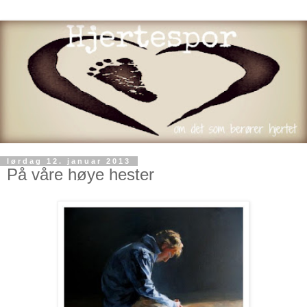
lørdag 12. januar 2013
På våre høye hester