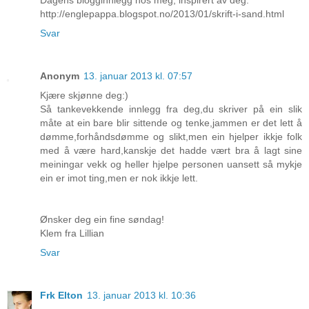
Dagens blogginnlegg hos meg, inspirert av deg:
http://englepappa.blogspot.no/2013/01/skrift-i-sand.html
Svar
Anonym
13. januar 2013 kl. 07:57
Kjære skjønne deg:)
Så tankevekkende innlegg fra deg,du skriver på ein slik
måte at ein bare blir sittende og tenke,jammen er det lett å
dømme,forhåndsdømme og slikt,men ein hjelper ikkje folk
med å være hard,kanskje det hadde vært bra å lagt sine
meiningar vekk og heller hjelpe personen uansett så mykje
ein er imot ting,men er nok ikkje lett.
Ønsker deg ein fine søndag!
Klem fra Lillian
Svar
Frk Elton
13. januar 2013 kl. 10:36