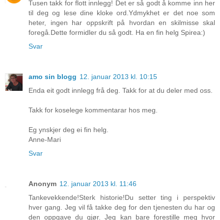
Tusen takk for flott innlegg! Det er så godt å komme inn her
til deg og lese dine kloke ord.Ydmykhet er det noe som
heter, ingen har oppskrift på hvordan en skilmisse skal
foregå.Dette formidler du så godt. Ha en fin helg Spirea:)
Svar
amo sin blogg
12. januar 2013 kl. 10:15
Enda eit godt innlegg frå deg. Takk for at du deler med oss.
Takk for koselege kommentarar hos meg.
Eg ynskjer deg ei fin helg.
Anne-Mari
Svar
Anonym
12. januar 2013 kl. 11:46
Tankevekkende!Sterk historie!Du setter ting i perspektiv
hver gang. Jeg vil få takke deg for den tjenesten du har og
den oppgave du gjør. Jeg kan bare forestille meg hvor