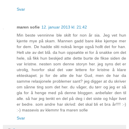
Svar
maren sofie
12. januar 2013 kl. 21:42
Min beste venninne ble skilt for non år sia. Jeg vet hun
kjente mye på skam. Mannen gadd bare ikke kjempe mer
for dem. De hadde sliti nokså lenge også hollt det for han.
Helt ute av det blå. da hun oppsøkte ei for å snakke om det
hele, så fikk hun beskjed atte dette burte de fikse siden de
var kristne. nesten som denne storyn her. jeg syns det er
utrolig, hvorfor skal det vær lettere for kristne å klare
ekteskapet. jo for de atte de har Gud, men de har da
samme relasjonele problemer sant? jeg digger at du skriver
om sånne ting som det her. du våger, du tørr og jeg er så
gla for å henge med på denne bloggen. anbefaler den til
alle. så har jeg tenkt en del på deg i det siste og håpr livet
er bedre. som andre har skrivd: det skal bli et bra år!!!! :-)
:-) massevis av klemmr fra maren sofie
Svar