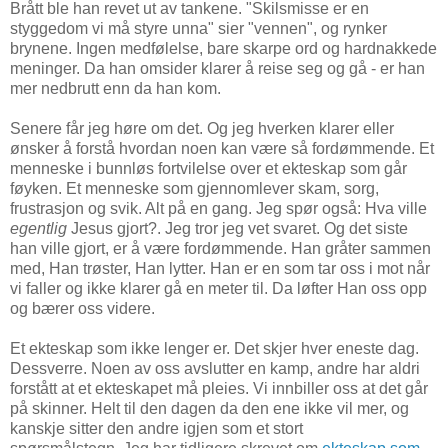
Brått ble han revet ut av tankene. "Skilsmisse er en
styggedom vi må styre unna" sier "vennen", og rynker
brynene. Ingen medfølelse, bare skarpe ord og hardnakkede
meninger. Da han omsider klarer å reise seg og gå - er han
mer nedbrutt enn da han kom.
Senere får jeg høre om det. Og jeg hverken klarer eller
ønsker å forstå hvordan noen kan være så fordømmende. Et
menneske i bunnløs fortvilelse over et ekteskap som går
føyken. Et menneske som gjennomlever skam, sorg,
frustrasjon og svik. Alt på en gang. Jeg spør også: Hva ville
egentlig
Jesus gjort?. Jeg tror jeg vet svaret. Og det siste
han ville gjort, er å være fordømmende. Han gråter sammen
med, Han trøster, Han lytter. Han er en som tar oss i mot når
vi faller og ikke klarer gå en meter til. Da løfter Han oss opp
og bærer oss videre.
Et ekteskap som ikke lenger er. Det skjer hver eneste dag.
Dessverre. Noen av oss avslutter en kamp, andre har aldri
forstått at et ekteskapet må pleies. Vi innbiller oss at det går
på skinner. Helt til den dagen da den ene ikke vil mer, og
kanskje sitter den andre igjen som et stort