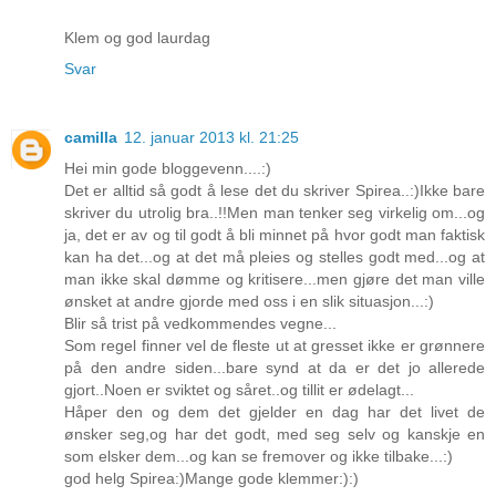
Klem og god laurdag
Svar
camilla
12. januar 2013 kl. 21:25
Hei min gode bloggevenn....:)
Det er alltid så godt å lese det du skriver Spirea..:)Ikke bare
skriver du utrolig bra..!!Men man tenker seg virkelig om...og
ja, det er av og til godt å bli minnet på hvor godt man faktisk
kan ha det...og at det må pleies og stelles godt med...og at
man ikke skal dømme og kritisere...men gjøre det man ville
ønsket at andre gjorde med oss i en slik situasjon...:)
Blir så trist på vedkommendes vegne...
Som regel finner vel de fleste ut at gresset ikke er grønnere
på den andre siden...bare synd at da er det jo allerede
gjort..Noen er sviktet og såret..og tillit er ødelagt...
Håper den og dem det gjelder en dag har det livet de
ønsker seg,og har det godt, med seg selv og kanskje en
som elsker dem...og kan se fremover og ikke tilbake...:)
god helg Spirea:)Mange gode klemmer:):)