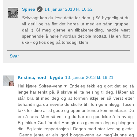
Spirea
14. januar 2013 kl. 10:52
Selvsagt kan du lese dette for dem :) Så hyggelig at du
vil det!! og så fint det høres ut med en sånn gruppe,
da! :) Gi meg gjerne en tilbakemelding, hadde vært
spennende å høre hvordan det ble mottatt. Ha en flott
uke - og kos deg på torsdag! klem
Svar
Kristina, nord i bygdo
13. januar 2013 kl. 18:21
Hei kjære Spirea-venn ♥ Endeleg fekk eg gjort det eg så
lenge har tenkt på, å skrive ei lita helsing til deg. Håper alt
står bra til med deg og at formen ikkje er så verst etter
behandlinga du nevnte du skulle til i forrige innlegg. Tusen
takk for dine alltid gode og oppmuntrende kommentarar. Du
er så raus. Men så veit eg du har ein god kilde å ta av òg.
Eg takker Gud for det Han gir oss gjennom deg og bloggen
din. Eg leste repportasjen i Dagen med stor iver og glede.
"Denne jenta er ein god blogge-venn av meg"-kunne eg