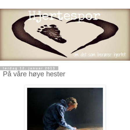
lørdag 12. januar 2013
På våre høye hester