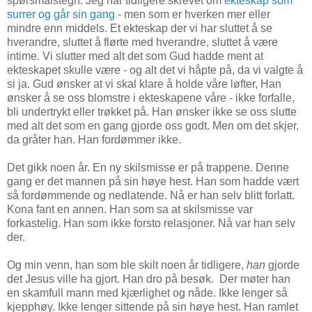
spørsmålstegn. Jeg har tidligere skrevet om
ekteskap som
surrer og går sin gang
- men som er hverken mer eller
mindre enn middels. Et ekteskap der vi har sluttet å se
hverandre, sluttet å flørte med hverandre, sluttet å være
intime. Vi slutter med alt det som Gud hadde ment at
ekteskapet skulle være - og alt det vi håpte på, da vi valgte å
si ja. Gud ønsker at vi skal klare å holde våre løfter, Han
ønsker å se oss blomstre i ekteskapene våre - ikke forfalle,
bli undertrykt eller trøkket på. Han ønsker ikke se oss slutte
med alt det som en gang gjorde oss godt. Men om det skjer,
da gråter han. Han fordømmer ikke.
Det gikk noen år. En ny skilsmisse er på trappene. Denne
gang er det mannen på sin høye hest. Han som hadde vært
så fordømmende og nedlatende. Nå er han selv blitt forlatt.
Kona fant en annen. Han som sa at skilsmisse var
forkastelig. Han som ikke forsto relasjoner. Nå var han selv
der.
Og min venn, han som ble skilt noen år tidligere,
han
gjorde
det Jesus ville ha gjort. Han dro på besøk. Der møter han
en skamfull mann med kjærlighet og nåde. Ikke lenger så
kjepphøy. Ikke lenger sittende på sin høye hest. Han ramlet