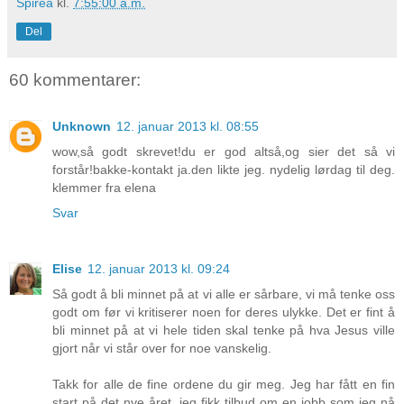
Spirea
kl.
7:55:00 a.m.
Del
60 kommentarer:
Unknown
12. januar 2013 kl. 08:55
wow,så godt skrevet!du er god altså,og sier det så vi
forstår!bakke-kontakt ja.den likte jeg. nydelig lørdag til deg.
klemmer fra elena
Svar
Elise
12. januar 2013 kl. 09:24
Så godt å bli minnet på at vi alle er sårbare, vi må tenke oss
godt om før vi kritiserer noen for deres ulykke. Det er fint å
bli minnet på at vi hele tiden skal tenke på hva Jesus ville
gjort når vi står over for noe vanskelig.
Takk for alle de fine ordene du gir meg. Jeg har fått en fin
start på det nye året, jeg fikk tilbud om en jobb som jeg nå