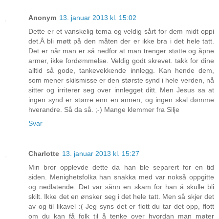
Anonym
13. januar 2013 kl. 15:02
Dette er et vanskelig tema og veldig sårt for dem midt oppi
det.Å bli møtt på den måten der er ikke bra i det hele tatt.
Det er når man er så nedfor at man trenger støtte og åpne
armer, ikke fordømmelse. Veldig godt skrevet. takk for dine
alltid så gode, tankevekkende innlegg. Kan hende dem,
som mener skilsmisse er den største synd i hele verden, nå
sitter og irriterer seg over innlegget ditt. Men Jesus sa at
ingen synd er større enn en annen, og ingen skal dømme
hverandre. Så da så. ;-) Mange klemmer fra Silje
Svar
Charlotte
13. januar 2013 kl. 15:27
Min bror opplevde dette da han ble separert for en tid
siden. Menighetsfolka han snakka med var nokså oppgitte
og nedlatende. Det var sånn en skam for han å skulle bli
skilt. Ikke det en ønsker seg i det hele tatt. Men så skjer det
av og til likavel :( Jeg syns det er flott du tar det opp, flott
om du kan få folk til å tenke over hvordan man møter