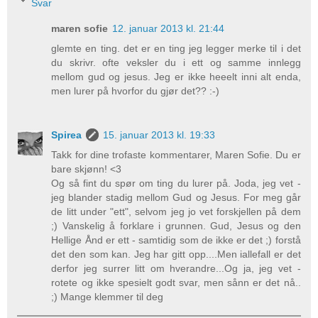
Svar
maren sofie
12. januar 2013 kl. 21:44
glemte en ting. det er en ting jeg legger merke til i det
du skrivr. ofte veksler du i ett og samme innlegg
mellom gud og jesus. Jeg er ikke heeelt inni alt enda,
men lurer på hvorfor du gjør det?? :-)
Spirea
15. januar 2013 kl. 19:33
Takk for dine trofaste kommentarer, Maren Sofie. Du er
bare skjønn! <3
Og så fint du spør om ting du lurer på. Joda, jeg vet -
jeg blander stadig mellom Gud og Jesus. For meg går
de litt under "ett", selvom jeg jo vet forskjellen på dem
;) Vanskelig å forklare i grunnen. Gud, Jesus og den
Hellige Ånd er ett - samtidig som de ikke er det ;) forstå
det den som kan. Jeg har gitt opp....Men iallefall er det
derfor jeg surrer litt om hverandre...Og ja, jeg vet -
rotete og ikke spesielt godt svar, men sånn er det nå..
;) Mange klemmer til deg