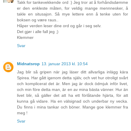
Takk for tankevekkende ord :) Jeg tror at å forhåndsdømme
er den enkleste måten, for veldig mange mennnesker, å
takle en situsajon. Så mye lettere enn å tenke uten for
boksen og være raus..
Håper verden leser dine ord og går i seg selv.
Det gjør i alle fall jeg ;)
Klemmer
Svar
Midnatsrop
13. januar 2013 kl. 10:54
Jag blir så gripen när jag läser ditt allvarliga inlägg kära
Spirea. Har gått igenom detta själv, och vet hur otroligt svårt
och komplicerat det är. Men jag är dock ödmjuk inför livet,
och min före detta man, är en av mina bästa vänner. Hur än
livet blir, så gäller det att ha ett förlåtande hjärta, för att
kunna gå vidare. Ha en välsignad och underbar ny vecka.
Du finns i mina tankar och böner. Mange goe klemmer fra
meg !
Svar