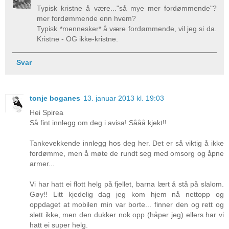
Typisk kristne å være..."så mye mer fordømmende"?
mer fordømmende enn hvem?
Typisk *mennesker* å være fordømmende, vil jeg si da.
Kristne - OG ikke-kristne.
Svar
tonje boganes
13. januar 2013 kl. 19:03
Hei Spirea
Så fint innlegg om deg i avisa! Sååå kjekt!!
Tankevekkende innlegg hos deg her. Det er så viktig å ikke
fordømme, men å møte de rundt seg med omsorg og åpne
armer...
Vi har hatt ei flott helg på fjellet, barna lært å stå på slalom.
Gøy!! Litt kjedelig dag jeg kom hjem nå nettopp og
oppdaget at mobilen min var borte... finner den og rett og
slett ikke, men den dukker nok opp (håper jeg) ellers har vi
hatt ei super helg.