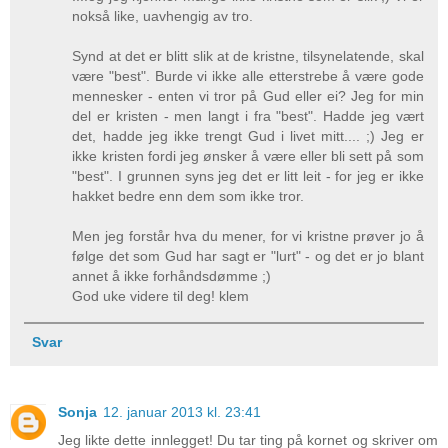
nokså like, uavhengig av tro.
Synd at det er blitt slik at de kristne, tilsynelatende, skal
være "best". Burde vi ikke alle etterstrebe å være gode
mennesker - enten vi tror på Gud eller ei? Jeg for min
del er kristen - men langt i fra "best". Hadde jeg vært
det, hadde jeg ikke trengt Gud i livet mitt.... ;) Jeg er
ikke kristen fordi jeg ønsker å være eller bli sett på som
"best". I grunnen syns jeg det er litt leit - for jeg er ikke
hakket bedre enn dem som ikke tror.
Men jeg forstår hva du mener, for vi kristne prøver jo å
følge det som Gud har sagt er "lurt" - og det er jo blant
annet å ikke forhåndsdømme ;)
God uke videre til deg! klem
Svar
Sonja
12. januar 2013 kl. 23:41
Jeg likte dette innlegget! Du tar ting på kornet og skriver om