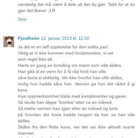
vanskelig det må være å dele alt det du gjør. Takk for at du
gjør det likevel. J.R
Svar
Fjordheim
12. januar 2013 kl. 11:50
Ja det er en tøff opplevelse for den svikta part.
Viktig at vi ikke kommer med fordømmelse, vi vet
som regel ikke alt.
Hørte en gang en fortelling om mann som ville skilles.
Han gikk til en venn for å få råd fordi han ville
såre kona si skikkelig. Vet ikke hvorfor han ville skilles,
mulig hun hadde såra han. Vennen ga han det rådet å gi
kona
mye oppmerksomhet både med komplimenter og gaver.
Så skulle han slippe "bomba" etter ca en måned.
Så møtte vennen han igjen etter en måned og lurte
på hvordan det kona hadde reagert da han sa han ville
skilles.
Skilles fra den flotte kona, nei det var ikke aktuelt svarte
mannen.