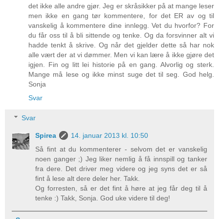
det ikke alle andre gjør. Jeg er skråsikker på at mange leser
men ikke en gang tør kommentere, for det ER av og til
vanskelig å kommentere dine innlegg. Vet du hvorfor? For
du får oss til å bli sittende og tenke. Og da forsvinner alt vi
hadde tenkt å skrive. Og når det gjelder dette så har nok
alle vært der at vi dømmer. Men vi kan lære å ikke gjøre det
igjen. Fin og litt lei historie på en gang. Alvorlig og sterk.
Mange må lese og ikke minst suge det til seg. God helg.
Sonja
Svar
Svar
Spirea
14. januar 2013 kl. 10:50
Så fint at du kommenterer - selvom det er vanskelig
noen ganger ;) Jeg liker nemlig å få innspill og tanker
fra dere. Det driver meg videre og jeg syns det er så
fint å lese alt dere deler her. Takk.
Og forresten, så er det fint å høre at jeg får deg til å
tenke :) Takk, Sonja. God uke videre til deg!