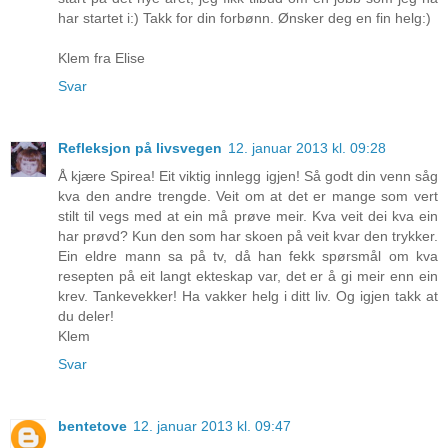
har startet i:) Takk for din forbønn. Ønsker deg en fin helg:)
Klem fra Elise
Svar
Refleksjon på livsvegen
12. januar 2013 kl. 09:28
Å kjære Spirea! Eit viktig innlegg igjen! Så godt din venn såg
kva den andre trengde. Veit om at det er mange som vert
stilt til vegs med at ein må prøve meir. Kva veit dei kva ein
har prøvd? Kun den som har skoen på veit kvar den trykker.
Ein eldre mann sa på tv, då han fekk spørsmål om kva
resepten på eit langt ekteskap var, det er å gi meir enn ein
krev. Tankevekker! Ha vakker helg i ditt liv. Og igjen takk at
du deler!
Klem
Svar
bentetove
12. januar 2013 kl. 09:47