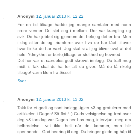
Anonym
12. januar 2013 kl. 12:22
For en tid tilbage hadde jeg mange samtaler med noen
nære venner. De slet seg i mellom. Der var krangling og
svik. De har jobbet sig gjennom det hele,og det er bra. Men
i dag sitter de og triumferer over hva de har fået til,over
hvor flinke de har vært. Jeg skal si at jeg bliver uvel af det
hele. Ydmykhet er borte,tilbage er stolthed og hovmod.
Det her var et særdeles godt skrevet innlegg. Du traff meg
midt i. Tak skal du ha for alt du giver. Må du få rikelig
tilbage! varm klem fra Sissel
Svar
Anonym
12. januar 2013 kl. 13:02
Takk for et godt og sant innlegg,-igjen <3 og gratulerer med
artikkelen i Dagen! Så flott! :) Guds velsignelse og fred over
deg <3 torsdag var Dagen her hos meg, intervjuet meg om
helbredelse.. vet ikke helt når det kommer, men blir
spennende.. God bedring til deg! Du bringer glede og håp til