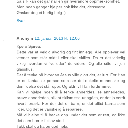
Så slik kan det går når en gir hverandre oppmerksomhet.
Men noen ganger hjelper nok ikke det, dessverre.
Ønsker deg ei herlig helg :)
Svar
Anonym
12. januar 2013 kl. 12:06
Kjære Spirea.
Dette var et veldig alvorlig og fint innlegg. Alle opplever vel
venner som står midt i eller skal skilles. Da er det virkelig
viktig hvordan vi "veileder" de videre. Og alle sitter vi jo i
glasshus.
Det å tenke på hvordan Jesus ville gjort det, er lurt. For Han
er en fantastisk person som ser det enkelte menneske og
den lidelse det står oppi. Og aldri vil Han fordømme.
Kan vi hjelpe noen til å tenke annerldes, se annerledes,
prøve annerledes, slik at skilsmisse unngåes, er det jo verdt
hvert forsøk. For der det er barn, er det alltid barna som
lider. Og det er vanskelig å reparere.
Må vi hjelpe til å backe opp under det som er rett, og ikke
det som bærer feil av sted.
Takk skal du ha og god helg.