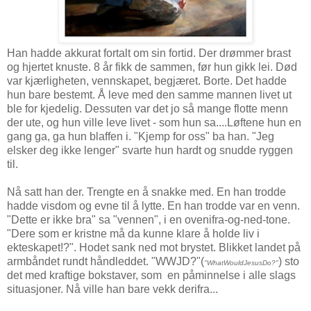
Han hadde akkurat fortalt om sin fortid. Der drømmer brast
og hjertet knuste. 8 år fikk de sammen, før hun gikk lei. Død
var kjærligheten, vennskapet, begjæret. Borte. Det hadde
hun bare bestemt. Å leve med den samme mannen livet ut
ble for kjedelig. Dessuten var det jo så mange flotte menn
der ute, og hun ville leve livet - som hun sa....Løftene hun en
gang ga, ga hun blaffen i. "Kjemp for oss" ba han. "Jeg
elsker deg ikke lenger" svarte hun hardt og snudde ryggen
til.
Nå satt han der. Trengte en å snakke med. En han trodde
hadde visdom og evne til å lytte. En han trodde var en venn.
"Dette er ikke bra" sa "vennen", i en ovenifra-og-ned-tone.
"Dere som er kristne må da kunne klare å holde liv i
ekteskapet!?". Hodet sank ned mot brystet. Blikket landet på
armbåndet rundt håndleddet. "WWJD?"(
) sto
"WhatWouldJesusDo?"
det med kraftige bokstaver, som en påminnelse i alle slags
situasjoner. Nå ville han bare vekk derifra...