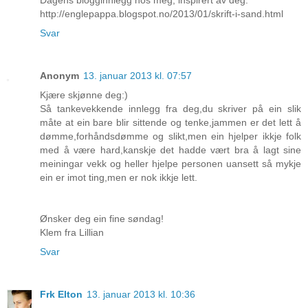
Dagens blogginnlegg hos meg, inspirert av deg:
http://englepappa.blogspot.no/2013/01/skrift-i-sand.html
Svar
Anonym
13. januar 2013 kl. 07:57
Kjære skjønne deg:)
Så tankevekkende innlegg fra deg,du skriver på ein slik
måte at ein bare blir sittende og tenke,jammen er det lett å
dømme,forhåndsdømme og slikt,men ein hjelper ikkje folk
med å være hard,kanskje det hadde vært bra å lagt sine
meiningar vekk og heller hjelpe personen uansett så mykje
ein er imot ting,men er nok ikkje lett.
Ønsker deg ein fine søndag!
Klem fra Lillian
Svar
Frk Elton
13. januar 2013 kl. 10:36