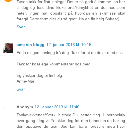
Tusen takk for flott innlegg! Det er så godt å komme inn her
til deg og lese dine kloke ord.Ydmykhet er det noe som
heter, ingen har oppskrift på hvordan en skilmisse skal
foregå.Dette formidler du så godt. Ha en fin helg Spirea:)
Svar
amo sin blogg
12. januar 2013 kl. 10:15
Enda eit godt innlegg frå deg. Takk for at du deler med oss.
Takk for koselege kommentarar hos meg.
Eg ynskjer deg ei fin helg.
Anne-Mari
Svar
Anonym
12. januar 2013 kl. 11:46
Tankevekkende!Sterk historie!Du setter ting i perspektiv
hver gang. Jeg vil få takke deg for den tjenesten du har og
den oppgave du gjør. Jeg kan bare forestille meg hvor