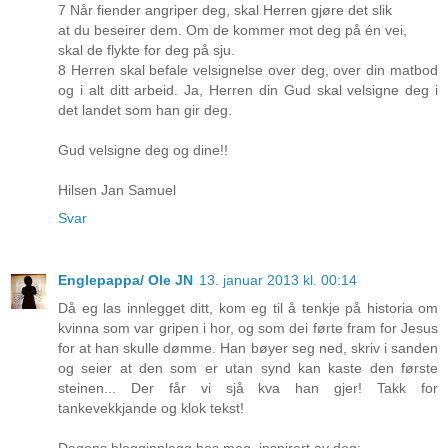
7 Når fiender angriper deg, skal Herren gjøre det slik
at du beseirer dem. Om de kommer mot deg på én vei,
skal de flykte for deg på sju.
8 Herren skal befale velsignelse over deg, over din matbod
og i alt ditt arbeid. Ja, Herren din Gud skal velsigne deg i
det landet som han gir deg.
Gud velsigne deg og dine!!
Hilsen Jan Samuel
Svar
Englepappa/ Ole JN
13. januar 2013 kl. 00:14
Då eg las innlegget ditt, kom eg til å tenkje på historia om
kvinna som var gripen i hor, og som dei førte fram for Jesus
for at han skulle dømme. Han bøyer seg ned, skriv i sanden
og seier at den som er utan synd kan kaste den første
steinen... Der får vi sjå kva han gjer! Takk for
tankevekkjande og klok tekst!