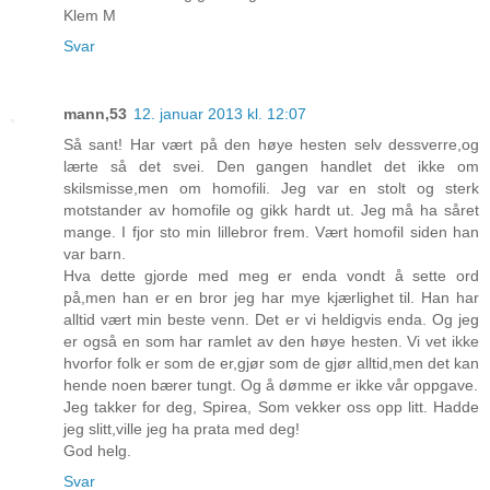
Klem M
Svar
mann,53
12. januar 2013 kl. 12:07
Så sant! Har vært på den høye hesten selv dessverre,og
lærte så det svei. Den gangen handlet det ikke om
skilsmisse,men om homofili. Jeg var en stolt og sterk
motstander av homofile og gikk hardt ut. Jeg må ha såret
mange. I fjor sto min lillebror frem. Vært homofil siden han
var barn.
Hva dette gjorde med meg er enda vondt å sette ord
på,men han er en bror jeg har mye kjærlighet til. Han har
alltid vært min beste venn. Det er vi heldigvis enda. Og jeg
er også en som har ramlet av den høye hesten. Vi vet ikke
hvorfor folk er som de er,gjør som de gjør alltid,men det kan
hende noen bærer tungt. Og å dømme er ikke vår oppgave.
Jeg takker for deg, Spirea, Som vekker oss opp litt. Hadde
jeg slitt,ville jeg ha prata med deg!
God helg.
Svar