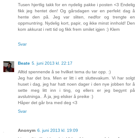
Tusen hjertlig takk for en nydelig pakke i posten <3 Endelig
fikk jeg hentet den! Og gårsdagen var en perfekt dag å
hente den på. Jeg var sliten, nedfor og trengte en
oppmuntring. Nydelig kort, papir, og ikke minst innhold! Den
kom akkurat i rett tid og fikk frem smilet igjen :) Klem
Svar
Beate
5. juni 2013 kl. 22:17
Alltid spennende å se hvilket tema du tar opp. :)
Jeg har det bra. Men er litt i ett sluttevakum. Vi har solgt
huset i dag, jeg har hatt noen dager i den nye jobben for å
sette meg litt inn i ting, og ellers er jeg begynt på
avslutninga.. Å ja, jeg elsker å preike :)
Håper det går bra med deg <3
Svar
Anonym
6. juni 2013 kl. 19:09