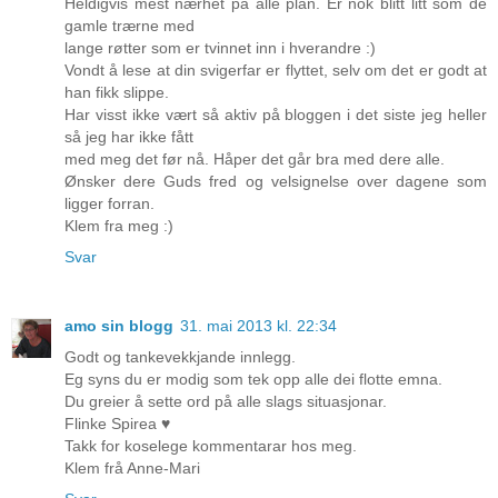
Heldigvis mest nærhet på alle plan. Er nok blitt litt som de
gamle trærne med
lange røtter som er tvinnet inn i hverandre :)
Vondt å lese at din svigerfar er flyttet, selv om det er godt at
han fikk slippe.
Har visst ikke vært så aktiv på bloggen i det siste jeg heller
så jeg har ikke fått
med meg det før nå. Håper det går bra med dere alle.
Ønsker dere Guds fred og velsignelse over dagene som
ligger forran.
Klem fra meg :)
Svar
amo sin blogg
31. mai 2013 kl. 22:34
Godt og tankevekkjande innlegg.
Eg syns du er modig som tek opp alle dei flotte emna.
Du greier å sette ord på alle slags situasjonar.
Flinke Spirea ♥
Takk for koselege kommentarar hos meg.
Klem frå Anne-Mari