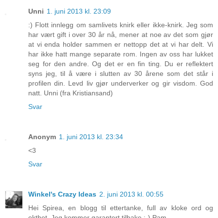
Unni
1. juni 2013 kl. 23:09
:) Flott innlegg om samlivets knirk eller ikke-knirk. Jeg som
har vært gift i over 30 år nå, mener at noe av det som gjør
at vi enda holder sammen er nettopp det at vi har delt. Vi
har ikke hatt mange separate rom. Ingen av oss har lukket
seg for den andre. Og det er en fin ting. Du er reflektert
syns jeg, til å være i slutten av 30 årene som det står i
profilen din. Levd liv gjør underverker og gir visdom. God
natt. Unni (fra Kristiansand)
Svar
Anonym
1. juni 2013 kl. 23:34
<3
Svar
Winkel's Crazy Ideas
2. juni 2013 kl. 00:55
Hei Spirea, en blogg til ettertanke, full av kloke ord og
ekthet. Jeg kommer garantert tilbake :-) Pam