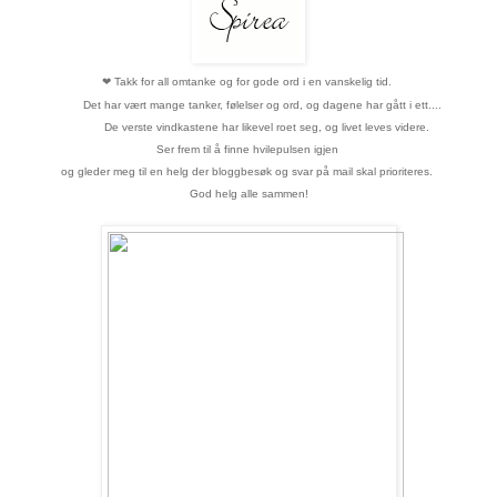
❤
Takk for all omtanke og for gode ord i en vanskelig tid.
Det har vært mange tanker, følelser og ord, og dagene har gått i ett....
De verste vindkastene har likevel roet seg, og livet leves videre.
S
er frem til å finne hvilepulsen igjen
og gleder meg til en helg der bloggbesøk og svar på mail skal prioriteres.
God helg alle sammen!