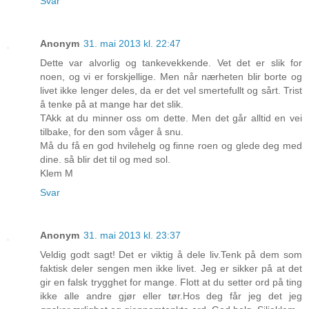
Svar
Anonym
31. mai 2013 kl. 22:47
Dette var alvorlig og tankevekkende. Vet det er slik for
noen, og vi er forskjellige. Men når nærheten blir borte og
livet ikke lenger deles, da er det vel smertefullt og sårt. Trist
å tenke på at mange har det slik.
TAkk at du minner oss om dette. Men det går alltid en vei
tilbake, for den som våger å snu.
Må du få en god hvilehelg og finne roen og glede deg med
dine. så blir det til og med sol.
Klem M
Svar
Anonym
31. mai 2013 kl. 23:37
Veldig godt sagt! Det er viktig å dele liv.Tenk på dem som
faktisk deler sengen men ikke livet. Jeg er sikker på at det
gir en falsk trygghet for mange. Flott at du setter ord på ting
ikke alle andre gjør eller tør.Hos deg får jeg det jeg