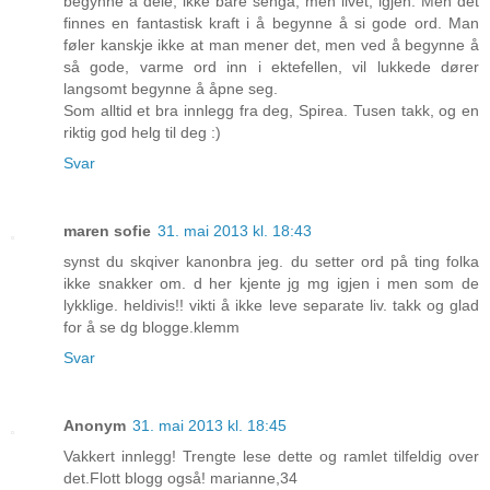
begynne å dele, ikke bare senga, men livet, igjen. Men det
finnes en fantastisk kraft i å begynne å si gode ord. Man
føler kanskje ikke at man mener det, men ved å begynne å
så gode, varme ord inn i ektefellen, vil lukkede dører
langsomt begynne å åpne seg.
Som alltid et bra innlegg fra deg, Spirea. Tusen takk, og en
riktig god helg til deg :)
Svar
maren sofie
31. mai 2013 kl. 18:43
synst du skqiver kanonbra jeg. du setter ord på ting folka
ikke snakker om. d her kjente jg mg igjen i men som de
lykklige. heldivis!! vikti å ikke leve separate liv. takk og glad
for å se dg blogge.klemm
Svar
Anonym
31. mai 2013 kl. 18:45
Vakkert innlegg! Trengte lese dette og ramlet tilfeldig over
det.Flott blogg også! marianne,34