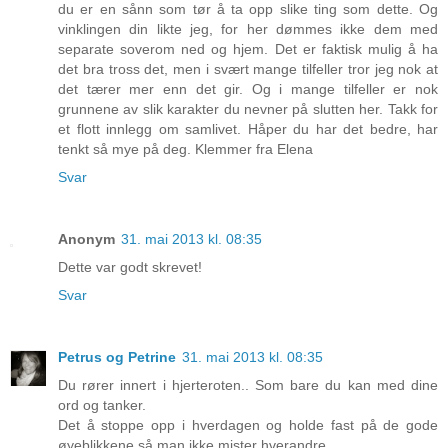
du er en sånn som tør å ta opp slike ting som dette. Og
vinklingen din likte jeg, for her dømmes ikke dem med
separate soverom ned og hjem. Det er faktisk mulig å ha
det bra tross det, men i svært mange tilfeller tror jeg nok at
det tærer mer enn det gir. Og i mange tilfeller er nok
grunnene av slik karakter du nevner på slutten her. Takk for
et flott innlegg om samlivet. Håper du har det bedre, har
tenkt så mye på deg. Klemmer fra Elena
Svar
Anonym
31. mai 2013 kl. 08:35
Dette var godt skrevet!
Svar
Petrus og Petrine
31. mai 2013 kl. 08:35
Du rører innert i hjerteroten.. Som bare du kan med dine
ord og tanker.
Det å stoppe opp i hverdagen og holde fast på de gode
øyeblikkene så man ikke mister hverandre.