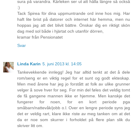
sura på varandra. Kärleken ser ut att hålla längre så också
:)
Tack Spirea för dina uppmuntrande ord inne hos mig. Har
haft lite brist på datorer och internet här hemma, men nu
hoppas jag att det blivit bättre. Önskar dig en riktigt skön
dag med sol både i hjärtat och utanför dörren,
kramar från Pensionatet
Svar
Linda Karin
5. juni 2013 kl. 14:05
Tankevekkende innlegg! Jeg har alltid tenkt at det å dele
rom/seng er en viktig regel for et sunt og godt ekteskap.
Men med årene har jeg jo forstått at folk av ulike grunner
velger å sove hver for seg. For min del føles det veldig tomt
de få gangene mannen ikke er hjemme. Men kanskje det
fungerer for noen, for en kort periode pga
småbarn/nattevåk/jobb o.l. Over en lengre periode syns jeg
det er veldig rart, klare ikke riste av meg tanken om at det
da er noe som skurrer i forholdet på flere plan slik du
skriver litt om.