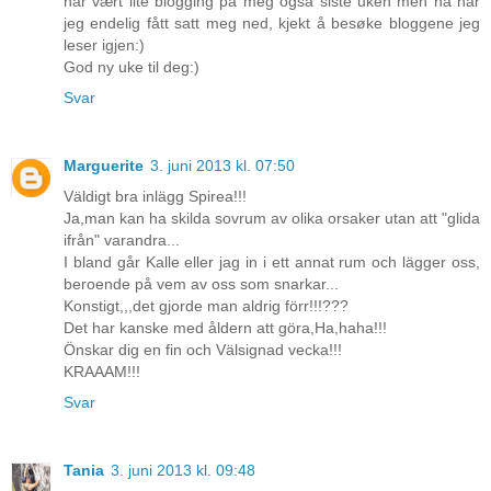
har vært lite blogging på meg også siste uken men nå har
jeg endelig fått satt meg ned, kjekt å besøke bloggene jeg
leser igjen:)
God ny uke til deg:)
Svar
Marguerite
3. juni 2013 kl. 07:50
Väldigt bra inlägg Spirea!!!
Ja,man kan ha skilda sovrum av olika orsaker utan att "glida
ifrån" varandra...
I bland går Kalle eller jag in i ett annat rum och lägger oss,
beroende på vem av oss som snarkar...
Konstigt,,,det gjorde man aldrig förr!!!???
Det har kanske med åldern att göra,Ha,haha!!!
Önskar dig en fin och Välsignad vecka!!!
KRAAAM!!!
Svar
Tania
3. juni 2013 kl. 09:48