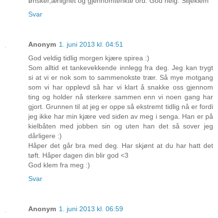
ønsker,ærlighet og gjennomtenkte ord. God helg. Siljeklem
Svar
Anonym
1. juni 2013 kl. 04:51
God veldig tidlig morgen kjære spirea :)
Som alltid et tankevekkende innlegg fra deg. Jeg kan trygt
si at vi er nok som to sammenokste trær. Så mye motgang
som vi har opplevd så har vi klart å snakke oss gjennom
ting og holder nå sterkere sammen enn vi noen gang har
gjort. Grunnen til at jeg er oppe så ekstremt tidlig nå er fordi
jeg ikke har min kjære ved siden av meg i senga. Han er på
kielbåten med jobben sin og uten han det så sover jeg
dårligere :)
Håper det går bra med deg. Har skjønt at du har hatt det
tøft. Håper dagen din blir god <3
God klem fra meg :)
Svar
Anonym
1. juni 2013 kl. 06:59