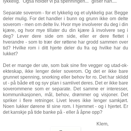
lykkelig. "Også holder vi på spenningen..." gliser han....
Separate soverom - for et lykkelig og et ulykkelig par. Begge
deler mulig. For det handler i bunn og grunn ikke om delte
soverom - men om delte liv. Hvor mye involverer du deg i din
kjære, og hvor mye tillater du din kjære å involvere seg i
deg? Lever dere side om side, eller er dere flettet i
hverandre - som to trær der røttene har grodd sammen over
tid? Hvilke rom i ditt hjerte deler du fra og hvilke har du
lukket?
Det er mange der ute, som bak sine fire vegger og utad-ok-
ekteskap, ikke lenger deler soverom. Og det er ikke bare
grunnet spenning, snorking eller behov for ro. Det har sklidd
ut - på både ett og syv plan i samlivet deres. Det er ikke bare
soverommene som er separate. Det samme er interesser,
kommunikasjonen, mål, behov, drømmer og visjoner. Det
spriker i flere retninger. Livet leves ikke lenger samkjørt.
Noen lukker dørene til sine rom. I hjemmet - og i hjertet. Er
det kanskje på tide banke på - eller å åpne opp?
Klem,