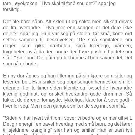
tåre i øyekroken. "Hva skal til for å snu det?" spør jeg
forsiktig.
Det ble bare sånn. Alt skled ut og sakte men sikkert drives
de fra hverandre. "Hva mer enn sengen er det dere ikke
deler?" spør jeg. Hun vrir seg på stolen, før små, korte ord
settes sammen til beskrivelser. "De små samtalene om
dagen som gikk, nærheten, små kjærtegn, varmen,
tryggheten av å ha den andre der, høre pusten, hjertet som
slår..." sier hun. Det går opp for henne at hun savner det. Det
som nå er borte.
En ny dør åpnes og han titter inn på sin kjære som sitter og
leser en bok. Han sniker seg oppi sengen hennes og smiler
ertende. For to timer siden klemte og kysset de hverandre
kjærlig god natt og ønsket hverandre gode drømmer. Så
lukket de dørene, fornøyde, lykkelige, klare for å sove godt -
hver for seg. Men noen ganger, sniker de seg inn, som nå.
"Siden vi har hvert vårt rom, sover vi bedre og er mer uthvilt.
Det gir energi i en travel hverdag med små barn, og det fører
til sjeldnere krangling" sier han og smiler. Han er uten tvil