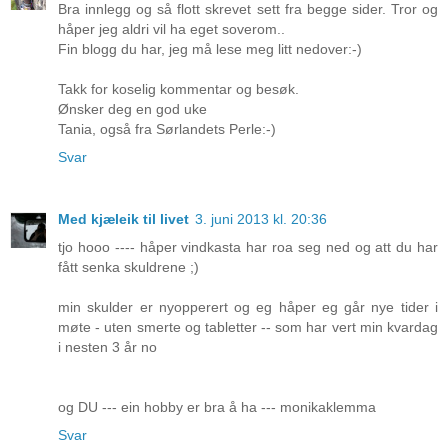
Bra innlegg og så flott skrevet sett fra begge sider. Tror og
håper jeg aldri vil ha eget soverom..
Fin blogg du har, jeg må lese meg litt nedover:-)
Takk for koselig kommentar og besøk.
Ønsker deg en god uke
Tania, også fra Sørlandets Perle:-)
Svar
Med kjæleik til livet
3. juni 2013 kl. 20:36
tjo hooo ---- håper vindkasta har roa seg ned og att du har
fått senka skuldrene ;)
min skulder er nyopperert og eg håper eg går nye tider i
møte - uten smerte og tabletter -- som har vert min kvardag
i nesten 3 år no
og DU --- ein hobby er bra å ha --- monikaklemma
Svar