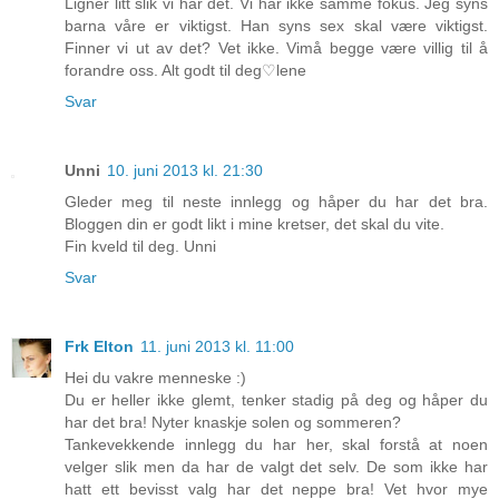
Ligner litt slik vi har det. Vi har ikke samme fokus. Jeg syns
barna våre er viktigst. Han syns sex skal være viktigst.
Finner vi ut av det? Vet ikke. Vimå begge være villig til å
forandre oss. Alt godt til deg♡lene
Svar
Unni
10. juni 2013 kl. 21:30
Gleder meg til neste innlegg og håper du har det bra.
Bloggen din er godt likt i mine kretser, det skal du vite.
Fin kveld til deg. Unni
Svar
Frk Elton
11. juni 2013 kl. 11:00
Hei du vakre menneske :)
Du er heller ikke glemt, tenker stadig på deg og håper du
har det bra! Nyter knaskje solen og sommeren?
Tankevekkende innlegg du har her, skal forstå at noen
velger slik men da har de valgt det selv. De som ikke har
hatt ett bevisst valg har det neppe bra! Vet hvor mye