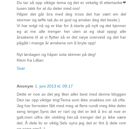
Du tar så opp viktige tema og det er virkelig til ettertanke❤
tusen takk for at du deler med oss!
Håper det går bra med deg tross det har vært ein del
stormer og tøffe tak,du er god og ønsker deg det beste:)
Vi har solgt nå og er klar for å starte på nytt og det kjenner
eg at me alle trenger her uten at eg skal oppgi alle
årsakene til at vi flytter så er det nøye overveid og det har
pågått i mange år ønskene om å bryte opp!
Nyt lørdagen og håper sola skinner på deg!
Klem fra Lillian
Svar
Anonym
1. juni 2013 kl. 09:17
Dette er noe av det jeg liker aller best med denne bloggen
Den tar opp viktige ting!Tema som ikke snakkes om så ofte.
Jeg har forresten fått med meg at flere rundt meg ikke deler
seng lenger.Syns det er rart og det er lett å tro at noe er
galt,men utfra din vinkling her,så trenger det jo ikke være
det. Å dele liv er viktig.Selv syns jeg det er fint å dele rom
og seng også ;)