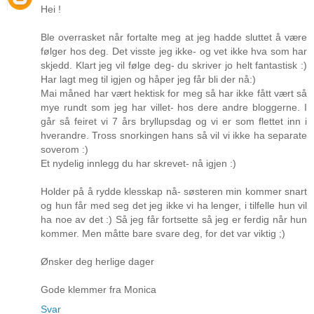
Hei !
Ble overrasket når fortalte meg at jeg hadde sluttet å være
følger hos deg. Det visste jeg ikke- og vet ikke hva som har
skjedd. Klart jeg vil følge deg- du skriver jo helt fantastisk :)
Har lagt meg til igjen og håper jeg får bli der nå:)
Mai måned har vært hektisk for meg så har ikke fått vært så
mye rundt som jeg har villet- hos dere andre bloggerne. I
går så feiret vi 7 års bryllupsdag og vi er som flettet inn i
hverandre. Tross snorkingen hans så vil vi ikke ha separate
soverom :)
Et nydelig innlegg du har skrevet- nå igjen :)
Holder på å rydde klesskap nå- søsteren min kommer snart
og hun får med seg det jeg ikke vi ha lenger, i tilfelle hun vil
ha noe av det :) Så jeg får fortsette så jeg er ferdig når hun
kommer. Men måtte bare svare deg, for det var viktig ;)
Ønsker deg herlige dager
Gode klemmer fra Monica
Svar