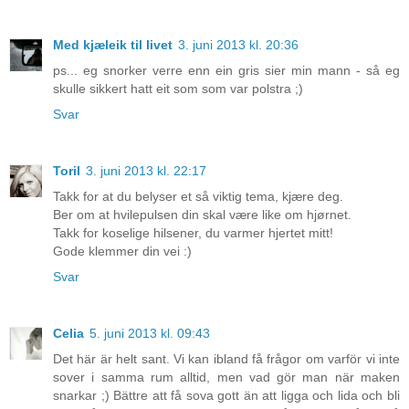
Med kjæleik til livet
3. juni 2013 kl. 20:36
ps... eg snorker verre enn ein gris sier min mann - så eg
skulle sikkert hatt eit som som var polstra ;)
Svar
Toril
3. juni 2013 kl. 22:17
Takk for at du belyser et så viktig tema, kjære deg.
Ber om at hvilepulsen din skal være like om hjørnet.
Takk for koselige hilsener, du varmer hjertet mitt!
Gode klemmer din vei :)
Svar
Celia
5. juni 2013 kl. 09:43
Det här är helt sant. Vi kan ibland få frågor om varför vi inte
sover i samma rum alltid, men vad gör man när maken
snarkar ;) Bättre att få sova gott än att ligga och lida och bli