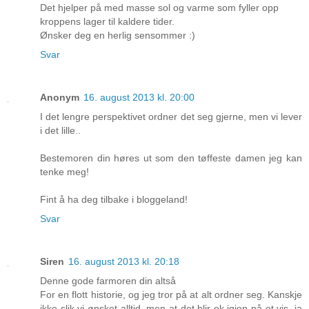
Det hjelper på med masse sol og varme som fyller opp
kroppens lager til kaldere tider.
Ønsker deg en herlig sensommer :)
Svar
Anonym
16. august 2013 kl. 20:00
I det lengre perspektivet ordner det seg gjerne, men vi lever
i det lille..
Bestemoren din høres ut som den tøffeste damen jeg kan
tenke meg!
Fint å ha deg tilbake i bloggeland!
Svar
Siren
16. august 2013 kl. 20:18
Denne gode farmoren din altså
For en flott historie, og jeg tror på at alt ordner seg. Kanskje
ikke slik vi ønsket alltid, men at det blir ok igjen på et vis, ja