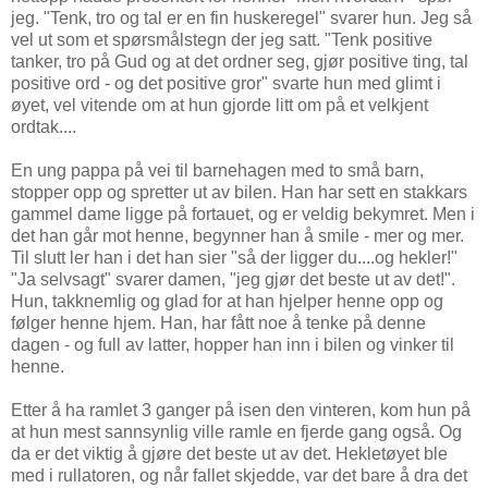
jeg. "Tenk, tro og tal er en fin huskeregel" svarer hun. Jeg så
vel ut som et spørsmålstegn der jeg satt. "Tenk positive
tanker, tro på Gud og at det ordner seg, gjør positive ting, tal
positive ord - og det positive gror" svarte hun med glimt i
øyet, vel vitende om at hun gjorde litt om på et velkjent
ordtak....
En ung pappa på vei til barnehagen med to små barn,
stopper opp og spretter ut av bilen. Han har sett en stakkars
gammel dame ligge på fortauet, og er veldig bekymret. Men i
det han går mot henne, begynner han å smile - mer og mer.
Til slutt ler han i det han sier "så der ligger du....og hekler!"
"Ja selvsagt" svarer damen, "jeg gjør det beste ut av det!".
Hun, takknemlig og glad for at han hjelper henne opp og
følger henne hjem. Han, har fått noe å tenke på denne
dagen - og full av latter, hopper han inn i bilen og vinker til
henne.
Etter å ha ramlet 3 ganger på isen den vinteren, kom hun på
at hun mest sannsynlig ville ramle en fjerde gang også. Og
da er det viktig å gjøre det beste ut av det. Hekletøyet ble
med i rullatoren, og når fallet skjedde, var det bare å dra det