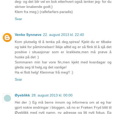
deg- og det blir vel en bok etterhvert også tenker jeg- for du
skriver knakende godt;)
Klem fra meg;) (ralfefarfars paradis)
Svar
Venke Synnøve
22. august 2013 kl. 22:40
Kom plutselig til å tenka på deg,spirea! Kjekt du er tilbake
og takk for påminnelsen! Ikkje alltid eg er så flink til å sjå det
positive i situasjonar som er krøkkete,men må prøve å
huske på det :)
Sommaren min har vore fin,men kjekt med kvardagar og
gleda seg til helg,og det vanlige!
Ha ei flott helg! Klemmar frå meg!! :)
Svar
Øyeblikk
28. august 2013 kl. 00:00
Hei der :) Eg må berre innom og informera om at eg har
gjort nokre endringar i bloggen, så no er Frøken Fryd blitt til
Øyeblikk med nytt namn, ny adresse og litt nytt fokus. Eg