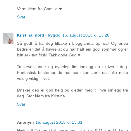
Varm klem fra Camilla ❤
Svar
Kristina, nord i bygdo
16. august 2013 kl. 13:26
Så godt å ha deg tilbake i blogglandia Spirea! Og enda
bedre er det å høyre at du har hatt ein god sommar og er
blitt erklært frisk! Takk gode Gud ♥
Tankevekkande og nydeleg fint innlegg du skriver i dag.
Fantastisk bestemor du har som kan lære oss alle noko
veldig viktig i livet.
Ønsker deg ei god helg og gleder meg til nye innlegg fra
deg. Stor klem fra Kristina
Svar
Anonym
16. august 2013 kl. 13:31
Nydelig!! Og jeg skal innrømme at jeg ler!! Makan til dame