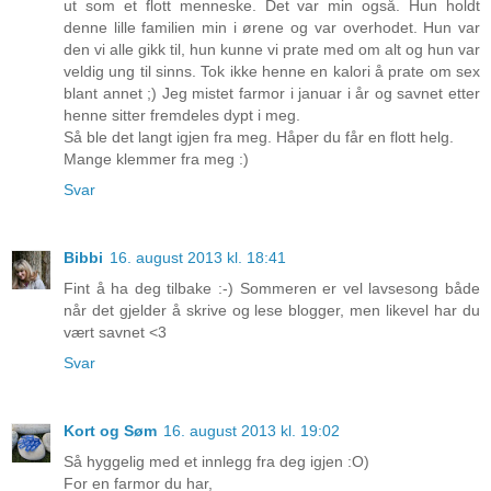
ut som et flott menneske. Det var min også. Hun holdt
denne lille familien min i ørene og var overhodet. Hun var
den vi alle gikk til, hun kunne vi prate med om alt og hun var
veldig ung til sinns. Tok ikke henne en kalori å prate om sex
blant annet ;) Jeg mistet farmor i januar i år og savnet etter
henne sitter fremdeles dypt i meg.
Så ble det langt igjen fra meg. Håper du får en flott helg.
Mange klemmer fra meg :)
Svar
Bibbi
16. august 2013 kl. 18:41
Fint å ha deg tilbake :-) Sommeren er vel lavsesong både
når det gjelder å skrive og lese blogger, men likevel har du
vært savnet <3
Svar
Kort og Søm
16. august 2013 kl. 19:02
Så hyggelig med et innlegg fra deg igjen :O)
For en farmor du har,