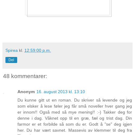
Spirea
kl.
12:59:00 p.m.
Del
48 kommentarer:
Anonym
16. august 2013 kl. 13:10
Du kunne gitt ut en roman. Du skriver så levende og jeg
som elsker å lese føler jeg får små noveller hver gang jeg
er innom!! Også med så mye mening!! :-) Takker deg for
denne i dag. Våknet opp til en græ, fæl og trist dag. Din
farmor er et forbilde så som du er. Godt å "se" deg igjen
her. Du har vært savnet. Massevis av klemmer til deg fra