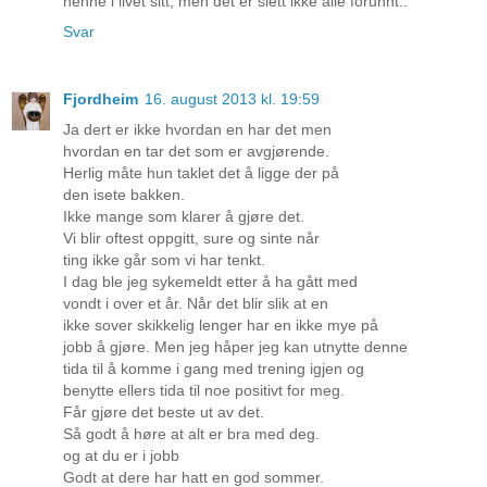
henne i livet sitt, men det er slett ikke alle forunnt..
Svar
Fjordheim
16. august 2013 kl. 19:59
Ja dert er ikke hvordan en har det men
hvordan en tar det som er avgjørende.
Herlig måte hun taklet det å ligge der på
den isete bakken.
Ikke mange som klarer å gjøre det.
Vi blir oftest oppgitt, sure og sinte når
ting ikke går som vi har tenkt.
I dag ble jeg sykemeldt etter å ha gått med
vondt i over et år. Når det blir slik at en
ikke sover skikkelig lenger har en ikke mye på
jobb å gjøre. Men jeg håper jeg kan utnytte denne
tida til å komme i gang med trening igjen og
benytte ellers tida til noe positivt for meg.
Får gjøre det beste ut av det.
Så godt å høre at alt er bra med deg.
og at du er i jobb
Godt at dere har hatt en god sommer.