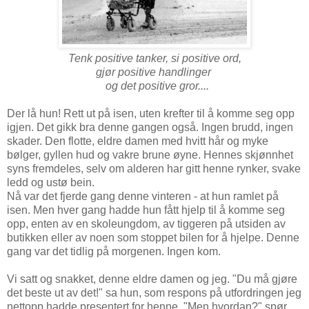
Tenk positive tanker, si positive ord,
gjør positive handlinger
og det positive gror....
Der lå hun! Rett ut på isen, uten krefter til å komme seg opp
igjen. Det gikk bra denne gangen også. Ingen brudd, ingen
skader. Den flotte, eldre damen med hvitt hår og myke
bølger, gyllen hud og vakre brune øyne. Hennes skjønnhet
syns fremdeles, selv om alderen har gitt henne rynker, svake
ledd og ustø bein.
Nå var det fjerde gang denne vinteren - at hun ramlet på
isen. Men hver gang hadde hun fått hjelp til å komme seg
opp, enten av en skoleungdom, av tiggeren på utsiden av
butikken eller av noen som stoppet bilen for å hjelpe. Denne
gang var det tidlig på morgenen. Ingen kom.
Vi satt og snakket, denne eldre damen og jeg. "Du må gjøre
det beste ut av det!" sa hun, som respons på utfordringen jeg
nettopp hadde presentert for henne. "Men hvordan?" spør