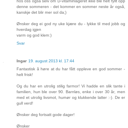
hos oss også selv om D-vitaminlageret ikke ble helt fyllt opp
denne sommeren - det kommer en sommer neste år også,
kanskje det blir mer sol da;)
Ønsker deg ei god ny uke kjære du - lykke til med jobb og
hverdag igjen
varm og god klem:)
Svar
Ingar
19. august 2013 kl. 17:44
Fantastisk å høre at du har fått oppleve en god sommer -
helt frisk!
Og du har en utrolig stilig farmor! Vi hadde en slik tante i
familien, hun ble over 90. Barnløs, enke i over 30 år, men
med et utrolig livsmot, humør og klukkende latter :-). De er
gull verd!
Ønsker deg fortsatt gode dager!
Ønsker