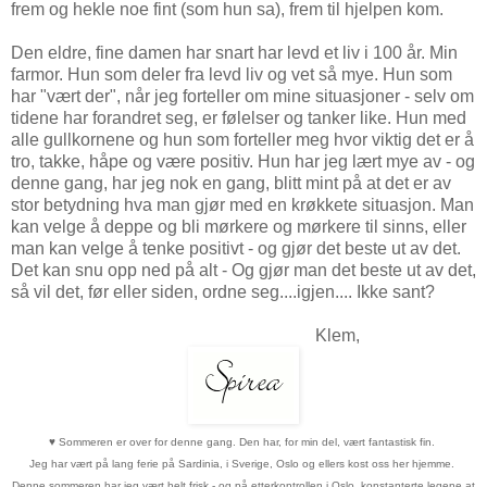
frem og hekle noe fint (som hun sa), frem til hjelpen kom.
Den eldre, fine damen har snart har levd et liv i 100 år. Min
farmor. Hun som deler fra levd liv og vet så mye. Hun som
har "vært der", når jeg forteller om mine situasjoner - selv om
tidene har forandret seg, er følelser og tanker like. Hun med
alle gullkornene og hun som forteller meg hvor viktig det er å
tro, takke, håpe og være positiv. Hun har jeg lært mye av - og
denne gang, har jeg nok en gang, blitt mint på at det er av
stor betydning hva man gjør med en krøkkete situasjon. Man
kan velge å deppe og bli mørkere og mørkere til sinns, eller
man kan velge å tenke positivt - og gjør det beste ut av det.
Det kan snu opp ned på alt - Og gjør man det beste ut av det,
så vil det, før eller siden, ordne seg....igjen.... Ikke sant?
Klem,
♥
Sommeren er over for denne gang. Den har, for min del, vært fantastisk fin.
Jeg har vært på lang ferie på Sardinia, i Sverige, Oslo og ellers kost oss her hjemme.
Denne sommeren har jeg vært helt frisk - og på etterkontrollen i Oslo, konstanterte legene at