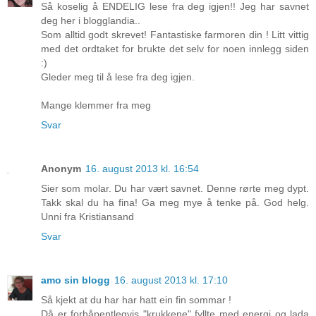
Så koselig å ENDELIG lese fra deg igjen!! Jeg har savnet
deg her i blogglandia..
Som alltid godt skrevet! Fantastiske farmoren din ! Litt vittig
med det ordtaket for brukte det selv for noen innlegg siden
:)
Gleder meg til å lese fra deg igjen.
Mange klemmer fra meg
Svar
Anonym
16. august 2013 kl. 16:54
Sier som molar. Du har vært savnet. Denne rørte meg dypt.
Takk skal du ha fina! Ga meg mye å tenke på. God helg.
Unni fra Kristiansand
Svar
amo sin blogg
16. august 2013 kl. 17:10
Så kjekt at du har har hatt ein fin sommar !
Då er forhåpentlegvis "krukkene" fyllte med energi og lada