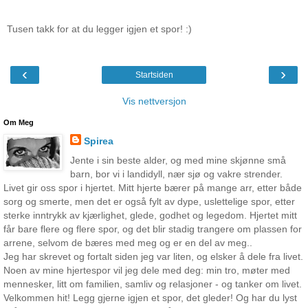
Tusen takk for at du legger igjen et spor! :)
‹
›
Startsiden
Vis nettversjon
Om Meg
Spirea
Jente i sin beste alder, og med mine skjønne små
barn, bor vi i landidyll, nær sjø og vakre strender.
Livet gir oss spor i hjertet. Mitt hjerte bærer på mange arr, etter både
sorg og smerte, men det er også fylt av dype, uslettelige spor, etter
sterke inntrykk av kjærlighet, glede, godhet og legedom. Hjertet mitt
får bare flere og flere spor, og det blir stadig trangere om plassen for
arrene, selvom de bæres med meg og er en del av meg..
Jeg har skrevet og fortalt siden jeg var liten, og elsker å dele fra livet.
Noen av mine hjertespor vil jeg dele med deg: min tro, møter med
mennesker, litt om familien, samliv og relasjoner - og tanker om livet.
Velkommen hit! Legg gjerne igjen et spor, det gleder! Og har du lyst