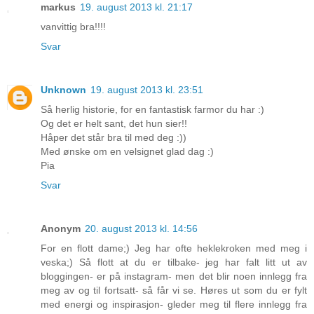
markus
19. august 2013 kl. 21:17
vanvittig bra!!!!
Svar
Unknown
19. august 2013 kl. 23:51
Så herlig historie, for en fantastisk farmor du har :)
Og det er helt sant, det hun sier!!
Håper det står bra til med deg :))
Med ønske om en velsignet glad dag :)
Pia
Svar
Anonym
20. august 2013 kl. 14:56
For en flott dame;) Jeg har ofte heklekroken med meg i
veska;) Så flott at du er tilbake- jeg har falt litt ut av
bloggingen- er på instagram- men det blir noen innlegg fra
meg av og til fortsatt- så får vi se. Høres ut som du er fylt
med energi og inspirasjon- gleder meg til flere innlegg fra