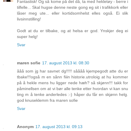
Fantastisk! Og så kome på det då, ta med hekletøy - berre i
tilfelle... Skal hugse denne neste gong eg sit i trafikkork eller
låser meg ute... eller kortidsomhelst elles også. Ei slik
livsinnstilling!
Godt at du er tilbake, og at helsa er god. Ynskjer deg ei
super helg!
Svar
maren sofie
17. august 2013 kl. 08:30
ååå som jg har savnet dg!!!!! såååå kjempegodt atte du er
tbake!!!også m en sånn fiiin historie.utroloig at hu kommer
på å hekle mens hu ligger nede hæh? så skjønn!!! takk for
påminellsen om at vi bør alle tenke etter hvordan vi kan snu
ting m å tenke anderledes :-) håper du får en skjønn helg.
god knuseklemm fra maren sofie
Svar
Anonym
17. august 2013 kl. 09:13