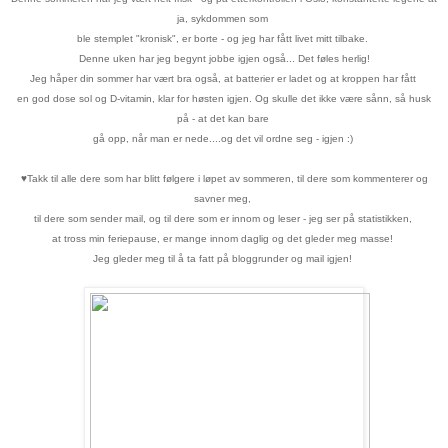
ja, sykdommen som
ble stemplet "kronisk", er borte - og jeg har fått livet mitt tilbake.
Denne uken har jeg begynt jobbe igjen også... Det føles herlig!
Jeg håper din sommer har vært bra også, at batterier er ladet og at kroppen har fått
en god dose sol og D-vitamin, klar for høsten igjen. Og skulle det ikke være sånn, så husk
på - at det kan bare
gå opp, når man er nede....og det vil ordne seg - igjen :)
♥
Takk til alle dere som har blitt følgere i løpet av sommeren, til dere som kommenterer og
savner meg,
til dere som sender mail, og til dere som er innom og leser - jeg ser på statistikken,
at tross min feriepause, er mange innom daglig og det gleder meg masse!
Jeg gleder meg til å ta fatt på bloggrunder og mail igjen!