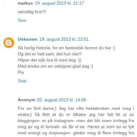
markus
19. august 2013 kl. 21:17
vanvittig bra!!!!
Svar
Unknown
19. august 2013 kl. 23:51
Så herlig historie, for en fantastisk farmor du har :)
Og det er helt sant, det hun sier!!
Håper det står bra til med deg :))
Med ønske om en velsignet glad dag :)
Pia
Svar
Anonym
20. august 2013 kl. 14:56
For en flott dame;) Jeg har ofte heklekroken med meg i
veska;) Så flott at du er tilbake- jeg har falt litt ut av
bloggingen- er på instagram- men det blir noen innlegg fra
meg av og til fortsatt- så får vi se. Høres ut som du er fylt
med energi og inspirasjon- gleder meg til flere innlegg fra