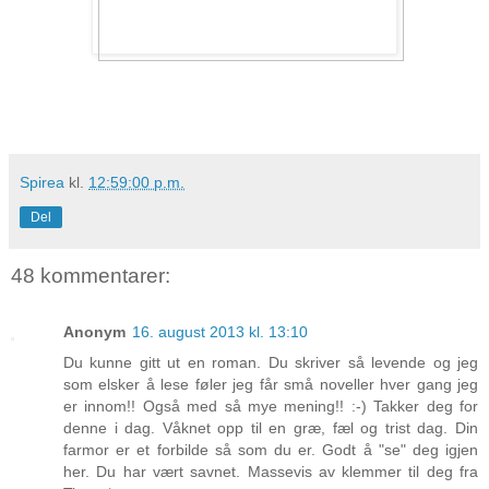
Spirea
kl.
12:59:00 p.m.
Del
48 kommentarer:
Anonym
16. august 2013 kl. 13:10
Du kunne gitt ut en roman. Du skriver så levende og jeg
som elsker å lese føler jeg får små noveller hver gang jeg
er innom!! Også med så mye mening!! :-) Takker deg for
denne i dag. Våknet opp til en græ, fæl og trist dag. Din
farmor er et forbilde så som du er. Godt å "se" deg igjen
her. Du har vært savnet. Massevis av klemmer til deg fra