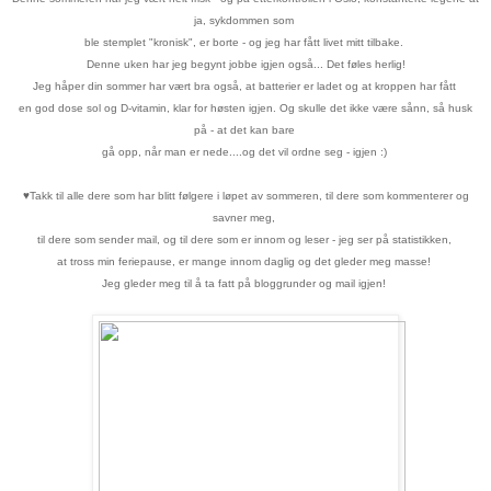
ja, sykdommen som
ble stemplet "kronisk", er borte - og jeg har fått livet mitt tilbake.
Denne uken har jeg begynt jobbe igjen også... Det føles herlig!
Jeg håper din sommer har vært bra også, at batterier er ladet og at kroppen har fått
en god dose sol og D-vitamin, klar for høsten igjen. Og skulle det ikke være sånn, så husk
på - at det kan bare
gå opp, når man er nede....og det vil ordne seg - igjen :)
♥
Takk til alle dere som har blitt følgere i løpet av sommeren, til dere som kommenterer og
savner meg,
til dere som sender mail, og til dere som er innom og leser - jeg ser på statistikken,
at tross min feriepause, er mange innom daglig og det gleder meg masse!
Jeg gleder meg til å ta fatt på bloggrunder og mail igjen!