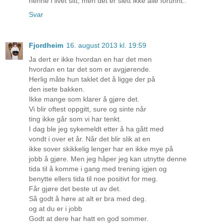
henne i livet sitt, men det er slett ikke alle forunnt..
Svar
Fjordheim
16. august 2013 kl. 19:59
Ja dert er ikke hvordan en har det men
hvordan en tar det som er avgjørende.
Herlig måte hun taklet det å ligge der på
den isete bakken.
Ikke mange som klarer å gjøre det.
Vi blir oftest oppgitt, sure og sinte når
ting ikke går som vi har tenkt.
I dag ble jeg sykemeldt etter å ha gått med
vondt i over et år. Når det blir slik at en
ikke sover skikkelig lenger har en ikke mye på
jobb å gjøre. Men jeg håper jeg kan utnytte denne
tida til å komme i gang med trening igjen og
benytte ellers tida til noe positivt for meg.
Får gjøre det beste ut av det.
Så godt å høre at alt er bra med deg.
og at du er i jobb
Godt at dere har hatt en god sommer.