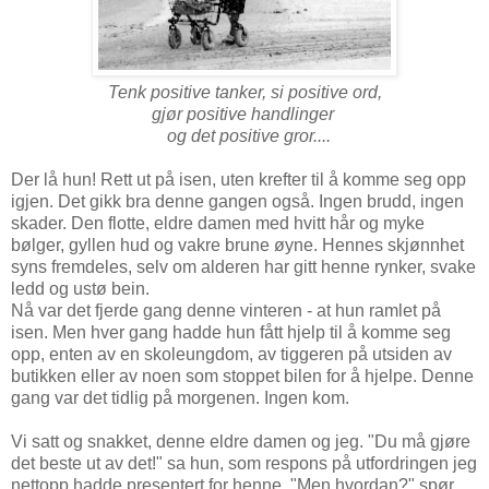
Tenk positive tanker, si positive ord,
gjør positive handlinger
og det positive gror....
Der lå hun! Rett ut på isen, uten krefter til å komme seg opp
igjen. Det gikk bra denne gangen også. Ingen brudd, ingen
skader. Den flotte, eldre damen med hvitt hår og myke
bølger, gyllen hud og vakre brune øyne. Hennes skjønnhet
syns fremdeles, selv om alderen har gitt henne rynker, svake
ledd og ustø bein.
Nå var det fjerde gang denne vinteren - at hun ramlet på
isen. Men hver gang hadde hun fått hjelp til å komme seg
opp, enten av en skoleungdom, av tiggeren på utsiden av
butikken eller av noen som stoppet bilen for å hjelpe. Denne
gang var det tidlig på morgenen. Ingen kom.
Vi satt og snakket, denne eldre damen og jeg. "Du må gjøre
det beste ut av det!" sa hun, som respons på utfordringen jeg
nettopp hadde presentert for henne. "Men hvordan?" spør