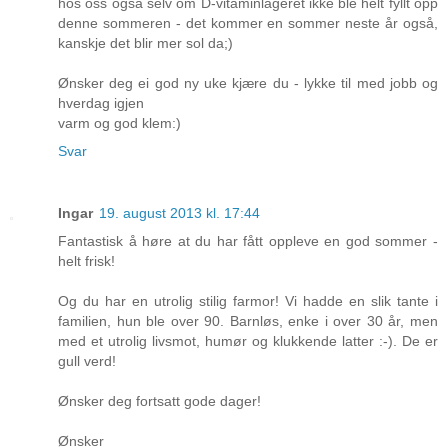
hos oss også selv om D-vitaminlageret ikke ble helt fyllt opp
denne sommeren - det kommer en sommer neste år også,
kanskje det blir mer sol da;)
Ønsker deg ei god ny uke kjære du - lykke til med jobb og
hverdag igjen
varm og god klem:)
Svar
Ingar
19. august 2013 kl. 17:44
Fantastisk å høre at du har fått oppleve en god sommer -
helt frisk!
Og du har en utrolig stilig farmor! Vi hadde en slik tante i
familien, hun ble over 90. Barnløs, enke i over 30 år, men
med et utrolig livsmot, humør og klukkende latter :-). De er
gull verd!
Ønsker deg fortsatt gode dager!
Ønsker