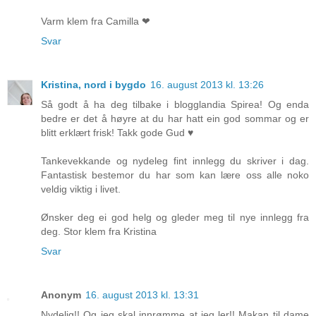
Varm klem fra Camilla ❤
Svar
Kristina, nord i bygdo
16. august 2013 kl. 13:26
Så godt å ha deg tilbake i blogglandia Spirea! Og enda
bedre er det å høyre at du har hatt ein god sommar og er
blitt erklært frisk! Takk gode Gud ♥
Tankevekkande og nydeleg fint innlegg du skriver i dag.
Fantastisk bestemor du har som kan lære oss alle noko
veldig viktig i livet.
Ønsker deg ei god helg og gleder meg til nye innlegg fra
deg. Stor klem fra Kristina
Svar
Anonym
16. august 2013 kl. 13:31
Nydelig!! Og jeg skal innrømme at jeg ler!! Makan til dame