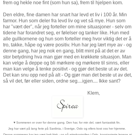
frem og hekle noe fint (som hun sa), frem til hjelpen kom.
Den eldre, fine damen har snart har levd et liv i 100 år. Min
farmor. Hun som deler fra levd liv og vet så mye. Hun som
har "vært der", når jeg forteller om mine situasjoner - selv om
tidene har forandret seg, er følelser og tanker like. Hun med
alle gullkornene og hun som forteller meg hvor viktig det er å
tro, takke, håpe og være positiv. Hun har jeg lært mye av - og
denne gang, har jeg nok en gang, blitt mint på at det er av
stor betydning hva man gjør med en krøkkete situasjon. Man
kan velge å deppe og bli mørkere og mørkere til sinns, eller
man kan velge å tenke positivt - og gjør det beste ut av det.
Det kan snu opp ned på alt - Og gjør man det beste ut av det,
så vil det, før eller siden, ordne seg....igjen.... Ikke sant?
Klem,
♥
Sommeren er over for denne gang. Den har, for min del, vært fantastisk fin.
Jeg har vært på lang ferie på Sardinia, i Sverige, Oslo og ellers kost oss her hjemme.
Denne sommeren har jeg vært helt frisk - og på etterkontrollen i Oslo, konstanterte legene at