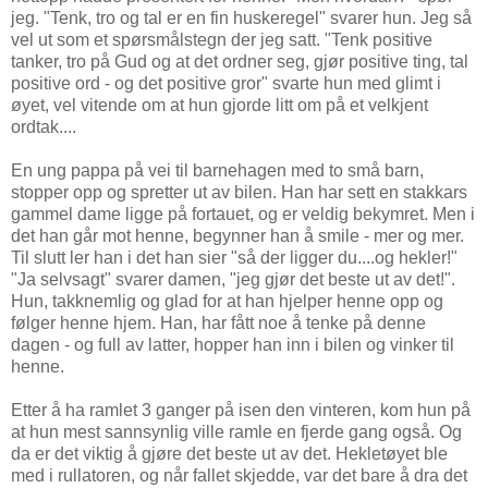
jeg. "Tenk, tro og tal er en fin huskeregel" svarer hun. Jeg så
vel ut som et spørsmålstegn der jeg satt. "Tenk positive
tanker, tro på Gud og at det ordner seg, gjør positive ting, tal
positive ord - og det positive gror" svarte hun med glimt i
øyet, vel vitende om at hun gjorde litt om på et velkjent
ordtak....
En ung pappa på vei til barnehagen med to små barn,
stopper opp og spretter ut av bilen. Han har sett en stakkars
gammel dame ligge på fortauet, og er veldig bekymret. Men i
det han går mot henne, begynner han å smile - mer og mer.
Til slutt ler han i det han sier "så der ligger du....og hekler!"
"Ja selvsagt" svarer damen, "jeg gjør det beste ut av det!".
Hun, takknemlig og glad for at han hjelper henne opp og
følger henne hjem. Han, har fått noe å tenke på denne
dagen - og full av latter, hopper han inn i bilen og vinker til
henne.
Etter å ha ramlet 3 ganger på isen den vinteren, kom hun på
at hun mest sannsynlig ville ramle en fjerde gang også. Og
da er det viktig å gjøre det beste ut av det. Hekletøyet ble
med i rullatoren, og når fallet skjedde, var det bare å dra det