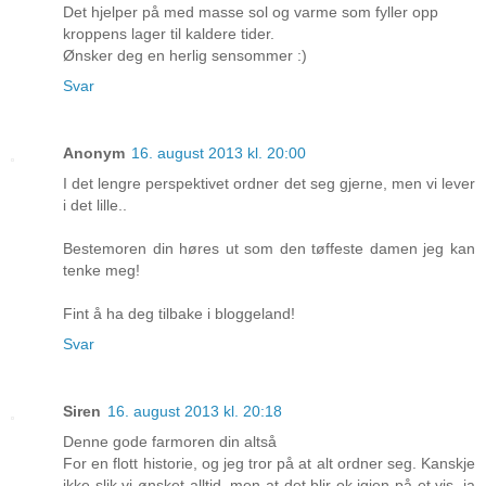
Det hjelper på med masse sol og varme som fyller opp
kroppens lager til kaldere tider.
Ønsker deg en herlig sensommer :)
Svar
Anonym
16. august 2013 kl. 20:00
I det lengre perspektivet ordner det seg gjerne, men vi lever
i det lille..
Bestemoren din høres ut som den tøffeste damen jeg kan
tenke meg!
Fint å ha deg tilbake i bloggeland!
Svar
Siren
16. august 2013 kl. 20:18
Denne gode farmoren din altså
For en flott historie, og jeg tror på at alt ordner seg. Kanskje
ikke slik vi ønsket alltid, men at det blir ok igjen på et vis, ja