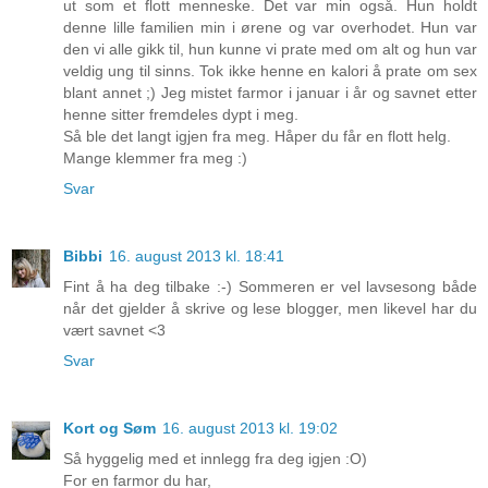
ut som et flott menneske. Det var min også. Hun holdt
denne lille familien min i ørene og var overhodet. Hun var
den vi alle gikk til, hun kunne vi prate med om alt og hun var
veldig ung til sinns. Tok ikke henne en kalori å prate om sex
blant annet ;) Jeg mistet farmor i januar i år og savnet etter
henne sitter fremdeles dypt i meg.
Så ble det langt igjen fra meg. Håper du får en flott helg.
Mange klemmer fra meg :)
Svar
Bibbi
16. august 2013 kl. 18:41
Fint å ha deg tilbake :-) Sommeren er vel lavsesong både
når det gjelder å skrive og lese blogger, men likevel har du
vært savnet <3
Svar
Kort og Søm
16. august 2013 kl. 19:02
Så hyggelig med et innlegg fra deg igjen :O)
For en farmor du har,