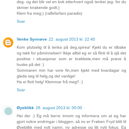
deg- og det blir vel en bok etterhvert også tenker jeg- for du
skriver knakende godt;)
Klem fra meg;) (ralfefarfars paradis)
Svar
Venke Synnøve
22. august 2013 kl. 22:40
Kom plutselig til å tenka på deg,spirea! Kjekt du er tilbake
og takk for påminnelsen! Ikkje alltid eg er så flink til å sjå det
positive i situasjonar som er krøkkete,men må prøve å
huske på det :)
Sommaren min har vore fin,men kjekt med kvardagar og
gleda seg til helg,og det vanlige!
Ha ei flott helg! Klemmar frå meg!! :)
Svar
Øyeblikk
28. august 2013 kl. 00:00
Hei der :) Eg må berre innom og informera om at eg har
gjort nokre endringar i bloggen, så no er Frøken Fryd blitt til
Øyeblikk med nytt namn, ny adresse og litt nytt fokus. Eg