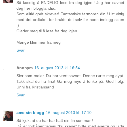
Så koselig å ENDELIG lese fra deg igjen!! Jeg har savnet
deg her i blogglandia..
Som alltid godt skrevet! Fantastiske farmoren din ! Litt vittig
med det ordtaket for brukte det selv for noen innlegg siden
:)
Gleder meg til å lese fra deg igjen.
Mange klemmer fra meg
Svar
Anonym
16. august 2013 kl. 16:54
Sier som molar. Du har vært savnet. Denne rørte meg dypt.
Takk skal du ha fina! Ga meg mye å tenke på. God helg.
Unni fra Kristiansand
Svar
amo sin blogg
16. august 2013 kl. 17:10
Så kjekt at du har har hatt ein fin sommar !
Då er forhåpentlegvis "krukkene" fyllte med energi og lada