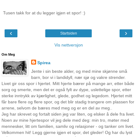
Tusen takk for at du legger igjen et spor! :)
‹
›
Startsiden
Vis nettversjon
Om Meg
Spirea
Jente i sin beste alder, og med mine skjønne små
barn, bor vi i landidyll, nær sjø og vakre strender.
Livet gir oss spor i hjertet. Mitt hjerte bærer på mange arr, etter både
sorg og smerte, men det er også fylt av dype, uslettelige spor, etter
sterke inntrykk av kjærlighet, glede, godhet og legedom. Hjertet mitt
får bare flere og flere spor, og det blir stadig trangere om plassen for
arrene, selvom de bæres med meg og er en del av meg..
Jeg har skrevet og fortalt siden jeg var liten, og elsker å dele fra livet.
Noen av mine hjertespor vil jeg dele med deg: min tro, møter med
mennesker, litt om familien, samliv og relasjoner - og tanker om livet.
Velkommen hit! Legg gjerne igjen et spor, det gleder! Og har du lyst