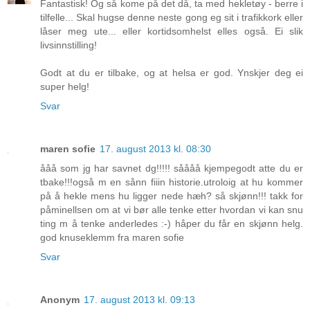
Fantastisk! Og så kome på det då, ta med hekletøy - berre i
tilfelle... Skal hugse denne neste gong eg sit i trafikkork eller
låser meg ute... eller kortidsomhelst elles også. Ei slik
livsinnstilling!
Godt at du er tilbake, og at helsa er god. Ynskjer deg ei
super helg!
Svar
maren sofie
17. august 2013 kl. 08:30
ååå som jg har savnet dg!!!!! såååå kjempegodt atte du er
tbake!!!også m en sånn fiiin historie.utroloig at hu kommer
på å hekle mens hu ligger nede hæh? så skjønn!!! takk for
påminellsen om at vi bør alle tenke etter hvordan vi kan snu
ting m å tenke anderledes :-) håper du får en skjønn helg.
god knuseklemm fra maren sofie
Svar
Anonym
17. august 2013 kl. 09:13