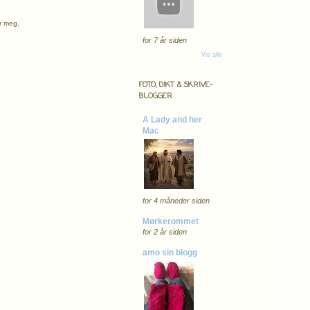
er meg,
for 7 år siden
Vis alle
FOTO, DIKT & SKRIVE-
BLOGGER
A Lady and her
Mac
for 4 måneder siden
Mørkerommet
for 2 år siden
amo sin blogg