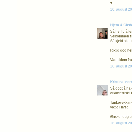
♥
16. august 20
Hjem & Gled
Så herlig å l
Velkommen ti
Så kjekt at d
Riktig god he
Varm klem fr
16. august 20
Kristina, nor
Så godt å ha 
erklært frisk
Tankevekkande
viktig i livet.
Ønsker deg ei
16. august 20