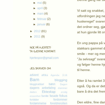
►
mai
(5)
►
april
(3)
Vi satt og snakket
►
mars
(4)
utfordringen jeg n
►
februar
(2)
huskeregel" svarer
►
januar
(6)
det ordner seg, gjø
►
2012
(81)
at hun gjorde litt o
►
2011
(9)
En ung pappa på ve
NOE PÅ HJERTET?
stakkars gammel da
TA GJERNE KONTAKT:
smile - mer og mer. 
hjertespor@gmail.com
"Ja selvsagt" svar
og følger henne hje
JEG SKRIVER OM
til henne.
advent
afrika
Agenda 3:16
Barn
blogging
Etter å ha ramlet 
bønn
bloggtrøbbel
Dagen
også. Og da er det 
dagens anbefaling
drømmer
bare å dra det frem
Ekteskap
døden
enslig
fokus
fasade
familie
ensomhet
fordommer
forbilder
Den eldre, fine dam
fordømmelse
foreldrerollen