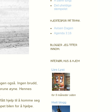
Å bære tungt
Det uheldige
stempelet
HJERTESPOR PÅ TRYKK
Avisen Dagen
Agenda 3:16
BLOGGER JEG TITTER
INNOM:
INTERIØR, HUS & HJEM
Livs Lyst
angen også. Ingen brudd,
e brune øyne. Hennes
.
for 9 måneder siden
ått hjelp til å komme seg
Hwit blogg
et bilen for å hjelpe.