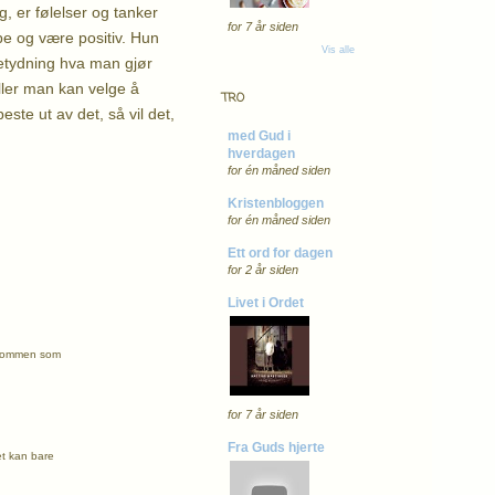
g, er følelser og tanker
for 7 år siden
åpe og være positiv. Hun
Vis alle
betydning hva man gjør
ller man kan velge å
TRO
ste ut av det, så vil det,
med Gud i
hverdagen
for én måned siden
Kristenbloggen
for én måned siden
Ett ord for dagen
for 2 år siden
Livet i Ordet
sykdommen som
for 7 år siden
Fra Guds hjerte
det kan bare