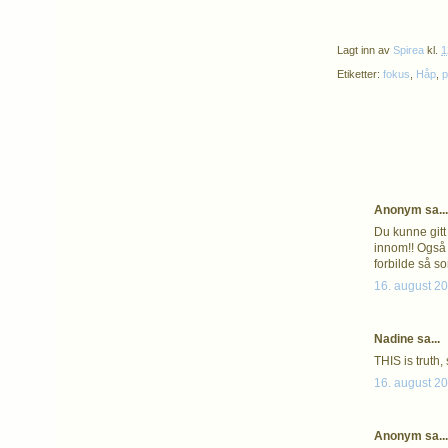
Lagt inn av
Spirea
kl.
1
Etiketter:
fokus
,
Håp
,
p
Anonym sa...
Du kunne gitt
innom!! Også 
forbilde så so
16. august 20
Nadine sa...
THIS is truth,
16. august 20
Anonym sa...