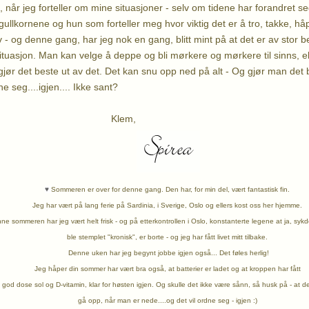
 når jeg forteller om mine situasjoner - selv om tidene har forandret se
gullkornene og hun som forteller meg hvor viktig det er å tro, takke, h
v - og denne gang, har jeg nok en gang, blitt mint på at det er av stor 
tuasjon. Man kan velge å deppe og bli mørkere og mørkere til sinns, e
 gjør det beste ut av det. Det kan snu opp ned på alt - Og gjør man det be
ne seg....igjen.... Ikke sant?
lem,
♥
Sommeren er over for denne gang. Den har, for min del, vært fantastisk fin.
Jeg har vært på lang ferie på Sardinia, i Sverige, Oslo og ellers kost oss her hjemme.
ne sommeren har jeg vært helt frisk - og på etterkontrollen i Oslo, konstanterte legene at ja, 
ble stemplet "kronisk", er borte - og jeg har fått livet mitt tilbake.
Denne uken har jeg begynt jobbe igjen også... Det føles herlig!
Jeg håper din sommer har vært bra også, at batterier er ladet og at kroppen har fått
 god dose sol og D-vitamin, klar for høsten igjen. Og skulle det ikke være sånn, så husk på - at 
gå opp, når man er nede....og det vil ordne seg - igjen :)