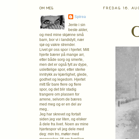
OM MEG
FREDAG 16. AU
Spirea
G
Jente i sin
beste alder,
og med mine skjønne små
barn, bor vi i landidyll, nær
sjø og vakre strender.
Livet gir oss spor i hjertet. Mitt
hjerte bærer på mange arr,
etter både sorg og smerte,
men det er også fylt av dype,
uslettelige spor, etter sterke
inntrykk av kjærlighet, glede,
godhet og legedom. Hjertet
mitt får bare flere og flere
spor, og det blir stadig
trangere om plassen for
arrene, selvom de bæres
med meg og er en del av
meg..
Jeg har skrevet og fortalt
siden jeg var liten, og elsker
å dele fra livet. Noen av mine
hjertespor vil jeg dele med
deg: min tro, møter med