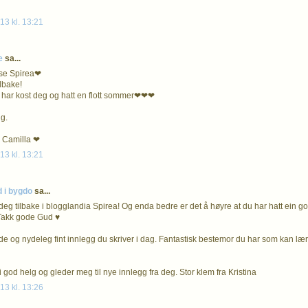
13 kl. 13:21
e
sa...
ese Spirea❤
lbake!
u har kost deg og hatt en flott sommer❤❤❤
lg.
a Camilla ❤
13 kl. 13:21
d i bygdo
sa...
deg tilbake i blogglandia Spirea! Og enda bedre er det å høyre at du har hatt ein go
! Takk gode Gud ♥
 og nydeleg fint innlegg du skriver i dag. Fantastisk bestemor du har som kan lær
 god helg og gleder meg til nye innlegg fra deg. Stor klem fra Kristina
13 kl. 13:26