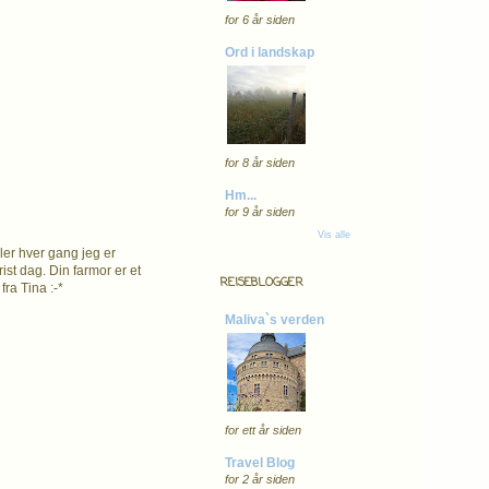
for 6 år siden
Ord i landskap
for 8 år siden
Hm...
for 9 år siden
Vis alle
ler hver gang jeg er
ist dag. Din farmor er et
REISEBLOGGER
ra Tina :-*
Maliva`s verden
for ett år siden
Travel Blog
for 2 år siden