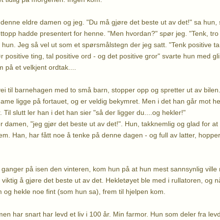
, denne eldre damen og jeg. "Du må gjøre det beste ut av det!" sa hun
ettopp hadde presentert for henne. "Men hvordan?" spør jeg. "Tenk, tro o
 hun. Jeg så vel ut som et spørsmålstegn der jeg satt. "Tenk positive ta
r positive ting, tal positive ord - og det positive gror" svarte hun med gl
m på et velkjent ordtak....
i til barnehagen med to små barn, stopper opp og spretter ut av bilen.
me ligge på fortauet, og er veldig bekymret. Men i det han går mot 
Til slutt ler han i det han sier "så der ligger du....og hekler!"
er damen, "jeg gjør det beste ut av det!". Hun, takknemlig og glad for a
m. Han, har fått noe å tenke på denne dagen - og full av latter, hopper 
3 ganger på isen den vinteren, kom hun på at hun mest sannsynlig ville
viktig å gjøre det beste ut av det. Hekletøyet ble med i rullatoren, og nå
 og hekle noe fint (som hun sa), frem til hjelpen kom.
en har snart har levd et liv i 100 år. Min farmor. Hun som deler fra lev