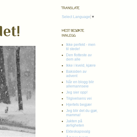
TRANSLATE
Select Language
▼
det!
MEST BESØKTE
INNLEGG
Ikke perfekt - men
til stede!
Den flotteste av
dem alle
Ikke i kveld, kjære
Baksiden av
advent
Når en blogg blir
allemannseie
Jeg sier opp!
Tilgivelsens vei
Hjertets begjær
Jeg blir det du gjør,
mamma!
Jakten på
ærligheten
Ekteskapsvalg