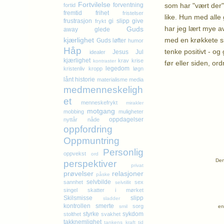
Fortvilelse
som har "vært der",
forventning
fortid
fremtid
frihet
fristelser
like. Hun med alle 
frustrasjon
gi slipp
give
frykt
har jeg lært mye a
Guds
away
glede
med en krøkkete si
kjærlighet
Guds løfter
humor
Håp
tenke positivt - og
Jesus
Jul
idealer
kjærlighet
krav
krise
kontraster
før eller siden, ord
legedom
kristenliv
kropp
løgn
lånt historie
materialisme
media
K
medmenneskeligh
et
menneskefrykt
mirakler
motgang
mobbing
muligheter
oppdagelser
nyttår
nåde
oppfordring
Oppmuntring
Personlig
oppvekst
ord
Den
perspektiver
privat
prøvelser
relasjoner
påske
selvbilde
sannhet
sex
selvtillit
singel
skatter i mørket
Skilsmisse
slipp
sladder
kontrollen
smerte
sorg
en
smil
styrke
sykdom
stolthet
svakhet
takknemlighet
tankens kraft
tid