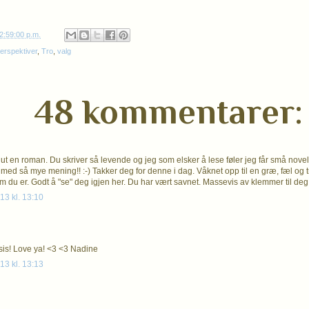
2:59:00 p.m.
erspektiver
,
Tro
,
valg
48 kommentarer:
 ut en roman. Du skriver så levende og jeg som elsker å lese føler jeg får små novel
med så mye mening!! :-) Takker deg for denne i dag. Våknet opp til en græ, fæl og tr
m du er. Godt å "se" deg igjen her. Du har vært savnet. Massevis av klemmer til deg f
13 kl. 13:10
 sis! Love ya! <3 <3 Nadine
13 kl. 13:13