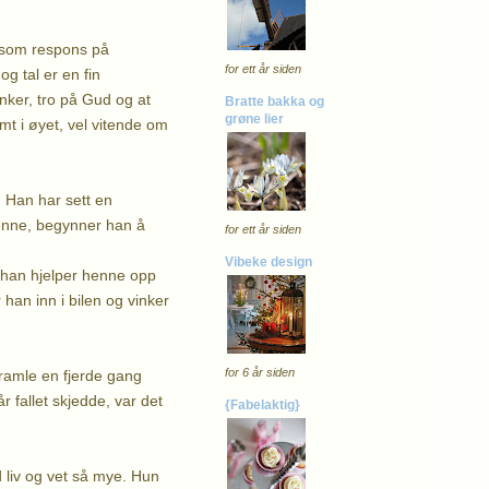
, som respons på
for ett år siden
g tal er en fin
nker, tro på Gud og at
Bratte bakka og
grøne lier
imt i øyet, vel vitende om
 Han har sett en
henne, begynner han å
for ett år siden
Vibeke design
t han hjelper henne opp
han inn i bilen og vinker
for 6 år siden
 ramle en fjerde gang
r fallet skjedde, var det
{Fabelaktig}
d liv og vet så mye. Hun