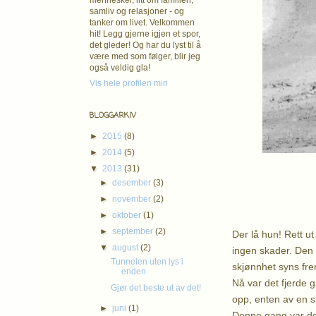
mennesker, litt om familien,
samliv og relasjoner - og
tanker om livet. Velkommen
hit! Legg gjerne igjen et spor,
det gleder! Og har du lyst til å
være med som følger, blir jeg
også veldig gla!
Vis hele profilen min
BLOGGARKIV
►
2015
(8)
►
2014
(5)
▼
2013
(31)
►
desember
(3)
►
november
(2)
►
oktober
(1)
►
september
(2)
Der lå hun! Rett u
▼
august
(2)
ingen skader. Den 
Tunnelen uten lys i
skjønnhet syns fre
enden
Nå var det fjerde 
Gjør det beste ut av det!
opp, enten av en s
►
juni
(1)
Denne gang var de