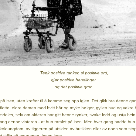
Tenk positive tanker, si positive ord,
gjør positive handlinger
og det positive gror....
t på isen, uten krefter til å komme seg opp igjen. Det gikk bra denne g
flotte, eldre damen med hvitt hår og myke bølger, gyllen hud og vakr
mdeles, selv om alderen har gitt henne rynker, svake ledd og ustø bein
gang denne vinteren - at hun ramlet på isen. Men hver gang hadde hun f
koleungdom, av tiggeren på utsiden av butikken eller av noen som stopp
t tidlig på morgenen. Ingen kom.