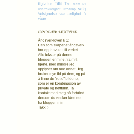
Tillit
Tro
tilgivelse
trøst
tvil
valg
utilstrekkelighet
utroskap
Velsignelse
ærlighet
å
vold
våge
COPYRIGHT© HJERTESPOR
Åndsverkloven § 1:
Den som skaper et åndsverk
har opphavsrett
til verket.
Alle tekster på denne
bloggen er mine, fra mitt
hjerte, med mindre jeg
opplyser om noe annet. Jeg
bruker mye tid på dem, og på
å finne de "rette" bildene,
som er en kombinasjon av
private og nettfunn. Ta
kontakt med meg på forhånd
dersom du ønsker låne noe
fra bloggen min.
Takk :)