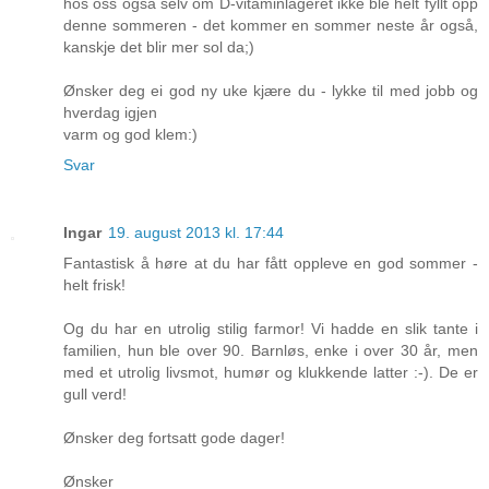
hos oss også selv om D-vitaminlageret ikke ble helt fyllt opp
denne sommeren - det kommer en sommer neste år også,
kanskje det blir mer sol da;)
Ønsker deg ei god ny uke kjære du - lykke til med jobb og
hverdag igjen
varm og god klem:)
Svar
Ingar
19. august 2013 kl. 17:44
Fantastisk å høre at du har fått oppleve en god sommer -
helt frisk!
Og du har en utrolig stilig farmor! Vi hadde en slik tante i
familien, hun ble over 90. Barnløs, enke i over 30 år, men
med et utrolig livsmot, humør og klukkende latter :-). De er
gull verd!
Ønsker deg fortsatt gode dager!
Ønsker