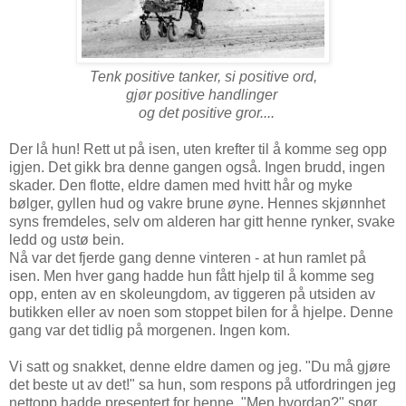
Tenk positive tanker, si positive ord,
gjør positive handlinger
og det positive gror....
Der lå hun! Rett ut på isen, uten krefter til å komme seg opp
igjen. Det gikk bra denne gangen også. Ingen brudd, ingen
skader. Den flotte, eldre damen med hvitt hår og myke
bølger, gyllen hud og vakre brune øyne. Hennes skjønnhet
syns fremdeles, selv om alderen har gitt henne rynker, svake
ledd og ustø bein.
Nå var det fjerde gang denne vinteren - at hun ramlet på
isen. Men hver gang hadde hun fått hjelp til å komme seg
opp, enten av en skoleungdom, av tiggeren på utsiden av
butikken eller av noen som stoppet bilen for å hjelpe. Denne
gang var det tidlig på morgenen. Ingen kom.
Vi satt og snakket, denne eldre damen og jeg. "Du må gjøre
det beste ut av det!" sa hun, som respons på utfordringen jeg
nettopp hadde presentert for henne. "Men hvordan?" spør