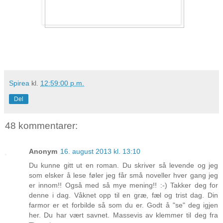
Spirea
kl.
12:59:00 p.m.
Del
48 kommentarer:
Anonym
16. august 2013 kl. 13:10
Du kunne gitt ut en roman. Du skriver så levende og jeg
som elsker å lese føler jeg får små noveller hver gang jeg
er innom!! Også med så mye mening!! :-) Takker deg for
denne i dag. Våknet opp til en græ, fæl og trist dag. Din
farmor er et forbilde så som du er. Godt å "se" deg igjen
her. Du har vært savnet. Massevis av klemmer til deg fra