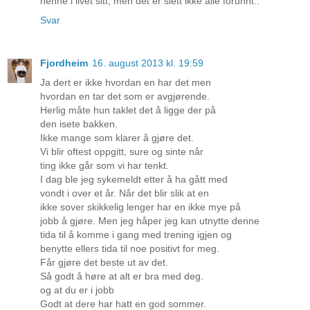
henne i livet sitt, men det er slett ikke alle forunnt..
Svar
Fjordheim
16. august 2013 kl. 19:59
Ja dert er ikke hvordan en har det men
hvordan en tar det som er avgjørende.
Herlig måte hun taklet det å ligge der på
den isete bakken.
Ikke mange som klarer å gjøre det.
Vi blir oftest oppgitt, sure og sinte når
ting ikke går som vi har tenkt.
I dag ble jeg sykemeldt etter å ha gått med
vondt i over et år. Når det blir slik at en
ikke sover skikkelig lenger har en ikke mye på
jobb å gjøre. Men jeg håper jeg kan utnytte denne
tida til å komme i gang med trening igjen og
benytte ellers tida til noe positivt for meg.
Får gjøre det beste ut av det.
Så godt å høre at alt er bra med deg.
og at du er i jobb
Godt at dere har hatt en god sommer.