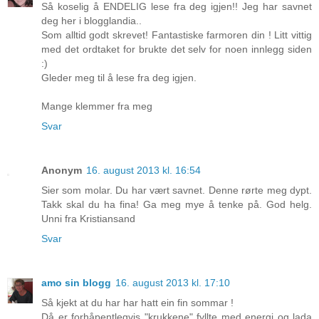
Så koselig å ENDELIG lese fra deg igjen!! Jeg har savnet
deg her i blogglandia..
Som alltid godt skrevet! Fantastiske farmoren din ! Litt vittig
med det ordtaket for brukte det selv for noen innlegg siden
:)
Gleder meg til å lese fra deg igjen.
Mange klemmer fra meg
Svar
Anonym
16. august 2013 kl. 16:54
Sier som molar. Du har vært savnet. Denne rørte meg dypt.
Takk skal du ha fina! Ga meg mye å tenke på. God helg.
Unni fra Kristiansand
Svar
amo sin blogg
16. august 2013 kl. 17:10
Så kjekt at du har har hatt ein fin sommar !
Då er forhåpentlegvis "krukkene" fyllte med energi og lada