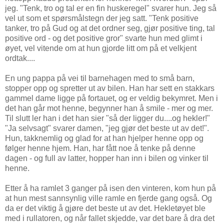
jeg. "Tenk, tro og tal er en fin huskeregel" svarer hun. Jeg så
vel ut som et spørsmålstegn der jeg satt. "Tenk positive
tanker, tro på Gud og at det ordner seg, gjør positive ting, tal
positive ord - og det positive gror" svarte hun med glimt i
øyet, vel vitende om at hun gjorde litt om på et velkjent
ordtak....
En ung pappa på vei til barnehagen med to små barn,
stopper opp og spretter ut av bilen. Han har sett en stakkars
gammel dame ligge på fortauet, og er veldig bekymret. Men i
det han går mot henne, begynner han å smile - mer og mer.
Til slutt ler han i det han sier "så der ligger du....og hekler!"
"Ja selvsagt" svarer damen, "jeg gjør det beste ut av det!".
Hun, takknemlig og glad for at han hjelper henne opp og
følger henne hjem. Han, har fått noe å tenke på denne
dagen - og full av latter, hopper han inn i bilen og vinker til
henne.
Etter å ha ramlet 3 ganger på isen den vinteren, kom hun på
at hun mest sannsynlig ville ramle en fjerde gang også. Og
da er det viktig å gjøre det beste ut av det. Hekletøyet ble
med i rullatoren, og når fallet skjedde, var det bare å dra det