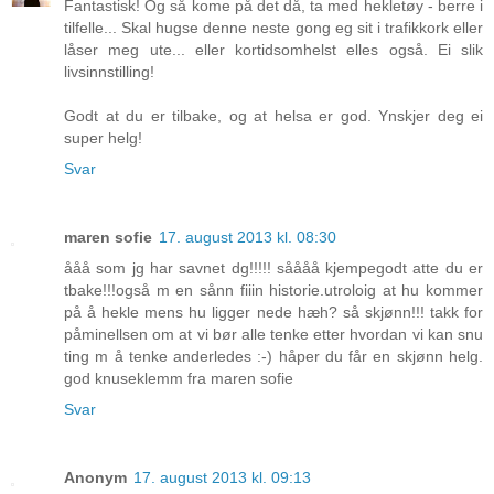
Fantastisk! Og så kome på det då, ta med hekletøy - berre i
tilfelle... Skal hugse denne neste gong eg sit i trafikkork eller
låser meg ute... eller kortidsomhelst elles også. Ei slik
livsinnstilling!
Godt at du er tilbake, og at helsa er god. Ynskjer deg ei
super helg!
Svar
maren sofie
17. august 2013 kl. 08:30
ååå som jg har savnet dg!!!!! såååå kjempegodt atte du er
tbake!!!også m en sånn fiiin historie.utroloig at hu kommer
på å hekle mens hu ligger nede hæh? så skjønn!!! takk for
påminellsen om at vi bør alle tenke etter hvordan vi kan snu
ting m å tenke anderledes :-) håper du får en skjønn helg.
god knuseklemm fra maren sofie
Svar
Anonym
17. august 2013 kl. 09:13