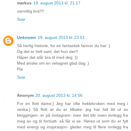
markus
19. august 2013 kl. 21:17
vanvittig bra!!!!
Svar
Unknown
19. august 2013 kl. 23:51
Så herlig historie, for en fantastisk farmor du har :)
Og det er helt sant, det hun sier!!
Håper det står bra til med deg :))
Med ønske om en velsignet glad dag :)
Pia
Svar
Anonym
20. august 2013 kl. 14:56
For en flott dame;) Jeg har ofte heklekroken med meg i
veska;) Så flott at du er tilbake- jeg har falt litt ut av
bloggingen- er på instagram- men det blir noen innlegg fra
meg av og til fortsatt- så får vi se. Høres ut som du er fylt
med energi og inspirasjon- gleder meg til flere innlegg fra