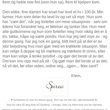
frem og hekle noe fint (som hun sa), frem til hjelpen kom.
Den eldre, fine damen har snart har levd et liv i 100 år. Min
farmor. Hun som deler fra levd liv og vet så mye. Hun som
har "vært der", når jeg forteller om mine situasjoner - selv om
tidene har forandret seg, er følelser og tanker like. Hun med
alle gullkornene og hun som forteller meg hvor viktig det er å
tro, takke, håpe og være positiv. Hun har jeg lært mye av - og
denne gang, har jeg nok en gang, blitt mint på at det er av
stor betydning hva man gjør med en krøkkete situasjon. Man
kan velge å deppe og bli mørkere og mørkere til sinns, eller
man kan velge å tenke positivt - og gjør det beste ut av det.
Det kan snu opp ned på alt - Og gjør man det beste ut av det,
så vil det, før eller siden, ordne seg....igjen.... Ikke sant?
Klem,
♥
Sommeren er over for denne gang. Den har, for min del, vært fantastisk fin.
Jeg har vært på lang ferie på Sardinia, i Sverige, Oslo og ellers kost oss her hjemme.
Denne sommeren har jeg vært helt frisk - og på etterkontrollen i Oslo, konstanterte legene at