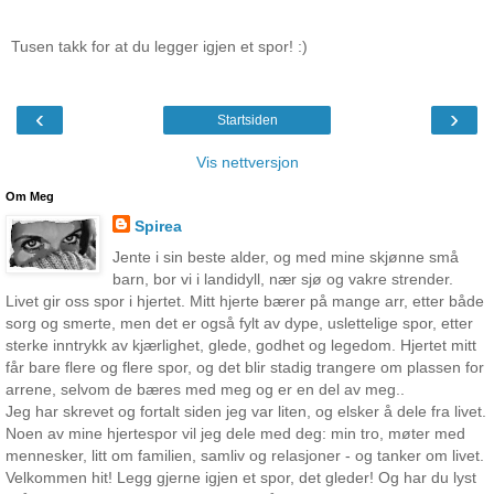
Tusen takk for at du legger igjen et spor! :)
‹
›
Startsiden
Vis nettversjon
Om Meg
Spirea
Jente i sin beste alder, og med mine skjønne små
barn, bor vi i landidyll, nær sjø og vakre strender.
Livet gir oss spor i hjertet. Mitt hjerte bærer på mange arr, etter både
sorg og smerte, men det er også fylt av dype, uslettelige spor, etter
sterke inntrykk av kjærlighet, glede, godhet og legedom. Hjertet mitt
får bare flere og flere spor, og det blir stadig trangere om plassen for
arrene, selvom de bæres med meg og er en del av meg..
Jeg har skrevet og fortalt siden jeg var liten, og elsker å dele fra livet.
Noen av mine hjertespor vil jeg dele med deg: min tro, møter med
mennesker, litt om familien, samliv og relasjoner - og tanker om livet.
Velkommen hit! Legg gjerne igjen et spor, det gleder! Og har du lyst