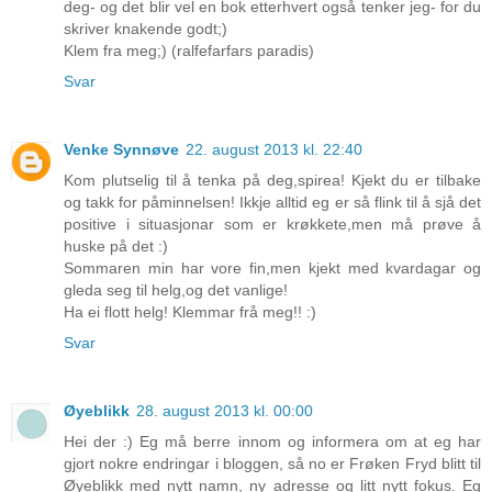
deg- og det blir vel en bok etterhvert også tenker jeg- for du
skriver knakende godt;)
Klem fra meg;) (ralfefarfars paradis)
Svar
Venke Synnøve
22. august 2013 kl. 22:40
Kom plutselig til å tenka på deg,spirea! Kjekt du er tilbake
og takk for påminnelsen! Ikkje alltid eg er så flink til å sjå det
positive i situasjonar som er krøkkete,men må prøve å
huske på det :)
Sommaren min har vore fin,men kjekt med kvardagar og
gleda seg til helg,og det vanlige!
Ha ei flott helg! Klemmar frå meg!! :)
Svar
Øyeblikk
28. august 2013 kl. 00:00
Hei der :) Eg må berre innom og informera om at eg har
gjort nokre endringar i bloggen, så no er Frøken Fryd blitt til
Øyeblikk med nytt namn, ny adresse og litt nytt fokus. Eg