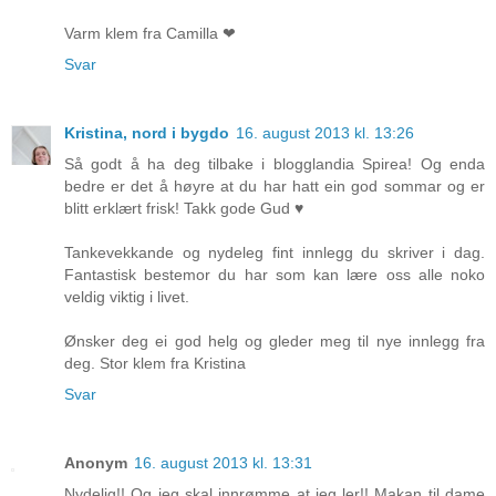
Varm klem fra Camilla ❤
Svar
Kristina, nord i bygdo
16. august 2013 kl. 13:26
Så godt å ha deg tilbake i blogglandia Spirea! Og enda
bedre er det å høyre at du har hatt ein god sommar og er
blitt erklært frisk! Takk gode Gud ♥
Tankevekkande og nydeleg fint innlegg du skriver i dag.
Fantastisk bestemor du har som kan lære oss alle noko
veldig viktig i livet.
Ønsker deg ei god helg og gleder meg til nye innlegg fra
deg. Stor klem fra Kristina
Svar
Anonym
16. august 2013 kl. 13:31
Nydelig!! Og jeg skal innrømme at jeg ler!! Makan til dame