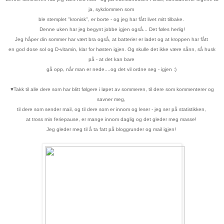
ja, sykdommen som
ble stemplet "kronisk", er borte - og jeg har fått livet mitt tilbake.
Denne uken har jeg begynt jobbe igjen også... Det føles herlig!
Jeg håper din sommer har vært bra også, at batterier er ladet og at kroppen har fått
en god dose sol og D-vitamin, klar for høsten igjen. Og skulle det ikke være sånn, så husk
på - at det kan bare
gå opp, når man er nede....og det vil ordne seg - igjen :)
♥
Takk til alle dere som har blitt følgere i løpet av sommeren, til dere som kommenterer og
savner meg,
til dere som sender mail, og til dere som er innom og leser - jeg ser på statistikken,
at tross min feriepause, er mange innom daglig og det gleder meg masse!
Jeg gleder meg til å ta fatt på bloggrunder og mail igjen!