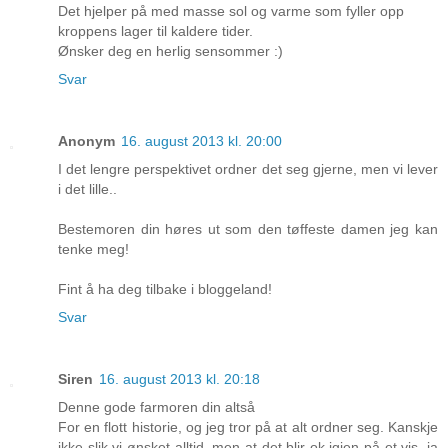
Det hjelper på med masse sol og varme som fyller opp
kroppens lager til kaldere tider.
Ønsker deg en herlig sensommer :)
Svar
Anonym
16. august 2013 kl. 20:00
I det lengre perspektivet ordner det seg gjerne, men vi lever
i det lille..
Bestemoren din høres ut som den tøffeste damen jeg kan
tenke meg!
Fint å ha deg tilbake i bloggeland!
Svar
Siren
16. august 2013 kl. 20:18
Denne gode farmoren din altså
For en flott historie, og jeg tror på at alt ordner seg. Kanskje
ikke slik vi ønsket alltid, men at det blir ok igjen på et vis, ja