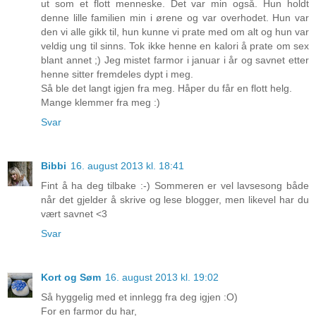
ut som et flott menneske. Det var min også. Hun holdt
denne lille familien min i ørene og var overhodet. Hun var
den vi alle gikk til, hun kunne vi prate med om alt og hun var
veldig ung til sinns. Tok ikke henne en kalori å prate om sex
blant annet ;) Jeg mistet farmor i januar i år og savnet etter
henne sitter fremdeles dypt i meg.
Så ble det langt igjen fra meg. Håper du får en flott helg.
Mange klemmer fra meg :)
Svar
Bibbi
16. august 2013 kl. 18:41
Fint å ha deg tilbake :-) Sommeren er vel lavsesong både
når det gjelder å skrive og lese blogger, men likevel har du
vært savnet <3
Svar
Kort og Søm
16. august 2013 kl. 19:02
Så hyggelig med et innlegg fra deg igjen :O)
For en farmor du har,