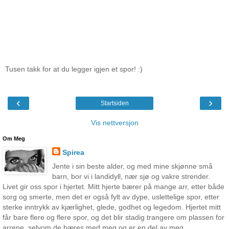
Tusen takk for at du legger igjen et spor! :)
‹
›
Startsiden
Vis nettversjon
Om Meg
Spirea
Jente i sin beste alder, og med mine skjønne små
barn, bor vi i landidyll, nær sjø og vakre strender.
Livet gir oss spor i hjertet. Mitt hjerte bærer på mange arr, etter både
sorg og smerte, men det er også fylt av dype, uslettelige spor, etter
sterke inntrykk av kjærlighet, glede, godhet og legedom. Hjertet mitt
får bare flere og flere spor, og det blir stadig trangere om plassen for
arrene, selvom de bæres med meg og er en del av meg..