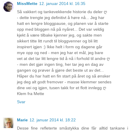
MissMette
12. januar 2014 kl. 16:35
Så vakkert og tankevekkende historie du deler ღ
- dette trengte jeg definitivt å høre nå... Jeg har
hatt en lengre bloggpause, og planen var å starte
opp med bloggen nå på nyåret... Det var veldig
kjekt å være tilbake kjenner jeg, og sakte men
sikkert titte litt rundt til bloggvenner og bli litt
inspirert igjen :) Ikke helt i form og dagene går
mye opp og ned - men jeg har et mål, jeg bare
vet at det tar litt lengre tid å nå i forhold til andre ღ
- men det gjør ingen ting, her tar jeg en dag av
gangen og prøver å gjøre det beste ut av det...
Håper du har hatt en fin start på året og så ønsker
jeg deg alt godt fremover - masse klemmer sendes
dine vei og igjen, tusen takk for et flott innlegg ღ
Klem fra Mette
Svar
Marie
12. januar 2014 kl. 18:22
Desse fine refleterte småstykka dine får alltid tankane i