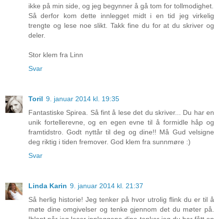
ikke på min side, og jeg begynner å gå tom for tollmodighet.
Så derfor kom dette innlegget midt i en tid jeg virkelig
trengte og lese noe slikt. Takk fine du for at du skriver og
deler.
Stor klem fra Linn
Svar
Toril
9. januar 2014 kl. 19:35
Fantastiske Spirea. Så fint å lese det du skriver... Du har en
unik fortellerevne, og en egen evne til å formidle håp og
framtidstro. Godt nyttår til deg og dine!! Må Gud velsigne
deg riktig i tiden fremover. God klem fra sunnmøre :)
Svar
Linda Karin
9. januar 2014 kl. 21:37
Så herlig historie! Jeg tenker på hvor utrolig flink du er til å
møte dine omgivelser og tenke gjennom det du møter på.
Iblant når jeg leser innleggene dine tenker jeg du har fått en