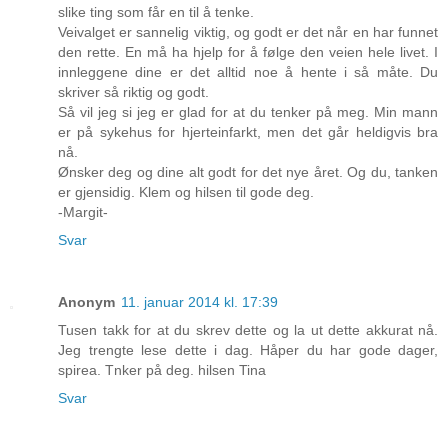
slike ting som får en til å tenke.
Veivalget er sannelig viktig, og godt er det når en har funnet
den rette. En må ha hjelp for å følge den veien hele livet. I
innleggene dine er det alltid noe å hente i så måte. Du
skriver så riktig og godt.
Så vil jeg si jeg er glad for at du tenker på meg. Min mann
er på sykehus for hjerteinfarkt, men det går heldigvis bra
nå.
Ønsker deg og dine alt godt for det nye året. Og du, tanken
er gjensidig. Klem og hilsen til gode deg.
-Margit-
Svar
Anonym
11. januar 2014 kl. 17:39
Tusen takk for at du skrev dette og la ut dette akkurat nå.
Jeg trengte lese dette i dag. Håper du har gode dager,
spirea. Tnker på deg. hilsen Tina
Svar