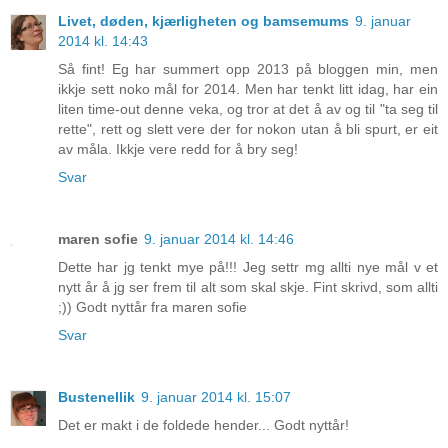
Livet, døden, kjærligheten og bamsemums
9. januar
2014 kl. 14:43
Så fint! Eg har summert opp 2013 på bloggen min, men
ikkje sett noko mål for 2014. Men har tenkt litt idag, har ein
liten time-out denne veka, og tror at det å av og til "ta seg til
rette", rett og slett vere der for nokon utan å bli spurt, er eit
av måla. Ikkje vere redd for å bry seg!
Svar
maren sofie
9. januar 2014 kl. 14:46
Dette har jg tenkt mye på!!! Jeg settr mg allti nye mål v et
nytt år å jg ser frem til alt som skal skje. Fint skrivd, som allti
;)) Godt nyttår fra maren sofie
Svar
Bustenellik
9. januar 2014 kl. 15:07
Det er makt i de foldede hender... Godt nyttår!