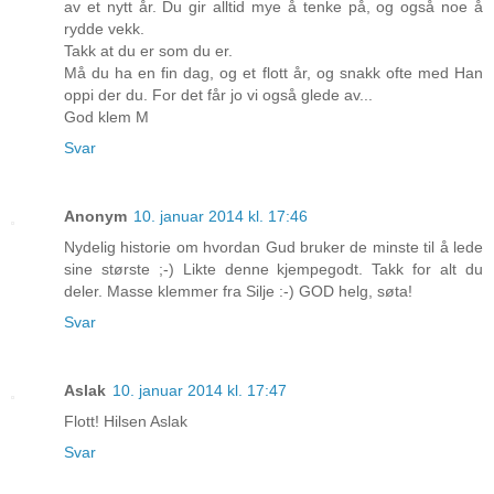
av et nytt år. Du gir alltid mye å tenke på, og også noe å
rydde vekk.
Takk at du er som du er.
Må du ha en fin dag, og et flott år, og snakk ofte med Han
oppi der du. For det får jo vi også glede av...
God klem M
Svar
Anonym
10. januar 2014 kl. 17:46
Nydelig historie om hvordan Gud bruker de minste til å lede
sine største ;-) Likte denne kjempegodt. Takk for alt du
deler. Masse klemmer fra Silje :-) GOD helg, søta!
Svar
Aslak
10. januar 2014 kl. 17:47
Flott! Hilsen Aslak
Svar