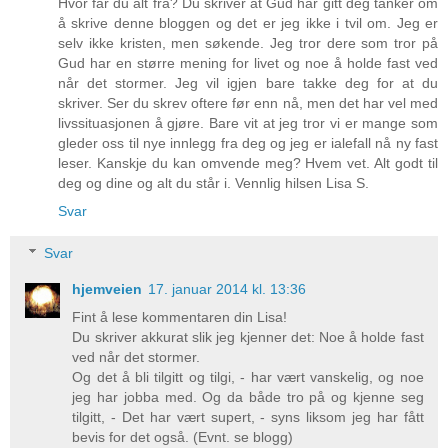
Hvor får du alt fra? Du skriver at Gud har gitt deg tanker om
å skrive denne bloggen og det er jeg ikke i tvil om. Jeg er
selv ikke kristen, men søkende. Jeg tror dere som tror på
Gud har en større mening for livet og noe å holde fast ved
når det stormer. Jeg vil igjen bare takke deg for at du
skriver. Ser du skrev oftere før enn nå, men det har vel med
livssituasjonen å gjøre. Bare vit at jeg tror vi er mange som
gleder oss til nye innlegg fra deg og jeg er ialefall nå ny fast
leser. Kanskje du kan omvende meg? Hvem vet. Alt godt til
deg og dine og alt du står i. Vennlig hilsen Lisa S.
Svar
Svar
hjemveien
17. januar 2014 kl. 13:36
Fint å lese kommentaren din Lisa!
Du skriver akkurat slik jeg kjenner det: Noe å holde fast
ved når det stormer.
Og det å bli tilgitt og tilgi, - har vært vanskelig, og noe
jeg har jobba med. Og da både tro på og kjenne seg
tilgitt, - Det har vært supert, - syns liksom jeg har fått
bevis for det også. (Evnt. se blogg)