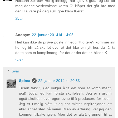
Heisann Spirea!! Herlig innlegg, har sjølv 3 gutar og ser for
meg denne veslevoksne karen ♡ Håper det går bra med
deg! Ta vare på deg sjøl, goe klem Kjersti
Svar
Anonym
22. januar 2014 kl. 14:05
Hei! kan ikke du prøve poste innlegg litt oftere? kommer inn
her og blir så skuffet over at det ikke er nytt her. du får ta
dette som et komplimang, for det er det det er. hilsen K.
Svar
Svar
Spirea
22. januar 2014 kl. 20:33
Tusen takk :) (jeg velger å ta det som et kompliment,
jeg!) Joda, jeg kan forstå skuffelsen. Jeg er i grunn
også skuffet - over egen evne til å produsere for tiden.
Jeg er rimelig slått ut og har mistet inspirasjonen ett
eller annet sted på veien. Men av erfaring, vet jeg den
kommer tilbake igjen. Men det er altså grunnen til at