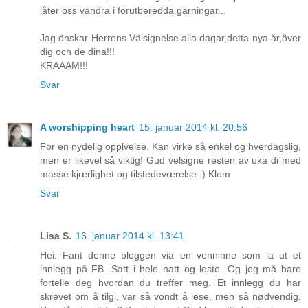
låter oss vandra i förutberedda gärningar...
Jag önskar Herrens Välsignelse alla dagar,detta nya år,över
dig och de dina!!!
KRAAAM!!!
Svar
A worshipping heart
15. januar 2014 kl. 20:56
For en nydelig opplvelse. Kan virke så enkel og hverdagslig,
men er likevel så viktig! Gud velsigne resten av uka di med
masse kjœrlighet og tilstedevœrelse :) Klem
Svar
Lisa S.
16. januar 2014 kl. 13:41
Hei. Fant denne bloggen via en venninne som la ut et
innlegg på FB. Satt i hele natt og leste. Og jeg må bare
fortelle deg hvordan du treffer meg. Et innlegg du har
skrevet om å tilgi, var så vondt å lese, men så nødvendig.