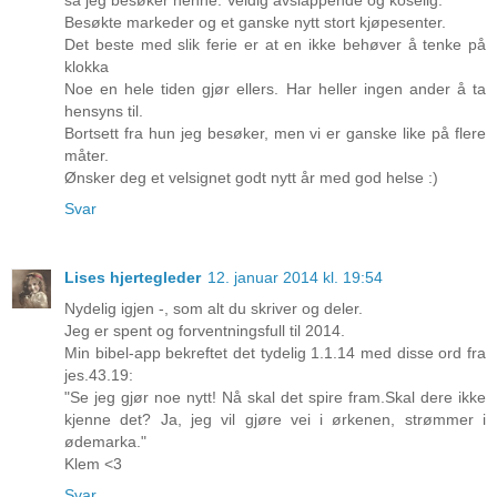
Besøkte markeder og et ganske nytt stort kjøpesenter.
Det beste med slik ferie er at en ikke behøver å tenke på
klokka
Noe en hele tiden gjør ellers. Har heller ingen ander å ta
hensyns til.
Bortsett fra hun jeg besøker, men vi er ganske like på flere
måter.
Ønsker deg et velsignet godt nytt år med god helse :)
Svar
Lises hjertegleder
12. januar 2014 kl. 19:54
Nydelig igjen -, som alt du skriver og deler.
Jeg er spent og forventningsfull til 2014.
Min bibel-app bekreftet det tydelig 1.1.14 med disse ord fra
jes.43.19:
"Se jeg gjør noe nytt! Nå skal det spire fram.Skal dere ikke
kjenne det? Ja, jeg vil gjøre vei i ørkenen, strømmer i
ødemarka."
Klem <3
Svar