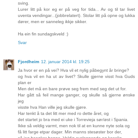
sving.
Lurer litt på kor eg er på veg for tida... Av og til tar livet
uventa vendingar...(jobbrelatert). Stolar litt på opne og lukka
dører, men er sanneleg ikkje sikker.
Ha ein fin sundagskveld :)
Svar
Fjordheim
12. januar 2014 kl. 19:25
Ja hvor er en på vei? Hva vil et nylig påbegynt år bringe?
og hva vil en ha ut av livet? Skulle gjerne visst hva Guds
plan er
Men det må en bare prøve seg frem med seg det ut for.
Har gått så feil mange ganger, og skulle så gjerne ønske
jeg
visste hva Han ville jeg skulle gjøre.
Har tenkt å ta det litt mer med ro dette året, og
det startet jo bra med ei uke i Torrevieja sør/øst i Spania.
Ikke så veldig varmt, men nok til at en kunne nyte sola og
få litt farge etpar dager. Min manns stesøster bor der,
så jeg besøker henne. Veldig avslappende og koselig.