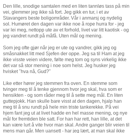
Den lille, snodige samtalen med en liten tannløs tass på min
vei, glemmer jeg ikke så fort. Jeg gikk en tur, i et av
Stavangers beste boligområder. Vår i anmarsj og nydelig
sol. Humøret den dagen var ikke noe å rope hurra for - jeg
var lei meg, nettopp ute av et forhold, livet var litt kaotisk - og
jeg vandret rundt på måfå. Uten mål og mening.
Som jeg ofte gjør når jeg er ute og vandrer, gikk jeg og
småsnakket litt med Sjefen der oppe. Jeg sa til Ham at jeg
ikke visste veien videre, følte meg tom og syns virkelig ikke
det var så stor mening i noe som helst. Jeg husker jeg
hvisket "hva nå, Gud?"
Like etter hører jeg stemmen fra oven. En stemme som
tvinger meg til å tenke gjennom hvor jeg skal, hva som er
hensikten - og som råder meg til å sette meg mål. En liten
guttepjokk. Han skulle bare visst at den dagen, hjalp han
meg til å snu rundt på hele min triste tankerekke. På vei
hjem fant jeg ut at livet hadde en hel masse mening, og nye
mål for fremtiden ble satt. For han har rett, han lille, at det
kan være lurt å vite hvor man skal. Andre ganger blir veien til
mens man går. Men uansett - har jeg lært, at man skal ikke