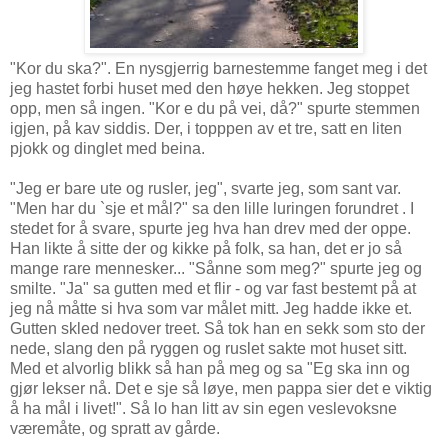
"Kor du ska?". En nysgjerrig barnestemme fanget meg i det
jeg hastet forbi huset med den høye hekken. Jeg stoppet
opp, men så ingen. "Kor e du på vei, då?" spurte stemmen
igjen, på kav siddis. Der, i topppen av et tre, satt en liten
pjokk og dinglet med beina.
"Jeg er bare ute og rusler, jeg", svarte jeg, som sant var.
"Men har du `sje et mål?" sa den lille luringen forundret . I
stedet for å svare, spurte jeg hva han drev med der oppe.
Han likte å sitte der og kikke på folk, sa han, det er jo så
mange rare mennesker... "Sånne som meg?" spurte jeg og
smilte. "Ja" sa gutten med et flir - og var fast bestemt på at
jeg nå måtte si hva som var målet mitt. Jeg hadde ikke et.
Gutten skled nedover treet. Så tok han en sekk som sto der
nede, slang den på ryggen og ruslet sakte mot huset sitt.
Med et alvorlig blikk så han på meg og sa "Eg ska inn og
gjør lekser nå. Det e sje så løye, men pappa sier det e viktig
å ha mål i livet!". Så lo han litt av sin egen veslevoksne
væremåte, og spratt av gårde.