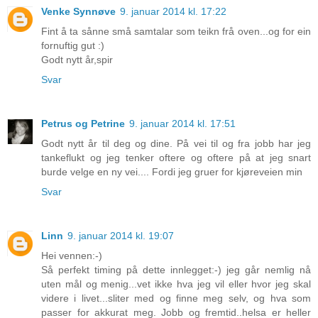
Venke Synnøve
9. januar 2014 kl. 17:22
Fint å ta sånne små samtalar som teikn frå oven...og for ein
fornuftig gut :)
Godt nytt år,spir
Svar
Petrus og Petrine
9. januar 2014 kl. 17:51
Godt nytt år til deg og dine. På vei til og fra jobb har jeg
tankeflukt og jeg tenker oftere og oftere på at jeg snart
burde velge en ny vei.... Fordi jeg gruer for kjøreveien min
Svar
Linn
9. januar 2014 kl. 19:07
Hei vennen:-)
Så perfekt timing på dette innlegget:-) jeg går nemlig nå
uten mål og menig...vet ikke hva jeg vil eller hvor jeg skal
videre i livet...sliter med og finne meg selv, og hva som
passer for akkurat meg. Jobb og fremtid..helsa er heller