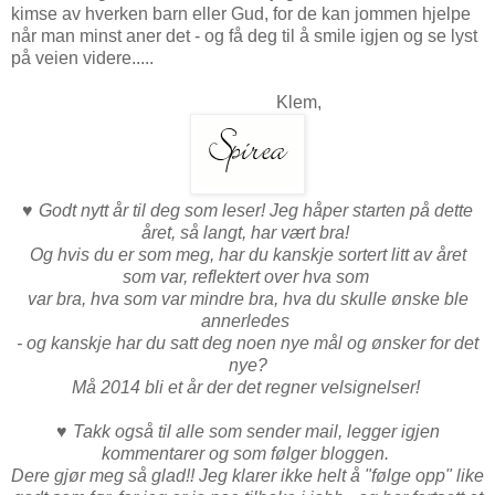
kimse av hverken barn eller Gud, for de kan jommen hjelpe
når man minst aner det - og få deg til å smile igjen og se lyst
på veien videre.....
Klem,
♥
Godt nytt år til deg som leser! Jeg håper starten på dette
året, så langt, har vært bra!
Og hvis du er som meg, har du kanskje sortert litt av året
som var, reflektert over hva som
var bra, hva som var mindre bra, hva du skulle ønske ble
annerledes
- og kanskje har du satt deg noen nye mål og ønsker for det
nye?
Må 2014 bli et år der det regner velsignelser!
♥
Takk også til alle som sender mail, legger igjen
kommentarer og som følger bloggen.
Dere gjør meg så glad!! Jeg klarer ikke helt å "følge opp" like