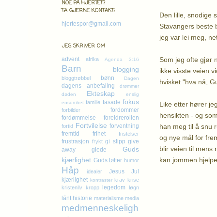
NOE PÅ HJERTET?
TA GJERNE KONTAKT:
Den lille, snodige 
hjertespor@gmail.com
Stavangers beste b
jeg var lei meg, ne
JEG SKRIVER OM
Som jeg ofte gjør n
advent
afrika
Agenda 3:16
Barn
blogging
ikke visste veien v
bønn
bloggtrøbbel
Dagen
hvisket "hva nå, G
dagens anbefaling
drømmer
Ekteskap
døden
enslig
fokus
fasade
familie
ensomhet
Like etter hører j
fordommer
forbilder
hensikten - og som 
fordømmelse
foreldrerollen
Fortvilelse
han meg til å snu 
forventning
fortid
fremtid
frihet
fristelser
og nye mål for frem
frustrasjon
gi slipp
give
frykt
blir veien til mens
Guds
away
glede
kan jommen hjelpe n
kjærlighet
Guds løfter
humor
Håp
Jesus
Jul
idealer
kjærlighet
krav
krise
kontraster
legedom
kristenliv
kropp
løgn
lånt historie
materialisme
media
medmenneskeligh