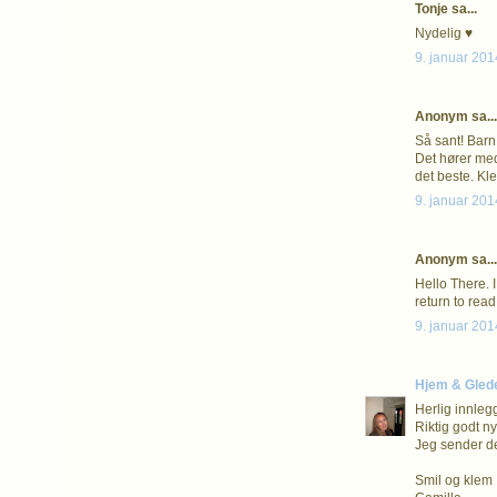
Tonje sa...
Nydelig ♥
9. januar 201
Anonym sa...
Så sant! Barn
Det hører med
det beste. Kl
9. januar 201
Anonym sa...
Hello There. I
return to read
9. januar 201
Hjem & Gled
Herlig innleg
Riktig godt ny
Jeg sender de
Smil og klem