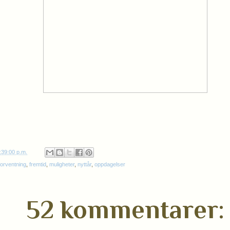
:39:00 p.m.
forventning
,
fremtid
,
muligheter
,
nyttår
,
oppdagelser
52 kommentarer: