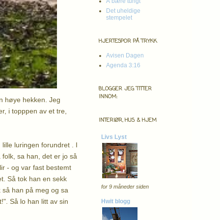
Å bære tungt
Det uheldige
stempelet
HJERTESPOR PÅ TRYKK
Avisen Dagen
Agenda 3:16
BLOGGER JEG TITTER
INNOM:
en høye hekken. Jeg
, i topppen av et tre,
INTERIØR, HUS & HJEM
Livs Lyst
ille luringen forundret . I
folk, sa han, det er jo så
r - og var fast bestemt
et. Så tok han en sekk
for 9 måneder siden
kk så han på meg og sa
". Så lo han litt av sin
Hwit blogg