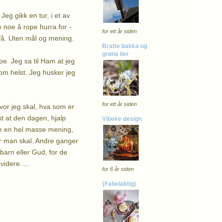
Jeg gikk en tur, i et av
 noe å rope hurra for -
for ett år siden
måfå. Uten mål og mening.
Bratte bakka og
grøne lier
pe. Jeg sa til Ham at jeg
som helst. Jeg husker jeg
for ett år siden
vor jeg skal, hva som er
st at den dagen, hjalp
Vibeke design
dde en hel masse mening,
vor man skal. Andre ganger
barn eller Gud, for de
idere.....
for 6 år siden
{Fabelaktig}