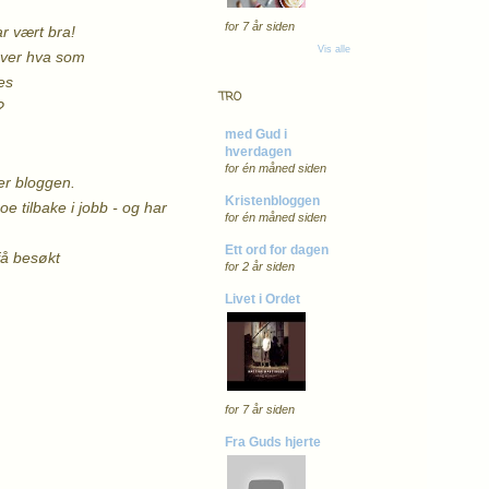
for 7 år siden
ar vært bra!
Vis alle
t over hva som
des
TRO
?
med Gud i
hverdagen
for én måned siden
ger bloggen.
Kristenbloggen
oe tilbake i jobb - og har
for én måned siden
Ett ord for dagen
 få besøkt
for 2 år siden
Livet i Ordet
for 7 år siden
Fra Guds hjerte