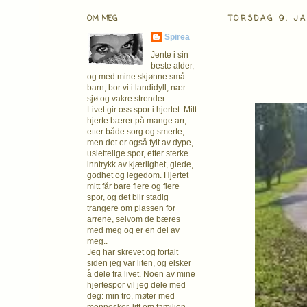
OM MEG
TORSDAG 9. J
Spirea
Jente i sin
beste alder,
og med mine skjønne små
barn, bor vi i landidyll, nær
sjø og vakre strender.
Livet gir oss spor i hjertet. Mitt
hjerte bærer på mange arr,
etter både sorg og smerte,
men det er også fylt av dype,
uslettelige spor, etter sterke
inntrykk av kjærlighet, glede,
godhet og legedom. Hjertet
mitt får bare flere og flere
spor, og det blir stadig
trangere om plassen for
arrene, selvom de bæres
med meg og er en del av
meg..
Jeg har skrevet og fortalt
siden jeg var liten, og elsker
å dele fra livet. Noen av mine
hjertespor vil jeg dele med
deg: min tro, møter med