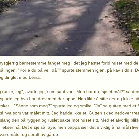
nysgjerrig barnestemme fanget meg i det jeg hastet forbi huset med d
å ingen. "Kor e du på vei, då?" spurte stemmen igjen, på kav siddis. Der
 og dinglet med beina.
 rusler, jeg", svarte jeg, som sant var. "Men har du `sje et mål?" sa den l
 spurte jeg hva han drev med der oppe. Han likte å sitte der og kikke på 
er... "Sånne som meg?" spurte jeg og smilte. "Ja" sa gutten med et fli
 si hva som var målet mitt. Jeg hadde ikke et. Gutten skled nedover tre
slang den på ryggen og ruslet sakte mot huset sitt. Med et alvorlig bli
lekser nå. Det e sje så løye, men pappa sier det e viktig å ha mål i livet!
væremåte, og spratt av gårde.