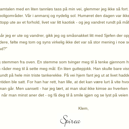
samtalen med en liten tannløs tass på min vei, glemmer jeg ikke så fort. 
oligområder. Vår i anmarsj og nydelig sol. Humøret den dagen var ikke
ttopp ute av et forhold, livet var litt kaotisk - og jeg vandret rundt på 
år jeg er ute og vandrer, gikk jeg og småsnakket litt med Sjefen der op
idere, følte meg tom og syns virkelig ikke det var så stor mening i noe 
ud?"
eg stemmen fra oven. En stemme som tvinger meg til å tenke gjennom h
råder meg til å sette meg mål. En liten guttepjokk. Han skulle bare vis
rundt på hele min triste tankerekke. På vei hjem fant jeg ut at livet ha
tiden ble satt. For han har rett, han lille, at det kan være lurt å vite h
 man går. Men uansett - har jeg lært, at man skal ikke kimse av hverken 
år man minst aner det - og få deg til å smile igjen og se lyst på veien v
Klem,