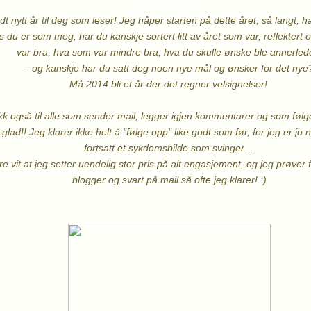
t nytt år til deg som leser! Jeg håper starten på dette året, så langt, h
s du er som meg, har du kanskje sortert litt av året som var, reflekter
var bra, hva som var mindre bra, hva du skulle ønske ble annerle
- og kanskje har du satt deg noen nye mål og ønsker for det nye
Må 2014 bli et år der det regner velsignelser!
kk også til alle som sender mail, legger igjen kommentarer og som føl
lad!! Jeg klarer ikke helt å "følge opp" like godt som før, for jeg er jo n
fortsatt et sykdomsbilde som svinger....
re vit at jeg setter uendelig stor pris på alt engasjement, og jeg prøver
blogger og svart på mail så ofte jeg klarer! :)