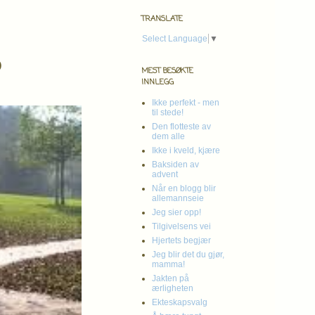
TRANSLATE
Select Language
▼
?
MEST BESØKTE
INNLEGG
Ikke perfekt - men
til stede!
Den flotteste av
dem alle
Ikke i kveld, kjære
Baksiden av
advent
Når en blogg blir
allemannseie
Jeg sier opp!
Tilgivelsens vei
Hjertets begjær
Jeg blir det du gjør,
mamma!
Jakten på
ærligheten
Ekteskapsvalg