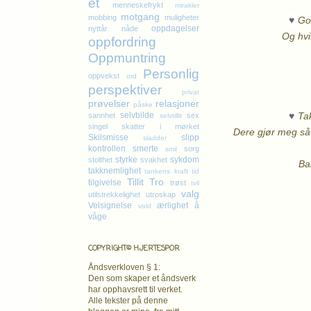
et
menneskefrykt
mirakler
motgang
♥
mobbing
muligheter
God
oppdagelser
nyttår
nåde
Og hvi
oppfordring
Oppmuntring
Personlig
oppvekst
ord
perspektiver
privat
prøvelser
relasjoner
påske
♥
Ta
selvbilde
sannhet
sex
selvtillit
singel
skatter i mørket
Dere gjør meg så g
Skilsmisse
slipp
sladder
kontrollen
smerte
sorg
smil
styrke
sykdom
stolthet
svakhet
Ba
takknemlighet
tankens kraft
tid
Tillit
Tro
tilgivelse
trøst
tvil
valg
utilstrekkelighet
utroskap
Velsignelse
ærlighet
å
vold
våge
COPYRIGHT© HJERTESPOR
Åndsverkloven § 1:
Den som skaper et åndsverk
har opphavsrett
til verket.
Alle tekster på denne