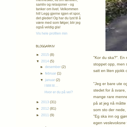
mennesker, litt om familien,
samliv og relasjoner - og
tanker om livet. Velkommen
hit! Legg gjerne igjen et spor,
det gleder! Og har du lyst til å
være med som følger, blir jeg
også veldig gla!
Vis hele profilen min
BLOGGARKIV
►
2015
(8)
"Kor du ska?". En 
▼
2014
(5)
stoppet opp, men s
►
desember
(2)
satt en liten pjokk
►
februar
(1)
▼
januar
(2)
"Jeg er bare ute og
I tillit til....
stedet for å svare,
Hvor er du på vei?
mange rare mennesk
►
2013
(31)
på at jeg nå måtte
►
2012
(81)
som sto der nede, 
►
2011
(9)
"Eg ska inn og gjør 
egen veslevoksne 