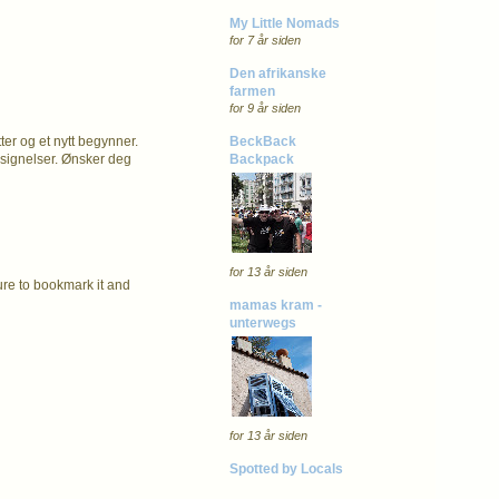
My Little Nomads
for 7 år siden
Den afrikanske
farmen
for 9 år siden
BeckBack
ter og et nytt begynner.
Backpack
elsignelser. Ønsker deg
for 13 år siden
sure to bookmark it and
mamas kram -
unterwegs
for 13 år siden
Spotted by Locals