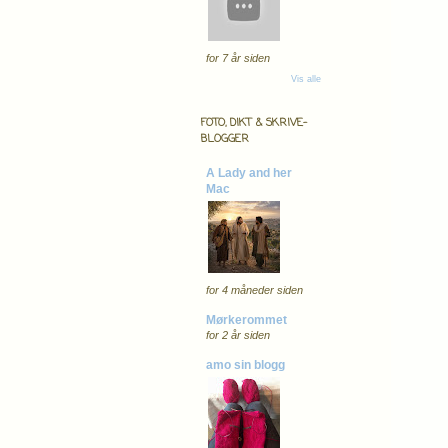
for 7 år siden
Vis alle
FOTO, DIKT & SKRIVE-
BLOGGER
A Lady and her
Mac
for 4 måneder siden
Mørkerommet
for 2 år siden
amo sin blogg