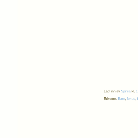
Lagt inn av
Spirea
kl.
1
Etiketter:
Barn
,
fokus
,