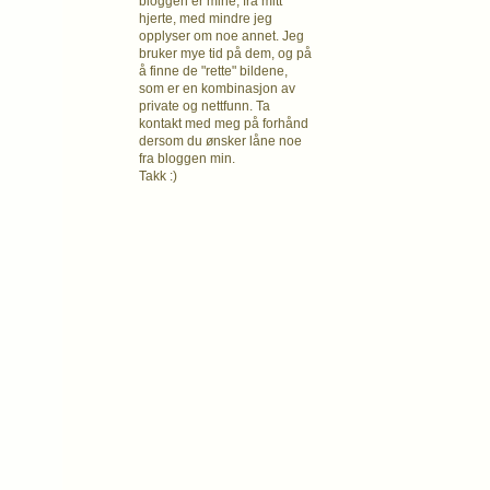
bloggen er mine, fra mitt
hjerte, med mindre jeg
opplyser om noe annet. Jeg
bruker mye tid på dem, og på
å finne de "rette" bildene,
som er en kombinasjon av
private og nettfunn. Ta
kontakt med meg på forhånd
dersom du ønsker låne noe
fra bloggen min.
Takk :)