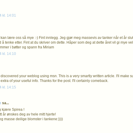
4 kl. 14:01
 kan lære oss så mye :-) Fint innlegg. Jeg gjør meg massevis av tanker når et år slut
 å tenke etter. Fint at du skriver om dette. Håper som deg at dette året vil gi mye v
emmer i bøtter og spann fra Miriam
4 kl. 14:10
 discovered your weblog using msn. This is a very smartly written article. I'll make 
 extra of your useful info. Thanks for the post. I'll certainly comeback.
4 kl. 14:15
e
sa...
g kjære Spirea !
tt år ønskes deg av hele mitt hjerte!
g masse deilige blomster i tankene:))))