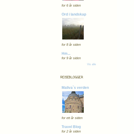
for 6 år siden
Ord i landskap
for 8 år siden
Hm...
for 9 år siden
Vis alle
REISEBLOGGER
Maliva`s verden
for ett år siden
Travel Blog
for 2 år siden