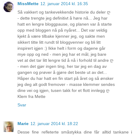
MissMette
12. januar 2014 kl. 16:35
Så vakkert og tankevekkende historie du deler ღ
- dette trengte jeg definitivt å høre nå... Jeg har
hatt en lengre bloggpause, og planen var å starte
opp med bloggen nå på nyåret... Det var veldig
kjekt å være tilbake kjenner jeg, og sakte men
sikkert titte litt rundt til bloggvenner og bli litt
inspirert igjen :) Ikke helt i form og dagene går
mye opp og ned - men jeg har et mål, jeg bare
vet at det tar litt lengre tid å nå i forhold til andre ღ
- men det gjør ingen ting, her tar jeg en dag av
gangen og prøver å gjøre det beste ut av det...
Håper du har hatt en fin start på året og så ønsker
jeg deg alt godt fremover - masse klemmer sendes
dine vei og igjen, tusen takk for et flott innlegg ღ
Klem fra Mette
Svar
Marie
12. januar 2014 kl. 18:22
Desse fine refleterte småstykka dine får alltid tankane i