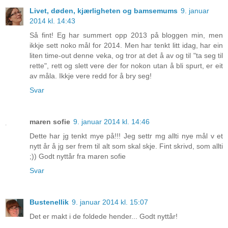
Livet, døden, kjærligheten og bamsemums
9. januar
2014 kl. 14:43
Så fint! Eg har summert opp 2013 på bloggen min, men
ikkje sett noko mål for 2014. Men har tenkt litt idag, har ein
liten time-out denne veka, og tror at det å av og til "ta seg til
rette", rett og slett vere der for nokon utan å bli spurt, er eit
av måla. Ikkje vere redd for å bry seg!
Svar
maren sofie
9. januar 2014 kl. 14:46
Dette har jg tenkt mye på!!! Jeg settr mg allti nye mål v et
nytt år å jg ser frem til alt som skal skje. Fint skrivd, som allti
;)) Godt nyttår fra maren sofie
Svar
Bustenellik
9. januar 2014 kl. 15:07
Det er makt i de foldede hender... Godt nyttår!