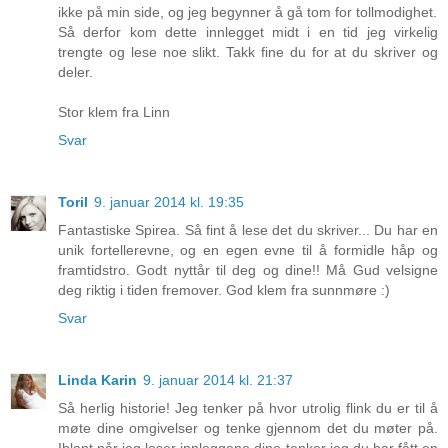
ikke på min side, og jeg begynner å gå tom for tollmodighet.
Så derfor kom dette innlegget midt i en tid jeg virkelig
trengte og lese noe slikt. Takk fine du for at du skriver og
deler.
Stor klem fra Linn
Svar
Toril
9. januar 2014 kl. 19:35
Fantastiske Spirea. Så fint å lese det du skriver... Du har en
unik fortellerevne, og en egen evne til å formidle håp og
framtidstro. Godt nyttår til deg og dine!! Må Gud velsigne
deg riktig i tiden fremover. God klem fra sunnmøre :)
Svar
Linda Karin
9. januar 2014 kl. 21:37
Så herlig historie! Jeg tenker på hvor utrolig flink du er til å
møte dine omgivelser og tenke gjennom det du møter på.
Iblant når jeg leser innleggene dine tenker jeg du har fått en