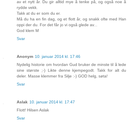
av et nytt år. Du gir alltid mye å tenke på, og også noe å
rydde vekk.
Takk at du er som du er.
Må du ha en fin dag, og et flott år, og snakk ofte med Han
oppi der du. For det får jo vi også glede av...
God klem M
Svar
Anonym
10. januar 2014 kl. 17:46
Nydelig historie om hvordan Gud bruker de minste til å lede
sine største ;-) Likte denne kjempegodt. Takk for alt du
deler. Masse klemmer fra Silje :-) GOD helg, søta!
Svar
Aslak
10. januar 2014 kl. 17:47
Flott! Hilsen Aslak
Svar