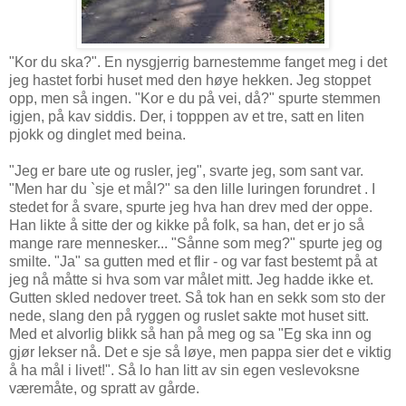
"Kor du ska?". En nysgjerrig barnestemme fanget meg i det
jeg hastet forbi huset med den høye hekken. Jeg stoppet
opp, men så ingen. "Kor e du på vei, då?" spurte stemmen
igjen, på kav siddis. Der, i topppen av et tre, satt en liten
pjokk og dinglet med beina.
"Jeg er bare ute og rusler, jeg", svarte jeg, som sant var.
"Men har du `sje et mål?" sa den lille luringen forundret . I
stedet for å svare, spurte jeg hva han drev med der oppe.
Han likte å sitte der og kikke på folk, sa han, det er jo så
mange rare mennesker... "Sånne som meg?" spurte jeg og
smilte. "Ja" sa gutten med et flir - og var fast bestemt på at
jeg nå måtte si hva som var målet mitt. Jeg hadde ikke et.
Gutten skled nedover treet. Så tok han en sekk som sto der
nede, slang den på ryggen og ruslet sakte mot huset sitt.
Med et alvorlig blikk så han på meg og sa "Eg ska inn og
gjør lekser nå. Det e sje så løye, men pappa sier det e viktig
å ha mål i livet!". Så lo han litt av sin egen veslevoksne
væremåte, og spratt av gårde.