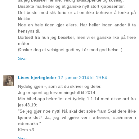
Besøkte markeder og et ganske nytt stort kjøpesenter.
Det beste med slik ferie er at en ikke behøver å tenke på
klokka
Noe en hele tiden gjør ellers. Har heller ingen ander å ta
hensyns til.
Bortsett fra hun jeg besøker, men vi er ganske like på flere
måter.
Ønsker deg et velsignet godt nytt år med god helse :)
Svar
Lises hjertegleder
12. januar 2014 kl. 19:54
Nydelig igjen -, som alt du skriver og deler.
Jeg er spent og forventningsfull til 2014.
Min bibel-app bekreftet det tydelig 1.1.14 med disse ord fra
jes.43.19:
"Se jeg gjør noe nytt! Nå skal det spire fram.Skal dere ikke
kjenne det? Ja, jeg vil gjøre vei i ørkenen, strømmer i
ødemarka."
Klem <3
Svar