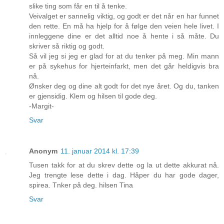
slike ting som får en til å tenke.
Veivalget er sannelig viktig, og godt er det når en har funnet
den rette. En må ha hjelp for å følge den veien hele livet. I
innleggene dine er det alltid noe å hente i så måte. Du
skriver så riktig og godt.
Så vil jeg si jeg er glad for at du tenker på meg. Min mann
er på sykehus for hjerteinfarkt, men det går heldigvis bra
nå.
Ønsker deg og dine alt godt for det nye året. Og du, tanken
er gjensidig. Klem og hilsen til gode deg.
-Margit-
Svar
Anonym
11. januar 2014 kl. 17:39
Tusen takk for at du skrev dette og la ut dette akkurat nå.
Jeg trengte lese dette i dag. Håper du har gode dager,
spirea. Tnker på deg. hilsen Tina
Svar