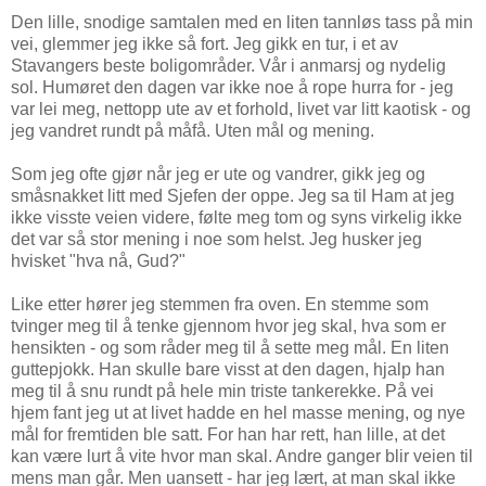
Den lille, snodige samtalen med en liten tannløs tass på min
vei, glemmer jeg ikke så fort. Jeg gikk en tur, i et av
Stavangers beste boligområder. Vår i anmarsj og nydelig
sol. Humøret den dagen var ikke noe å rope hurra for - jeg
var lei meg, nettopp ute av et forhold, livet var litt kaotisk - og
jeg vandret rundt på måfå. Uten mål og mening.
Som jeg ofte gjør når jeg er ute og vandrer, gikk jeg og
småsnakket litt med Sjefen der oppe. Jeg sa til Ham at jeg
ikke visste veien videre, følte meg tom og syns virkelig ikke
det var så stor mening i noe som helst. Jeg husker jeg
hvisket "hva nå, Gud?"
Like etter hører jeg stemmen fra oven. En stemme som
tvinger meg til å tenke gjennom hvor jeg skal, hva som er
hensikten - og som råder meg til å sette meg mål. En liten
guttepjokk. Han skulle bare visst at den dagen, hjalp han
meg til å snu rundt på hele min triste tankerekke. På vei
hjem fant jeg ut at livet hadde en hel masse mening, og nye
mål for fremtiden ble satt. For han har rett, han lille, at det
kan være lurt å vite hvor man skal. Andre ganger blir veien til
mens man går. Men uansett - har jeg lært, at man skal ikke