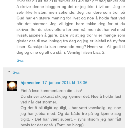
Hvor får du alt fra? Du skriver at Gud har gitt deg tanker om
å skrive denne bloggen og det er jeg ikke i tvil om. Jeg er
selv ikke kristen, men søkende. Jeg tror dere som tror på
Gud har en større mening for livet og noe å holde fast ved
når det stormer. Jeg vil igjen bare takke deg for at du
skriver. Ser du skrev oftere før enn nå, men det har vel med
livssituasjonen å gjøre. Bare vit at jeg tror vi er mange som
gleder oss til nye innlegg fra deg og jeg er ialefall nå ny fast
leser. Kanskje du kan omvende meg? Hvem vet. Alt godt til
deg og dine og alt du står i. Vennlig hilsen Lisa S.
Svar
Svar
hjemveien
17. januar 2014 kl. 13:36
Fint å lese kommentaren din Lisa!
Du skriver akkurat slik jeg kjenner det: Noe å holde fast
ved når det stormer.
Og det å bli tilgitt og tilgi, - har vært vanskelig, og noe
jeg har jobba med. Og da både tro på og kjenne seg
tilgitt, - Det har vært supert, - syns liksom jeg har fått
bevis for det også. (Evnt. se blogg)