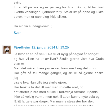
sving.
Lurer litt på kor eg er på veg for tida... Av og til tar livet
uventa vendingar...(jobbrelatert). Stolar litt på opne og lukka
dører, men er sanneleg ikkje sikker.
Ha ein fin sundagskveld :)
Svar
Fjordheim
12. januar 2014 kl. 19:25
Ja hvor er en på vei? Hva vil et nylig påbegynt år bringe?
og hva vil en ha ut av livet? Skulle gjerne visst hva Guds
plan er
Men det må en bare prøve seg frem med seg det ut for.
Har gått så feil mange ganger, og skulle så gjerne ønske
jeg
visste hva Han ville jeg skulle gjøre.
Har tenkt å ta det litt mer med ro dette året, og
det startet jo bra med ei uke i Torrevieja sør/øst i Spania.
Ikke så veldig varmt, men nok til at en kunne nyte sola og
få litt farge etpar dager. Min manns stesøster bor der,
så jeg besøker henne. Veldig avslappende og koselig.