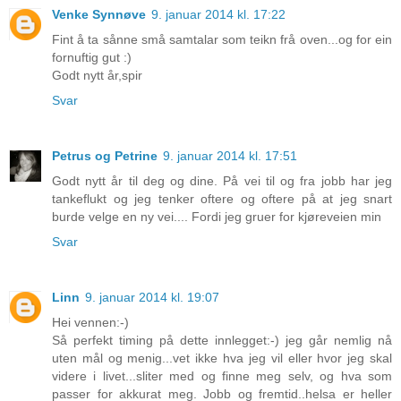
Venke Synnøve
9. januar 2014 kl. 17:22
Fint å ta sånne små samtalar som teikn frå oven...og for ein
fornuftig gut :)
Godt nytt år,spir
Svar
Petrus og Petrine
9. januar 2014 kl. 17:51
Godt nytt år til deg og dine. På vei til og fra jobb har jeg
tankeflukt og jeg tenker oftere og oftere på at jeg snart
burde velge en ny vei.... Fordi jeg gruer for kjøreveien min
Svar
Linn
9. januar 2014 kl. 19:07
Hei vennen:-)
Så perfekt timing på dette innlegget:-) jeg går nemlig nå
uten mål og menig...vet ikke hva jeg vil eller hvor jeg skal
videre i livet...sliter med og finne meg selv, og hva som
passer for akkurat meg. Jobb og fremtid..helsa er heller