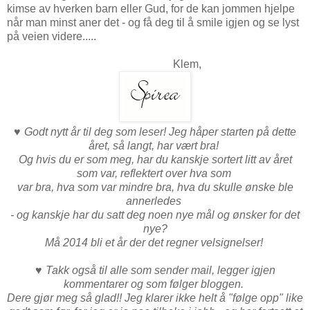
kimse av hverken barn eller Gud, for de kan jommen hjelpe
når man minst aner det - og få deg til å smile igjen og se lyst
på veien videre.....
Klem,
♥
Godt nytt år til deg som leser! Jeg håper starten på dette
året, så langt, har vært bra!
Og hvis du er som meg, har du kanskje sortert litt av året
som var, reflektert over hva som
var bra, hva som var mindre bra, hva du skulle ønske ble
annerledes
- og kanskje har du satt deg noen nye mål og ønsker for det
nye?
Må 2014 bli et år der det regner velsignelser!
♥
Takk også til alle som sender mail, legger igjen
kommentarer og som følger bloggen.
Dere gjør meg så glad!! Jeg klarer ikke helt å "følge opp" like