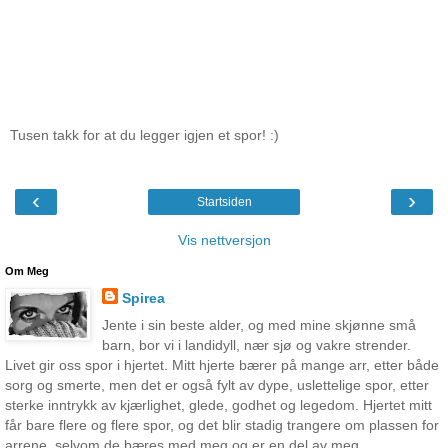
Tusen takk for at du legger igjen et spor! :)
‹
›
Startsiden
Vis nettversjon
Om Meg
Spirea
Jente i sin beste alder, og med mine skjønne små
barn, bor vi i landidyll, nær sjø og vakre strender.
Livet gir oss spor i hjertet. Mitt hjerte bærer på mange arr, etter både
sorg og smerte, men det er også fylt av dype, uslettelige spor, etter
sterke inntrykk av kjærlighet, glede, godhet og legedom. Hjertet mitt
får bare flere og flere spor, og det blir stadig trangere om plassen for
arrene, selvom de bæres med meg og er en del av meg..