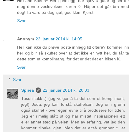
Heisann Spirea!! Herlig innlegg, har sjølv 3 gutar og ser for
meg denne veslevoksne karen ♡ Håper det går bra med
deg! Ta vare på deg sjøl, goe klem Kjersti
Svar
Anonym
22. januar 2014 kl. 14:05
Hei! kan ikke du prøve poste innlegg litt oftere? kommer inn
her og blir så skuffet over at det ikke er nytt her. du får ta
dette som et komplimang, for det er det det er. hilsen K.
Svar
Svar
Spirea
22. januar 2014 kl. 20:33
Tusen takk :) (jeg velger å ta det som et kompliment,
jeg!) Joda, jeg kan forstå skuffelsen. Jeg er i grunn
også skuffet - over egen evne til å produsere for tiden.
Jeg er rimelig slått ut og har mistet inspirasjonen ett
eller annet sted på veien. Men av erfaring, vet jeg den
kommer tilbake igjen. Men det er altså grunnen til at