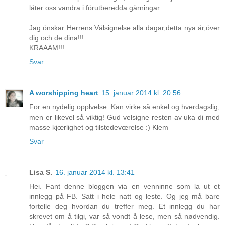
låter oss vandra i förutberedda gärningar...
Jag önskar Herrens Välsignelse alla dagar,detta nya år,över
dig och de dina!!!
KRAAAM!!!
Svar
A worshipping heart
15. januar 2014 kl. 20:56
For en nydelig opplvelse. Kan virke så enkel og hverdagslig,
men er likevel så viktig! Gud velsigne resten av uka di med
masse kjœrlighet og tilstedevœrelse :) Klem
Svar
Lisa S.
16. januar 2014 kl. 13:41
Hei. Fant denne bloggen via en venninne som la ut et
innlegg på FB. Satt i hele natt og leste. Og jeg må bare
fortelle deg hvordan du treffer meg. Et innlegg du har
skrevet om å tilgi, var så vondt å lese, men så nødvendig.