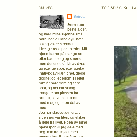
OM MEG
TORSDAG 9. J
Spirea
Jente i sin
beste alder,
og med mine skjønne små
barn, bor vi i landidyll, nær
sjø og vakre strender.
Livet gir oss spor i hjertet. Mitt
hjerte bærer på mange arr,
etter både sorg og smerte,
men det er også fylt av dype,
uslettelige spor, etter sterke
inntrykk av kjærlighet, glede,
godhet og legedom. Hjertet
mitt får bare flere og flere
spor, og det blir stadig
trangere om plassen for
arrene, selvom de bæres
med meg og er en del av
meg..
Jeg har skrevet og fortalt
siden jeg var liten, og elsker
å dele fra livet. Noen av mine
hjertespor vil jeg dele med
deg: min tro, møter med