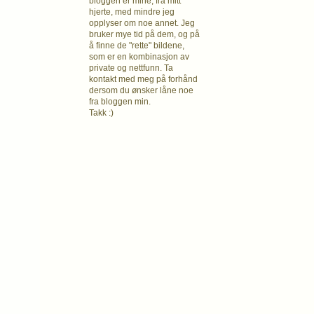
bloggen er mine, fra mitt
hjerte, med mindre jeg
opplyser om noe annet. Jeg
bruker mye tid på dem, og på
å finne de "rette" bildene,
som er en kombinasjon av
private og nettfunn. Ta
kontakt med meg på forhånd
dersom du ønsker låne noe
fra bloggen min.
Takk :)