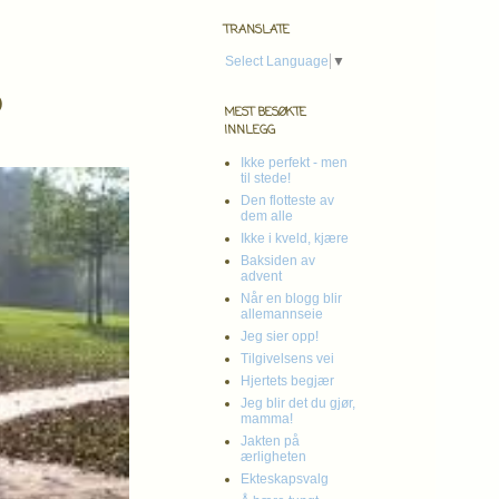
TRANSLATE
Select Language
▼
?
MEST BESØKTE
INNLEGG
Ikke perfekt - men
til stede!
Den flotteste av
dem alle
Ikke i kveld, kjære
Baksiden av
advent
Når en blogg blir
allemannseie
Jeg sier opp!
Tilgivelsens vei
Hjertets begjær
Jeg blir det du gjør,
mamma!
Jakten på
ærligheten
Ekteskapsvalg