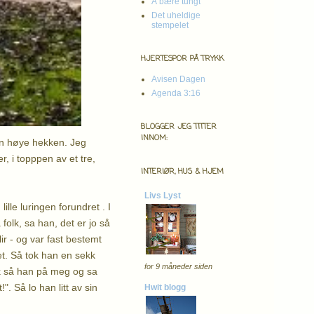
Å bære tungt
Det uheldige
stempelet
HJERTESPOR PÅ TRYKK
Avisen Dagen
Agenda 3:16
BLOGGER JEG TITTER
INNOM:
en høye hekken. Jeg
, i topppen av et tre,
INTERIØR, HUS & HJEM
Livs Lyst
ille luringen forundret . I
folk, sa han, det er jo så
r - og var fast bestemt
et. Så tok han en sekk
for 9 måneder siden
kk så han på meg og sa
". Så lo han litt av sin
Hwit blogg