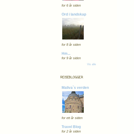
for 6 år siden
Ord i landskap
for 8 år siden
Hm...
for 9 år siden
Vis alle
REISEBLOGGER
Maliva`s verden
for ett år siden
Travel Blog
for 2 år siden