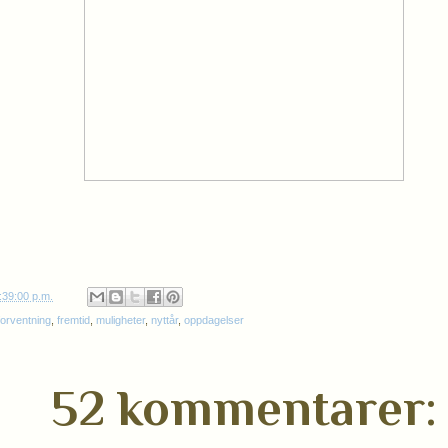
:39:00 p.m.
forventning
,
fremtid
,
muligheter
,
nyttår
,
oppdagelser
52 kommentarer: