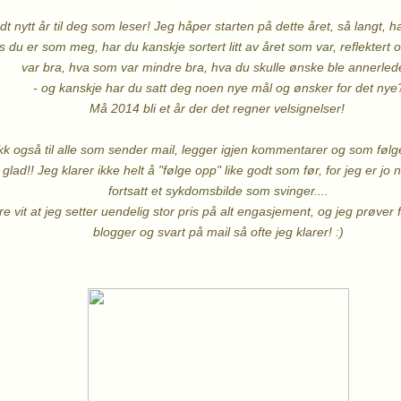
t nytt år til deg som leser! Jeg håper starten på dette året, så langt, h
s du er som meg, har du kanskje sortert litt av året som var, reflekter
var bra, hva som var mindre bra, hva du skulle ønske ble annerle
- og kanskje har du satt deg noen nye mål og ønsker for det nye
Må 2014 bli et år der det regner velsignelser!
kk også til alle som sender mail, legger igjen kommentarer og som føl
lad!! Jeg klarer ikke helt å "følge opp" like godt som før, for jeg er jo n
fortsatt et sykdomsbilde som svinger....
re vit at jeg setter uendelig stor pris på alt engasjement, og jeg prøver
blogger og svart på mail så ofte jeg klarer! :)