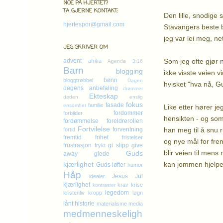
NOE PÅ HJERTET?
TA GJERNE KONTAKT:
Den lille, snodige 
hjertespor@gmail.com
Stavangers beste b
jeg var lei meg, ne
JEG SKRIVER OM
Som jeg ofte gjør n
advent
afrika
Agenda 3:16
Barn
blogging
ikke visste veien v
bønn
bloggtrøbbel
Dagen
hvisket "hva nå, G
dagens anbefaling
drømmer
Ekteskap
døden
enslig
fokus
fasade
familie
ensomhet
Like etter hører j
fordommer
forbilder
hensikten - og som 
fordømmelse
foreldrerollen
Fortvilelse
han meg til å snu 
forventning
fortid
fremtid
frihet
fristelser
og nye mål for frem
frustrasjon
gi slipp
give
frykt
blir veien til mens
Guds
away
glede
kan jommen hjelpe n
kjærlighet
Guds løfter
humor
Håp
Jesus
Jul
idealer
kjærlighet
krav
krise
kontraster
legedom
kristenliv
kropp
løgn
lånt historie
materialisme
media
medmenneskeligh