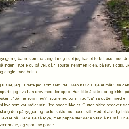
nysgjerrig barnestemme fanget meg i det jeg hastet forbi huset med d
å ingen. "Kor e du på vei, då?" spurte stemmen igjen, på kav siddis. Der
 og dinglet med beina.
 rusler, jeg", svarte jeg, som sant var. "Men har du `sje et mål?" sa den l
 spurte jeg hva han drev med der oppe. Han likte å sitte der og kikke på 
er... "Sånne som meg?" spurte jeg og smilte. "Ja" sa gutten med et fli
 si hva som var målet mitt. Jeg hadde ikke et. Gutten skled nedover tre
slang den på ryggen og ruslet sakte mot huset sitt. Med et alvorlig bli
lekser nå. Det e sje så løye, men pappa sier det e viktig å ha mål i livet!
væremåte, og spratt av gårde.