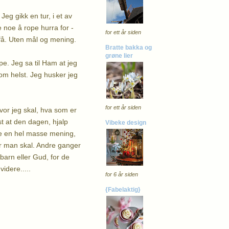
Jeg gikk en tur, i et av
 noe å rope hurra for -
for ett år siden
måfå. Uten mål og mening.
Bratte bakka og
grøne lier
pe. Jeg sa til Ham at jeg
som helst. Jeg husker jeg
for ett år siden
vor jeg skal, hva som er
st at den dagen, hjalp
Vibeke design
dde en hel masse mening,
vor man skal. Andre ganger
barn eller Gud, for de
idere.....
for 6 år siden
{Fabelaktig}