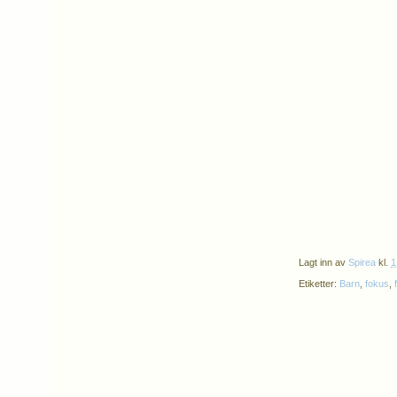
Lagt inn av
Spirea
kl.
1
Etiketter:
Barn
,
fokus
,