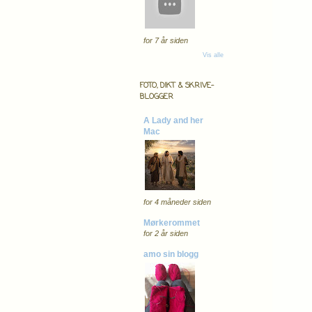
for 7 år siden
Vis alle
FOTO, DIKT & SKRIVE-
BLOGGER
A Lady and her
Mac
for 4 måneder siden
Mørkerommet
for 2 år siden
amo sin blogg