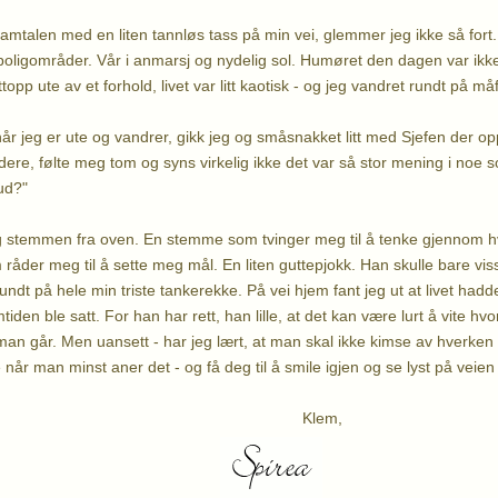
samtalen med en liten tannløs tass på min vei, glemmer jeg ikke så fort. 
oligområder. Vår i anmarsj og nydelig sol. Humøret den dagen var ikke
ttopp ute av et forhold, livet var litt kaotisk - og jeg vandret rundt på 
år jeg er ute og vandrer, gikk jeg og småsnakket litt med Sjefen der op
idere, følte meg tom og syns virkelig ikke det var så stor mening i noe 
ud?"
eg stemmen fra oven. En stemme som tvinger meg til å tenke gjennom h
råder meg til å sette meg mål. En liten guttepjokk. Han skulle bare vis
rundt på hele min triste tankerekke. På vei hjem fant jeg ut at livet ha
tiden ble satt. For han har rett, han lille, at det kan være lurt å vite h
 man går. Men uansett - har jeg lært, at man skal ikke kimse av hverken 
år man minst aner det - og få deg til å smile igjen og se lyst på veien v
Klem,