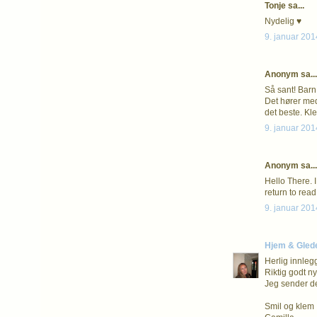
Tonje sa...
Nydelig ♥
9. januar 201
Anonym sa...
Så sant! Barn
Det hører med
det beste. Kl
9. januar 201
Anonym sa...
Hello There. I
return to read
9. januar 201
Hjem & Gled
Herlig innleg
Riktig godt ny
Jeg sender de
Smil og klem