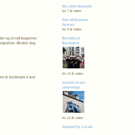
My Little Nomads
for 7 år siden
Den afrikanske
farmen
for 9 år siden
BeckBack
ter og et nytt begynner.
Backpack
elsignelser. Ønsker deg
for 13 år siden
sure to bookmark it and
mamas kram -
unterwegs
for 13 år siden
Spotted by Locals