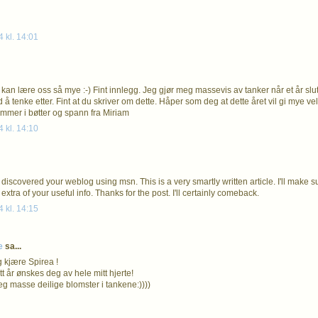
4 kl. 14:01
 kan lære oss så mye :-) Fint innlegg. Jeg gjør meg massevis av tanker når et år slut
 å tenke etter. Fint at du skriver om dette. Håper som deg at dette året vil gi mye v
emmer i bøtter og spann fra Miriam
4 kl. 14:10
 discovered your weblog using msn. This is a very smartly written article. I'll make 
 extra of your useful info. Thanks for the post. I'll certainly comeback.
4 kl. 14:15
e
sa...
g kjære Spirea !
tt år ønskes deg av hele mitt hjerte!
g masse deilige blomster i tankene:))))