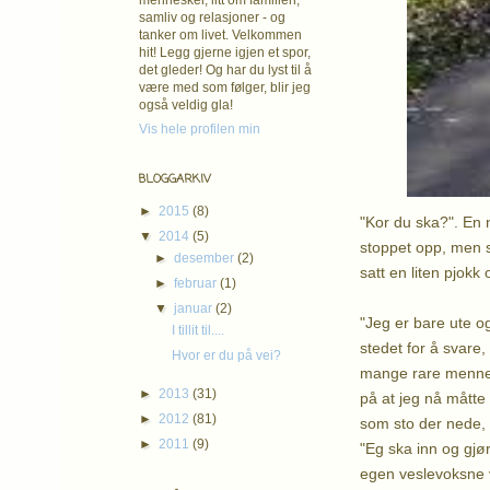
mennesker, litt om familien,
samliv og relasjoner - og
tanker om livet. Velkommen
hit! Legg gjerne igjen et spor,
det gleder! Og har du lyst til å
være med som følger, blir jeg
også veldig gla!
Vis hele profilen min
BLOGGARKIV
►
2015
(8)
"Kor du ska?". En 
▼
2014
(5)
stoppet opp, men s
►
desember
(2)
satt en liten pjokk
►
februar
(1)
▼
januar
(2)
"Jeg er bare ute og
I tillit til....
stedet for å svare,
Hvor er du på vei?
mange rare mennesk
►
2013
(31)
på at jeg nå måtte
►
2012
(81)
som sto der nede, 
►
2011
(9)
"Eg ska inn og gjør 
egen veslevoksne 