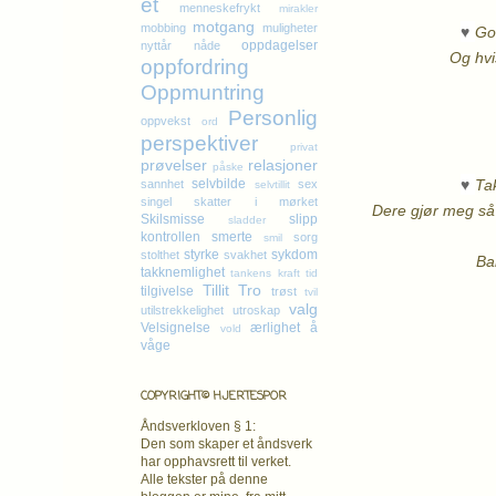
et
menneskefrykt
mirakler
motgang
♥
mobbing
muligheter
God
oppdagelser
nyttår
nåde
Og hvi
oppfordring
Oppmuntring
Personlig
oppvekst
ord
perspektiver
privat
prøvelser
relasjoner
påske
♥
Ta
selvbilde
sannhet
sex
selvtillit
singel
skatter i mørket
Dere gjør meg så g
Skilsmisse
slipp
sladder
kontrollen
smerte
sorg
smil
styrke
sykdom
stolthet
svakhet
Ba
takknemlighet
tankens kraft
tid
Tillit
Tro
tilgivelse
trøst
tvil
valg
utilstrekkelighet
utroskap
Velsignelse
ærlighet
å
vold
våge
COPYRIGHT© HJERTESPOR
Åndsverkloven § 1:
Den som skaper et åndsverk
har opphavsrett
til verket.
Alle tekster på denne