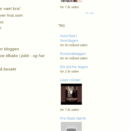
for 7 år siden
ar vært bra!
Vis alle
t over hva som
des
TRO
?
med Gud i
hverdagen
for én måned siden
ger bloggen.
Kristenbloggen
oe tilbake i jobb - og har
for én måned siden
Ett ord for dagen
 få besøkt
for 2 år siden
Livet i Ordet
for 7 år siden
Fra Guds hjerte