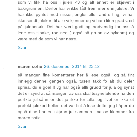
som vi fikk ha oss i julen <3 og alt annet er skjøvet i
bakrgrunnen. Derfor har vi ikke fått frem mer enn juletre. Vi
har ikke pyntet med nisser, engler eller andre ting, vi har
ikke sendt julekort til alle vi kjenner og vi har i liten grad vært
på julebesøk. Det har vært godt og nødvendig for oss å
lene oss tilbake, roe ned ( også på grunn av sykdom) og
være med de som vi har nære.
Svar
maren sofie
26. desember 2014 kl. 23:12
så mangen fine komentarer her å lese også. og så fint
innlegg denne gangen også. tusen takk fo alt du deler
spriea. du e goe!!!! Jg har også allti grudd for jula og synst
det er synd at så mangen av oss skal tesynelatende ha den
perfkte jul.sånn er det jo ikke for alle. og livet er ikke et
prefekt julekort heller. det var fint å lese dette. jeg håper du
også dine har en skjønn jul sammen. masse klemmer fra
maren sofie
Svar