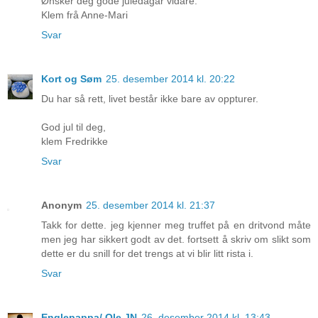
Ønsker deg gode juledagar vidare.
Klem frå Anne-Mari
Svar
Kort og Søm
25. desember 2014 kl. 20:22
Du har så rett, livet består ikke bare av oppturer.
God jul til deg,
klem Fredrikke
Svar
Anonym
25. desember 2014 kl. 21:37
Takk for dette. jeg kjenner meg truffet på en dritvond måte
men jeg har sikkert godt av det. fortsett å skriv om slikt som
dette er du snill for det trengs at vi blir litt rista i.
Svar
Englepappa/ Ole JN
26. desember 2014 kl. 13:43