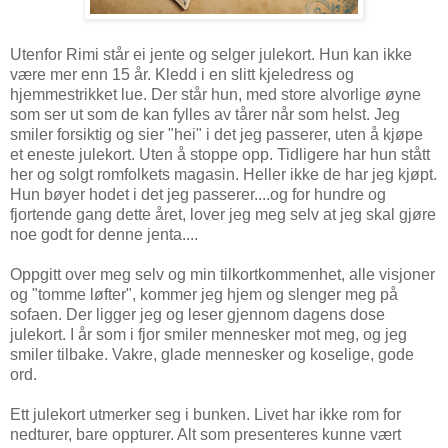
Utenfor Rimi står ei jente og selger julekort. Hun kan ikke
være mer enn 15 år. Kledd i en slitt kjeledress og
hjemmestrikket lue. Der står hun, med store alvorlige øyne
som ser ut som de kan fylles av tårer når som helst. Jeg
smiler forsiktig og sier "hei" i det jeg passerer, uten å kjøpe
et eneste julekort. Uten å stoppe opp. Tidligere har hun stått
her og solgt romfolkets magasin. Heller ikke de har jeg kjøpt.
Hun bøyer hodet i det jeg passerer....og for hundre og
fjortende gang dette året, lover jeg meg selv at jeg skal gjøre
noe godt for denne jenta....
Oppgitt over meg selv og min tilkortkommenhet, alle visjoner
og "tomme løfter", kommer jeg hjem og slenger meg på
sofaen. Der ligger jeg og leser gjennom dagens dose
julekort. I år som i fjor smiler mennesker mot meg, og jeg
smiler tilbake. Vakre, glade mennesker og koselige, gode
ord.
Ett julekort utmerker seg i bunken. Livet har ikke rom for
nedturer, bare oppturer. Alt som presenteres kunne vært