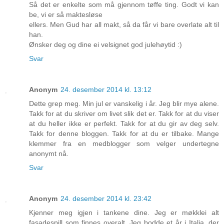
Så det er enkelte som må gjennom tøffe ting. Godt vi kan
be, vi er så maktesløse
ellers. Men Gud har all makt, så da får vi bare overlate alt til
han.
Ønsker deg og dine ei velsignet god julehøytid :)
Svar
Anonym
24. desember 2014 kl. 13:12
Dette grep meg. Min jul er vanskelig i år. Jeg blir mye alene.
Takk for at du skriver om livet slik det er. Takk for at du viser
at du heller ikke er perfekt. Takk for at du gir av deg selv.
Takk for denne bloggen. Takk for at du er tilbake. Mange
klemmer fra en medblogger som velger undertegne
anonymt nå.
Svar
Anonym
24. desember 2014 kl. 23:42
Kjenner meg igjen i tankene dine. Jeg er møkklei alt
fasadespill som finnes overalt. Jeg bodde et år i Italia, der