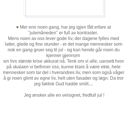
Mer enn noen gang, har jeg igjen fått erfare at
♥
"julemåneden" er full av kontraster.
Mens noen av oss lever gode liv, der dagene fylles med
latter, glede og fine stunder - er det mange mennesker som
nok en gang gruer seg til jul - og kan hende går noen du
kjenner gjennom
sin livs største krise akkurat nå. Tenk om vi alle, uansett hvor
på skalaen vi befinner oss, kunne klare å være ekte, hele
mennesker som tar del i hverandres liv, men som også våger
å gi noen glimt av egne liv, helt uten fasader og løgn. Da tror
jeg faktisk Gud hadde smilt....
Jeg ønsker alle en velsignet, fredfull jul !