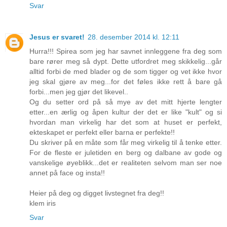
Svar
Jesus er svaret!
28. desember 2014 kl. 12:11
Hurra!!! Spirea som jeg har savnet innleggene fra deg som
bare rører meg så dypt. Dette utfordret meg skikkelig...går
alltid forbi de med blader og de som tigger og vet ikke hvor
jeg skal gjøre av meg...for det føles ikke rett å bare gå
forbi...men jeg gjør det likevel..
Og du setter ord på så mye av det mitt hjerte lengter
etter...en ærlig og åpen kultur der det er like "kult" og si
hvordan man virkelig har det som at huset er perfekt,
ekteskapet er perfekt eller barna er perfekte!!
Du skriver på en måte som får meg virkelig til å tenke etter.
For de fleste er juletiden en berg og dalbane av gode og
vanskelige øyeblikk...det er realiteten selvom man ser noe
annet på face og insta!!
Heier på deg og digget livstegnet fra deg!!
klem iris
Svar