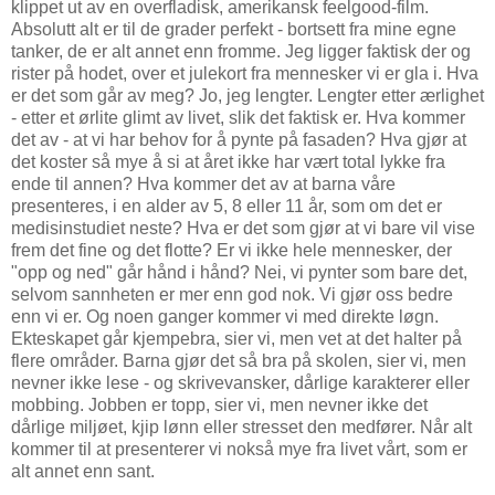
klippet ut av en overfladisk, amerikansk feelgood-film.
Absolutt alt er til de grader perfekt - bortsett fra mine egne
tanker, de er alt annet enn fromme. Jeg ligger faktisk der og
rister på hodet, over et julekort fra mennesker vi er gla i. Hva
er det som går av meg? Jo, jeg lengter. Lengter etter ærlighet
- etter et ørlite glimt av livet, slik det faktisk er. Hva kommer
det av - at vi har behov for å pynte på fasaden? Hva gjør at
det koster så mye å si at året ikke har vært total lykke fra
ende til annen? Hva kommer det av at barna våre
presenteres, i en alder av 5, 8 eller 11 år, som om det er
medisinstudiet neste? Hva er det som gjør at vi bare vil vise
frem det fine og det flotte? Er vi ikke hele mennesker, der
"opp og ned" går hånd i hånd? Nei, vi pynter som bare det,
selvom sannheten er mer enn god nok. Vi gjør oss bedre
enn vi er. Og noen ganger kommer vi med direkte løgn.
Ekteskapet går kjempebra, sier vi, men vet at det halter på
flere områder. Barna gjør det så bra på skolen, sier vi, men
nevner ikke lese - og skrivevansker, dårlige karakterer eller
mobbing. Jobben er topp, sier vi, men nevner ikke det
dårlige miljøet, kjip lønn eller stresset den medfører. Når alt
kommer til at presenterer vi nokså mye fra livet vårt, som er
alt annet enn sant.