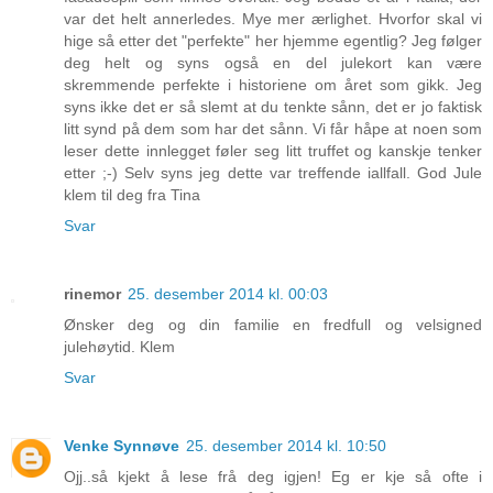
var det helt annerledes. Mye mer ærlighet. Hvorfor skal vi
hige så etter det "perfekte" her hjemme egentlig? Jeg følger
deg helt og syns også en del julekort kan være
skremmende perfekte i historiene om året som gikk. Jeg
syns ikke det er så slemt at du tenkte sånn, det er jo faktisk
litt synd på dem som har det sånn. Vi får håpe at noen som
leser dette innlegget føler seg litt truffet og kanskje tenker
etter ;-) Selv syns jeg dette var treffende iallfall. God Jule
klem til deg fra Tina
Svar
rinemor
25. desember 2014 kl. 00:03
Ønsker deg og din familie en fredfull og velsigned
julehøytid. Klem
Svar
Venke Synnøve
25. desember 2014 kl. 10:50
Ojj..så kjekt å lese frå deg igjen! Eg er kje så ofte i