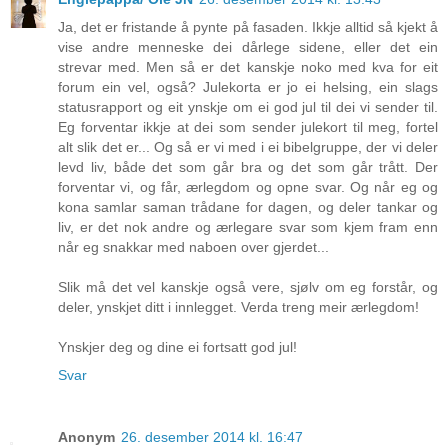
Ja, det er fristande å pynte på fasaden. Ikkje alltid så kjekt å
vise andre menneske dei dårlege sidene, eller det ein
strevar med. Men så er det kanskje noko med kva for eit
forum ein vel, også? Julekorta er jo ei helsing, ein slags
statusrapport og eit ynskje om ei god jul til dei vi sender til.
Eg forventar ikkje at dei som sender julekort til meg, fortel
alt slik det er... Og så er vi med i ei bibelgruppe, der vi deler
levd liv, både det som går bra og det som går trått. Der
forventar vi, og får, ærlegdom og opne svar. Og når eg og
kona samlar saman trådane for dagen, og deler tankar og
liv, er det nok andre og ærlegare svar som kjem fram enn
når eg snakkar med naboen over gjerdet...
Slik må det vel kanskje også vere, sjølv om eg forstår, og
deler, ynskjet ditt i innlegget. Verda treng meir ærlegdom!
Ynskjer deg og dine ei fortsatt god jul!
Svar
Anonym
26. desember 2014 kl. 16:47