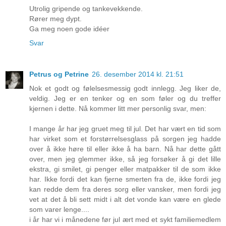
Utrolig gripende og tankevekkende.
Rører meg dypt.
Ga meg noen gode idéer
Svar
Petrus og Petrine
26. desember 2014 kl. 21:51
Nok et godt og følelsesmessig godt innlegg. Jeg liker de,
veldig. Jeg er en tenker og en som føler og du treffer
kjernen i dette. Nå kommer litt mer personlig svar, men:
I mange år har jeg gruet meg til jul. Det har vært en tid som
har virket som et forstørrelsesglass på sorgen jeg hadde
over å ikke høre til eller ikke å ha barn. Nå har dette gått
over, men jeg glemmer ikke, så jeg forsøker å gi det lille
ekstra, gi smilet, gi penger eller matpakker til de som ikke
har. Ikke fordi det kan fjerne smerten fra de, ikke fordi jeg
kan redde dem fra deres sorg eller vansker, men fordi jeg
vet at det å bli sett midt i alt det vonde kan være en glede
som varer lenge....
i år har vi i månedene før jul ært med et sykt familiemedlem