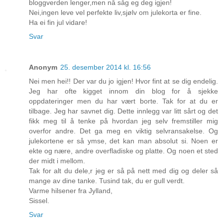
bloggverden lenger,men nå såg eg deg igjen!
Nei,ingen leve vel perfekte liv,sjølv om julekorta er fine.
Ha ei fin jul vidare!
Svar
Anonym
25. desember 2014 kl. 16:56
Nei men hei!! Der var du jo igjen! Hvor fint at se dig endelig.
Jeg har ofte kigget innom din blog for å sjekke
oppdateringer men du har vært borte. Tak for at du er
tilbage. Jeg har savnet dig. Dette innlegg var litt sårt og det
fikk meg til å tenke på hvordan jeg selv fremstiller mig
overfor andre. Det ga meg en viktig selvransakelse. Og
julekortene er så ymse, det kan man absolut si. Noen er
ekte og nære, andre overfladiske og platte. Og noen et sted
der midt i mellom.
Tak for alt du dele,r jeg er så på nett med dig og deler så
mange av dine tanke. Tusind tak, du er gull verdt.
Varme hilsener fra Jylland,
Sissel.
Svar