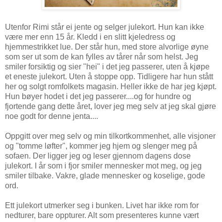
Utenfor Rimi står ei jente og selger julekort. Hun kan ikke
være mer enn 15 år. Kledd i en slitt kjeledress og
hjemmestrikket lue. Der står hun, med store alvorlige øyne
som ser ut som de kan fylles av tårer når som helst. Jeg
smiler forsiktig og sier "hei" i det jeg passerer, uten å kjøpe
et eneste julekort. Uten å stoppe opp. Tidligere har hun stått
her og solgt romfolkets magasin. Heller ikke de har jeg kjøpt.
Hun bøyer hodet i det jeg passerer....og for hundre og
fjortende gang dette året, lover jeg meg selv at jeg skal gjøre
noe godt for denne jenta....
Oppgitt over meg selv og min tilkortkommenhet, alle visjoner
og "tomme løfter", kommer jeg hjem og slenger meg på
sofaen. Der ligger jeg og leser gjennom dagens dose
julekort. I år som i fjor smiler mennesker mot meg, og jeg
smiler tilbake. Vakre, glade mennesker og koselige, gode
ord.
Ett julekort utmerker seg i bunken. Livet har ikke rom for
nedturer, bare oppturer. Alt som presenteres kunne vært