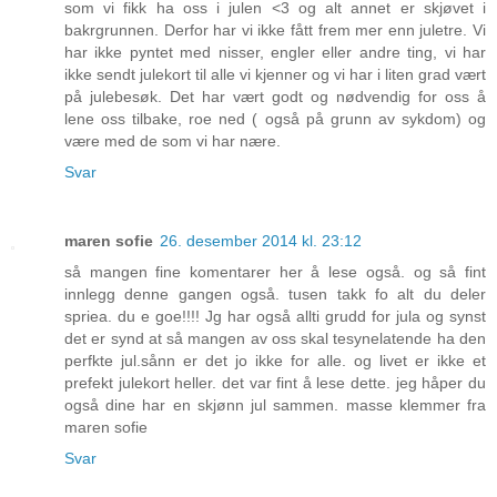
som vi fikk ha oss i julen <3 og alt annet er skjøvet i
bakrgrunnen. Derfor har vi ikke fått frem mer enn juletre. Vi
har ikke pyntet med nisser, engler eller andre ting, vi har
ikke sendt julekort til alle vi kjenner og vi har i liten grad vært
på julebesøk. Det har vært godt og nødvendig for oss å
lene oss tilbake, roe ned ( også på grunn av sykdom) og
være med de som vi har nære.
Svar
maren sofie
26. desember 2014 kl. 23:12
så mangen fine komentarer her å lese også. og så fint
innlegg denne gangen også. tusen takk fo alt du deler
spriea. du e goe!!!! Jg har også allti grudd for jula og synst
det er synd at så mangen av oss skal tesynelatende ha den
perfkte jul.sånn er det jo ikke for alle. og livet er ikke et
prefekt julekort heller. det var fint å lese dette. jeg håper du
også dine har en skjønn jul sammen. masse klemmer fra
maren sofie
Svar