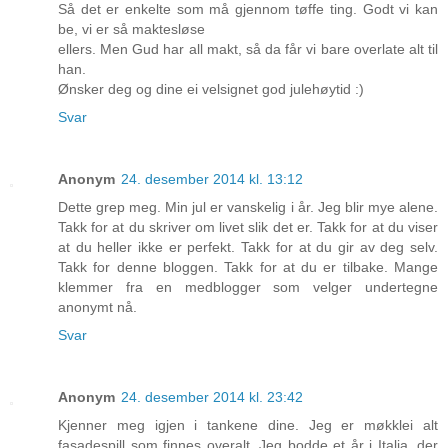
Så det er enkelte som må gjennom tøffe ting. Godt vi kan
be, vi er så maktesløse
ellers. Men Gud har all makt, så da får vi bare overlate alt til
han.
Ønsker deg og dine ei velsignet god julehøytid :)
Svar
Anonym
24. desember 2014 kl. 13:12
Dette grep meg. Min jul er vanskelig i år. Jeg blir mye alene.
Takk for at du skriver om livet slik det er. Takk for at du viser
at du heller ikke er perfekt. Takk for at du gir av deg selv.
Takk for denne bloggen. Takk for at du er tilbake. Mange
klemmer fra en medblogger som velger undertegne
anonymt nå.
Svar
Anonym
24. desember 2014 kl. 23:42
Kjenner meg igjen i tankene dine. Jeg er møkklei alt
fasadespill som finnes overalt. Jeg bodde et år i Italia, der