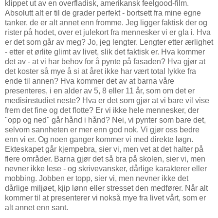
klippet ut av en overfladisk, amerikansk feelgood-film.
Absolutt alt er til de grader perfekt - bortsett fra mine egne
tanker, de er alt annet enn fromme. Jeg ligger faktisk der og
rister på hodet, over et julekort fra mennesker vi er gla i. Hva
er det som går av meg? Jo, jeg lengter. Lengter etter ærlighet
- etter et ørlite glimt av livet, slik det faktisk er. Hva kommer
det av - at vi har behov for å pynte på fasaden? Hva gjør at
det koster så mye å si at året ikke har vært total lykke fra
ende til annen? Hva kommer det av at barna våre
presenteres, i en alder av 5, 8 eller 11 år, som om det er
medisinstudiet neste? Hva er det som gjør at vi bare vil vise
frem det fine og det flotte? Er vi ikke hele mennesker, der
"opp og ned" går hånd i hånd? Nei, vi pynter som bare det,
selvom sannheten er mer enn god nok. Vi gjør oss bedre
enn vi er. Og noen ganger kommer vi med direkte løgn.
Ekteskapet går kjempebra, sier vi, men vet at det halter på
flere områder. Barna gjør det så bra på skolen, sier vi, men
nevner ikke lese - og skrivevansker, dårlige karakterer eller
mobbing. Jobben er topp, sier vi, men nevner ikke det
dårlige miljøet, kjip lønn eller stresset den medfører. Når alt
kommer til at presenterer vi nokså mye fra livet vårt, som er
alt annet enn sant.