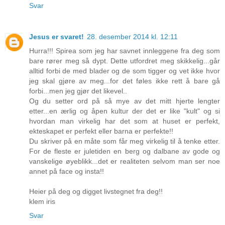
Svar
Jesus er svaret!
28. desember 2014 kl. 12:11
Hurra!!! Spirea som jeg har savnet innleggene fra deg som
bare rører meg så dypt. Dette utfordret meg skikkelig...går
alltid forbi de med blader og de som tigger og vet ikke hvor
jeg skal gjøre av meg...for det føles ikke rett å bare gå
forbi...men jeg gjør det likevel..
Og du setter ord på så mye av det mitt hjerte lengter
etter...en ærlig og åpen kultur der det er like "kult" og si
hvordan man virkelig har det som at huset er perfekt,
ekteskapet er perfekt eller barna er perfekte!!
Du skriver på en måte som får meg virkelig til å tenke etter.
For de fleste er juletiden en berg og dalbane av gode og
vanskelige øyeblikk...det er realiteten selvom man ser noe
annet på face og insta!!
Heier på deg og digget livstegnet fra deg!!
klem iris
Svar