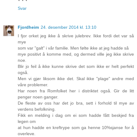
Svar
Fjordheim
24. desember 2014 kl. 13:10
I fjor orket jeg ikke å skrive julebrev. Ikke fordi det var så
mye
som var "galt" i vår familie. Men følte ikke at jeg hadde så
mye positivt å komme med, og dermed ville jeg ikke skrive
noe.
Blir jo feil å ikke kunne skrive det som ikke er helt perfekt
også.
Men vi gjør liksom ikke det. Skal ikke "plage" andre med
våre problemer.
Har noen fra Romfolket her i distriktet også. Gir de litt
penger noen ganger.
De fleste av oss har det jo bra, sett i forhold til mye av
verdens befolkning.
Fikk en melding i dag om ei som hadde fått beskjed fra
legen om
at hun hadde en kreftrype som ga henne 10%sjanse for å
overleve.