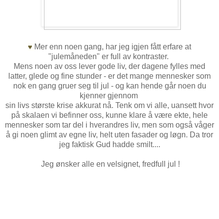
Mer enn noen gang, har jeg igjen fått erfare at
♥
"julemåneden" er full av kontraster.
Mens noen av oss lever gode liv, der dagene fylles med
latter, glede og fine stunder - er det mange mennesker som
nok en gang gruer seg til jul - og kan hende går noen du
kjenner gjennom
sin livs største krise akkurat nå. Tenk om vi alle, uansett hvor
på skalaen vi befinner oss, kunne klare å være ekte, hele
mennesker som tar del i hverandres liv, men som også våger
å gi noen glimt av egne liv, helt uten fasader og løgn. Da tror
jeg faktisk Gud hadde smilt....
Jeg ønsker alle en velsignet, fredfull jul !