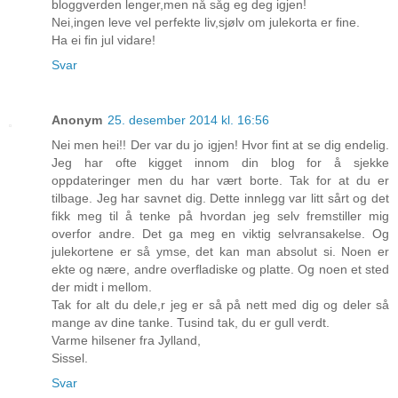
bloggverden lenger,men nå såg eg deg igjen!
Nei,ingen leve vel perfekte liv,sjølv om julekorta er fine.
Ha ei fin jul vidare!
Svar
Anonym
25. desember 2014 kl. 16:56
Nei men hei!! Der var du jo igjen! Hvor fint at se dig endelig.
Jeg har ofte kigget innom din blog for å sjekke
oppdateringer men du har vært borte. Tak for at du er
tilbage. Jeg har savnet dig. Dette innlegg var litt sårt og det
fikk meg til å tenke på hvordan jeg selv fremstiller mig
overfor andre. Det ga meg en viktig selvransakelse. Og
julekortene er så ymse, det kan man absolut si. Noen er
ekte og nære, andre overfladiske og platte. Og noen et sted
der midt i mellom.
Tak for alt du dele,r jeg er så på nett med dig og deler så
mange av dine tanke. Tusind tak, du er gull verdt.
Varme hilsener fra Jylland,
Sissel.
Svar