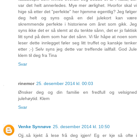
var det helt annerledes. Mye mer ærlighet. Hvorfor skal vi
hige så etter det "perfekte" her hjemme egentlig? Jeg følger
deg helt og syns også en del julekort kan være
skremmende perfekte i historiene om året som gikk. Jeg
syns ikke det er så slemt at du tenkte sånn, det er jo faktisk
litt synd på dem som har det sånn. Vi får håpe at noen som
leser dette innlegget føler seg litt truffet og kanskje tenker
etter ;-) Selv syns jeg dette var treffende iallfall. God Jule
klem til deg fra Tina
Svar
rinemor
25. desember 2014 kl. 00:03
Ønsker deg og din familie en fredfull og velsigned
julehøytid. Klem
Svar
Venke Synnøve
25. desember 2014 kl. 10:50
Ojj..så kjekt å lese frå deg igjen! Eg er kje så ofte i