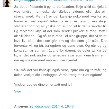
Ja, det er fristande å pynte på fasaden. Ikkje alltid så kjekt å
vise andre menneske dei dårlege sidene, eller det ein
strevar med. Men så er det kanskje noko med kva for eit
forum ein vel, også? Julekorta er jo ei helsing, ein slags
statusrapport og eit ynskje om ei god jul til dei vi sender til.
Eg forventar ikkje at dei som sender julekort til meg, fortel
alt slik det er... Og så er vi med i ei bibelgruppe, der vi deler
levd liv, både det som går bra og det som går trått. Der
forventar vi, og får, ærlegdom og opne svar. Og når eg og
kona samlar saman trådane for dagen, og deler tankar og
liv, er det nok andre og ærlegare svar som kjem fram enn
når eg snakkar med naboen over gjerdet...
Slik må det vel kanskje også vere, sjølv om eg forstår, og
deler, ynskjet ditt i innlegget. Verda treng meir ærlegdom!
Ynskjer deg og dine ei fortsatt god jul!
Svar
Anonym
26. desember 2014 kl. 16:47