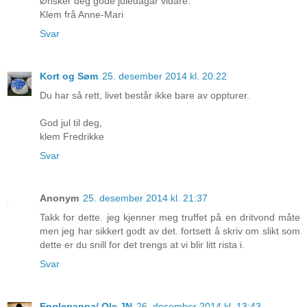
Ønsker deg gode juledagar vidare.
Klem frå Anne-Mari
Svar
Kort og Søm
25. desember 2014 kl. 20:22
Du har så rett, livet består ikke bare av oppturer.
God jul til deg,
klem Fredrikke
Svar
Anonym
25. desember 2014 kl. 21:37
Takk for dette. jeg kjenner meg truffet på en dritvond måte
men jeg har sikkert godt av det. fortsett å skriv om slikt som
dette er du snill for det trengs at vi blir litt rista i.
Svar
Englepappa/ Ole JN
26. desember 2014 kl. 13:43