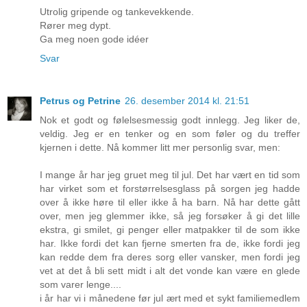
Utrolig gripende og tankevekkende.
Rører meg dypt.
Ga meg noen gode idéer
Svar
Petrus og Petrine
26. desember 2014 kl. 21:51
Nok et godt og følelsesmessig godt innlegg. Jeg liker de,
veldig. Jeg er en tenker og en som føler og du treffer
kjernen i dette. Nå kommer litt mer personlig svar, men:
I mange år har jeg gruet meg til jul. Det har vært en tid som
har virket som et forstørrelsesglass på sorgen jeg hadde
over å ikke høre til eller ikke å ha barn. Nå har dette gått
over, men jeg glemmer ikke, så jeg forsøker å gi det lille
ekstra, gi smilet, gi penger eller matpakker til de som ikke
har. Ikke fordi det kan fjerne smerten fra de, ikke fordi jeg
kan redde dem fra deres sorg eller vansker, men fordi jeg
vet at det å bli sett midt i alt det vonde kan være en glede
som varer lenge....
i år har vi i månedene før jul ært med et sykt familiemedlem