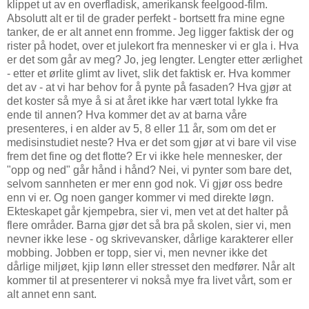
klippet ut av en overfladisk, amerikansk feelgood-film.
Absolutt alt er til de grader perfekt - bortsett fra mine egne
tanker, de er alt annet enn fromme. Jeg ligger faktisk der og
rister på hodet, over et julekort fra mennesker vi er gla i. Hva
er det som går av meg? Jo, jeg lengter. Lengter etter ærlighet
- etter et ørlite glimt av livet, slik det faktisk er. Hva kommer
det av - at vi har behov for å pynte på fasaden? Hva gjør at
det koster så mye å si at året ikke har vært total lykke fra
ende til annen? Hva kommer det av at barna våre
presenteres, i en alder av 5, 8 eller 11 år, som om det er
medisinstudiet neste? Hva er det som gjør at vi bare vil vise
frem det fine og det flotte? Er vi ikke hele mennesker, der
"opp og ned" går hånd i hånd? Nei, vi pynter som bare det,
selvom sannheten er mer enn god nok. Vi gjør oss bedre
enn vi er. Og noen ganger kommer vi med direkte løgn.
Ekteskapet går kjempebra, sier vi, men vet at det halter på
flere områder. Barna gjør det så bra på skolen, sier vi, men
nevner ikke lese - og skrivevansker, dårlige karakterer eller
mobbing. Jobben er topp, sier vi, men nevner ikke det
dårlige miljøet, kjip lønn eller stresset den medfører. Når alt
kommer til at presenterer vi nokså mye fra livet vårt, som er
alt annet enn sant.