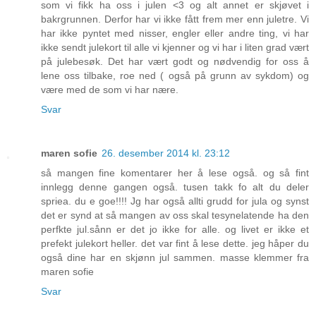
som vi fikk ha oss i julen <3 og alt annet er skjøvet i
bakrgrunnen. Derfor har vi ikke fått frem mer enn juletre. Vi
har ikke pyntet med nisser, engler eller andre ting, vi har
ikke sendt julekort til alle vi kjenner og vi har i liten grad vært
på julebesøk. Det har vært godt og nødvendig for oss å
lene oss tilbake, roe ned ( også på grunn av sykdom) og
være med de som vi har nære.
Svar
maren sofie
26. desember 2014 kl. 23:12
så mangen fine komentarer her å lese også. og så fint
innlegg denne gangen også. tusen takk fo alt du deler
spriea. du e goe!!!! Jg har også allti grudd for jula og synst
det er synd at så mangen av oss skal tesynelatende ha den
perfkte jul.sånn er det jo ikke for alle. og livet er ikke et
prefekt julekort heller. det var fint å lese dette. jeg håper du
også dine har en skjønn jul sammen. masse klemmer fra
maren sofie
Svar