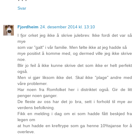
Svar
Fjordheim
24. desember 2014 kl. 13:10
I fjor orket jeg ikke å skrive julebrev. Ikke fordi det var så
mye
som var "galt" i vår familie. Men følte ikke at jeg hadde så
mye positivt å komme med, og dermed ville jeg ikke skrive
noe.
Blir jo feil å ikke kunne skrive det som ikke er helt perfekt
også.
Men vi gjør liksom ikke det. Skal ikke "plage" andre med
våre problemer.
Har noen fra Romfolket her i distriktet også. Gir de litt
penger noen ganger.
De fleste av oss har det jo bra, sett i forhold til mye av
verdens befolkning.
Fikk en melding i dag om ei som hadde fått beskjed fra
legen om
at hun hadde en kreftrype som ga henne 10%sjanse for å
overleve.