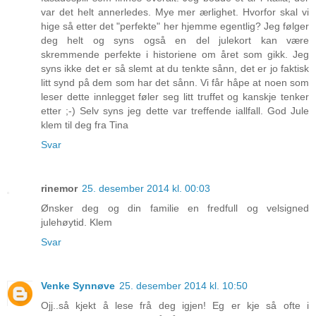
var det helt annerledes. Mye mer ærlighet. Hvorfor skal vi
hige så etter det "perfekte" her hjemme egentlig? Jeg følger
deg helt og syns også en del julekort kan være
skremmende perfekte i historiene om året som gikk. Jeg
syns ikke det er så slemt at du tenkte sånn, det er jo faktisk
litt synd på dem som har det sånn. Vi får håpe at noen som
leser dette innlegget føler seg litt truffet og kanskje tenker
etter ;-) Selv syns jeg dette var treffende iallfall. God Jule
klem til deg fra Tina
Svar
rinemor
25. desember 2014 kl. 00:03
Ønsker deg og din familie en fredfull og velsigned
julehøytid. Klem
Svar
Venke Synnøve
25. desember 2014 kl. 10:50
Ojj..så kjekt å lese frå deg igjen! Eg er kje så ofte i