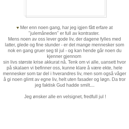
Mer enn noen gang, har jeg igjen fått erfare at
♥
"julemåneden" er full av kontraster.
Mens noen av oss lever gode liv, der dagene fylles med
latter, glede og fine stunder - er det mange mennesker som
nok en gang gruer seg til jul - og kan hende går noen du
kjenner gjennom
sin livs største krise akkurat nå. Tenk om vi alle, uansett hvor
på skalaen vi befinner oss, kunne klare å være ekte, hele
mennesker som tar del i hverandres liv, men som også våger
å gi noen glimt av egne liv, helt uten fasader og løgn. Da tror
jeg faktisk Gud hadde smilt....
Jeg ønsker alle en velsignet, fredfull jul !