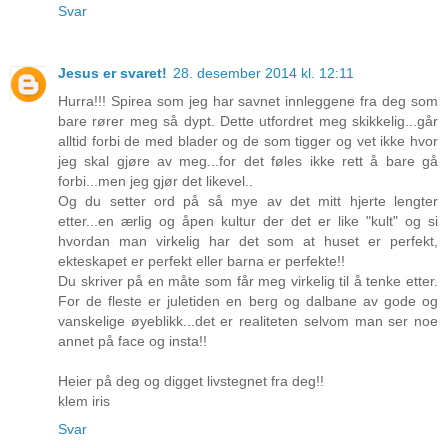
Svar
Jesus er svaret!
28. desember 2014 kl. 12:11
Hurra!!! Spirea som jeg har savnet innleggene fra deg som
bare rører meg så dypt. Dette utfordret meg skikkelig...går
alltid forbi de med blader og de som tigger og vet ikke hvor
jeg skal gjøre av meg...for det føles ikke rett å bare gå
forbi...men jeg gjør det likevel..
Og du setter ord på så mye av det mitt hjerte lengter
etter...en ærlig og åpen kultur der det er like "kult" og si
hvordan man virkelig har det som at huset er perfekt,
ekteskapet er perfekt eller barna er perfekte!!
Du skriver på en måte som får meg virkelig til å tenke etter.
For de fleste er juletiden en berg og dalbane av gode og
vanskelige øyeblikk...det er realiteten selvom man ser noe
annet på face og insta!!
Heier på deg og digget livstegnet fra deg!!
klem iris
Svar