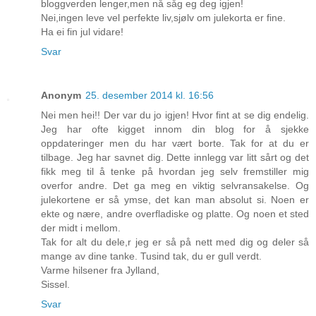
bloggverden lenger,men nå såg eg deg igjen!
Nei,ingen leve vel perfekte liv,sjølv om julekorta er fine.
Ha ei fin jul vidare!
Svar
Anonym
25. desember 2014 kl. 16:56
Nei men hei!! Der var du jo igjen! Hvor fint at se dig endelig.
Jeg har ofte kigget innom din blog for å sjekke
oppdateringer men du har vært borte. Tak for at du er
tilbage. Jeg har savnet dig. Dette innlegg var litt sårt og det
fikk meg til å tenke på hvordan jeg selv fremstiller mig
overfor andre. Det ga meg en viktig selvransakelse. Og
julekortene er så ymse, det kan man absolut si. Noen er
ekte og nære, andre overfladiske og platte. Og noen et sted
der midt i mellom.
Tak for alt du dele,r jeg er så på nett med dig og deler så
mange av dine tanke. Tusind tak, du er gull verdt.
Varme hilsener fra Jylland,
Sissel.
Svar