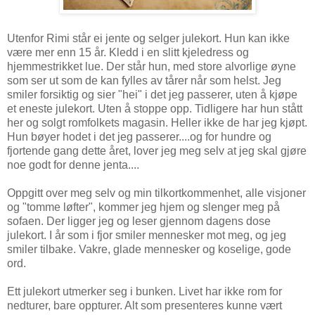
Utenfor Rimi står ei jente og selger julekort. Hun kan ikke
være mer enn 15 år. Kledd i en slitt kjeledress og
hjemmestrikket lue. Der står hun, med store alvorlige øyne
som ser ut som de kan fylles av tårer når som helst. Jeg
smiler forsiktig og sier "hei" i det jeg passerer, uten å kjøpe
et eneste julekort. Uten å stoppe opp. Tidligere har hun stått
her og solgt romfolkets magasin. Heller ikke de har jeg kjøpt.
Hun bøyer hodet i det jeg passerer....og for hundre og
fjortende gang dette året, lover jeg meg selv at jeg skal gjøre
noe godt for denne jenta....
Oppgitt over meg selv og min tilkortkommenhet, alle visjoner
og "tomme løfter", kommer jeg hjem og slenger meg på
sofaen. Der ligger jeg og leser gjennom dagens dose
julekort. I år som i fjor smiler mennesker mot meg, og jeg
smiler tilbake. Vakre, glade mennesker og koselige, gode
ord.
Ett julekort utmerker seg i bunken. Livet har ikke rom for
nedturer, bare oppturer. Alt som presenteres kunne vært