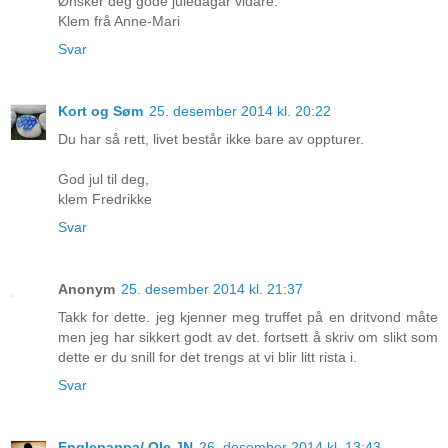
Ønsker deg gode juledagar vidare.
Klem frå Anne-Mari
Svar
Kort og Søm
25. desember 2014 kl. 20:22
Du har så rett, livet består ikke bare av oppturer.
God jul til deg,
klem Fredrikke
Svar
Anonym
25. desember 2014 kl. 21:37
Takk for dette. jeg kjenner meg truffet på en dritvond måte
men jeg har sikkert godt av det. fortsett å skriv om slikt som
dette er du snill for det trengs at vi blir litt rista i.
Svar
Englepappa/ Ole JN
26. desember 2014 kl. 13:43