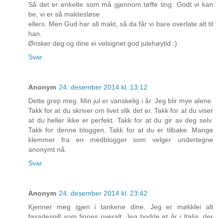
Så det er enkelte som må gjennom tøffe ting. Godt vi kan
be, vi er så maktesløse
ellers. Men Gud har all makt, så da får vi bare overlate alt til
han.
Ønsker deg og dine ei velsignet god julehøytid :)
Svar
Anonym
24. desember 2014 kl. 13:12
Dette grep meg. Min jul er vanskelig i år. Jeg blir mye alene.
Takk for at du skriver om livet slik det er. Takk for at du viser
at du heller ikke er perfekt. Takk for at du gir av deg selv.
Takk for denne bloggen. Takk for at du er tilbake. Mange
klemmer fra en medblogger som velger undertegne
anonymt nå.
Svar
Anonym
24. desember 2014 kl. 23:42
Kjenner meg igjen i tankene dine. Jeg er møkklei alt
fasadespill som finnes overalt. Jeg bodde et år i Italia, der