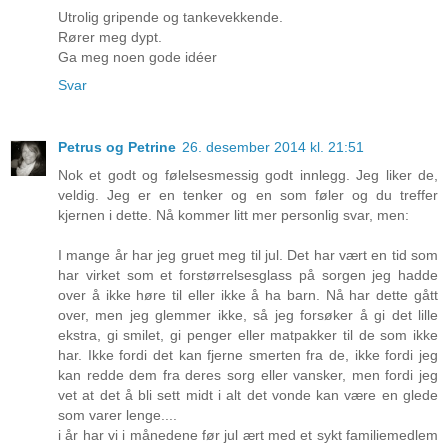
Utrolig gripende og tankevekkende.
Rører meg dypt.
Ga meg noen gode idéer
Svar
Petrus og Petrine
26. desember 2014 kl. 21:51
Nok et godt og følelsesmessig godt innlegg. Jeg liker de,
veldig. Jeg er en tenker og en som føler og du treffer
kjernen i dette. Nå kommer litt mer personlig svar, men:
I mange år har jeg gruet meg til jul. Det har vært en tid som
har virket som et forstørrelsesglass på sorgen jeg hadde
over å ikke høre til eller ikke å ha barn. Nå har dette gått
over, men jeg glemmer ikke, så jeg forsøker å gi det lille
ekstra, gi smilet, gi penger eller matpakker til de som ikke
har. Ikke fordi det kan fjerne smerten fra de, ikke fordi jeg
kan redde dem fra deres sorg eller vansker, men fordi jeg
vet at det å bli sett midt i alt det vonde kan være en glede
som varer lenge....
i år har vi i månedene før jul ært med et sykt familiemedlem