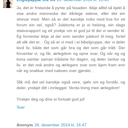
Ja, det er fristande å pynte på fasaden. Ikkje alltid så kjekt å
vise andre menneske dei dårlege sidene, eller det ein
strevar med. Men så er det kanskje noko med kva for eit
forum ein vel, også? Julekorta er jo ei helsing, ein slags
statusrapport og eit ynskje om ei god jul til dei vi sender til.
Eg forventar ikkje at dei som sender julekort til meg, fortel
alt slik det er... Og så er vi med i ei bibelgruppe, der vi deler
levd liv, både det som går bra og det som går trått. Der
forventar vi, og får, ærlegdom og opne svar. Og når eg og
kona samlar saman trådane for dagen, og deler tankar og
liv, er det nok andre og ærlegare svar som kjem fram enn
når eg snakkar med naboen over gjerdet...
Slik må det vel kanskje også vere, sjølv om eg forstår, og
deler, ynskjet ditt i innlegget. Verda treng meir ærlegdom!
Ynskjer deg og dine ei fortsatt god jul!
Svar
Anonym
26. desember 2014 kl. 16:47