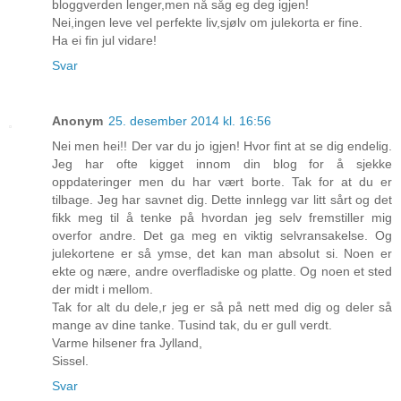
bloggverden lenger,men nå såg eg deg igjen!
Nei,ingen leve vel perfekte liv,sjølv om julekorta er fine.
Ha ei fin jul vidare!
Svar
Anonym
25. desember 2014 kl. 16:56
Nei men hei!! Der var du jo igjen! Hvor fint at se dig endelig.
Jeg har ofte kigget innom din blog for å sjekke
oppdateringer men du har vært borte. Tak for at du er
tilbage. Jeg har savnet dig. Dette innlegg var litt sårt og det
fikk meg til å tenke på hvordan jeg selv fremstiller mig
overfor andre. Det ga meg en viktig selvransakelse. Og
julekortene er så ymse, det kan man absolut si. Noen er
ekte og nære, andre overfladiske og platte. Og noen et sted
der midt i mellom.
Tak for alt du dele,r jeg er så på nett med dig og deler så
mange av dine tanke. Tusind tak, du er gull verdt.
Varme hilsener fra Jylland,
Sissel.
Svar