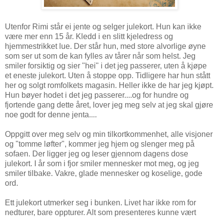
Utenfor Rimi står ei jente og selger julekort. Hun kan ikke
være mer enn 15 år. Kledd i en slitt kjeledress og
hjemmestrikket lue. Der står hun, med store alvorlige øyne
som ser ut som de kan fylles av tårer når som helst. Jeg
smiler forsiktig og sier "hei" i det jeg passerer, uten å kjøpe
et eneste julekort. Uten å stoppe opp. Tidligere har hun stått
her og solgt romfolkets magasin. Heller ikke de har jeg kjøpt.
Hun bøyer hodet i det jeg passerer....og for hundre og
fjortende gang dette året, lover jeg meg selv at jeg skal gjøre
noe godt for denne jenta....
Oppgitt over meg selv og min tilkortkommenhet, alle visjoner
og "tomme løfter", kommer jeg hjem og slenger meg på
sofaen. Der ligger jeg og leser gjennom dagens dose
julekort. I år som i fjor smiler mennesker mot meg, og jeg
smiler tilbake. Vakre, glade mennesker og koselige, gode
ord.
Ett julekort utmerker seg i bunken. Livet har ikke rom for
nedturer, bare oppturer. Alt som presenteres kunne vært