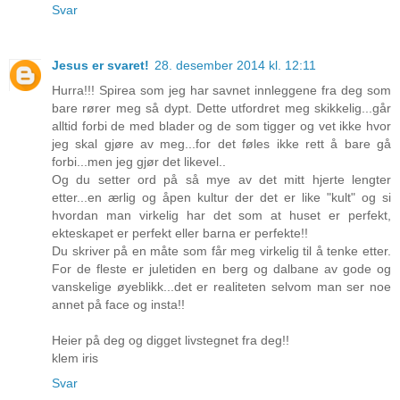
Svar
Jesus er svaret!
28. desember 2014 kl. 12:11
Hurra!!! Spirea som jeg har savnet innleggene fra deg som
bare rører meg så dypt. Dette utfordret meg skikkelig...går
alltid forbi de med blader og de som tigger og vet ikke hvor
jeg skal gjøre av meg...for det føles ikke rett å bare gå
forbi...men jeg gjør det likevel..
Og du setter ord på så mye av det mitt hjerte lengter
etter...en ærlig og åpen kultur der det er like "kult" og si
hvordan man virkelig har det som at huset er perfekt,
ekteskapet er perfekt eller barna er perfekte!!
Du skriver på en måte som får meg virkelig til å tenke etter.
For de fleste er juletiden en berg og dalbane av gode og
vanskelige øyeblikk...det er realiteten selvom man ser noe
annet på face og insta!!
Heier på deg og digget livstegnet fra deg!!
klem iris
Svar