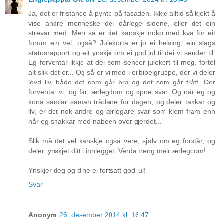
Ja, det er fristande å pynte på fasaden. Ikkje alltid så kjekt å
vise andre menneske dei dårlege sidene, eller det ein
strevar med. Men så er det kanskje noko med kva for eit
forum ein vel, også? Julekorta er jo ei helsing, ein slags
statusrapport og eit ynskje om ei god jul til dei vi sender til.
Eg forventar ikkje at dei som sender julekort til meg, fortel
alt slik det er... Og så er vi med i ei bibelgruppe, der vi deler
levd liv, både det som går bra og det som går trått. Der
forventar vi, og får, ærlegdom og opne svar. Og når eg og
kona samlar saman trådane for dagen, og deler tankar og
liv, er det nok andre og ærlegare svar som kjem fram enn
når eg snakkar med naboen over gjerdet...
Slik må det vel kanskje også vere, sjølv om eg forstår, og
deler, ynskjet ditt i innlegget. Verda treng meir ærlegdom!
Ynskjer deg og dine ei fortsatt god jul!
Svar
Anonym
26. desember 2014 kl. 16:47