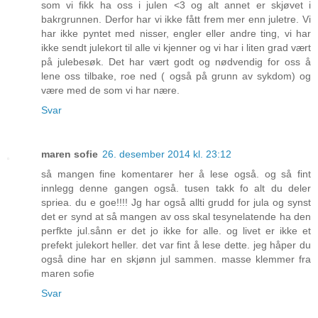
som vi fikk ha oss i julen <3 og alt annet er skjøvet i
bakrgrunnen. Derfor har vi ikke fått frem mer enn juletre. Vi
har ikke pyntet med nisser, engler eller andre ting, vi har
ikke sendt julekort til alle vi kjenner og vi har i liten grad vært
på julebesøk. Det har vært godt og nødvendig for oss å
lene oss tilbake, roe ned ( også på grunn av sykdom) og
være med de som vi har nære.
Svar
maren sofie
26. desember 2014 kl. 23:12
så mangen fine komentarer her å lese også. og så fint
innlegg denne gangen også. tusen takk fo alt du deler
spriea. du e goe!!!! Jg har også allti grudd for jula og synst
det er synd at så mangen av oss skal tesynelatende ha den
perfkte jul.sånn er det jo ikke for alle. og livet er ikke et
prefekt julekort heller. det var fint å lese dette. jeg håper du
også dine har en skjønn jul sammen. masse klemmer fra
maren sofie
Svar