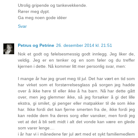
Utrolig gripende og tankevekkende.
Rører meg dypt.
Ga meg noen gode idéer
Svar
Petrus og Petrine
26. desember 2014 kl. 21:51
Nok et godt og følelsesmessig godt innlegg. Jeg liker de,
veldig. Jeg er en tenker og en som føler og du treffer
kjernen i dette. Nå kommer litt mer personlig svar, men:
I mange år har jeg gruet meg til jul. Det har vært en tid som
har virket som et forstørrelsesglass på sorgen jeg hadde
over å ikke høre til eller ikke å ha barn. Nå har dette gått
over, men jeg glemmer ikke, så jeg forsøker å gi det lille
ekstra, gi smilet, gi penger eller matpakker til de som ikke
har. Ikke fordi det kan fjerne smerten fra de, ikke fordi jeg
kan redde dem fra deres sorg eller vansker, men fordi jeg
vet at det å bli sett midt i alt det vonde kan være en glede
som varer lenge....
i år har vi i månedene før jul ært med et sykt familiemedlem