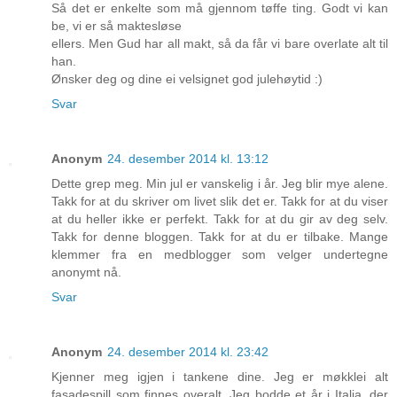
Så det er enkelte som må gjennom tøffe ting. Godt vi kan
be, vi er så maktesløse
ellers. Men Gud har all makt, så da får vi bare overlate alt til
han.
Ønsker deg og dine ei velsignet god julehøytid :)
Svar
Anonym
24. desember 2014 kl. 13:12
Dette grep meg. Min jul er vanskelig i år. Jeg blir mye alene.
Takk for at du skriver om livet slik det er. Takk for at du viser
at du heller ikke er perfekt. Takk for at du gir av deg selv.
Takk for denne bloggen. Takk for at du er tilbake. Mange
klemmer fra en medblogger som velger undertegne
anonymt nå.
Svar
Anonym
24. desember 2014 kl. 23:42
Kjenner meg igjen i tankene dine. Jeg er møkklei alt
fasadespill som finnes overalt. Jeg bodde et år i Italia, der