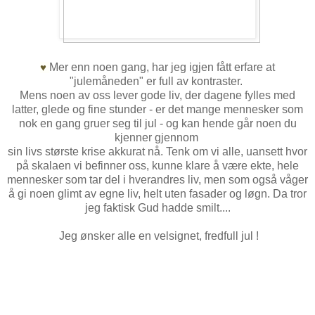
Mer enn noen gang, har jeg igjen fått erfare at
♥
"julemåneden" er full av kontraster.
Mens noen av oss lever gode liv, der dagene fylles med
latter, glede og fine stunder - er det mange mennesker som
nok en gang gruer seg til jul - og kan hende går noen du
kjenner gjennom
sin livs største krise akkurat nå. Tenk om vi alle, uansett hvor
på skalaen vi befinner oss, kunne klare å være ekte, hele
mennesker som tar del i hverandres liv, men som også våger
å gi noen glimt av egne liv, helt uten fasader og løgn. Da tror
jeg faktisk Gud hadde smilt....
Jeg ønsker alle en velsignet, fredfull jul !