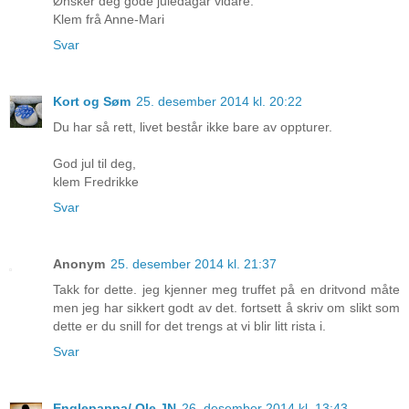
Ønsker deg gode juledagar vidare.
Klem frå Anne-Mari
Svar
Kort og Søm
25. desember 2014 kl. 20:22
Du har så rett, livet består ikke bare av oppturer.
God jul til deg,
klem Fredrikke
Svar
Anonym
25. desember 2014 kl. 21:37
Takk for dette. jeg kjenner meg truffet på en dritvond måte
men jeg har sikkert godt av det. fortsett å skriv om slikt som
dette er du snill for det trengs at vi blir litt rista i.
Svar
Englepappa/ Ole JN
26. desember 2014 kl. 13:43