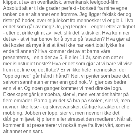
klippet ut av en overfladisk, amerikansk feelgood-film.
Absolutt alt er til de grader perfekt - bortsett fra mine egne
tanker, de er alt annet enn fromme. Jeg ligger faktisk der og
rister på hodet, over et julekort fra mennesker vi er gla i. Hva
er det som går av meg? Jo, jeg lengter. Lengter etter ærlighet
- etter et ørlite glimt av livet, slik det faktisk er. Hva kommer
det av - at vi har behov for å pynte på fasaden? Hva gjør at
det koster så mye å si at året ikke har vært total lykke fra
ende til annen? Hva kommer det av at barna våre
presenteres, i en alder av 5, 8 eller 11 år, som om det er
medisinstudiet neste? Hva er det som gjør at vi bare vil vise
frem det fine og det flotte? Er vi ikke hele mennesker, der
"opp og ned" går hånd i hånd? Nei, vi pynter som bare det,
selvom sannheten er mer enn god nok. Vi gjør oss bedre
enn vi er. Og noen ganger kommer vi med direkte løgn.
Ekteskapet går kjempebra, sier vi, men vet at det halter på
flere områder. Barna gjør det så bra på skolen, sier vi, men
nevner ikke lese - og skrivevansker, dårlige karakterer eller
mobbing. Jobben er topp, sier vi, men nevner ikke det
dårlige miljøet, kjip lønn eller stresset den medfører. Når alt
kommer til at presenterer vi nokså mye fra livet vårt, som er
alt annet enn sant.