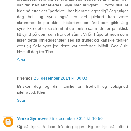
var det helt annerledes. Mye mer ærlighet. Hvorfor skal vi
hige så etter det "perfekte" her hjemme egentlig? Jeg følger
deg helt og syns også en del julekort kan være
skremmende perfekte i historiene om året som gikk. Jeg
syns ikke det er så slemt at du tenkte sånn, det er jo faktisk
litt synd på dem som har det sånn. Vi får håpe at noen som
leser dette innlegget føler seg litt truffet og kanskje tenker
etter ;-) Selv syns jeg dette var treffende iallfall. God Jule
klem til deg fra Tina
Svar
rinemor
25. desember 2014 kl. 00:03
Ønsker deg og din familie en fredfull og velsigned
julehøytid. Klem
Svar
Venke Synnøve
25. desember 2014 kl. 10:50
Ojj..så kjekt å lese frå deg igjen! Eg er kje så ofte i