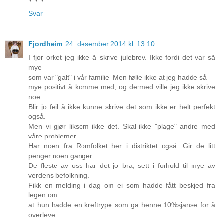
Svar
Fjordheim
24. desember 2014 kl. 13:10
I fjor orket jeg ikke å skrive julebrev. Ikke fordi det var så
mye
som var "galt" i vår familie. Men følte ikke at jeg hadde så
mye positivt å komme med, og dermed ville jeg ikke skrive
noe.
Blir jo feil å ikke kunne skrive det som ikke er helt perfekt
også.
Men vi gjør liksom ikke det. Skal ikke "plage" andre med
våre problemer.
Har noen fra Romfolket her i distriktet også. Gir de litt
penger noen ganger.
De fleste av oss har det jo bra, sett i forhold til mye av
verdens befolkning.
Fikk en melding i dag om ei som hadde fått beskjed fra
legen om
at hun hadde en kreftrype som ga henne 10%sjanse for å
overleve.