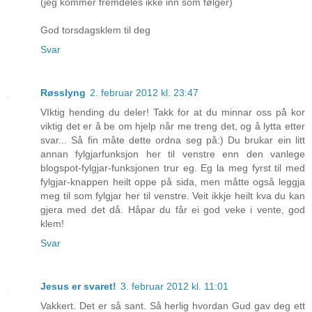
(jeg kommer fremdeles ikke inn som følger)
God torsdagsklem til deg
Svar
Røsslyng
2. februar 2012 kl. 23:47
VIktig hending du deler! Takk for at du minnar oss på kor
viktig det er å be om hjelp når me treng det, og å lytta etter
svar... Så fin måte dette ordna seg på:) Du brukar ein litt
annan fylgjarfunksjon her til venstre enn den vanlege
blogspot-fylgjar-funksjonen trur eg. Eg la meg fyrst til med
fylgjar-knappen heilt oppe på sida, men måtte også leggja
meg til som fylgjar her til venstre. Veit ikkje heilt kva du kan
gjera med det då. Håpar du får ei god veke i vente, god
klem!
Svar
Jesus er svaret!
3. februar 2012 kl. 11:01
Vakkert. Det er så sant. Så herlig hvordan Gud gav deg ett