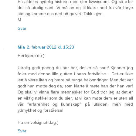
En aldeles nydelig historie med stor livsvisdom. Og så eTsr
det så utrolig sant. Vi må av og til klatre ned fra vår høye
stol og komme oss ned på gulvet. Takk igjen.
M
Svar
Mia
2. februar 2012 kl. 15:23
Hei kjære du:)
Utrolig godt poeng du har her, det er så sant! Kjenner jeg
føler med denne lille gutten i hans fortvilelse... Det er ikke
lett å være liten og bære så tunge bekymringer. Men det var
godt han møtte deg da, som klarte å møte han der han var!
Og skal vi vinne flere mennesker for Gud tror jeg at det er
en viktig nøkkel som du sier, at vi kan møte dem er uten all
vår "erfarenhet og kunnskap" på utsiden, men med
ydmykhet og forståelse!
Ha en velsignet dag:)
Svar