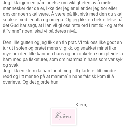
Jeg fikk igjen en påminnelse om viktigheten av å møte
mennesker der de er, ikke der jeg er eller der jeg tror eller
ønsker noen skal være. Å være på likt nivå med den du skal
snakke med, er alfa og omega. Og jeg fikk en bekreftelse på
det Gud har sagt, at Han vil gi oss rette ord i rett tid - og at for
å "vinne" noen, skal vi på deres nivå.
Den lille gutten og jeg fikk en fin prat. Vi tok oss like godt en
tur ut i solen og pratet mens vi gikk, og snakket minst like
mye om den lille kaninen hans og om onkelen som pleide ta
ham med på fisketurer, som om mamma`n hans som var syk
og svak.
Jeg fikk en klem da han forlot meg, litt gladere, litt mindre
redd og litt mer tro på at mamma`n hans faktisk kom til å
overleve. Og det gjorde hun.
Klem,