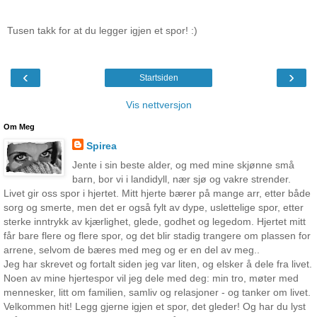
Tusen takk for at du legger igjen et spor! :)
‹
›
Startsiden
Vis nettversjon
Om Meg
Spirea
Jente i sin beste alder, og med mine skjønne små
barn, bor vi i landidyll, nær sjø og vakre strender.
Livet gir oss spor i hjertet. Mitt hjerte bærer på mange arr, etter både
sorg og smerte, men det er også fylt av dype, uslettelige spor, etter
sterke inntrykk av kjærlighet, glede, godhet og legedom. Hjertet mitt
får bare flere og flere spor, og det blir stadig trangere om plassen for
arrene, selvom de bæres med meg og er en del av meg..
Jeg har skrevet og fortalt siden jeg var liten, og elsker å dele fra livet.
Noen av mine hjertespor vil jeg dele med deg: min tro, møter med
mennesker, litt om familien, samliv og relasjoner - og tanker om livet.
Velkommen hit! Legg gjerne igjen et spor, det gleder! Og har du lyst