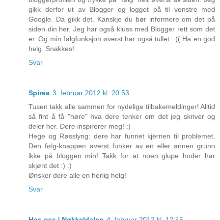
gikk derfor ut av Blogger og logget på til venstre med
Google. Da gikk det. Kanskje du bør informere om det på
siden din her. Jeg har også kluss med Blogger rett som det
er. Og min følgfunksjon øverst har også tullet. :(( Ha en god
helg. Snakkes!
Svar
Spirea
3. februar 2012 kl. 20:53
Tusen takk alle sammen for nydelige tilbakemeldinger! Alltid
så fint å få "høre" hva dere tenker om det jeg skriver og
deler her. Dere inspirerer meg! :)
Hege og Røsslyng: dere har funnet kjernen til problemet.
Den følg-knappen øverst funker av en eller annen grunn
ikke på bloggen min! Takk for at noen glupe hoder har
skjønt det :) :)
Ønsker dere alle en herlig helg!
Svar
Hos oss i Nøkkeldalen
4. februar 2012 kl. 12:45