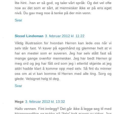
lite hint...han er så god, og taler vårt språk. Og det vel ofte
noe av det som er sårt, at mennesker ikke er på ens eget
nivå. Du gav meg noe å tenke på der min venn.
Svar
Sissel Lindeman
3. februar 2012 kl. 11:22
Viktig illustrasion for hvordan Herren kan lede oss når vi
selv står fast. Vi kaver på egenhånd og glemmer helt at vi
har en mester som er suveren. Jeg har selv stått fast så
mange gange ovenfor mennesker. Jeg har bedt Herren gi
meg ord og jeg har fått ord som jeg i ettertid skjønte at jeg
aldri hadde klart å komme opp med selv. Så fint du minner
oss om at vi kan komme til Herren med alle ting. Sorg og
glede. Velsignet helg til deg.
Svar
Hege
3. februar 2012 kl. 13:32
Hallo vennen. Fint innlegg!! Det går ikke å legge seg til med
bloggerprofilen og trykke på "følg" helt øverst av siden. Jeg