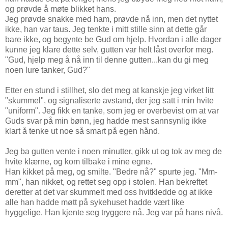
og prøvde å møte blikket hans.
Jeg prøvde snakke med ham, prøvde nå inn, men det nyttet
ikke, han var taus. Jeg tenkte i mitt stille sinn at dette går
bare ikke, og begynte be Gud om hjelp. Hvordan i alle dager
kunne jeg klare dette selv, gutten var helt låst overfor meg.
"Gud, hjelp meg å nå inn til denne gutten...kan du gi meg
noen lure tanker, Gud?"
Etter en stund i stillhet, slo det meg at kanskje jeg virket litt
"skummel", og signaliserte avstand, der jeg satt i min hvite
"uniform". Jeg fikk en tanke, som jeg er overbevist om at var
Guds svar på min bønn, jeg hadde mest sannsynlig ikke
klart å tenke ut noe så smart på egen hånd.
Jeg ba gutten vente i noen minutter, gikk ut og tok av meg de
hvite klærne, og kom tilbake i mine egne.
Han kikket på meg, og smilte. "Bedre nå?" spurte jeg. "Mm-
mm", han nikket, og rettet seg opp i stolen. Han bekreftet
deretter at det var skummelt med oss hvitkledde og at ikke
alle han hadde møtt på sykehuset hadde vært like
hyggelige. Han kjente seg tryggere nå. Jeg var på hans nivå.