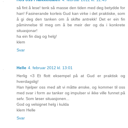
så fint å lese! tenk så masse den tiden med deg betydde for
han! Fasinerande korleis Gud kan virke i det praktiske, som
å gi deg den tanken om å skifte antrekk! Det er ein fin
påminnelse til meg om å be meir der og da i konkrete
situasjonar!
ha ein fin dag og helg!
klem
Svar
Helle
4. februar 2012 kl. 13:01
Herlig <3 Et flott eksempel på at Gud er praktisk og
hverdagslig!
Han hjelper oss med alt vi måtte ønske, og kommer til oss
med svar i form av tanker og impulser vi ikke ville funnet på
selv. Som løser situasjonen...
God og velsignet helg i kulda
klem Helle
Svar