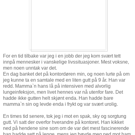
For en tid tilbake var jeg i en jobb der jeg kom svært tett
innpå mennesker i vanskelige livssituasjoner. Mest voksne,
men noen unntak var det.
En dag banket det på kontordøren min, og noen lurte på om
jeg kunne ta en samtale med en liten gutt på 9 år. Han var
redd. Mamma`n hans lå på intensiven med alvorlig
lungeinfeksjon, men livet hennes var nå utenfor fare. Det
hadde ikke gutten helt skjønt enda. Han hadde bare
mamma`n sin og levde enda i frykt og var svært urolig.
En times tid senere, tok jeg i mot en spak, sky og sorgtung
gutt. Vi satt der overfor hverandre på kontoret. Han kikket
ned på hendene sine som om de var det mest fascinerende
han hadde sett på lenge, mens jeg bøyde meg ned mot ham,