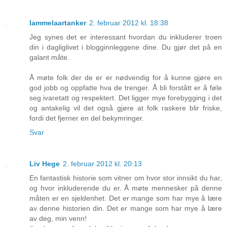
lammelaartanker
2. februar 2012 kl. 18:38
Jeg synes det er interessant hvordan du inkluderer troen
din i dagliglivet i blogginnleggene dine. Du gjør det på en
galant måte.
Å møte folk der de er er nødvendig for å kunne gjøre en
god jobb og oppfatte hva de trenger. Å bli forstått er å føle
seg ivaretatt og respektert. Det ligger mye forebygging i det
og antakelig vil det også gjøre at folk raskere blir friske,
fordi det fjerner en del bekymringer.
Svar
Liv Hege
2. februar 2012 kl. 20:13
En fantastisk historie som vitner om hvor stor innsikt du har,
og hvor inkluderende du er. Å møte mennesker på denne
måten er en sjeldenhet. Det er mange som har mye å lære
av denne historien din. Det er mange som har mye å lære
av deg, min venn!