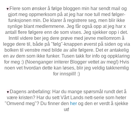
Flere som ønsker å følge bloggen min har sendt mail og
♥
gjort meg oppmerksom på at jeg har noe tull med følger-
funksjonen min. De klarer å registrere seg, men blir ikke
synlige blant medlemmene. Jeg får også opp at jeg har x
antall flere følgere enn de som vises. Jeg sjekker opp i det.
Inntil videre ber jeg dere prøve med jevne mellomrom å
legge dere til, både på "følg"-knappen øverst på siden og via
bolken til venstre med bilde av alle følgere. Det er antakelig
en av dem som ikke funker. Tusen takk for info og oppklaring
for meg :) (Noenganger irriterer Blogger vettet av meg!) Hvis
noen vet hvordan dette kan løses, blir jeg veldig takknemlig
for innspill! :)
Dagens anbefaling: Har du mange spørsmål rundt det å
♥
være kristen? Har du sett Vårt Lands nett-serie som heter
"Omvend meg"? Du finner den
her
og den er verdt å sjekke
u
t!