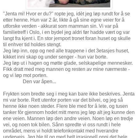
"Jenta mi! Hvor er du?" ropte jeg, idèt jeg løp rundt for å se
etter henne. Hun var 2 år, likte å gå sine egne veier for å
utforske verden - akkurat som mamman sin. Vi var på
familietreff i Oslo, i en bydel jeg aldri før hadde vært og var
langt fra kjent i. En stor jernport tronet foran huset og skulle
til enhver tid holdes stengt.
Jeg løp inn, opp og ned alle trappene i det 3etasjes huset,
kikket inni skap og under senger - hun var borte.
Jeg løp ut i hagen og møtte glade, selskapelige mennesker.
Fikk dratt med meg mannen og resten av mine nærmeste -
og vi løp mot porten.
Den var åpen...
Frykten som bredte seg i meg kan bare ikke beskrives. Jenta
mi var borte. Rett utenfor porten var det bilvei, og jeg så
henne ikke noen steder. Flere ble med for å lete, og tusen
tanker fòr gjennom hodet mitt mens jeg løp alt jeg kunne den
ene veien. Mannen løp den andre veien. Noen løp en tredje
vei, og noen tok bilen. Sånn spredte vi oss rundt i hele
området, mens vi holdt telefonkontakt med hverandre
underveis. Jeg ble til og med helt irrasjonell oppi det hele,