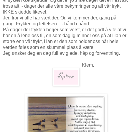
vi fryktet ikke skjedde. Og det er jo slike dager det er flest av,
tross alt - dager der alle våre bekymringer og all vår frykt
IKKE skjedde likevel.
Jeg tror vi alle har vært der. Og vi kommer der, gang på
gang. Frykten og lettelsen... - hånd i hånd.
På dager der frykten herjer som verst, er det godt å vite at vi
har en å lene oss til, en som daglig minner oss på at Han er
større enn vår frykt, Han er den som holder oss når hele
verden føles som en skummel plass å være.
Jeg ønsker deg en dag full av glede, håp og forventning.
Klem,