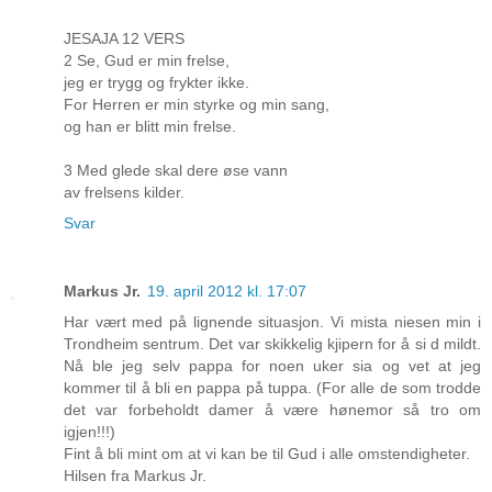
JESAJA 12 VERS
2 Se, Gud er min frelse,
jeg er trygg og frykter ikke.
For Herren er min styrke og min sang,
og han er blitt min frelse.
3 Med glede skal dere øse vann
av frelsens kilder.
Svar
Markus Jr.
19. april 2012 kl. 17:07
Har vært med på lignende situasjon. Vi mista niesen min i
Trondheim sentrum. Det var skikkelig kjipern for å si d mildt.
Nå ble jeg selv pappa for noen uker sia og vet at jeg
kommer til å bli en pappa på tuppa. (For alle de som trodde
det var forbeholdt damer å være hønemor så tro om
igjen!!!)
Fint å bli mint om at vi kan be til Gud i alle omstendigheter.
Hilsen fra Markus Jr.