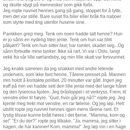
og skulte stygt på mennesker som gikk forbi.
Jeg ropte navnet hennes gang på gang, stoppet for å lytte,
men det var stille. Bare suset fra biler eller bråk fra naboer
som styrte med ting utenfor husene sine.
Panikken grep meg. Tenk om noen hadde tatt henne? Hun
er jo sånn en nydelig liten jente. Tenk om hun var blitt
påkjørt? Tenk om hun sitter fast, har ramlet, skadet seg...Og
sånn fortsatte mine tanker. Ikke så rart. Vi var i Oslo, langt
vekk fra vår lille sørlandsby, og min lille skatt var forsvunnet.
Jeg knakk sammen da jeg snakket med andre letende
underveis, som ikke fant henne. Tårene presset på. Mannen
min holdt å kontakte politiet. 20 minutter var gått. Ingen jeg
traff på min vei hadde sett den lille jenta med det lange håret
og den lyserosa kjolen. Jeg bråstoppet i et veikryss. Frem, til
venstre eller til høyre. "Gud, hvor går jeg nå?" ropte jeg. Jeg
kjente meg trekt mot venstre, en rar følelse. Og jeg løp. Helt
utslitt ropte jeg navnet hennes igjen mens tårene rant. Et
lystig tilsvar kunne brått høres i det fjerne. "Mamma, kom og
se!" "Er du der?" ropte jeg tilbake. "Ja, mamma, jeg sitter i
hagen, de har kaniner! Kom, mamma!" Jeg løp inn i en hage