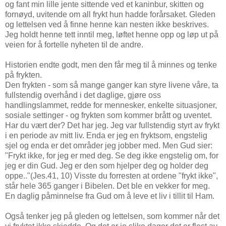
og fant min lille jente sittende ved et kaninbur, skitten og
fornøyd, uvitende om all frykt hun hadde forårsaket. Gleden
og lettelsen ved å finne henne kan nesten ikke beskrives.
Jeg holdt henne tett inntil meg, løftet henne opp og løp ut på
veien for å fortelle nyheten til de andre.
Historien endte godt, men den får meg til å minnes og tenke
på frykten.
Den frykten - som så mange ganger kan styre livene våre, ta
fullstendig overhånd i det daglige, gjøre oss
handlingslammet, redde for mennesker, enkelte situasjoner,
sosiale settinger - og frykten som kommer brått og uventet.
Har du vært der? Det har jeg. Jeg var fullstendig styrt av frykt
i en periode av mitt liv. Enda er jeg en fryktsom, engstelig
sjel og enda er det områder jeg jobber med. Men Gud sier:
"Frykt ikke, for jeg er med deg. Se deg ikke engstelig om, for
jeg er din Gud. Jeg er den som hjelper deg og holder deg
oppe.."(Jes.41, 10) Visste du forresten at ordene "frykt ikke",
står hele 365 ganger i Bibelen. Det ble en vekker for meg.
En daglig påminnelse fra Gud om å leve et liv i tillit til Ham.
Også tenker jeg på gleden og lettelsen, som kommer når det