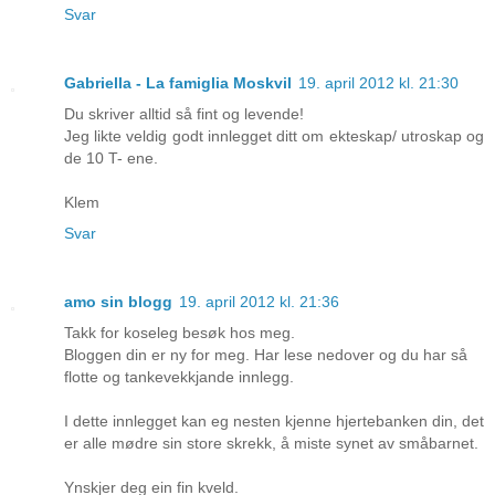
Svar
Gabriella - La famiglia Moskvil
19. april 2012 kl. 21:30
Du skriver alltid så fint og levende!
Jeg likte veldig godt innlegget ditt om ekteskap/ utroskap og
de 10 T- ene.
Klem
Svar
amo sin blogg
19. april 2012 kl. 21:36
Takk for koseleg besøk hos meg.
Bloggen din er ny for meg. Har lese nedover og du har så
flotte og tankevekkjande innlegg.
I dette innlegget kan eg nesten kjenne hjertebanken din, det
er alle mødre sin store skrekk, å miste synet av småbarnet.
Ynskjer deg ein fin kveld.