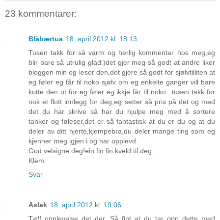
23 kommentarer:
Blåbærtua
18. april 2012 kl. 18:13
Tusen takk for så varm og herlig kommentar hos meg,eg
blir bare så utrulig glad:)det gjer meg så godt at andre liker
bloggen min og leser den,det gjere så godt for sjølvtilliten at
eg føler eg får til noko sjølv om eg enkelte ganger vill bare
kutte den ut for eg føler eg ikkje får til noko...tusen takk for
nok et flott innlegg for deg,eg setter så pris på det og med
det du har skrive så har du hjulpe meg med å sortere
tanker og føleser,det er så fantastisk at du er du og at du
deler av ditt hjerte,kjempebra,du deler mange ting som eg
kjenner meg igjen i og har opplevd.
Gud velsigne deg!ein fin fin kveld til deg.
Klem
Svar
Aslak
18. april 2012 kl. 19:06
Tøff opplevelse det der. Så fint at du tar opp dette med