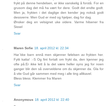
frykt på denne hendelsen, er ikke vanskelig å forstå. For en
grusom dag det må ha vært for dere. Godt det endte godt.
Men ja, frykten i det daglige den kender jeg nokså godt
dessverre. Men Gud er med og hjelper, dag for dag.
Ønsker deg en velsignet uke videre. Varme hilsener fra
Sissel
Svar
Maren Sofie
18. april 2012 kl. 22:34
Har`kke barn ennå men skjønner følelsen av frykten her.
Fytti katta! :-S Og fint fortalt om frykt da, den kjenner jeg
ofte på.Er ikke lett å la det være heller syns jeg for noen
ganger blir den så overveldene om du skjønner da. Gla for
å vite Gud går sammen med meg i alle ting allikavel.
Bless bless. Klemmer fra Maren
Svar
Anonymous
18. april 2012 kl. 22:40