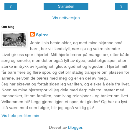
‹
›
Startsiden
Vis nettversjon
Om Meg
Spirea
Jente i sin beste alder, og med mine skjønne små
barn, bor vi i landidyll, nær sjø og vakre strender.
Livet gir oss spor i hjertet. Mitt hjerte bærer på mange arr, etter både
sorg og smerte, men det er også fylt av dype, uslettelige spor, etter
sterke inntrykk av kjærlighet, glede, godhet og legedom. Hjertet mitt
får bare flere og flere spor, og det blir stadig trangere om plassen for
arrene, selvom de bæres med meg og er en del av meg..
Jeg har skrevet og fortalt siden jeg var liten, og elsker å dele fra livet.
Noen av mine hjertespor vil jeg dele med deg: min tro, møter med
mennesker, litt om familien, samliv og relasjoner - og tanker om livet.
Velkommen hit! Legg gjerne igjen et spor, det gleder! Og har du lyst
til å være med som følger, blir jeg også veldig gla!
Vis hele profilen min
Drevet av
Blogger
.