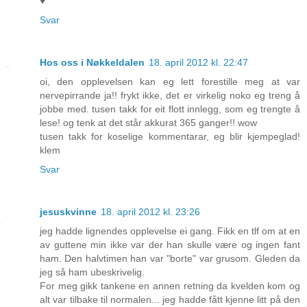
♥
Svar
Hos oss i Nøkkeldalen
18. april 2012 kl. 22:47
oi, den opplevelsen kan eg lett forestille meg at var
nervepirrande ja!! frykt ikke, det er virkelig noko eg treng å
jobbe med. tusen takk for eit flott innlegg, som eg trengte å
lese! og tenk at det står akkurat 365 ganger!! wow
tusen takk for koselige kommentarar, eg blir kjempeglad!
klem
Svar
jesuskvinne
18. april 2012 kl. 23:26
jeg hadde lignendes opplevelse ei gang. Fikk en tlf om at en
av guttene min ikke var der han skulle være og ingen fant
ham. Den halvtimen han var "borte" var grusom. Gleden da
jeg så ham ubeskrivelig.
For meg gikk tankene en annen retning da kvelden kom og
alt var tilbake til normalen... jeg hadde fått kjenne litt på den