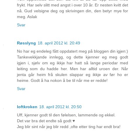
frykt. Har selv slitt med angst i over 10 år. Er nesten kvitt det
nå. Gud velsigne deg og skrivingen din, den betyr mye for
meg. Aslak
Svar
Røsslyng
18. april 2012 kl. 20:49
No har eg endeleg fått oppdatert meg på bloggen din igjen:)
Tankevekkjande innlegg, og dette kjenner eg meg godt
igjen i, sjølv om eg ikkje har hatt så lange periodar med
leiting som du hadde her. Men har alltid uroen der. Når
jenta går heim frå skulen slappar eg ikkje av før ho er
heime. Godt å ha nokon å be til når me er redde!
Svar
loftkroken
18. april 2012 kl. 20:50
Uff, kjenner godt til den følelsen, lammende og ekkel.
Det var bra det endte så godt ♥
Jeg blir sint når jeg blir redd ,ofte etter ting har endt bra!