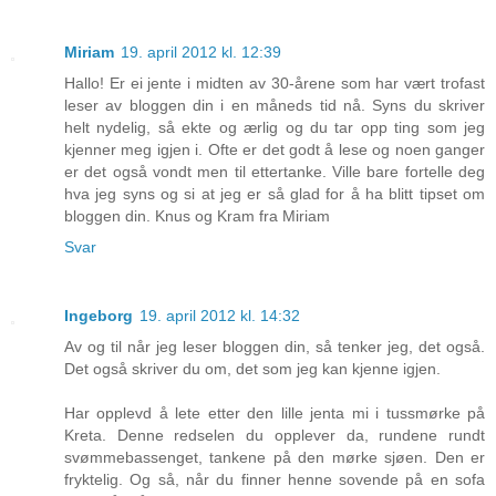
Miriam
19. april 2012 kl. 12:39
Hallo! Er ei jente i midten av 30-årene som har vært trofast
leser av bloggen din i en måneds tid nå. Syns du skriver
helt nydelig, så ekte og ærlig og du tar opp ting som jeg
kjenner meg igjen i. Ofte er det godt å lese og noen ganger
er det også vondt men til ettertanke. Ville bare fortelle deg
hva jeg syns og si at jeg er så glad for å ha blitt tipset om
bloggen din. Knus og Kram fra Miriam
Svar
Ingeborg
19. april 2012 kl. 14:32
Av og til når jeg leser bloggen din, så tenker jeg, det også.
Det også skriver du om, det som jeg kan kjenne igjen.
Har opplevd å lete etter den lille jenta mi i tussmørke på
Kreta. Denne redselen du opplever da, rundene rundt
svømmebassenget, tankene på den mørke sjøen. Den er
fryktelig. Og så, når du finner henne sovende på en sofa