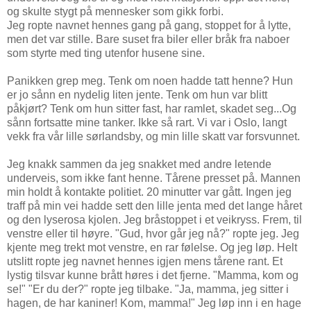
og skulte stygt på mennesker som gikk forbi.
Jeg ropte navnet hennes gang på gang, stoppet for å lytte,
men det var stille. Bare suset fra biler eller bråk fra naboer
som styrte med ting utenfor husene sine.
Panikken grep meg. Tenk om noen hadde tatt henne? Hun
er jo sånn en nydelig liten jente. Tenk om hun var blitt
påkjørt? Tenk om hun sitter fast, har ramlet, skadet seg...Og
sånn fortsatte mine tanker. Ikke så rart. Vi var i Oslo, langt
vekk fra vår lille sørlandsby, og min lille skatt var forsvunnet.
Jeg knakk sammen da jeg snakket med andre letende
underveis, som ikke fant henne. Tårene presset på. Mannen
min holdt å kontakte politiet. 20 minutter var gått. Ingen jeg
traff på min vei hadde sett den lille jenta med det lange håret
og den lyserosa kjolen. Jeg bråstoppet i et veikryss. Frem, til
venstre eller til høyre. "Gud, hvor går jeg nå?" ropte jeg. Jeg
kjente meg trekt mot venstre, en rar følelse. Og jeg løp. Helt
utslitt ropte jeg navnet hennes igjen mens tårene rant. Et
lystig tilsvar kunne brått høres i det fjerne. "Mamma, kom og
se!" "Er du der?" ropte jeg tilbake. "Ja, mamma, jeg sitter i
hagen, de har kaniner! Kom, mamma!" Jeg løp inn i en hage