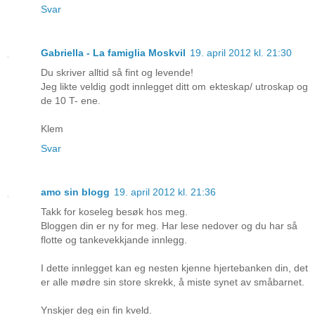
Svar
Gabriella - La famiglia Moskvil
19. april 2012 kl. 21:30
Du skriver alltid så fint og levende!
Jeg likte veldig godt innlegget ditt om ekteskap/ utroskap og
de 10 T- ene.
Klem
Svar
amo sin blogg
19. april 2012 kl. 21:36
Takk for koseleg besøk hos meg.
Bloggen din er ny for meg. Har lese nedover og du har så
flotte og tankevekkjande innlegg.
I dette innlegget kan eg nesten kjenne hjertebanken din, det
er alle mødre sin store skrekk, å miste synet av småbarnet.
Ynskjer deg ein fin kveld.