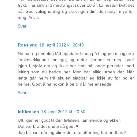
frykt. Har selv slitt med angst i over 10 år. Er nesten kvitt det
nå. Gud velsigne deg og skrivingen din, den betyr mye for
meg. Aslak
Svar
Røsslyng
18. april 2012 kl. 20:49
No har eg endeleg fått oppdatert meg på bloggen din igjen:)
Tankevekkjande innlegg, og dette kjenner eg meg godt
igjen i, sjølv om eg ikkje har hatt så lange periodar med
leiting som du hadde her. Men har alltid uroen der. Når
jenta går heim frå skulen slappar eg ikkje av før ho er
heime. Godt å ha nokon å be til når me er redde!
Svar
loftkroken
18. april 2012 kl. 20:50
Uff, kjenner godt til den følelsen, lammende og ekkel.
Det var bra det endte så godt ♥
Jeg blir sint når jeg blir redd ,ofte etter ting har endt bra!