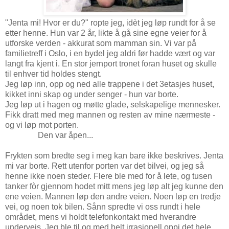
"Jenta mi! Hvor er du?" ropte jeg, idèt jeg løp rundt for å se
etter henne. Hun var 2 år, likte å gå sine egne veier for å
utforske verden - akkurat som mamman sin. Vi var på
familietreff i Oslo, i en bydel jeg aldri før hadde vært og var
langt fra kjent i. En stor jernport tronet foran huset og skulle
til enhver tid holdes stengt.
Jeg løp inn, opp og ned alle trappene i det 3etasjes huset,
kikket inni skap og under senger - hun var borte.
Jeg løp ut i hagen og møtte glade, selskapelige mennesker.
Fikk dratt med meg mannen og resten av mine nærmeste -
og vi løp mot porten.
Den var åpen...
Frykten som bredte seg i meg kan bare ikke beskrives. Jenta
mi var borte. Rett utenfor porten var det bilvei, og jeg så
henne ikke noen steder. Flere ble med for å lete, og tusen
tanker fòr gjennom hodet mitt mens jeg løp alt jeg kunne den
ene veien. Mannen løp den andre veien. Noen løp en tredje
vei, og noen tok bilen. Sånn spredte vi oss rundt i hele
området, mens vi holdt telefonkontakt med hverandre
underveis. Jeg ble til og med helt irrasjonell oppi det hele,