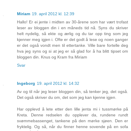
Miriam
19. april 2012 kl. 12:39
Hallo! Er ei jente i midten av 30-årene som har vært trofast
leser av bloggen din i en måneds tid nå. Syns du skriver
helt nydelig, så ekte og ærlig og du tar opp ting som jeg
kjenner meg igjen i. Ofte er det godt å lese og noen ganger
er det også vondt men til ettertanke. Ville bare fortelle deg
hva jeg syns og si at jeg er så glad for å ha blitt tipset om
bloggen din. Knus og Kram fra Miriam
Svar
Ingeborg
19. april 2012 kl. 14:32
Av og til når jeg leser bloggen din, så tenker jeg, det også.
Det også skriver du om, det som jeg kan kjenne igjen.
Har opplevd å lete etter den lille jenta mi i tussmørke på
Kreta. Denne redselen du opplever da, rundene rundt
svømmebassenget, tankene på den mørke sjøen. Den er
fryktelig. Og så, når du finner henne sovende på en sofa