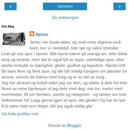
‹
›
Startsiden
Vis nettversjon
Om Meg
Spirea
Jente i sin beste alder, og med mine skjønne små
barn, bor vi i landidyll, nær sjø og vakre strender.
Livet gir oss spor i hjertet. Mitt hjerte bærer på mange arr, etter både
sorg og smerte, men det er også fylt av dype, uslettelige spor, etter
sterke inntrykk av kjærlighet, glede, godhet og legedom. Hjertet mitt
får bare flere og flere spor, og det blir stadig trangere om plassen for
arrene, selvom de bæres med meg og er en del av meg..
Jeg har skrevet og fortalt siden jeg var liten, og elsker å dele fra livet.
Noen av mine hjertespor vil jeg dele med deg: min tro, møter med
mennesker, litt om familien, samliv og relasjoner - og tanker om livet.
Velkommen hit! Legg gjerne igjen et spor, det gleder! Og har du lyst
til å være med som følger, blir jeg også veldig gla!
Vis hele profilen min
Drevet av
Blogger
.