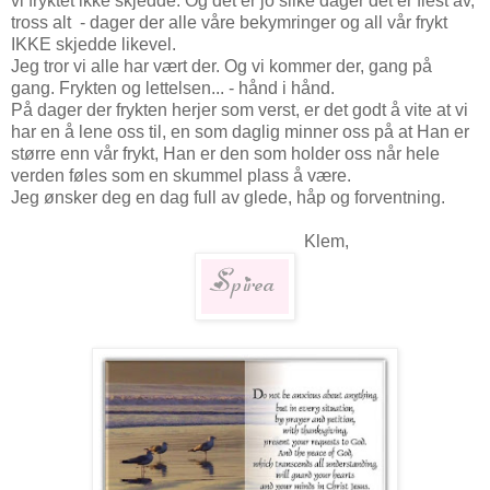
vi fryktet ikke skjedde. Og det er jo slike dager det er flest av,
tross alt - dager der alle våre bekymringer og all vår frykt
IKKE skjedde likevel.
Jeg tror vi alle har vært der. Og vi kommer der, gang på
gang. Frykten og lettelsen... - hånd i hånd.
På dager der frykten herjer som verst, er det godt å vite at vi
har en å lene oss til, en som daglig minner oss på at Han er
større enn vår frykt, Han er den som holder oss når hele
verden føles som en skummel plass å være.
Jeg ønsker deg en dag full av glede, håp og forventning.
Klem,