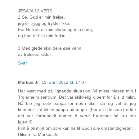
JESAJA 12 VERS
2 Se, Gud er min frelse,
jeg er trygg og frykter ikke.
For Herren er min styrke og min sang,
og han er blitt min frelse.
3 Med glede skal dere øse vann
av frelsens kilder.
Svar
Markus Jr.
19. april 2012 kl. 17:07
Har vært med på lignende situasjon. Vi mista niesen min i
Trondheim sentrum. Det var skikkelig kjipern for å si d mildt.
Nå ble jeg selv pappa for noen uker sia og vet at jeg
kommer til å bli en pappa på tuppa. (For alle de som trodde
det var forbeholdt damer å være hønemor så tro om
igjen!!!)
Fint å bli mint om at vi kan be til Gud i alle omstendigheter.
Hilsen fra Markus Jr.