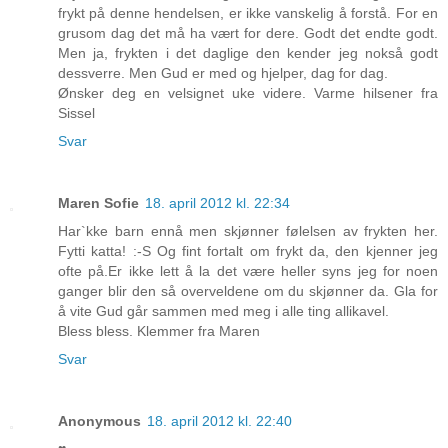
frykt på denne hendelsen, er ikke vanskelig å forstå. For en
grusom dag det må ha vært for dere. Godt det endte godt.
Men ja, frykten i det daglige den kender jeg nokså godt
dessverre. Men Gud er med og hjelper, dag for dag.
Ønsker deg en velsignet uke videre. Varme hilsener fra
Sissel
Svar
Maren Sofie
18. april 2012 kl. 22:34
Har`kke barn ennå men skjønner følelsen av frykten her.
Fytti katta! :-S Og fint fortalt om frykt da, den kjenner jeg
ofte på.Er ikke lett å la det være heller syns jeg for noen
ganger blir den så overveldene om du skjønner da. Gla for
å vite Gud går sammen med meg i alle ting allikavel.
Bless bless. Klemmer fra Maren
Svar
Anonymous
18. april 2012 kl. 22:40