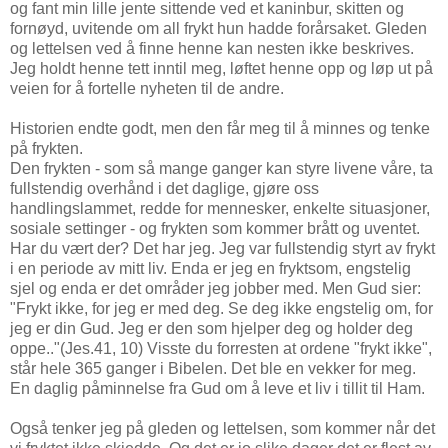
og fant min lille jente sittende ved et kaninbur, skitten og
fornøyd, uvitende om all frykt hun hadde forårsaket. Gleden
og lettelsen ved å finne henne kan nesten ikke beskrives.
Jeg holdt henne tett inntil meg, løftet henne opp og løp ut på
veien for å fortelle nyheten til de andre.
Historien endte godt, men den får meg til å minnes og tenke
på frykten.
Den frykten - som så mange ganger kan styre livene våre, ta
fullstendig overhånd i det daglige, gjøre oss
handlingslammet, redde for mennesker, enkelte situasjoner,
sosiale settinger - og frykten som kommer brått og uventet.
Har du vært der? Det har jeg. Jeg var fullstendig styrt av frykt
i en periode av mitt liv. Enda er jeg en fryktsom, engstelig
sjel og enda er det områder jeg jobber med. Men Gud sier:
"Frykt ikke, for jeg er med deg. Se deg ikke engstelig om, for
jeg er din Gud. Jeg er den som hjelper deg og holder deg
oppe.."(Jes.41, 10) Visste du forresten at ordene "frykt ikke",
står hele 365 ganger i Bibelen. Det ble en vekker for meg.
En daglig påminnelse fra Gud om å leve et liv i tillit til Ham.
Også tenker jeg på gleden og lettelsen, som kommer når det