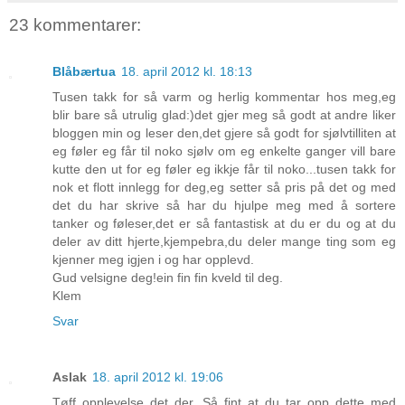
23 kommentarer:
Blåbærtua
18. april 2012 kl. 18:13
Tusen takk for så varm og herlig kommentar hos meg,eg
blir bare så utrulig glad:)det gjer meg så godt at andre liker
bloggen min og leser den,det gjere så godt for sjølvtilliten at
eg føler eg får til noko sjølv om eg enkelte ganger vill bare
kutte den ut for eg føler eg ikkje får til noko...tusen takk for
nok et flott innlegg for deg,eg setter så pris på det og med
det du har skrive så har du hjulpe meg med å sortere
tanker og føleser,det er så fantastisk at du er du og at du
deler av ditt hjerte,kjempebra,du deler mange ting som eg
kjenner meg igjen i og har opplevd.
Gud velsigne deg!ein fin fin kveld til deg.
Klem
Svar
Aslak
18. april 2012 kl. 19:06
Tøff opplevelse det der. Så fint at du tar opp dette med