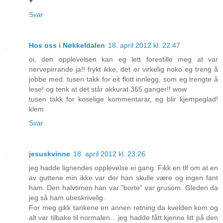
♥
Svar
Hos oss i Nøkkeldalen
18. april 2012 kl. 22:47
oi, den opplevelsen kan eg lett forestille meg at var
nervepirrande ja!! frykt ikke, det er virkelig noko eg treng å
jobbe med. tusen takk for eit flott innlegg, som eg trengte å
lese! og tenk at det står akkurat 365 ganger!! wow
tusen takk for koselige kommentarar, eg blir kjempeglad!
klem
Svar
jesuskvinne
18. april 2012 kl. 23:26
jeg hadde lignendes opplevelse ei gang. Fikk en tlf om at en
av guttene min ikke var der han skulle være og ingen fant
ham. Den halvtimen han var "borte" var grusom. Gleden da
jeg så ham ubeskrivelig.
For meg gikk tankene en annen retning da kvelden kom og
alt var tilbake til normalen... jeg hadde fått kjenne litt på den