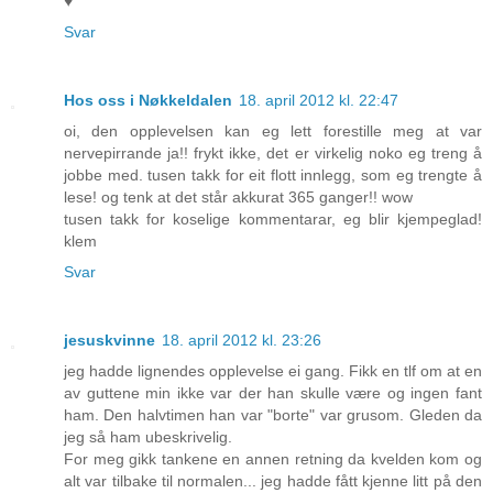
♥
Svar
Hos oss i Nøkkeldalen
18. april 2012 kl. 22:47
oi, den opplevelsen kan eg lett forestille meg at var
nervepirrande ja!! frykt ikke, det er virkelig noko eg treng å
jobbe med. tusen takk for eit flott innlegg, som eg trengte å
lese! og tenk at det står akkurat 365 ganger!! wow
tusen takk for koselige kommentarar, eg blir kjempeglad!
klem
Svar
jesuskvinne
18. april 2012 kl. 23:26
jeg hadde lignendes opplevelse ei gang. Fikk en tlf om at en
av guttene min ikke var der han skulle være og ingen fant
ham. Den halvtimen han var "borte" var grusom. Gleden da
jeg så ham ubeskrivelig.
For meg gikk tankene en annen retning da kvelden kom og
alt var tilbake til normalen... jeg hadde fått kjenne litt på den