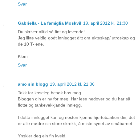
Svar
Gabriella - La famiglia Moskvil
19. april 2012 kl. 21:30
Du skriver alltid så fint og levende!
Jeg likte veldig godt innlegget ditt om ekteskap/ utroskap og
de 10 T- ene.
Klem
Svar
amo sin blogg
19. april 2012 kl. 21:36
Takk for koseleg besøk hos meg.
Bloggen din er ny for meg. Har lese nedover og du har så
flotte og tankevekkjande innlegg.
I dette innlegget kan eg nesten kjenne hjertebanken din, det
er alle mødre sin store skrekk, å miste synet av småbarnet.
Ynskjer deg ein fin kveld.