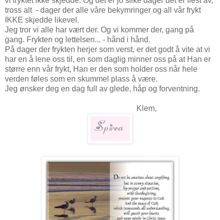
vi fryktet ikke skjedde. Og det er jo slike dager det er flest av,
tross alt - dager der alle våre bekymringer og all vår frykt
IKKE skjedde likevel.
Jeg tror vi alle har vært der. Og vi kommer der, gang på
gang. Frykten og lettelsen... - hånd i hånd.
På dager der frykten herjer som verst, er det godt å vite at vi
har en å lene oss til, en som daglig minner oss på at Han er
større enn vår frykt, Han er den som holder oss når hele
verden føles som en skummel plass å være.
Jeg ønsker deg en dag full av glede, håp og forventning.
Klem,