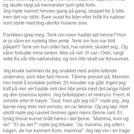
og skulte stygt på mennesker som gikk forbi.
Jeg ropte navnet hennes gang på gang, stoppet for å lytte,
men det var stille. Bare suset fra biler eller bråk fra naboer
som styrte med ting utenfor husene sine.
Panikken grep meg. Tenk om noen hadde tatt henne? Hun
er jo sånn en nydelig liten jente. Tenk om hun var blitt
påkjørt? Tenk om hun sitter fast, har ramlet, skadet seg...Og
sånn fortsatte mine tanker. Ikke så rart. Vi var i Oslo, langt
vekk fra vår lille sørlandsby, og min lille skatt var forsvunnet.
Jeg knakk sammen da jeg snakket med andre letende
underveis, som ikke fant henne. Tårene presset på. Mannen
min holdt å kontakte politiet. 20 minutter var gått. Ingen jeg
traff på min vei hadde sett den lille jenta med det lange håret
og den lyserosa kjolen. Jeg bråstoppet i et veikryss. Frem, til
venstre eller til høyre. "Gud, hvor går jeg nå?" ropte jeg. Jeg
kjente meg trekt mot venstre, en rar følelse. Og jeg løp. Helt
utslitt ropte jeg navnet hennes igjen mens tårene rant. Et
lystig tilsvar kunne brått høres i det fjerne. "Mamma, kom og
se!" "Er du der?" ropte jeg tilbake. "Ja, mamma, jeg sitter i
hagen, de har kaniner! Kom, mamma!" Jeg løp inn i en hage