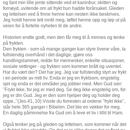
og fant min lille jente sittende ved et kaninbur, skitten og
fornøyd, uvitende om all frykt hun hadde forårsaket. Gleden
og lettelsen ved å finne henne kan nesten ikke beskrives.
Jeg holdt henne tett inntil meg, løftet henne opp og løp ut på
veien for å fortelle nyheten til de andre.
Historien endte godt, men den får meg til å minnes og tenke
på frykten.
Den frykten - som så mange ganger kan styre livene våre, ta
fullstendig overhånd i det daglige, gjøre oss
handlingslammet, redde for mennesker, enkelte situasjoner,
sosiale settinger - og frykten som kommer brått og uventet.
Har du vært der? Det har jeg. Jeg var fullstendig styrt av frykt
i en periode av mitt liv. Enda er jeg en fryktsom, engstelig
sjel og enda er det områder jeg jobber med. Men Gud sier:
"Frykt ikke, for jeg er med deg. Se deg ikke engstelig om, for
jeg er din Gud. Jeg er den som hjelper deg og holder deg
oppe.."(Jes.41, 10) Visste du forresten at ordene "frykt ikke",
står hele 365 ganger i Bibelen. Det ble en vekker for meg.
En daglig påminnelse fra Gud om å leve et liv i tillit til Ham.
Også tenker jeg på gleden og lettelsen, som kommer når det