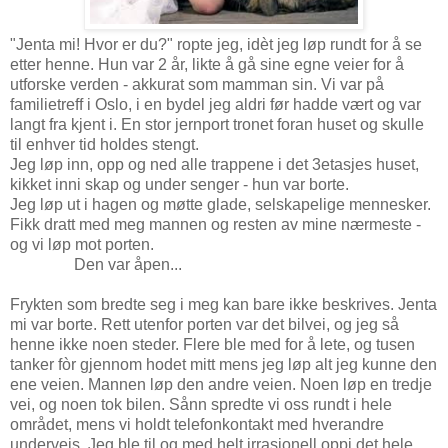
"Jenta mi! Hvor er du?" ropte jeg, idèt jeg løp rundt for å se
etter henne. Hun var 2 år, likte å gå sine egne veier for å
utforske verden - akkurat som mamman sin. Vi var på
familietreff i Oslo, i en bydel jeg aldri før hadde vært og var
langt fra kjent i. En stor jernport tronet foran huset og skulle
til enhver tid holdes stengt.
Jeg løp inn, opp og ned alle trappene i det 3etasjes huset,
kikket inni skap og under senger - hun var borte.
Jeg løp ut i hagen og møtte glade, selskapelige mennesker.
Fikk dratt med meg mannen og resten av mine nærmeste -
og vi løp mot porten.
Den var åpen...
Frykten som bredte seg i meg kan bare ikke beskrives. Jenta
mi var borte. Rett utenfor porten var det bilvei, og jeg så
henne ikke noen steder. Flere ble med for å lete, og tusen
tanker fòr gjennom hodet mitt mens jeg løp alt jeg kunne den
ene veien. Mannen løp den andre veien. Noen løp en tredje
vei, og noen tok bilen. Sånn spredte vi oss rundt i hele
området, mens vi holdt telefonkontakt med hverandre
underveis. Jeg ble til og med helt irrasjonell oppi det hele,