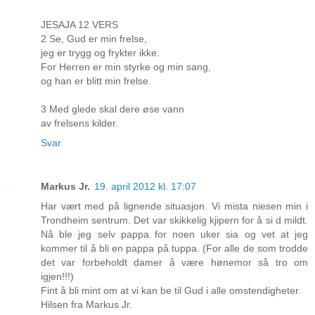
JESAJA 12 VERS
2 Se, Gud er min frelse,
jeg er trygg og frykter ikke.
For Herren er min styrke og min sang,
og han er blitt min frelse.
3 Med glede skal dere øse vann
av frelsens kilder.
Svar
Markus Jr.
19. april 2012 kl. 17:07
Har vært med på lignende situasjon. Vi mista niesen min i
Trondheim sentrum. Det var skikkelig kjipern for å si d mildt.
Nå ble jeg selv pappa for noen uker sia og vet at jeg
kommer til å bli en pappa på tuppa. (For alle de som trodde
det var forbeholdt damer å være hønemor så tro om
igjen!!!)
Fint å bli mint om at vi kan be til Gud i alle omstendigheter.
Hilsen fra Markus Jr.