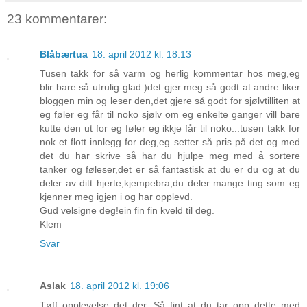
23 kommentarer:
Blåbærtua
18. april 2012 kl. 18:13
Tusen takk for så varm og herlig kommentar hos meg,eg
blir bare så utrulig glad:)det gjer meg så godt at andre liker
bloggen min og leser den,det gjere så godt for sjølvtilliten at
eg føler eg får til noko sjølv om eg enkelte ganger vill bare
kutte den ut for eg føler eg ikkje får til noko...tusen takk for
nok et flott innlegg for deg,eg setter så pris på det og med
det du har skrive så har du hjulpe meg med å sortere
tanker og føleser,det er så fantastisk at du er du og at du
deler av ditt hjerte,kjempebra,du deler mange ting som eg
kjenner meg igjen i og har opplevd.
Gud velsigne deg!ein fin fin kveld til deg.
Klem
Svar
Aslak
18. april 2012 kl. 19:06
Tøff opplevelse det der. Så fint at du tar opp dette med