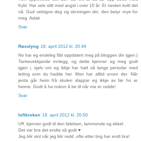
frykt. Har selv slitt med angst i over 10 år. Er nesten kvitt det
nå. Gud velsigne deg og skrivingen din, den betyr mye for
meg. Aslak
Svar
Røsslyng
18. april 2012 kl. 20:49
No har eg endeleg fått oppdatert meg på bloggen din igjen:)
Tankevekkjande innlegg, og dette kjenner eg meg godt
igjen i, sjølv om eg ikkje har hatt så lange periodar med
leiting som du hadde her. Men har alltid uroen der. Når
jenta går heim frå skulen slappar eg ikkje av før ho er
heime. Godt å ha nokon å be til når me er redde!
Svar
loftkroken
18. april 2012 kl. 20:50
Uff, kjenner godt til den følelsen, lammende og ekkel.
Det var bra det endte så godt ♥
Jeg blir sint når jeg blir redd ,ofte etter ting har endt bra!