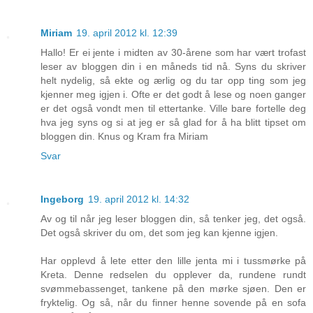
Miriam
19. april 2012 kl. 12:39
Hallo! Er ei jente i midten av 30-årene som har vært trofast
leser av bloggen din i en måneds tid nå. Syns du skriver
helt nydelig, så ekte og ærlig og du tar opp ting som jeg
kjenner meg igjen i. Ofte er det godt å lese og noen ganger
er det også vondt men til ettertanke. Ville bare fortelle deg
hva jeg syns og si at jeg er så glad for å ha blitt tipset om
bloggen din. Knus og Kram fra Miriam
Svar
Ingeborg
19. april 2012 kl. 14:32
Av og til når jeg leser bloggen din, så tenker jeg, det også.
Det også skriver du om, det som jeg kan kjenne igjen.
Har opplevd å lete etter den lille jenta mi i tussmørke på
Kreta. Denne redselen du opplever da, rundene rundt
svømmebassenget, tankene på den mørke sjøen. Den er
fryktelig. Og så, når du finner henne sovende på en sofa