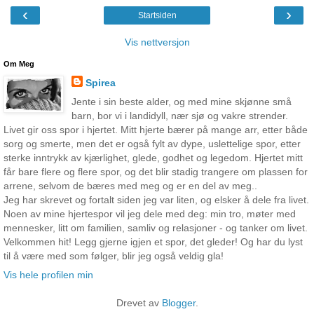
‹
›
Startsiden
Vis nettversjon
Om Meg
Spirea
Jente i sin beste alder, og med mine skjønne små
barn, bor vi i landidyll, nær sjø og vakre strender.
Livet gir oss spor i hjertet. Mitt hjerte bærer på mange arr, etter både
sorg og smerte, men det er også fylt av dype, uslettelige spor, etter
sterke inntrykk av kjærlighet, glede, godhet og legedom. Hjertet mitt
får bare flere og flere spor, og det blir stadig trangere om plassen for
arrene, selvom de bæres med meg og er en del av meg..
Jeg har skrevet og fortalt siden jeg var liten, og elsker å dele fra livet.
Noen av mine hjertespor vil jeg dele med deg: min tro, møter med
mennesker, litt om familien, samliv og relasjoner - og tanker om livet.
Velkommen hit! Legg gjerne igjen et spor, det gleder! Og har du lyst
til å være med som følger, blir jeg også veldig gla!
Vis hele profilen min
Drevet av
Blogger
.