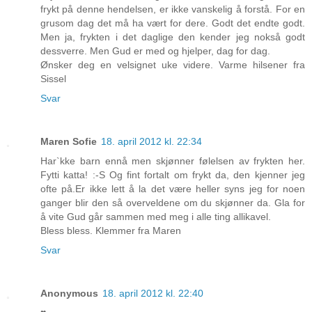
frykt på denne hendelsen, er ikke vanskelig å forstå. For en
grusom dag det må ha vært for dere. Godt det endte godt.
Men ja, frykten i det daglige den kender jeg nokså godt
dessverre. Men Gud er med og hjelper, dag for dag.
Ønsker deg en velsignet uke videre. Varme hilsener fra
Sissel
Svar
Maren Sofie
18. april 2012 kl. 22:34
Har`kke barn ennå men skjønner følelsen av frykten her.
Fytti katta! :-S Og fint fortalt om frykt da, den kjenner jeg
ofte på.Er ikke lett å la det være heller syns jeg for noen
ganger blir den så overveldene om du skjønner da. Gla for
å vite Gud går sammen med meg i alle ting allikavel.
Bless bless. Klemmer fra Maren
Svar
Anonymous
18. april 2012 kl. 22:40