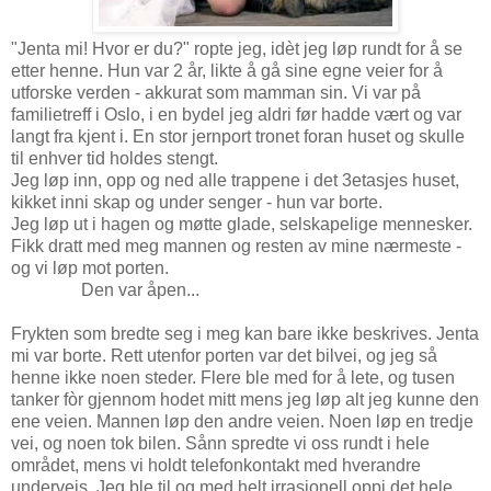
"Jenta mi! Hvor er du?" ropte jeg, idèt jeg løp rundt for å se
etter henne. Hun var 2 år, likte å gå sine egne veier for å
utforske verden - akkurat som mamman sin. Vi var på
familietreff i Oslo, i en bydel jeg aldri før hadde vært og var
langt fra kjent i. En stor jernport tronet foran huset og skulle
til enhver tid holdes stengt.
Jeg løp inn, opp og ned alle trappene i det 3etasjes huset,
kikket inni skap og under senger - hun var borte.
Jeg løp ut i hagen og møtte glade, selskapelige mennesker.
Fikk dratt med meg mannen og resten av mine nærmeste -
og vi løp mot porten.
Den var åpen...
Frykten som bredte seg i meg kan bare ikke beskrives. Jenta
mi var borte. Rett utenfor porten var det bilvei, og jeg så
henne ikke noen steder. Flere ble med for å lete, og tusen
tanker fòr gjennom hodet mitt mens jeg løp alt jeg kunne den
ene veien. Mannen løp den andre veien. Noen løp en tredje
vei, og noen tok bilen. Sånn spredte vi oss rundt i hele
området, mens vi holdt telefonkontakt med hverandre
underveis. Jeg ble til og med helt irrasjonell oppi det hele,