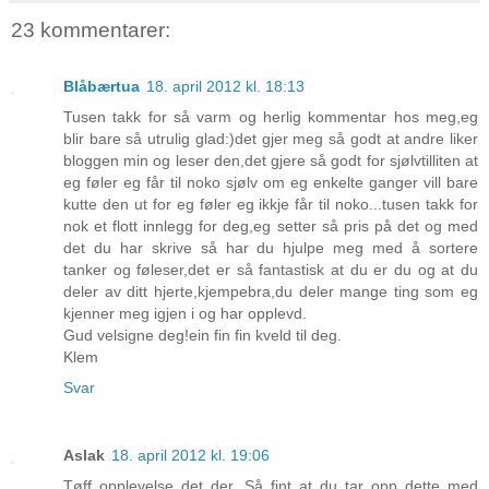
23 kommentarer:
Blåbærtua
18. april 2012 kl. 18:13
Tusen takk for så varm og herlig kommentar hos meg,eg
blir bare så utrulig glad:)det gjer meg så godt at andre liker
bloggen min og leser den,det gjere så godt for sjølvtilliten at
eg føler eg får til noko sjølv om eg enkelte ganger vill bare
kutte den ut for eg føler eg ikkje får til noko...tusen takk for
nok et flott innlegg for deg,eg setter så pris på det og med
det du har skrive så har du hjulpe meg med å sortere
tanker og føleser,det er så fantastisk at du er du og at du
deler av ditt hjerte,kjempebra,du deler mange ting som eg
kjenner meg igjen i og har opplevd.
Gud velsigne deg!ein fin fin kveld til deg.
Klem
Svar
Aslak
18. april 2012 kl. 19:06
Tøff opplevelse det der. Så fint at du tar opp dette med