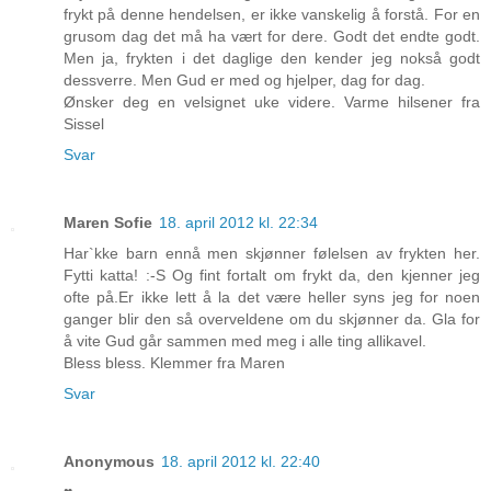
frykt på denne hendelsen, er ikke vanskelig å forstå. For en
grusom dag det må ha vært for dere. Godt det endte godt.
Men ja, frykten i det daglige den kender jeg nokså godt
dessverre. Men Gud er med og hjelper, dag for dag.
Ønsker deg en velsignet uke videre. Varme hilsener fra
Sissel
Svar
Maren Sofie
18. april 2012 kl. 22:34
Har`kke barn ennå men skjønner følelsen av frykten her.
Fytti katta! :-S Og fint fortalt om frykt da, den kjenner jeg
ofte på.Er ikke lett å la det være heller syns jeg for noen
ganger blir den så overveldene om du skjønner da. Gla for
å vite Gud går sammen med meg i alle ting allikavel.
Bless bless. Klemmer fra Maren
Svar
Anonymous
18. april 2012 kl. 22:40