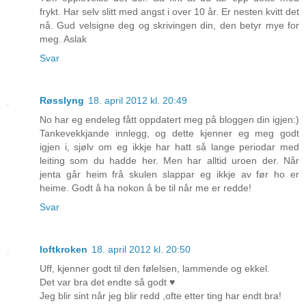
frykt. Har selv slitt med angst i over 10 år. Er nesten kvitt det
nå. Gud velsigne deg og skrivingen din, den betyr mye for
meg. Aslak
Svar
Røsslyng
18. april 2012 kl. 20:49
No har eg endeleg fått oppdatert meg på bloggen din igjen:)
Tankevekkjande innlegg, og dette kjenner eg meg godt
igjen i, sjølv om eg ikkje har hatt så lange periodar med
leiting som du hadde her. Men har alltid uroen der. Når
jenta går heim frå skulen slappar eg ikkje av før ho er
heime. Godt å ha nokon å be til når me er redde!
Svar
loftkroken
18. april 2012 kl. 20:50
Uff, kjenner godt til den følelsen, lammende og ekkel.
Det var bra det endte så godt ♥
Jeg blir sint når jeg blir redd ,ofte etter ting har endt bra!