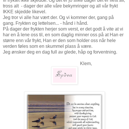
vi fryktet ikke skjedde. Og det er jo slike dager det er flest av,
tross alt - dager der alle våre bekymringer og all vår frykt
IKKE skjedde likevel.
Jeg tror vi alle har vært der. Og vi kommer der, gang på
gang. Frykten og lettelsen... - hånd i hånd.
På dager der frykten herjer som verst, er det godt å vite at vi
har en å lene oss til, en som daglig minner oss på at Han er
større enn vår frykt, Han er den som holder oss når hele
verden føles som en skummel plass å være.
Jeg ønsker deg en dag full av glede, håp og forventning.
Klem,