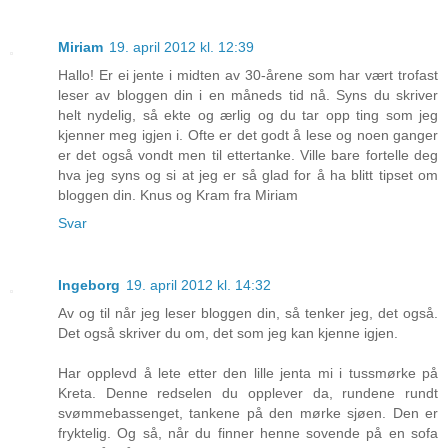
Miriam
19. april 2012 kl. 12:39
Hallo! Er ei jente i midten av 30-årene som har vært trofast
leser av bloggen din i en måneds tid nå. Syns du skriver
helt nydelig, så ekte og ærlig og du tar opp ting som jeg
kjenner meg igjen i. Ofte er det godt å lese og noen ganger
er det også vondt men til ettertanke. Ville bare fortelle deg
hva jeg syns og si at jeg er så glad for å ha blitt tipset om
bloggen din. Knus og Kram fra Miriam
Svar
Ingeborg
19. april 2012 kl. 14:32
Av og til når jeg leser bloggen din, så tenker jeg, det også.
Det også skriver du om, det som jeg kan kjenne igjen.
Har opplevd å lete etter den lille jenta mi i tussmørke på
Kreta. Denne redselen du opplever da, rundene rundt
svømmebassenget, tankene på den mørke sjøen. Den er
fryktelig. Og så, når du finner henne sovende på en sofa