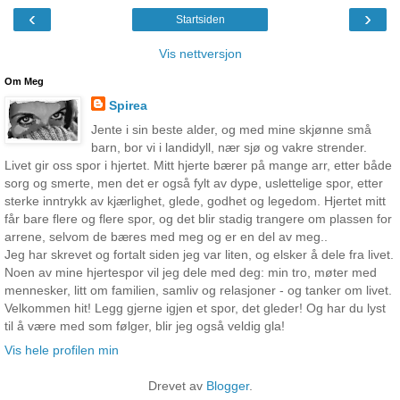
‹
›
Startsiden
Vis nettversjon
Om Meg
Spirea
Jente i sin beste alder, og med mine skjønne små
barn, bor vi i landidyll, nær sjø og vakre strender.
Livet gir oss spor i hjertet. Mitt hjerte bærer på mange arr, etter både
sorg og smerte, men det er også fylt av dype, uslettelige spor, etter
sterke inntrykk av kjærlighet, glede, godhet og legedom. Hjertet mitt
får bare flere og flere spor, og det blir stadig trangere om plassen for
arrene, selvom de bæres med meg og er en del av meg..
Jeg har skrevet og fortalt siden jeg var liten, og elsker å dele fra livet.
Noen av mine hjertespor vil jeg dele med deg: min tro, møter med
mennesker, litt om familien, samliv og relasjoner - og tanker om livet.
Velkommen hit! Legg gjerne igjen et spor, det gleder! Og har du lyst
til å være med som følger, blir jeg også veldig gla!
Vis hele profilen min
Drevet av
Blogger
.