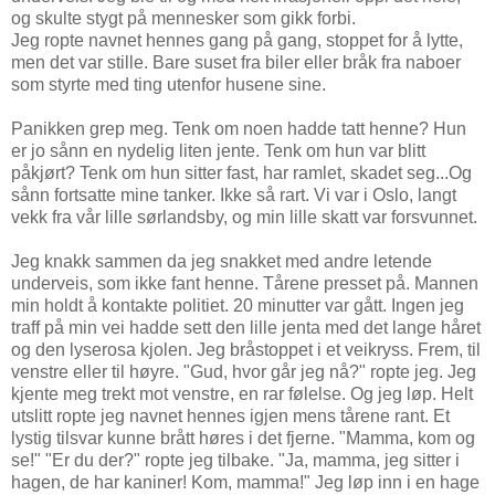
og skulte stygt på mennesker som gikk forbi.
Jeg ropte navnet hennes gang på gang, stoppet for å lytte,
men det var stille. Bare suset fra biler eller bråk fra naboer
som styrte med ting utenfor husene sine.
Panikken grep meg. Tenk om noen hadde tatt henne? Hun
er jo sånn en nydelig liten jente. Tenk om hun var blitt
påkjørt? Tenk om hun sitter fast, har ramlet, skadet seg...Og
sånn fortsatte mine tanker. Ikke så rart. Vi var i Oslo, langt
vekk fra vår lille sørlandsby, og min lille skatt var forsvunnet.
Jeg knakk sammen da jeg snakket med andre letende
underveis, som ikke fant henne. Tårene presset på. Mannen
min holdt å kontakte politiet. 20 minutter var gått. Ingen jeg
traff på min vei hadde sett den lille jenta med det lange håret
og den lyserosa kjolen. Jeg bråstoppet i et veikryss. Frem, til
venstre eller til høyre. "Gud, hvor går jeg nå?" ropte jeg. Jeg
kjente meg trekt mot venstre, en rar følelse. Og jeg løp. Helt
utslitt ropte jeg navnet hennes igjen mens tårene rant. Et
lystig tilsvar kunne brått høres i det fjerne. "Mamma, kom og
se!" "Er du der?" ropte jeg tilbake. "Ja, mamma, jeg sitter i
hagen, de har kaniner! Kom, mamma!" Jeg løp inn i en hage