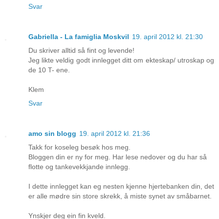
Svar
Gabriella - La famiglia Moskvil
19. april 2012 kl. 21:30
Du skriver alltid så fint og levende!
Jeg likte veldig godt innlegget ditt om ekteskap/ utroskap og
de 10 T- ene.
Klem
Svar
amo sin blogg
19. april 2012 kl. 21:36
Takk for koseleg besøk hos meg.
Bloggen din er ny for meg. Har lese nedover og du har så
flotte og tankevekkjande innlegg.
I dette innlegget kan eg nesten kjenne hjertebanken din, det
er alle mødre sin store skrekk, å miste synet av småbarnet.
Ynskjer deg ein fin kveld.