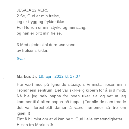
JESAJA 12 VERS
2 Se, Gud er min frelse,
jeg er trygg og frykter ikke.
For Herren er min styrke og min sang,
og han er blitt min frelse.
3 Med glede skal dere øse vann
av frelsens kilder.
Svar
Markus Jr.
19. april 2012 kl. 17:07
Har vært med på lignende situasjon. Vi mista niesen min i
Trondheim sentrum. Det var skikkelig kjipern for å si d mildt.
Nå ble jeg selv pappa for noen uker sia og vet at jeg
kommer til å bli en pappa på tuppa. (For alle de som trodde
det var forbeholdt damer å være hønemor så tro om
igjen!!!)
Fint å bli mint om at vi kan be til Gud i alle omstendigheter.
Hilsen fra Markus Jr.