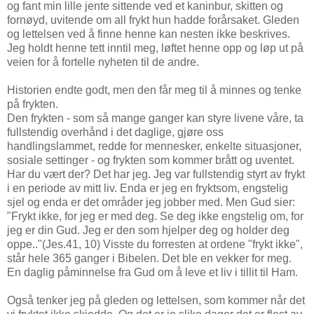
og fant min lille jente sittende ved et kaninbur, skitten og
fornøyd, uvitende om all frykt hun hadde forårsaket. Gleden
og lettelsen ved å finne henne kan nesten ikke beskrives.
Jeg holdt henne tett inntil meg, løftet henne opp og løp ut på
veien for å fortelle nyheten til de andre.
Historien endte godt, men den får meg til å minnes og tenke
på frykten.
Den frykten - som så mange ganger kan styre livene våre, ta
fullstendig overhånd i det daglige, gjøre oss
handlingslammet, redde for mennesker, enkelte situasjoner,
sosiale settinger - og frykten som kommer brått og uventet.
Har du vært der? Det har jeg. Jeg var fullstendig styrt av frykt
i en periode av mitt liv. Enda er jeg en fryktsom, engstelig
sjel og enda er det områder jeg jobber med. Men Gud sier:
"Frykt ikke, for jeg er med deg. Se deg ikke engstelig om, for
jeg er din Gud. Jeg er den som hjelper deg og holder deg
oppe.."(Jes.41, 10) Visste du forresten at ordene "frykt ikke",
står hele 365 ganger i Bibelen. Det ble en vekker for meg.
En daglig påminnelse fra Gud om å leve et liv i tillit til Ham.
Også tenker jeg på gleden og lettelsen, som kommer når det