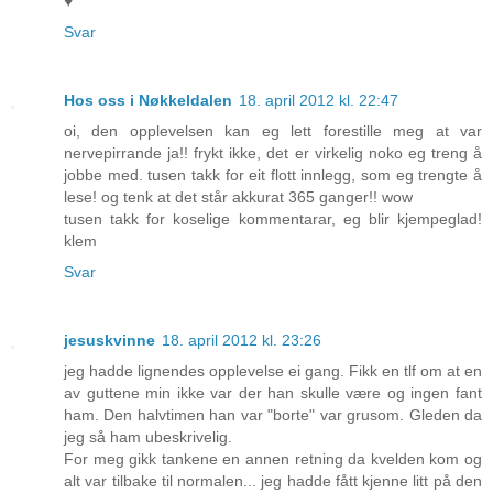
♥
Svar
Hos oss i Nøkkeldalen
18. april 2012 kl. 22:47
oi, den opplevelsen kan eg lett forestille meg at var
nervepirrande ja!! frykt ikke, det er virkelig noko eg treng å
jobbe med. tusen takk for eit flott innlegg, som eg trengte å
lese! og tenk at det står akkurat 365 ganger!! wow
tusen takk for koselige kommentarar, eg blir kjempeglad!
klem
Svar
jesuskvinne
18. april 2012 kl. 23:26
jeg hadde lignendes opplevelse ei gang. Fikk en tlf om at en
av guttene min ikke var der han skulle være og ingen fant
ham. Den halvtimen han var "borte" var grusom. Gleden da
jeg så ham ubeskrivelig.
For meg gikk tankene en annen retning da kvelden kom og
alt var tilbake til normalen... jeg hadde fått kjenne litt på den