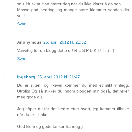
snu. Husk at Han bærer deg når du ikke klarer å gå selv!
Masse god bedring, og mange store klemmer sendes din
vei!!
Svar
Anonymous
25. april 2012 kl. 21:32
Vanvittig for en blogg dette er! R E S P E K T!!! :-) :-)
Svar
Ingeborg
25. april 2012 kl. 21:47
Du er sliten, og likevel kommer du med et slikt innlegg.
Utrolig! Og så stikker du innom bloggen min også, det rører
meg gode du.
Jeg håper du får det bedre etter hvert, jeg kommer tilbake
når du er tilbake.
God klem og gode tanker fra meg:)