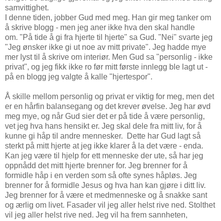
samvittighet.
I denne tiden, jobber Gud med meg. Han gir meg tanker om
å skrive blogg - men jeg aner ikke hva den skal handle
om. "På tide å gi fra hjerte til hjerte" sa Gud. "Nei" svarte jeg
"Jeg ønsker ikke gi ut noe av mitt private". Jeg hadde mye
mer lyst til å skrive om interiør. Men Gud sa "personlig - ikke
privat", og jeg fikk ikke ro før mitt første innlegg ble lagt ut -
på en blogg jeg valgte å kalle "hjertespor".
Å skille mellom personlig og privat er viktig for meg, men det
er en hårfin balansegang og det krever øvelse. Jeg har øvd
meg mye, og når Gud sier det er på tide å være personlig,
vet jeg hva hans hensikt er. Jeg skal dele fra mitt liv, for å
kunne gi håp til andre mennesker. Dette har Gud lagt så
sterkt på mitt hjerte at jeg ikke klarer å la det være - enda.
Kan jeg være til hjelp for ett menneske der ute, så har jeg
oppnådd det mitt hjerte brenner for. Jeg brenner for å
formidle håp i en verden som så ofte synes håpløs. Jeg
brenner for å formidle Jesus og hva han kan gjøre i ditt liv.
Jeg brenner for å være et medmenneske og å snakke sant
og ærlig om livet. Fasader vil jeg aller helst rive ned. Stolthet
vil jeg aller helst rive ned. Jeg vil ha frem sannheten,