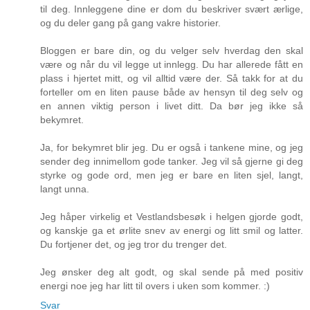
til deg. Innleggene dine er dom du beskriver svært ærlige,
og du deler gang på gang vakre historier.
Bloggen er bare din, og du velger selv hverdag den skal
være og når du vil legge ut innlegg. Du har allerede fått en
plass i hjertet mitt, og vil alltid være der. Så takk for at du
forteller om en liten pause både av hensyn til deg selv og
en annen viktig person i livet ditt. Da bør jeg ikke så
bekymret.
Ja, for bekymret blir jeg. Du er også i tankene mine, og jeg
sender deg innimellom gode tanker. Jeg vil så gjerne gi deg
styrke og gode ord, men jeg er bare en liten sjel, langt,
langt unna.
Jeg håper virkelig et Vestlandsbesøk i helgen gjorde godt,
og kanskje ga et ørlite snev av energi og litt smil og latter.
Du fortjener det, og jeg tror du trenger det.
Jeg ønsker deg alt godt, og skal sende på med positiv
energi noe jeg har litt til overs i uken som kommer. :)
Svar