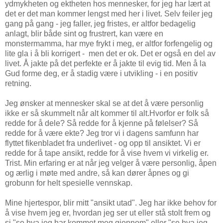
ydmykheten og ektheten hos mennesker, for jeg har lært at
det er det man kommer lengst med her i livet. Selv feiler jeg
gang på gang - jeg faller, jeg fristes, er altfor bedagelig
anlagt, blir både sint og frustrert, kan være en
monstermamma, har mye frykt i meg, er altfor forfengelig og
lite gla i å bli korrigert - men det er ok. Det er også en del av
livet. Å jakte på det perfekte er å jakte til evig tid. Men å la
Gud forme deg, er å stadig være i utvikling - i en positiv
retning.
Jeg ønsker at mennesker skal se at det å være personlig
ikke er så skummelt når alt kommer til alt.Hvorfor er folk så
redde for å dele? Så redde for å kjenne på følelser? Så
redde for å være ekte? Jeg tror vi i dagens samfunn har
flyttet fikenbladet fra underlivet - og opp til ansiktet. Vi er
redde for å tape ansikt, redde for å vise hvem vi virkelig er.
Trist. Min erfaring er at når jeg velger å være personlig, åpen
og ærlig i møte med andre, så kan dører åpnes og gi
grobunn for helt spesielle vennskap.
Mine hjertespor, blir mitt "ansikt utad". Jeg har ikke behov for
å vise hvem jeg er, hvordan jeg ser ut eller stå stolt frem og
si "se hva jeg har kommet meg gjennom" eller "se hva jeg