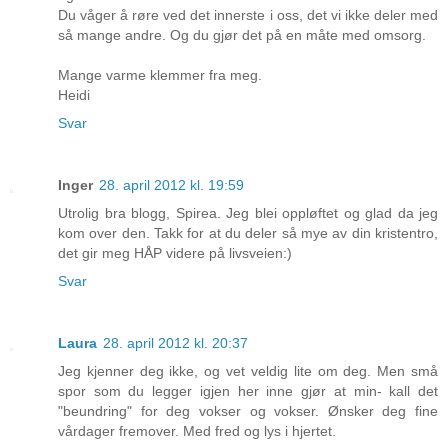
Du våger å røre ved det innerste i oss, det vi ikke deler med
så mange andre. Og du gjør det på en måte med omsorg.
Mange varme klemmer fra meg.
Heidi
Svar
Inger
28. april 2012 kl. 19:59
Utrolig bra blogg, Spirea. Jeg blei oppløftet og glad da jeg
kom over den. Takk for at du deler så mye av din kristentro,
det gir meg HÅP videre på livsveien:)
Svar
Laura
28. april 2012 kl. 20:37
Jeg kjenner deg ikke, og vet veldig lite om deg. Men små
spor som du legger igjen her inne gjør at min- kall det
"beundring" for deg vokser og vokser. Ønsker deg fine
vårdager fremover. Med fred og lys i hjertet.