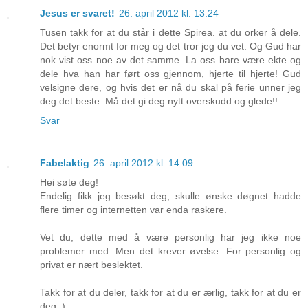
Jesus er svaret!
26. april 2012 kl. 13:24
Tusen takk for at du står i dette Spirea. at du orker å dele.
Det betyr enormt for meg og det tror jeg du vet. Og Gud har
nok vist oss noe av det samme. La oss bare være ekte og
dele hva han har ført oss gjennom, hjerte til hjerte! Gud
velsigne dere, og hvis det er nå du skal på ferie unner jeg
deg det beste. Må det gi deg nytt overskudd og glede!!
Svar
Fabelaktig
26. april 2012 kl. 14:09
Hei søte deg!
Endelig fikk jeg besøkt deg, skulle ønske døgnet hadde
flere timer og internetten var enda raskere.
Vet du, dette med å være personlig har jeg ikke noe
problemer med. Men det krever øvelse. For personlig og
privat er nært beslektet.
Takk for at du deler, takk for at du er ærlig, takk for at du er
deg :)