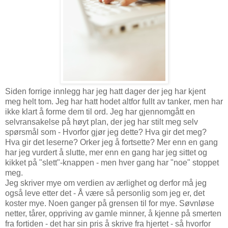
Siden forrige innlegg har jeg hatt dager der jeg har kjent
meg helt tom. Jeg har hatt hodet altfor fullt av tanker, men har
ikke klart å forme dem til ord. Jeg har gjennomgått en
selvransakelse på høyt plan, der jeg har stilt meg selv
spørsmål som - Hvorfor gjør jeg dette? Hva gir det meg?
Hva gir det leserne? Orker jeg å fortsette? Mer enn en gang
har jeg vurdert å slutte, mer enn en gang har jeg sittet og
kikket på "slett"-knappen - men hver gang har "noe" stoppet
meg.
Jeg skriver mye om verdien av ærlighet og derfor må jeg
også leve etter det - Å være så personlig som jeg er, det
koster mye. Noen ganger på grensen til for mye. Søvnløse
netter, tårer, oppriving av gamle minner, å kjenne på smerten
fra fortiden - det har sin pris å skrive fra hjertet - så hvorfor