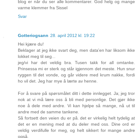
blog er når du ser alle kommentarer. God helg og mange
varme klemmer fra Sissel
Svar
Gotteriogsann
28. april 2012 kl. 19:22
Hei kjære du!
Beklager at jeg ikke svart deg, men data'en har liksom ikke
lokket meg til seg...
jeg/vi har det veldig bra. Tusen takk for all omtanke.
Prinsessa mi er sterk og står igjennom det meste. Hun snur
ryggen til det vonde, og går videre med krum nakke, fordi
ho vil det. Jeg har mye å lærte av henne.
For å svare på spørsmålet ditt i dette innlegget. Ja; jeg tror
nok at vi må lære oss å bli med personlige. Det gjør ikke
noe å dele med andre. Vi kan hjelpe så mange, nå ut til
andre med de samme tankene.
Så fortsett den veien du er på. det er virkelig helt tydelig at
det er en mening med at du deler med oss. Dine ord er
veldig verdifulle for meg, og helt sikkert for mange andre
også.