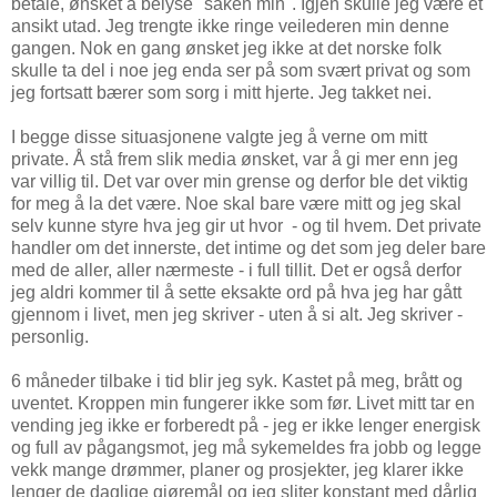
betale, ønsket å belyse "saken min". Igjen skulle jeg være et
ansikt utad. Jeg trengte ikke ringe veilederen min denne
gangen. Nok en gang ønsket jeg ikke at det norske folk
skulle ta del i noe jeg enda ser på som svært privat og som
jeg fortsatt bærer som sorg i mitt hjerte. Jeg takket nei.
I begge disse situasjonene valgte jeg å verne om mitt
private. Å stå frem slik media ønsket, var å gi mer enn jeg
var villig til. Det var over min grense og derfor ble det viktig
for meg å la det være. Noe skal bare være mitt og jeg skal
selv kunne styre hva jeg gir ut hvor - og til hvem. Det private
handler om det innerste, det intime og det som jeg deler bare
med de aller, aller nærmeste - i full tillit. Det er også derfor
jeg aldri kommer til å sette eksakte ord på hva jeg har gått
gjennom i livet, men jeg skriver - uten å si alt. Jeg skriver -
personlig.
6 måneder tilbake i tid blir jeg syk. Kastet på meg, brått og
uventet. Kroppen min fungerer ikke som før. Livet mitt tar en
vending jeg ikke er forberedt på - jeg er ikke lenger energisk
og full av pågangsmot, jeg må sykemeldes fra jobb og legge
vekk mange drømmer, planer og prosjekter, jeg klarer ikke
lenger de daglige gjøremål og jeg sliter konstant med dårlig