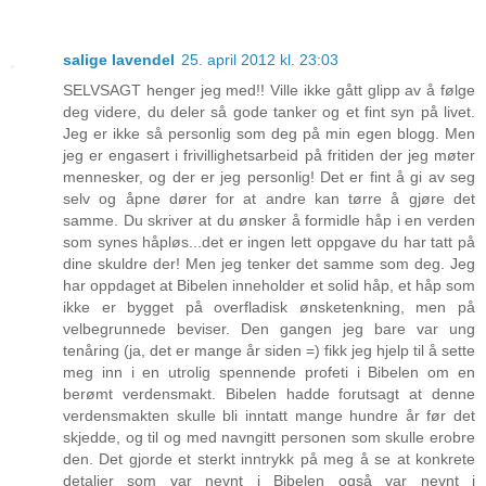
salige lavendel
25. april 2012 kl. 23:03
SELVSAGT henger jeg med!! Ville ikke gått glipp av å følge
deg videre, du deler så gode tanker og et fint syn på livet.
Jeg er ikke så personlig som deg på min egen blogg. Men
jeg er engasert i frivillighetsarbeid på fritiden der jeg møter
mennesker, og der er jeg personlig! Det er fint å gi av seg
selv og åpne dører for at andre kan tørre å gjøre det
samme. Du skriver at du ønsker å formidle håp i en verden
som synes håpløs...det er ingen lett oppgave du har tatt på
dine skuldre der! Men jeg tenker det samme som deg. Jeg
har oppdaget at Bibelen inneholder et solid håp, et håp som
ikke er bygget på overfladisk ønsketenkning, men på
velbegrunnede beviser. Den gangen jeg bare var ung
tenåring (ja, det er mange år siden =) fikk jeg hjelp til å sette
meg inn i en utrolig spennende profeti i Bibelen om en
berømt verdensmakt. Bibelen hadde forutsagt at denne
verdensmakten skulle bli inntatt mange hundre år før det
skjedde, og til og med navngitt personen som skulle erobre
den. Det gjorde et sterkt inntrykk på meg å se at konkrete
detaljer som var nevnt i Bibelen også var nevnt i