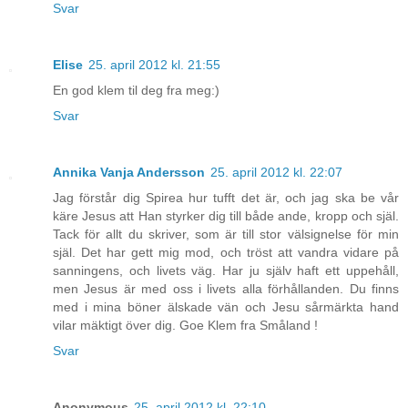
Svar
Elise
25. april 2012 kl. 21:55
En god klem til deg fra meg:)
Svar
Annika Vanja Andersson
25. april 2012 kl. 22:07
Jag förstår dig Spirea hur tufft det är, och jag ska be vår
käre Jesus att Han styrker dig till både ande, kropp och själ.
Tack för allt du skriver, som är till stor välsignelse för min
själ. Det har gett mig mod, och tröst att vandra vidare på
sanningens, och livets väg. Har ju själv haft ett uppehåll,
men Jesus är med oss i livets alla förhållanden. Du finns
med i mina böner älskade vän och Jesu sårmärkta hand
vilar mäktigt över dig. Goe Klem fra Småland !
Svar
Anonymous
25. april 2012 kl. 22:10