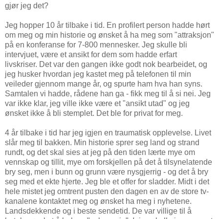
gjør jeg det?
Jeg hopper 10 år tilbake i tid. En profilert person hadde hørt
om meg og min historie og ønsket å ha meg som "attraksjon"
på en konferanse for 7-800 mennesker. Jeg skulle bli
intervjuet, være et ansikt for dem som hadde erfart
livskriser. Det var den gangen ikke godt nok bearbeidet, og
jeg husker hvordan jeg kastet meg på telefonen til min
veileder gjennom mange år, og spurte ham hva han syns.
Samtalen vi hadde, rådene han ga - fikk meg til å si nei. Jeg
var ikke klar, jeg ville ikke være et "ansikt utad" og jeg
ønsket ikke å bli stemplet. Det ble for privat for meg.
4 år tilbake i tid har jeg igjen en traumatisk opplevelse. Livet
slår meg til bakken. Min historie sprer seg land og strand
rundt, og det skal sies at jeg på den tiden lærte mye om
vennskap og tillit, mye om forskjellen på det å tilsynelatende
bry seg, men i bunn og grunn være nysgjerrig - og det å bry
seg med et ekte hjerte. Jeg ble et offer for sladder. Midt i det
hele mistet jeg omtrent pusten den dagen en av de store tv-
kanalene kontaktet meg og ønsket ha meg i nyhetene.
Landsdekkende og i beste sendetid. De var villige til å