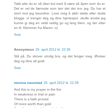
Takk atte du er så über-kul med å være så åpen som du er.
Det er vel de færreste som tørr det der tror jeg. Du har et
stort mot jeg beundrer. Love meg å aldri slette eller slutte
blogge. vi trenger deg og dine hjertespor. skulle ønske jeg
kunne gi deg en veldi veldig go og lang klem. og der etter
en til. Klemmer fra Maren :o)
Svar
Anonymous
25. april 2012 kl. 22:35
Stå på. Du skriver utrolig bra, og det fenger meg. Ønsker
deg og dine alt godt.
Svar
monica navestad
25. april 2012 kl. 22:39
And this is my prayer in the fire
In weakness or trial or pain
There is a faith proved
Of more worth than gold