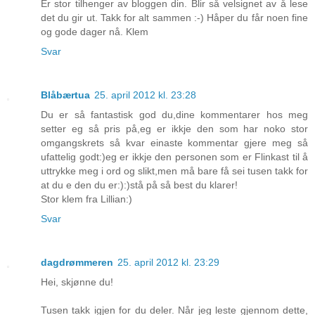
Er stor tilhenger av bloggen din. Blir så velsignet av å lese
det du gir ut. Takk for alt sammen :-) Håper du får noen fine
og gode dager nå. Klem
Svar
Blåbærtua
25. april 2012 kl. 23:28
Du er så fantastisk god du,dine kommentarer hos meg
setter eg så pris på,eg er ikkje den som har noko stor
omgangskrets så kvar einaste kommentar gjere meg så
ufattelig godt:)eg er ikkje den personen som er Flinkast til å
uttrykke meg i ord og slikt,men må bare få sei tusen takk for
at du e den du er:):)stå på så best du klarer!
Stor klem fra Lillian:)
Svar
dagdrømmeren
25. april 2012 kl. 23:29
Hei, skjønne du!
Tusen takk igjen for du deler. Når jeg leste gjennom dette,