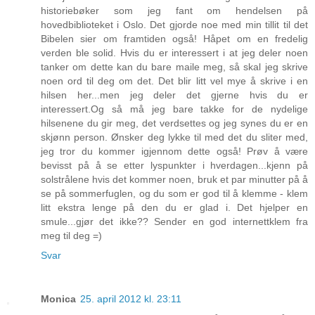
historiebøker som jeg fant om hendelsen på
hovedbiblioteket i Oslo. Det gjorde noe med min tillit til det
Bibelen sier om framtiden også! Håpet om en fredelig
verden ble solid. Hvis du er interessert i at jeg deler noen
tanker om dette kan du bare maile meg, så skal jeg skrive
noen ord til deg om det. Det blir litt vel mye å skrive i en
hilsen her...men jeg deler det gjerne hvis du er
interessert.Og så må jeg bare takke for de nydelige
hilsenene du gir meg, det verdsettes og jeg synes du er en
skjønn person. Ønsker deg lykke til med det du sliter med,
jeg tror du kommer igjennom dette også! Prøv å være
bevisst på å se etter lyspunkter i hverdagen...kjenn på
solstrålene hvis det kommer noen, bruk et par minutter på å
se på sommerfuglen, og du som er god til å klemme - klem
litt ekstra lenge på den du er glad i. Det hjelper en
smule...gjør det ikke?? Sender en god internettklem fra
meg til deg =)
Svar
Monica
25. april 2012 kl. 23:11