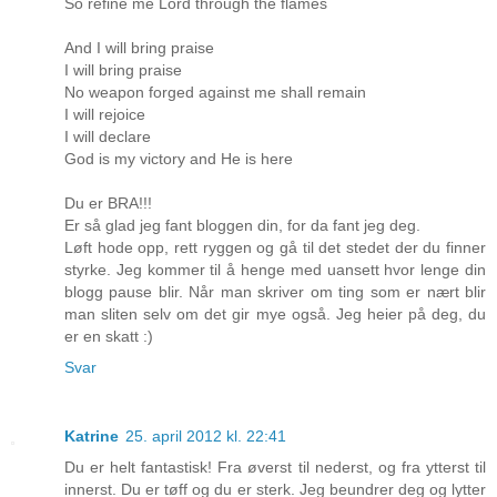
So refine me Lord through the flames
And I will bring praise
I will bring praise
No weapon forged against me shall remain
I will rejoice
I will declare
God is my victory and He is here
Du er BRA!!!
Er så glad jeg fant bloggen din, for da fant jeg deg.
Løft hode opp, rett ryggen og gå til det stedet der du finner
styrke. Jeg kommer til å henge med uansett hvor lenge din
blogg pause blir. Når man skriver om ting som er nært blir
man sliten selv om det gir mye også. Jeg heier på deg, du
er en skatt :)
Svar
Katrine
25. april 2012 kl. 22:41
Du er helt fantastisk! Fra øverst til nederst, og fra ytterst til
innerst. Du er tøff og du er sterk. Jeg beundrer deg og lytter