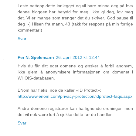
Leste nettopp dette innlegget og vil bare minne deg på hva
denne bloggen har betydd for meg. Ikke gi deg, lov meg
det. Vi er mange som trenger det du skriver. God pause til
deg :-) Hilsen fra mann, 43 (takk for respons på min forrige
kommentar!)
Svar
Per N. Spelemann
26. april 2012 kl. 12:44
Hvis du får ditt eget domene og ønsker å forbli anonym,
ikke glem å anonymisere informasjonen om domenet i
WHOIS-databasen.
ENom har f.eks. noe de kaller «ID Protect»:
http://www.enom.com/privacy-protection/idprotect-faqs.aspx
Andre domene-registrarer kan ha lignende ordninger, men
det vil nok være lurt å sjekke dette før du handler.
Svar