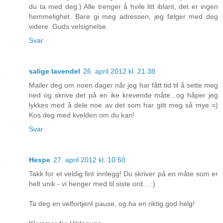
du ta med deg:) Alle trenger å hvile litt iblant, det er ingen
hemmelighet. Bare gi meg adressen, jeg følger med deg
videre. Guds velsignelse.
Svar
salige lavendel
26. april 2012 kl. 21:38
Mailer deg om noen dager når jeg har fått tid til å sette meg
ned og skrive det på en ike krevende måte...og håper jeg
lykkes med å dele noe av det som har gitt meg så mye =)
Kos deg med kvelden om du kan!
Svar
Hespe
27. april 2012 kl. 10:50
Takk for et veldig fint innlegg! Du skriver på en måte som er
helt unik - vi henger med til siste ord... :)
Ta deg en velfortjent pause, og ha en riktig god helg!