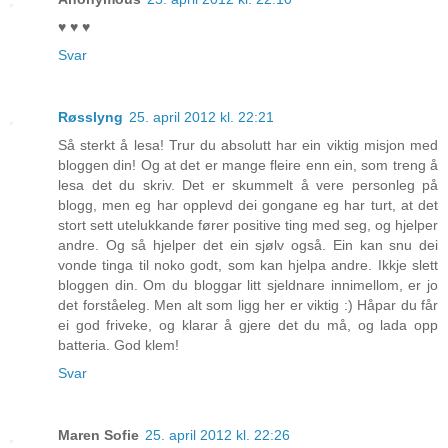
♥ ♥ ♥
Svar
Røsslyng
25. april 2012 kl. 22:21
Så sterkt å lesa! Trur du absolutt har ein viktig misjon med
bloggen din! Og at det er mange fleire enn ein, som treng å
lesa det du skriv. Det er skummelt å vere personleg på
blogg, men eg har opplevd dei gongane eg har turt, at det
stort sett utelukkande fører positive ting med seg, og hjelper
andre. Og så hjelper det ein sjølv også. Ein kan snu dei
vonde tinga til noko godt, som kan hjelpa andre. Ikkje slett
bloggen din. Om du bloggar litt sjeldnare innimellom, er jo
det forståeleg. Men alt som ligg her er viktig :) Håpar du får
ei god friveke, og klarar å gjere det du må, og lada opp
batteria. God klem!
Svar
Maren Sofie
25. april 2012 kl. 22:26