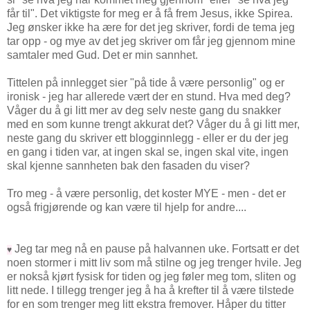
får til". Det viktigste for meg er å få frem Jesus, ikke Spirea.
Jeg ønsker ikke ha ære for det jeg skriver, fordi de tema jeg
tar opp - og mye av det jeg skriver om får jeg gjennom mine
samtaler med Gud. Det er min sannhet.
Tittelen på innlegget sier "på tide å være personlig" og er
ironisk - jeg har allerede vært der en stund. Hva med deg?
Våger du å gi litt mer av deg selv neste gang du snakker
med en som kunne trengt akkurat det? Våger du å gi litt mer,
neste gang du skriver ett blogginnlegg - eller er du der jeg
en gang i tiden var, at ingen skal se, ingen skal vite, ingen
skal kjenne sannheten bak den fasaden du viser?
Tro meg - å være personlig, det koster MYE - men - det er
også frigjørende og kan være til hjelp for andre....
Jeg tar meg nå en pause på halvannen uke. Fortsatt er det
♥
noen stormer i mitt liv som må stilne og jeg trenger hvile. Jeg
er nokså kjørt fysisk for tiden og jeg føler meg tom, sliten og
litt nede. I tillegg trenger jeg å ha å krefter til å være tilstede
for en som trenger meg litt ekstra fremover. Håper du titter