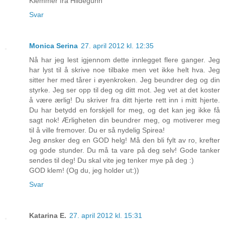
Klemmer fra Hildegunn
Svar
Monica Serina
27. april 2012 kl. 12:35
Nå har jeg lest igjennom dette innlegget flere ganger. Jeg
har lyst til å skrive noe tilbake men vet ikke helt hva. Jeg
sitter her med tårer i øyenkroken. Jeg beundrer deg og din
styrke. Jeg ser opp til deg og ditt mot. Jeg vet at det koster
å være ærlig! Du skriver fra ditt hjerte rett inn i mitt hjerte.
Du har betydd en forskjell for meg, og det kan jeg ikke få
sagt nok! Ærligheten din beundrer meg, og motiverer meg
til å ville fremover. Du er så nydelig Spirea!
Jeg ønsker deg en GOD helg! Må den bli fylt av ro, krefter
og gode stunder. Du må ta vare på deg selv! Gode tanker
sendes til deg! Du skal vite jeg tenker mye på deg :)
GOD klem! (Og du, jeg holder ut:))
Svar
Katarina E.
27. april 2012 kl. 15:31