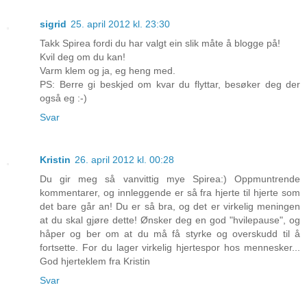
sigrid
25. april 2012 kl. 23:30
Takk Spirea fordi du har valgt ein slik måte å blogge på!
Kvil deg om du kan!
Varm klem og ja, eg heng med.
PS: Berre gi beskjed om kvar du flyttar, besøker deg der
også eg :-)
Svar
Kristin
26. april 2012 kl. 00:28
Du gir meg så vanvittig mye Spirea:) Oppmuntrende
kommentarer, og innleggende er så fra hjerte til hjerte som
det bare går an! Du er så bra, og det er virkelig meningen
at du skal gjøre dette! Ønsker deg en god "hvilepause", og
håper og ber om at du må få styrke og overskudd til å
fortsette. For du lager virkelig hjertespor hos mennesker...
God hjerteklem fra Kristin
Svar