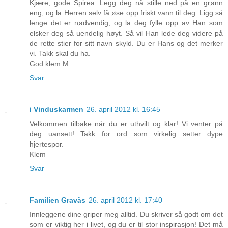
Kjære, gode Spirea. Legg deg nå stille ned på en grønn
eng, og la Herren selv få øse opp friskt vann til deg. Ligg så
lenge det er nødvendig, og la deg fylle opp av Han som
elsker deg så uendelig høyt. Så vil Han lede deg videre på
de rette stier for sitt navn skyld. Du er Hans og det merker
vi. Takk skal du ha.
God klem M
Svar
i Vinduskarmen
26. april 2012 kl. 16:45
Velkommen tilbake når du er uthvilt og klar! Vi venter på
deg uansett! Takk for ord som virkelig setter dype
hjertespor.
Klem
Svar
Familien Gravås
26. april 2012 kl. 17:40
Innleggene dine griper meg alltid. Du skriver så godt om det
som er viktig her i livet, og du er til stor inspirasjon! Det må