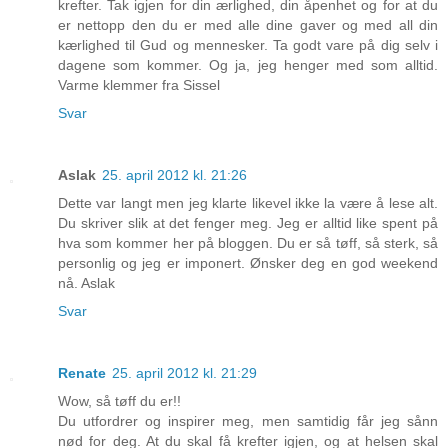
krefter. Tak igjen for din ærlighed, din åpenhet og for at du
er nettopp den du er med alle dine gaver og med all din
kærlighed til Gud og mennesker. Ta godt vare på dig selv i
dagene som kommer. Og ja, jeg henger med som alltid.
Varme klemmer fra Sissel
Svar
Aslak
25. april 2012 kl. 21:26
Dette var langt men jeg klarte likevel ikke la være å lese alt.
Du skriver slik at det fenger meg. Jeg er alltid like spent på
hva som kommer her på bloggen. Du er så tøff, så sterk, så
personlig og jeg er imponert. Ønsker deg en god weekend
nå. Aslak
Svar
Renate
25. april 2012 kl. 21:29
Wow, så tøff du er!!
Du utfordrer og inspirer meg, men samtidig får jeg sånn
nød for deg. At du skal få krefter igjen, og at helsen skal