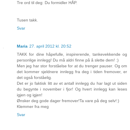
Tre ord til deg: Du formidler HÅP.
Tusen takk.
Svar
Maria
27. april 2012 kl. 20:52
TAKK for dine håpefulle, inspirerende, tankevekkende og
personlige innlegg! Du må aldri finne på å slette dem! :)
Men jeg har stor forståelse for at du trenger pauser. Og om
det kommer sjeldnere innlegg fra deg i tiden fremover, er
det også forståelig.
Det er jo faktisk litt av et antall innlegg du har lagt ut siden
du begynte i november i fjor! Og hvert innlegg kan leses
igjen og igjen!
Ønsker deg gode dager fremover!Ta vare på deg selv!:)
Klemmer fra meg
Svar