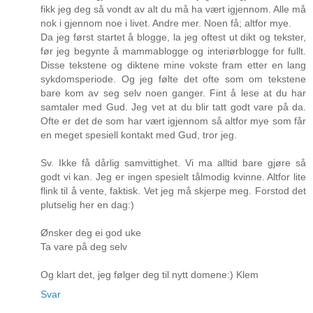
fikk jeg deg så vondt av alt du må ha vært igjennom. Alle må
nok i gjennom noe i livet. Andre mer. Noen få; altfor mye.
Da jeg først startet å blogge, la jeg oftest ut dikt og tekster,
før jeg begynte å mammablogge og interiørblogge for fullt.
Disse tekstene og diktene mine vokste fram etter en lang
sykdomsperiode. Og jeg følte det ofte som om tekstene
bare kom av seg selv noen ganger. Fint å lese at du har
samtaler med Gud. Jeg vet at du blir tatt godt vare på da.
Ofte er det de som har vært igjennom så altfor mye som får
en meget spesiell kontakt med Gud, tror jeg.
Sv. Ikke få dårlig samvittighet. Vi ma alltid bare gjøre så
godt vi kan. Jeg er ingen spesielt tålmodig kvinne. Altfor lite
flink til å vente, faktisk. Vet jeg må skjerpe meg. Forstod det
plutselig her en dag:)
Ønsker deg ei god uke
Ta vare på deg selv
Og klart det, jeg følger deg til nytt domene:) Klem
Svar