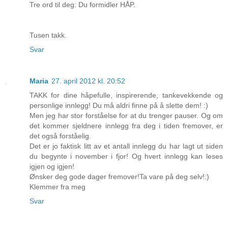
Tre ord til deg: Du formidler HÅP.
Tusen takk.
Svar
Maria
27. april 2012 kl. 20:52
TAKK for dine håpefulle, inspirerende, tankevekkende og
personlige innlegg! Du må aldri finne på å slette dem! :)
Men jeg har stor forståelse for at du trenger pauser. Og om
det kommer sjeldnere innlegg fra deg i tiden fremover, er
det også forståelig.
Det er jo faktisk litt av et antall innlegg du har lagt ut siden
du begynte i november i fjor! Og hvert innlegg kan leses
igjen og igjen!
Ønsker deg gode dager fremover!Ta vare på deg selv!:)
Klemmer fra meg
Svar