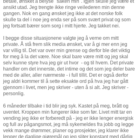
betale, ønsket å belyse "saken min". Igjen skulle jeg være et
ansikt utad. Jeg trengte ikke ringe veilederen min denne
gangen. Nok en gang ønsket jeg ikke at det norske folk
skulle ta del i noe jeg enda ser på som svært privat og som
jeg fortsatt bærer som sorg i mitt hjerte. Jeg takket nei.
I begge disse situasjonene valgte jeg å verne om mitt
private. Å stå frem slik media ønsket, var å gi mer enn jeg
var villig til. Det var over min grense og derfor ble det viktig
for meg å la det være. Noe skal bare være mitt og jeg skal
selv kunne styre hva jeg gir ut hvor - og til hvem. Det private
handler om det innerste, det intime og det som jeg deler bare
med de aller, aller nærmeste - i full tillit. Det er også derfor
jeg aldri kommer til å sette eksakte ord på hva jeg har gått
gjennom i livet, men jeg skriver - uten å si alt. Jeg skriver -
personlig.
6 måneder tilbake i tid blir jeg syk. Kastet på meg, brått og
uventet. Kroppen min fungerer ikke som før. Livet mitt tar en
vending jeg ikke er forberedt på - jeg er ikke lenger energisk
og full av pågangsmot, jeg må sykemeldes fra jobb og legge
vekk mange drømmer, planer og prosjekter, jeg klarer ikke
lenger de daglige gjøremål og jeg sliter konstant med dårlig