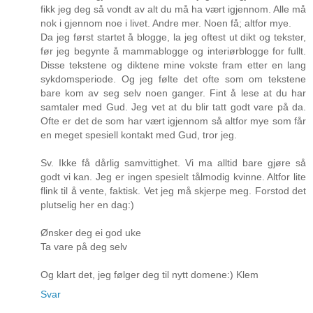
fikk jeg deg så vondt av alt du må ha vært igjennom. Alle må
nok i gjennom noe i livet. Andre mer. Noen få; altfor mye.
Da jeg først startet å blogge, la jeg oftest ut dikt og tekster,
før jeg begynte å mammablogge og interiørblogge for fullt.
Disse tekstene og diktene mine vokste fram etter en lang
sykdomsperiode. Og jeg følte det ofte som om tekstene
bare kom av seg selv noen ganger. Fint å lese at du har
samtaler med Gud. Jeg vet at du blir tatt godt vare på da.
Ofte er det de som har vært igjennom så altfor mye som får
en meget spesiell kontakt med Gud, tror jeg.
Sv. Ikke få dårlig samvittighet. Vi ma alltid bare gjøre så
godt vi kan. Jeg er ingen spesielt tålmodig kvinne. Altfor lite
flink til å vente, faktisk. Vet jeg må skjerpe meg. Forstod det
plutselig her en dag:)
Ønsker deg ei god uke
Ta vare på deg selv
Og klart det, jeg følger deg til nytt domene:) Klem
Svar