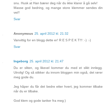
snu. Husk at Han bærer deg når du ikke klarer å gå selv!
Masse god bedring, og mange store klemmer sendes din
vei!!
Svar
Anonymous
25. april 2012 kl. 21:32
Vanvittig for en blogg dette er! R E S P E K T!!! :-) :-)
Svar
Ingeborg
25. april 2012 kl. 21:47
Du er sliten, og likevel kommer du med et slikt innlegg.
Utrolig! Og så stikker du innom bloggen min også, det rører
meg gode du.
Jeg håper du får det bedre etter hvert, jeg kommer tilbake
når du er tilbake.
God klem og gode tanker fra meg:)