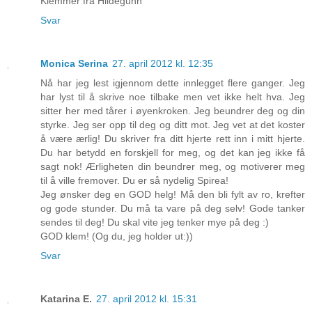
Klemmer fra Hildegunn
Svar
Monica Serina
27. april 2012 kl. 12:35
Nå har jeg lest igjennom dette innlegget flere ganger. Jeg
har lyst til å skrive noe tilbake men vet ikke helt hva. Jeg
sitter her med tårer i øyenkroken. Jeg beundrer deg og din
styrke. Jeg ser opp til deg og ditt mot. Jeg vet at det koster
å være ærlig! Du skriver fra ditt hjerte rett inn i mitt hjerte.
Du har betydd en forskjell for meg, og det kan jeg ikke få
sagt nok! Ærligheten din beundrer meg, og motiverer meg
til å ville fremover. Du er så nydelig Spirea!
Jeg ønsker deg en GOD helg! Må den bli fylt av ro, krefter
og gode stunder. Du må ta vare på deg selv! Gode tanker
sendes til deg! Du skal vite jeg tenker mye på deg :)
GOD klem! (Og du, jeg holder ut:))
Svar
Katarina E.
27. april 2012 kl. 15:31