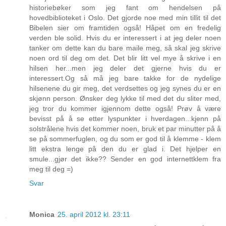
historiebøker som jeg fant om hendelsen på
hovedbiblioteket i Oslo. Det gjorde noe med min tillit til det
Bibelen sier om framtiden også! Håpet om en fredelig
verden ble solid. Hvis du er interessert i at jeg deler noen
tanker om dette kan du bare maile meg, så skal jeg skrive
noen ord til deg om det. Det blir litt vel mye å skrive i en
hilsen her...men jeg deler det gjerne hvis du er
interessert.Og så må jeg bare takke for de nydelige
hilsenene du gir meg, det verdsettes og jeg synes du er en
skjønn person. Ønsker deg lykke til med det du sliter med,
jeg tror du kommer igjennom dette også! Prøv å være
bevisst på å se etter lyspunkter i hverdagen...kjenn på
solstrålene hvis det kommer noen, bruk et par minutter på å
se på sommerfuglen, og du som er god til å klemme - klem
litt ekstra lenge på den du er glad i. Det hjelper en
smule...gjør det ikke?? Sender en god internettklem fra
meg til deg =)
Svar
Monica
25. april 2012 kl. 23:11