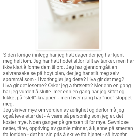
Siden forrige innlegg har jeg hatt dager der jeg har kjent
meg helt tom. Jeg har hatt hodet altfor fullt av tanker, men har
ikke klart å forme dem til ord. Jeg har gjennomgått en
selvransakelse på høyt plan, der jeg har stilt meg selv
spørsmål som - Hvorfor gjør jeg dette? Hva gir det meg?
Hva gir det leserne? Orker jeg å fortsette? Mer enn en gang
har jeg vurdert å slutte, mer enn en gang har jeg sittet og
kikket på "slett"-knappen - men hver gang har "noe" stoppet
meg.
Jeg skriver mye om verdien av ærlighet og derfor må jeg
også leve etter det - Å være så personlig som jeg er, det
koster mye. Noen ganger på grensen til for mye. Søvnløse
netter, tårer, oppriving av gamle minner, å kjenne på smerten
fra fortiden - det har sin pris å skrive fra hjertet - så hvorfor