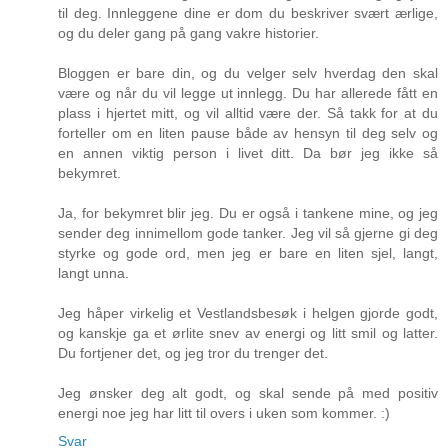
til deg. Innleggene dine er dom du beskriver svært ærlige,
og du deler gang på gang vakre historier.
Bloggen er bare din, og du velger selv hverdag den skal
være og når du vil legge ut innlegg. Du har allerede fått en
plass i hjertet mitt, og vil alltid være der. Så takk for at du
forteller om en liten pause både av hensyn til deg selv og
en annen viktig person i livet ditt. Da bør jeg ikke så
bekymret.
Ja, for bekymret blir jeg. Du er også i tankene mine, og jeg
sender deg innimellom gode tanker. Jeg vil så gjerne gi deg
styrke og gode ord, men jeg er bare en liten sjel, langt,
langt unna.
Jeg håper virkelig et Vestlandsbesøk i helgen gjorde godt,
og kanskje ga et ørlite snev av energi og litt smil og latter.
Du fortjener det, og jeg tror du trenger det.
Jeg ønsker deg alt godt, og skal sende på med positiv
energi noe jeg har litt til overs i uken som kommer. :)
Svar