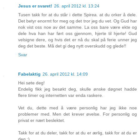
Jesus er svaret!
26. april 2012 kl. 13:24
Tusen takk for at du står i dette Spirea. at du orker å dele.
Det betyr enormt for meg og det tror jeg du vet. Og Gud har
nok vist oss noe av det samme. La oss bare være ekte og
dele hva han har ført oss gjennom, hjerte til hjerte! Gud
velsigne dere, og hvis det er nå du skal på ferie unner jeg
deg det beste. Må det gi deg nytt overskudd og glede!!
Svar
Fabelaktig
26. april 2012 kl. 14:09
Hei søte deg!
Endelig fikk jeg besøkt deg, skulle ønske døgnet hadde
flere timer og internetten var enda raskere.
Vet du, dette med å være personlig har jeg ikke noe
problemer med. Men det krever øvelse. For personlig og
privat er nært beslektet.
Takk for at du deler, takk for at du er ærlig, takk for at du er
deg :)