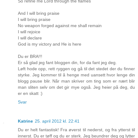
So refine me Lord through the flames
And I will bring praise
I will bring praise
No weapon forged against me shall remain
I will rejoice
I will declare
God is my victory and He is here
Du er BRA!!!
Er så glad jeg fant bloggen din, for da fant jeg deg.
Løft hode opp, rett ryggen og gå til det stedet der du finner
styrke. Jeg kommer til å henge med uansett hvor lenge din
blogg pause blir. Når man skriver om ting som er nært blir
man sliten selv om det gir mye også. Jeg heier på deg, du
er en skatt :)
Svar
Katrine
25. april 2012 kl. 22:41
Du er helt fantastisk! Fra øverst til nederst, og fra ytterst til
innerst. Du er tøff og du er sterk. Jeg beundrer deg og lytter