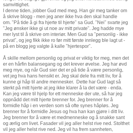
samvittighet.
I denne tiden, jobber Gud med meg. Han gir meg tanker om
å skrive blogg - men jeg aner ikke hva den skal handle
om. "På tide å gi fra hjerte til hjerte" sa Gud. "Nei" svarte jeg
"Jeg ønsker ikke gi ut noe av mitt private". Jeg hadde mye
mer lyst til å skrive om interiør. Men Gud sa "personlig - ikke
privat", og jeg fikk ikke ro før mitt første innlegg ble lagt ut -
på en blogg jeg valgte å kalle "hjertespor".
Å skille mellom personlig og privat er viktig for meg, men det
er en hårfin balansegang og det krever øvelse. Jeg har øvd
meg mye, og når Gud sier det er på tide å være personlig,
vet jeg hva hans hensikt er. Jeg skal dele fra mitt liv, for å
kunne gi håp til andre mennesker. Dette har Gud lagt så
sterkt på mitt hjerte at jeg ikke klarer å la det være - enda.
Kan jeg være til hjelp for ett menneske der ute, så har jeg
oppnådd det mitt hjerte brenner for. Jeg brenner for å
formidle håp i en verden som så ofte synes håpløs. Jeg
brenner for å formidle Jesus og hva han kan gjøre i ditt liv.
Jeg brenner for å være et medmenneske og å snakke sant
og ærlig om livet. Fasader vil jeg aller helst rive ned. Stolthet
vil jeg aller helst rive ned. Jeg vil ha frem sannheten,