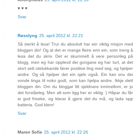
♥ ♥ ♥
Svar
Røsslyng
25. april 2012 kl. 22:21
Så sterkt å lesa! Trur du absolutt har ein viktig misjon med
bloggen din! Og at det er mange fleire enn ein, som treng å
lesa det du skriv. Det er skummelt å vere personleg på
blogg, men eg har opplevd dei gongane eg har turt, at det
stort sett utelukkande fører positive ting med seg, og hjelper
andre. Og så hjelper det ein sjølv også. Ein kan snu dei
vonde tinga til noko godt, som kan hjelpa andre. Ikkje slett
bloggen din. Om du bloggar litt sjeldnare innimellom, er jo
det forståeleg. Men alt som ligg her er viktig :) Håpar du får
ei god friveke, og klarar å gjere det du må, og lada opp
batteria. God klem!
Svar
Maren Sofie
25. april 2012 kl. 22:26