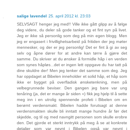
salige lavendel
25. april 2012 kl. 23:03
SELVSAGT henger jeg med!! Ville ikke gått glipp av å følge
deg videre, du deler så gode tanker og et fint syn på livet.
Jeg er ikke så personlig som deg på min egen blogg. Men
jeg er engasert i frivillighetsarbeid på fritiden der jeg møter
mennesker, og der er jeg personlig! Det er fint å gi av seg
selv og åpne dører for at andre kan tørre å gjøre det
samme. Du skriver at du ønsker å formidle håp i en verden
som synes håpløs...det er ingen lett oppgave du har tatt på
dine skuldre der! Men jeg tenker det samme som deg. Jeg
har oppdaget at Bibelen inneholder et solid håp, et håp som
ikke er bygget på overfladisk ønsketenkning, men på
velbegrunnede beviser. Den gangen jeg bare var ung
tenåring (ja, det er mange år siden =) fikk jeg hjelp til å sette
meg inn i en utrolig spennende profeti i Bibelen om en
berømt verdensmakt. Bibelen hadde forutsagt at denne
verdensmakten skulle bli inntatt mange hundre år før det
skjedde, og til og med navngitt personen som skulle erobre
den. Det gjorde et sterkt inntrykk på meg å se at konkrete
detaljer som var nevnt i Bibelen også var nevnt i