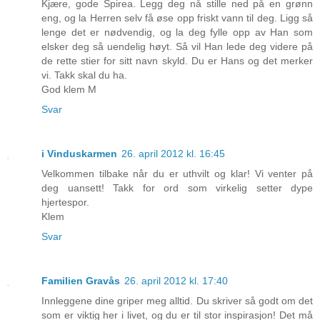
Kjære, gode Spirea. Legg deg nå stille ned på en grønn
eng, og la Herren selv få øse opp friskt vann til deg. Ligg så
lenge det er nødvendig, og la deg fylle opp av Han som
elsker deg så uendelig høyt. Så vil Han lede deg videre på
de rette stier for sitt navn skyld. Du er Hans og det merker
vi. Takk skal du ha.
God klem M
Svar
i Vinduskarmen
26. april 2012 kl. 16:45
Velkommen tilbake når du er uthvilt og klar! Vi venter på
deg uansett! Takk for ord som virkelig setter dype
hjertespor.
Klem
Svar
Familien Gravås
26. april 2012 kl. 17:40
Innleggene dine griper meg alltid. Du skriver så godt om det
som er viktig her i livet, og du er til stor inspirasjon! Det må