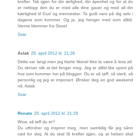
krefter. Tak igjen for din ærlighed, din åpenhet og for at du
er nettopp den du er med alle dine gaver og med all din
kærlighed til Gud og mennesker. Ta godt vare på dig selv i
dagene som kommer. Og ja, jeg henger med som alltid.
Varme klemmer fra Sissel
Svar
Aslak
25. april 2012 kl. 21:26
Dette var langt men jeg klarte likevel ikke la være å lese alt.
Du skriver slik at det fenger meg. Jeg er alltid like spent på
hva som kommer her på bloggen. Du er så tøff, så sterk, så
personlig og jeg er imponert. Ønsker deg en god weekend
nå. Aslak
Svar
Renate
25. april 2012 kl. 21:29
Wow, så tøff du er!!
Du utfordrer og inspirer meg, men samtidig får jeg sånn
nød for deg. At du skal få krefter igjen, og at helsen skal