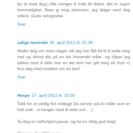
du ta med deg:) Alle trenger å hvile litt iblant, det er ingen
hemmelighet. Bare gi meg adressen, jeg følger med deg
videre. Guds velsignelse.
Svar
salige lavendel
26. april 2012 kl. 21:38
Mailer deg om noen dager når jeg har fått tid til å sette meg
ned og skrive det på en ike krevende måte...og håper jeg
lykkes med å dele noe av det som har gitt meg så mye =)
Kos deg med kvelden om du kan!
Svar
Hespe
27. april 2012 kl. 10:50
Takk for et veldig fint innlegg! Du skriver på en måte som er
helt unik - vi henger med til siste ord... :)
Ta deg en velfortjent pause, og ha en riktig god helg!