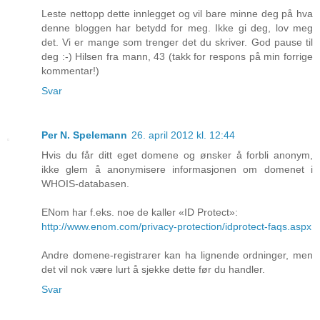
Leste nettopp dette innlegget og vil bare minne deg på hva
denne bloggen har betydd for meg. Ikke gi deg, lov meg
det. Vi er mange som trenger det du skriver. God pause til
deg :-) Hilsen fra mann, 43 (takk for respons på min forrige
kommentar!)
Svar
Per N. Spelemann
26. april 2012 kl. 12:44
Hvis du får ditt eget domene og ønsker å forbli anonym,
ikke glem å anonymisere informasjonen om domenet i
WHOIS-databasen.
ENom har f.eks. noe de kaller «ID Protect»:
http://www.enom.com/privacy-protection/idprotect-faqs.aspx
Andre domene-registrarer kan ha lignende ordninger, men
det vil nok være lurt å sjekke dette før du handler.
Svar