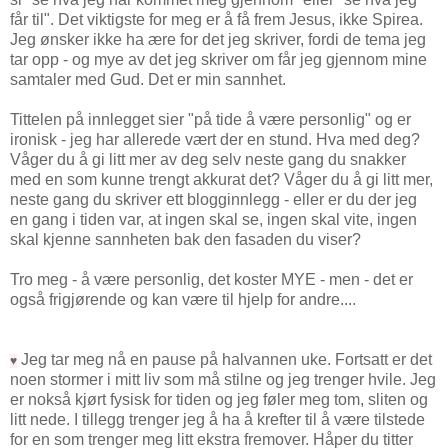
får til". Det viktigste for meg er å få frem Jesus, ikke Spirea.
Jeg ønsker ikke ha ære for det jeg skriver, fordi de tema jeg
tar opp - og mye av det jeg skriver om får jeg gjennom mine
samtaler med Gud. Det er min sannhet.
Tittelen på innlegget sier "på tide å være personlig" og er
ironisk - jeg har allerede vært der en stund. Hva med deg?
Våger du å gi litt mer av deg selv neste gang du snakker
med en som kunne trengt akkurat det? Våger du å gi litt mer,
neste gang du skriver ett blogginnlegg - eller er du der jeg
en gang i tiden var, at ingen skal se, ingen skal vite, ingen
skal kjenne sannheten bak den fasaden du viser?
Tro meg - å være personlig, det koster MYE - men - det er
også frigjørende og kan være til hjelp for andre....
Jeg tar meg nå en pause på halvannen uke. Fortsatt er det
♥
noen stormer i mitt liv som må stilne og jeg trenger hvile. Jeg
er nokså kjørt fysisk for tiden og jeg føler meg tom, sliten og
litt nede. I tillegg trenger jeg å ha å krefter til å være tilstede
for en som trenger meg litt ekstra fremover. Håper du titter