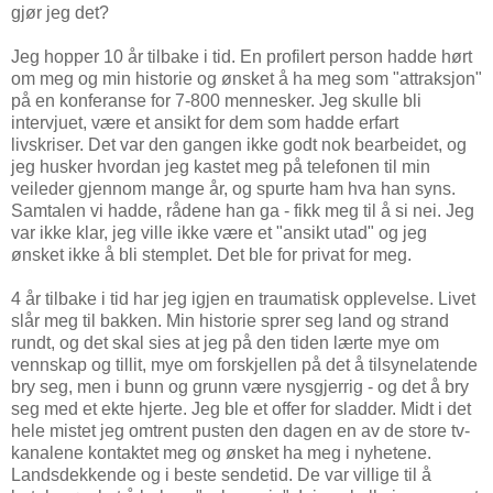
gjør jeg det?
Jeg hopper 10 år tilbake i tid. En profilert person hadde hørt
om meg og min historie og ønsket å ha meg som "attraksjon"
på en konferanse for 7-800 mennesker. Jeg skulle bli
intervjuet, være et ansikt for dem som hadde erfart
livskriser. Det var den gangen ikke godt nok bearbeidet, og
jeg husker hvordan jeg kastet meg på telefonen til min
veileder gjennom mange år, og spurte ham hva han syns.
Samtalen vi hadde, rådene han ga - fikk meg til å si nei. Jeg
var ikke klar, jeg ville ikke være et "ansikt utad" og jeg
ønsket ikke å bli stemplet. Det ble for privat for meg.
4 år tilbake i tid har jeg igjen en traumatisk opplevelse. Livet
slår meg til bakken. Min historie sprer seg land og strand
rundt, og det skal sies at jeg på den tiden lærte mye om
vennskap og tillit, mye om forskjellen på det å tilsynelatende
bry seg, men i bunn og grunn være nysgjerrig - og det å bry
seg med et ekte hjerte. Jeg ble et offer for sladder. Midt i det
hele mistet jeg omtrent pusten den dagen en av de store tv-
kanalene kontaktet meg og ønsket ha meg i nyhetene.
Landsdekkende og i beste sendetid. De var villige til å