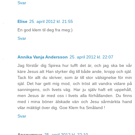
Svar
Elise
25. april 2012 kl. 21:55
En god klem til deg fra meg:)
Svar
Annika Vanja Andersson
25. april 2012 kl. 22:07
Jag förstår dig Spirea hur tufft det är, och jag ska be vår
käre Jesus att Han styrker dig till både ande, kropp och själ.
Tack för allt du skriver, som är till stor välsignelse för min
själ. Det har gett mig mod, och tröst att vandra vidare på
sanningens, och livets väg. Har ju själv haft ett uppehåll,
men Jesus är med oss i livets alla förhållanden. Du finns
med i mina böner älskade vän och Jesu sårmärkta hand
vilar mäktigt över dig. Goe Klem fra Småland !
Svar
Anonymous
25. april 2012 kl. 22:10