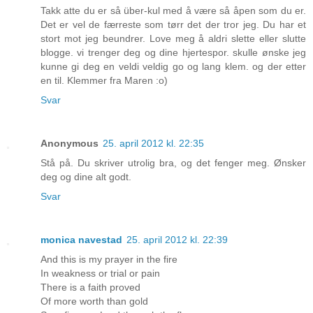
Takk atte du er så über-kul med å være så åpen som du er.
Det er vel de færreste som tørr det der tror jeg. Du har et
stort mot jeg beundrer. Love meg å aldri slette eller slutte
blogge. vi trenger deg og dine hjertespor. skulle ønske jeg
kunne gi deg en veldi veldig go og lang klem. og der etter
en til. Klemmer fra Maren :o)
Svar
Anonymous
25. april 2012 kl. 22:35
Stå på. Du skriver utrolig bra, og det fenger meg. Ønsker
deg og dine alt godt.
Svar
monica navestad
25. april 2012 kl. 22:39
And this is my prayer in the fire
In weakness or trial or pain
There is a faith proved
Of more worth than gold