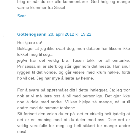
blog er når du ser alle kommentarer. God helg og mange
varme klemmer fra Sissel
Svar
Gotteriogsann
28. april 2012 kl. 19:22
Hei kjære du!
Beklager at jeg ikke svart deg, men data'en har liksom ikke
lokket meg til seg...
jeg/vi har det veldig bra. Tusen takk for all omtanke.
Prinsessa mi er sterk og står igjennom det meste. Hun snur
ryggen til det vonde, og går videre med krum nakke, fordi
ho vil det. Jeg har mye å lærte av henne.
For å svare på spørsmålet ditt i dette innlegget. Ja; jeg tror
nok at vi må lære oss å bli med personlige. Det gjør ikke
noe å dele med andre. Vi kan hjelpe så mange, nå ut til
andre med de samme tankene.
Så fortsett den veien du er på. det er virkelig helt tydelig at
det er en mening med at du deler med oss. Dine ord er
veldig verdifulle for meg, og helt sikkert for mange andre
også.