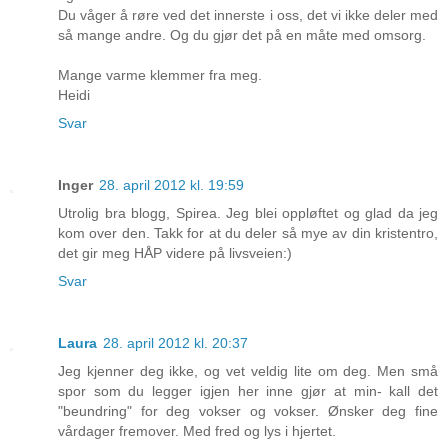
Du våger å røre ved det innerste i oss, det vi ikke deler med
så mange andre. Og du gjør det på en måte med omsorg.
Mange varme klemmer fra meg.
Heidi
Svar
Inger
28. april 2012 kl. 19:59
Utrolig bra blogg, Spirea. Jeg blei oppløftet og glad da jeg
kom over den. Takk for at du deler så mye av din kristentro,
det gir meg HÅP videre på livsveien:)
Svar
Laura
28. april 2012 kl. 20:37
Jeg kjenner deg ikke, og vet veldig lite om deg. Men små
spor som du legger igjen her inne gjør at min- kall det
"beundring" for deg vokser og vokser. Ønsker deg fine
vårdager fremover. Med fred og lys i hjertet.