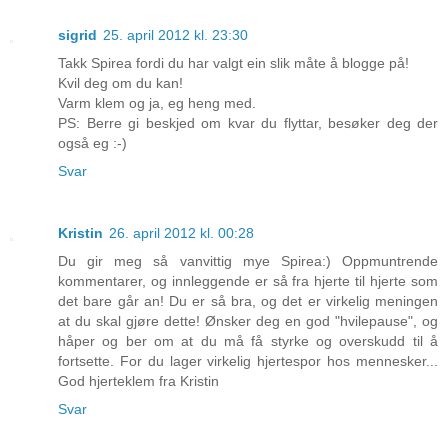
sigrid
25. april 2012 kl. 23:30
Takk Spirea fordi du har valgt ein slik måte å blogge på!
Kvil deg om du kan!
Varm klem og ja, eg heng med.
PS: Berre gi beskjed om kvar du flyttar, besøker deg der
også eg :-)
Svar
Kristin
26. april 2012 kl. 00:28
Du gir meg så vanvittig mye Spirea:) Oppmuntrende
kommentarer, og innleggende er så fra hjerte til hjerte som
det bare går an! Du er så bra, og det er virkelig meningen
at du skal gjøre dette! Ønsker deg en god "hvilepause", og
håper og ber om at du må få styrke og overskudd til å
fortsette. For du lager virkelig hjertespor hos mennesker...
God hjerteklem fra Kristin
Svar