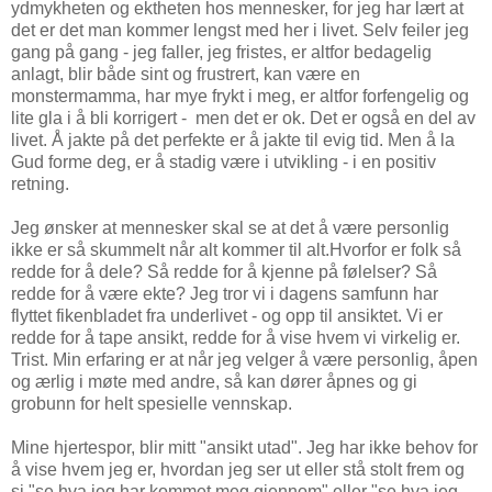
ydmykheten og ektheten hos mennesker, for jeg har lært at
det er det man kommer lengst med her i livet. Selv feiler jeg
gang på gang - jeg faller, jeg fristes, er altfor bedagelig
anlagt, blir både sint og frustrert, kan være en
monstermamma, har mye frykt i meg, er altfor forfengelig og
lite gla i å bli korrigert - men det er ok. Det er også en del av
livet. Å jakte på det perfekte er å jakte til evig tid. Men å la
Gud forme deg, er å stadig være i utvikling - i en positiv
retning.
Jeg ønsker at mennesker skal se at det å være personlig
ikke er så skummelt når alt kommer til alt.Hvorfor er folk så
redde for å dele? Så redde for å kjenne på følelser? Så
redde for å være ekte? Jeg tror vi i dagens samfunn har
flyttet fikenbladet fra underlivet - og opp til ansiktet. Vi er
redde for å tape ansikt, redde for å vise hvem vi virkelig er.
Trist. Min erfaring er at når jeg velger å være personlig, åpen
og ærlig i møte med andre, så kan dører åpnes og gi
grobunn for helt spesielle vennskap.
Mine hjertespor, blir mitt "ansikt utad". Jeg har ikke behov for
å vise hvem jeg er, hvordan jeg ser ut eller stå stolt frem og
si "se hva jeg har kommet meg gjennom" eller "se hva jeg