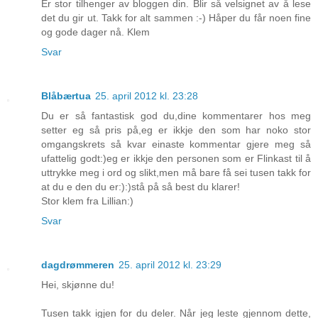
Er stor tilhenger av bloggen din. Blir så velsignet av å lese
det du gir ut. Takk for alt sammen :-) Håper du får noen fine
og gode dager nå. Klem
Svar
Blåbærtua
25. april 2012 kl. 23:28
Du er så fantastisk god du,dine kommentarer hos meg
setter eg så pris på,eg er ikkje den som har noko stor
omgangskrets så kvar einaste kommentar gjere meg så
ufattelig godt:)eg er ikkje den personen som er Flinkast til å
uttrykke meg i ord og slikt,men må bare få sei tusen takk for
at du e den du er:):)stå på så best du klarer!
Stor klem fra Lillian:)
Svar
dagdrømmeren
25. april 2012 kl. 23:29
Hei, skjønne du!
Tusen takk igjen for du deler. Når jeg leste gjennom dette,