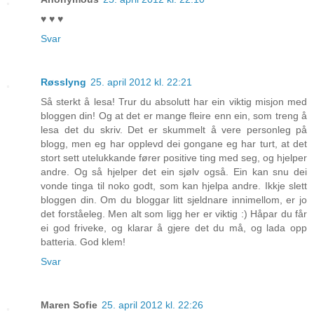
♥ ♥ ♥
Svar
Røsslyng
25. april 2012 kl. 22:21
Så sterkt å lesa! Trur du absolutt har ein viktig misjon med
bloggen din! Og at det er mange fleire enn ein, som treng å
lesa det du skriv. Det er skummelt å vere personleg på
blogg, men eg har opplevd dei gongane eg har turt, at det
stort sett utelukkande fører positive ting med seg, og hjelper
andre. Og så hjelper det ein sjølv også. Ein kan snu dei
vonde tinga til noko godt, som kan hjelpa andre. Ikkje slett
bloggen din. Om du bloggar litt sjeldnare innimellom, er jo
det forståeleg. Men alt som ligg her er viktig :) Håpar du får
ei god friveke, og klarar å gjere det du må, og lada opp
batteria. God klem!
Svar
Maren Sofie
25. april 2012 kl. 22:26