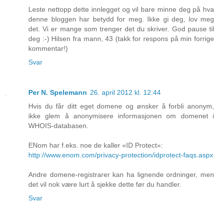
Leste nettopp dette innlegget og vil bare minne deg på hva
denne bloggen har betydd for meg. Ikke gi deg, lov meg
det. Vi er mange som trenger det du skriver. God pause til
deg :-) Hilsen fra mann, 43 (takk for respons på min forrige
kommentar!)
Svar
Per N. Spelemann
26. april 2012 kl. 12:44
Hvis du får ditt eget domene og ønsker å forbli anonym,
ikke glem å anonymisere informasjonen om domenet i
WHOIS-databasen.
ENom har f.eks. noe de kaller «ID Protect»:
http://www.enom.com/privacy-protection/idprotect-faqs.aspx
Andre domene-registrarer kan ha lignende ordninger, men
det vil nok være lurt å sjekke dette før du handler.
Svar