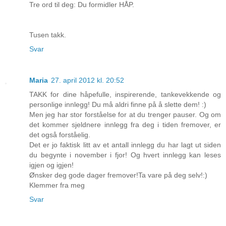
Tre ord til deg: Du formidler HÅP.
Tusen takk.
Svar
Maria
27. april 2012 kl. 20:52
TAKK for dine håpefulle, inspirerende, tankevekkende og
personlige innlegg! Du må aldri finne på å slette dem! :)
Men jeg har stor forståelse for at du trenger pauser. Og om
det kommer sjeldnere innlegg fra deg i tiden fremover, er
det også forståelig.
Det er jo faktisk litt av et antall innlegg du har lagt ut siden
du begynte i november i fjor! Og hvert innlegg kan leses
igjen og igjen!
Ønsker deg gode dager fremover!Ta vare på deg selv!:)
Klemmer fra meg
Svar