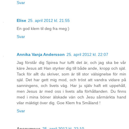
Svar
Elise
25. april 2012 kl. 21:55
En god klem til deg fra meg:)
Svar
Annika Vanja Andersson
25. april 2012 kl. 22:07
Jag förstår dig Spirea hur tufft det är, och jag ska be vår
käre Jesus att Han styrker dig till både ande, kropp och själ.
Tack för allt du skriver, som är till stor välsignelse för min
själ. Det har gett mig mod, och tröst att vandra vidare på
sanningens, och livets väg. Har ju själv haft ett uppehåll,
men Jesus är med oss i livets alla förhållanden. Du finns
med i mina böner älskade vän och Jesu sårmärkta hand
vilar mäktigt över dig. Goe Klem fra Småland !
Svar
Anonymous
25. april 2012 kl. 22:10