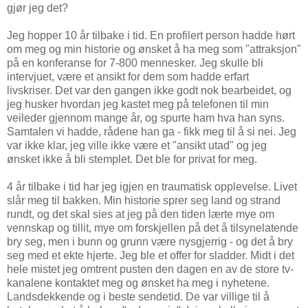
gjør jeg det?
Jeg hopper 10 år tilbake i tid. En profilert person hadde hørt
om meg og min historie og ønsket å ha meg som "attraksjon"
på en konferanse for 7-800 mennesker. Jeg skulle bli
intervjuet, være et ansikt for dem som hadde erfart
livskriser. Det var den gangen ikke godt nok bearbeidet, og
jeg husker hvordan jeg kastet meg på telefonen til min
veileder gjennom mange år, og spurte ham hva han syns.
Samtalen vi hadde, rådene han ga - fikk meg til å si nei. Jeg
var ikke klar, jeg ville ikke være et "ansikt utad" og jeg
ønsket ikke å bli stemplet. Det ble for privat for meg.
4 år tilbake i tid har jeg igjen en traumatisk opplevelse. Livet
slår meg til bakken. Min historie sprer seg land og strand
rundt, og det skal sies at jeg på den tiden lærte mye om
vennskap og tillit, mye om forskjellen på det å tilsynelatende
bry seg, men i bunn og grunn være nysgjerrig - og det å bry
seg med et ekte hjerte. Jeg ble et offer for sladder. Midt i det
hele mistet jeg omtrent pusten den dagen en av de store tv-
kanalene kontaktet meg og ønsket ha meg i nyhetene.
Landsdekkende og i beste sendetid. De var villige til å