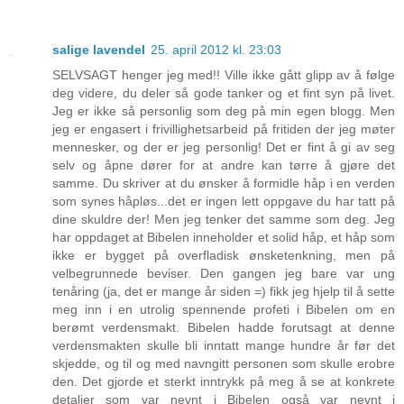
salige lavendel
25. april 2012 kl. 23:03
SELVSAGT henger jeg med!! Ville ikke gått glipp av å følge
deg videre, du deler så gode tanker og et fint syn på livet.
Jeg er ikke så personlig som deg på min egen blogg. Men
jeg er engasert i frivillighetsarbeid på fritiden der jeg møter
mennesker, og der er jeg personlig! Det er fint å gi av seg
selv og åpne dører for at andre kan tørre å gjøre det
samme. Du skriver at du ønsker å formidle håp i en verden
som synes håpløs...det er ingen lett oppgave du har tatt på
dine skuldre der! Men jeg tenker det samme som deg. Jeg
har oppdaget at Bibelen inneholder et solid håp, et håp som
ikke er bygget på overfladisk ønsketenkning, men på
velbegrunnede beviser. Den gangen jeg bare var ung
tenåring (ja, det er mange år siden =) fikk jeg hjelp til å sette
meg inn i en utrolig spennende profeti i Bibelen om en
berømt verdensmakt. Bibelen hadde forutsagt at denne
verdensmakten skulle bli inntatt mange hundre år før det
skjedde, og til og med navngitt personen som skulle erobre
den. Det gjorde et sterkt inntrykk på meg å se at konkrete
detaljer som var nevnt i Bibelen også var nevnt i