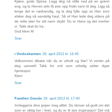
Kjære, gode Spirea. Legg deg nå stille ned på en grønn
eng, og la Herren selv få øse opp friskt vann til deg. Ligg så
lenge det er nødvendig, og la deg fylle opp av Han som
elsker deg så uendelig høyt. Så vil Han lede deg videre på
de rette stier for sitt navn skyld. Du er Hans og det merker
vi. Takk skal du ha.
God klem M
Svar
i Vinduskarmen
26. april 2012 kl. 16:45
Velkommen tilbake når du er uthvilt og klar! Vi venter på
deg uansett! Takk for ord som virkelig setter dype
hjertespor.
Klem
Svar
Familien Gravås
26. april 2012 kl. 17:40
Innleggene dine griper meg alltid. Du skriver så godt om det
som er viktig her i livet, og du er til stor inspirasjon! Det må