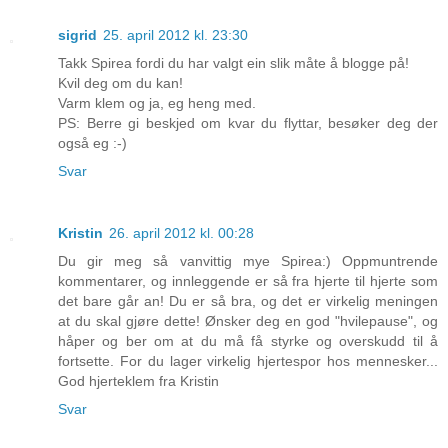
sigrid
25. april 2012 kl. 23:30
Takk Spirea fordi du har valgt ein slik måte å blogge på!
Kvil deg om du kan!
Varm klem og ja, eg heng med.
PS: Berre gi beskjed om kvar du flyttar, besøker deg der
også eg :-)
Svar
Kristin
26. april 2012 kl. 00:28
Du gir meg så vanvittig mye Spirea:) Oppmuntrende
kommentarer, og innleggende er så fra hjerte til hjerte som
det bare går an! Du er så bra, og det er virkelig meningen
at du skal gjøre dette! Ønsker deg en god "hvilepause", og
håper og ber om at du må få styrke og overskudd til å
fortsette. For du lager virkelig hjertespor hos mennesker...
God hjerteklem fra Kristin
Svar