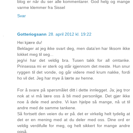
blog er når du ser alle kommentarer. God helg og mange
varme klemmer fra Sissel
Svar
Gotteriogsann
28. april 2012 kl. 19:22
Hei kjære du!
Beklager at jeg ikke svart deg, men data'en har liksom ikke
lokket meg til seg...
jeg/vi har det veldig bra. Tusen takk for all omtanke.
Prinsessa mi er sterk og står igjennom det meste. Hun snur
ryggen til det vonde, og går videre med krum nakke, fordi
ho vil det. Jeg har mye å lærte av henne.
For å svare på spørsmålet ditt i dette innlegget. Ja; jeg tror
nok at vi må lære oss å bli med personlige. Det gjør ikke
noe å dele med andre. Vi kan hjelpe så mange, nå ut til
andre med de samme tankene.
Så fortsett den veien du er på. det er virkelig helt tydelig at
det er en mening med at du deler med oss. Dine ord er
veldig verdifulle for meg, og helt sikkert for mange andre
også.