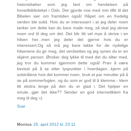
historiebøker som jeg fant om hendelsen på
hovedbiblioteket i Oslo. Det gjorde noe med min tillit til det
Bibelen sier om framtiden også! Håpet om en fredelig
verden ble solid. Hvis du er interessert i at jeg deler noen
tanker om dette kan du bare maile meg, så skal jeg skrive
noen ord til deg om det. Det blir litt vel mye å skrive i en
hilsen her...men jeg deler det gjerne hvis du er
interessert.Og så må jeg bare takke for de nydelige
hilsenene du gir meg, det verdsettes og jeg synes du er en
skjønn person. Ønsker deg lykke til med det du sliter med,
jeg tror du kommer igjennom dette også! Prøv å være
bevisst på å se etter lyspunkter i hverdagen...kjenn på
solstrålene hvis det kommer noen, bruk et par minutter på å
se på sommerfuglen, og du som er god til å klemme - klem
litt ekstra lenge på den du er glad i. Det hjelper en
smule...gjør det ikke?? Sender en god internettklem fra
meg til deg =)
Svar
Monica
25. april 2012 kl. 23:11