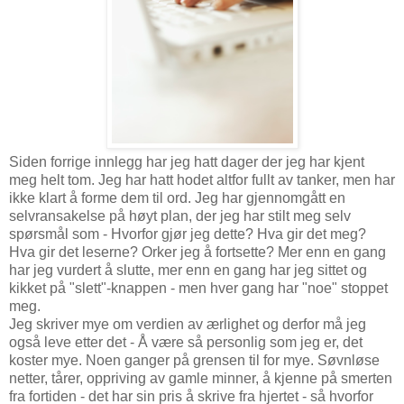
Siden forrige innlegg har jeg hatt dager der jeg har kjent
meg helt tom. Jeg har hatt hodet altfor fullt av tanker, men har
ikke klart å forme dem til ord. Jeg har gjennomgått en
selvransakelse på høyt plan, der jeg har stilt meg selv
spørsmål som - Hvorfor gjør jeg dette? Hva gir det meg?
Hva gir det leserne? Orker jeg å fortsette? Mer enn en gang
har jeg vurdert å slutte, mer enn en gang har jeg sittet og
kikket på "slett"-knappen - men hver gang har "noe" stoppet
meg.
Jeg skriver mye om verdien av ærlighet og derfor må jeg
også leve etter det - Å være så personlig som jeg er, det
koster mye. Noen ganger på grensen til for mye. Søvnløse
netter, tårer, oppriving av gamle minner, å kjenne på smerten
fra fortiden - det har sin pris å skrive fra hjertet - så hvorfor