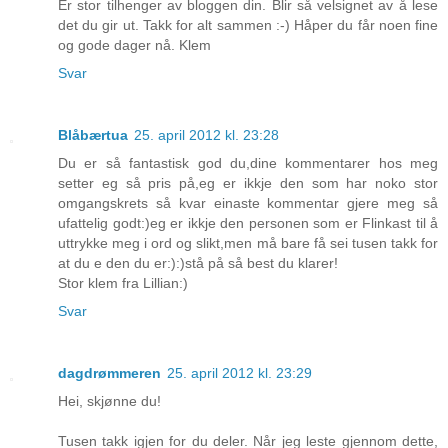
Er stor tilhenger av bloggen din. Blir så velsignet av å lese
det du gir ut. Takk for alt sammen :-) Håper du får noen fine
og gode dager nå. Klem
Svar
Blåbærtua
25. april 2012 kl. 23:28
Du er så fantastisk god du,dine kommentarer hos meg
setter eg så pris på,eg er ikkje den som har noko stor
omgangskrets så kvar einaste kommentar gjere meg så
ufattelig godt:)eg er ikkje den personen som er Flinkast til å
uttrykke meg i ord og slikt,men må bare få sei tusen takk for
at du e den du er:):)stå på så best du klarer!
Stor klem fra Lillian:)
Svar
dagdrømmeren
25. april 2012 kl. 23:29
Hei, skjønne du!
Tusen takk igjen for du deler. Når jeg leste gjennom dette,