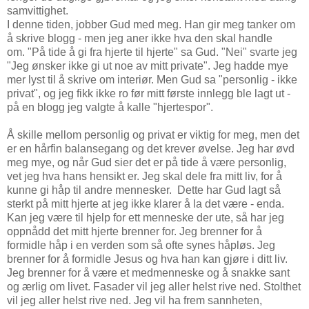
samvittighet.
I denne tiden, jobber Gud med meg. Han gir meg tanker om
å skrive blogg - men jeg aner ikke hva den skal handle
om. "På tide å gi fra hjerte til hjerte" sa Gud. "Nei" svarte jeg
"Jeg ønsker ikke gi ut noe av mitt private". Jeg hadde mye
mer lyst til å skrive om interiør. Men Gud sa "personlig - ikke
privat", og jeg fikk ikke ro før mitt første innlegg ble lagt ut -
på en blogg jeg valgte å kalle "hjertespor".
Å skille mellom personlig og privat er viktig for meg, men det
er en hårfin balansegang og det krever øvelse. Jeg har øvd
meg mye, og når Gud sier det er på tide å være personlig,
vet jeg hva hans hensikt er. Jeg skal dele fra mitt liv, for å
kunne gi håp til andre mennesker. Dette har Gud lagt så
sterkt på mitt hjerte at jeg ikke klarer å la det være - enda.
Kan jeg være til hjelp for ett menneske der ute, så har jeg
oppnådd det mitt hjerte brenner for. Jeg brenner for å
formidle håp i en verden som så ofte synes håpløs. Jeg
brenner for å formidle Jesus og hva han kan gjøre i ditt liv.
Jeg brenner for å være et medmenneske og å snakke sant
og ærlig om livet. Fasader vil jeg aller helst rive ned. Stolthet
vil jeg aller helst rive ned. Jeg vil ha frem sannheten,