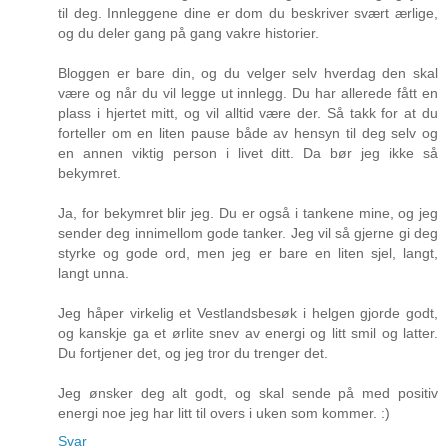
til deg. Innleggene dine er dom du beskriver svært ærlige,
og du deler gang på gang vakre historier.
Bloggen er bare din, og du velger selv hverdag den skal
være og når du vil legge ut innlegg. Du har allerede fått en
plass i hjertet mitt, og vil alltid være der. Så takk for at du
forteller om en liten pause både av hensyn til deg selv og
en annen viktig person i livet ditt. Da bør jeg ikke så
bekymret.
Ja, for bekymret blir jeg. Du er også i tankene mine, og jeg
sender deg innimellom gode tanker. Jeg vil så gjerne gi deg
styrke og gode ord, men jeg er bare en liten sjel, langt,
langt unna.
Jeg håper virkelig et Vestlandsbesøk i helgen gjorde godt,
og kanskje ga et ørlite snev av energi og litt smil og latter.
Du fortjener det, og jeg tror du trenger det.
Jeg ønsker deg alt godt, og skal sende på med positiv
energi noe jeg har litt til overs i uken som kommer. :)
Svar