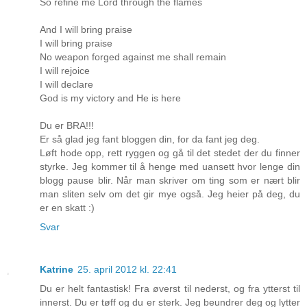
So refine me Lord through the flames
And I will bring praise
I will bring praise
No weapon forged against me shall remain
I will rejoice
I will declare
God is my victory and He is here
Du er BRA!!!
Er så glad jeg fant bloggen din, for da fant jeg deg.
Løft hode opp, rett ryggen og gå til det stedet der du finner
styrke. Jeg kommer til å henge med uansett hvor lenge din
blogg pause blir. Når man skriver om ting som er nært blir
man sliten selv om det gir mye også. Jeg heier på deg, du
er en skatt :)
Svar
Katrine
25. april 2012 kl. 22:41
Du er helt fantastisk! Fra øverst til nederst, og fra ytterst til
innerst. Du er tøff og du er sterk. Jeg beundrer deg og lytter