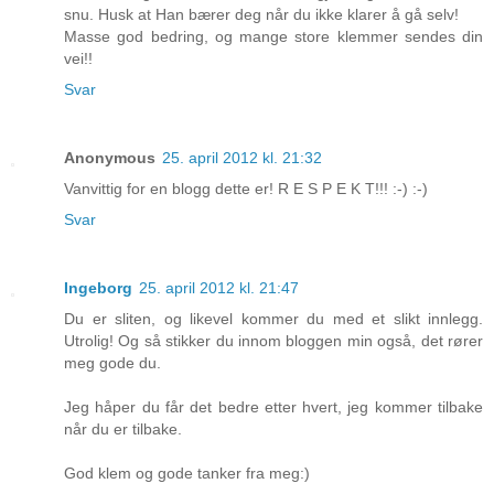
snu. Husk at Han bærer deg når du ikke klarer å gå selv!
Masse god bedring, og mange store klemmer sendes din
vei!!
Svar
Anonymous
25. april 2012 kl. 21:32
Vanvittig for en blogg dette er! R E S P E K T!!! :-) :-)
Svar
Ingeborg
25. april 2012 kl. 21:47
Du er sliten, og likevel kommer du med et slikt innlegg.
Utrolig! Og så stikker du innom bloggen min også, det rører
meg gode du.
Jeg håper du får det bedre etter hvert, jeg kommer tilbake
når du er tilbake.
God klem og gode tanker fra meg:)