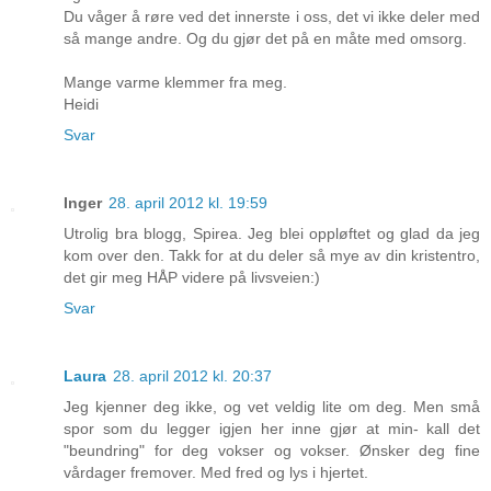
Du våger å røre ved det innerste i oss, det vi ikke deler med
så mange andre. Og du gjør det på en måte med omsorg.
Mange varme klemmer fra meg.
Heidi
Svar
Inger
28. april 2012 kl. 19:59
Utrolig bra blogg, Spirea. Jeg blei oppløftet og glad da jeg
kom over den. Takk for at du deler så mye av din kristentro,
det gir meg HÅP videre på livsveien:)
Svar
Laura
28. april 2012 kl. 20:37
Jeg kjenner deg ikke, og vet veldig lite om deg. Men små
spor som du legger igjen her inne gjør at min- kall det
"beundring" for deg vokser og vokser. Ønsker deg fine
vårdager fremover. Med fred og lys i hjertet.