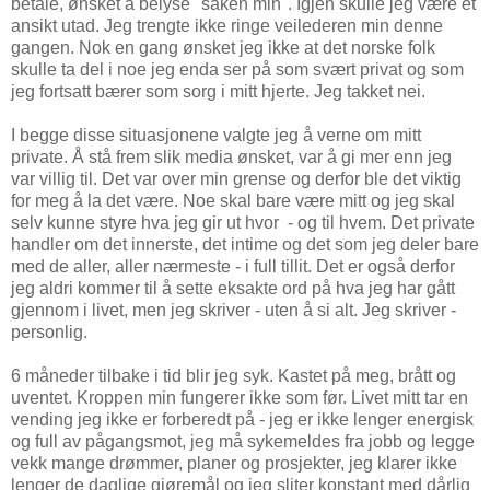
betale, ønsket å belyse "saken min". Igjen skulle jeg være et
ansikt utad. Jeg trengte ikke ringe veilederen min denne
gangen. Nok en gang ønsket jeg ikke at det norske folk
skulle ta del i noe jeg enda ser på som svært privat og som
jeg fortsatt bærer som sorg i mitt hjerte. Jeg takket nei.
I begge disse situasjonene valgte jeg å verne om mitt
private. Å stå frem slik media ønsket, var å gi mer enn jeg
var villig til. Det var over min grense og derfor ble det viktig
for meg å la det være. Noe skal bare være mitt og jeg skal
selv kunne styre hva jeg gir ut hvor - og til hvem. Det private
handler om det innerste, det intime og det som jeg deler bare
med de aller, aller nærmeste - i full tillit. Det er også derfor
jeg aldri kommer til å sette eksakte ord på hva jeg har gått
gjennom i livet, men jeg skriver - uten å si alt. Jeg skriver -
personlig.
6 måneder tilbake i tid blir jeg syk. Kastet på meg, brått og
uventet. Kroppen min fungerer ikke som før. Livet mitt tar en
vending jeg ikke er forberedt på - jeg er ikke lenger energisk
og full av pågangsmot, jeg må sykemeldes fra jobb og legge
vekk mange drømmer, planer og prosjekter, jeg klarer ikke
lenger de daglige gjøremål og jeg sliter konstant med dårlig