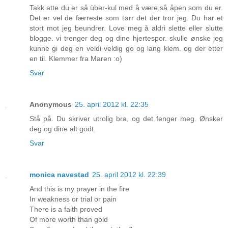
Takk atte du er så über-kul med å være så åpen som du er.
Det er vel de færreste som tørr det der tror jeg. Du har et
stort mot jeg beundrer. Love meg å aldri slette eller slutte
blogge. vi trenger deg og dine hjertespor. skulle ønske jeg
kunne gi deg en veldi veldig go og lang klem. og der etter
en til. Klemmer fra Maren :o)
Svar
Anonymous
25. april 2012 kl. 22:35
Stå på. Du skriver utrolig bra, og det fenger meg. Ønsker
deg og dine alt godt.
Svar
monica navestad
25. april 2012 kl. 22:39
And this is my prayer in the fire
In weakness or trial or pain
There is a faith proved
Of more worth than gold