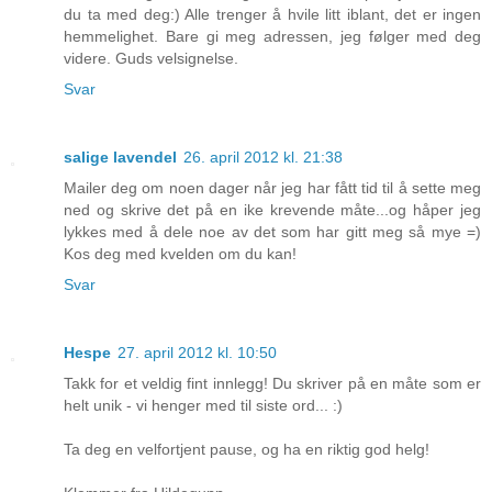
du ta med deg:) Alle trenger å hvile litt iblant, det er ingen
hemmelighet. Bare gi meg adressen, jeg følger med deg
videre. Guds velsignelse.
Svar
salige lavendel
26. april 2012 kl. 21:38
Mailer deg om noen dager når jeg har fått tid til å sette meg
ned og skrive det på en ike krevende måte...og håper jeg
lykkes med å dele noe av det som har gitt meg så mye =)
Kos deg med kvelden om du kan!
Svar
Hespe
27. april 2012 kl. 10:50
Takk for et veldig fint innlegg! Du skriver på en måte som er
helt unik - vi henger med til siste ord... :)
Ta deg en velfortjent pause, og ha en riktig god helg!