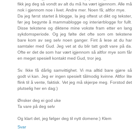
fikk jeg deg så vondt av alt du må ha vært igjennom. Alle må
nok i gjennom noe i livet. Andre mer. Noen få; altfor mye.
Da jeg først startet å blogge, la jeg oftest ut dikt og tekster,
før jeg begynte å mammablogge og interiørblogge for fullt.
Disse tekstene og diktene mine vokste fram etter en lang
sykdomsperiode. Og jeg følte det ofte som om tekstene
bare kom av seg selv noen ganger. Fint å lese at du har
samtaler med Gud. Jeg vet at du blir tatt godt vare på da.
Ofte er det de som har vært igjennom så altfor mye som får
en meget spesiell kontakt med Gud, tror jeg.
Sv. Ikke få dårlig samvittighet. Vi ma alltid bare gjøre så
godt vi kan. Jeg er ingen spesielt tålmodig kvinne. Altfor lite
flink til å vente, faktisk. Vet jeg må skjerpe meg. Forstod det
plutselig her en dag:)
Ønsker deg ei god uke
Ta vare på deg selv
Og klart det, jeg følger deg til nytt domene:) Klem
Svar