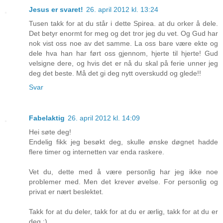
Jesus er svaret!
26. april 2012 kl. 13:24
Tusen takk for at du står i dette Spirea. at du orker å dele.
Det betyr enormt for meg og det tror jeg du vet. Og Gud har
nok vist oss noe av det samme. La oss bare være ekte og
dele hva han har ført oss gjennom, hjerte til hjerte! Gud
velsigne dere, og hvis det er nå du skal på ferie unner jeg
deg det beste. Må det gi deg nytt overskudd og glede!!
Svar
Fabelaktig
26. april 2012 kl. 14:09
Hei søte deg!
Endelig fikk jeg besøkt deg, skulle ønske døgnet hadde
flere timer og internetten var enda raskere.
Vet du, dette med å være personlig har jeg ikke noe
problemer med. Men det krever øvelse. For personlig og
privat er nært beslektet.
Takk for at du deler, takk for at du er ærlig, takk for at du er
deg :)