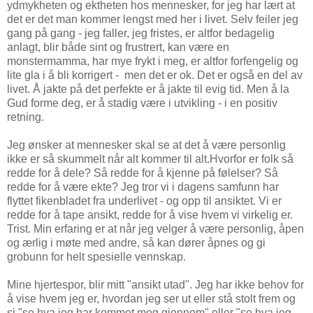
ydmykheten og ektheten hos mennesker, for jeg har lært at
det er det man kommer lengst med her i livet. Selv feiler jeg
gang på gang - jeg faller, jeg fristes, er altfor bedagelig
anlagt, blir både sint og frustrert, kan være en
monstermamma, har mye frykt i meg, er altfor forfengelig og
lite gla i å bli korrigert - men det er ok. Det er også en del av
livet. Å jakte på det perfekte er å jakte til evig tid. Men å la
Gud forme deg, er å stadig være i utvikling - i en positiv
retning.
Jeg ønsker at mennesker skal se at det å være personlig
ikke er så skummelt når alt kommer til alt.Hvorfor er folk så
redde for å dele? Så redde for å kjenne på følelser? Så
redde for å være ekte? Jeg tror vi i dagens samfunn har
flyttet fikenbladet fra underlivet - og opp til ansiktet. Vi er
redde for å tape ansikt, redde for å vise hvem vi virkelig er.
Trist. Min erfaring er at når jeg velger å være personlig, åpen
og ærlig i møte med andre, så kan dører åpnes og gi
grobunn for helt spesielle vennskap.
Mine hjertespor, blir mitt "ansikt utad". Jeg har ikke behov for
å vise hvem jeg er, hvordan jeg ser ut eller stå stolt frem og
si "se hva jeg har kommet meg gjennom" eller "se hva jeg