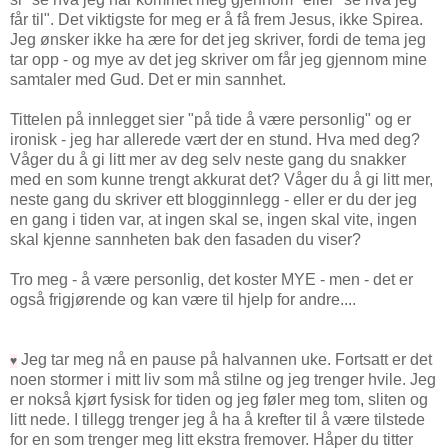
får til". Det viktigste for meg er å få frem Jesus, ikke Spirea.
Jeg ønsker ikke ha ære for det jeg skriver, fordi de tema jeg
tar opp - og mye av det jeg skriver om får jeg gjennom mine
samtaler med Gud. Det er min sannhet.
Tittelen på innlegget sier "på tide å være personlig" og er
ironisk - jeg har allerede vært der en stund. Hva med deg?
Våger du å gi litt mer av deg selv neste gang du snakker
med en som kunne trengt akkurat det? Våger du å gi litt mer,
neste gang du skriver ett blogginnlegg - eller er du der jeg
en gang i tiden var, at ingen skal se, ingen skal vite, ingen
skal kjenne sannheten bak den fasaden du viser?
Tro meg - å være personlig, det koster MYE - men - det er
også frigjørende og kan være til hjelp for andre....
Jeg tar meg nå en pause på halvannen uke. Fortsatt er det
♥
noen stormer i mitt liv som må stilne og jeg trenger hvile. Jeg
er nokså kjørt fysisk for tiden og jeg føler meg tom, sliten og
litt nede. I tillegg trenger jeg å ha å krefter til å være tilstede
for en som trenger meg litt ekstra fremover. Håper du titter