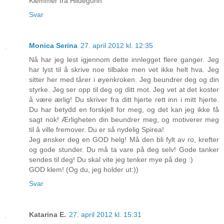
Klemmer fra Hildegunn
Svar
Monica Serina
27. april 2012 kl. 12:35
Nå har jeg lest igjennom dette innlegget flere ganger. Jeg
har lyst til å skrive noe tilbake men vet ikke helt hva. Jeg
sitter her med tårer i øyenkroken. Jeg beundrer deg og din
styrke. Jeg ser opp til deg og ditt mot. Jeg vet at det koster
å være ærlig! Du skriver fra ditt hjerte rett inn i mitt hjerte.
Du har betydd en forskjell for meg, og det kan jeg ikke få
sagt nok! Ærligheten din beundrer meg, og motiverer meg
til å ville fremover. Du er så nydelig Spirea!
Jeg ønsker deg en GOD helg! Må den bli fylt av ro, krefter
og gode stunder. Du må ta vare på deg selv! Gode tanker
sendes til deg! Du skal vite jeg tenker mye på deg :)
GOD klem! (Og du, jeg holder ut:))
Svar
Katarina E.
27. april 2012 kl. 15:31