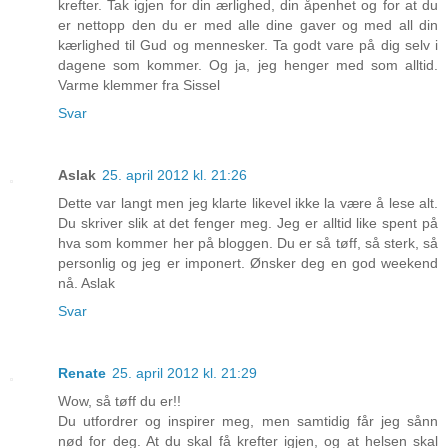
krefter. Tak igjen for din ærlighed, din åpenhet og for at du
er nettopp den du er med alle dine gaver og med all din
kærlighed til Gud og mennesker. Ta godt vare på dig selv i
dagene som kommer. Og ja, jeg henger med som alltid.
Varme klemmer fra Sissel
Svar
Aslak
25. april 2012 kl. 21:26
Dette var langt men jeg klarte likevel ikke la være å lese alt.
Du skriver slik at det fenger meg. Jeg er alltid like spent på
hva som kommer her på bloggen. Du er så tøff, så sterk, så
personlig og jeg er imponert. Ønsker deg en god weekend
nå. Aslak
Svar
Renate
25. april 2012 kl. 21:29
Wow, så tøff du er!!
Du utfordrer og inspirer meg, men samtidig får jeg sånn
nød for deg. At du skal få krefter igjen, og at helsen skal