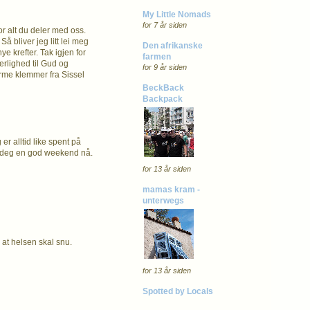
My Little Nomads
for 7 år siden
or alt du deler med oss.
å bliver jeg litt lei meg
Den afrikanske
ye krefter. Tak igjen for
farmen
ærlighed til Gud og
for 9 år siden
rme klemmer fra Sissel
BeckBack
Backpack
 er alltid like spent på
er deg en god weekend nå.
for 13 år siden
mamas kram -
unterwegs
 at helsen skal snu.
for 13 år siden
Spotted by Locals