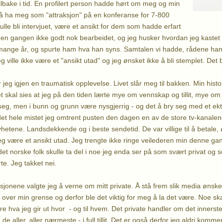
ilbake i tid. En profilert person hadde hørt om meg og min
 å ha meg som "attraksjon" på en konferanse for 7-800
lle bli intervjuet, være et ansikt for dem som hadde erfart
r den gangen ikke godt nok bearbeidet, og jeg husker hvordan jeg kastet
ange år, og spurte ham hva han syns. Samtalen vi hadde, rådene han ga 
eg ville ikke være et "ansikt utad" og jeg ønsket ikke å bli stemplet. Det 
har jeg igjen en traumatisk opplevelse. Livet slår meg til bakken. Min hist
t skal sies at jeg på den tiden lærte mye om vennskap og tillit, mye om 
seg, men i bunn og grunn være nysgjerrig - og det å bry seg med et ekte
i det hele mistet jeg omtrent pusten den dagen en av de store tv-kanale
hetene. Landsdekkende og i beste sendetid. De var villige til å betale,
 jeg være et ansikt utad. Jeg trengte ikke ringe veilederen min denne 
det norske folk skulle ta del i noe jeg enda ser på som svært privat og 
rte. Jeg takket nei.
sjonene valgte jeg å verne om mitt private. Å stå frem slik media ønske
 var over min grense og derfor ble det viktig for meg å la det være. Noe s
re hva jeg gir ut hvor - og til hvem. Det private handler om det innerst
e aller, aller nærmeste - i full tillit. Det er også derfor jeg aldri kommer