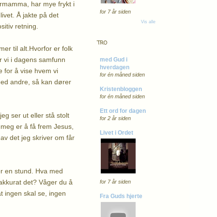
stermamma, har mye frykt i
for 7 år siden
livet. Å jakte på det
Vis alle
sitiv retning.
TRO
 til alt.Hvorfor er folk
or vi i dagens samfunn
med Gud i
hverdagen
de for å vise hvem vi
for én måned siden
 med andre, så kan dører
Kristenbloggen
for én måned siden
Ett ord for dagen
g ser ut eller stå stolt
for 2 år siden
r meg er å få frem Jesus,
Livet i Ordet
av det jeg skriver om får
 der en stund. Hva med
akkurat det? Våger du å
for 7 år siden
at ingen skal se, ingen
Fra Guds hjerte