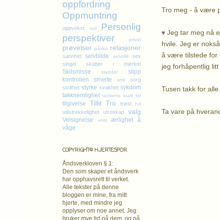
oppfordring
Tro meg - å være pe
Oppmuntring
Personlig
oppvekst
ord
Jeg tar meg nå en
♥
perspektiver
privat
hvile. Jeg er nokså 
prøvelser
relasjoner
påske
å være tilstede for
selvbilde
sannhet
sex
selvtillit
singel
skatter i mørket
jeg forhåpentlig litt
Skilsmisse
slipp
sladder
kontrollen
smerte
sorg
smil
styrke
sykdom
stolthet
svakhet
Tusen takk for all
takknemlighet
tankens kraft
tid
Tillit
Tro
tilgivelse
trøst
tvil
Ta vare p
valg
utilstrekkelighet
utroskap
Velsignelse
ærlighet
å
vold
K
våge
COPYRIGHT© HJERTESPOR
Åndsverkloven § 1:
Den som skaper et åndsverk
har opphavsrett
til verket.
Alle tekster på denne
bloggen er mine, fra mitt
hjerte, med mindre jeg
opplyser om noe annet. Jeg
bruker mye tid på dem, og på