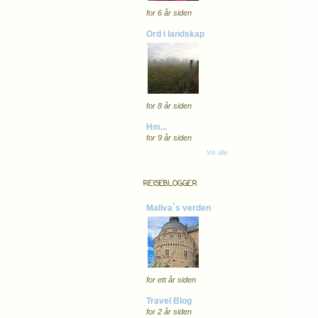
for 6 år siden
Ord i landskap
for 8 år siden
Hm...
for 9 år siden
Vis alle
REISEBLOGGER
Maliva`s verden
for ett år siden
Travel Blog
for 2 år siden