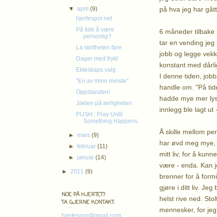
på hva jeg har gått 
▼
april
(9)
hjertespor.net
På tide å være
6 måneder tilbake i
personlig?
tar en vending jeg
La stoltheten fare
jobb og legge vekk
Dager med frykt
konstant med dårli
Ekteskaps valg
I denne tiden, job
"En av mine minste"
handle om. "På tide
Oppstanden!
hadde mye mer lyst 
Jakten på ærligheten
innlegg ble lagt ut 
PUSH : Pray Until
Something Happens
Å skille mellom pe
►
mars
(9)
har øvd meg mye, o
►
februar
(11)
mitt liv, for å kun
►
januar
(14)
være - enda. Kan je
►
2011
(9)
brenner for å form
gjøre i ditt liv. J
NOE PÅ HJERTET?
helst rive ned. Sto
TA GJERNE KONTAKT:
mennesker, for jeg 
hjertespor@gmail.com