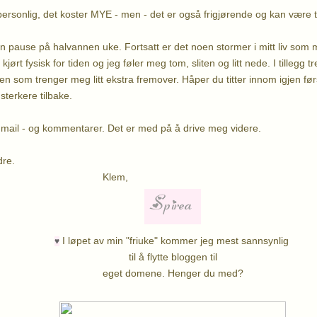
rsonlig, det koster MYE - men - det er også frigjørende og kan være til 
 pause på halvannen uke. Fortsatt er det noen stormer i mitt liv som m
kjørt fysisk for tiden og jeg føler meg tom, sliten og litt nede. I tillegg tr
 en som trenger meg litt ekstra fremover. Håper du titter innom igjen før
 sterkere tilbake.
e mail - og kommentarer. Det er med på å drive meg videre.
å hverandre.
lem,
I løpet av min "friuke" kommer jeg mest sannsynlig
♥
til å flytte bloggen til
eget domene. Henger du med?