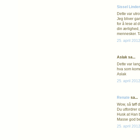
Sissel Lind
Dette var utro
Jeg bliver gan
for å lese at 
din ærlighed,
mennesker. Ta
25. april 2012
Aslak sa...
Dette var lang
hva som komme
Aslak
25. april 2012
Renate
sa...
Wow, så tøff d
Du utfordrer o
Husk at Han b
Masse god be
25. april 2012