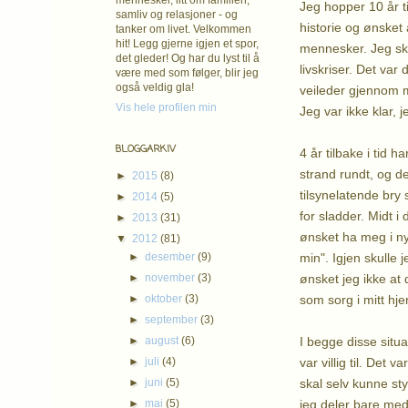
mennesker, litt om familien,
Jeg hopper 10 år t
samliv og relasjoner - og
historie og ønsket
tanker om livet. Velkommen
hit! Legg gjerne igjen et spor,
mennesker. Jeg sku
det gleder! Og har du lyst til å
livskriser. Det va
være med som følger, blir jeg
også veldig gla!
veileder gjennom m
Vis hele profilen min
Jeg var ikke klar, j
BLOGGARKIV
4 år tilbake i tid 
strand rundt, og de
►
2015
(8)
tilsynelatende bry 
►
2014
(5)
for sladder. Midt 
►
2013
(31)
ønsket ha meg i ny
▼
2012
(81)
min". Igjen skulle
►
desember
(9)
ønsket jeg ikke at 
►
november
(3)
som sorg i mitt hje
►
oktober
(3)
►
september
(3)
I begge disse situa
►
august
(6)
var villig til. Det
►
juli
(4)
skal selv kunne sty
►
juni
(5)
jeg deler bare med d
►
mai
(5)