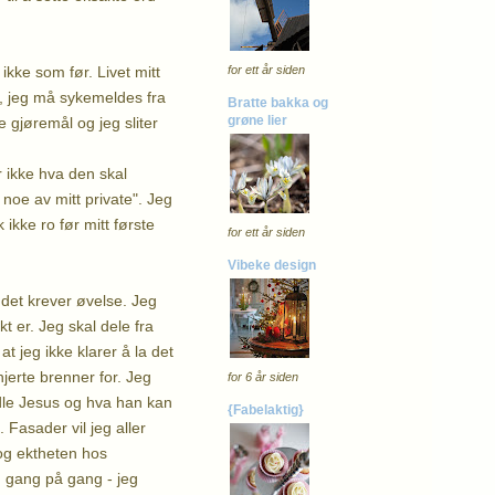
ikke som før. Livet mitt
for ett år siden
t, jeg må sykemeldes fra
Bratte bakka og
grøne lier
 gjøremål og jeg sliter
 ikke hva den skal
t noe av mitt private". Jeg
 ikke ro før mitt første
for ett år siden
Vibeke design
 det krever øvelse. Jeg
t er. Jeg skal dele fra
at jeg ikke klarer å la det
jerte brenner for. Jeg
for 6 år siden
idle Jesus og hva han kan
{Fabelaktig}
 Fasader vil jeg aller
 og ektheten hos
eg gang på gang - jeg