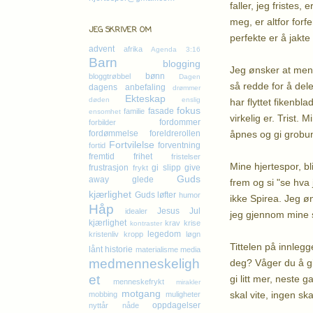
faller, jeg fristes
meg, er altfor forfe
JEG SKRIVER OM
perfekte er å jakte 
advent
afrika
Agenda 3:16
Barn
blogging
Jeg ønsker at menn
bønn
bloggtrøbbel
Dagen
så redde for å del
dagens anbefaling
drømmer
Ekteskap
døden
enslig
har flyttet fikenbla
fokus
fasade
familie
ensomhet
virkelig er. Trist.
fordommer
forbilder
åpnes og gi grobun
fordømmelse
foreldrerollen
Fortvilelse
forventning
fortid
fremtid
frihet
fristelser
Mine hjertespor, bl
frustrasjon
gi slipp
give
frykt
Guds
away
glede
frem og si "se hva 
kjærlighet
Guds løfter
humor
ikke Spirea. Jeg øn
Håp
Jesus
Jul
idealer
jeg gjennom mine 
kjærlighet
krav
krise
kontraster
legedom
kristenliv
kropp
løgn
Tittelen på innlegg
lånt historie
materialisme
media
medmenneskeligh
deg? Våger du å gi
et
gi litt mer, neste 
menneskefrykt
mirakler
motgang
skal vite, ingen s
mobbing
muligheter
oppdagelser
nyttår
nåde