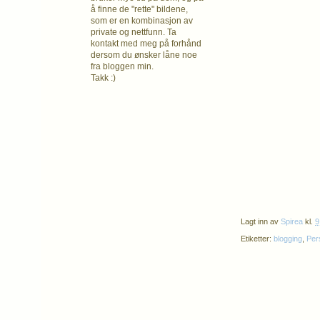
å finne de "rette" bildene,
som er en kombinasjon av
private og nettfunn. Ta
kontakt med meg på forhånd
dersom du ønsker låne noe
fra bloggen min.
Takk :)
Lagt inn av
Spirea
kl.
9
Etiketter:
blogging
,
Per