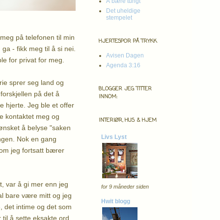
Å bære tungt
Det uheldige
stempelet
 meg på telefonen til min
HJERTESPOR PÅ TRYKK
- fikk meg til å si nei.
Avisen Dagen
ble for privat for meg.
Agenda 3:16
orie sprer seg land og
BLOGGER JEG TITTER
forskjellen på det å
INNOM:
 hjerte. Jeg ble et offer
ne kontaktet meg og
INTERIØR, HUS & HJEM
 ønsket å belyse "saken
Livs Lyst
gangen. Nok en gang
som jeg fortsatt bærer
t, var å gi mer enn jeg
for 9 måneder siden
kal bare være mitt og jeg
Hwit blogg
e, det intime og det som
 til å sette eksakte ord