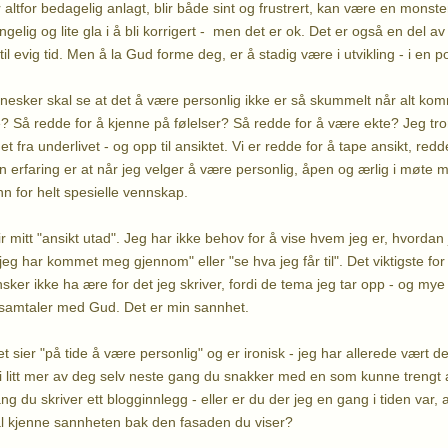
, er altfor bedagelig anlagt, blir både sint og frustrert, kan være en mon
ngelig og lite gla i å bli korrigert - men det er ok. Det er også en del av 
til evig tid. Men å la Gud forme deg, er å stadig være i utvikling - i en po
esker skal se at det å være personlig ikke er så skummelt når alt kommer
e? Så redde for å kjenne på følelser? Så redde for å være ekte? Jeg tr
det fra underlivet - og opp til ansiktet. Vi er redde for å tape ansikt, red
 Min erfaring er at når jeg velger å være personlig, åpen og ærlig i møte
n for helt spesielle vennskap.
ir mitt "ansikt utad". Jeg har ikke behov for å vise hvem jeg er, hvordan je
jeg har kommet meg gjennom" eller "se hva jeg får til". Det viktigste fo
sker ikke ha ære for det jeg skriver, fordi de tema jeg tar opp - og mye 
samtaler med Gud. Det er min sannhet.
et sier "på tide å være personlig" og er ironisk - jeg har allerede vært
 litt mer av deg selv neste gang du snakker med en som kunne trengt 
gang du skriver ett blogginnlegg - eller er du der jeg en gang i tiden var, 
kal kjenne sannheten bak den fasaden du viser?