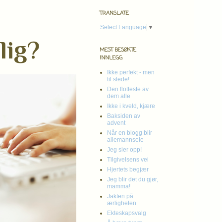
TRANSLATE
Select Language
▼
lig?
MEST BESØKTE
INNLEGG
Ikke perfekt - men
til stede!
Den flotteste av
dem alle
Ikke i kveld, kjære
Baksiden av
advent
Når en blogg blir
allemannseie
Jeg sier opp!
Tilgivelsens vei
Hjertets begjær
Jeg blir det du gjør,
mamma!
Jakten på
ærligheten
Ekteskapsvalg