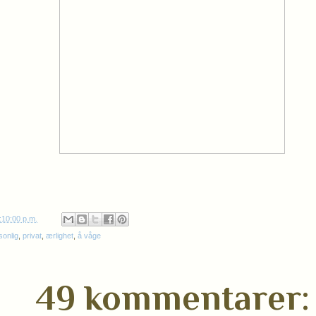
:10:00 p.m.
sonlig
,
privat
,
ærlighet
,
å våge
49 kommentarer: