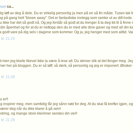
eman
sa...
lig tøft av deg å dele. Du er virkelig personlig ja men på en så fin måde. Tusen tak f
g på gang helt "blown away". Det er fantastiske innlegg som ramler ut av ditt hode. S
du ikke har det så godt nå. Og jeg forstår så godt at du trenger å ta deg tid til å finne n
 din åpenhet og for at du er nettopp den du er med alle dine gaver og med all din k
 godt vare på dig selv i dagene som kommer. Og ja, jeg henger med som alltid. Va
 kl. 21:24
t men jeg klarte likevel ikke la være å lese alt. Du skriver slik at det fenger meg. Jeg
r her på bloggen. Du er så tøff, så sterk, så personlig og jeg er imponert. Ønsk
 kl. 21:26
u er!!
g inspirer meg, men samtidig får jeg sånn nød for deg. At du skal få krefter igjen, og
ærer deg når du ikke klarer å gå selv!
dring, og mange store klemmer sendes din vei!!
 kl. 21:29