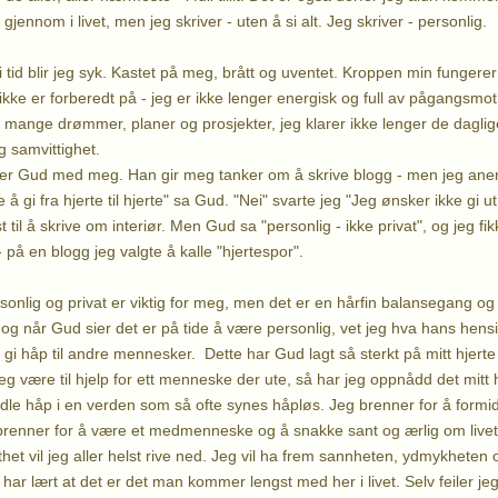
gjennom i livet, men jeg skriver - uten å si alt. Jeg skriver - personlig.
 tid blir jeg syk. Kastet på meg, brått og uventet. Kroppen min fungerer 
 ikke er forberedt på - jeg er ikke lenger energisk og full av pågangsmo
 mange drømmer, planer og prosjekter, jeg klarer ikke lenger de daglige
g samvittighet.
ber Gud med meg. Han gir meg tanker om å skrive blogg - men jeg aner
 å gi fra hjerte til hjerte" sa Gud. "Nei" svarte jeg "Jeg ønsker ikke gi u
til å skrive om interiør. Men Gud sa "personlig - ikke privat", og jeg fikk
- på en blogg jeg valgte å kalle "hjertespor".
rsonlig og privat er viktig for meg, men det er en hårfin balansegang og
g når Gud sier det er på tide å være personlig, vet jeg hva hans hensik
ne gi håp til andre mennesker. Dette har Gud lagt så sterkt på mitt hjerte 
g være til hjelp for ett menneske der ute, så har jeg oppnådd det mitt h
idle håp i en verden som så ofte synes håpløs. Jeg brenner for å form
eg brenner for å være et medmenneske og å snakke sant og ærlig om livet.
lthet vil jeg aller helst rive ned. Jeg vil ha frem sannheten, ydmykheten
har lært at det er det man kommer lengst med her i livet. Selv feiler j