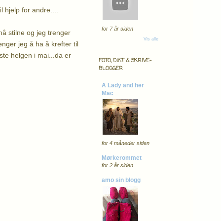
hjelp for andre....
for 7 år siden
å stilne og jeg trenger
Vis alle
enger jeg å ha å krefter til
ste helgen i mai...da er
FOTO, DIKT & SKRIVE-
BLOGGER
A Lady and her
Mac
for 4 måneder siden
Mørkerommet
for 2 år siden
amo sin blogg