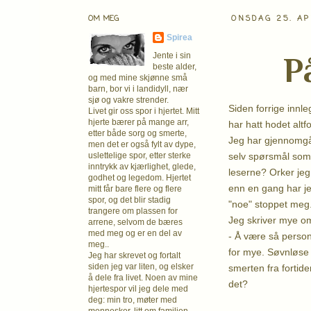
OM MEG
ONSDAG 25. AP
Spirea
P
Jente i sin
beste alder,
og med mine skjønne små
barn, bor vi i landidyll, nær
sjø og vakre strender.
Siden forrige innle
Livet gir oss spor i hjertet. Mitt
hjerte bærer på mange arr,
har hatt hodet altfo
etter både sorg og smerte,
Jeg har gjennomgåt
men det er også fylt av dype,
selv spørsmål som 
uslettelige spor, etter sterke
inntrykk av kjærlighet, glede,
leserne? Orker jeg
godhet og legedom. Hjertet
enn en gang har je
mitt får bare flere og flere
spor, og det blir stadig
"noe" stoppet meg
trangere om plassen for
Jeg skriver mye om
arrene, selvom de bæres
med meg og er en del av
- Å være så person
meg..
for mye. Søvnløse 
Jeg har skrevet og fortalt
siden jeg var liten, og elsker
smerten fra fortiden
å dele fra livet. Noen av mine
det?
hjertespor vil jeg dele med
deg: min tro, møter med