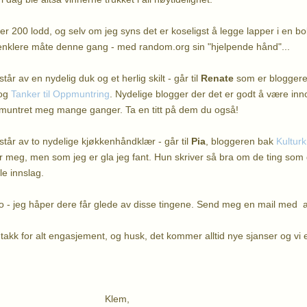
r 200 lodd, og selv om jeg syns det er koseligst å legge lapper i en bol
tt enklere måte denne gang - med random.org sin "hjelpende hånd"...
år av en nydelig duk og et herlig skilt - går til
Renate
som er blogger
og
Tanker til Oppmuntring
. Nydelige blogger der det er godt å være inn
pmuntret meg mange ganger. Ta en titt på dem du også!
år av to nydelige kjøkkenhåndklær - går til
Pia
, bloggeren bak
Kultur
or meg, men som jeg er gla jeg fant. Hun skriver så bra om de ting som
le innslag.
o - jeg håper dere får glede av disse tingene. Send meg en mail med 
 takk for alt engasjement, og husk, det kommer alltid nye sjanser og vi e
lem,