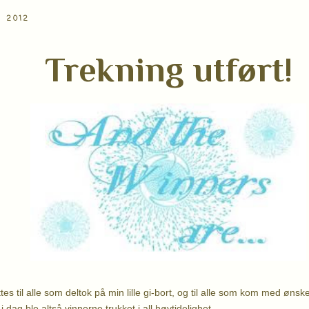
I 2012
Trekning utført!
s til alle som deltok på min lille gi-bort, og til alle som kom med ønsk
i dag ble altså vinnerne trukket i all høytidelighet.