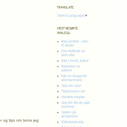
TRANSLATE
Select Language
▼
MEST BESØKTE
INNLEGG
Ikke perfekt - men
til stede!
Den flotteste av
dem alle
Ikke i kveld, kjære
Baksiden av
advent
Når en blogg blir
allemannseie
Jeg sier opp!
Tilgivelsens vei
Hjertets begjær
Jeg blir det du gjør,
mamma!
Jakten på
ærligheten
er og tips om tema jeg
Ekteskapsvalg