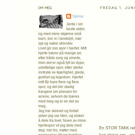
OM MEG
FREDAG 1. JUN
Spirea
Jente i sin
beste alder,
og med mine skjønne små
barn, bor vi i landidyll, nær
sjø og vakre strender.
Livet gir oss spor i hjertet. Mitt
hjerte bærer på mange arr,
etter både sorg og smerte,
men det er også fylt av dype,
uslettelige spor, etter sterke
inntrykk av kjærlighet, glede,
godhet og legedom. Hjertet
mitt får bare flere og flere
spor, og det blir stadig
trangere om plassen for
arrene, selvom de bæres
med meg og er en del av
meg..
Jeg har skrevet og fortalt
siden jeg var liten, og elsker
å dele fra livet. Noen av mine
hjertespor vil jeg dele med
En STOR TAKK rette
deg: min tro, møter med
kan skrive om - og 