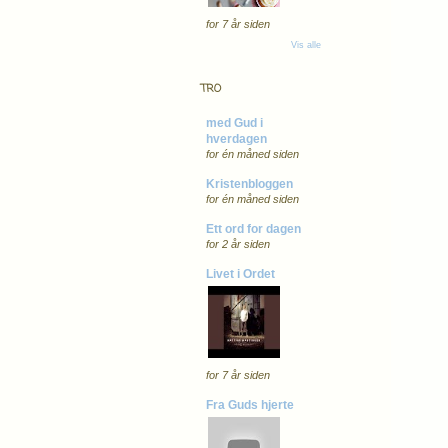
for 7 år siden
Vis alle
TRO
med Gud i
hverdagen
for én måned siden
Kristenbloggen
for én måned siden
Ett ord for dagen
for 2 år siden
Livet i Ordet
for 7 år siden
Fra Guds hjerte