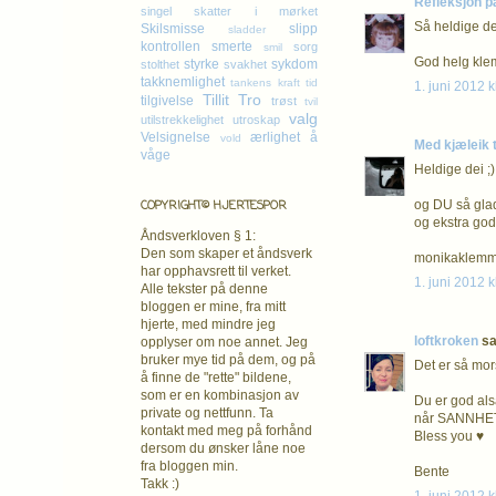
Refleksjon p
singel
skatter i mørket
Så heldige dei
Skilsmisse
slipp
sladder
kontrollen
smerte
sorg
smil
God helg kle
styrke
sykdom
stolthet
svakhet
takknemlighet
tankens kraft
tid
1. juni 2012 k
Tillit
Tro
tilgivelse
trøst
tvil
valg
utilstrekkelighet
utroskap
Velsignelse
ærlighet
å
vold
Med kjæleik ti
våge
Heldige dei ;)
COPYRIGHT© HJERTESPOR
og DU så glad
og ekstra god
Åndsverkloven § 1:
Den som skaper et åndsverk
monikaklemm
har opphavsrett
til verket.
1. juni 2012 k
Alle tekster på denne
bloggen er mine, fra mitt
hjerte, med mindre jeg
loftkroken
sa.
opplyser om noe annet. Jeg
bruker mye tid på dem, og på
Det er så mor
å finne de "rette" bildene,
som er en kombinasjon av
Du er god alså
private og nettfunn. Ta
når SANNHETE
kontakt med meg på forhånd
Bless you ♥
dersom du ønsker låne noe
fra bloggen min.
Bente
Takk :)