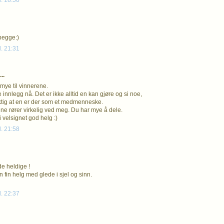
l. 18:50
 begge:)
l. 21:31
..
 mye til vinnerene.
e innlegg nå. Det er ikke alltid en kan gjøre og si noe,
ktig at en er der som et medmenneske.
ne rører virkelig ved meg. Du har mye å dele.
 velsignet god helg :)
l. 21:58
 de heldige !
 fin helg med glede i sjel og sinn.
l. 22:37