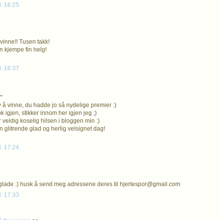
l. 16:25
 vinne!! Tusen takk!
 kjempe fin helg!
l. 16:37
.
y å vinne, du hadde jo så nydelige premier :)
 igjen, stikker innom her igjen jeg ;)
 veldig koselig hilsen i bloggen min :)
 glitrende glad og herlig velsignet dag!
l. 17:24
 glade :) husk å send meg adressene deres til hjertespor@gmail.com
l. 17:33