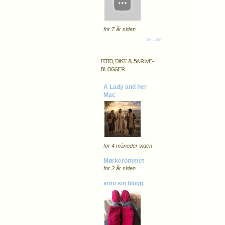
for 7 år siden
Vis alle
FOTO, DIKT & SKRIVE-
BLOGGER
A Lady and her
Mac
for 4 måneder siden
Mørkerommet
for 2 år siden
amo sin blogg