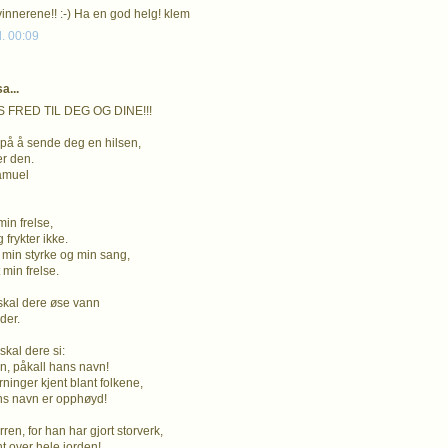
 vinnerene!! :-) Ha en god helg! klem
l. 00:09
a...
 FRED TIL DEG OG DINE!!!
 på å sende deg en hilsen,
r den.
amuel
min frelse,
 frykter ikke.
 min styrke og min sang,
 min frelse.
skal dere øse vann
lder.
kal dere si:
n, påkall hans navn!
rninger kjent blant folkene,
ns navn er opphøyd!
ren, for han har gjort storverk,
nt over hele jorden!