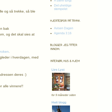
Å bære tungt
Det uheldige
stempelet
le og så trekke, så ble
HJERTESPOR PÅ TRYKK
en bak
Avisen Dagen
Agenda 3:16
om, og det skal sies at
BLOGGER JEG TITTER
INNOM:
kroken
.
 gleder i hverdagen, med
INTERIØR, HUS & HJEM
Livs Lyst
adressen deres :)
r alle vinnere!!
for 9 måneder siden
Hwit blogg