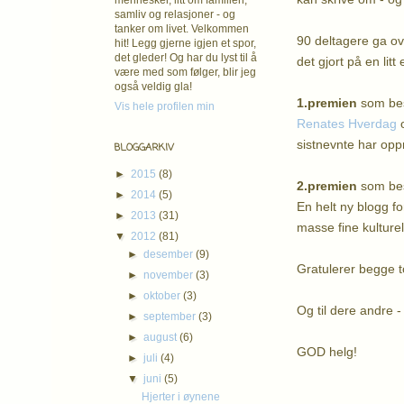
mennesker, litt om familien,
samliv og relasjoner - og
tanker om livet. Velkommen
90 deltagere ga ove
hit! Legg gjerne igjen et spor,
det gleder! Og har du lyst til å
det gjort på en li
være med som følger, blir jeg
også veldig gla!
1.premien
som best
Vis hele profilen min
Renates Hverdag
sistnevnte har op
BLOGGARKIV
►
2015
(8)
2.premien
som best
►
2014
(5)
En helt ny blogg f
►
2013
(31)
masse fine kulturel
▼
2012
(81)
►
desember
(9)
Gratulerer begge t
►
november
(3)
►
oktober
(3)
Og til dere andre -
►
september
(3)
►
august
(6)
GOD helg!
►
juli
(4)
▼
juni
(5)
K
Hjerter i øynene