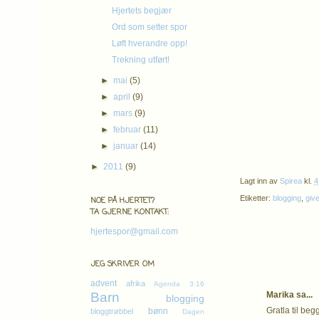
Hjertets begjær
Ord som setter spor
Løft hverandre opp!
Trekning utført!
►
mai
(5)
►
april
(9)
►
mars
(9)
►
februar
(11)
►
januar
(14)
►
2011
(9)
Lagt inn av
Spirea
kl.
4
Etiketter:
blogging
,
giv
NOE PÅ HJERTET?
TA GJERNE KONTAKT:
hjertespor@gmail.com
JEG SKRIVER OM
advent
afrika
Agenda 3:16
Barn
Marika sa...
blogging
Gratla til beg
bønn
bloggtrøbbel
Dagen