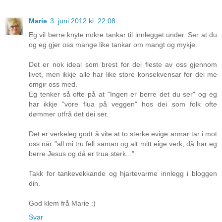
Marie
3. juni 2012 kl. 22:08
Eg vil berre knyte nokre tankar til innlegget under. Ser at du
og eg gjer oss mange like tankar om mangt og mykje.
Det er nok ideal som brest for dei fleste av oss gjennom
livet, men ikkje alle har like store konsekvensar for dei me
omgir oss med.
Eg tenker så ofte på at "Ingen er berre det du ser" og eg
har ikkje "vore flua på veggen" hos dei som folk ofte
dømmer utfrå det dei ser.
Det er verkeleg godt å vite at to sterke evige armar tar i mot
oss når "all mi tru fell saman og alt mitt eige verk, då har eg
berre Jesus og då er trua sterk..."
Takk for tankevekkande og hjartevarme innlegg i bloggen
din.
God klem frå Marie :)
Svar