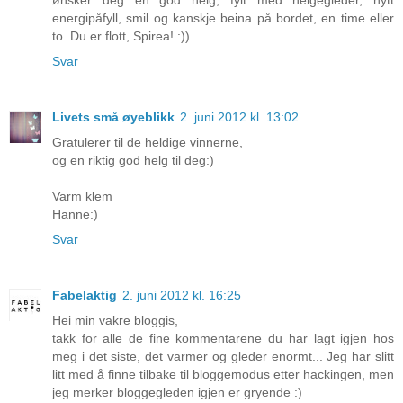
ønsker deg en god helg, fylt med helgegleder, nytt
energipåfyll, smil og kanskje beina på bordet, en time eller
to. Du er flott, Spirea! :))
Svar
Livets små øyeblikk
2. juni 2012 kl. 13:02
Gratulerer til de heldige vinnerne,
og en riktig god helg til deg:)
Varm klem
Hanne:)
Svar
Fabelaktig
2. juni 2012 kl. 16:25
Hei min vakre bloggis,
takk for alle de fine kommentarene du har lagt igjen hos
meg i det siste, det varmer og gleder enormt... Jeg har slitt
litt med å finne tilbake til bloggemodus etter hackingen, men
jeg merker bloggegleden igjen er gryende :)