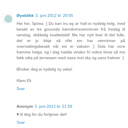
Øyeblikk
3. juni 2012 kl. 20:55
Hei hei, Spirea :) Du kan tru eg ar hatt ei nydelig helg, med
besøk av tre goooode barndomsvenninner frå fredag til
søndag, skikkelig kvalitetstid! Me har nytt livet til det fulle,
det er jo ikkje så ofte ein har venninner på
overnattingsbesøk når ein er vaksen :) Sola har vore
framme helga, og i dag hadde vinden fri nokre timar så me
fekk sitta på terrassen med nasa mot sky og sans frekner :)
Ønsker deg ei nydelig ny veka!
Klem Eli
Svar
Anonym
3. juni 2012 kl. 21:59
♥ til deg for du fortjener det!
Svar