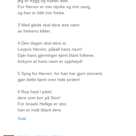
jeg er trygg og frykter ikke.
For Herren er min styrke og min sang,
og han er blitt min frelse.
3 Med glede skal dere øse vann
av frelsens kilder.
4 Den dagen skal dere si:
Lovpris Herren, påkall hans navn!
Gjør hans gjerninger kjent blant folkene,
forkynn at hans navn er opphøyd!
5 Syng for Herren, for han har gjort storverk,
gjør dette kjent over hele jorden!
6 Rop høyt i jubel,
dere som bor på Sion!
For Israels Hellige er stor,
han er midt iblant dere.
Svar