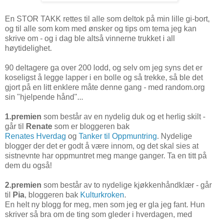
En STOR TAKK rettes til alle som deltok på min lille gi-bort,
og til alle som kom med ønsker og tips om tema jeg kan
skrive om - og i dag ble altså vinnerne trukket i all
høytidelighet.
90 deltagere ga over 200 lodd, og selv om jeg syns det er
koseligst å legge lapper i en bolle og så trekke, så ble det
gjort på en litt enklere måte denne gang - med random.org
sin "hjelpende hånd"...
1.premien
som består av en nydelig duk og et herlig skilt -
går til
Renate
som er bloggeren bak
Renates Hverdag
og
Tanker til Oppmuntring
. Nydelige
blogger der det er godt å være innom, og det skal sies at
sistnevnte har oppmuntret meg mange ganger. Ta en titt på
dem du også!
2.premien
som består av to nydelige kjøkkenhåndklær - går
til
Pia
, bloggeren bak
Kulturkroken
.
En helt ny blogg for meg, men som jeg er gla jeg fant. Hun
skriver så bra om de ting som gleder i hverdagen, med