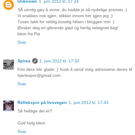
Unknown
1. juni 2012 kl. 17:24
SÅ utrolig gøy å vinne, du hadde jo så nydelige premier :)
Vi snakkes nok igjen, stikker innom her igjen jeg ;)
Tusen takk for veldig koselig hilsen i bloggen min :)
Ønsker deg en glitrende glad og herlig velsignet dag!
klem fra Pia
Svar
Spirea
1. juni 2012 kl. 17:33
Fint dere ble glade :) husk å send meg adressene deres til
hjertespor@gmail.com
Svar
Refleksjon på livsvegen
1. juni 2012 kl. 17:43
Så heldige dei er!!
God helg klem
Svar