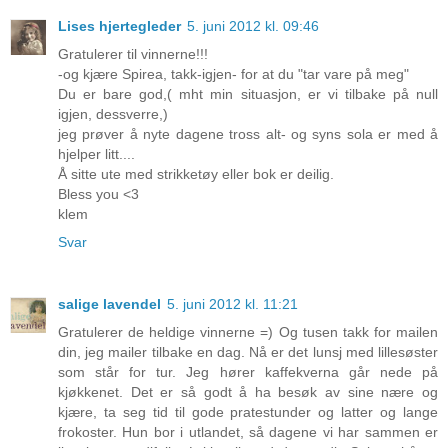
Lises hjertegleder
5. juni 2012 kl. 09:46
Gratulerer til vinnerne!!!
-og kjære Spirea, takk-igjen- for at du "tar vare på meg"
Du er bare god,( mht min situasjon, er vi tilbake på null
igjen, dessverre,)
jeg prøver å nyte dagene tross alt- og syns sola er med å
hjelper litt....
Å sitte ute med strikketøy eller bok er deilig.
Bless you <3
klem
Svar
salige lavendel
5. juni 2012 kl. 11:21
Gratulerer de heldige vinnerne =) Og tusen takk for mailen
din, jeg mailer tilbake en dag. Nå er det lunsj med lillesøster
som står for tur. Jeg hører kaffekverna går nede på
kjøkkenet. Det er så godt å ha besøk av sine nære og
kjære, ta seg tid til gode pratestunder og latter og lange
frokoster. Hun bor i utlandet, så dagene vi har sammen er