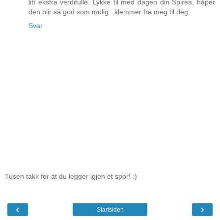
litt ekstra verdifulle. Lykke til med dagen din Spirea, håper
den blir så god som mulig...klemmer fra meg til deg.
Svar
Tusen takk for at du legger igjen et spor! :)
‹
›
Startsiden