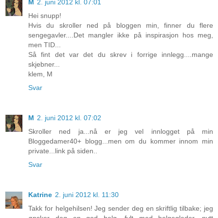
M
2. juni 2012 kl. 07:01
Hei snupp!
Hvis du skroller ned på bloggen min, finner du flere
sengegavler....Det mangler ikke på inspirasjon hos meg,
men TID...
Så fint det var det du skrev i forrige innlegg....mange
skjebner...
klem, M
Svar
M
2. juni 2012 kl. 07:02
Skroller ned ja...nå er jeg vel innlogget på min
Bloggedamer40+ blogg...men om du kommer innom min
private...link på siden..
Svar
Katrine
2. juni 2012 kl. 11:30
Takk for helgehilsen! Jeg sender deg en skriftlig tilbake; jeg