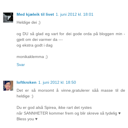
Med kjæleik til livet
1. juni 2012 kl. 18:01
Heldige dei ;)
og DU så glad eg vart for dei gode orda på bloggen min -
gjett om dei varmer da ---
og ekstra godt i dag
monikaklemma ;)
Svar
loftkroken
1. juni 2012 kl. 18:50
Det er så morsomt å vinne,gratulerer såå masse til de
heldige :)
Du er god alså Spirea, ikke rart det rystes
når SANNHETER kommer frem og blir skreve så tydelig ♥
Bless you ♥