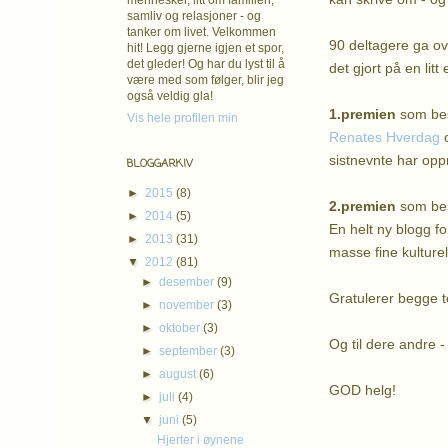
mennesker, litt om familien,
samliv og relasjoner - og
tanker om livet. Velkommen
90 deltagere ga ove
hit! Legg gjerne igjen et spor,
det gleder! Og har du lyst til å
det gjort på en li
være med som følger, blir jeg
også veldig gla!
1.premien
som best
Vis hele profilen min
Renates Hverdag
sistnevnte har op
BLOGGARKIV
►
2015
(8)
2.premien
som best
►
2014
(5)
En helt ny blogg f
►
2013
(31)
masse fine kulturel
▼
2012
(81)
►
desember
(9)
Gratulerer begge t
►
november
(3)
►
oktober
(3)
Og til dere andre -
►
september
(3)
►
august
(6)
GOD helg!
►
juli
(4)
▼
juni
(5)
K
Hjerter i øynene