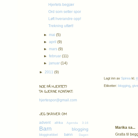
Hjertets begjær
Ord som setter spor
Løft hverandre opp!
Trekning utført!
►
mai
(5)
►
april
(9)
►
mars
(9)
►
februar
(11)
►
januar
(14)
►
2011
(9)
Lagt inn av
Spirea
kl.
4
Etiketter:
blogging
,
giv
NOE PÅ HJERTET?
TA GJERNE KONTAKT:
hjertespor@gmail.com
JEG SKRIVER OM
advent
afrika
Agenda 3:16
Barn
Marika sa...
blogging
Gratla til beg
bønn
bloggtrøbbel
Dagen