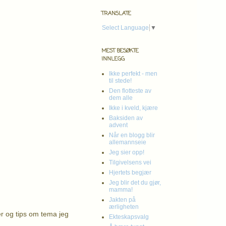
TRANSLATE
Select Language
▼
MEST BESØKTE
INNLEGG
Ikke perfekt - men
til stede!
Den flotteste av
dem alle
Ikke i kveld, kjære
Baksiden av
advent
Når en blogg blir
allemannseie
Jeg sier opp!
Tilgivelsens vei
Hjertets begjær
Jeg blir det du gjør,
mamma!
Jakten på
ærligheten
er og tips om tema jeg
Ekteskapsvalg