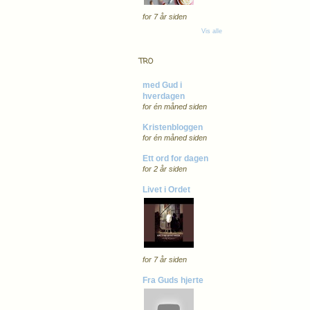
for 7 år siden
Vis alle
TRO
med Gud i
hverdagen
for én måned siden
Kristenbloggen
for én måned siden
Ett ord for dagen
for 2 år siden
Livet i Ordet
for 7 år siden
Fra Guds hjerte