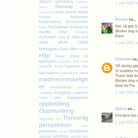
dagens anbefaling
drømmer
1. juni 2012 k
Ekteskap
døden
enslig
fokus
fasade
familie
ensomhet
fordommer
forbilder
Renate
sa...
fordømmelse
foreldrerollen
Nei, så gøy å
Fortvilelse
forventning
fortid
Ønsker deg en
fremtid
frihet
fristelser
Klem
frustrasjon
gi slipp
give
frykt
Guds
away
glede
1. juni 2012 k
kjærlighet
Guds løfter
humor
Håp
Jesus
Jul
idealer
Unknown
sa..
kjærlighet
krav
krise
kontraster
SÅ utrolig gø
legedom
kristenliv
kropp
løgn
Vi snakkes nok
lånt historie
materialisme
media
Tusen takk for
medmenneskeligh
Ønsker deg en
et
klem fra Pia
menneskefrykt
mirakler
motgang
1. juni 2012 k
mobbing
muligheter
oppdagelser
nyttår
nåde
oppfordring
Spirea
sa...
Oppmuntring
Fint dere ble
Personlig
oppvekst
ord
1. juni 2012 k
perspektiver
privat
prøvelser
relasjoner
påske
selvbilde
sannhet
sex
selvtillit