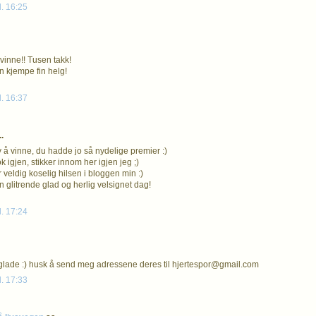
l. 16:25
 vinne!! Tusen takk!
 kjempe fin helg!
l. 16:37
.
y å vinne, du hadde jo så nydelige premier :)
 igjen, stikker innom her igjen jeg ;)
 veldig koselig hilsen i bloggen min :)
 glitrende glad og herlig velsignet dag!
l. 17:24
 glade :) husk å send meg adressene deres til hjertespor@gmail.com
l. 17:33