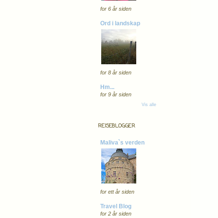
for 6 år siden
Ord i landskap
for 8 år siden
Hm...
for 9 år siden
Vis alle
REISEBLOGGER
Maliva`s verden
for ett år siden
Travel Blog
for 2 år siden