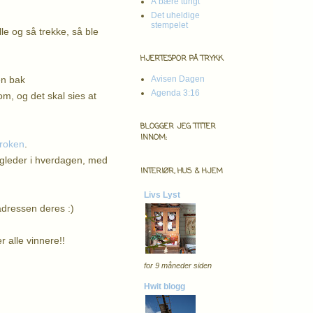
Å bære tungt
Det uheldige
stempelet
le og så trekke, så ble
HJERTESPOR PÅ TRYKK
en bak
Avisen Dagen
Agenda 3:16
om, og det skal sies at
BLOGGER JEG TITTER
INNOM:
kroken
.
 gleder i hverdagen, med
INTERIØR, HUS & HJEM
Livs Lyst
adressen deres :)
r alle vinnere!!
for 9 måneder siden
Hwit blogg