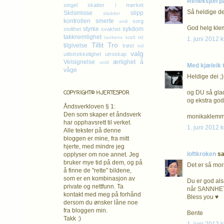
Refleksjon p
singel
skatter i mørket
Så heldige dei
Skilsmisse
slipp
sladder
kontrollen
smerte
sorg
smil
God helg kle
styrke
sykdom
stolthet
svakhet
takknemlighet
tankens kraft
tid
1. juni 2012 k
Tillit
Tro
tilgivelse
trøst
tvil
valg
utilstrekkelighet
utroskap
Velsignelse
ærlighet
å
vold
Med kjæleik ti
våge
Heldige dei ;)
COPYRIGHT© HJERTESPOR
og DU så glad
og ekstra god
Åndsverkloven § 1:
Den som skaper et åndsverk
monikaklemm
har opphavsrett
til verket.
1. juni 2012 k
Alle tekster på denne
bloggen er mine, fra mitt
hjerte, med mindre jeg
loftkroken
sa.
opplyser om noe annet. Jeg
bruker mye tid på dem, og på
Det er så mor
å finne de "rette" bildene,
som er en kombinasjon av
Du er god alså
private og nettfunn. Ta
når SANNHETE
kontakt med meg på forhånd
Bless you ♥
dersom du ønsker låne noe
fra bloggen min.
Bente
Takk :)