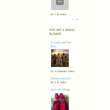
for 7 år siden
Vis alle
FOTO, DIKT & SKRIVE-
BLOGGER
A Lady and her
Mac
for 4 måneder siden
Mørkerommet
for 2 år siden
amo sin blogg