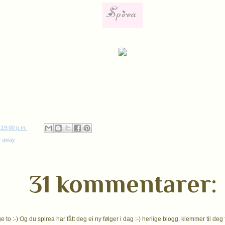
:19:00 p.m.
e away
31 kommentarer:
ge to :-) Og du spirea har fått deg ei ny følger i dag :-) herlige blogg. klemmer til deg 