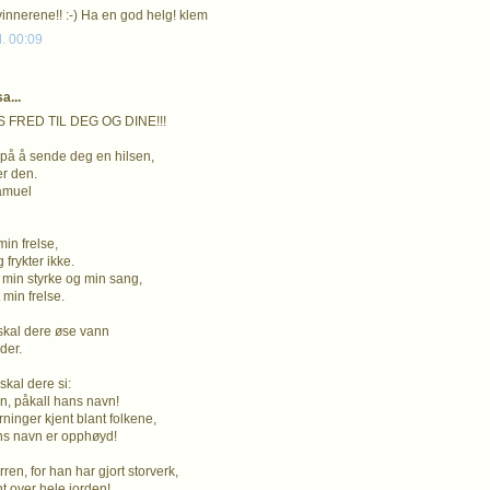
 vinnerene!! :-) Ha en god helg! klem
l. 00:09
a...
 FRED TIL DEG OG DINE!!!
 på å sende deg en hilsen,
r den.
amuel
min frelse,
 frykter ikke.
 min styrke og min sang,
 min frelse.
skal dere øse vann
lder.
kal dere si:
n, påkall hans navn!
rninger kjent blant folkene,
ns navn er opphøyd!
ren, for han har gjort storverk,
nt over hele jorden!