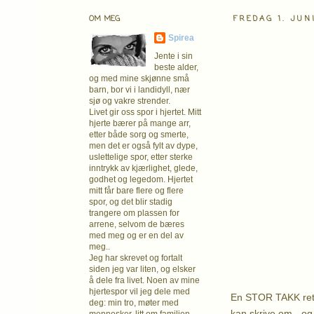
OM MEG
FREDAG 1. JUN
Spirea
Jente i sin
beste alder,
og med mine skjønne små
barn, bor vi i landidyll, nær
sjø og vakre strender.
Livet gir oss spor i hjertet. Mitt
hjerte bærer på mange arr,
etter både sorg og smerte,
men det er også fylt av dype,
uslettelige spor, etter sterke
inntrykk av kjærlighet, glede,
godhet og legedom. Hjertet
mitt får bare flere og flere
spor, og det blir stadig
trangere om plassen for
arrene, selvom de bæres
med meg og er en del av
meg..
Jeg har skrevet og fortalt
siden jeg var liten, og elsker
å dele fra livet. Noen av mine
hjertespor vil jeg dele med
En STOR TAKK rette
deg: min tro, møter med
kan skrive om - og 