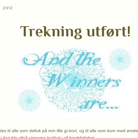
I 2012
Trekning utført!
s til alle som deltok på min lille gi-bort, og til alle som kom med ønsk
i dag ble altså vinnerne trukket i all høytidelighet.