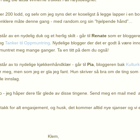
r 200 lodd, og selv om jeg syns det er koseligst å legge lapper i en bol
tt enklere måte denne gang - med random.org sin "hjelpende hånd"...
år av en nydelig duk og et herlig skilt - går til
Renate
som er blogger
og
Tanker til Oppmuntring
. Nydelige blogger der det er godt å være inn
pmuntret meg mange ganger. Ta en titt på dem du også!
år av to nydelige kjøkkenhåndklær - går til
Pia
, bloggeren bak
Kultur
or meg, men som jeg er gla jeg fant. Hun skriver så bra om de ting som
le innslag.
o - jeg håper dere får glede av disse tingene. Send meg en mail med 
 takk for alt engasjement, og husk, det kommer alltid nye sjanser og vi e
lem,