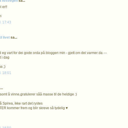
å livsvegen
sa...
 er!!
m
l. 17:43
l livet
sa...
 eg vart for dei gode orda på bloggen min - gjett om dei varmer da ---
t i dag
a ;)
l. 18:01
..
somt å vinne,gratulerer såå masse til de heldige :)
 Spirea, ikke rart det rystes
R kommer frem og blir skreve så tydelig ♥