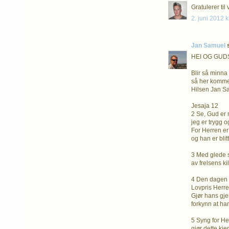
Gratulerer til
2. juni 2012 k
Jan Samuel
s
HEI OG GUDS
Blir så minna
så her komme
Hilsen Jan S
Jesaja 12
2 Se, Gud er 
jeg er trygg og
For Herren er
og han er blitt
3 Med glede 
av frelsens ki
4 Den dagen s
Lovpris Herre
Gjør hans gje
forkynn at ha
5 Syng for Her
gjør dette kje