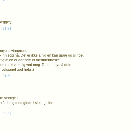
l. 18:50
 begge:)
l. 21:31
..
 mye til vinnerene.
e innlegg nå. Det er ikke alltid en kan gjøre og si noe,
ktig at en er der som et medmenneske.
ne rører virkelig ved meg. Du har mye å dele.
 velsignet god helg :)
l. 21:58
 de heldige !
 fin helg med glede i sjel og sinn.
l. 22:37