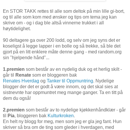
En STOR TAKK rettes til alle som deltok på min lille gi-bort,
og til alle som kom med ønsker og tips om tema jeg kan
skrive om - og i dag ble altså vinnerne trukket i all
høytidelighet.
90 deltagere ga over 200 lodd, og selv om jeg syns det er
koseligst å legge lapper i en bolle og så trekke, så ble det
gjort på en litt enklere måte denne gang - med random.org
sin "hjelpende hånd"...
1.premien
som består av en nydelig duk og et herlig skilt -
går til
Renate
som er bloggeren bak
Renates Hverdag
og
Tanker til Oppmuntring
. Nydelige
blogger der det er godt å være innom, og det skal sies at
sistnevnte har oppmuntret meg mange ganger. Ta en titt på
dem du også!
2.premien
som består av to nydelige kjøkkenhåndklær - går
til
Pia
, bloggeren bak
Kulturkroken
.
En helt ny blogg for meg, men som jeg er gla jeg fant. Hun
skriver så bra om de ting som gleder i hverdagen, med