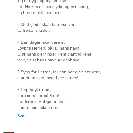
jeg er trygg og frykter ikke.
For Herren er min styrke og min sang,
og han er blitt min frelse.
3 Med glede skal dere øse vann
av frelsens kilder.
4 Den dagen skal dere si:
Lovpris Herren, påkall hans navn!
Gjør hans gjerninger kjent blant folkene,
forkynn at hans navn er opphøyd!
5 Syng for Herren, for han har gjort storverk,
gjør dette kjent over hele jorden!
6 Rop høyt i jubel,
dere som bor på Sion!
For Israels Hellige er stor,
han er midt iblant dere.
Svar