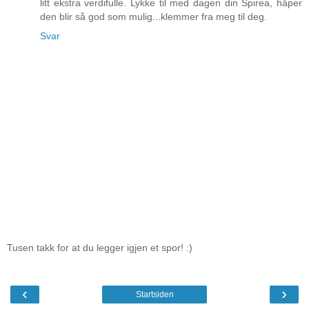
litt ekstra verdifulle. Lykke til med dagen din Spirea, håper
den blir så god som mulig...klemmer fra meg til deg.
Svar
Tusen takk for at du legger igjen et spor! :)
‹
›
Startsiden