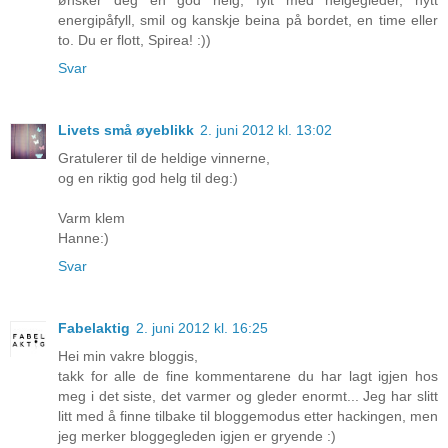
ønsker deg en god helg, fylt med helgegleder, nytt
energipåfyll, smil og kanskje beina på bordet, en time eller
to. Du er flott, Spirea! :))
Svar
Livets små øyeblikk
2. juni 2012 kl. 13:02
Gratulerer til de heldige vinnerne,
og en riktig god helg til deg:)
Varm klem
Hanne:)
Svar
Fabelaktig
2. juni 2012 kl. 16:25
Hei min vakre bloggis,
takk for alle de fine kommentarene du har lagt igjen hos
meg i det siste, det varmer og gleder enormt... Jeg har slitt
litt med å finne tilbake til bloggemodus etter hackingen, men
jeg merker bloggegleden igjen er gryende :)