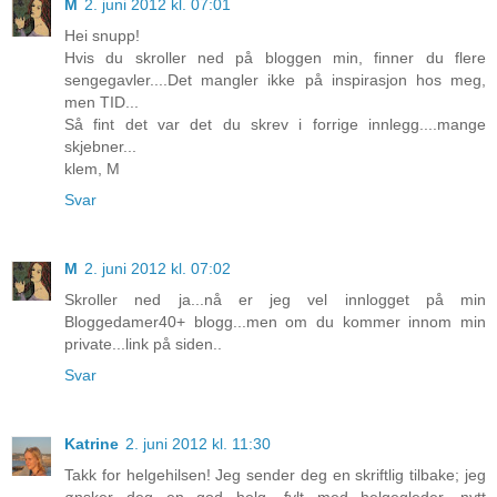
M
2. juni 2012 kl. 07:01
Hei snupp!
Hvis du skroller ned på bloggen min, finner du flere
sengegavler....Det mangler ikke på inspirasjon hos meg,
men TID...
Så fint det var det du skrev i forrige innlegg....mange
skjebner...
klem, M
Svar
M
2. juni 2012 kl. 07:02
Skroller ned ja...nå er jeg vel innlogget på min
Bloggedamer40+ blogg...men om du kommer innom min
private...link på siden..
Svar
Katrine
2. juni 2012 kl. 11:30
Takk for helgehilsen! Jeg sender deg en skriftlig tilbake; jeg