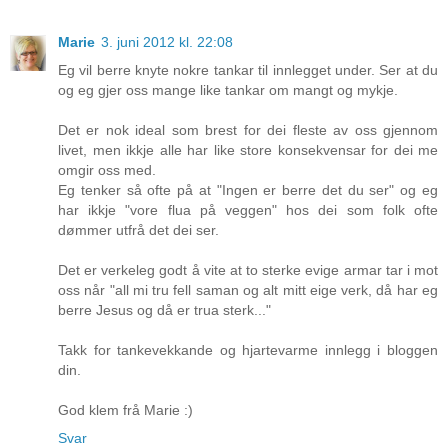
Marie
3. juni 2012 kl. 22:08
Eg vil berre knyte nokre tankar til innlegget under. Ser at du
og eg gjer oss mange like tankar om mangt og mykje.
Det er nok ideal som brest for dei fleste av oss gjennom
livet, men ikkje alle har like store konsekvensar for dei me
omgir oss med.
Eg tenker så ofte på at "Ingen er berre det du ser" og eg
har ikkje "vore flua på veggen" hos dei som folk ofte
dømmer utfrå det dei ser.
Det er verkeleg godt å vite at to sterke evige armar tar i mot
oss når "all mi tru fell saman og alt mitt eige verk, då har eg
berre Jesus og då er trua sterk..."
Takk for tankevekkande og hjartevarme innlegg i bloggen
din.
God klem frå Marie :)
Svar