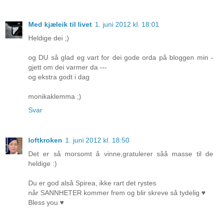
Med kjæleik til livet
1. juni 2012 kl. 18:01
Heldige dei ;)
og DU så glad eg vart for dei gode orda på bloggen min -
gjett om dei varmer da ---
og ekstra godt i dag
monikaklemma ;)
Svar
loftkroken
1. juni 2012 kl. 18:50
Det er så morsomt å vinne,gratulerer såå masse til de
heldige :)
Du er god alså Spirea, ikke rart det rystes
når SANNHETER kommer frem og blir skreve så tydelig ♥
Bless you ♥