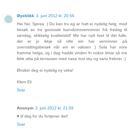
Øyeblikk
3. juni 2012 kl. 20:55
Hei hei, Spirea :) Du kan tru eg ar hatt ei nydelig helg, med
besøk av tre goooode barndomsvenninner frå fredag til
søndag, skikkelig kvalitetstid! Me har nytt livet til det fulle,
det er jo ikkje så ofte ein har venninner på
overnattingsbesøk når ein er vaksen :) Sola har vore
framme helga, og i dag hadde vinden fri nokre timar så me
fekk sitta på terrassen med nasa mot sky og sans frekner :)
Ønsker deg ei nydelig ny veka!
Klem Eli
Svar
Anonym
3. juni 2012 kl. 21:59
♥ til deg for du fortjener det!
Svar