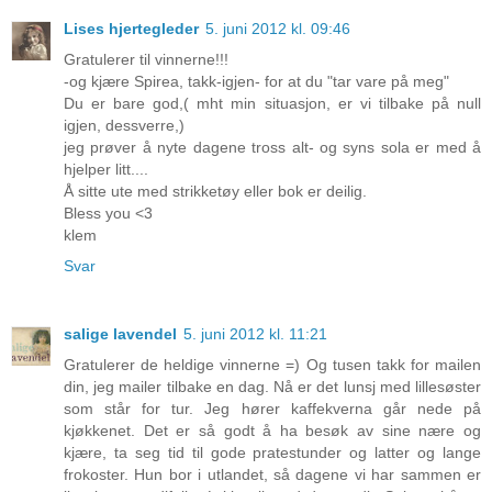
Lises hjertegleder
5. juni 2012 kl. 09:46
Gratulerer til vinnerne!!!
-og kjære Spirea, takk-igjen- for at du "tar vare på meg"
Du er bare god,( mht min situasjon, er vi tilbake på null
igjen, dessverre,)
jeg prøver å nyte dagene tross alt- og syns sola er med å
hjelper litt....
Å sitte ute med strikketøy eller bok er deilig.
Bless you <3
klem
Svar
salige lavendel
5. juni 2012 kl. 11:21
Gratulerer de heldige vinnerne =) Og tusen takk for mailen
din, jeg mailer tilbake en dag. Nå er det lunsj med lillesøster
som står for tur. Jeg hører kaffekverna går nede på
kjøkkenet. Det er så godt å ha besøk av sine nære og
kjære, ta seg tid til gode pratestunder og latter og lange
frokoster. Hun bor i utlandet, så dagene vi har sammen er