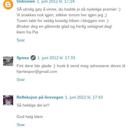
Unknown
1. juni 2012 kl. 17:24
SÅ utrolig gøy å vinne, du hadde jo så nydelige premier :)
Vi snakkes nok igjen, stikker innom her igjen jeg ;)
Tusen takk for veldig koselig hilsen i bloggen min :)
Ønsker deg en glitrende glad og herlig velsignet dag!
klem fra Pia
Svar
Spirea
1. juni 2012 kl. 17:33
Fint dere ble glade :) husk å send meg adressene deres til
hjertespor@gmail.com
Svar
Refleksjon på livsvegen
1. juni 2012 kl. 17:43
Så heldige dei er!!
God helg klem
Svar