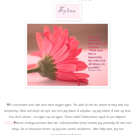
♥
Er overveldet over alle spor dere legger igjen. Tro aldri at det du skriver til meg ikke har
betydning. Dine ord betyr så mye mer enn jeg klarer å uttrykke, og jeg elsker å sitte og lese
hva dere skriver - om igjen og om igjen. Tusen takk! Velkommen også til nye følgere!
♥
Neste innlegg kommer ikke før i månedsskiftet (med mindre jeg plutselig får det over
meg). Da er eksamen levert, og jeg kan senke skuldrene...Men følg med, jeg har
overraskelser på gang....