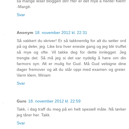
så mange leser bloggen din! Her er det mye å hente! Klem!
-Margit-
Svar
Anonym
18. november 2012 kl. 22:31
Så vakkert du skriver! Er så takknemlig for alt du setter ord
på og deler, jeg. Like bra hver eneste gang og jeg blir truffet
så mye og ofte. Vil takke deg for dette innlegget. Jeg
trengte det. Så må jeg si det var nydelig å høre om din
farmors syn. Alt er mulig for Gud. Må Gud velsigne dine
dager fremover og alt du står oppi med examen og greier.
Varm klem, Miriam
Svar
Guro
18. november 2012 kl. 22:59
Takk, i dag traff du meg på en helt spesiell måte. Nå tørker
jeg tårer her. Takk.
Svar