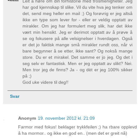
Leit å høre om din forhistorie med trosmenigheter. Jeg
har god kjennskap til slike. Vil du vite hva jeg tenker om
det, send meg heller en mail ;) Og forøvrig er jeg altså
ikke en type som lever for - eller er veldig opptatt av
mirakler. Om jeg har formulert meg slik, har det ikke
vært min hensikt. Jeg er derimot opptatt av å prøve å
se og fokusere på alle velsignelser i hverdagen. Også
er det jo faktisk mange små mirakler rundt oss, når vi
bare begynner å se etter, ikke sant? Og nokså mange
store. Du er et mirakel. Det samme er jo jeg. Og det i
seg selv er fantastisk. Men er jeg opptatt av slikt? Nei.
Men tror jeg de finns? Ja - og dèt er jeg 100% sikker
på ;)
God uke videre til deg!!
Svar
Anonym
19. november 2012 kl. 21:09
Farmor med fokus! beklager trykkfeilen ;) ha rbare opplevd
å ha mormor.. og ikke en god en.. (men det er greit nå)