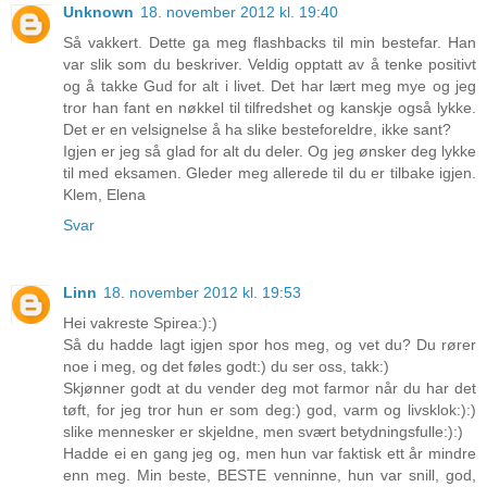
Unknown
18. november 2012 kl. 19:40
Så vakkert. Dette ga meg flashbacks til min bestefar. Han
var slik som du beskriver. Veldig opptatt av å tenke positivt
og å takke Gud for alt i livet. Det har lært meg mye og jeg
tror han fant en nøkkel til tilfredshet og kanskje også lykke.
Det er en velsignelse å ha slike besteforeldre, ikke sant?
Igjen er jeg så glad for alt du deler. Og jeg ønsker deg lykke
til med eksamen. Gleder meg allerede til du er tilbake igjen.
Klem, Elena
Svar
Linn
18. november 2012 kl. 19:53
Hei vakreste Spirea:):)
Så du hadde lagt igjen spor hos meg, og vet du? Du rører
noe i meg, og det føles godt:) du ser oss, takk:)
Skjønner godt at du vender deg mot farmor når du har det
tøft, for jeg tror hun er som deg:) god, varm og livsklok:):)
slike mennesker er skjeldne, men svært betydningsfulle:):)
Hadde ei en gang jeg og, men hun var faktisk ett år mindre
enn meg. Min beste, BESTE venninne, hun var snill, god,