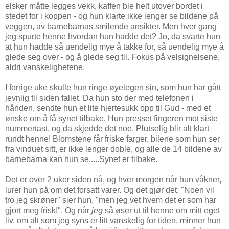
elsker måtte legges vekk, kaffen ble helt utover bordet i
stedet for i koppen - og hun klarte ikke lenger se bildene på
veggen, av barnebarnas smilende ansikter. Men hver gang
jeg spurte henne hvordan hun hadde det? Jo, da svarte hun
at hun hadde så uendelig mye å takke for, så uendelig mye å
glede seg over - og å glede seg til. Fokus på velsignelsene,
aldri vanskelighetene.
I forrige uke skulle hun ringe øyelegen sin, som hun har gått
jevnlig til siden fallet. Da hun sto der med telefonen i
hånden, sendte hun et lite hjertesukk opp til Gud - med et
ønske om å få synet tilbake. Hun presset fingeren mot siste
nummertast, og da skjedde det noe. Plutselig blir alt klart
rundt henne! Blomstene får friske farger, bilene som hun ser
fra vinduet sitt, er ikke lenger doble, og alle de 14 bildene av
barnebarna kan hun se.....Synet er tilbake.
Det er over 2 uker siden nå, og hver morgen når hun våkner,
lurer hun på om det forsatt varer. Og det gjør det. "Noen vil
tro jeg skrøner" sier hun, "men jeg vet hvem det er som har
gjort meg frisk!". Og når
jeg
så øser ut til henne om mitt eget
liv, om alt som jeg syns er litt vanskelig for tiden, minner hun