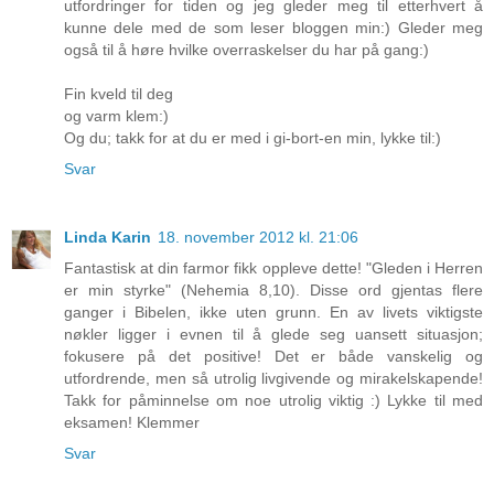
utfordringer for tiden og jeg gleder meg til etterhvert å
kunne dele med de som leser bloggen min:) Gleder meg
også til å høre hvilke overraskelser du har på gang:)
Fin kveld til deg
og varm klem:)
Og du; takk for at du er med i gi-bort-en min, lykke til:)
Svar
Linda Karin
18. november 2012 kl. 21:06
Fantastisk at din farmor fikk oppleve dette! "Gleden i Herren
er min styrke" (Nehemia 8,10). Disse ord gjentas flere
ganger i Bibelen, ikke uten grunn. En av livets viktigste
nøkler ligger i evnen til å glede seg uansett situasjon;
fokusere på det positive! Det er både vanskelig og
utfordrende, men så utrolig livgivende og mirakelskapende!
Takk for påminnelse om noe utrolig viktig :) Lykke til med
eksamen! Klemmer
Svar