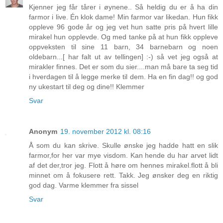
Kjenner jeg får tårer i øynene.. Så heldig du er å ha din
farmor i live. Én klok dame! Min farmor var likedan. Hun fikk
oppleve 96 gode år og jeg vet hun satte pris på hvert lille
mirakel hun opplevde. Og med tanke på at hun fikk oppleve
oppveksten til sine 11 barn, 34 barnebarn og noen
oldebarn...[ har falt ut av tellingen] :-) så vet jeg også at
mirakler finnes. Det er som du sier....man må bare ta seg tid
i hverdagen til å legge merke til dem. Ha en fin dag!! og god
ny ukestart til deg og dine!! Klemmer
Svar
Anonym
19. november 2012 kl. 08:16
Å som du kan skrive. Skulle ønske jeg hadde hatt en slik
farmor,for her var mye visdom. Kan hende du har arvet lidt
af det der,tror jeg. Flott å høre om hennes mirakel.flott å bli
minnet om å fokusere rett. Takk. Jeg ønsker deg en riktig
god dag. Varme klemmer fra sissel
Svar