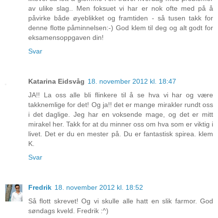
av ulike slag.. Men foksuet vi har er nok ofte med på å
påvirke både øyeblikket og framtiden - så tusen takk for
denne flotte påminnelsen:-) God klem til deg og alt godt for
eksamensoppgaven din!
Svar
Katarina Eidsvåg
18. november 2012 kl. 18:47
JA!! La oss alle bli flinkere til å se hva vi har og være
takknemlige for det! Og ja!! det er mange mirakler rundt oss
i det daglige. Jeg har en voksende mage, og det er mitt
mirakel her. Takk for at du minner oss om hva som er viktig i
livet. Det er du en mester på. Du er fantastisk spirea. klem
K.
Svar
Fredrik
18. november 2012 kl. 18:52
Så flott skrevet! Og vi skulle alle hatt en slik farmor. God
søndags kveld. Fredrik :^)