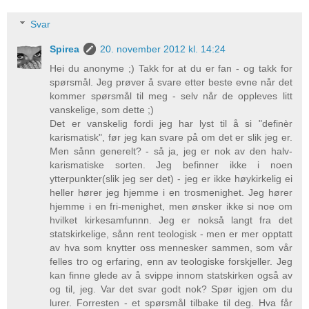
Svar
Spirea
20. november 2012 kl. 14:24
Hei du anonyme ;) Takk for at du er fan - og takk for
spørsmål. Jeg prøver å svare etter beste evne når det
kommer spørsmål til meg - selv når de oppleves litt
vanskelige, som dette ;)
Det er vanskelig fordi jeg har lyst til å si "definèr
karismatisk", før jeg kan svare på om det er slik jeg er.
Men sånn generelt? - så ja, jeg er nok av den halv-
karismatiske sorten. Jeg befinner ikke i noen
ytterpunkter(slik jeg ser det) - jeg er ikke høykirkelig ei
heller hører jeg hjemme i en trosmenighet. Jeg hører
hjemme i en fri-menighet, men ønsker ikke si noe om
hvilket kirkesamfunnn. Jeg er nokså langt fra det
statskirkelige, sånn rent teologisk - men er mer opptatt
av hva som knytter oss mennesker sammen, som vår
felles tro og erfaring, enn av teologiske forskjeller. Jeg
kan finne glede av å svippe innom statskirken også av
og til, jeg. Var det svar godt nok? Spør igjen om du
lurer. Forresten - et spørsmål tilbake til deg. Hva får