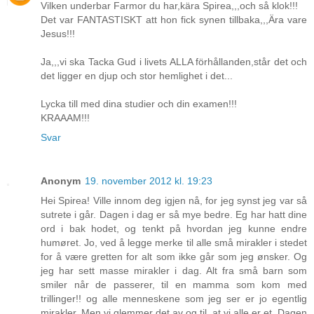
Vilken underbar Farmor du har,kära Spirea,,,och så klok!!!
Det var FANTASTISKT att hon fick synen tillbaka,,,Ära vare
Jesus!!!
Ja,,,vi ska Tacka Gud i livets ALLA förhållanden,står det och
det ligger en djup och stor hemlighet i det...
Lycka till med dina studier och din examen!!!
KRAAAM!!!
Svar
Anonym
19. november 2012 kl. 19:23
Hei Spirea! Ville innom deg igjen nå, for jeg synst jeg var så
sutrete i går. Dagen i dag er så mye bedre. Eg har hatt dine
ord i bak hodet, og tenkt på hvordan jeg kunne endre
humøret. Jo, ved å legge merke til alle små mirakler i stedet
for å være gretten for alt som ikke går som jeg ønsker. Og
jeg har sett masse mirakler i dag. Alt fra små barn som
smiler når de passerer, til en mamma som kom med
trillinger!! og alle menneskene som jeg ser er jo egentlig
mirakler. Men vi glemmer det av og til, at vi alle er et. Dagen