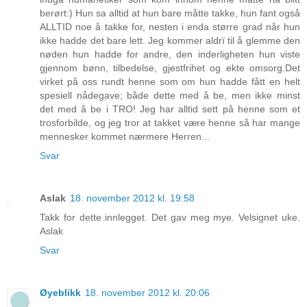
berørt:) Hun sa alltid at hun bare måtte takke, hun fant også
ALLTID noe å takke for, nesten i enda større grad når hun
ikke hadde det bare lett. Jeg kommer aldrï til å glemme den
nøden hun hadde for andre, den inderligheten hun viste
gjennom bønn, tilbedelse, gjestfrihet og ekte omsorg.Det
virket på oss rundt henne som om hun hadde fått en helt
spesiell nådegave; både dette med å be, men ikke minst
det med å be i TRO! Jeg har alltid sett på henne som et
trosforbilde, og jeg tror at takket være henne så har mange
mennesker kommet nærmere Herren...
Svar
Aslak
18. november 2012 kl. 19:58
Takk for dette innlegget. Det gav meg mye. Velsignet uke.
Aslak
Svar
Øyeblikk
18. november 2012 kl. 20:06