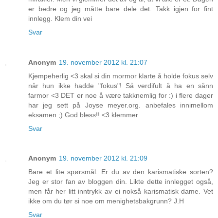
er bedre og jeg måtte bare dele det. Takk igjen for fint
innlegg. Klem din vei
Svar
Anonym
19. november 2012 kl. 21:07
Kjempeherlig <3 skal si din mormor klarte å holde fokus selv
når hun ikke hadde "fokus"! Så verdifult å ha en sånn
farmor <3 DET er noe å være takknemlig for :) i flere dager
har jeg sett på Joyse meyer.org. anbefales innimellom
eksamen ;) God bless!! <3 klemmer
Svar
Anonym
19. november 2012 kl. 21:09
Bare et lite spørsmål. Er du av den karismatiske sorten?
Jeg er stor fan av bloggen din. Likte dette innlegget også,
men får her litt inntrykk av ei nokså karismatisk dame. Vet
ikke om du tør si noe om menighetsbakgrunn? J.H
Svar