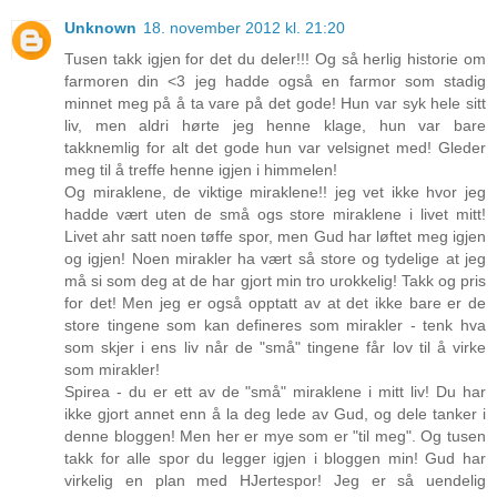
Unknown
18. november 2012 kl. 21:20
Tusen takk igjen for det du deler!!! Og så herlig historie om
farmoren din <3 jeg hadde også en farmor som stadig
minnet meg på å ta vare på det gode! Hun var syk hele sitt
liv, men aldri hørte jeg henne klage, hun var bare
takknemlig for alt det gode hun var velsignet med! Gleder
meg til å treffe henne igjen i himmelen!
Og miraklene, de viktige miraklene!! jeg vet ikke hvor jeg
hadde vært uten de små ogs store miraklene i livet mitt!
Livet ahr satt noen tøffe spor, men Gud har løftet meg igjen
og igjen! Noen mirakler ha vært så store og tydelige at jeg
må si som deg at de har gjort min tro urokkelig! Takk og pris
for det! Men jeg er også opptatt av at det ikke bare er de
store tingene som kan defineres som mirakler - tenk hva
som skjer i ens liv når de "små" tingene får lov til å virke
som mirakler!
Spirea - du er ett av de "små" miraklene i mitt liv! Du har
ikke gjort annet enn å la deg lede av Gud, og dele tanker i
denne bloggen! Men her er mye som er "til meg". Og tusen
takk for alle spor du legger igjen i bloggen min! Gud har
virkelig en plan med HJertespor! Jeg er så uendelig