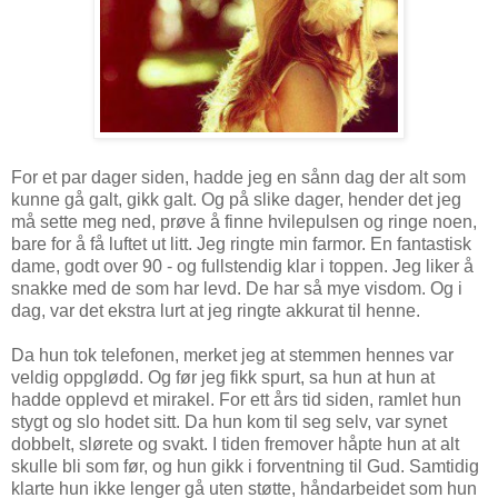
For et par dager siden, hadde jeg en sånn dag der alt som
kunne gå galt, gikk galt. Og på slike dager, hender det jeg
må sette meg ned, prøve å finne hvilepulsen og ringe noen,
bare for å få luftet ut litt. Jeg ringte min farmor. En fantastisk
dame, godt over 90 - og fullstendig klar i toppen. Jeg liker å
snakke med de som har levd. De har så mye visdom. Og i
dag, var det ekstra lurt at jeg ringte akkurat til henne.
Da hun tok telefonen, merket jeg at stemmen hennes var
veldig oppglødd. Og før jeg fikk spurt, sa hun at hun at
hadde opplevd et mirakel. For ett års tid siden, ramlet hun
stygt og slo hodet sitt. Da hun kom til seg selv, var synet
dobbelt, slørete og svakt. I tiden fremover håpte hun at alt
skulle bli som før, og hun gikk i forventning til Gud. Samtidig
klarte hun ikke lenger gå uten støtte, håndarbeidet som hun