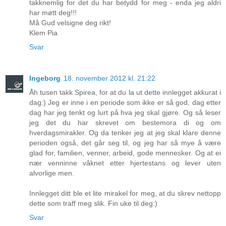
takknemlig for det du har betydd for meg - enda jeg aldri
har møtt deg!!!
Må Gud velsigne deg rikt!
Klem Pia
Svar
Ingeborg
18. november 2012 kl. 21:22
Åh tusen takk Spirea, for at du la ut dette innlegget akkurat i
dag:) Jeg er inne i en periode som ikke er så god, dag etter
dag har jeg tenkt og lurt på hva jeg skal gjøre. Og så leser
jeg det du har skrevet om bestemora di og om
hverdagsmirakler. Og da tenker jeg at jeg skal klare denne
perioden også, det går seg til, og jeg har så mye å være
glad for, familien, venner, arbeid, gode mennesker. Og at ei
nær venninne våknet etter hjertestans og lever uten
alvorlige men.
Innlegget ditt ble et lite mirakel for meg, at du skrev nettopp
dette som traff meg slik. Fin uke til deg:)
Svar