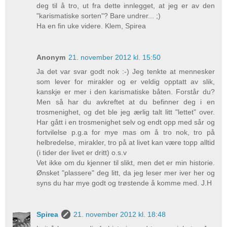
deg til å tro, ut fra dette innlegget, at jeg er av den
"karismatiske sorten"? Bare undrer... ;)
Ha en fin uke videre. Klem, Spirea
Anonym
21. november 2012 kl. 15:50
Ja det var svar godt nok :-) Jeg tenkte at mennesker
som lever for mirakler og er veldig opptatt av slik,
kanskje er mer i den karismatiske båten. Forstår du?
Men så har du avkreftet at du befinner deg i en
trosmenighet, og det ble jeg ærlig talt litt "lettet" over.
Har gått i en trosmenighet selv og endt opp med sår og
fortvilelse p.g.a for mye mas om å tro nok, tro på
helbredelse, mirakler, tro på at livet kan være topp alltid
(i tider der livet er dritt) o.s.v
Vet ikke om du kjenner til slikt, men det er min historie.
Ønsket "plassere" deg litt, da jeg leser mer iver her og
syns du har mye godt og trøstende å komme med. J.H
Spirea
21. november 2012 kl. 18:48