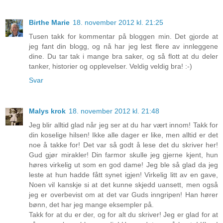
Birthe Marie
18. november 2012 kl. 21:25
Tusen takk for kommentar på bloggen min. Det gjorde at
jeg fant din blogg, og nå har jeg lest flere av innleggene
dine. Du tar tak i mange bra saker, og så flott at du deler
tanker, historier og opplevelser. Veldig veldig bra! :-)
Svar
Malys krok
18. november 2012 kl. 21:48
Jeg blir alltid glad når jeg ser at du har vært innom! Takk for
din koselige hilsen! Ikke alle dager er like, men alltid er det
noe å takke for! Det var så godt å lese det du skriver her!
Gud gjør mirakler! Din farmor skulle jeg gjerne kjent, hun
høres virkelig ut som en god dame! Jeg ble så glad da jeg
leste at hun hadde fått synet igjen! Virkelig litt av en gave,
Noen vil kanskje si at det kunne skjedd uansett, men også
jeg er overbevist om at det var Guds inngripen! Han hører
bønn, det har jeg mange eksempler på.
Takk for at du er der, og for alt du skriver! Jeg er glad for at