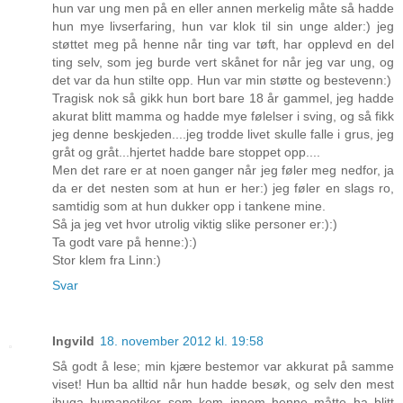
hun var ung men på en eller annen merkelig måte så hadde
hun mye livserfaring, hun var klok til sin unge alder:) jeg
støttet meg på henne når ting var tøft, har opplevd en del
ting selv, som jeg burde vert skånet for når jeg var ung, og
det var da hun stilte opp. Hun var min støtte og bestevenn:)
Tragisk nok så gikk hun bort bare 18 år gammel, jeg hadde
akurat blitt mamma og hadde mye følelser i sving, og så fikk
jeg denne beskjeden....jeg trodde livet skulle falle i grus, jeg
gråt og gråt...hjertet hadde bare stoppet opp....
Men det rare er at noen ganger når jeg føler meg nedfor, ja
da er det nesten som at hun er her:) jeg føler en slags ro,
samtidig som at hun dukker opp i tankene mine.
Så ja jeg vet hvor utrolig viktig slike personer er:):)
Ta godt vare på henne:):)
Stor klem fra Linn:)
Svar
Ingvild
18. november 2012 kl. 19:58
Så godt å lese; min kjære bestemor var akkurat på samme
viset! Hun ba alltid når hun hadde besøk, og selv den mest
ihuga humanetiker som kom innom henne måtte ha blitt