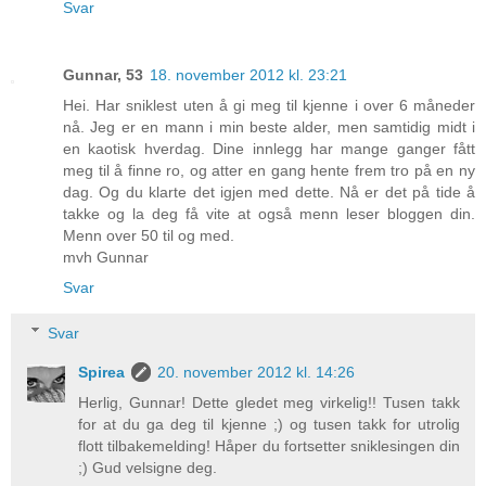
Svar
Gunnar, 53
18. november 2012 kl. 23:21
Hei. Har sniklest uten å gi meg til kjenne i over 6 måneder
nå. Jeg er en mann i min beste alder, men samtidig midt i
en kaotisk hverdag. Dine innlegg har mange ganger fått
meg til å finne ro, og atter en gang hente frem tro på en ny
dag. Og du klarte det igjen med dette. Nå er det på tide å
takke og la deg få vite at også menn leser bloggen din.
Menn over 50 til og med.
mvh Gunnar
Svar
Svar
Spirea
20. november 2012 kl. 14:26
Herlig, Gunnar! Dette gledet meg virkelig!! Tusen takk
for at du ga deg til kjenne ;) og tusen takk for utrolig
flott tilbakemelding! Håper du fortsetter sniklesingen din
;) Gud velsigne deg.