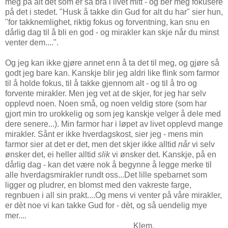
meg på alt det som er så bra i livet mitt - og ber meg fokusere
på det i stedet. "Husk å takke din Gud for alt du har" sier hun,
"for takknemlighet, riktig fokus og forventning, kan snu en
dårlig dag til å bli en god - og mirakler kan skje når du minst
venter dem....".
Og jeg kan ikke gjøre annet enn å ta det til meg, og gjøre så
godt jeg bare kan. Kanskje blir jeg aldri like flink som farmor
til å holde fokus, til å takke gjennom alt - og til å tro og
forvente mirakler. Men jeg vet at de skjer, for jeg har selv
opplevd noen. Noen små, og noen veldig store (som har
gjort min tro urokkelig og som jeg kanskje velger å dele med
dere senere...). Min farmor har i løpet av livet opplevd mange
mirakler. Sånt er ikke hverdagskost, sier jeg - mens min
farmor sier at det er det, men det skjer ikke alltid
når
vi selv
ønsker det, ei heller alltid
slik
vi ønsker det. Kanskje, på en
dårlig dag - kan det være nok å begynne å legge merke til
alle hverdagsmirakler rundt oss...Det lille spebarnet som
ligger og pludrer, en blomst med den vakreste farge,
regnbuen i all sin prakt....Og mens vi venter på våre mirakler,
er dèt noe vi kan takke Gud for - dèt, og så uendelig mye
mer....
Klem,