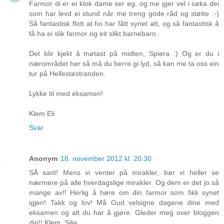
Farmor di er ei klok dame ser eg, og me gjer vel i søka dei
som har levd ei stund når me treng gode råd og støtte :-)
Så fantastisk flott at ho har fått synet att, og så fantastisk å
få ha ei slik farmor og eit slikt barnebarn.
Det blir kjekt å møtast på midten, Spiera :) Og er du i
nærområdet her så må du berre gi lyd, så kan me ta oss ein
tur på Hellestøstranden.
Lykke til med eksamen!
Klem Eli
Svar
Anonym
18. november 2012 kl. 20:30
SÅ sant! Mens vi venter på mirakler, bør vi heller se
nærmere på alle hverdagslige mirakler. Og dem er det jo så
mange av!! Herlig å høre om din farmor som fikk synet
igjen! Takk og lov! Må Gud velsigne dagene dine med
eksamen og alt du har å gjøre. Gleder meg over bloggen
din!! Klem, Silje