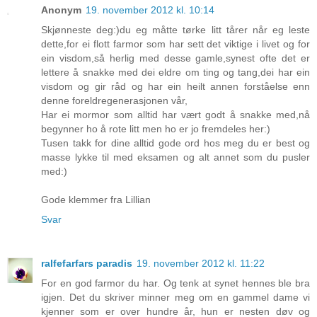
Anonym
19. november 2012 kl. 10:14
Skjønneste deg:)du eg måtte tørke litt tårer når eg leste
dette,for ei flott farmor som har sett det viktige i livet og for
ein visdom,så herlig med desse gamle,synest ofte det er
lettere å snakke med dei eldre om ting og tang,dei har ein
visdom og gir råd og har ein heilt annen forståelse enn
denne foreldregenerasjonen vår,
Har ei mormor som alltid har vært godt å snakke med,nå
begynner ho å rote litt men ho er jo fremdeles her:)
Tusen takk for dine alltid gode ord hos meg du er best og
masse lykke til med eksamen og alt annet som du pusler
med:)
Gode klemmer fra Lillian
Svar
ralfefarfars paradis
19. november 2012 kl. 11:22
For en god farmor du har. Og tenk at synet hennes ble bra
igjen. Det du skriver minner meg om en gammel dame vi
kjenner som er over hundre år, hun er nesten døv og