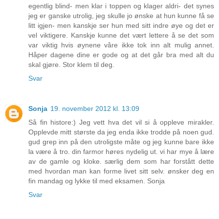
egentlig blind- men klar i toppen og klager aldri- det synes
jeg er ganske utrolig, jeg skulle jo ønske at hun kunne få se
litt igjen- men kanskje ser hun med sitt indre øye og det er
vel viktigere. Kanskje kunne det vært lettere å se det som
var viktig hvis øynene våre ikke tok inn alt mulig annet.
Håper dagene dine er gode og at det går bra med alt du
skal gjøre. Stor klem til deg.
Svar
Sonja
19. november 2012 kl. 13:09
Så fin histore:) Jeg vett hva det vil si å oppleve mirakler.
Opplevde mitt største da jeg enda ikke trodde på noen gud.
gud grep inn på den utroligste måte og jeg kunne bare ikke
la være å tro. din farmor høres nydelig ut. vi har mye å lære
av de gamle og kloke. særlig dem som har forstått dette
med hvordan man kan forme livet sitt selv. ønsker deg en
fin mandag og lykke til med eksamen. Sonja
Svar