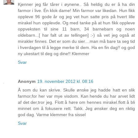
Kjenner jeg får tårer i øynene.. Så heldig du er å ha din
farmor i live. Én klok dame! Min farmor var likedan. Hun fikk
oppleve 96 gode år og jeg vet hun satte pris på hvert lille
mirakel hun opplevde. Og med tanke på at hun fikk oppleve
oppveksten til sine 11 barn, 34 barnebarn og noen
oldebarn...[ har falt ut av tellingen] :-) så vet jeg også at
mirakler finnes. Det er som du sier....man må bare ta seg tid
i hverdagen til å legge merke til dem. Ha en fin dag!! og god
ny ukestart til deg og dine!! Klemmer
Svar
Anonym
19. november 2012 kl. 08:16
Å som du kan skrive. Skulle ønske jeg hadde hatt en slik
farmor,for her var mye visdom. Kan hende du har arvet lidt
af det der,tror jeg. Flott å høre om hennes mirakel.flott å bli
minnet om å fokusere rett. Takk. Jeg ønsker deg en riktig
god dag. Varme klemmer fra sissel
Svar