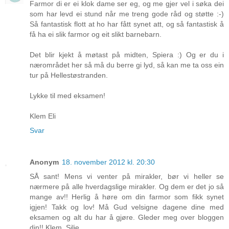
Farmor di er ei klok dame ser eg, og me gjer vel i søka dei
som har levd ei stund når me treng gode råd og støtte :-)
Så fantastisk flott at ho har fått synet att, og så fantastisk å
få ha ei slik farmor og eit slikt barnebarn.
Det blir kjekt å møtast på midten, Spiera :) Og er du i
nærområdet her så må du berre gi lyd, så kan me ta oss ein
tur på Hellestøstranden.
Lykke til med eksamen!
Klem Eli
Svar
Anonym
18. november 2012 kl. 20:30
SÅ sant! Mens vi venter på mirakler, bør vi heller se
nærmere på alle hverdagslige mirakler. Og dem er det jo så
mange av!! Herlig å høre om din farmor som fikk synet
igjen! Takk og lov! Må Gud velsigne dagene dine med
eksamen og alt du har å gjøre. Gleder meg over bloggen
din!! Klem, Silje