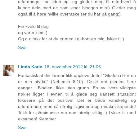
utfordringer for tiden og jeg gleder meg til etterhvert å
kunne dele med de som leser bloggen min:) Gleder meg
også til å høre hvilke overraskelser du har på gang:)
Fin kveld til deg
og varm klem:)
Og du; takk for at du er med i gi-bort-en min, lykke til:)
Svar
Linda Karin
18. november 2012 kl. 21:06
Fantastisk at din farmor fikk oppleve dette! "Gleden i Herren
er min styrke" (Nehemia 8,10). Disse ord gjentas flere
ganger i Bibelen, ikke uten grunn. En av livets viktigste
nøkler ligger i evnen til å glede seg uansett situasjon;
fokusere på det positive! Det er både vanskelig og
utfordrende, men så utrolig livgivende og mirakelskapende!
Takk for påminnelse om noe utrolig viktig :) Lykke til med
eksamen! Klemmer
Svar