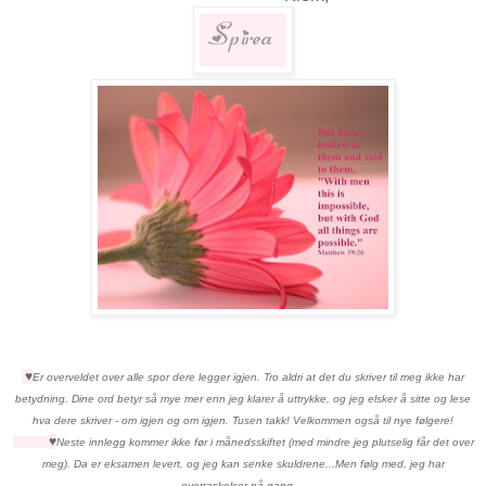
♥
Er overveldet over alle spor dere legger igjen. Tro aldri at det du skriver til meg ikke har
betydning. Dine ord betyr så mye mer enn jeg klarer å uttrykke, og jeg elsker å sitte og lese
hva dere skriver - om igjen og om igjen. Tusen takk! Velkommen også til nye følgere!
♥
Neste innlegg kommer ikke før i månedsskiftet (med mindre jeg plutselig får det over
meg). Da er eksamen levert, og jeg kan senke skuldrene...Men følg med, jeg har
overraskelser på gang....