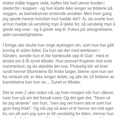
elsker måtte legges vekk, kaffen ble helt utover bordet i
stedet for i koppen - og hun klarte ikke lenger se bildene på
veggen, av barnebarnas smilende ansikter. Men hver gang
jeg spurte henne hvordan hun hadde det? Jo, da svarte hun
at hun hadde så uendelig mye å takke for, så uendelig mye å
glede seg over - og å glede seg til. Fokus på velsignelsene,
aldri vanskelighetene.
I forrige uke skulle hun ringe øyelegen sin, som hun har gått
jevnlig til siden fallet. Da hun sto der med telefonen i
hånden, sendte hun et lite hjertesukk opp til Gud - med et
ønske om å få synet tilbake. Hun presset fingeren mot siste
nummertast, og da skjedde det noe. Plutselig blir alt klart
rundt henne! Blomstene får friske farger, bilene som hun ser
fra vinduet sitt, er ikke lenger doble, og alle de 14 bildene av
barnebarna kan hun se.....Synet er tilbake.
Det er over 2 uker siden nå, og hver morgen når hun våkner,
lurer hun på om det forsatt varer. Og det gjør det. "Noen vil
tro jeg skrøner" sier hun, "men jeg vet hvem det er som har
gjort meg frisk!". Og når
jeg
så øser ut til henne om mitt eget
liv, om alt som jeg syns er litt vanskelig for tiden, minner hun