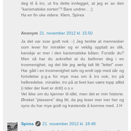
deg til å tro, ut fra dette innlegget, at jeg er av den
"karismatiske sorten"? Bare undrer... ;)
Ha en fin uke videre. Klem, Spirea
Anonym
21. november 2012 kl. 15:50
Ja det var svar godt nok :-) Jeg tenkte at mennesker
som lever for mirakler og er veldig opptatt av slik,
kanskje er mer i den karismatiske båten. Forstår du?
Men så har du avkreftet at du befinner deg i en
trosmenighet, og det ble jeg ærlig talt litt "lettet" over.
Har gått i en trosmenighet selv og endt opp med sår og
fortvilelse p.g.a for mye mas om å tro nok, tro på
helbredelse, mirakler, tro på at livet kan være topp alltid
(i tider der livet er dritt) o.s.v
Vet ikke om du kjenner til slikt, men det er min historie.
Ønsket "plassere" deg litt, da jeg leser mer iver her og
syns du har mye godt og trøstende å komme med. J.H
Spirea
21. november 2012 kl. 18:48