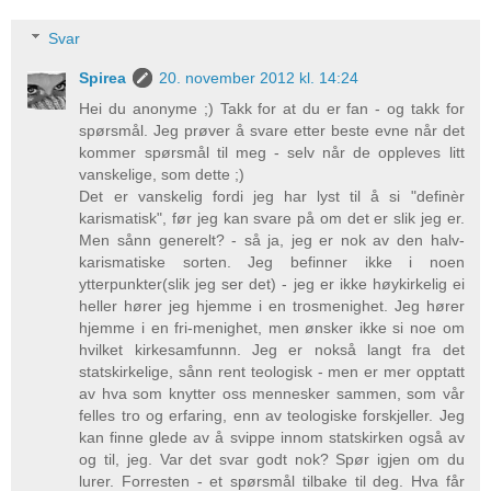
Svar
Spirea
20. november 2012 kl. 14:24
Hei du anonyme ;) Takk for at du er fan - og takk for
spørsmål. Jeg prøver å svare etter beste evne når det
kommer spørsmål til meg - selv når de oppleves litt
vanskelige, som dette ;)
Det er vanskelig fordi jeg har lyst til å si "definèr
karismatisk", før jeg kan svare på om det er slik jeg er.
Men sånn generelt? - så ja, jeg er nok av den halv-
karismatiske sorten. Jeg befinner ikke i noen
ytterpunkter(slik jeg ser det) - jeg er ikke høykirkelig ei
heller hører jeg hjemme i en trosmenighet. Jeg hører
hjemme i en fri-menighet, men ønsker ikke si noe om
hvilket kirkesamfunnn. Jeg er nokså langt fra det
statskirkelige, sånn rent teologisk - men er mer opptatt
av hva som knytter oss mennesker sammen, som vår
felles tro og erfaring, enn av teologiske forskjeller. Jeg
kan finne glede av å svippe innom statskirken også av
og til, jeg. Var det svar godt nok? Spør igjen om du
lurer. Forresten - et spørsmål tilbake til deg. Hva får