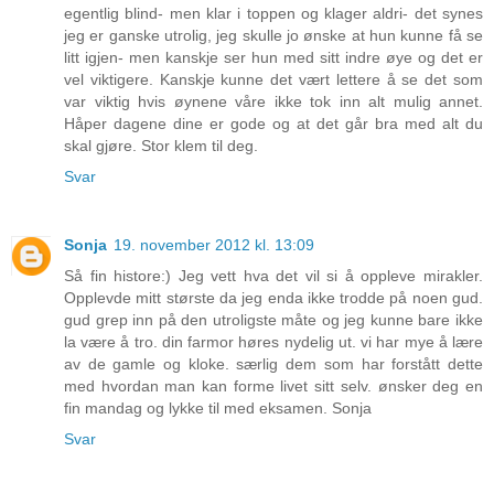
egentlig blind- men klar i toppen og klager aldri- det synes
jeg er ganske utrolig, jeg skulle jo ønske at hun kunne få se
litt igjen- men kanskje ser hun med sitt indre øye og det er
vel viktigere. Kanskje kunne det vært lettere å se det som
var viktig hvis øynene våre ikke tok inn alt mulig annet.
Håper dagene dine er gode og at det går bra med alt du
skal gjøre. Stor klem til deg.
Svar
Sonja
19. november 2012 kl. 13:09
Så fin histore:) Jeg vett hva det vil si å oppleve mirakler.
Opplevde mitt største da jeg enda ikke trodde på noen gud.
gud grep inn på den utroligste måte og jeg kunne bare ikke
la være å tro. din farmor høres nydelig ut. vi har mye å lære
av de gamle og kloke. særlig dem som har forstått dette
med hvordan man kan forme livet sitt selv. ønsker deg en
fin mandag og lykke til med eksamen. Sonja
Svar