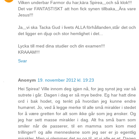
Vilken underbar Farmor du har,kära Spirea,,,och så klok!!!
Det var FANTASTISKT att hon fick synen tillbaka,,,Ära vare
Jesus!!!
Ja,,,vi ska Tacka Gud i livets ALLA förhållanden,står det och
det ligger en djup och stor hemlighet i det...
Lycka till med dina studier och din examen!!!
KRAAAM!!!
Svar
Anonym
19. november 2012 kl. 19:23
Hei Spirea! Ville innom deg igjen nå, for jeg synst jeg var så
sutrete i går. Dagen i dag er så mye bedre. Eg har hatt dine
ord i bak hodet, og tenkt på hvordan jeg kunne endre
humøret. Jo, ved å legge merke til alle små mirakler i stedet
for å være gretten for alt som ikke går som jeg ønsker. Og
jeg har sett masse mirakler i dag. Alt fra små barn som
smiler når de passerer, til en mamma som kom med
trillinger!! og alle menneskene som jeg ser er jo egentlig
mirakler. Men vi glemmer det av og til, at vi alle er et. Dagen