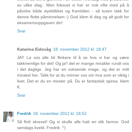
av ulike slag.. Men foksuet vi har er nok ofte med på å
påvirke både øyeblikket og framtiden - så tusen takk for
denne flotte påminnelsen:-) God klem til deg og alt godt for
eksamensoppgaven din!
Svar
Katarina Eidsvåg
18. november 2012 kl. 18:47
JA!! La oss alle bli flinkere til å se hva vi har og være
takknemlige for det! Og ja!! det er mange mirakler rundt oss
i det daglige. Jeg har en voksende mage, og det er mitt
mirakel her. Takk for at du minner oss om hva som er viktig i
livet. Det er du en mester på. Du er fantastisk spirea. klem
K.
Svar
Fredrik
18. november 2012 kl. 18:52
Så flott skrevet! Og vi skulle alle hatt en slik farmor. God
søndags kveld. Fredrik :^)