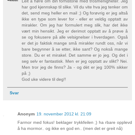
Leit å høre om din forhistorie med trosmenigheter. Jeg
har god kjennskap til slike. Vil du vite hva jeg tenker om
det, send meg heller en mail ;) Og forøvrig er jeg altså
ikke en type som lever for - eller er veldig opptatt av
mirakler. Om jeg har formulert meg slik, har det ikke
vært min hensikt. Jeg er derimot opptatt av å prøve å
se og fokusere på alle velsignelser i hverdagen. Også
er det jo faktisk mange små mirakler rundt oss, når vi
bare begynner å se etter, ikke sant? Og nokså mange
store. Du er et mirakel. Det samme er jo jeg. Og det i
seg selv er fantastisk. Men er jeg opptatt av slikt? Nei.
Men tror jeg de finns? Ja - og dèt er jeg 100% sikker
på ;)
God uke videre til deg!!
Svar
Anonym
19. november 2012 kl. 21:09
Farmor med fokus! beklager trykkfeilen ;) ha rbare opplevd
å ha mormor.. og ikke en god en.. (men det er greit nå)