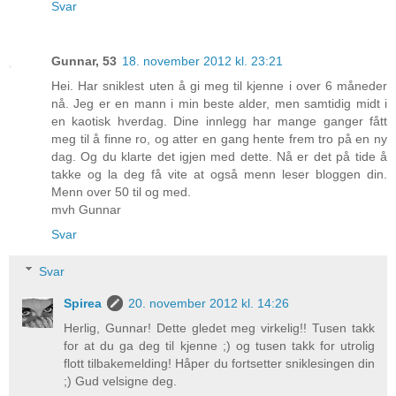
Svar
Gunnar, 53
18. november 2012 kl. 23:21
Hei. Har sniklest uten å gi meg til kjenne i over 6 måneder
nå. Jeg er en mann i min beste alder, men samtidig midt i
en kaotisk hverdag. Dine innlegg har mange ganger fått
meg til å finne ro, og atter en gang hente frem tro på en ny
dag. Og du klarte det igjen med dette. Nå er det på tide å
takke og la deg få vite at også menn leser bloggen din.
Menn over 50 til og med.
mvh Gunnar
Svar
Svar
Spirea
20. november 2012 kl. 14:26
Herlig, Gunnar! Dette gledet meg virkelig!! Tusen takk
for at du ga deg til kjenne ;) og tusen takk for utrolig
flott tilbakemelding! Håper du fortsetter sniklesingen din
;) Gud velsigne deg.