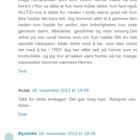
berørt:) Hun sa alltid at hun bare måtte takke, hun fant også
ALLTID noe å takke for, nesten i enda større grad når hun
ikke hadde det bare lett. Jeg kommer aldrï til å glemme den
nøden hun hadde for andre, den inderligheten hun viste
gjennom bønn, tilbedelse, gjestfrihet og ekte omsorg.Det
virket på oss rundt henne som om hun hadde fått en helt
spesiell nådegave; både dette med å be, men ikke minst
det med å be i TRO! Jeg har alltid sett på henne som et
trosforbilde, og jeg tror at takket være henne så har mange
mennesker kommet nærmere Herren...
Svar
Aslak
18. november 2012 kl. 19:58
Takk for dette innlegget. Det gav meg mye. Velsignet uke.
Aslak
Svar
Øyeblikk
18. november 2012 kl. 20:06