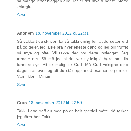
så mange leser bloggen din! Her er det mye å hente! Klem!
-Margit-
Svar
Anonym
18. november 2012 kl. 22:31
Så vakkert du skriver! Er så takknemlig for alt du setter ord
på og deler, jeg. Like bra hver eneste gang og jeg blir truffet
så mye og ofte. Vil takke deg for dette innlegget. Jeg
trengte det. Så må jeg si det var nydelig å høre om din
farmors syn. Alt er mulig for Gud. Må Gud velsigne dine
dager fremover og alt du står oppi med examen og greier.
Varm klem, Miriam
Svar
Guro
18. november 2012 kl. 22:59
Takk, i dag traff du meg på en helt spesiell måte. Nå tørker
jeg tårer her. Takk.
Svar