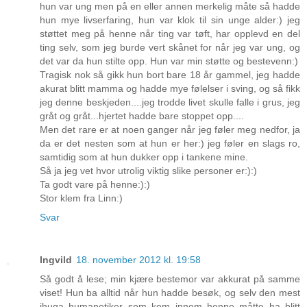
hun var ung men på en eller annen merkelig måte så hadde
hun mye livserfaring, hun var klok til sin unge alder:) jeg
støttet meg på henne når ting var tøft, har opplevd en del
ting selv, som jeg burde vert skånet for når jeg var ung, og
det var da hun stilte opp. Hun var min støtte og bestevenn:)
Tragisk nok så gikk hun bort bare 18 år gammel, jeg hadde
akurat blitt mamma og hadde mye følelser i sving, og så fikk
jeg denne beskjeden....jeg trodde livet skulle falle i grus, jeg
gråt og gråt...hjertet hadde bare stoppet opp....
Men det rare er at noen ganger når jeg føler meg nedfor, ja
da er det nesten som at hun er her:) jeg føler en slags ro,
samtidig som at hun dukker opp i tankene mine.
Så ja jeg vet hvor utrolig viktig slike personer er:):)
Ta godt vare på henne:):)
Stor klem fra Linn:)
Svar
Ingvild
18. november 2012 kl. 19:58
Så godt å lese; min kjære bestemor var akkurat på samme
viset! Hun ba alltid når hun hadde besøk, og selv den mest
ihuga humanetiker som kom innom henne måtte ha blitt