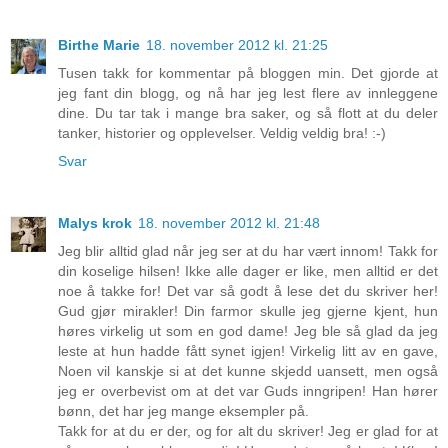
Birthe Marie
18. november 2012 kl. 21:25
Tusen takk for kommentar på bloggen min. Det gjorde at
jeg fant din blogg, og nå har jeg lest flere av innleggene
dine. Du tar tak i mange bra saker, og så flott at du deler
tanker, historier og opplevelser. Veldig veldig bra! :-)
Svar
Malys krok
18. november 2012 kl. 21:48
Jeg blir alltid glad når jeg ser at du har vært innom! Takk for
din koselige hilsen! Ikke alle dager er like, men alltid er det
noe å takke for! Det var så godt å lese det du skriver her!
Gud gjør mirakler! Din farmor skulle jeg gjerne kjent, hun
høres virkelig ut som en god dame! Jeg ble så glad da jeg
leste at hun hadde fått synet igjen! Virkelig litt av en gave,
Noen vil kanskje si at det kunne skjedd uansett, men også
jeg er overbevist om at det var Guds inngripen! Han hører
bønn, det har jeg mange eksempler på.
Takk for at du er der, og for alt du skriver! Jeg er glad for at