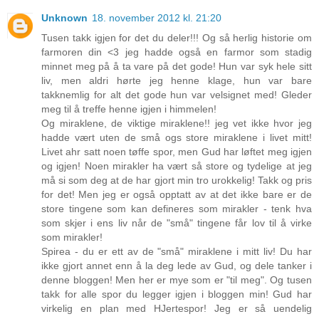
Unknown
18. november 2012 kl. 21:20
Tusen takk igjen for det du deler!!! Og så herlig historie om
farmoren din <3 jeg hadde også en farmor som stadig
minnet meg på å ta vare på det gode! Hun var syk hele sitt
liv, men aldri hørte jeg henne klage, hun var bare
takknemlig for alt det gode hun var velsignet med! Gleder
meg til å treffe henne igjen i himmelen!
Og miraklene, de viktige miraklene!! jeg vet ikke hvor jeg
hadde vært uten de små ogs store miraklene i livet mitt!
Livet ahr satt noen tøffe spor, men Gud har løftet meg igjen
og igjen! Noen mirakler ha vært så store og tydelige at jeg
må si som deg at de har gjort min tro urokkelig! Takk og pris
for det! Men jeg er også opptatt av at det ikke bare er de
store tingene som kan defineres som mirakler - tenk hva
som skjer i ens liv når de "små" tingene får lov til å virke
som mirakler!
Spirea - du er ett av de "små" miraklene i mitt liv! Du har
ikke gjort annet enn å la deg lede av Gud, og dele tanker i
denne bloggen! Men her er mye som er "til meg". Og tusen
takk for alle spor du legger igjen i bloggen min! Gud har
virkelig en plan med HJertespor! Jeg er så uendelig