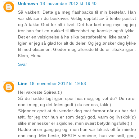
Unknown
18. november 2012 kl. 19:40
Så vakkert. Dette ga meg flashbacks til min bestefar. Han
var slik som du beskriver. Veldig opptatt av å tenke positivt
og å takke Gud for alt i livet. Det har lært meg mye og jeg
tror han fant en nøkkel til tilfredshet og kanskje også lykke.
Det er en velsignelse å ha slike besteforeldre, ikke sant?
Igjen er jeg så glad for alt du deler. Og jeg ønsker deg lykke
til med eksamen. Gleder meg allerede til du er tilbake igjen.
Klem, Elena
Svar
Linn
18. november 2012 kl. 19:53
Hei vakreste Spirea:):)
Så du hadde lagt igjen spor hos meg, og vet du? Du rører
noe i meg, og det føles godt:) du ser oss, takk:)
Skjønner godt at du vender deg mot farmor når du har det
tøft, for jeg tror hun er som deg:) god, varm og livsklok:):)
slike mennesker er skjeldne, men svært betydningsfulle:):)
Hadde ei en gang jeg og, men hun var faktisk ett år mindre
enn meg. Min beste, BESTE venninne, hun var snill, god,