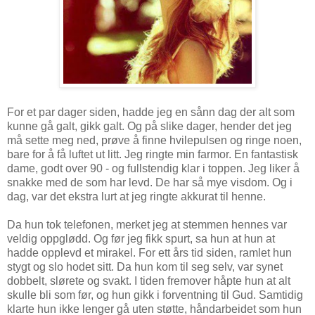
For et par dager siden, hadde jeg en sånn dag der alt som
kunne gå galt, gikk galt. Og på slike dager, hender det jeg
må sette meg ned, prøve å finne hvilepulsen og ringe noen,
bare for å få luftet ut litt. Jeg ringte min farmor. En fantastisk
dame, godt over 90 - og fullstendig klar i toppen. Jeg liker å
snakke med de som har levd. De har så mye visdom. Og i
dag, var det ekstra lurt at jeg ringte akkurat til henne.
Da hun tok telefonen, merket jeg at stemmen hennes var
veldig oppglødd. Og før jeg fikk spurt, sa hun at hun at
hadde opplevd et mirakel. For ett års tid siden, ramlet hun
stygt og slo hodet sitt. Da hun kom til seg selv, var synet
dobbelt, slørete og svakt. I tiden fremover håpte hun at alt
skulle bli som før, og hun gikk i forventning til Gud. Samtidig
klarte hun ikke lenger gå uten støtte, håndarbeidet som hun