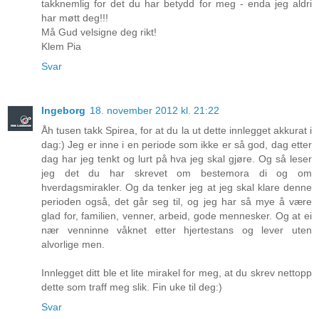
takknemlig for det du har betydd for meg - enda jeg aldri
har møtt deg!!!
Må Gud velsigne deg rikt!
Klem Pia
Svar
Ingeborg
18. november 2012 kl. 21:22
Åh tusen takk Spirea, for at du la ut dette innlegget akkurat i
dag:) Jeg er inne i en periode som ikke er så god, dag etter
dag har jeg tenkt og lurt på hva jeg skal gjøre. Og så leser
jeg det du har skrevet om bestemora di og om
hverdagsmirakler. Og da tenker jeg at jeg skal klare denne
perioden også, det går seg til, og jeg har så mye å være
glad for, familien, venner, arbeid, gode mennesker. Og at ei
nær venninne våknet etter hjertestans og lever uten
alvorlige men.
Innlegget ditt ble et lite mirakel for meg, at du skrev nettopp
dette som traff meg slik. Fin uke til deg:)
Svar