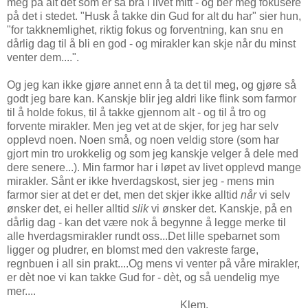
meg på alt det som er så bra i livet mitt - og ber meg fokusere
på det i stedet. "Husk å takke din Gud for alt du har" sier hun,
"for takknemlighet, riktig fokus og forventning, kan snu en
dårlig dag til å bli en god - og mirakler kan skje når du minst
venter dem....".
Og jeg kan ikke gjøre annet enn å ta det til meg, og gjøre så
godt jeg bare kan. Kanskje blir jeg aldri like flink som farmor
til å holde fokus, til å takke gjennom alt - og til å tro og
forvente mirakler. Men jeg vet at de skjer, for jeg har selv
opplevd noen. Noen små, og noen veldig store (som har
gjort min tro urokkelig og som jeg kanskje velger å dele med
dere senere...). Min farmor har i løpet av livet opplevd mange
mirakler. Sånt er ikke hverdagskost, sier jeg - mens min
farmor sier at det er det, men det skjer ikke alltid
når
vi selv
ønsker det, ei heller alltid
slik
vi ønsker det. Kanskje, på en
dårlig dag - kan det være nok å begynne å legge merke til
alle hverdagsmirakler rundt oss...Det lille spebarnet som
ligger og pludrer, en blomst med den vakreste farge,
regnbuen i all sin prakt....Og mens vi venter på våre mirakler,
er dèt noe vi kan takke Gud for - dèt, og så uendelig mye
mer....
Klem,