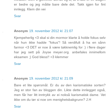
er bedre og jeg måtte bare dele det. Takk igjen for fint
innlegg. Klem din vei
Svar
Anonym
19. november 2012 kl. 21:07
Kjempeherlig <3 skal si din mormor klarte å holde fokus selv
når hun ikke hadde "fokus"! Så verdifult å ha en sånn
farmor <3 DET er noe å være takknemlig for :) i flere dager
har jeg sett på Joyse meyer.org. anbefales innimellom
eksamen ;) God bless!! <3 klemmer
Svar
Anonym
19. november 2012 kl. 21:09
Bare et lite spørsmål. Er du av den karismatiske sorten?
Jeg er stor fan av bloggen din. Likte dette innlegget også,
men får her litt inntrykk av ei nokså karismatisk dame. Vet
ikke om du tør si noe om menighetsbakgrunn? J.H
Svar