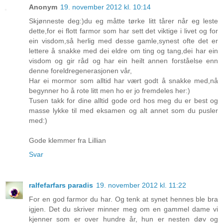
Anonym
19. november 2012 kl. 10:14
Skjønneste deg:)du eg måtte tørke litt tårer når eg leste
dette,for ei flott farmor som har sett det viktige i livet og for
ein visdom,så herlig med desse gamle,synest ofte det er
lettere å snakke med dei eldre om ting og tang,dei har ein
visdom og gir råd og har ein heilt annen forståelse enn
denne foreldregenerasjonen vår,
Har ei mormor som alltid har vært godt å snakke med,nå
begynner ho å rote litt men ho er jo fremdeles her:)
Tusen takk for dine alltid gode ord hos meg du er best og
masse lykke til med eksamen og alt annet som du pusler
med:)
Gode klemmer fra Lillian
Svar
ralfefarfars paradis
19. november 2012 kl. 11:22
For en god farmor du har. Og tenk at synet hennes ble bra
igjen. Det du skriver minner meg om en gammel dame vi
kjenner som er over hundre år, hun er nesten døv og