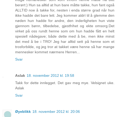
berørt:) Hun sa alltid at hun bare måtte takke, hun fant også
ALLTID noe å takke for, nesten i enda større grad når hun
ikke hadde det bare lett. Jeg kommer aldrï til å glemme den
nøden hun hadde for andre, den inderligheten hun viste
gjennom bønn, tilbedelse, gjestfrihet og ekte omsorg.Det
virket på oss rundt henne som om hun hadde fått en helt
spesiell nådegave; både dette med å be, men ikke minst
det med å be i TRO! Jeg har alltid sett på henne som et
trosforbilde, og jeg tror at takket være henne så har mange
mennesker kommet nærmere Herren...
Svar
Aslak
18. november 2012 kl. 19:58
Takk for dette innlegget. Det gav meg mye. Velsignet uke.
Aslak
Svar
Øyeblikk
18. november 2012 kl. 20:06