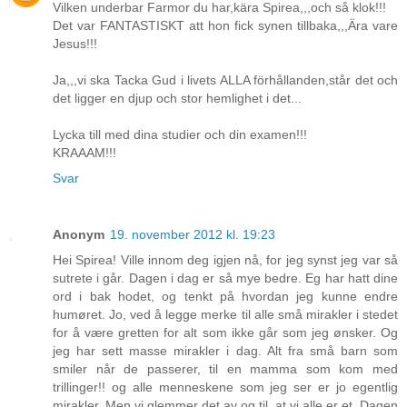
Vilken underbar Farmor du har,kära Spirea,,,och så klok!!!
Det var FANTASTISKT att hon fick synen tillbaka,,,Ära vare
Jesus!!!
Ja,,,vi ska Tacka Gud i livets ALLA förhållanden,står det och
det ligger en djup och stor hemlighet i det...
Lycka till med dina studier och din examen!!!
KRAAAM!!!
Svar
Anonym
19. november 2012 kl. 19:23
Hei Spirea! Ville innom deg igjen nå, for jeg synst jeg var så
sutrete i går. Dagen i dag er så mye bedre. Eg har hatt dine
ord i bak hodet, og tenkt på hvordan jeg kunne endre
humøret. Jo, ved å legge merke til alle små mirakler i stedet
for å være gretten for alt som ikke går som jeg ønsker. Og
jeg har sett masse mirakler i dag. Alt fra små barn som
smiler når de passerer, til en mamma som kom med
trillinger!! og alle menneskene som jeg ser er jo egentlig
mirakler. Men vi glemmer det av og til, at vi alle er et. Dagen