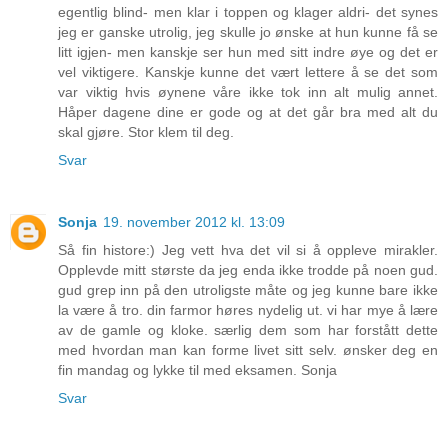
egentlig blind- men klar i toppen og klager aldri- det synes
jeg er ganske utrolig, jeg skulle jo ønske at hun kunne få se
litt igjen- men kanskje ser hun med sitt indre øye og det er
vel viktigere. Kanskje kunne det vært lettere å se det som
var viktig hvis øynene våre ikke tok inn alt mulig annet.
Håper dagene dine er gode og at det går bra med alt du
skal gjøre. Stor klem til deg.
Svar
Sonja
19. november 2012 kl. 13:09
Så fin histore:) Jeg vett hva det vil si å oppleve mirakler.
Opplevde mitt største da jeg enda ikke trodde på noen gud.
gud grep inn på den utroligste måte og jeg kunne bare ikke
la være å tro. din farmor høres nydelig ut. vi har mye å lære
av de gamle og kloke. særlig dem som har forstått dette
med hvordan man kan forme livet sitt selv. ønsker deg en
fin mandag og lykke til med eksamen. Sonja
Svar