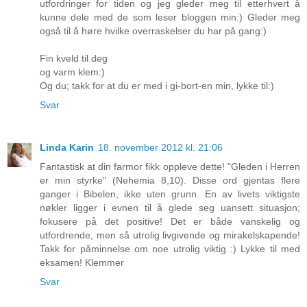
utfordringer for tiden og jeg gleder meg til etterhvert å
kunne dele med de som leser bloggen min:) Gleder meg
også til å høre hvilke overraskelser du har på gang:)
Fin kveld til deg
og varm klem:)
Og du; takk for at du er med i gi-bort-en min, lykke til:)
Svar
Linda Karin
18. november 2012 kl. 21:06
Fantastisk at din farmor fikk oppleve dette! "Gleden i Herren
er min styrke" (Nehemia 8,10). Disse ord gjentas flere
ganger i Bibelen, ikke uten grunn. En av livets viktigste
nøkler ligger i evnen til å glede seg uansett situasjon;
fokusere på det positive! Det er både vanskelig og
utfordrende, men så utrolig livgivende og mirakelskapende!
Takk for påminnelse om noe utrolig viktig :) Lykke til med
eksamen! Klemmer
Svar