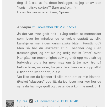
deg til å tro, ut fra dette innlegget, at jeg er av den
"karismatiske sorten"? Bare undrer... ;)
Ha en fin uke videre. Klem, Spirea
Anonym
21. november 2012 kl. 15:50
Ja det var svar godt nok :-) Jeg tenkte at mennesker
som lever for mirakler og er veldig opptatt av slik,
kanskje er mer i den karismatiske båten. Forstår du?
Men så har du avkreftet at du befinner deg i en
trosmenighet, og det ble jeg ærlig talt litt "lettet" over.
Har gått i en trosmenighet selv og endt opp med sår og
fortvilelse p.g.a for mye mas om å tro nok, tro på
helbredelse, mirakler, tro på at livet kan være topp alltid
(i tider der livet er dritt) o.s.v
Vet ikke om du kjenner til slikt, men det er min historie.
Ønsket "plassere" deg litt, da jeg leser mer iver her og
syns du har mye godt og trøstende å komme med. J.H
Spirea
21. november 2012 kl. 18:48