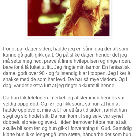
For et par dager siden, hadde jeg en sånn dag der alt som
kunne gå galt, gikk galt. Og på slike dager, hender det jeg
må sette meg ned, prøve å finne hvilepulsen og ringe noen,
bare for å få luftet ut litt. Jeg ringte min farmor. En fantastisk
dame, godt over 90 - og fullstendig klar i toppen. Jeg liker å
snakke med de som har levd. De har så mye visdom. Og i
dag, var det ekstra lurt at jeg ringte akkurat til henne.
Da hun tok telefonen, merket jeg at stemmen hennes var
veldig oppglødd. Og før jeg fikk spurt, sa hun at hun at
hadde opplevd et mirakel. For ett års tid siden, ramlet hun
stygt og slo hodet sitt. Da hun kom til seg selv, var synet
dobbelt, slørete og svakt. I tiden fremover håpte hun at alt
skulle bli som før, og hun gikk i forventning til Gud. Samtidig
klarte hun ikke lenger gå uten støtte, håndarbeidet som hun