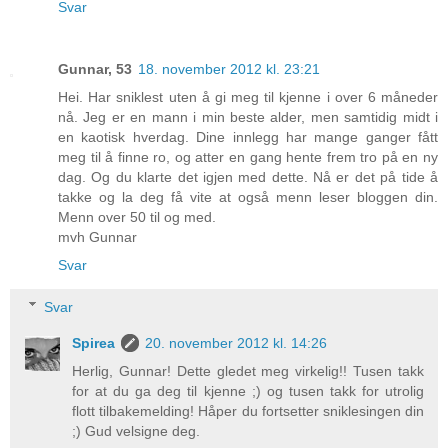
Svar
Gunnar, 53
18. november 2012 kl. 23:21
Hei. Har sniklest uten å gi meg til kjenne i over 6 måneder
nå. Jeg er en mann i min beste alder, men samtidig midt i
en kaotisk hverdag. Dine innlegg har mange ganger fått
meg til å finne ro, og atter en gang hente frem tro på en ny
dag. Og du klarte det igjen med dette. Nå er det på tide å
takke og la deg få vite at også menn leser bloggen din.
Menn over 50 til og med.
mvh Gunnar
Svar
Svar
Spirea
20. november 2012 kl. 14:26
Herlig, Gunnar! Dette gledet meg virkelig!! Tusen takk
for at du ga deg til kjenne ;) og tusen takk for utrolig
flott tilbakemelding! Håper du fortsetter sniklesingen din
;) Gud velsigne deg.