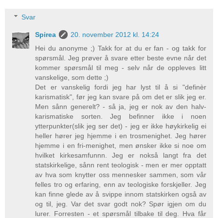
Svar
Spirea
20. november 2012 kl. 14:24
Hei du anonyme ;) Takk for at du er fan - og takk for
spørsmål. Jeg prøver å svare etter beste evne når det
kommer spørsmål til meg - selv når de oppleves litt
vanskelige, som dette ;)
Det er vanskelig fordi jeg har lyst til å si "definèr
karismatisk", før jeg kan svare på om det er slik jeg er.
Men sånn generelt? - så ja, jeg er nok av den halv-
karismatiske sorten. Jeg befinner ikke i noen
ytterpunkter(slik jeg ser det) - jeg er ikke høykirkelig ei
heller hører jeg hjemme i en trosmenighet. Jeg hører
hjemme i en fri-menighet, men ønsker ikke si noe om
hvilket kirkesamfunnn. Jeg er nokså langt fra det
statskirkelige, sånn rent teologisk - men er mer opptatt
av hva som knytter oss mennesker sammen, som vår
felles tro og erfaring, enn av teologiske forskjeller. Jeg
kan finne glede av å svippe innom statskirken også av
og til, jeg. Var det svar godt nok? Spør igjen om du
lurer. Forresten - et spørsmål tilbake til deg. Hva får