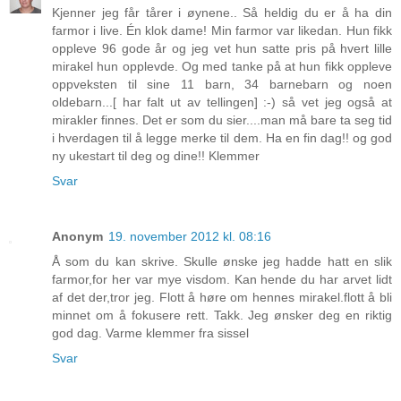
Kjenner jeg får tårer i øynene.. Så heldig du er å ha din
farmor i live. Én klok dame! Min farmor var likedan. Hun fikk
oppleve 96 gode år og jeg vet hun satte pris på hvert lille
mirakel hun opplevde. Og med tanke på at hun fikk oppleve
oppveksten til sine 11 barn, 34 barnebarn og noen
oldebarn...[ har falt ut av tellingen] :-) så vet jeg også at
mirakler finnes. Det er som du sier....man må bare ta seg tid
i hverdagen til å legge merke til dem. Ha en fin dag!! og god
ny ukestart til deg og dine!! Klemmer
Svar
Anonym
19. november 2012 kl. 08:16
Å som du kan skrive. Skulle ønske jeg hadde hatt en slik
farmor,for her var mye visdom. Kan hende du har arvet lidt
af det der,tror jeg. Flott å høre om hennes mirakel.flott å bli
minnet om å fokusere rett. Takk. Jeg ønsker deg en riktig
god dag. Varme klemmer fra sissel
Svar