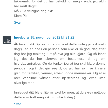
takknemlig for det du har betydd for meg - enda jeg aldri
har møtt deg!!!
Må Gud velsigne deg rikt!
Klem Pia
Svar
Ingeborg
18. november 2012 kl. 21:22
Åh tusen takk Spirea, for at du la ut dette innlegget akkurat i
dag:) Jeg er inne i en periode som ikke er så god, dag etter
dag har jeg tenkt og lurt på hva jeg skal gjøre. Og så leser
jeg det du har skrevet om bestemora di og om
hverdagsmirakler. Og da tenker jeg at jeg skal klare denne
perioden også, det går seg til, og jeg har så mye å være
glad for, familien, venner, arbeid, gode mennesker. Og at ei
nær venninne våknet etter hjertestans og lever uten
alvorlige men.
Innlegget ditt ble et lite mirakel for meg, at du skrev nettopp
dette som traff meg slik. Fin uke til deg:)
Svar