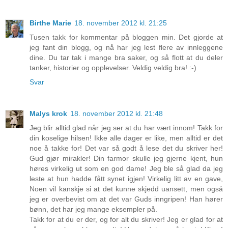
Birthe Marie
18. november 2012 kl. 21:25
Tusen takk for kommentar på bloggen min. Det gjorde at
jeg fant din blogg, og nå har jeg lest flere av innleggene
dine. Du tar tak i mange bra saker, og så flott at du deler
tanker, historier og opplevelser. Veldig veldig bra! :-)
Svar
Malys krok
18. november 2012 kl. 21:48
Jeg blir alltid glad når jeg ser at du har vært innom! Takk for
din koselige hilsen! Ikke alle dager er like, men alltid er det
noe å takke for! Det var så godt å lese det du skriver her!
Gud gjør mirakler! Din farmor skulle jeg gjerne kjent, hun
høres virkelig ut som en god dame! Jeg ble så glad da jeg
leste at hun hadde fått synet igjen! Virkelig litt av en gave,
Noen vil kanskje si at det kunne skjedd uansett, men også
jeg er overbevist om at det var Guds inngripen! Han hører
bønn, det har jeg mange eksempler på.
Takk for at du er der, og for alt du skriver! Jeg er glad for at