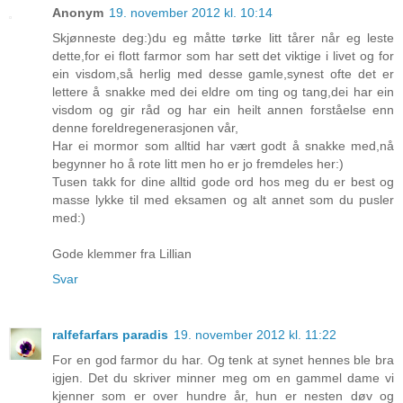
Anonym
19. november 2012 kl. 10:14
Skjønneste deg:)du eg måtte tørke litt tårer når eg leste
dette,for ei flott farmor som har sett det viktige i livet og for
ein visdom,så herlig med desse gamle,synest ofte det er
lettere å snakke med dei eldre om ting og tang,dei har ein
visdom og gir råd og har ein heilt annen forståelse enn
denne foreldregenerasjonen vår,
Har ei mormor som alltid har vært godt å snakke med,nå
begynner ho å rote litt men ho er jo fremdeles her:)
Tusen takk for dine alltid gode ord hos meg du er best og
masse lykke til med eksamen og alt annet som du pusler
med:)
Gode klemmer fra Lillian
Svar
ralfefarfars paradis
19. november 2012 kl. 11:22
For en god farmor du har. Og tenk at synet hennes ble bra
igjen. Det du skriver minner meg om en gammel dame vi
kjenner som er over hundre år, hun er nesten døv og