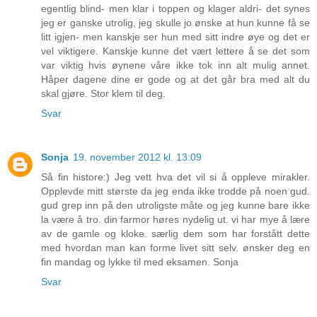
egentlig blind- men klar i toppen og klager aldri- det synes
jeg er ganske utrolig, jeg skulle jo ønske at hun kunne få se
litt igjen- men kanskje ser hun med sitt indre øye og det er
vel viktigere. Kanskje kunne det vært lettere å se det som
var viktig hvis øynene våre ikke tok inn alt mulig annet.
Håper dagene dine er gode og at det går bra med alt du
skal gjøre. Stor klem til deg.
Svar
Sonja
19. november 2012 kl. 13:09
Så fin histore:) Jeg vett hva det vil si å oppleve mirakler.
Opplevde mitt største da jeg enda ikke trodde på noen gud.
gud grep inn på den utroligste måte og jeg kunne bare ikke
la være å tro. din farmor høres nydelig ut. vi har mye å lære
av de gamle og kloke. særlig dem som har forstått dette
med hvordan man kan forme livet sitt selv. ønsker deg en
fin mandag og lykke til med eksamen. Sonja
Svar