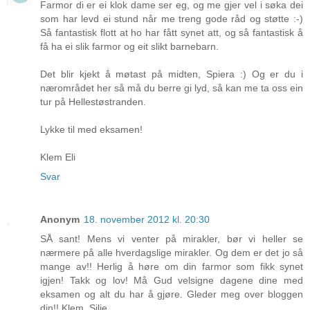
Farmor di er ei klok dame ser eg, og me gjer vel i søka dei
som har levd ei stund når me treng gode råd og støtte :-)
Så fantastisk flott at ho har fått synet att, og så fantastisk å
få ha ei slik farmor og eit slikt barnebarn.
Det blir kjekt å møtast på midten, Spiera :) Og er du i
nærområdet her så må du berre gi lyd, så kan me ta oss ein
tur på Hellestøstranden.
Lykke til med eksamen!
Klem Eli
Svar
Anonym
18. november 2012 kl. 20:30
SÅ sant! Mens vi venter på mirakler, bør vi heller se
nærmere på alle hverdagslige mirakler. Og dem er det jo så
mange av!! Herlig å høre om din farmor som fikk synet
igjen! Takk og lov! Må Gud velsigne dagene dine med
eksamen og alt du har å gjøre. Gleder meg over bloggen
din!! Klem, Silje