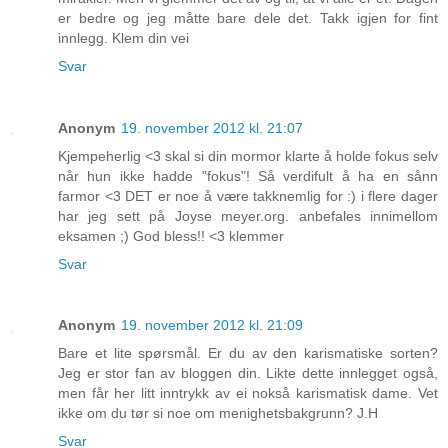
er bedre og jeg måtte bare dele det. Takk igjen for fint
innlegg. Klem din vei
Svar
Anonym
19. november 2012 kl. 21:07
Kjempeherlig <3 skal si din mormor klarte å holde fokus selv
når hun ikke hadde "fokus"! Så verdifult å ha en sånn
farmor <3 DET er noe å være takknemlig for :) i flere dager
har jeg sett på Joyse meyer.org. anbefales innimellom
eksamen ;) God bless!! <3 klemmer
Svar
Anonym
19. november 2012 kl. 21:09
Bare et lite spørsmål. Er du av den karismatiske sorten?
Jeg er stor fan av bloggen din. Likte dette innlegget også,
men får her litt inntrykk av ei nokså karismatisk dame. Vet
ikke om du tør si noe om menighetsbakgrunn? J.H
Svar