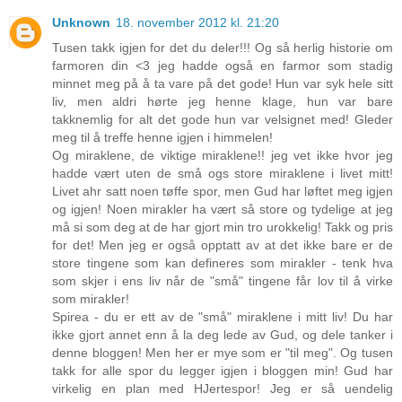
Unknown
18. november 2012 kl. 21:20
Tusen takk igjen for det du deler!!! Og så herlig historie om
farmoren din <3 jeg hadde også en farmor som stadig
minnet meg på å ta vare på det gode! Hun var syk hele sitt
liv, men aldri hørte jeg henne klage, hun var bare
takknemlig for alt det gode hun var velsignet med! Gleder
meg til å treffe henne igjen i himmelen!
Og miraklene, de viktige miraklene!! jeg vet ikke hvor jeg
hadde vært uten de små ogs store miraklene i livet mitt!
Livet ahr satt noen tøffe spor, men Gud har løftet meg igjen
og igjen! Noen mirakler ha vært så store og tydelige at jeg
må si som deg at de har gjort min tro urokkelig! Takk og pris
for det! Men jeg er også opptatt av at det ikke bare er de
store tingene som kan defineres som mirakler - tenk hva
som skjer i ens liv når de "små" tingene får lov til å virke
som mirakler!
Spirea - du er ett av de "små" miraklene i mitt liv! Du har
ikke gjort annet enn å la deg lede av Gud, og dele tanker i
denne bloggen! Men her er mye som er "til meg". Og tusen
takk for alle spor du legger igjen i bloggen min! Gud har
virkelig en plan med HJertespor! Jeg er så uendelig