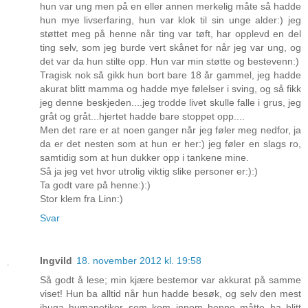
hun var ung men på en eller annen merkelig måte så hadde
hun mye livserfaring, hun var klok til sin unge alder:) jeg
støttet meg på henne når ting var tøft, har opplevd en del
ting selv, som jeg burde vert skånet for når jeg var ung, og
det var da hun stilte opp. Hun var min støtte og bestevenn:)
Tragisk nok så gikk hun bort bare 18 år gammel, jeg hadde
akurat blitt mamma og hadde mye følelser i sving, og så fikk
jeg denne beskjeden....jeg trodde livet skulle falle i grus, jeg
gråt og gråt...hjertet hadde bare stoppet opp....
Men det rare er at noen ganger når jeg føler meg nedfor, ja
da er det nesten som at hun er her:) jeg føler en slags ro,
samtidig som at hun dukker opp i tankene mine.
Så ja jeg vet hvor utrolig viktig slike personer er:):)
Ta godt vare på henne:):)
Stor klem fra Linn:)
Svar
Ingvild
18. november 2012 kl. 19:58
Så godt å lese; min kjære bestemor var akkurat på samme
viset! Hun ba alltid når hun hadde besøk, og selv den mest
ihuga humanetiker som kom innom henne måtte ha blitt