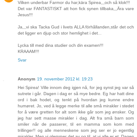
Vilken underbar Farmor du har,kära Spirea,,,och så klok!!!
Det var FANTASTISKT att hon fick synen tillbaka,,,Ära vare
Jesus!!!
Ja,,,vi ska Tacka Gud i livets ALLA förhållanden,står det och
det ligger en djup och stor hemlighet i det...
Lycka till med dina studier och din examen!!!
KRAAAM!!!
Svar
Anonym
19. november 2012 kl. 19:23
Hei Spirea! Ville innom deg igjen nå, for jeg synst jeg var så
sutrete i går. Dagen i dag er så mye bedre. Eg har hatt dine
ord i bak hodet, og tenkt på hvordan jeg kunne endre
humøret. Jo, ved å legge merke til alle små mirakler i stedet
for å være gretten for alt som ikke går som jeg ønsker. Og
jeg har sett masse mirakler i dag. Alt fra små barn som
smiler når de passerer, til en mamma som kom med
trillinger!! og alle menneskene som jeg ser er jo egentlig
mirakler. Men vi glemmer det av og til, at vi alle er et. Dagen