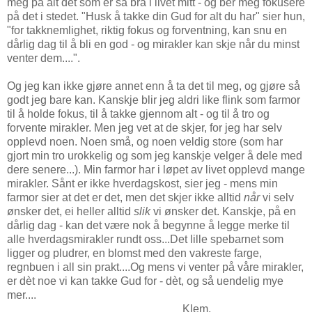
meg på alt det som er så bra i livet mitt - og ber meg fokusere
på det i stedet. "Husk å takke din Gud for alt du har" sier hun,
"for takknemlighet, riktig fokus og forventning, kan snu en
dårlig dag til å bli en god - og mirakler kan skje når du minst
venter dem....".
Og jeg kan ikke gjøre annet enn å ta det til meg, og gjøre så
godt jeg bare kan. Kanskje blir jeg aldri like flink som farmor
til å holde fokus, til å takke gjennom alt - og til å tro og
forvente mirakler. Men jeg vet at de skjer, for jeg har selv
opplevd noen. Noen små, og noen veldig store (som har
gjort min tro urokkelig og som jeg kanskje velger å dele med
dere senere...). Min farmor har i løpet av livet opplevd mange
mirakler. Sånt er ikke hverdagskost, sier jeg - mens min
farmor sier at det er det, men det skjer ikke alltid
når
vi selv
ønsker det, ei heller alltid
slik
vi ønsker det. Kanskje, på en
dårlig dag - kan det være nok å begynne å legge merke til
alle hverdagsmirakler rundt oss...Det lille spebarnet som
ligger og pludrer, en blomst med den vakreste farge,
regnbuen i all sin prakt....Og mens vi venter på våre mirakler,
er dèt noe vi kan takke Gud for - dèt, og så uendelig mye
mer....
Klem,