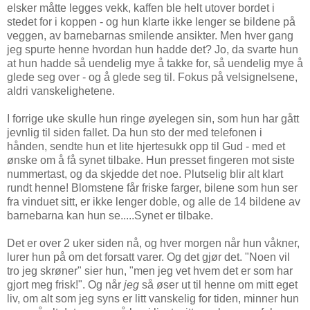
elsker måtte legges vekk, kaffen ble helt utover bordet i
stedet for i koppen - og hun klarte ikke lenger se bildene på
veggen, av barnebarnas smilende ansikter. Men hver gang
jeg spurte henne hvordan hun hadde det? Jo, da svarte hun
at hun hadde så uendelig mye å takke for, så uendelig mye å
glede seg over - og å glede seg til. Fokus på velsignelsene,
aldri vanskelighetene.
I forrige uke skulle hun ringe øyelegen sin, som hun har gått
jevnlig til siden fallet. Da hun sto der med telefonen i
hånden, sendte hun et lite hjertesukk opp til Gud - med et
ønske om å få synet tilbake. Hun presset fingeren mot siste
nummertast, og da skjedde det noe. Plutselig blir alt klart
rundt henne! Blomstene får friske farger, bilene som hun ser
fra vinduet sitt, er ikke lenger doble, og alle de 14 bildene av
barnebarna kan hun se.....Synet er tilbake.
Det er over 2 uker siden nå, og hver morgen når hun våkner,
lurer hun på om det forsatt varer. Og det gjør det. "Noen vil
tro jeg skrøner" sier hun, "men jeg vet hvem det er som har
gjort meg frisk!". Og når
jeg
så øser ut til henne om mitt eget
liv, om alt som jeg syns er litt vanskelig for tiden, minner hun