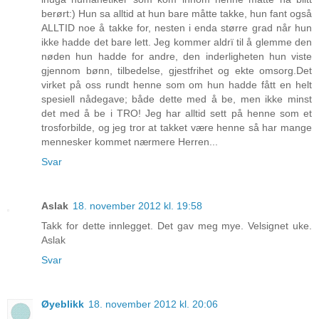
berørt:) Hun sa alltid at hun bare måtte takke, hun fant også
ALLTID noe å takke for, nesten i enda større grad når hun
ikke hadde det bare lett. Jeg kommer aldrï til å glemme den
nøden hun hadde for andre, den inderligheten hun viste
gjennom bønn, tilbedelse, gjestfrihet og ekte omsorg.Det
virket på oss rundt henne som om hun hadde fått en helt
spesiell nådegave; både dette med å be, men ikke minst
det med å be i TRO! Jeg har alltid sett på henne som et
trosforbilde, og jeg tror at takket være henne så har mange
mennesker kommet nærmere Herren...
Svar
Aslak
18. november 2012 kl. 19:58
Takk for dette innlegget. Det gav meg mye. Velsignet uke.
Aslak
Svar
Øyeblikk
18. november 2012 kl. 20:06