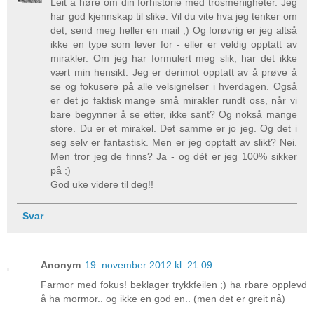
Leit å høre om din forhistorie med trosmenigheter. Jeg
har god kjennskap til slike. Vil du vite hva jeg tenker om
det, send meg heller en mail ;) Og forøvrig er jeg altså
ikke en type som lever for - eller er veldig opptatt av
mirakler. Om jeg har formulert meg slik, har det ikke
vært min hensikt. Jeg er derimot opptatt av å prøve å
se og fokusere på alle velsignelser i hverdagen. Også
er det jo faktisk mange små mirakler rundt oss, når vi
bare begynner å se etter, ikke sant? Og nokså mange
store. Du er et mirakel. Det samme er jo jeg. Og det i
seg selv er fantastisk. Men er jeg opptatt av slikt? Nei.
Men tror jeg de finns? Ja - og dèt er jeg 100% sikker
på ;)
God uke videre til deg!!
Svar
Anonym
19. november 2012 kl. 21:09
Farmor med fokus! beklager trykkfeilen ;) ha rbare opplevd
å ha mormor.. og ikke en god en.. (men det er greit nå)