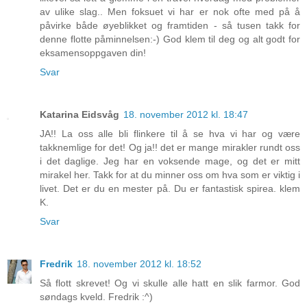
av ulike slag.. Men foksuet vi har er nok ofte med på å
påvirke både øyeblikket og framtiden - så tusen takk for
denne flotte påminnelsen:-) God klem til deg og alt godt for
eksamensoppgaven din!
Svar
Katarina Eidsvåg
18. november 2012 kl. 18:47
JA!! La oss alle bli flinkere til å se hva vi har og være
takknemlige for det! Og ja!! det er mange mirakler rundt oss
i det daglige. Jeg har en voksende mage, og det er mitt
mirakel her. Takk for at du minner oss om hva som er viktig i
livet. Det er du en mester på. Du er fantastisk spirea. klem
K.
Svar
Fredrik
18. november 2012 kl. 18:52
Så flott skrevet! Og vi skulle alle hatt en slik farmor. God
søndags kveld. Fredrik :^)