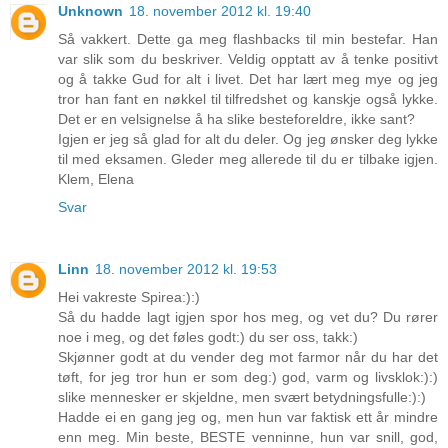
Unknown
18. november 2012 kl. 19:40
Så vakkert. Dette ga meg flashbacks til min bestefar. Han
var slik som du beskriver. Veldig opptatt av å tenke positivt
og å takke Gud for alt i livet. Det har lært meg mye og jeg
tror han fant en nøkkel til tilfredshet og kanskje også lykke.
Det er en velsignelse å ha slike besteforeldre, ikke sant?
Igjen er jeg så glad for alt du deler. Og jeg ønsker deg lykke
til med eksamen. Gleder meg allerede til du er tilbake igjen.
Klem, Elena
Svar
Linn
18. november 2012 kl. 19:53
Hei vakreste Spirea:):)
Så du hadde lagt igjen spor hos meg, og vet du? Du rører
noe i meg, og det føles godt:) du ser oss, takk:)
Skjønner godt at du vender deg mot farmor når du har det
tøft, for jeg tror hun er som deg:) god, varm og livsklok:):)
slike mennesker er skjeldne, men svært betydningsfulle:):)
Hadde ei en gang jeg og, men hun var faktisk ett år mindre
enn meg. Min beste, BESTE venninne, hun var snill, god,