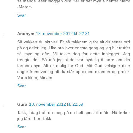
så mange leser bloggen din! Her er det mye å hente! Klem!
-Margit-
Svar
Anonym
18. november 2012 kl. 22:31
Så vakkert du skriver! Er så takknemlig for alt du setter ord
på og deler, jeg. Like bra hver eneste gang og jeg blir truffet
så mye og ofte. Vil takke deg for dette innlegget. Jeg
trengte det. Så må jeg si det var nydelig å høre om din
farmors syn. Alt er mulig for Gud. Må Gud velsigne dine
dager fremover og alt du står oppi med examen og greier.
Varm klem, Miriam
Svar
Guro
18. november 2012 kl. 22:59
Takk, i dag traff du meg på en helt spesiell måte. Nå tørker
jeg tårer her. Takk.
Svar