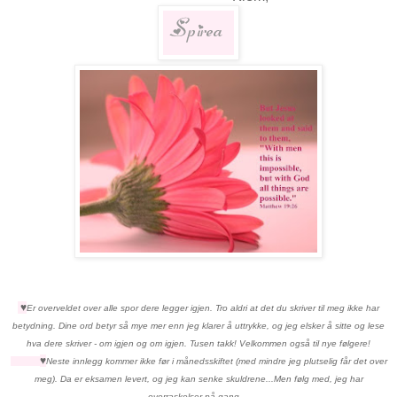
♥
Er overveldet over alle spor dere legger igjen. Tro aldri at det du skriver til meg ikke har
betydning. Dine ord betyr så mye mer enn jeg klarer å uttrykke, og jeg elsker å sitte og lese
hva dere skriver - om igjen og om igjen. Tusen takk! Velkommen også til nye følgere!
♥
Neste innlegg kommer ikke før i månedsskiftet (med mindre jeg plutselig får det over
meg). Da er eksamen levert, og jeg kan senke skuldrene...Men følg med, jeg har
overraskelser på gang....