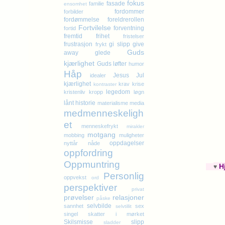
fokus
fasade
familie
ensomhet
fordommer
forbilder
fordømmelse
foreldrerollen
Fortvilelse
forventning
fortid
fremtid
frihet
fristelser
frustrasjon
gi slipp
give
frykt
Guds
away
glede
kjærlighet
Guds løfter
humor
Håp
Jesus
Jul
idealer
kjærlighet
krav
krise
kontraster
legedom
kristenliv
kropp
løgn
lånt historie
materialisme
media
medmenneskeligh
et
menneskefrykt
mirakler
motgang
mobbing
muligheter
oppdagelser
nyttår
nåde
oppfordring
Oppmuntring
H
♥
Personlig
oppvekst
ord
perspektiver
privat
prøvelser
relasjoner
påske
selvbilde
sannhet
sex
selvtillit
singel
skatter i mørket
Skilsmisse
slipp
sladder