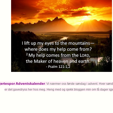
jertespor Adventskalender
: Vi nærmer oss første søndag i advent.
Hver sønda
er det gavedryss her hos meg.
Heng med og
sjekk bloggen min om få dager igje