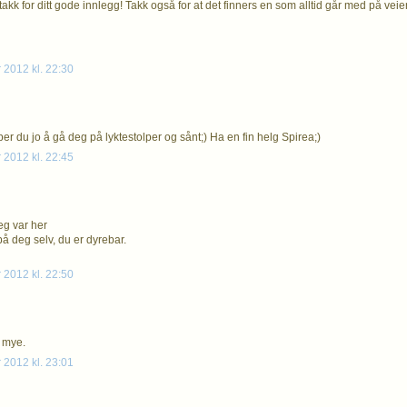
takk for ditt gode innlegg! Takk også for at det finners en som alltid går med på veie
 2012 kl. 22:30
per du jo å gå deg på lyktestolper og sånt;) Ha en fin helg Spirea;)
 2012 kl. 22:45
jeg var her
på deg selv, du er dyrebar.
 2012 kl. 22:50
 mye.
 2012 kl. 23:01