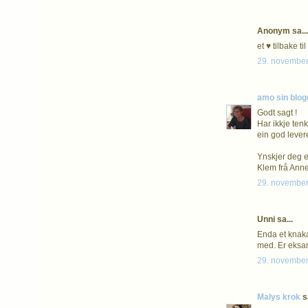
Anonym sa...
et ♥ tilbake t
29. november
amo sin blog
Godt sagt !
Har ikkje tenk
ein god levere
Ynskjer deg ei
Klem frå Ann
29. november
Unni sa...
Enda et knaka
med. Er eksa
29. november
Malys krok
sa