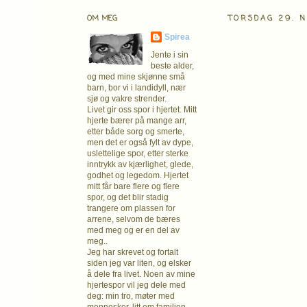
OM MEG
TORSDAG 29. 
Spirea
Jente i sin
beste alder,
og med mine skjønne små
barn, bor vi i landidyll, nær
sjø og vakre strender.
Livet gir oss spor i hjertet. Mitt
hjerte bærer på mange arr,
etter både sorg og smerte,
men det er også fylt av dype,
uslettelige spor, etter sterke
inntrykk av kjærlighet, glede,
godhet og legedom. Hjertet
mitt får bare flere og flere
spor, og det blir stadig
trangere om plassen for
arrene, selvom de bæres
med meg og er en del av
meg..
Jeg har skrevet og fortalt
siden jeg var liten, og elsker
å dele fra livet. Noen av mine
hjertespor vil jeg dele med
deg: min tro, møter med