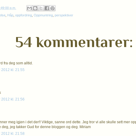
:49:00 p.m.
else
,
Håp
,
oppfordring
,
Oppmuntring
,
perspektiver
54 kommentarer:
d fra deg som alltid.
 2012 kl. 21:55
k
 2012 kl. 21:56
ner meg igjen i det der!! Viktige, sanne ord dette. Jeg tror vi alle skulle sett mer 
 deg, jeg takker Gud for denne bloggen og deg. Miriam
 2012 kl. 21:58