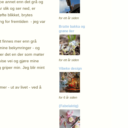
g noe annet enn det grå og
r slik og ser ned, er
øfte blikket, brytes
for ett år siden
ing for fremtiden - jeg var
Bratte bakka og
grøne lier
et finnes mer enn grå
 mine bekymringer - og
å er det en der som møter
for ett år siden
vise vei og gjøre mine
griper min. Jeg blir mint
Vibeke design
mer - ut av livet - ved å
for 6 år siden
{Fabelaktig}