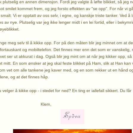
fikk plutselig en annen dimensjon. Fordi jeg valgte å løfte blikket, så je
mot smilet kommet frem, og jeg forsto effekten av "se opp". For når vi gå
 smalt. Vi er opptatt av oss selv, i egne, og kanskje triste tanker. Ved å l
s av nye. Plutselig var jeg ikke lenger midt i en lei fortid, eller i bekymr
 øyeblikket.
inge meg selv til å kikke opp. For på den måten blir jeg minnet om at d
 fortauskant og mobiltelefon. Det finnes mer enn det som er vanskelig,
vet ser ut akkurat i dag. Også blir jeg mint om at når jeg kikker opp, s
t mitt. En som ønsker at jeg skal feste blikket på Ham, slik at Han kan 
 som vet om alle tankene jeg kaver med, og en som rekker ut en hånd og 
alene, og at det finnes håp.
velger å kikke opp - i stedet for ned? En ting er iallefall sikkert. Du får 
em,