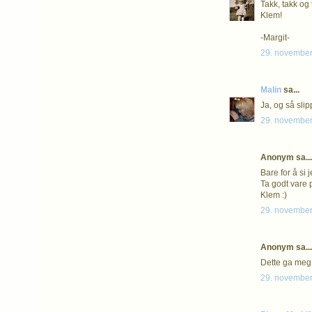
Takk, takk og 
Klem!
-Margit-
29. november
Malin
sa...
Ja, og så slip
29. november
Anonym sa...
Bare for å si 
Ta godt vare 
Klem :)
29. november
Anonym sa...
Dette ga meg
29. november