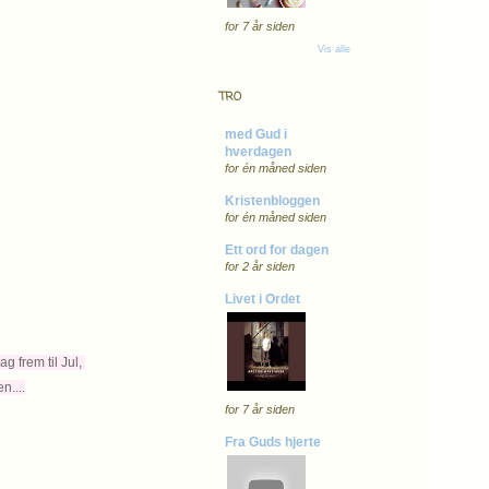
for 7 år siden
Vis alle
TRO
med Gud i
hverdagen
for én måned siden
Kristenbloggen
for én måned siden
Ett ord for dagen
for 2 år siden
Livet i Ordet
g frem til Jul,
n....
for 7 år siden
Fra Guds hjerte