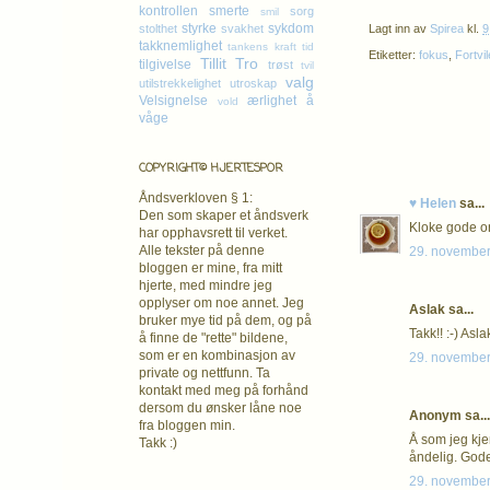
kontrollen
smerte
sorg
smil
styrke
sykdom
Lagt inn av
Spirea
kl.
9
stolthet
svakhet
takknemlighet
tankens kraft
tid
Etiketter:
fokus
,
Fortvil
Tillit
Tro
tilgivelse
trøst
tvil
valg
utilstrekkelighet
utroskap
Velsignelse
ærlighet
å
vold
våge
COPYRIGHT© HJERTESPOR
Åndsverkloven § 1:
♥ Helen
sa...
Den som skaper et åndsverk
Kloke gode or
har opphavsrett
til verket.
Alle tekster på denne
29. november
bloggen er mine, fra mitt
hjerte, med mindre jeg
opplyser om noe annet. Jeg
Aslak sa...
bruker mye tid på dem, og på
Takk!! :-) Asla
å finne de "rette" bildene,
som er en kombinasjon av
29. november
private og nettfunn. Ta
kontakt med meg på forhånd
dersom du ønsker låne noe
Anonym sa...
fra bloggen min.
Å som jeg kjen
Takk :)
åndelig. Gode
29. november