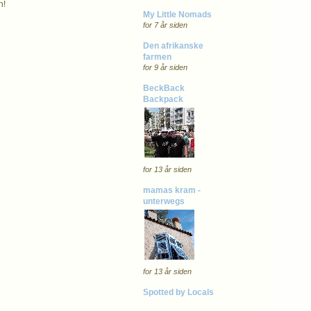
n!
My Little Nomads
for 7 år siden
Den afrikanske
farmen
for 9 år siden
BeckBack
Backpack
for 13 år siden
mamas kram -
unterwegs
for 13 år siden
Spotted by Locals