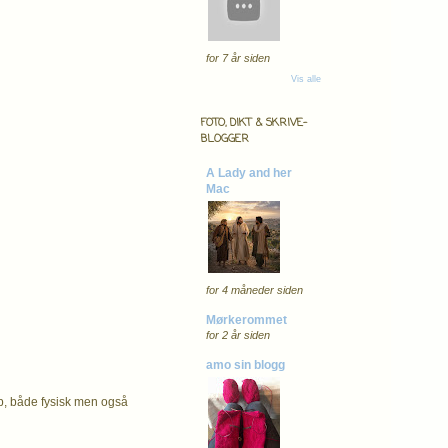
for 7 år siden
Vis alle
FOTO, DIKT & SKRIVE-
BLOGGER
A Lady and her
Mac
for 4 måneder siden
Mørkerommet
for 2 år siden
amo sin blogg
opp, både fysisk men også