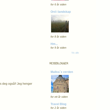
for 6 år siden
Ord i landskap
for 8 år siden
Hm...
for 9 år siden
Vis alle
REISEBLOGGER
Maliva`s verden
os deg også!! Jeg henger
for ett år siden
Travel Blog
for 2 år siden