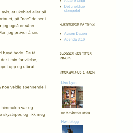
Å bære tungt
Det uheldige
stempelet
n avis, et ukeblad eller på
rtauet, på "noe" de ser i
HJERTESPOR PÅ TRYKK
er jeg også er sånn.
 Men jeg prøver å snu
Avisen Dagen
Agenda 3:16
ed bøyd hode. De få
BLOGGER JEG TITTER
INNOM:
er i min fortvilelse,
oppet opp og utbrøt
INTERIØR, HUS & HJEM
Livs Lyst
så noe veldig spennende i
lå himmelen var og
for 9 måneder siden
e skystriper, og fikk meg
Hwit blogg