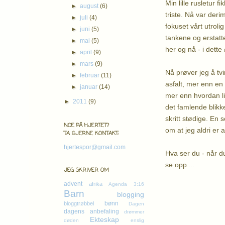
Min lille rusletur 
►
august
(6)
triste. Nå var deri
►
juli
(4)
fokuset vårt utrolig
►
juni
(5)
tankene og erstatte
►
mai
(5)
her og nå - i dette
►
april
(9)
►
mars
(9)
Nå prøver jeg å tv
►
februar
(11)
asfalt, mer enn en
►
januar
(14)
mer enn hvordan li
►
2011
(9)
det famlende blikke
skritt stødige. En
NOE PÅ HJERTET?
om at jeg aldri er 
TA GJERNE KONTAKT:
hjertespor@gmail.com
Hva ser du - når du 
se opp....
JEG SKRIVER OM
Kl
advent
afrika
Agenda 3:16
Barn
blogging
bønn
bloggtrøbbel
Dagen
dagens anbefaling
drømmer
Ekteskap
døden
enslig