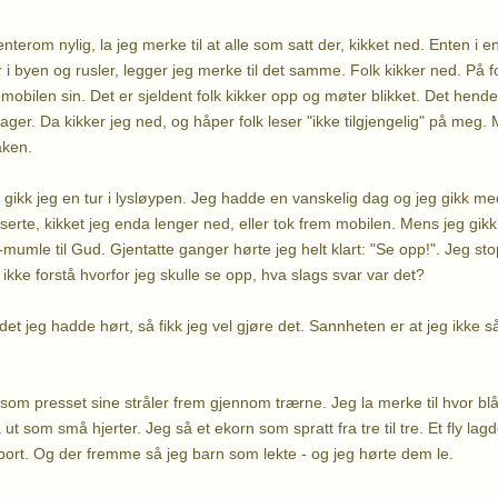
enterom nylig, la jeg merke til at alle som satt der, kikket ned. Enten i e
 i byen og rusler, legger jeg merke til det samme. Folk kikker ned. På fo
 mobilen sin. Det er sjeldent folk kikker opp og møter blikket. Det hend
ager. Da kikker jeg ned, og håper folk leser "ikke tilgjengelig" på meg.
aken.
 gikk jeg en tur i lysløypen. Jeg hadde en vanskelig dag og jeg gikk m
te, kikket jeg enda lenger ned, eller tok frem mobilen. Mens jeg gikk d
mumle til Gud. Gjentatte ganger hørte jeg helt klart: "Se opp!". Jeg st
 ikke forstå hvorfor jeg skulle se opp, hva slags svar var det?
det jeg hadde hørt, så fikk jeg vel gjøre det. Sannheten er at jeg ikke 
som presset sine stråler frem gjennom trærne. Jeg la merke til hvor b
t som små hjerter. Jeg så et ekorn som spratt fra tre til tre. Et fly lagd
ort. Og der fremme så jeg barn som lekte - og jeg hørte dem le.