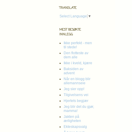
TRANSLATE
Select Language
▼
MEST BESØKTE
INNLEGG
Ikke perfekt - men
til stede!
Den flotteste av
dem alle
Ikke i kveld, kjære
Baksiden av
advent
Når en blogg blir
allemannseie
Jeg sier opp!
Tilgivelsens vei
Hjertets begjær
Jeg blir det du gjør,
mamma!
Jakten på
ærligheten
Ekteskapsvalg