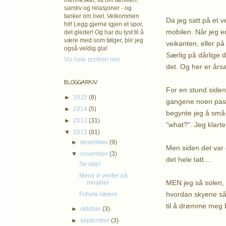
mennesker, litt om familien,
samliv og relasjoner - og
tanker om livet. Velkommen
Da jeg satt på et v
hit! Legg gjerne igjen et spor,
mobilen. Når jeg er
det gleder! Og har du lyst til å
være med som følger, blir jeg
veikanten, eller på
også veldig gla!
Særlig på dårlige d
Vis hele profilen min
det. Og her er års
BLOGGARKIV
For en stund siden
►
2015
(8)
gangene noen passer
►
2014
(5)
begynte jeg å små-
►
2013
(31)
"what?". Jeg klarte
▼
2012
(81)
►
desember
(9)
Men siden det var 
▼
november
(3)
det hele tatt....
Se opp!
Mens vi venter på
MEN jeg så solen, 
mirakler
hvordan skyene så u
Frihets-røvere
til å drømme meg b
►
oktober
(3)
►
september
(3)