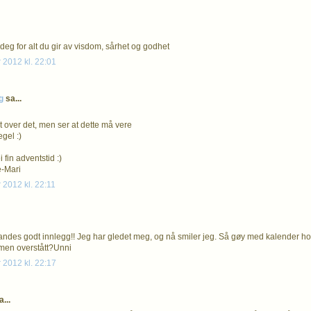
il deg for alt du gir av visdom, sårhet og godhet
 2012 kl. 22:01
g
sa...
t over det, men ser at dette må vere
gel :)
 fin adventstid :)
e-Mari
 2012 kl. 22:11
ndes godt innlegg!! Jeg har gledet meg, og nå smiler jeg. Så gøy med kalender h
men overstått?Unni
 2012 kl. 22:17
...