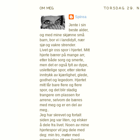
OM MEG
TORSDAG 29. 
Spirea
Jente i sin
beste alder,
og med mine skjønne små
barn, bor vi i landidyll, nær
sjø og vakre strender.
Livet gir oss spor i hjertet. Mitt
hjerte bærer på mange arr,
etter både sorg og smerte,
men det er også fylt av dype,
uslettelige spor, etter sterke
inntrykk av kjærlighet, glede,
godhet og legedom. Hjertet
mitt får bare flere og flere
spor, og det blir stadig
trangere om plassen for
arrene, selvom de bæres
med meg og er en del av
meg..
Jeg har skrevet og fortalt
siden jeg var liten, og elsker
å dele fra livet. Noen av mine
hjertespor vil jeg dele med
deg: min tro, møter med