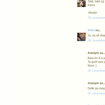
Takk, takk og 
Klem!
-Margit-
29. november
Malin
sa...
Ja, og så slip
29. november
Anonym sa...
Bare for å si 
Ta godt vare 
Klem :)
29. november
Anonym sa...
Dette ga meg
29. november