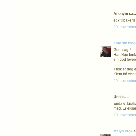
Anonym sa...
et ♥ tilbake t
29. november
amo sin blog
Godt sagt !
Har ikkje tenk
ein god levere
Ynskjer deg ei
Klem frå Ann
29. november
Unni sa...
Enda et knaka
med. Er eksa
29. november
Malys krok
sa