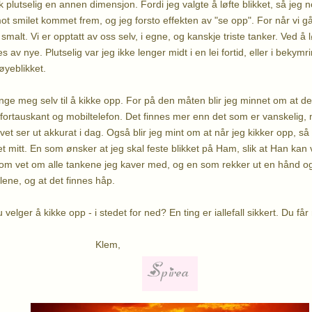
fikk plutselig en annen dimensjon. Fordi jeg valgte å løfte blikket, så je
mot smilet kommet frem, og jeg forsto effekten av "se opp". For når vi gå
 smalt. Vi er opptatt av oss selv, i egne, og kanskje triste tanker. Ved å l
s av nye. Plutselig var jeg ikke lenger midt i en lei fortid, eller i bekymr
 øyeblikket.
inge meg selv til å kikke opp. For på den måten blir jeg minnet om at d
 fortauskant og mobiltelefon. Det finnes mer enn det som er vanskelig,
vet ser ut akkurat i dag. Også blir jeg mint om at når jeg kikker opp, s
t mitt. En som ønsker at jeg skal feste blikket på Ham, slik at Han kan 
 som vet om alle tankene jeg kaver med, og en som rekker ut en hånd og 
alene, og at det finnes håp.
velger å kikke opp - i stedet for ned? En ting er iallefall sikkert. Du får 
em,