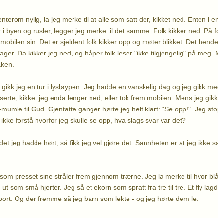
enterom nylig, la jeg merke til at alle som satt der, kikket ned. Enten i e
 i byen og rusler, legger jeg merke til det samme. Folk kikker ned. På fo
 mobilen sin. Det er sjeldent folk kikker opp og møter blikket. Det hend
ager. Da kikker jeg ned, og håper folk leser "ikke tilgjengelig" på meg.
aken.
 gikk jeg en tur i lysløypen. Jeg hadde en vanskelig dag og jeg gikk m
te, kikket jeg enda lenger ned, eller tok frem mobilen. Mens jeg gikk d
mumle til Gud. Gjentatte ganger hørte jeg helt klart: "Se opp!". Jeg st
 ikke forstå hvorfor jeg skulle se opp, hva slags svar var det?
det jeg hadde hørt, så fikk jeg vel gjøre det. Sannheten er at jeg ikke 
som presset sine stråler frem gjennom trærne. Jeg la merke til hvor b
t som små hjerter. Jeg så et ekorn som spratt fra tre til tre. Et fly lagd
ort. Og der fremme så jeg barn som lekte - og jeg hørte dem le.