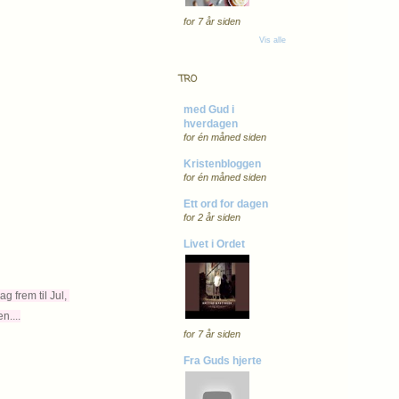
for 7 år siden
Vis alle
TRO
med Gud i
hverdagen
for én måned siden
Kristenbloggen
for én måned siden
Ett ord for dagen
for 2 år siden
Livet i Ordet
g frem til Jul,
n....
for 7 år siden
Fra Guds hjerte