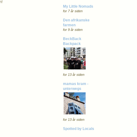
n!
My Little Nomads
for 7 år siden
Den afrikanske
farmen
for 9 år siden
BeckBack
Backpack
for 13 år siden
mamas kram -
unterwegs
for 13 år siden
Spotted by Locals