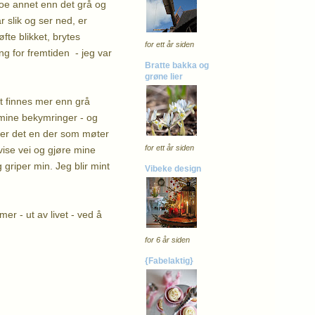
g noe annet enn det grå og
r slik og ser ned, er
øfte blikket, brytes
for ett år siden
ing for fremtiden - jeg var
Bratte bakka og
grøne lier
et finnes mer enn grå
 mine bekymringer - og
å er det en der som møter
for ett år siden
vise vei og gjøre mine
griper min. Jeg blir mint
Vibeke design
mer - ut av livet - ved å
for 6 år siden
{Fabelaktig}