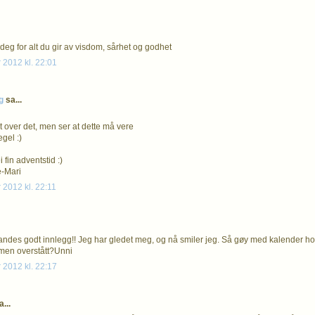
il deg for alt du gir av visdom, sårhet og godhet
 2012 kl. 22:01
g
sa...
t over det, men ser at dette må vere
gel :)
 fin adventstid :)
e-Mari
 2012 kl. 22:11
ndes godt innlegg!! Jeg har gledet meg, og nå smiler jeg. Så gøy med kalender h
men overstått?Unni
 2012 kl. 22:17
...