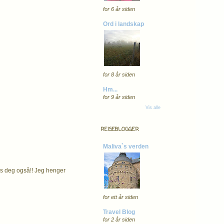
for 6 år siden
Ord i landskap
for 8 år siden
Hm...
for 9 år siden
Vis alle
REISEBLOGGER
Maliva`s verden
os deg også!! Jeg henger
for ett år siden
Travel Blog
for 2 år siden