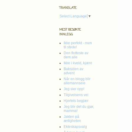
TRANSLATE
Select Language
▼
MEST BESØKTE
INNLEGG
Ikke perfekt - men
til stede!
Den flotteste av
dem alle
Ikke i kveld, kjære
Baksiden av
advent
Når en blogg blir
allemannseie
Jeg sier opp!
Tilgivelsens vei
Hjertets begjær
Jeg blir det du gjør,
mamma!
Jakten på
ærligheten
Ekteskapsvalg