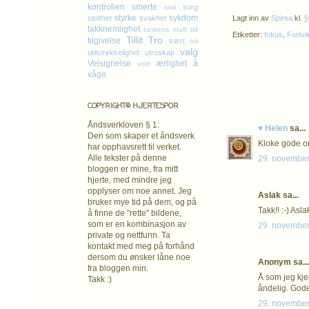
kontrollen
smerte
sorg
smil
styrke
sykdom
Lagt inn av
Spirea
kl.
9
stolthet
svakhet
takknemlighet
tankens kraft
tid
Etiketter:
fokus
,
Fortvil
Tillit
Tro
tilgivelse
trøst
tvil
valg
utilstrekkelighet
utroskap
Velsignelse
ærlighet
å
vold
våge
COPYRIGHT© HJERTESPOR
Åndsverkloven § 1:
♥ Helen
sa...
Den som skaper et åndsverk
Kloke gode or
har opphavsrett
til verket.
Alle tekster på denne
29. november
bloggen er mine, fra mitt
hjerte, med mindre jeg
opplyser om noe annet. Jeg
Aslak sa...
bruker mye tid på dem, og på
Takk!! :-) Asla
å finne de "rette" bildene,
som er en kombinasjon av
29. november
private og nettfunn. Ta
kontakt med meg på forhånd
dersom du ønsker låne noe
Anonym sa...
fra bloggen min.
Å som jeg kjen
Takk :)
åndelig. Gode
29. november