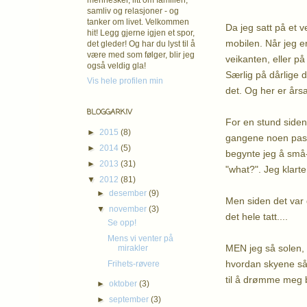
mennesker, litt om familien,
samliv og relasjoner - og
tanker om livet. Velkommen
Da jeg satt på et v
hit! Legg gjerne igjen et spor,
mobilen. Når jeg er
det gleder! Og har du lyst til å
være med som følger, blir jeg
veikanten, eller på
også veldig gla!
Særlig på dårlige d
Vis hele profilen min
det. Og her er års
BLOGGARKIV
For en stund siden
►
2015
(8)
gangene noen passer
►
2014
(5)
begynte jeg å små-
►
2013
(31)
"what?". Jeg klarte
▼
2012
(81)
►
desember
(9)
Men siden det var 
▼
november
(3)
det hele tatt....
Se opp!
Mens vi venter på
MEN jeg så solen, 
mirakler
hvordan skyene så u
Frihets-røvere
til å drømme meg b
►
oktober
(3)
►
september
(3)