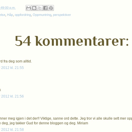
:49:00 p.m.
else
,
Håp
,
oppfordring
,
Oppmuntring
,
perspektiver
54 kommentarer:
d fra deg som alltid.
 2012 kl. 21:55
k
 2012 kl. 21:56
ner meg igjen i det der!! Viktige, sanne ord dette. Jeg tror vi alle skulle sett mer 
 deg, jeg takker Gud for denne bloggen og deg. Miriam
 2012 kl. 21:58