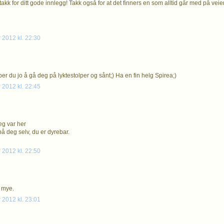
takk for ditt gode innlegg! Takk også for at det finners en som alltid går med på veie
 2012 kl. 22:30
per du jo å gå deg på lyktestolper og sånt;) Ha en fin helg Spirea;)
 2012 kl. 22:45
jeg var her
på deg selv, du er dyrebar.
 2012 kl. 22:50
 mye.
 2012 kl. 23:01