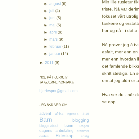
Min lille rusletur 
►
august
(6)
triste. Nå var deri
►
juli
(4)
fokuset vårt utrolig
►
juni
(5)
tankene og erstatte
►
mai
(5)
her og nå - i dette
►
april
(9)
►
mars
(9)
Nå prøver jeg å tv
►
februar
(11)
asfalt, mer enn en
►
januar
(14)
mer enn hvordan li
►
2011
(9)
det famlende blikke
skritt stødige. En
NOE PÅ HJERTET?
om at jeg aldri er 
TA GJERNE KONTAKT:
hjertespor@gmail.com
Hva ser du - når du 
se opp....
JEG SKRIVER OM
Kl
advent
afrika
Agenda 3:16
Barn
blogging
bønn
bloggtrøbbel
Dagen
dagens anbefaling
drømmer
Ekteskap
døden
enslig