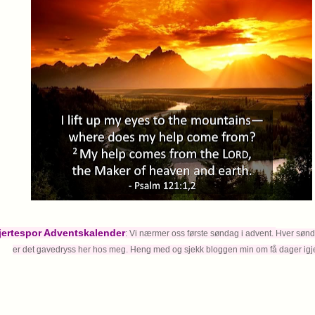
jertespor Adventskalender
: Vi nærmer oss første søndag i advent.
Hver sønda
er det gavedryss her hos meg.
Heng med og
sjekk bloggen min om få dager igje