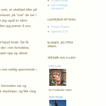
Å bære tungt
Det uheldige
stempelet
n avis, et ukeblad eller på
rtauet, på "noe" de ser i
HJERTESPOR PÅ TRYKK
er jeg også er sånn.
 Men jeg prøver å snu
Avisen Dagen
Agenda 3:16
ed bøyd hode. De få
BLOGGER JEG TITTER
INNOM:
er i min fortvilelse,
oppet opp og utbrøt
INTERIØR, HUS & HJEM
Livs Lyst
så noe veldig spennende i
lå himmelen var og
for 9 måneder siden
e skystriper, og fikk meg
Hwit blogg