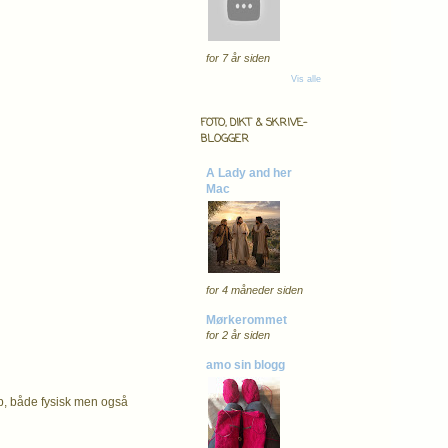
for 7 år siden
Vis alle
FOTO, DIKT & SKRIVE-
BLOGGER
A Lady and her
Mac
for 4 måneder siden
Mørkerommet
for 2 år siden
amo sin blogg
opp, både fysisk men også