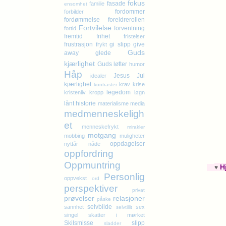
fokus
fasade
familie
ensomhet
fordommer
forbilder
fordømmelse
foreldrerollen
Fortvilelse
forventning
fortid
fremtid
frihet
fristelser
frustrasjon
gi slipp
give
frykt
Guds
away
glede
kjærlighet
Guds løfter
humor
Håp
Jesus
Jul
idealer
kjærlighet
krav
krise
kontraster
legedom
kristenliv
kropp
løgn
lånt historie
materialisme
media
medmenneskeligh
et
menneskefrykt
mirakler
motgang
mobbing
muligheter
oppdagelser
nyttår
nåde
oppfordring
Oppmuntring
H
♥
Personlig
oppvekst
ord
perspektiver
privat
prøvelser
relasjoner
påske
selvbilde
sannhet
sex
selvtillit
singel
skatter i mørket
Skilsmisse
slipp
sladder