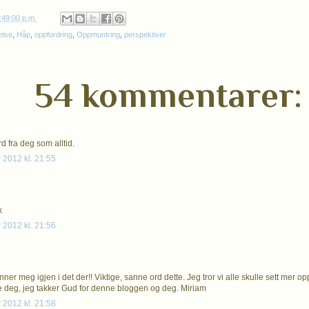
:49:00 p.m.
else
,
Håp
,
oppfordring
,
Oppmuntring
,
perspektiver
54 kommentarer:
d fra deg som alltid.
 2012 kl. 21:55
k
 2012 kl. 21:56
ner meg igjen i det der!! Viktige, sanne ord dette. Jeg tror vi alle skulle sett mer 
 deg, jeg takker Gud for denne bloggen og deg. Miriam
 2012 kl. 21:58