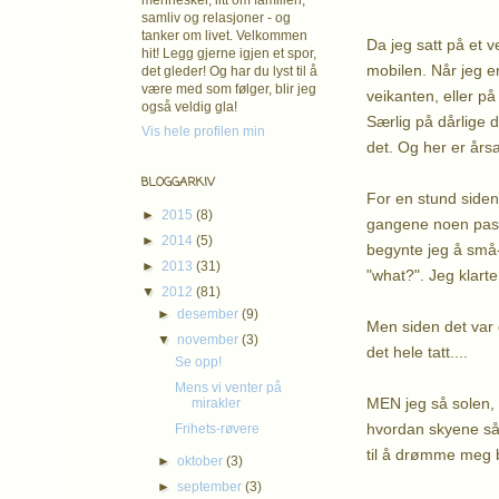
mennesker, litt om familien,
samliv og relasjoner - og
tanker om livet. Velkommen
Da jeg satt på et v
hit! Legg gjerne igjen et spor,
mobilen. Når jeg er
det gleder! Og har du lyst til å
være med som følger, blir jeg
veikanten, eller på
også veldig gla!
Særlig på dårlige d
Vis hele profilen min
det. Og her er års
BLOGGARKIV
For en stund siden
►
2015
(8)
gangene noen passer
►
2014
(5)
begynte jeg å små-
►
2013
(31)
"what?". Jeg klarte
▼
2012
(81)
►
desember
(9)
Men siden det var 
▼
november
(3)
det hele tatt....
Se opp!
Mens vi venter på
MEN jeg så solen, 
mirakler
hvordan skyene så u
Frihets-røvere
til å drømme meg b
►
oktober
(3)
►
september
(3)