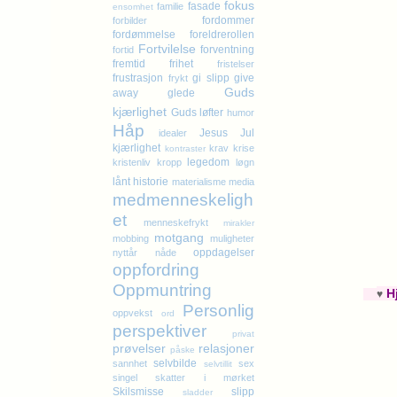
fokus
fasade
familie
ensomhet
fordommer
forbilder
fordømmelse
foreldrerollen
Fortvilelse
forventning
fortid
fremtid
frihet
fristelser
frustrasjon
gi slipp
give
frykt
Guds
away
glede
kjærlighet
Guds løfter
humor
Håp
Jesus
Jul
idealer
kjærlighet
krav
krise
kontraster
legedom
kristenliv
kropp
løgn
lånt historie
materialisme
media
medmenneskeligh
et
menneskefrykt
mirakler
motgang
mobbing
muligheter
oppdagelser
nyttår
nåde
oppfordring
Oppmuntring
H
♥
Personlig
oppvekst
ord
perspektiver
privat
prøvelser
relasjoner
påske
selvbilde
sannhet
sex
selvtillit
singel
skatter i mørket
Skilsmisse
slipp
sladder