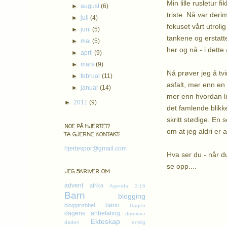
Min lille rusletur 
►
august
(6)
triste. Nå var deri
►
juli
(4)
fokuset vårt utrolig
►
juni
(5)
tankene og erstatte
►
mai
(5)
her og nå - i dette
►
april
(9)
►
mars
(9)
Nå prøver jeg å tv
►
februar
(11)
asfalt, mer enn en
►
januar
(14)
mer enn hvordan li
►
2011
(9)
det famlende blikke
skritt stødige. En
NOE PÅ HJERTET?
om at jeg aldri er 
TA GJERNE KONTAKT:
hjertespor@gmail.com
Hva ser du - når du 
se opp....
JEG SKRIVER OM
Kl
advent
afrika
Agenda 3:16
Barn
blogging
bønn
bloggtrøbbel
Dagen
dagens anbefaling
drømmer
Ekteskap
døden
enslig