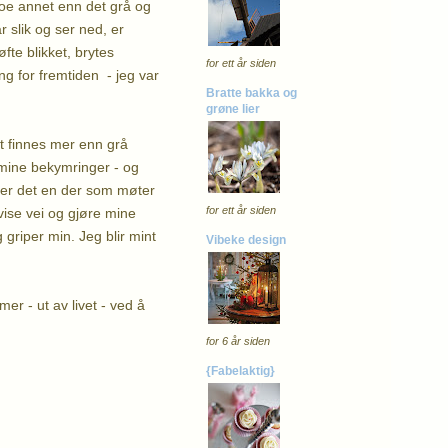
g noe annet enn det grå og
r slik og ser ned, er
øfte blikket, brytes
for ett år siden
ing for fremtiden - jeg var
Bratte bakka og
grøne lier
et finnes mer enn grå
 mine bekymringer - og
å er det en der som møter
for ett år siden
vise vei og gjøre mine
griper min. Jeg blir mint
Vibeke design
mer - ut av livet - ved å
for 6 år siden
{Fabelaktig}