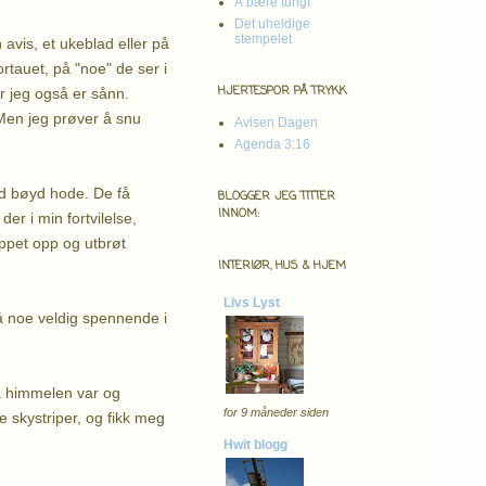
Å bære tungt
Det uheldige
stempelet
n avis, et ukeblad eller på
rtauet, på "noe" de ser i
HJERTESPOR PÅ TRYKK
er jeg også er sånn.
 Men jeg prøver å snu
Avisen Dagen
Agenda 3:16
ed bøyd hode. De få
BLOGGER JEG TITTER
INNOM:
er i min fortvilelse,
oppet opp og utbrøt
INTERIØR, HUS & HJEM
Livs Lyst
så noe veldig spennende i
lå himmelen var og
for 9 måneder siden
e skystriper, og fikk meg
Hwit blogg