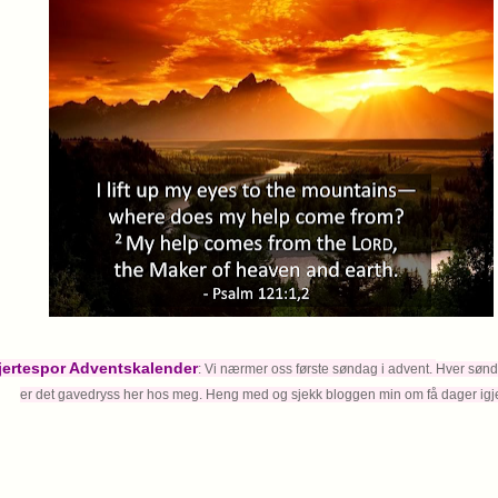
jertespor Adventskalender
: Vi nærmer oss første søndag i advent.
Hver sønda
er det gavedryss her hos meg.
Heng med og
sjekk bloggen min om få dager igje