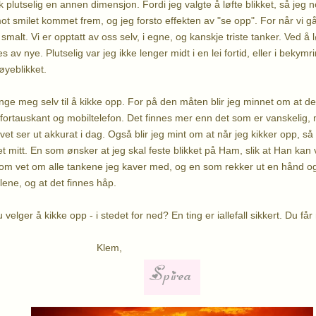
fikk plutselig en annen dimensjon. Fordi jeg valgte å løfte blikket, så je
mot smilet kommet frem, og jeg forsto effekten av "se opp". For når vi gå
 smalt. Vi er opptatt av oss selv, i egne, og kanskje triste tanker. Ved å l
s av nye. Plutselig var jeg ikke lenger midt i en lei fortid, eller i bekymr
 øyeblikket.
inge meg selv til å kikke opp. For på den måten blir jeg minnet om at d
 fortauskant og mobiltelefon. Det finnes mer enn det som er vanskelig,
vet ser ut akkurat i dag. Også blir jeg mint om at når jeg kikker opp, s
t mitt. En som ønsker at jeg skal feste blikket på Ham, slik at Han kan 
 som vet om alle tankene jeg kaver med, og en som rekker ut en hånd og 
alene, og at det finnes håp.
velger å kikke opp - i stedet for ned? En ting er iallefall sikkert. Du får 
em,