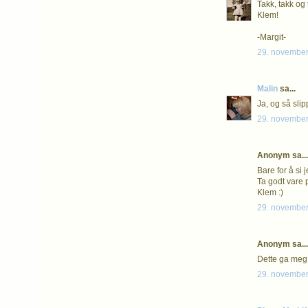
Takk, takk og 
Klem!
-Margit-
29. november
Malin
sa...
Ja, og så slip
29. november
Anonym sa...
Bare for å si 
Ta godt vare 
Klem :)
29. november
Anonym sa...
Dette ga meg
29. november