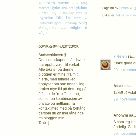
kontrollen
smerte
sorg
smil
styrke
sykdom
Lagt inn av
Spirea
kl.
9
stolthet
svakhet
takknemlighet
tankens kraft
tid
Etiketter:
fokus
,
Fortvil
Tillit
Tro
tilgivelse
trøst
tvil
valg
utilstrekkelighet
utroskap
Velsignelse
ærlighet
å
vold
våge
COPYRIGHT© HJERTESPOR
Åndsverkloven § 1:
♥ Helen
sa...
Den som skaper et åndsverk
Kloke gode or
har opphavsrett
til verket.
Alle tekster på denne
29. november
bloggen er mine, fra mitt
hjerte, med mindre jeg
opplyser om noe annet. Jeg
Aslak sa...
bruker mye tid på dem, og på
Takk!! :-) Asla
å finne de "rette" bildene,
som er en kombinasjon av
29. november
private og nettfunn. Ta
kontakt med meg på forhånd
dersom du ønsker låne noe
Anonym sa...
fra bloggen min.
Å som jeg kjen
Takk :)
åndelig. Gode
29. november