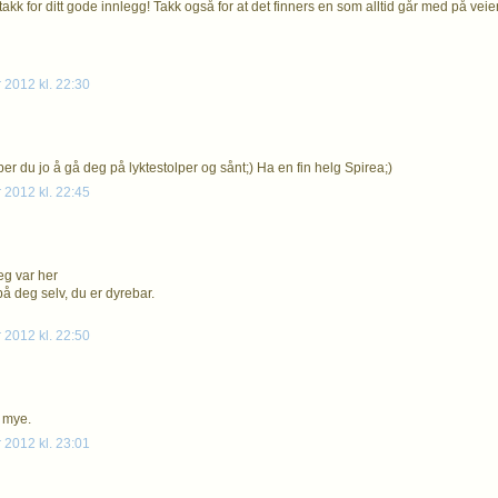
takk for ditt gode innlegg! Takk også for at det finners en som alltid går med på veie
 2012 kl. 22:30
per du jo å gå deg på lyktestolper og sånt;) Ha en fin helg Spirea;)
 2012 kl. 22:45
jeg var her
på deg selv, du er dyrebar.
 2012 kl. 22:50
 mye.
 2012 kl. 23:01