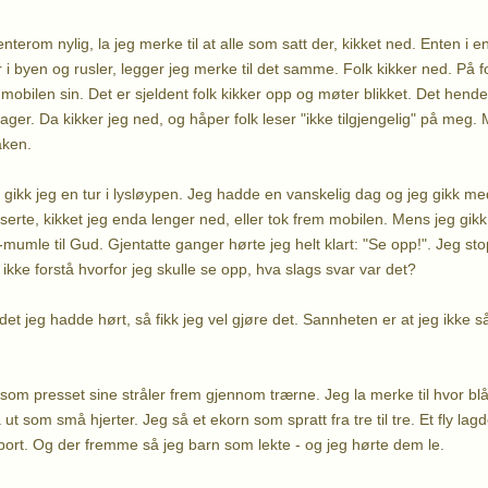
enterom nylig, la jeg merke til at alle som satt der, kikket ned. Enten i e
 i byen og rusler, legger jeg merke til det samme. Folk kikker ned. På fo
 mobilen sin. Det er sjeldent folk kikker opp og møter blikket. Det hend
ager. Da kikker jeg ned, og håper folk leser "ikke tilgjengelig" på meg.
aken.
 gikk jeg en tur i lysløypen. Jeg hadde en vanskelig dag og jeg gikk m
te, kikket jeg enda lenger ned, eller tok frem mobilen. Mens jeg gikk d
mumle til Gud. Gjentatte ganger hørte jeg helt klart: "Se opp!". Jeg st
 ikke forstå hvorfor jeg skulle se opp, hva slags svar var det?
det jeg hadde hørt, så fikk jeg vel gjøre det. Sannheten er at jeg ikke 
som presset sine stråler frem gjennom trærne. Jeg la merke til hvor b
t som små hjerter. Jeg så et ekorn som spratt fra tre til tre. Et fly lagd
ort. Og der fremme så jeg barn som lekte - og jeg hørte dem le.