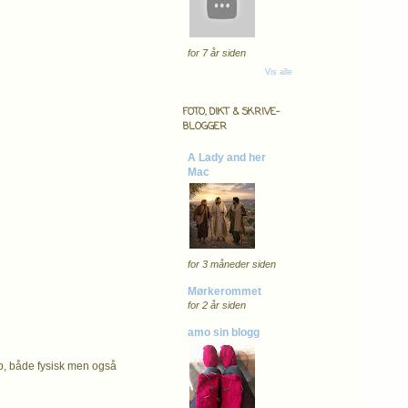
for 7 år siden
Vis alle
FOTO, DIKT & SKRIVE-
BLOGGER
A Lady and her
Mac
for 3 måneder siden
Mørkerommet
for 2 år siden
amo sin blogg
opp, både fysisk men også