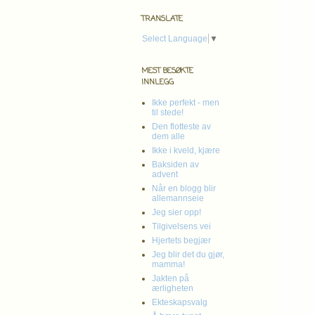
TRANSLATE
Select Language
▼
MEST BESØKTE
INNLEGG
Ikke perfekt - men
til stede!
Den flotteste av
dem alle
Ikke i kveld, kjære
Baksiden av
advent
Når en blogg blir
allemannseie
Jeg sier opp!
Tilgivelsens vei
Hjertets begjær
Jeg blir det du gjør,
mamma!
Jakten på
ærligheten
Ekteskapsvalg