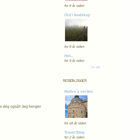
for 6 år siden
Ord i landskap
for 8 år siden
Hm...
for 9 år siden
Vis alle
REISEBLOGGER
Maliva`s verden
os deg også!! Jeg henger
for ett år siden
Travel Blog
for 2 år siden