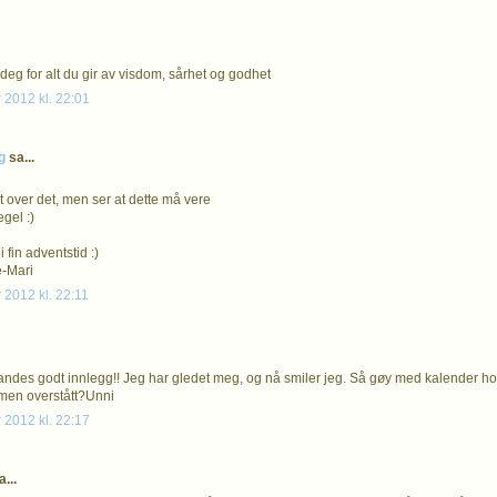
il deg for alt du gir av visdom, sårhet og godhet
 2012 kl. 22:01
g
sa...
t over det, men ser at dette må vere
gel :)
 fin adventstid :)
e-Mari
 2012 kl. 22:11
ndes godt innlegg!! Jeg har gledet meg, og nå smiler jeg. Så gøy med kalender h
men overstått?Unni
 2012 kl. 22:17
...