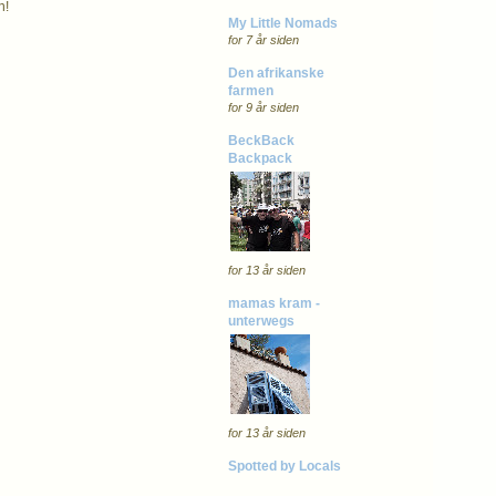
n!
My Little Nomads
for 7 år siden
Den afrikanske
farmen
for 9 år siden
BeckBack
Backpack
for 13 år siden
mamas kram -
unterwegs
for 13 år siden
Spotted by Locals