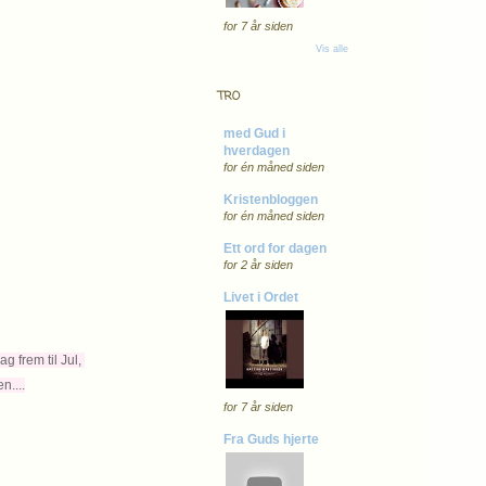
for 7 år siden
Vis alle
TRO
med Gud i
hverdagen
for én måned siden
Kristenbloggen
for én måned siden
Ett ord for dagen
for 2 år siden
Livet i Ordet
g frem til Jul,
n....
for 7 år siden
Fra Guds hjerte