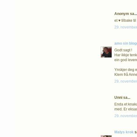
Anonym sa...
et ♥ tilbake t
29. november
amo sin blog
Godt sagt !
Har ikkje tenk
ein god levere
Ynskjer deg ei
Klem frå Ann
29. november
Unni sa...
Enda et knaka
med. Er eksa
29. november
Malys krok
sa