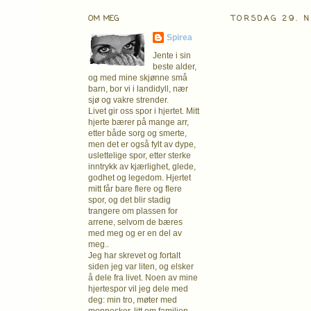
OM MEG
TORSDAG 29. 
Spirea
Jente i sin
beste alder,
og med mine skjønne små
barn, bor vi i landidyll, nær
sjø og vakre strender.
Livet gir oss spor i hjertet. Mitt
hjerte bærer på mange arr,
etter både sorg og smerte,
men det er også fylt av dype,
uslettelige spor, etter sterke
inntrykk av kjærlighet, glede,
godhet og legedom. Hjertet
mitt får bare flere og flere
spor, og det blir stadig
trangere om plassen for
arrene, selvom de bæres
med meg og er en del av
meg..
Jeg har skrevet og fortalt
siden jeg var liten, og elsker
å dele fra livet. Noen av mine
hjertespor vil jeg dele med
deg: min tro, møter med