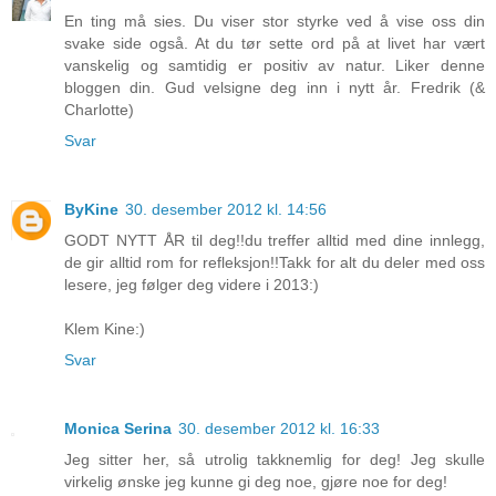
En ting må sies. Du viser stor styrke ved å vise oss din
svake side også. At du tør sette ord på at livet har vært
vanskelig og samtidig er positiv av natur. Liker denne
bloggen din. Gud velsigne deg inn i nytt år. Fredrik (&
Charlotte)
Svar
ByKine
30. desember 2012 kl. 14:56
GODT NYTT ÅR til deg!!du treffer alltid med dine innlegg,
de gir alltid rom for refleksjon!!Takk for alt du deler med oss
lesere, jeg følger deg videre i 2013:)
Klem Kine:)
Svar
Monica Serina
30. desember 2012 kl. 16:33
Jeg sitter her, så utrolig takknemlig for deg! Jeg skulle
virkelig ønske jeg kunne gi deg noe, gjøre noe for deg!