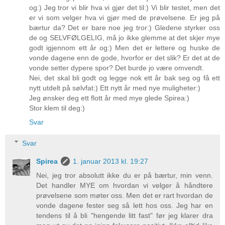
og:) Jeg tror vi blir hva vi gjør det til:) Vi blir testet, men det
er vi som velger hva vi gjør med de prøvelsene. Er jeg på
bærtur da? Det er bare noe jeg tror:) Gledene styrker oss
de og SELVFØLGELIG, må jo ikke glemme at det skjer mye
godt igjennom ett år og:) Men det er lettere og huske de
vonde dagene enn de gode, hvorfor er det slik? Er det at de
vonde setter dypere spor? Det burde jo være omvendt.
Nei, det skal bli godt og legge nok ett år bak seg og få ett
nytt utdelt på sølvfat:) Ett nytt år med nye muligheter:)
Jeg ønsker deg ett flott år med mye glede Spirea:)
Stor klem til deg:)
Svar
Svar
Spirea
1. januar 2013 kl. 19:27
Nei, jeg tror absolutt ikke du er på bærtur, min venn.
Det handler MYE om hvordan vi velger å håndtere
prøvelsene som møter oss. Men det er rart hvordan de
vonde dagene fester seg så lett hos oss. Jeg har en
tendens til å bli "hengende litt fast" før jeg klarer dra