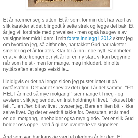
Et år nærmer seg slutten. Et år som, for min del, har vært av
slik karakter at det blir godt å sette strek og legge det bak. Et
år jeg vil forbinde med prøvelser - men også haugevis av
velsignelser midt i dem. I mitt
første innlegg i 2012
skrev jeg
om hvordan jeg, så altfor ofte, har takket Gud når raketter
smeller og et år forlates. Klar for å inn i noe nytt. Sannheten
er at vi ikke trenger et nytt år for en ny start, vi kan begynne
når som helst - men for mange, meg inkludert, blir ofte
nyttårsaften et slags veiskille...
Heldigvis er det nå lenge siden jeg pustet lettet ut på
nyttårsaften. Det var et snev av det i fjor. I år det samme. "Ett
HELT år med så mye motgang!" sier mange til meg - og
avslører, slik jeg ser det, en trist holdning til livet. Fokuset blir
feil. "...en
liten
bit av livet", svarer jeg. Bare en liten bit - ikke
selve livet. Og det er verdt å takke for. Dessuten, et år med
en del motgang, inneholder også mye glede. Det er slik Gud
holder oss oppe - ved å gi oss uventede velsignelser.
Året som var, har kanskje vært et gledens år for deg. Et