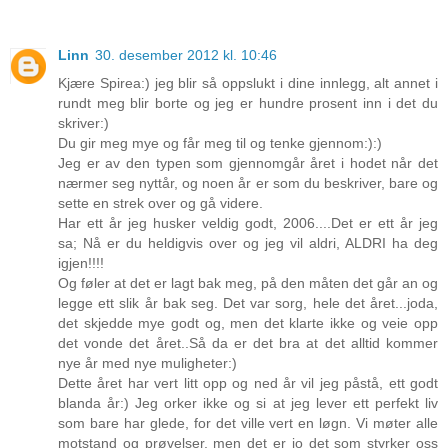
Linn
30. desember 2012 kl. 10:46
Kjære Spirea:) jeg blir så oppslukt i dine innlegg, alt annet i
rundt meg blir borte og jeg er hundre prosent inn i det du
skriver:)
Du gir meg mye og får meg til og tenke gjennom:):)
Jeg er av den typen som gjennomgår året i hodet når det
nærmer seg nyttår, og noen år er som du beskriver, bare og
sette en strek over og gå videre.
Har ett år jeg husker veldig godt, 2006....Det er ett år jeg
sa; Nå er du heldigvis over og jeg vil aldri, ALDRI ha deg
igjen!!!!
Og føler at det er lagt bak meg, på den måten det går an og
legge ett slik år bak seg. Det var sorg, hele det året...joda,
det skjedde mye godt og, men det klarte ikke og veie opp
det vonde det året..Så da er det bra at det alltid kommer
nye år med nye muligheter:)
Dette året har vert litt opp og ned år vil jeg påstå, ett godt
blanda år:) Jeg orker ikke og si at jeg lever ett perfekt liv
som bare har glede, for det ville vert en løgn. Vi møter alle
motstand og prøvelser, men det er jo det som styrker oss