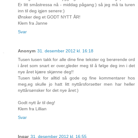
Er litt småstressa nå - middag pågang:) så jeg må ta turen
inn til deg igjen senere:)
Ønsker deg et GODT NYTT ÅR!
Klem fra Janne
Svar
Anonym
31. desember 2012 kl. 16:18
Tusen tusen takk for alle dine fine tekster og berørende ord
i året som snart er over,gleder meg til å følge deg inn i det
nye året kjære skjønne deg!!
Tusen takk for alltid så gode og fine kommentarer hos
meg,eg skulle jo hatt litt nyttårsforsetter men har heller
nyttårsønsker for det nye året:)
Godt nytt år til deg!
Klem fra Lillian
Svar
Ingar
31. desember 2012 kl. 16:55