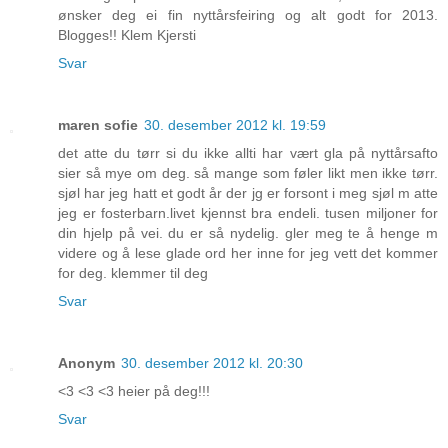
ønsker deg ei fin nyttårsfeiring og alt godt for 2013.
Blogges!! Klem Kjersti
Svar
maren sofie
30. desember 2012 kl. 19:59
det atte du tørr si du ikke allti har vært gla på nyttårsafto
sier så mye om deg. så mange som føler likt men ikke tørr.
sjøl har jeg hatt et godt år der jg er forsont i meg sjøl m atte
jeg er fosterbarn.livet kjennst bra endeli. tusen miljoner for
din hjelp på vei. du er så nydelig. gler meg te å henge m
videre og å lese glade ord her inne for jeg vett det kommer
for deg. klemmer til deg
Svar
Anonym
30. desember 2012 kl. 20:30
<3 <3 <3 heier på deg!!!
Svar