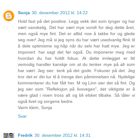
Sonja
30. desember 2012 kl. 14:22
Hold fast på det positive. Legg vekk det som tynger og har
vært vanskelig. Det har vært mye vondt for deg dette året,
men også mye fint. Det er alltid noe å takke for og glede
seg over! Jeg må si jeg syns du har vært usedvanlig flink til
å dele optimisme og håp når du selv har hatt mye. Jeg er
imponert. har sagt det før også. Du imponerer meg med
hvordan du har holdt fokus. At dette innlegget er litt
vemodig handler kanskje om at du tenker mye på alt som
har vært. Jeg sier: tenk på det gode. Fokuser på det. Jeg
tror det er din tur til å trenge den påminnelsen nå. Nydelige
kommentarer du har fått her. M og Linn sier det så fint. Og
jeg sier som "Refleksjon på livsvegen", det viktigste er å
være glad i noen tross alt og bli elsket tilbake. Så tåler vi
også livet og sorgene bedre.
Varm klem, Sonja
Svar
Fredrik
30. desember 2012 kl. 14:31