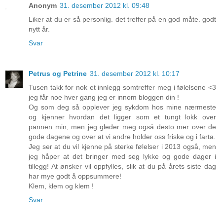
Anonym
31. desember 2012 kl. 09:48
Liker at du er så personlig. det treffer på en god måte. godt
nytt år.
Svar
Petrus og Petrine
31. desember 2012 kl. 10:17
Tusen takk for nok et innlegg somtreffer meg i følelsene <3
jeg får noe hver gang jeg er innom bloggen din !
Og som deg så opplever jeg sykdom hos mine nærmeste
og kjenner hvordan det ligger som et tungt lokk over
pannen min, men jeg gleder meg også desto mer over de
gode dagene og over at vi andre holder oss friske og i farta.
Jeg ser at du vil kjenne på sterke følelser i 2013 også, men
jeg håper at det bringer med seg lykke og gode dager i
tillegg! At ønsker vil oppfylles, slik at du på årets siste dag
har mye godt å oppsummere!
Klem, klem og klem !
Svar