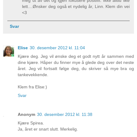
meg ut av det og igjen fokusere positivt. Ikke alltid like
lett....Ønsker deg også et nydelig år, Linn. Klem din vei
<3
Svar
Elise
30. desember 2012 kl. 11:04
Kjære deg. Jeg vil ønske deg et godt nytt år sammen med
dine kjære. Håper du finner mye å glede deg over det neste
året. Jeg vil fortsatt følge deg, du skriver så mye bra og
tankevekkende.
Klem fra Elise:)
Svar
Anonym
30. desember 2012 kl. 11:38
Kjære Spirea.
Ja, året er snart slutt. Merkelig.