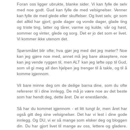
Foran oss ligger ubrukte, blanke sider. Vi kan fylle de selv
med noe godt. Gud kan fylle de med velsignelser. Venner
kan fylle de med glede eller skuffelser. Og livet selv, gir som
det alltid har gjort; gode dager og vonde dager, glade ting
og triste ting, latter og tårer, varme og kulde, vår og høst,
sommer og vinter, glede og sorg. Det er jo det som er livet.
Vi kommer ikke utenom det.
Spørsmålet blir ofte; hva gjør jeg med det jeg møter? Noe
kan jeg gjøre noe med, annet må jeg bare akseptere, noe
kan jeg vende ryggen til, men ALT kan jeg løfte opp til Gud,
som vil gi meg all den hjelpen jeg trenger til å takle, og til å
komme igjennom.
Vil bare minne deg om de deilige barna dine, som du ofte
refererer til i dine innlegg. De må jo være noe av det beste
som har hendt deg, dette året. De er enestående.
Så har du kommet igjennom - et litt tungt år, men året har
også gitt deg sine velsignelser. Det har vi lest i dine gode
innlegg. Og DU, vi er så mange som elsker deg og bloggen
din. Du har gjort livet til mange av oss, lettere og gladere.