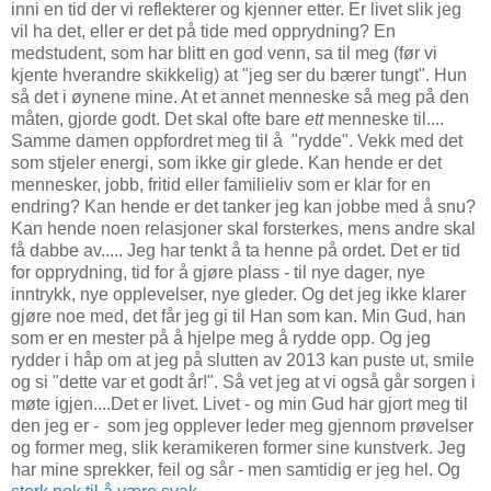
inni en tid der vi reflekterer og kjenner etter. Er livet slik jeg
vil ha det, eller er det på tide med opprydning? En
medstudent, som har blitt en god venn, sa til meg (før vi
kjente hverandre skikkelig) at "jeg ser du bærer tungt". Hun
så det i øynene mine. At et annet menneske så meg på den
måten, gjorde godt. Det skal ofte bare
ett
menneske til....
Samme damen oppfordret meg til å "rydde". Vekk med det
som stjeler energi, som ikke gir glede. Kan hende er det
mennesker, jobb, fritid eller familieliv som er klar for en
endring? Kan hende er det tanker jeg kan jobbe med å snu?
Kan hende noen relasjoner skal forsterkes, mens andre skal
få dabbe av..... Jeg har tenkt å ta henne på ordet. Det er tid
for opprydning, tid for å gjøre plass - til nye dager, nye
inntrykk, nye opplevelser, nye gleder. Og det jeg ikke klarer
gjøre noe med, det får jeg gi til Han som kan. Min Gud, han
som er en mester på å hjelpe meg å rydde opp. Og jeg
rydder i håp om at jeg på slutten av 2013 kan puste ut, smile
og si "dette var et godt år!". Så vet jeg at vi også går sorgen i
møte igjen....Det er livet. Livet - og min Gud har gjort meg til
den jeg er - som jeg opplever leder meg gjennom prøvelser
og former meg, slik keramikeren former sine kunstverk. Jeg
har mine sprekker, feil og sår - men samtidig er jeg hel. Og