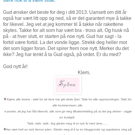
sterk nok til å være svak
.
Gud ønsker det beste for deg i ditt 2013. Uansett om ditt år
også har vært litt opp og ned, så er det garantert mye å takke
for likevel. Jeg vet at jeg kommer til å takke når rakettene
skytes. Takke for alt som har vært bra - tross alt. Og husk nå
på - at hver slutt, er starten på noe nytt. Gud har sagt - la
fortid være fortid. La det vonde ligge. Strekk deg heller mot
det som ligger foran. Det spirer frem noe nytt. Merker du det
ikke? Jeg har tenkt å ta Gud også, på ordet. Er du med?
God nytt år!
Klem,
♥
Kjære alle lesere - takk for alt dere har gitt dette året.
Takk for alle
oppmuntringer. Takk for
alle ko
mmentarer,
alle
e-poster, alt jeg har fått tilsendt, alle som gir meg tilbakemelding på at det jeg skriver - utgjør
en forskjell.
Takk, takk, takk. Jeg gleder meg til et nytt år med dere......
♥
Har vært helt av nett denne julen. Gleder meg til å ta en bloggrunde og oppdatere meg på