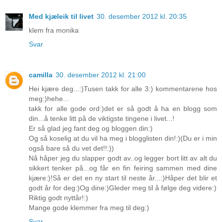
Med kjæleik til livet
30. desember 2012 kl. 20:35
klem fra monika
Svar
camilla
30. desember 2012 kl. 21:00
Hei kjære deg...:)Tusen takk for alle 3:) kommentarene hos
meg:)hehe...
takk for alle gode ord:)det er så godt å ha en blogg som
din...å tenke litt på de viktigste tingene i livet...!
Er så glad jeg fant deg og bloggen din:)
Og så koselig at du vil ha meg i blogglisten din!:)(Du er i min
også bare så du vet det!!:))
Nå håper jeg du slapper godt av..og legger bort litt av alt du
sikkert tenker på...og får en fin feiring sammen med dine
kjære:)!Så er det en ny start til neste år...:)Håper det blir et
godt år for deg:)Og dine:)Gleder meg til å følge deg videre:)
Riktig godt nyttår!:)
Mange gode klemmer fra meg til deg:)
Svar