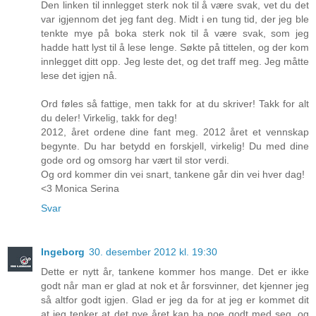
Den linken til innlegget sterk nok til å være svak, vet du det
var igjennom det jeg fant deg. Midt i en tung tid, der jeg ble
tenkte mye på boka sterk nok til å være svak, som jeg
hadde hatt lyst til å lese lenge. Søkte på tittelen, og der kom
innlegget ditt opp. Jeg leste det, og det traff meg. Jeg måtte
lese det igjen nå.
Ord føles så fattige, men takk for at du skriver! Takk for alt
du deler! Virkelig, takk for deg!
2012, året ordene dine fant meg. 2012 året et vennskap
begynte. Du har betydd en forskjell, virkelig! Du med dine
gode ord og omsorg har vært til stor verdi.
Og ord kommer din vei snart, tankene går din vei hver dag!
<3 Monica Serina
Svar
Ingeborg
30. desember 2012 kl. 19:30
Dette er nytt år, tankene kommer hos mange. Det er ikke
godt når man er glad at nok et år forsvinner, det kjenner jeg
så altfor godt igjen. Glad er jeg da for at jeg er kommet dit
at jeg tenker at det nye året kan ha noe godt med seg, og