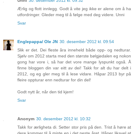
Unni
30. desember 2012 kl. 09:32
Ærlig og flott innlegg. Godt å vite jeg ikke er alene om å ha
utfordringer. Gleder meg til å følge med deg videre. Unni
Svar
Englepappa/ Ole JN
30. desember 2012 kl. 09:54
Slik er det. Dei fleste åra inneheld både opp- og nedturar.
Sjølv om 2012 starta med den største bølgjedalen eg nokon
gong har vore i, så har det vore mange lyspunkt også. Å
finne bloggen din var eitt av dei! Takk for alt du har delt i
2012, og eg gler meg til å lese vidare. Håpar 2013 byr på
fleire oppturar enn nedturar for din del!
Godt nytt år, når den tid kjem!
Svar
Anonym
30. desember 2012 kl. 10:32
Takk for ærligheta di. Setter stor pris på den. Trist å høre at
dere kommer til å miste en i det neste året. Håper likavel at