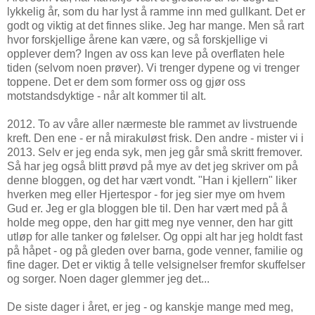
lykkelig år, som du har lyst å ramme inn med gullkant. Det er
godt og viktig at det finnes slike. Jeg har mange. Men så rart
hvor forskjellige årene kan være, og så forskjellige vi
opplever dem? Ingen av oss kan leve på overflaten hele
tiden (selvom noen prøver). Vi trenger dypene og vi trenger
toppene. Det er dem som former oss og gjør oss
motstandsdyktige - når alt kommer til alt.
2012. To av våre aller nærmeste ble rammet av livstruende
kreft. Den ene - er nå mirakuløst frisk. Den andre - mister vi i
2013. Selv er jeg enda syk, men jeg går små skritt fremover.
Så har jeg også blitt prøvd på mye av det jeg skriver om på
denne bloggen, og det har vært vondt. "Han i kjellern" liker
hverken meg eller Hjertespor - for jeg sier mye om hvem
Gud er. Jeg er gla bloggen ble til. Den har vært med på å
holde meg oppe, den har gitt meg nye venner, den har gitt
utløp for alle tanker og følelser. Og oppi alt har jeg holdt fast
på håpet - og på gleden over barna, gode venner, familie og
fine dager. Det er viktig å telle velsignelser fremfor skuffelser
og sorger. Noen dager glemmer jeg det...
De siste dager i året, er jeg - og kanskje mange med meg,