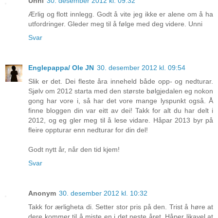
Unni
30. desember 2012 kl. 09:32
Ærlig og flott innlegg. Godt å vite jeg ikke er alene om å ha
utfordringer. Gleder meg til å følge med deg videre. Unni
Svar
Englepappa/ Ole JN
30. desember 2012 kl. 09:54
Slik er det. Dei fleste åra inneheld både opp- og nedturar.
Sjølv om 2012 starta med den største bølgjedalen eg nokon
gong har vore i, så har det vore mange lyspunkt også. Å
finne bloggen din var eitt av dei! Takk for alt du har delt i
2012, og eg gler meg til å lese vidare. Håpar 2013 byr på
fleire oppturar enn nedturar for din del!
Godt nytt år, når den tid kjem!
Svar
Anonym
30. desember 2012 kl. 10:32
Takk for ærligheta di. Setter stor pris på den. Trist å høre at
dere kommer til å miste en i det neste året. Håper likavel at