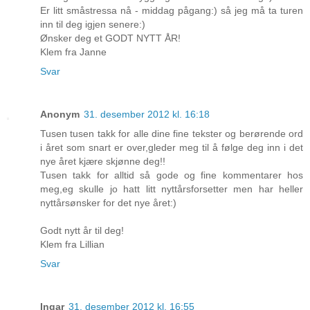
Er litt småstressa nå - middag pågang:) så jeg må ta turen
inn til deg igjen senere:)
Ønsker deg et GODT NYTT ÅR!
Klem fra Janne
Svar
Anonym
31. desember 2012 kl. 16:18
Tusen tusen takk for alle dine fine tekster og berørende ord
i året som snart er over,gleder meg til å følge deg inn i det
nye året kjære skjønne deg!!
Tusen takk for alltid så gode og fine kommentarer hos
meg,eg skulle jo hatt litt nyttårsforsetter men har heller
nyttårsønsker for det nye året:)
Godt nytt år til deg!
Klem fra Lillian
Svar
Ingar
31. desember 2012 kl. 16:55