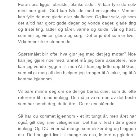
Foran oss ligger ubrukte, blanke sider. Vi kan fylle de selv
med noe godt. Gud kan fylle de med velsignelser. Venner
kan fylle de med glede eller skuffelser. Og livet selv, gir som
det alltid har gjort; gode dager og vonde dager, glade ting
og triste ting, latter og tårer, varme og kulde, vår og høst,
sommer og vinter, glede og sorg. Det er jo det som er livet.
Vi kommer ikke utenom det.
Spørsmålet blir ofte; hva gjør jeg med det jeg møter? Noe
kan jeg gjøre noe med, annet må jeg bare akseptere, noe
kan jeg vende ryggen til, men ALT kan jeg løfte opp til Gud,
som vil gi meg all den hjelpen jeg trenger til å takle, og til å
komme igjennom.
Vil bare minne deg om de deilige barna dine, som du ofte
refererer til i dine innlegg. De må jo være noe av det beste
som har hendt deg, dette året. De er enestående.
Så har du kommet igjennom - et litt tungt år, men året har
også gitt deg sine velsignelser. Det har vi lest i dine gode
innlegg. Og DU, vi er så mange som elsker deg og bloggen
din. Du har gjort livet til mange av oss, lettere og gladere.