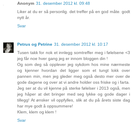
Anonym
31. desember 2012 kl. 09:48
Liker at du er så personlig. det treffer på en god måte. godt
nytt år.
Svar
Petrus og Petrine
31. desember 2012 kl. 10:17
Tusen takk for nok et innlegg somtreffer meg i følelsene <3
jeg får noe hver gang jeg er innom bloggen din !
Og som deg så opplever jeg sykdom hos mine nærmeste
og kjenner hvordan det ligger som et tungt lokk over
pannen min, men jeg gleder meg også desto mer over de
gode dagene og over at vi andre holder oss friske og i farta.
Jeg ser at du vil kjenne på sterke følelser i 2013 også, men
jeg håper at det bringer med seg lykke og gode dager i
tillegg! At ønsker vil oppfylles, slik at du på årets siste dag
har mye godt å oppsummere!
Klem, klem og klem !
Svar