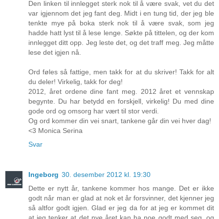
Den linken til innlegget sterk nok til å være svak, vet du det
var igjennom det jeg fant deg. Midt i en tung tid, der jeg ble
tenkte mye på boka sterk nok til å være svak, som jeg
hadde hatt lyst til å lese lenge. Søkte på tittelen, og der kom
innlegget ditt opp. Jeg leste det, og det traff meg. Jeg måtte
lese det igjen nå.
Ord føles så fattige, men takk for at du skriver! Takk for alt
du deler! Virkelig, takk for deg!
2012, året ordene dine fant meg. 2012 året et vennskap
begynte. Du har betydd en forskjell, virkelig! Du med dine
gode ord og omsorg har vært til stor verdi.
Og ord kommer din vei snart, tankene går din vei hver dag!
<3 Monica Serina
Svar
Ingeborg
30. desember 2012 kl. 19:30
Dette er nytt år, tankene kommer hos mange. Det er ikke
godt når man er glad at nok et år forsvinner, det kjenner jeg
så altfor godt igjen. Glad er jeg da for at jeg er kommet dit
at jeg tenker at det nye året kan ha noe godt med seg, og