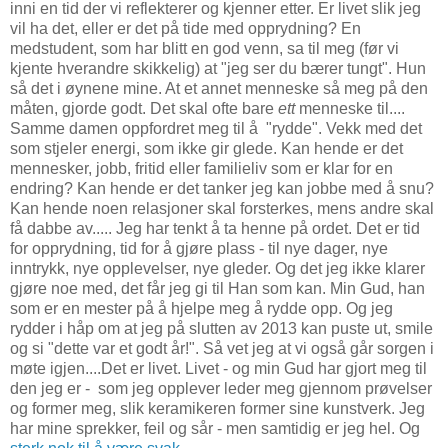
inni en tid der vi reflekterer og kjenner etter. Er livet slik jeg
vil ha det, eller er det på tide med opprydning? En
medstudent, som har blitt en god venn, sa til meg (før vi
kjente hverandre skikkelig) at "jeg ser du bærer tungt". Hun
så det i øynene mine. At et annet menneske så meg på den
måten, gjorde godt. Det skal ofte bare
ett
menneske til....
Samme damen oppfordret meg til å "rydde". Vekk med det
som stjeler energi, som ikke gir glede. Kan hende er det
mennesker, jobb, fritid eller familieliv som er klar for en
endring? Kan hende er det tanker jeg kan jobbe med å snu?
Kan hende noen relasjoner skal forsterkes, mens andre skal
få dabbe av..... Jeg har tenkt å ta henne på ordet. Det er tid
for opprydning, tid for å gjøre plass - til nye dager, nye
inntrykk, nye opplevelser, nye gleder. Og det jeg ikke klarer
gjøre noe med, det får jeg gi til Han som kan. Min Gud, han
som er en mester på å hjelpe meg å rydde opp. Og jeg
rydder i håp om at jeg på slutten av 2013 kan puste ut, smile
og si "dette var et godt år!". Så vet jeg at vi også går sorgen i
møte igjen....Det er livet. Livet - og min Gud har gjort meg til
den jeg er - som jeg opplever leder meg gjennom prøvelser
og former meg, slik keramikeren former sine kunstverk. Jeg
har mine sprekker, feil og sår - men samtidig er jeg hel. Og