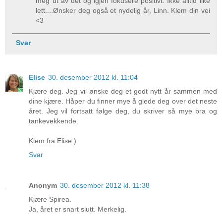
meg ut av det og igjen fokusere positivt. Ikke alltid like
lett....Ønsker deg også et nydelig år, Linn. Klem din vei
<3
Svar
Elise
30. desember 2012 kl. 11:04
Kjære deg. Jeg vil ønske deg et godt nytt år sammen med
dine kjære. Håper du finner mye å glede deg over det neste
året. Jeg vil fortsatt følge deg, du skriver så mye bra og
tankevekkende.
Klem fra Elise:)
Svar
Anonym
30. desember 2012 kl. 11:38
Kjære Spirea.
Ja, året er snart slutt. Merkelig.