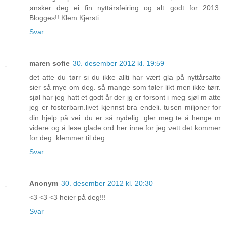
ønsker deg ei fin nyttårsfeiring og alt godt for 2013.
Blogges!! Klem Kjersti
Svar
maren sofie
30. desember 2012 kl. 19:59
det atte du tørr si du ikke allti har vært gla på nyttårsafto
sier så mye om deg. så mange som føler likt men ikke tørr.
sjøl har jeg hatt et godt år der jg er forsont i meg sjøl m atte
jeg er fosterbarn.livet kjennst bra endeli. tusen miljoner for
din hjelp på vei. du er så nydelig. gler meg te å henge m
videre og å lese glade ord her inne for jeg vett det kommer
for deg. klemmer til deg
Svar
Anonym
30. desember 2012 kl. 20:30
<3 <3 <3 heier på deg!!!
Svar