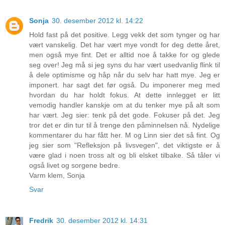
Sonja
30. desember 2012 kl. 14:22
Hold fast på det positive. Legg vekk det som tynger og har
vært vanskelig. Det har vært mye vondt for deg dette året,
men også mye fint. Det er alltid noe å takke for og glede
seg over! Jeg må si jeg syns du har vært usedvanlig flink til
å dele optimisme og håp når du selv har hatt mye. Jeg er
imponert. har sagt det før også. Du imponerer meg med
hvordan du har holdt fokus. At dette innlegget er litt
vemodig handler kanskje om at du tenker mye på alt som
har vært. Jeg sier: tenk på det gode. Fokuser på det. Jeg
tror det er din tur til å trenge den påminnelsen nå. Nydelige
kommentarer du har fått her. M og Linn sier det så fint. Og
jeg sier som "Refleksjon på livsvegen", det viktigste er å
være glad i noen tross alt og bli elsket tilbake. Så tåler vi
også livet og sorgene bedre.
Varm klem, Sonja
Svar
Fredrik
30. desember 2012 kl. 14:31