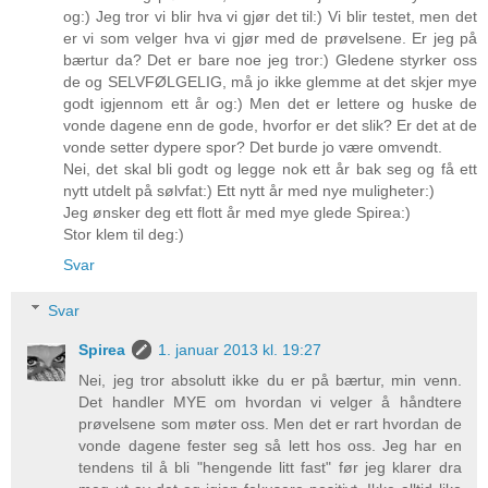
og:) Jeg tror vi blir hva vi gjør det til:) Vi blir testet, men det
er vi som velger hva vi gjør med de prøvelsene. Er jeg på
bærtur da? Det er bare noe jeg tror:) Gledene styrker oss
de og SELVFØLGELIG, må jo ikke glemme at det skjer mye
godt igjennom ett år og:) Men det er lettere og huske de
vonde dagene enn de gode, hvorfor er det slik? Er det at de
vonde setter dypere spor? Det burde jo være omvendt.
Nei, det skal bli godt og legge nok ett år bak seg og få ett
nytt utdelt på sølvfat:) Ett nytt år med nye muligheter:)
Jeg ønsker deg ett flott år med mye glede Spirea:)
Stor klem til deg:)
Svar
Svar
Spirea
1. januar 2013 kl. 19:27
Nei, jeg tror absolutt ikke du er på bærtur, min venn.
Det handler MYE om hvordan vi velger å håndtere
prøvelsene som møter oss. Men det er rart hvordan de
vonde dagene fester seg så lett hos oss. Jeg har en
tendens til å bli "hengende litt fast" før jeg klarer dra