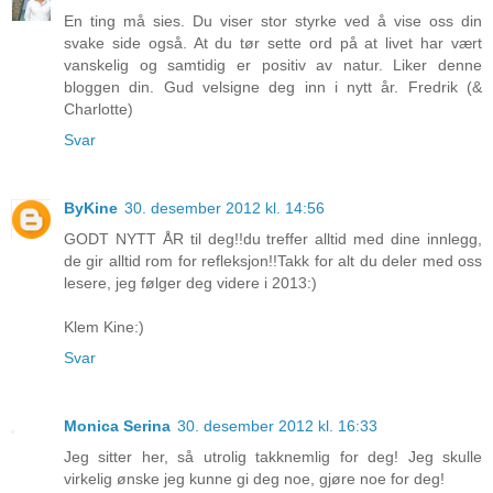
En ting må sies. Du viser stor styrke ved å vise oss din
svake side også. At du tør sette ord på at livet har vært
vanskelig og samtidig er positiv av natur. Liker denne
bloggen din. Gud velsigne deg inn i nytt år. Fredrik (&
Charlotte)
Svar
ByKine
30. desember 2012 kl. 14:56
GODT NYTT ÅR til deg!!du treffer alltid med dine innlegg,
de gir alltid rom for refleksjon!!Takk for alt du deler med oss
lesere, jeg følger deg videre i 2013:)
Klem Kine:)
Svar
Monica Serina
30. desember 2012 kl. 16:33
Jeg sitter her, så utrolig takknemlig for deg! Jeg skulle
virkelig ønske jeg kunne gi deg noe, gjøre noe for deg!