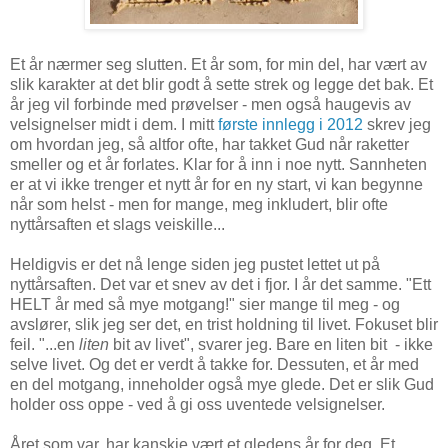
Et år nærmer seg slutten. Et år som, for min del, har vært av
slik karakter at det blir godt å sette strek og legge det bak. Et
år jeg vil forbinde med prøvelser - men også haugevis av
velsignelser midt i dem. I mitt
første innlegg i 2012
skrev jeg
om hvordan jeg, så altfor ofte, har takket Gud når raketter
smeller og et år forlates. Klar for å inn i noe nytt. Sannheten
er at vi ikke trenger et nytt år for en ny start, vi kan begynne
når som helst - men for mange, meg inkludert, blir ofte
nyttårsaften et slags veiskille...
Heldigvis er det nå lenge siden jeg pustet lettet ut på
nyttårsaften. Det var et snev av det i fjor. I år det samme. "Ett
HELT år med så mye motgang!" sier mange til meg - og
avslører, slik jeg ser det, en trist holdning til livet. Fokuset blir
feil. "...en
liten
bit av livet", svarer jeg. Bare en liten bit - ikke
selve livet. Og det er verdt å takke for. Dessuten, et år med
en del motgang, inneholder også mye glede. Det er slik Gud
holder oss oppe - ved å gi oss uventede velsignelser.
Året som var, har kanskje vært et gledens år for deg. Et