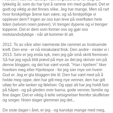
lykkelig år, som du har lyst å ramme inn med gullkant. Det er
godt og viktig at det finnes slike. Jeg har mange. Men så rart
hvor forskjellige årene kan være, og så forskjellige vi
opplever dem? Ingen av oss kan leve på overflaten hele
tiden (selvom noen prøver). Vi trenger dypene og vi trenger
toppene. Det er dem som former oss og gjør oss
motstandsdyktige - når alt kommer til alt.
2012. To av våre aller nærmeste ble rammet av livstruende
kreft. Den ene - er nå mirakuløst frisk. Den andre - mister vi i
2013. Selv er jeg enda syk, men jeg går små skritt fremover.
Så har jeg også blitt prøvd på mye av det jeg skriver om på
denne bloggen, og det har vært vondt. "Han i kjellern" liker
hverken meg eller Hjertespor - for jeg sier mye om hvem
Gud er. Jeg er gla bloggen ble til. Den har vært med på å
holde meg oppe, den har gitt meg nye venner, den har gitt
utløp for alle tanker og følelser. Og oppi alt har jeg holdt fast
på håpet - og på gleden over barna, gode venner, familie og
fine dager. Det er viktig å telle velsignelser fremfor skuffelser
og sorger. Noen dager glemmer jeg det...
De siste dager i året, er jeg - og kanskje mange med meg,