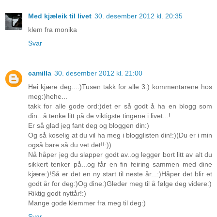
Med kjæleik til livet
30. desember 2012 kl. 20:35
klem fra monika
Svar
camilla
30. desember 2012 kl. 21:00
Hei kjære deg...:)Tusen takk for alle 3:) kommentarene hos
meg:)hehe...
takk for alle gode ord:)det er så godt å ha en blogg som
din...å tenke litt på de viktigste tingene i livet...!
Er så glad jeg fant deg og bloggen din:)
Og så koselig at du vil ha meg i blogglisten din!:)(Du er i min
også bare så du vet det!!:))
Nå håper jeg du slapper godt av..og legger bort litt av alt du
sikkert tenker på...og får en fin feiring sammen med dine
kjære:)!Så er det en ny start til neste år...:)Håper det blir et
godt år for deg:)Og dine:)Gleder meg til å følge deg videre:)
Riktig godt nyttår!:)
Mange gode klemmer fra meg til deg:)
Svar