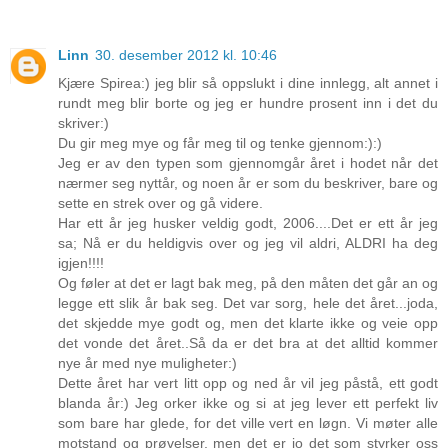
Linn
30. desember 2012 kl. 10:46
Kjære Spirea:) jeg blir så oppslukt i dine innlegg, alt annet i
rundt meg blir borte og jeg er hundre prosent inn i det du
skriver:)
Du gir meg mye og får meg til og tenke gjennom:):)
Jeg er av den typen som gjennomgår året i hodet når det
nærmer seg nyttår, og noen år er som du beskriver, bare og
sette en strek over og gå videre.
Har ett år jeg husker veldig godt, 2006....Det er ett år jeg
sa; Nå er du heldigvis over og jeg vil aldri, ALDRI ha deg
igjen!!!!
Og føler at det er lagt bak meg, på den måten det går an og
legge ett slik år bak seg. Det var sorg, hele det året...joda,
det skjedde mye godt og, men det klarte ikke og veie opp
det vonde det året..Så da er det bra at det alltid kommer
nye år med nye muligheter:)
Dette året har vert litt opp og ned år vil jeg påstå, ett godt
blanda år:) Jeg orker ikke og si at jeg lever ett perfekt liv
som bare har glede, for det ville vert en løgn. Vi møter alle
motstand og prøvelser, men det er jo det som styrker oss