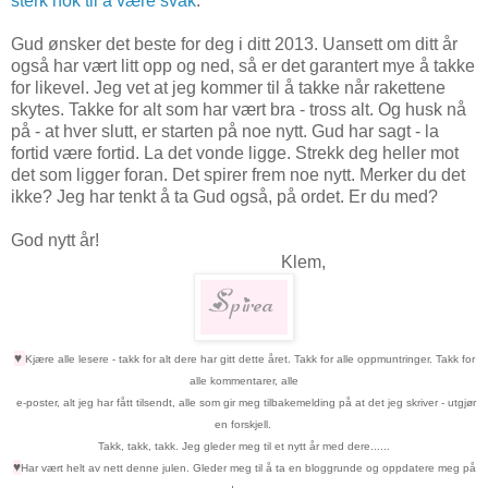
sterk nok til å være svak
.
Gud ønsker det beste for deg i ditt 2013. Uansett om ditt år
også har vært litt opp og ned, så er det garantert mye å takke
for likevel. Jeg vet at jeg kommer til å takke når rakettene
skytes. Takke for alt som har vært bra - tross alt. Og husk nå
på - at hver slutt, er starten på noe nytt. Gud har sagt - la
fortid være fortid. La det vonde ligge. Strekk deg heller mot
det som ligger foran. Det spirer frem noe nytt. Merker du det
ikke? Jeg har tenkt å ta Gud også, på ordet. Er du med?
God nytt år!
Klem,
♥
Kjære alle lesere - takk for alt dere har gitt dette året.
Takk for alle
oppmuntringer. Takk for
alle ko
mmentarer,
alle
e-poster, alt jeg har fått tilsendt, alle som gir meg tilbakemelding på at det jeg skriver - utgjør
en forskjell.
Takk, takk, takk. Jeg gleder meg til et nytt år med dere......
♥
Har vært helt av nett denne julen. Gleder meg til å ta en bloggrunde og oppdatere meg på