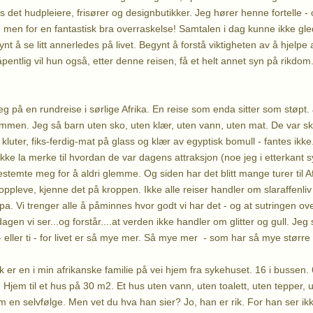
nes det hudpleiere, frisører og designbutikker. Jeg hører henne fortelle -
, men for en fantastisk bra overraskelse! Samtalen i dag kunne ikke gl
ynt å se litt annerledes på livet. Begynt å forstå viktigheten av å hjelp
entlig vil hun også, etter denne reisen, få et helt annet syn på rikdom
eg på en rundreise i sørlige Afrika. En reise som enda sitter som støpt.
ummen. Jeg så barn uten sko, uten klær, uten vann, uten mat. De var ski
luter, fiks-ferdig-mat på glass og klær av egyptisk bomull - fantes ikke
kke la merke til hvordan de var dagens attraksjon (noe jeg i etterkant 
estemte meg for å aldri glemme. Og siden har det blitt mange turer til Af
 oppleve, kjenne det på kroppen. Ikke alle reiser handler om slaraffenli
pa. Vi trenger alle å påminnes hvor godt vi har det - og at sutringen over 
gen vi ser...og forstår....at verden ikke handler om glitter og gull. Jeg
 - eller ti - for livet er så mye mer. Så mye mer - som har så mye større 
k er en i min afrikanske familie på vei hjem fra sykehuset. 16 i bussen
 Hjem til et hus på 30 m2. Et hus uten vann, uten toalett, uten tepper, ut
 en selvfølge. Men vet du hva han sier? Jo, han er rik. For han ser ikk