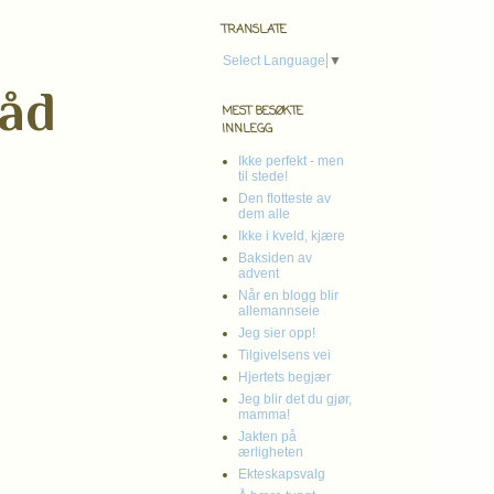
TRANSLATE
Select Language
▼
råd
MEST BESØKTE
INNLEGG
Ikke perfekt - men
til stede!
Den flotteste av
dem alle
Ikke i kveld, kjære
Baksiden av
advent
Når en blogg blir
allemannseie
Jeg sier opp!
Tilgivelsens vei
Hjertets begjær
Jeg blir det du gjør,
mamma!
Jakten på
ærligheten
Ekteskapsvalg