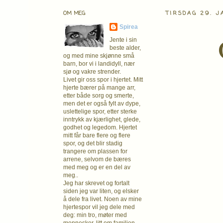
OM MEG
TIRSDAG 29. J
Spirea
Jente i sin
beste alder,
og med mine skjønne små
barn, bor vi i landidyll, nær
sjø og vakre strender.
Livet gir oss spor i hjertet. Mitt
hjerte bærer på mange arr,
etter både sorg og smerte,
men det er også fylt av dype,
uslettelige spor, etter sterke
inntrykk av kjærlighet, glede,
godhet og legedom. Hjertet
mitt får bare flere og flere
spor, og det blir stadig
trangere om plassen for
arrene, selvom de bæres
med meg og er en del av
meg..
Jeg har skrevet og fortalt
siden jeg var liten, og elsker
å dele fra livet. Noen av mine
hjertespor vil jeg dele med
deg: min tro, møter med