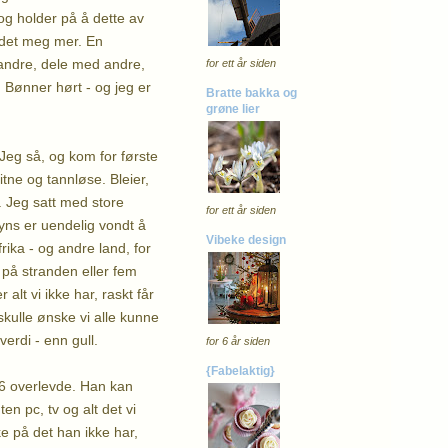
 og holder på å dette av
edet meg mer. En
e andre, dele med andre,
for ett år siden
. Bønner hørt - og jeg er
Bratte bakka og
grøne lier
 Jeg så, og kom for første
tne og tannløse. Bleier,
. Jeg satt med store
for ett år siden
syns er uendelig vondt å
Vibeke design
rika - og andre land, for
v på stranden eller fem
alt vi ikke har, raskt får
 skulle ønske vi alle kunne
verdi - enn gull.
for 6 år siden
{Fabelaktig}
. 6 overlevde. Han kan
en pc, tv og alt det vi
e på det han ikke har,