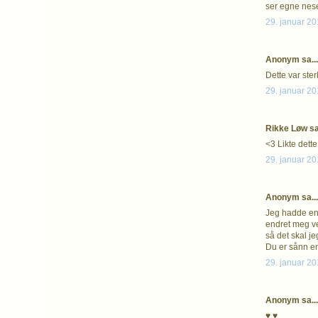
ser egne nese
29. januar 20
Anonym sa...
Dette var ster
29. januar 20
Rikke Løw sa.
<3 Likte dett
29. januar 20
Anonym sa...
Jeg hadde en 
endret meg vel
så det skal je
Du er sånn en
29. januar 20
Anonym sa...
♥ ♥