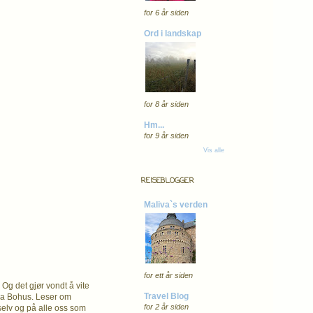
for 6 år siden
Ord i landskap
for 8 år siden
Hm...
for 9 år siden
Vis alle
REISEBLOGGER
Maliva`s verden
for ett år siden
 Og det gjør vondt å vite
Travel Blog
fra Bohus. Leser om
for 2 år siden
 selv og på alle oss som