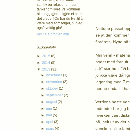
mennesker, litt om familien,
samliv og relasjoner - og
tanker om livet. Velkommen
hit! Legg gjerne igjen et spor,
det gleder! Og har du lyst til å
være med som følger, blir jeg
også veldig gla!
Nettopp pusset opp 
Vis hele profilen min
se at den kommer f
fjorårets. Hytte på
BLOGGARKIV
Min venn - materia
►
2015
(8)
hodet med fornuft. 
►
2014
(5)
slik" sier hun. "Vi
▼
2013
(31)
jo ikke være dårlig
►
desember
(3)
ingenting med 7 mil
►
november
(2)
henne enda litt har
►
oktober
(1)
►
september
(2)
Verdens beste venn
►
august
(2)
måneder har jeg be
►
juni
(1)
hverken vært diskrè
►
mai
(5)
nå, helt ut av det 
►
april
(3)
vanskeligstilte fa
►
mars
(4)