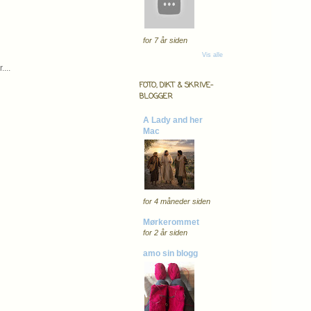
for 7 år siden
Vis alle
...
FOTO, DIKT & SKRIVE-
BLOGGER
A Lady and her
Mac
for 4 måneder siden
Mørkerommet
for 2 år siden
amo sin blogg