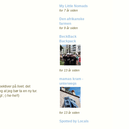
My Little Nomads
for 7 år siden
Den afrikanske
farmen
for 9 år siden
BeckBack
Backpack
for 13 år siden
mamas kram -
unterwegs
tiver på livet. det
 at jeg bør ta en ny tur.
t ;-) he-he!!)
for 13 år siden
Spotted by Locals