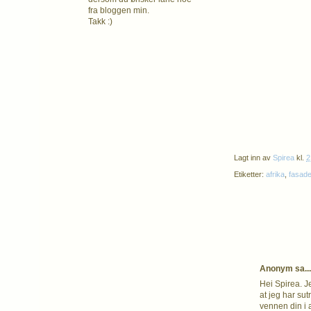
fra bloggen min.
Takk :)
Lagt inn av
Spirea
kl.
2
Etiketter:
afrika
,
fasad
Anonym sa...
Hei Spirea. Je
at jeg har su
vennen din i 