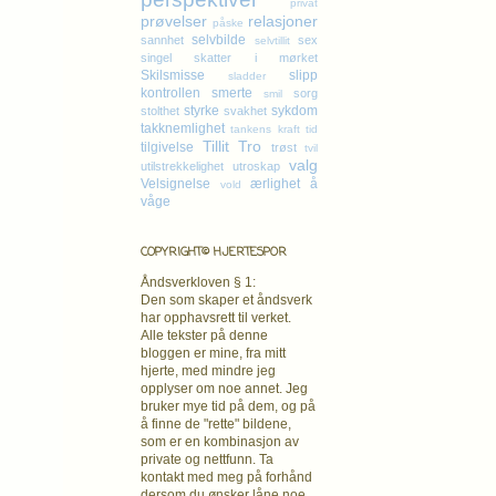
privat
prøvelser
relasjoner
påske
selvbilde
sannhet
sex
selvtillit
singel
skatter i mørket
Skilsmisse
slipp
sladder
kontrollen
smerte
sorg
smil
styrke
sykdom
stolthet
svakhet
takknemlighet
tankens kraft
tid
Tillit
Tro
tilgivelse
trøst
tvil
valg
utilstrekkelighet
utroskap
Velsignelse
ærlighet
å
vold
våge
COPYRIGHT© HJERTESPOR
Åndsverkloven § 1:
Den som skaper et åndsverk
har opphavsrett
til verket.
Alle tekster på denne
bloggen er mine, fra mitt
hjerte, med mindre jeg
opplyser om noe annet. Jeg
bruker mye tid på dem, og på
å finne de "rette" bildene,
som er en kombinasjon av
private og nettfunn. Ta
kontakt med meg på forhånd
dersom du ønsker låne noe