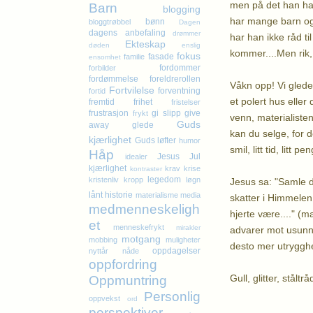
men på det han har
Barn
blogging
har mange barn og b
bønn
bloggtrøbbel
Dagen
dagens anbefaling
drømmer
har han ikke råd t
Ekteskap
døden
enslig
kommer....Men rik, 
fokus
fasade
familie
ensomhet
fordommer
forbilder
fordømmelse
foreldrerollen
Våkn opp! Vi gleder
Fortvilelse
forventning
fortid
et polert hus eller
fremtid
frihet
fristelser
frustrasjon
gi slipp
give
frykt
venn, materialiste
Guds
away
glede
kan du selge, for 
kjærlighet
Guds løfter
humor
smil, litt tid, lit
Håp
Jesus
Jul
idealer
kjærlighet
krav
krise
kontraster
legedom
kristenliv
kropp
løgn
Jesus sa: "Samle d
lånt historie
materialisme
media
skatter i Himmelen,
medmenneskeligh
hjerte være...." (m
et
menneskefrykt
mirakler
advarer mot usunn s
motgang
mobbing
muligheter
desto mer utrygghe
oppdagelser
nyttår
nåde
oppfordring
Gull, glitter, stålt
Oppmuntring
Personlig
oppvekst
ord
Kl
perspektiver