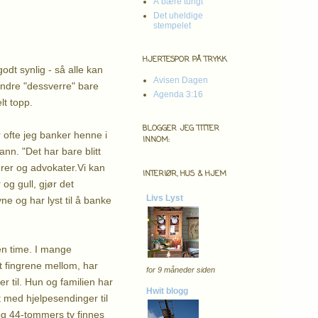
Å bære tungt
Det uheldige
stempelet
HJERTESPOR PÅ TRYKK
odt synlig - så alle kan
Avisen Dagen
andre "dessverre" bare
Agenda 3:16
lt topp.
BLOGGER JEG TITTER
 ofte jeg banker henne i
INNOM:
ann. "Det har bare blitt
sorer og advokater.Vi kan
INTERIØR, HUS & HJEM
og gull, gjør det
Livs Lyst
ne og har lyst til å banke
en time. I mange
t fingrene mellom, har
for 9 måneder siden
r til. Hun og familien har
Hwit blogg
t med hjelpesendinger til
 og 44-tommers tv finnes