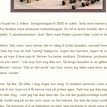
huset for 1 million. Designertapet til 3000 kr rullen. Sofa med merket g
ra landets mest ekslusive møbeldesigner. En bil er årets modell, den 
 fjellet. 5 utenlandsreiser i året. Barn med Ralph Lauren-klær. Livet er he
listen. Min venn, som mener det er viktig å holde fasaden, uansett hvor
Selv har hun en helt "vanlig" bakgrunn. Ingen stor karriere, ingen rik m
 har så mye å leve opp til. Venner fra beste vestkant. Direktører, profes
ere enn dem.". Lån bryr hun seg ikke om. Så lenge fasaden er av glitter 
lioner i minus. "Det er det verdt" sier hun, mens jeg sitter med store øy
dere i hodet.
er. Så like. Så ulike. I dag ringte hun meg. Vi snakket sammen i over 
dt til min Gud om å få henne ned på jorden igjen. Selv har jeg ikke lag
t eller blyg - men jeg har ikke klart det. Da må det guddommelige krefte
blå, meldt seg på en leir som varer en hel måned. Da skal de reise rund
milier. De kommer til å se fattigdom og nød, spa-sentrene er langt unna