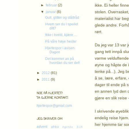
ikke. Ei heller fin
►
februar
(2)
stolen. Overrasket
▼
januar
(6)
Gull, glitter og ståltråd
materialist har beg
Hvem ser du i speilet
glede andre. Forhåp
ditt?
rørt.
Ikke i kveld, kjære....
På våre høye hester
Da jeg var 13 var j
Hjertespor i avisen
gang tett innpå sl
Dagen
varme velduftende k
Det kommer an på
hvordan du ser det!
øyne og håpte de i
tenke på...). Jeg b
►
2012
(81)
å se, lære, erfare,
►
2011
(9)
dager til ende på s
en annen lyd den da
NOE PÅ HJERTET?
gjøre en slik reise
TA GJERNE KONTAKT:
hjertespor@gmail.com
I skrivende øyeblik
endelig reise hjem.
JEG SKRIVER OM
her hjemme tar som
advent
afrika
Agenda 3:16