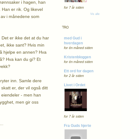
grønnsaker i hagen, han
for 7 år siden
 Han er rik. Og likevel
Vis alle
ig av i månedene som
TRO
 Det er ikke det at du har
med Gud i
hverdagen
det, ikke sant? Hvis min
for én måned siden
r å hjelpe en annen? Hva
Kristenbloggen
på? Hva kan du gi? Et
for én måned siden
 vekk?
Ett ord for dagen
for 2 år siden
bryter inn. Samle dere
Livet i Ordet
katt er, der vil også ditt
er eiendeler - men han
trygghet, men gir oss
for 7 år siden
..
Fra Guds hjerte