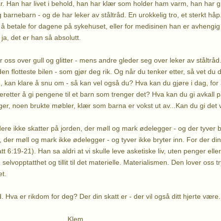
. Han har livet i behold, han har klær som holder ham varm, han har 
arnebarn - og de har leker av ståltråd. En urokkelig tro, et sterkt håp.
il å betale for dagene på sykehuset, eller for medisinen han er avheng
ja, det er han så absolutt.
 oss over gull og glitter - mens andre gleder seg over leker av ståltråd.
 den flotteste bilen - som gjør deg rik. Og når du tenker etter, så vet du 
n, kan klare å snu om - så kan vel også du? Hva kan du gjøre i dag, fo
deretter å gi pengene til et barn som trenger det? Hva kan du gi avkall 
t penger, noen brukte møbler, klær som barna er vokst ut av...Kan du gi det
ere ikke skatter på jorden, der møll og mark ødelegger - og der tyver 
 der møll og mark ikke ødelegger - og tyver ikke bryter inn. For der din s
att 6:19-21). Han sa aldri at vi skulle leve asketiske liv, uten penger ell
elvopptatthet og tillit til det materielle. Materialismen. Den lover oss 
t.
råd. Hva er rikdom for deg? Der din skatt er - der vil også ditt hjerte være..
em,