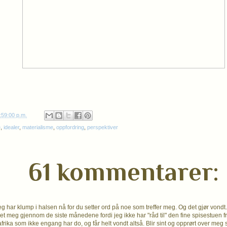
:59:00 p.m.
e
,
idealer
,
materialisme
,
oppfordring
,
perspektiver
61 kommentarer:
g har klump i halsen nå for du setter ord på noe som treffer meg. Og det gjør vondt.
tret meg gjennom de siste månedene fordi jeg ikke har "råd til" den fine spisestuen 
afrika som ikke engang har do, og får helt vondt altså. Blir sint og opprørt over meg