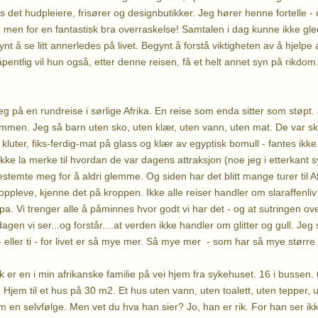
nes det hudpleiere, frisører og designbutikker. Jeg hører henne fortelle -
, men for en fantastisk bra overraskelse! Samtalen i dag kunne ikke gl
ynt å se litt annerledes på livet. Begynt å forstå viktigheten av å hjelp
entlig vil hun også, etter denne reisen, få et helt annet syn på rikdom
eg på en rundreise i sørlige Afrika. En reise som enda sitter som støpt.
ummen. Jeg så barn uten sko, uten klær, uten vann, uten mat. De var ski
luter, fiks-ferdig-mat på glass og klær av egyptisk bomull - fantes ikke
kke la merke til hvordan de var dagens attraksjon (noe jeg i etterkant 
estemte meg for å aldri glemme. Og siden har det blitt mange turer til Af
 oppleve, kjenne det på kroppen. Ikke alle reiser handler om slaraffenli
pa. Vi trenger alle å påminnes hvor godt vi har det - og at sutringen over 
gen vi ser...og forstår....at verden ikke handler om glitter og gull. Jeg
 - eller ti - for livet er så mye mer. Så mye mer - som har så mye større 
k er en i min afrikanske familie på vei hjem fra sykehuset. 16 i bussen
 Hjem til et hus på 30 m2. Et hus uten vann, uten toalett, uten tepper, ut
 en selvfølge. Men vet du hva han sier? Jo, han er rik. For han ser ikk