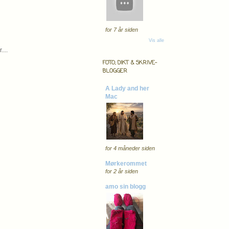
for 7 år siden
Vis alle
...
FOTO, DIKT & SKRIVE-
BLOGGER
A Lady and her
Mac
for 4 måneder siden
Mørkerommet
for 2 år siden
amo sin blogg