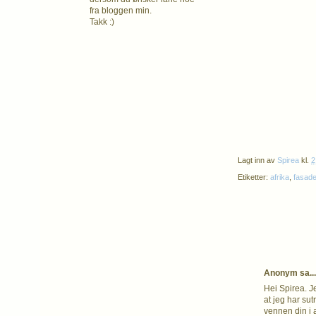
fra bloggen min.
Takk :)
Lagt inn av
Spirea
kl.
2
Etiketter:
afrika
,
fasad
Anonym sa...
Hei Spirea. Je
at jeg har su
vennen din i 