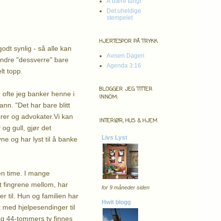
Å bære tungt
Det uheldige
stempelet
HJERTESPOR PÅ TRYKK
odt synlig - så alle kan
Avisen Dagen
andre "dessverre" bare
Agenda 3:16
lt topp.
BLOGGER JEG TITTER
 ofte jeg banker henne i
INNOM:
ann. "Det har bare blitt
sorer og advokater.Vi kan
INTERIØR, HUS & HJEM
og gull, gjør det
Livs Lyst
ne og har lyst til å banke
en time. I mange
t fingrene mellom, har
for 9 måneder siden
r til. Hun og familien har
Hwit blogg
t med hjelpesendinger til
 og 44-tommers tv finnes