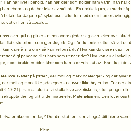
. Han har livet i behold, han har klær som holder ham varm, han har 
arnebarn - og de har leker av ståltråd. En urokkelig tro, et sterkt håp.
il å betale for dagene på sykehuset, eller for medisinen han er avheng
ja, det er han så absolutt.
 oss over gull og glitter - mens andre gleder seg over leker av ståltråd.
 den flotteste bilen - som gjør deg rik. Og når du tenker etter, så vet du 
n, kan klare å snu om - så kan vel også du? Hva kan du gjøre i dag, fo
deretter å gi pengene til et barn som trenger det? Hva kan du gi avkall 
t penger, noen brukte møbler, klær som barna er vokst ut av...Kan du gi det
ere ikke skatter på jorden, der møll og mark ødelegger - og der tyver 
 der møll og mark ikke ødelegger - og tyver ikke bryter inn. For der din s
att 6:19-21). Han sa aldri at vi skulle leve asketiske liv, uten penger ell
elvopptatthet og tillit til det materielle. Materialismen. Den lover oss 
t.
råd. Hva er rikdom for deg? Der din skatt er - der vil også ditt hjerte være..
em,