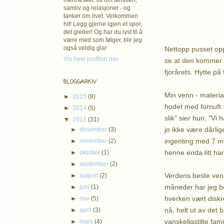
mennesker, litt om familien,
samliv og relasjoner - og
tanker om livet. Velkommen
hit! Legg gjerne igjen et spor,
det gleder! Og har du lyst til å
være med som følger, blir jeg
også veldig gla!
Nettopp pusset opp 
Vis hele profilen min
se at den kommer f
fjorårets. Hytte på
BLOGGARKIV
Min venn - materia
►
2015
(8)
hodet med fornuft. 
►
2014
(5)
slik" sier hun. "Vi
▼
2013
(31)
jo ikke være dårlig
►
desember
(3)
ingenting med 7 mil
►
november
(2)
henne enda litt har
►
oktober
(1)
►
september
(2)
Verdens beste venn
►
august
(2)
måneder har jeg be
►
juni
(1)
hverken vært diskrè
►
mai
(5)
nå, helt ut av det 
►
april
(3)
vanskeligstilte fa
►
mars
(4)