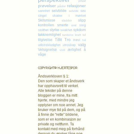
privat
prøvelser
relasjoner
påske
selvbilde
sannhet
sex
selvtillit
singel
skatter i mørket
Skilsmisse
slipp
sladder
kontrollen
smerte
sorg
smil
styrke
sykdom
stolthet
svakhet
takknemlighet
tankens kraft
tid
Tillit
Tro
tilgivelse
trøst
tvil
valg
utilstrekkelighet
utroskap
Velsignelse
ærlighet
å
vold
våge
COPYRIGHT© HJERTESPOR
Åndsverkloven § 1:
Den som skaper et åndsverk
har opphavsrett
til verket.
Alle tekster på denne
bloggen er mine, fra mitt
hjerte, med mindre jeg
opplyser om noe annet. Jeg
bruker mye tid på dem, og på
å finne de "rette" bildene,
som er en kombinasjon av
private og nettfunn. Ta
kontakt med meg på forhånd
dersom du ønsker låne noe