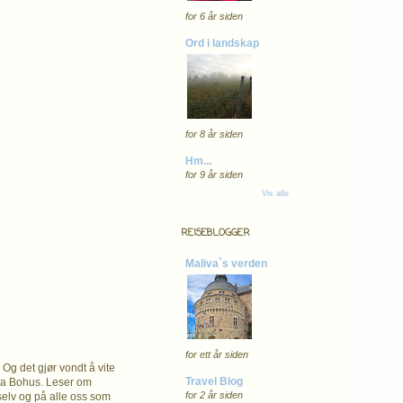
for 6 år siden
Ord i landskap
for 8 år siden
Hm...
for 9 år siden
Vis alle
REISEBLOGGER
Maliva`s verden
for ett år siden
 Og det gjør vondt å vite
Travel Blog
fra Bohus. Leser om
for 2 år siden
 selv og på alle oss som