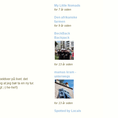
My Little Nomads
for 7 år siden
Den afrikanske
farmen
for 9 år siden
BeckBack
Backpack
for 13 år siden
mamas kram -
unterwegs
tiver på livet. det
 at jeg bør ta en ny tur.
t ;-) he-he!!)
for 13 år siden
Spotted by Locals