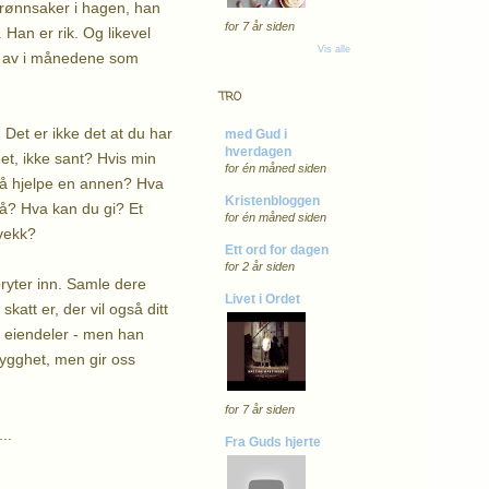
grønnsaker i hagen, han
for 7 år siden
 Han er rik. Og likevel
Vis alle
ig av i månedene som
TRO
 Det er ikke det at du har
med Gud i
hverdagen
det, ikke sant? Hvis min
for én måned siden
r å hjelpe en annen? Hva
Kristenbloggen
på? Hva kan du gi? Et
for én måned siden
 vekk?
Ett ord for dagen
for 2 år siden
bryter inn. Samle dere
Livet i Ordet
katt er, der vil også ditt
er eiendeler - men han
trygghet, men gir oss
for 7 år siden
..
Fra Guds hjerte