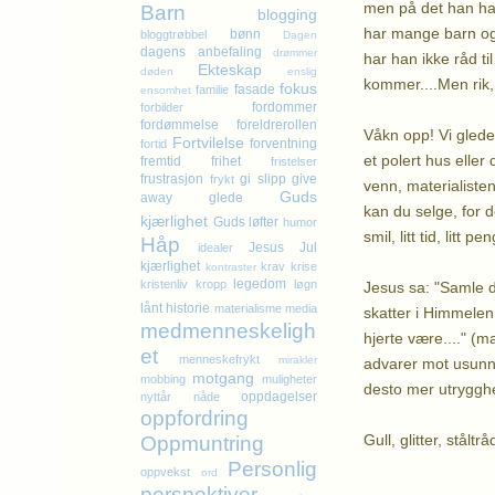
men på det han har
Barn
blogging
har mange barn og b
bønn
bloggtrøbbel
Dagen
dagens anbefaling
drømmer
har han ikke råd t
Ekteskap
døden
enslig
kommer....Men rik, 
fokus
fasade
familie
ensomhet
fordommer
forbilder
fordømmelse
foreldrerollen
Våkn opp! Vi gleder
Fortvilelse
forventning
fortid
et polert hus eller
fremtid
frihet
fristelser
frustrasjon
gi slipp
give
frykt
venn, materialiste
Guds
away
glede
kan du selge, for 
kjærlighet
Guds løfter
humor
smil, litt tid, lit
Håp
Jesus
Jul
idealer
kjærlighet
krav
krise
kontraster
legedom
kristenliv
kropp
løgn
Jesus sa: "Samle d
lånt historie
materialisme
media
skatter i Himmelen,
medmenneskeligh
hjerte være...." (m
et
menneskefrykt
mirakler
advarer mot usunn s
motgang
mobbing
muligheter
desto mer utrygghe
oppdagelser
nyttår
nåde
oppfordring
Gull, glitter, stålt
Oppmuntring
Personlig
oppvekst
ord
Kl
perspektiver