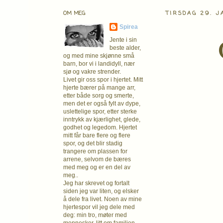
OM MEG
TIRSDAG 29. J
Spirea
Jente i sin
beste alder,
og med mine skjønne små
barn, bor vi i landidyll, nær
sjø og vakre strender.
Livet gir oss spor i hjertet. Mitt
hjerte bærer på mange arr,
etter både sorg og smerte,
men det er også fylt av dype,
uslettelige spor, etter sterke
inntrykk av kjærlighet, glede,
godhet og legedom. Hjertet
mitt får bare flere og flere
spor, og det blir stadig
trangere om plassen for
arrene, selvom de bæres
med meg og er en del av
meg..
Jeg har skrevet og fortalt
siden jeg var liten, og elsker
å dele fra livet. Noen av mine
hjertespor vil jeg dele med
deg: min tro, møter med