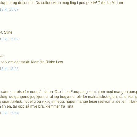
tupper og det er det. Du setter søren meg ting i perspektiv! Takk fra Miriam
13 kl. 15:07
kt. Stine
13 kl. 15:09
..
e selv om det stakk. Klem fra Rikke Løw
13 kl. 15:25
sånn en reise for noen år siden. Dro til østEorupa og kom hjem med mangen perspek
dig. de gangene jeg kjenner at jeg begynner blir for matrialistisk igjen, så tenker jeg
g snart faktisk. nydelig og viktig innlegg. håper mange leser (selvom at det er litt lang
 fin en, tar opp så mye bra. klemmer fra Tina
13 kl. 15:54