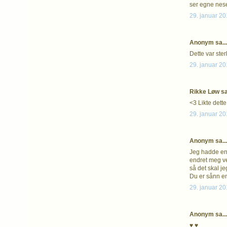
ser egne nese
29. januar 20
Anonym sa...
Dette var ster
29. januar 20
Rikke Løw sa.
<3 Likte dett
29. januar 20
Anonym sa...
Jeg hadde en 
endret meg vel
så det skal je
Du er sånn en
29. januar 20
Anonym sa...
♥ ♥