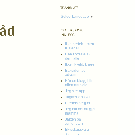
TRANSLATE
Select Language
▼
råd
MEST BESØKTE
INNLEGG
Ikke perfekt - men
til stede!
Den flotteste av
dem alle
Ikke i kveld, kjære
Baksiden av
advent
Når en blogg blir
allemannseie
Jeg sier opp!
Tilgivelsens vei
Hjertets begjær
Jeg blir det du gjør,
mamma!
Jakten på
ærligheten
Ekteskapsvalg