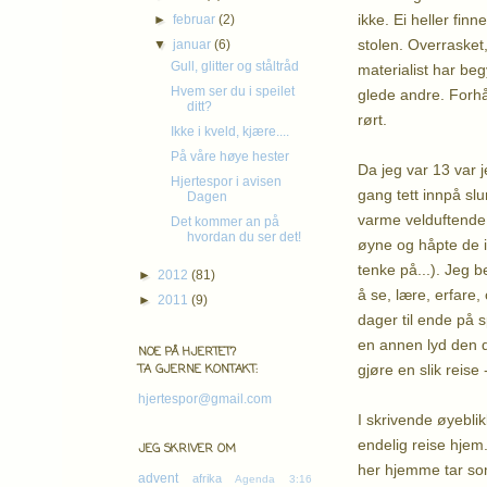
ikke. Ei heller fin
►
februar
(2)
stolen. Overrasket
▼
januar
(6)
Gull, glitter og ståltråd
materialist har beg
Hvem ser du i speilet
glede andre. Forhåp
ditt?
rørt.
Ikke i kveld, kjære....
På våre høye hester
Da jeg var 13 var j
Hjertespor i avisen
gang tett innpå sl
Dagen
varme velduftende k
Det kommer an på
hvordan du ser det!
øyne og håpte de i
tenke på...). Jeg b
►
2012
(81)
å se, lære, erfare,
►
2011
(9)
dager til ende på s
en annen lyd den da
NOE PÅ HJERTET?
gjøre en slik reise
TA GJERNE KONTAKT:
hjertespor@gmail.com
I skrivende øyeblik
endelig reise hjem.
JEG SKRIVER OM
her hjemme tar som
advent
afrika
Agenda 3:16