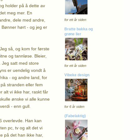
 og holder på å dette av
edet meg mer. En
e andre, dele med andre,
for ett år siden
. Bønner hørt - og jeg er
Bratte bakka og
grøne lier
 Jeg så, og kom for første
tne og tannløse. Bleier,
. Jeg satt med store
for ett år siden
syns er uendelig vondt å
Vibeke design
rika - og andre land, for
v på stranden eller fem
alt vi ikke har, raskt får
 skulle ønske vi alle kunne
verdi - enn gull.
for 6 år siden
{Fabelaktig}
. 6 overlevde. Han kan
en pc, tv og alt det vi
e på det han ikke har,