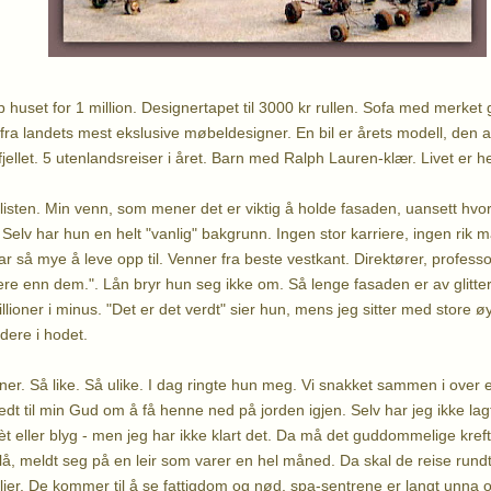
huset for 1 million. Designertapet til 3000 kr rullen. Sofa med merket g
ra landets mest ekslusive møbeldesigner. En bil er årets modell, den 
 fjellet. 5 utenlandsreiser i året. Barn med Ralph Lauren-klær. Livet er he
listen. Min venn, som mener det er viktig å holde fasaden, uansett hvor
Selv har hun en helt "vanlig" bakgrunn. Ingen stor karriere, ingen rik m
 har så mye å leve opp til. Venner fra beste vestkant. Direktører, profes
ere enn dem.". Lån bryr hun seg ikke om. Så lenge fasaden er av glitter 
lioner i minus. "Det er det verdt" sier hun, mens jeg sitter med store øy
dere i hodet.
er. Så like. Så ulike. I dag ringte hun meg. Vi snakket sammen i over 
dt til min Gud om å få henne ned på jorden igjen. Selv har jeg ikke lag
t eller blyg - men jeg har ikke klart det. Da må det guddommelige krefte
blå, meldt seg på en leir som varer en hel måned. Da skal de reise rund
milier. De kommer til å se fattigdom og nød, spa-sentrene er langt unna