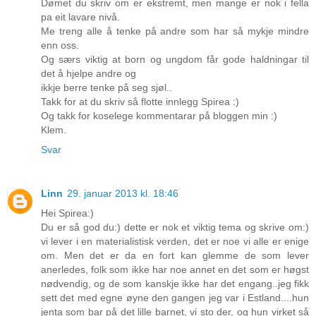
Dømet du skriv om er ekstremt, men mange er nok i fella
pa eit lavare nivå.
Me treng alle å tenke på andre som har så mykje mindre
enn oss.
Og særs viktig at born og ungdom får gode haldningar til
det å hjelpe andre og
ikkje berre tenke på seg sjøl..
Takk for at du skriv så flotte innlegg Spirea :)
Og takk for koselege kommentarar på bloggen min :)
Klem.
Svar
Linn
29. januar 2013 kl. 18:46
Hei Spirea:)
Du er så god du:) dette er nok et viktig tema og skrive om:)
vi lever i en materialistisk verden, det er noe vi alle er enige
om. Men det er da en fort kan glemme de som lever
anerledes, folk som ikke har noe annet en det som er høgst
nødvendig, og de som kanskje ikke har det engang..jeg fikk
sett det med egne øyne den gangen jeg var i Estland....hun
jenta som bar på det lille barnet, vi sto der, og hun virket så