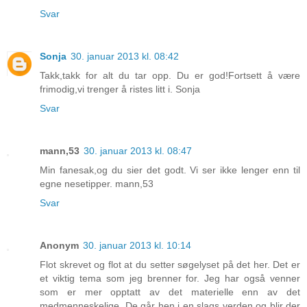
Svar
Sonja
30. januar 2013 kl. 08:42
Takk,takk for alt du tar opp. Du er god!Fortsett å være
frimodig,vi trenger å ristes litt i. Sonja
Svar
mann,53
30. januar 2013 kl. 08:47
Min fanesak,og du sier det godt. Vi ser ikke lenger enn til
egne nesetipper. mann,53
Svar
Anonym
30. januar 2013 kl. 10:14
Flot skrevet og flot at du setter søgelyset på det her. Det er
et viktig tema som jeg brenner for. Jeg har også venner
som er mer opptatt av det materielle enn av det
medmenneskelige. De går hen i en slags verden og blir der