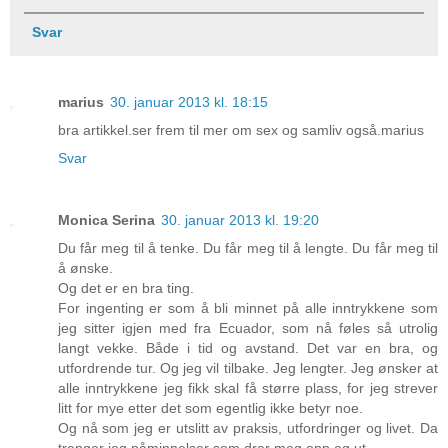
Svar
marius
30. januar 2013 kl. 18:15
bra artikkel.ser frem til mer om sex og samliv også.marius
Svar
Monica Serina
30. januar 2013 kl. 19:20
Du får meg til å tenke. Du får meg til å lengte. Du får meg til
å ønske.
Og det er en bra ting.
For ingenting er som å bli minnet på alle inntrykkene som
jeg sitter igjen med fra Ecuador, som nå føles så utrolig
langt vekke. Både i tid og avstand. Det var en bra, og
utfordrende tur. Og jeg vil tilbake. Jeg lengter. Jeg ønsker at
alle inntrykkene jeg fikk skal få større plass, for jeg strever
litt for mye etter det som egentlig ikke betyr noe.
Og nå som jeg er utslitt av praksis, utfordringer og livet. Da
trenger jeg påminnelser som drar meg opp og ut.