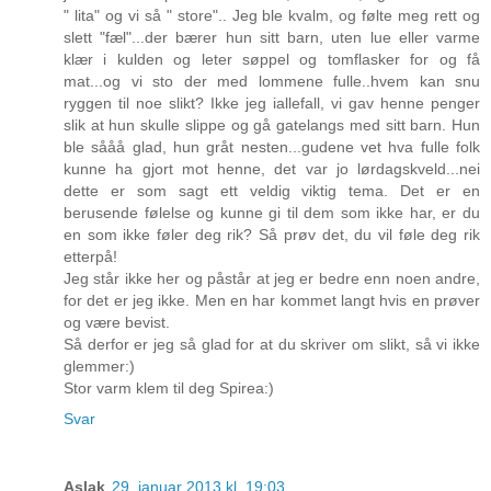
" lita" og vi så " store".. Jeg ble kvalm, og følte meg rett og
slett "fæl"...der bærer hun sitt barn, uten lue eller varme
klær i kulden og leter søppel og tomflasker for og få
mat...og vi sto der med lommene fulle..hvem kan snu
ryggen til noe slikt? Ikke jeg iallefall, vi gav henne penger
slik at hun skulle slippe og gå gatelangs med sitt barn. Hun
ble sååå glad, hun gråt nesten...gudene vet hva fulle folk
kunne ha gjort mot henne, det var jo lørdagskveld...nei
dette er som sagt ett veldig viktig tema. Det er en
berusende følelse og kunne gi til dem som ikke har, er du
en som ikke føler deg rik? Så prøv det, du vil føle deg rik
etterpå!
Jeg står ikke her og påstår at jeg er bedre enn noen andre,
for det er jeg ikke. Men en har kommet langt hvis en prøver
og være bevist.
Så derfor er jeg så glad for at du skriver om slikt, så vi ikke
glemmer:)
Stor varm klem til deg Spirea:)
Svar
Aslak
29. januar 2013 kl. 19:03