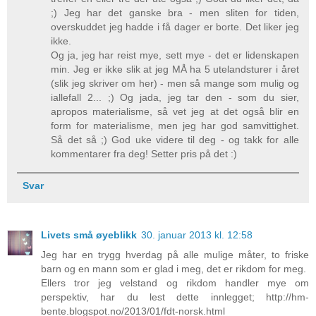
;) Jeg har det ganske bra - men sliten for tiden,
overskuddet jeg hadde i få dager er borte. Det liker jeg
ikke.
Og ja, jeg har reist mye, sett mye - det er lidenskapen
min. Jeg er ikke slik at jeg MÅ ha 5 utelandsturer i året
(slik jeg skriver om her) - men så mange som mulig og
iallefall 2... ;) Og jada, jeg tar den - som du sier,
apropos materialisme, så vet jeg at det også blir en
form for materialisme, men jeg har god samvittighet.
Så det så ;) God uke videre til deg - og takk for alle
kommentarer fra deg! Setter pris på det :)
Svar
Livets små øyeblikk
30. januar 2013 kl. 12:58
Jeg har en trygg hverdag på alle mulige måter, to friske
barn og en mann som er glad i meg, det er rikdom for meg.
Ellers tror jeg velstand og rikdom handler mye om
perspektiv, har du lest dette innlegget; http://hm-
bente.blogspot.no/2013/01/fdt-norsk.html