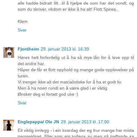
alle hadde bidratt litt...til å hjelpe de som har det vondt, og
som du skriver, rikdom er ikke å ha alt! Flott Spirea..
Klem
Svar
Fjordheim
29. januar 2013 kl. 16:39
Høres helt forferdelig ut å ha så mye lån for å leve opp til
det andre har.
Håper de får et flott opphold og mange gode opplevelser på
turen.
Vi trenger ikke alt det matrialistiske for å ha et godt liv.
Men å ha noen rundt en å være glad i er viktig.
Ønsker deg ei fortatt god uke :)
Svar
Englepappa/ Ole JN
29. januar 2013 kl. 17:00
Eit viktig innlegg - i ein kvardag der eg trur mange har mista
perspektivet. Eller som ein kollega av meg så treffande sa