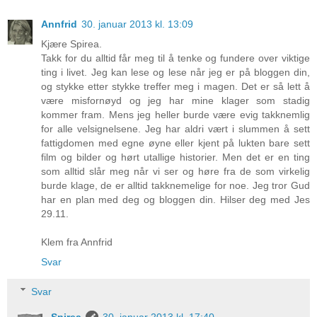
Annfrid
30. januar 2013 kl. 13:09
Kjære Spirea.
Takk for du alltid får meg til å tenke og fundere over viktige
ting i livet. Jeg kan lese og lese når jeg er på bloggen din,
og stykke etter stykke treffer meg i magen. Det er så lett å
være misfornøyd og jeg har mine klager som stadig
kommer fram. Mens jeg heller burde være evig takknemlig
for alle velsignelsene. Jeg har aldri vært i slummen å sett
fattigdomen med egne øyne eller kjent på lukten bare sett
film og bilder og hørt utallige historier. Men det er en ting
som alltid slår meg når vi ser og høre fra de som virkelig
burde klage, de er alltid takknemelige for noe. Jeg tror Gud
har en plan med deg og bloggen din. Hilser deg med Jes
29.11.
Klem fra Annfrid
Svar
Svar
Spirea
30. januar 2013 kl. 17:40