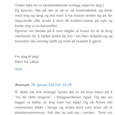
Tusen takk for et tankevekkende innlegg skjønne deg:)
Eg kjenner ofte på det at alt er så materialistisk og dette
med ting og tang og det med å ha masse tenkte eg på før
idag,skulle ofte ønskt å levd litt enklere,starta på nytt og
kaste seg ut av karusellen.
Kjenner ein familie på 6 som leigde ut huset for et år,drog
utenlands for å hjelpe andre,de bur i ein liten leilighet,og eg
beundrer dei virkelig:))tøft og med all respekt å gjere!
Fin dag til deg!
Klem fra Lillian
Svar
Anonym
29. januar 2013 kl. 16:29
Å, dette var bra innlegg! Synes det er så mye fokus på å
"ha de rette tingene", i bloggverdenen også. Og der en
legger ut bilder av ting man har kjøpt..Og så finnes det
mennesker både i Norge og andre land som lever på et
eksistensminimum, folk dør av sult ute i verden.. Tenk om