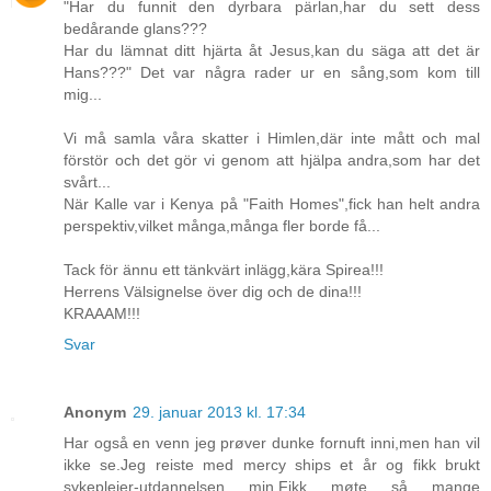
"Har du funnit den dyrbara pärlan,har du sett dess
bedårande glans???
Har du lämnat ditt hjärta åt Jesus,kan du säga att det är
Hans???" Det var några rader ur en sång,som kom till
mig...
Vi må samla våra skatter i Himlen,där inte mått och mal
förstör och det gör vi genom att hjälpa andra,som har det
svårt...
När Kalle var i Kenya på "Faith Homes",fick han helt andra
perspektiv,vilket många,många fler borde få...
Tack för ännu ett tänkvärt inlägg,kära Spirea!!!
Herrens Välsignelse över dig och de dina!!!
KRAAAM!!!
Svar
Anonym
29. januar 2013 kl. 17:34
Har også en venn jeg prøver dunke fornuft inni,men han vil
ikke se.Jeg reiste med mercy ships et år og fikk brukt
sykepleier-utdannelsen min.Fikk møte så mange