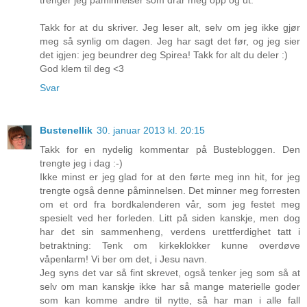
Takk for at du skriver. Jeg leser alt, selv om jeg ikke gjør
meg så synlig om dagen. Jeg har sagt det før, og jeg sier
det igjen: jeg beundrer deg Spirea! Takk for alt du deler :)
God klem til deg <3
Svar
Bustenellik
30. januar 2013 kl. 20:15
Takk for en nydelig kommentar på Bustebloggen. Den
trengte jeg i dag :-)
Ikke minst er jeg glad for at den førte meg inn hit, for jeg
trengte også denne påminnelsen. Det minner meg forresten
om et ord fra bordkalenderen vår, som jeg festet meg
spesielt ved her forleden. Litt på siden kanskje, men dog
har det sin sammenheng, verdens urettferdighet tatt i
betraktning: Tenk om kirkeklokker kunne overdøve
våpenlarm! Vi ber om det, i Jesu navn.
Jeg syns det var så fint skrevet, også tenker jeg som så at
selv om man kanskje ikke har så mange materielle goder
som kan komme andre til nytte, så har man i alle fall