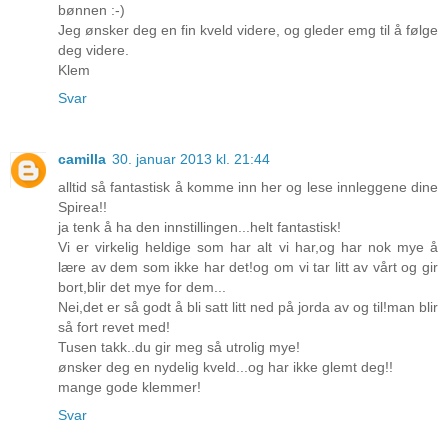
bønnen :-)
Jeg ønsker deg en fin kveld videre, og gleder emg til å følge
deg videre.
Klem
Svar
camilla
30. januar 2013 kl. 21:44
alltid så fantastisk å komme inn her og lese innleggene dine
Spirea!!
ja tenk å ha den innstillingen...helt fantastisk!
Vi er virkelig heldige som har alt vi har,og har nok mye å
lære av dem som ikke har det!og om vi tar litt av vårt og gir
bort,blir det mye for dem...
Nei,det er så godt å bli satt litt ned på jorda av og til!man blir
så fort revet med!
Tusen takk..du gir meg så utrolig mye!
ønsker deg en nydelig kveld...og har ikke glemt deg!!
mange gode klemmer!
Svar