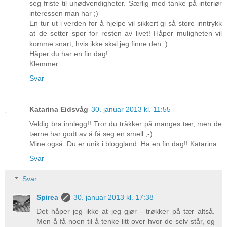
seg friste til unødvendigheter. Særlig med tanke på interiør
interessen man har ;)
En tur ut i verden for å hjelpe vil sikkert gi så store inntrykk
at de setter spor for resten av livet! Håper muligheten vil
komme snart, hvis ikke skal jeg finne den :)
Håper du har en fin dag!
Klemmer
Svar
Katarina Eidsvåg
30. januar 2013 kl. 11:55
Veldig bra innlegg!! Tror du tråkker på manges tær, men de
tærne har godt av å få seg en smell ;-)
Mine også. Du er unik i bloggland. Ha en fin dag!! Katarina
Svar
Svar
Spirea
30. januar 2013 kl. 17:38
Det håper jeg ikke at jeg gjør - trøkker på tær altså.
Men å få noen til å tenke litt over hvor de selv står, og