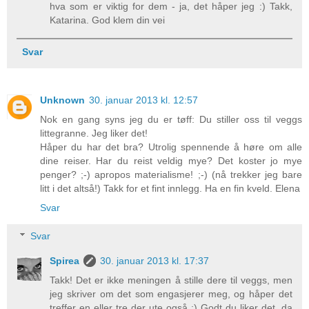
hva som er viktig for dem - ja, det håper jeg :) Takk,
Katarina. God klem din vei
Svar
Unknown
30. januar 2013 kl. 12:57
Nok en gang syns jeg du er tøff: Du stiller oss til veggs
littegranne. Jeg liker det!
Håper du har det bra? Utrolig spennende å høre om alle
dine reiser. Har du reist veldig mye? Det koster jo mye
penger? ;-) apropos materialisme! ;-) (nå trekker jeg bare
litt i det altså!) Takk for et fint innlegg. Ha en fin kveld. Elena
Svar
Svar
Spirea
30. januar 2013 kl. 17:37
Takk! Det er ikke meningen å stille dere til veggs, men
jeg skriver om det som engasjerer meg, og håper det
treffer en eller tre der ute også ;) Godt du liker det, da