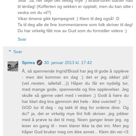
Svar: Ja, her skjer det veldig mye :) Brasil-turen starter natt
til lørdag! (Kofferten og sekken er opptatt, men du kan sitte i
veska om du vil?)
Vikar-timene gikk kjempegreit :) Klem til deg også! :D
Ta til deg alle de fine kommentarene som folk skriver til deg!
Du har virkelig fått noe av Gud som du formidler videre :)
Svar
Svar
Spirea
30. januar 2013 kl. 17:42
Å, så spennende Ingrid!Brasil har jeg til gode å oppleve
- men det kommer en dag :) det er jeg sikker på!
(vel..nesten, iallefall...;)) Håper du får en nydelig tur,
med mange gode, spennende og fine opplevelser. Jeg
skulle så gjerne vært med i vesken ;) Godt å høre du
har klart deg bra gjennom det hele - ikke uventet! :)
GOD tur til deg - og takk til deg for ordene dine. Og
du? ja, det er virkelig mye fint folk skriver...jeg jobber
med å prøve ta det til meg. Noen ganger leser jeg, og
leser en gang til - men klarer ikke ta det inn. Men jeg
håper Gud bruker meg om ikke annet... Klem din vei <3