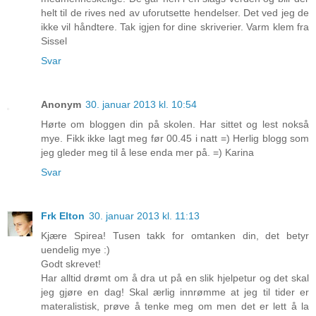
helt til de rives ned av uforutsette hendelser. Det ved jeg de
ikke vil håndtere. Tak igjen for dine skriverier. Varm klem fra
Sissel
Svar
Anonym
30. januar 2013 kl. 10:54
Hørte om bloggen din på skolen. Har sittet og lest nokså
mye. Fikk ikke lagt meg før 00.45 i natt =) Herlig blogg som
jeg gleder meg til å lese enda mer på. =) Karina
Svar
Frk Elton
30. januar 2013 kl. 11:13
Kjære Spirea! Tusen takk for omtanken din, det betyr
uendelig mye :)
Godt skrevet!
Har alltid drømt om å dra ut på en slik hjelpetur og det skal
jeg gjøre en dag! Skal ærlig innrømme at jeg til tider er
materalistisk, prøve å tenke meg om men det er lett å la