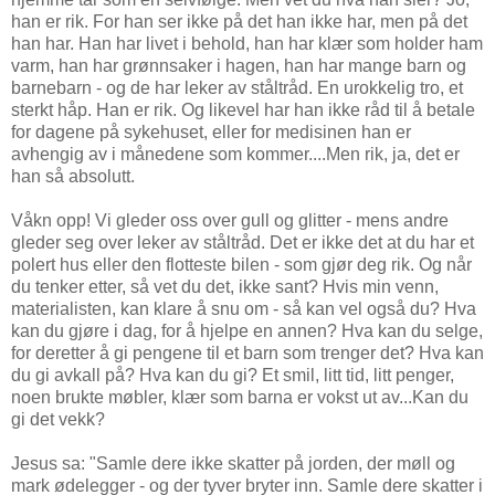
han er rik. For han ser ikke på det han ikke har, men på det
han har. Han har livet i behold, han har klær som holder ham
varm, han har grønnsaker i hagen, han har mange barn og
barnebarn - og de har leker av ståltråd. En urokkelig tro, et
sterkt håp. Han er rik. Og likevel har han ikke råd til å betale
for dagene på sykehuset, eller for medisinen han er
avhengig av i månedene som kommer....Men rik, ja, det er
han så absolutt.
Våkn opp! Vi gleder oss over gull og glitter - mens andre
gleder seg over leker av ståltråd. Det er ikke det at du har et
polert hus eller den flotteste bilen - som gjør deg rik. Og når
du tenker etter, så vet du det, ikke sant? Hvis min venn,
materialisten, kan klare å snu om - så kan vel også du? Hva
kan du gjøre i dag, for å hjelpe en annen? Hva kan du selge,
for deretter å gi pengene til et barn som trenger det? Hva kan
du gi avkall på? Hva kan du gi? Et smil, litt tid, litt penger,
noen brukte møbler, klær som barna er vokst ut av...Kan du
gi det vekk?
Jesus sa: "Samle dere ikke skatter på jorden, der møll og
mark ødelegger - og der tyver bryter inn. Samle dere skatter i