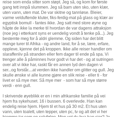
reise som enda sitter som støpt. Jeg så, og kom for første
gang tett innpå slummen. Jeg så barn uten sko, uten klær,
uten vann, uten mat. De var skitne og tannløse. Bleier,
varme velduftende kluter, fiks-ferdig-mat på glass og klær av
egyptisk bomull - fantes ikke. Jeg satt med store øyne og
håpte de ikke la merke til hvordan de var dagens attraksjon
(noe jeg i etterkant syns er uendelig vondt å tenke på...). Jeg
bestemte meg for å aldri glemme. Og siden har det blitt
mange turer til Afrika - og andre land, for å se, lære, erfare,
oppleve, kjenne det på kroppen. Ikke alle reiser handler om
slaraffenliv på stranden eller fem dager til ende på spa. Vi
trenger alle å påminnes hvor godt vi har det - og at sutringen
over alt vi ikke har, raskt får en annen lyd den dagen vi
ser...og forstår....at verden ikke handler om glitter og gull. Jeg
skulle ønske vi alle kunne gjøre en slik reise - eller ti - for
livet er så mye mer. Så mye mer - som har så mye større
verdi - enn gull.
I skrivende øyeblikk er en i min afrikanske familie på vei
hjem fra sykehuset. 16 i bussen. 6 overlevde. Han kan
endelig reise hjem. Hjem til et hus på 30 m2. Et hus uten
vann, uten toalett, uten tepper, uten pc, tv og alt det vi her
hjemme tar som en selvfølge. Men vet du hva han sier? Jo,