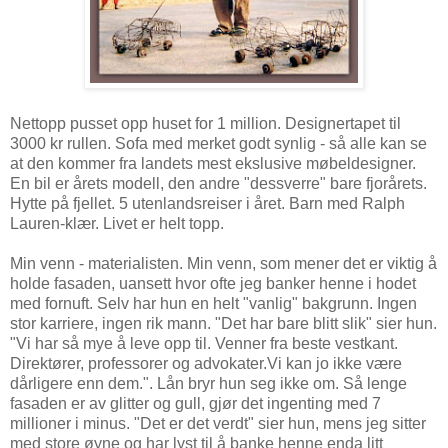
Nettopp pusset opp huset for 1 million. Designertapet til
3000 kr rullen. Sofa med merket godt synlig - så alle kan se
at den kommer fra landets mest ekslusive møbeldesigner.
En bil er årets modell, den andre "dessverre" bare fjorårets.
Hytte på fjellet. 5 utenlandsreiser i året. Barn med Ralph
Lauren-klær. Livet er helt topp.
Min venn - materialisten. Min venn, som mener det er viktig å
holde fasaden, uansett hvor ofte jeg banker henne i hodet
med fornuft. Selv har hun en helt "vanlig" bakgrunn. Ingen
stor karriere, ingen rik mann. "Det har bare blitt slik" sier hun.
"Vi har så mye å leve opp til. Venner fra beste vestkant.
Direktører, professorer og advokater.Vi kan jo ikke være
dårligere enn dem.". Lån bryr hun seg ikke om. Så lenge
fasaden er av glitter og gull, gjør det ingenting med 7
millioner i minus. "Det er det verdt" sier hun, mens jeg sitter
med store øyne og har lyst til å banke henne enda litt