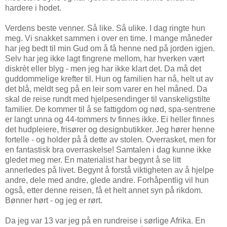
hardere i hodet.
Verdens beste venner. Så like. Så ulike. I dag ringte hun
meg. Vi snakket sammen i over en time. I mange måneder
har jeg bedt til min Gud om å få henne ned på jorden igjen.
Selv har jeg ikke lagt fingrene mellom, har hverken vært
diskrèt eller blyg - men jeg har ikke klart det. Da må det
guddommelige krefter til. Hun og familien har nå, helt ut av
det blå, meldt seg på en leir som varer en hel måned. Da
skal de reise rundt med hjelpesendinger til vanskeligstilte
familier. De kommer til å se fattigdom og nød, spa-sentrene
er langt unna og 44-tommers tv finnes ikke. Ei heller finnes
det hudpleiere, frisører og designbutikker. Jeg hører henne
fortelle - og holder på å dette av stolen. Overrasket, men for
en fantastisk bra overraskelse! Samtalen i dag kunne ikke
gledet meg mer. En materialist har begynt å se litt
annerledes på livet. Begynt å forstå viktigheten av å hjelpe
andre, dele med andre, glede andre. Forhåpentlig vil hun
også, etter denne reisen, få et helt annet syn på rikdom.
Bønner hørt - og jeg er rørt.
Da jeg var 13 var jeg på en rundreise i sørlige Afrika. En