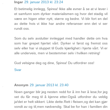
Ingar
29. januar 2013 kl. 23:24
Et betimelig innlegg, Spirea! Ikke alle evner å se at vi lever i
et samfunn som dyrker materialismen og hvor det stadig vil
være en higen etter nytt, større og bedre. Vi blir fort en del
av dette hvis vi ikke har andre referanser enn det vi ser
rundt oss.
Som du selv avslutter innlegget med handler dette om hva
som har grepet hjertet vårt. Dyrker vi først og fremst oss
selv eller har vi sluppet til Guds kjærlighet i hjerte vårt. Vi er
alle underveis, men vi bestemmer selv i hvilken retning!
Gud velsigne deg og dine, Spirea! Du utfordrer oss!
Svar
Anonym
29. januar 2013 kl. 23:40
Noen ganger blir jeg nesten redd for å inn her å lese,for jeg
vet du får meg til å kjenne etter.Også utfordrer du veldig
ja!det er helt sikkert. Likte dette.Rett i fleisen,og det kan gjør
vondt av og til,men nødvendig. Skal be for han i familien din