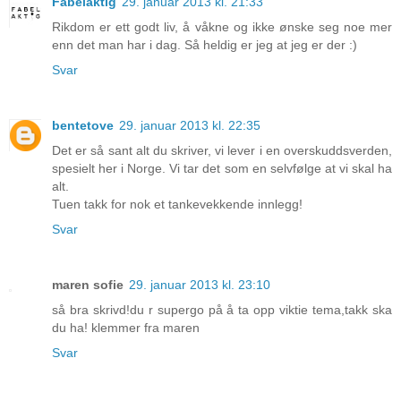
Fabelaktig
29. januar 2013 kl. 21:33
Rikdom er ett godt liv, å våkne og ikke ønske seg noe mer
enn det man har i dag. Så heldig er jeg at jeg er der :)
Svar
bentetove
29. januar 2013 kl. 22:35
Det er så sant alt du skriver, vi lever i en overskuddsverden,
spesielt her i Norge. Vi tar det som en selvfølge at vi skal ha
alt.
Tuen takk for nok et tankevekkende innlegg!
Svar
maren sofie
29. januar 2013 kl. 23:10
så bra skrivd!du r supergo på å ta opp viktie tema,takk ska
du ha! klemmer fra maren
Svar