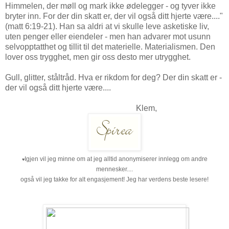
Himmelen, der møll og mark ikke ødelegger - og tyver ikke
bryter inn. For der din skatt er, der vil også ditt hjerte være...."
(matt 6:19-21). Han sa aldri at vi skulle leve asketiske liv,
uten penger eller eiendeler - men han advarer mot usunn
selvopptatthet og tillit til det materielle. Materialismen. Den
lover oss trygghet, men gir oss desto mer utrygghet.
Gull, glitter, ståltråd. Hva er rikdom for deg? Der din skatt er -
der vil også ditt hjerte være....
Klem,
Igjen vil jeg minne om at jeg alltid anonymiserer innlegg om andre
♥
mennesker....
også vil jeg takke for alt engasjement! Jeg har verdens beste lesere!