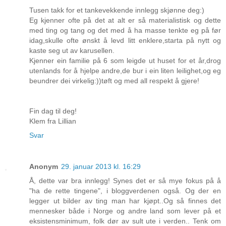
Tusen takk for et tankevekkende innlegg skjønne deg:)
Eg kjenner ofte på det at alt er så materialistisk og dette
med ting og tang og det med å ha masse tenkte eg på før
idag,skulle ofte ønskt å levd litt enklere,starta på nytt og
kaste seg ut av karusellen.
Kjenner ein familie på 6 som leigde ut huset for et år,drog
utenlands for å hjelpe andre,de bur i ein liten leilighet,og eg
beundrer dei virkelig:))tøft og med all respekt å gjere!
Fin dag til deg!
Klem fra Lillian
Svar
Anonym
29. januar 2013 kl. 16:29
Å, dette var bra innlegg! Synes det er så mye fokus på å
"ha de rette tingene", i bloggverdenen også. Og der en
legger ut bilder av ting man har kjøpt..Og så finnes det
mennesker både i Norge og andre land som lever på et
eksistensminimum, folk dør av sult ute i verden.. Tenk om