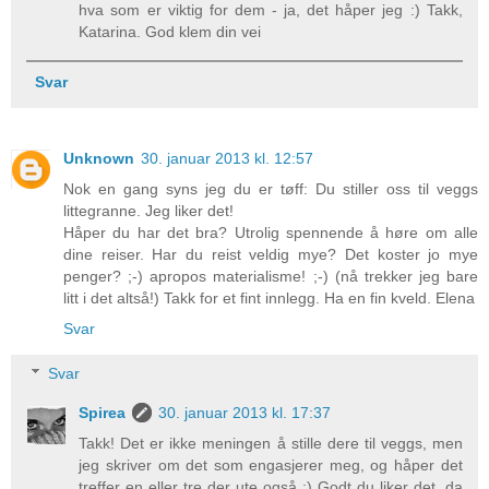
hva som er viktig for dem - ja, det håper jeg :) Takk,
Katarina. God klem din vei
Svar
Unknown
30. januar 2013 kl. 12:57
Nok en gang syns jeg du er tøff: Du stiller oss til veggs
littegranne. Jeg liker det!
Håper du har det bra? Utrolig spennende å høre om alle
dine reiser. Har du reist veldig mye? Det koster jo mye
penger? ;-) apropos materialisme! ;-) (nå trekker jeg bare
litt i det altså!) Takk for et fint innlegg. Ha en fin kveld. Elena
Svar
Svar
Spirea
30. januar 2013 kl. 17:37
Takk! Det er ikke meningen å stille dere til veggs, men
jeg skriver om det som engasjerer meg, og håper det
treffer en eller tre der ute også ;) Godt du liker det, da