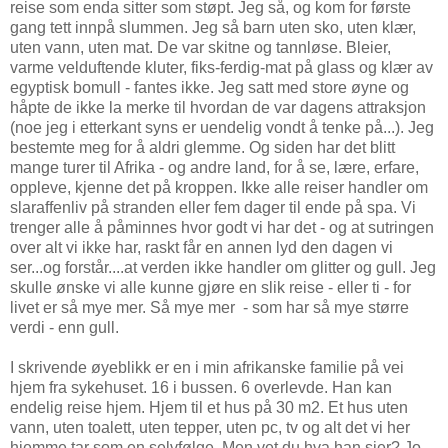
reise som enda sitter som støpt. Jeg så, og kom for første
gang tett innpå slummen. Jeg så barn uten sko, uten klær,
uten vann, uten mat. De var skitne og tannløse. Bleier,
varme velduftende kluter, fiks-ferdig-mat på glass og klær av
egyptisk bomull - fantes ikke. Jeg satt med store øyne og
håpte de ikke la merke til hvordan de var dagens attraksjon
(noe jeg i etterkant syns er uendelig vondt å tenke på...). Jeg
bestemte meg for å aldri glemme. Og siden har det blitt
mange turer til Afrika - og andre land, for å se, lære, erfare,
oppleve, kjenne det på kroppen. Ikke alle reiser handler om
slaraffenliv på stranden eller fem dager til ende på spa. Vi
trenger alle å påminnes hvor godt vi har det - og at sutringen
over alt vi ikke har, raskt får en annen lyd den dagen vi
ser...og forstår....at verden ikke handler om glitter og gull. Jeg
skulle ønske vi alle kunne gjøre en slik reise - eller ti - for
livet er så mye mer. Så mye mer - som har så mye større
verdi - enn gull.
I skrivende øyeblikk er en i min afrikanske familie på vei
hjem fra sykehuset. 16 i bussen. 6 overlevde. Han kan
endelig reise hjem. Hjem til et hus på 30 m2. Et hus uten
vann, uten toalett, uten tepper, uten pc, tv og alt det vi her
hjemme tar som en selvfølge. Men vet du hva han sier? Jo,