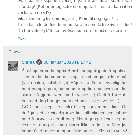
Svar: Ja, her skjer det veldig mye :) Brasil-turen starter natt
til lørdag! (Kofferten og sekken er opptatt, men du kan sitte i
veska om du vil?)
Vikar-timene gikk kjempegreit :) Klem til deg også! :D
Ta til deg alle de fine kommentarene som folk skriver til deg!
Du har virkelig fått noe av Gud som du formidler videre :)
Svar
Svar
Spirea
30. januar 2013 kl. 17:42
Å, så spennende Ingrid!Brasil har jeg til gode å oppleve
- men det kommer en dag :) det er jeg sikker på!
(vel..nesten, iallefall...;)) Håper du får en nydelig tur,
med mange gode, spennende og fine opplevelser. Jeg
skulle så gjerne vært med i vesken ;) Godt å høre du
har klart deg bra gjennom det hele - ikke uventet! :)
GOD tur til deg - og takk til deg for ordene dine. Og
du? ja, det er virkelig mye fint folk skriver...jeg jobber
med å prøve ta det til meg. Noen ganger leser jeg, og
leser en gang til - men klarer ikke ta det inn. Men jeg
håper Gud bruker meg om ikke annet... Klem din vei <3