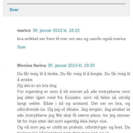
Svar
marius
30. januar 2013 kl. 18:15
bra artikkel.ser frem til mer om sex og samliv også.marius
Svar
Monica Serina
30. januar 2013 kl. 19:20
Du får meg til å tenke. Du får meg til å lengte. Du får meg til
å ønske.
Og det er en bra ting.
For ingenting er som å bli minnet på alle inntrykkene som
jeg sitter igjen med fra Ecuador, som nå føles så utrolig
langt vekke. Både i tid og avstand. Det var en bra, og
utfordrende tur. Og jeg vil tilbake. Jeg lengter. Jeg ønsker at
alle inntrykkene jeg fikk skal få større plass, for jeg strever
litt for mye etter det som egentlig ikke betyr noe.
Og nå som jeg er utslitt av praksis, utfordringer og livet. Da
trenger jeg påminnelser som drar meg opp og ut.