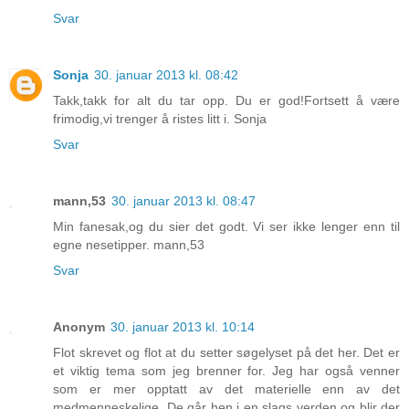
Svar
Sonja
30. januar 2013 kl. 08:42
Takk,takk for alt du tar opp. Du er god!Fortsett å være
frimodig,vi trenger å ristes litt i. Sonja
Svar
mann,53
30. januar 2013 kl. 08:47
Min fanesak,og du sier det godt. Vi ser ikke lenger enn til
egne nesetipper. mann,53
Svar
Anonym
30. januar 2013 kl. 10:14
Flot skrevet og flot at du setter søgelyset på det her. Det er
et viktig tema som jeg brenner for. Jeg har også venner
som er mer opptatt av det materielle enn av det
medmenneskelige. De går hen i en slags verden og blir der