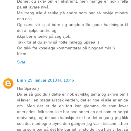
Dømet du skriv om er ekstremt, men mange er nok i fella
pa eit lavare nivå.
Me treng alle å tenke på andre som har så mykje mindre
enn oss.
Og særs viktig at born og ungdom får gode haldningar til
det å hjelpe andre og
ikkje berre tenke på seg sjøl..
Takk for at du skriv så flotte innlegg Spirea :)
Og takk for koselege kommentarar på bloggen min :)
Klem.
Svar
Linn
29. januar 2013 kl. 18:46
Hei Spirea:)
Du er så god du:) dette er nok et viktig tema og skrive om:)
vi lever i en materialistisk verden, det er noe vi alle er enige
om. Men det er da en fort kan glemme de som lever
anerledes, folk som ikke har noe annet en det som er høgst
nødvendig, og de som kanskje ikke har det engang..jeg fikk
sett det med egne øyne den gangen jeg var i Estland....hun
jenta som bar på det lille barnet, vi sto der, og hun virket så