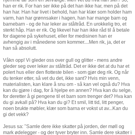
han er rik. For han ser ikke på det han ikke har, men på det
han har. Han har livet i behold, han har klær som holder ham
varm, han har grønnsaker i hagen, han har mange barn og
barnebarn - og de har leker av ståltråd. En urokkelig tro, et
sterkt håp. Han er rik. Og likevel har han ikke råd til å betale
for dagene på sykehuset, eller for medisinen han er
avhengig av i månedene som kommer....Men rik, ja, det er
han så absolutt.
Våkn opp! Vi gleder oss over gull og glitter - mens andre
gleder seg over leker av ståltråd. Det er ikke det at du har et
polert hus eller den flotteste bilen - som gjør deg rik. Og når
du tenker etter, så vet du det, ikke sant? Hvis min venn,
materialisten, kan klare å snu om - så kan vel også du? Hva
kan du gjøre i dag, for å hjelpe en annen? Hva kan du selge,
for deretter å gi pengene til et barn som trenger det? Hva kan
du gi avkall på? Hva kan du gi? Et smil, litt tid, litt penger,
noen brukte møbler, klær som barna er vokst ut av...Kan du
gi det vekk?
Jesus sa: "Samle dere ikke skatter på jorden, der møll og
mark ødelegger - og der tyver bryter inn. Samle dere skatter i