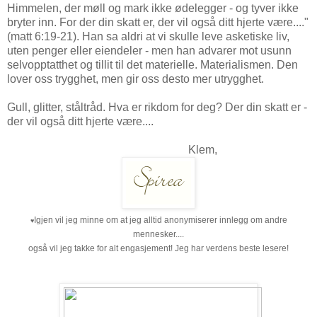
Himmelen, der møll og mark ikke ødelegger - og tyver ikke
bryter inn. For der din skatt er, der vil også ditt hjerte være...."
(matt 6:19-21). Han sa aldri at vi skulle leve asketiske liv,
uten penger eller eiendeler - men han advarer mot usunn
selvopptatthet og tillit til det materielle. Materialismen. Den
lover oss trygghet, men gir oss desto mer utrygghet.
Gull, glitter, ståltråd. Hva er rikdom for deg? Der din skatt er -
der vil også ditt hjerte være....
Klem,
Igjen vil jeg minne om at jeg alltid anonymiserer innlegg om andre
♥
mennesker....
også vil jeg takke for alt engasjement! Jeg har verdens beste lesere!