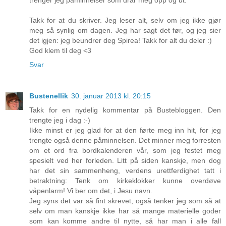
Takk for at du skriver. Jeg leser alt, selv om jeg ikke gjør
meg så synlig om dagen. Jeg har sagt det før, og jeg sier
det igjen: jeg beundrer deg Spirea! Takk for alt du deler :)
God klem til deg <3
Svar
Bustenellik
30. januar 2013 kl. 20:15
Takk for en nydelig kommentar på Bustebloggen. Den
trengte jeg i dag :-)
Ikke minst er jeg glad for at den førte meg inn hit, for jeg
trengte også denne påminnelsen. Det minner meg forresten
om et ord fra bordkalenderen vår, som jeg festet meg
spesielt ved her forleden. Litt på siden kanskje, men dog
har det sin sammenheng, verdens urettferdighet tatt i
betraktning: Tenk om kirkeklokker kunne overdøve
våpenlarm! Vi ber om det, i Jesu navn.
Jeg syns det var så fint skrevet, også tenker jeg som så at
selv om man kanskje ikke har så mange materielle goder
som kan komme andre til nytte, så har man i alle fall