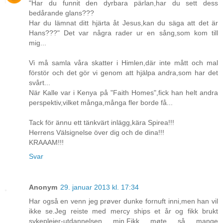
"Har du funnit den dyrbara pärlan,har du sett dess
bedårande glans???
Har du lämnat ditt hjärta åt Jesus,kan du säga att det är
Hans???" Det var några rader ur en sång,som kom till
mig...
Vi må samla våra skatter i Himlen,där inte mått och mal
förstör och det gör vi genom att hjälpa andra,som har det
svårt...
När Kalle var i Kenya på "Faith Homes",fick han helt andra
perspektiv,vilket många,många fler borde få...
Tack för ännu ett tänkvärt inlägg,kära Spirea!!!
Herrens Välsignelse över dig och de dina!!!
KRAAAM!!!
Svar
Anonym
29. januar 2013 kl. 17:34
Har også en venn jeg prøver dunke fornuft inni,men han vil
ikke se.Jeg reiste med mercy ships et år og fikk brukt
sykepleier-utdannelsen min.Fikk møte så mange