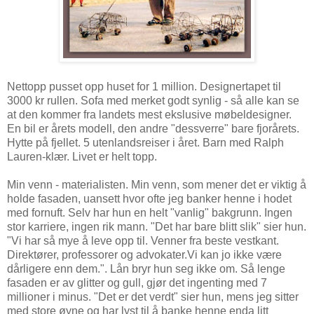
Nettopp pusset opp huset for 1 million. Designertapet til
3000 kr rullen. Sofa med merket godt synlig - så alle kan se
at den kommer fra landets mest ekslusive møbeldesigner.
En bil er årets modell, den andre "dessverre" bare fjorårets.
Hytte på fjellet. 5 utenlandsreiser i året. Barn med Ralph
Lauren-klær. Livet er helt topp.
Min venn - materialisten. Min venn, som mener det er viktig å
holde fasaden, uansett hvor ofte jeg banker henne i hodet
med fornuft. Selv har hun en helt "vanlig" bakgrunn. Ingen
stor karriere, ingen rik mann. "Det har bare blitt slik" sier hun.
"Vi har så mye å leve opp til. Venner fra beste vestkant.
Direktører, professorer og advokater.Vi kan jo ikke være
dårligere enn dem.". Lån bryr hun seg ikke om. Så lenge
fasaden er av glitter og gull, gjør det ingenting med 7
millioner i minus. "Det er det verdt" sier hun, mens jeg sitter
med store øyne og har lyst til å banke henne enda litt