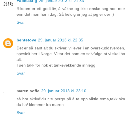
Fabelaktig
29. januar 2013 kl. 21:33
Rikdom er ett godt liv, å våkne og ikke ønske seg noe mer
enn det man har i dag. Så heldig er jeg at jeg er der :)
Svar
bentetove
29. januar 2013 kl. 22:35
Det er så sant alt du skriver, vi lever i en overskuddsverden,
spesielt her i Norge. Vi tar det som en selvfølge at vi skal ha
alt.
Tuen takk for nok et tankevekkende innlegg!
Svar
maren sofie
29. januar 2013 kl. 23:10
så bra skrivd!du r supergo på å ta opp viktie tema,takk ska
du ha! klemmer fra maren
Svar