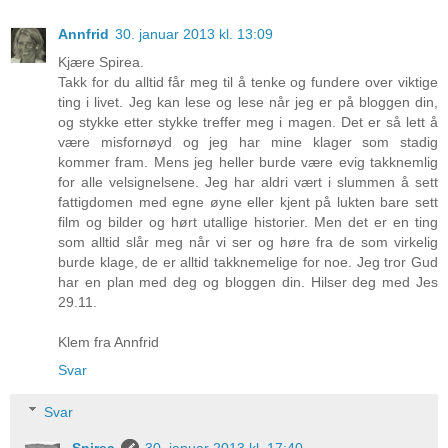
Annfrid
30. januar 2013 kl. 13:09
Kjære Spirea.
Takk for du alltid får meg til å tenke og fundere over viktige
ting i livet. Jeg kan lese og lese når jeg er på bloggen din,
og stykke etter stykke treffer meg i magen. Det er så lett å
være misfornøyd og jeg har mine klager som stadig
kommer fram. Mens jeg heller burde være evig takknemlig
for alle velsignelsene. Jeg har aldri vært i slummen å sett
fattigdomen med egne øyne eller kjent på lukten bare sett
film og bilder og hørt utallige historier. Men det er en ting
som alltid slår meg når vi ser og høre fra de som virkelig
burde klage, de er alltid takknemelige for noe. Jeg tror Gud
har en plan med deg og bloggen din. Hilser deg med Jes
29.11.
Klem fra Annfrid
Svar
Svar
Spirea
30. januar 2013 kl. 17:40