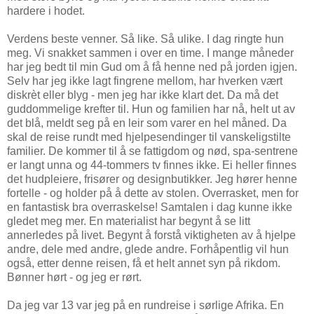
hardere i hodet.
Verdens beste venner. Så like. Så ulike. I dag ringte hun
meg. Vi snakket sammen i over en time. I mange måneder
har jeg bedt til min Gud om å få henne ned på jorden igjen.
Selv har jeg ikke lagt fingrene mellom, har hverken vært
diskrèt eller blyg - men jeg har ikke klart det. Da må det
guddommelige krefter til. Hun og familien har nå, helt ut av
det blå, meldt seg på en leir som varer en hel måned. Da
skal de reise rundt med hjelpesendinger til vanskeligstilte
familier. De kommer til å se fattigdom og nød, spa-sentrene
er langt unna og 44-tommers tv finnes ikke. Ei heller finnes
det hudpleiere, frisører og designbutikker. Jeg hører henne
fortelle - og holder på å dette av stolen. Overrasket, men for
en fantastisk bra overraskelse! Samtalen i dag kunne ikke
gledet meg mer. En materialist har begynt å se litt
annerledes på livet. Begynt å forstå viktigheten av å hjelpe
andre, dele med andre, glede andre. Forhåpentlig vil hun
også, etter denne reisen, få et helt annet syn på rikdom.
Bønner hørt - og jeg er rørt.
Da jeg var 13 var jeg på en rundreise i sørlige Afrika. En