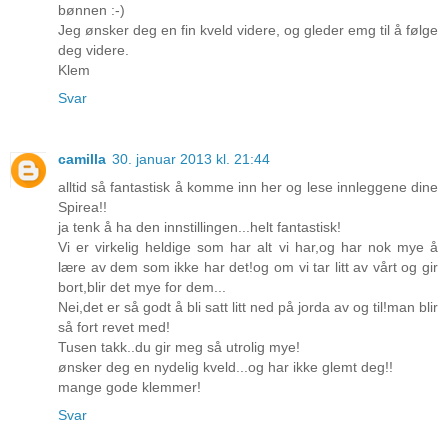
bønnen :-)
Jeg ønsker deg en fin kveld videre, og gleder emg til å følge
deg videre.
Klem
Svar
camilla
30. januar 2013 kl. 21:44
alltid så fantastisk å komme inn her og lese innleggene dine
Spirea!!
ja tenk å ha den innstillingen...helt fantastisk!
Vi er virkelig heldige som har alt vi har,og har nok mye å
lære av dem som ikke har det!og om vi tar litt av vårt og gir
bort,blir det mye for dem...
Nei,det er så godt å bli satt litt ned på jorda av og til!man blir
så fort revet med!
Tusen takk..du gir meg så utrolig mye!
ønsker deg en nydelig kveld...og har ikke glemt deg!!
mange gode klemmer!
Svar