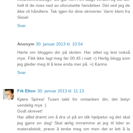
helt til de rives ned av uforutsette hendelser. Det ved jeg de
ikke vil håndtere. Tak igjen for dine skriverier. Varm klem fra
Sissel
Svar
Anonym
30. januar 2013 kl. 10:54
Hørte om bloggen din på skolen. Har sittet og lest nokså
mye. Fikk ikke lagt meg før 00.45 i natt =) Herlig blogg som
jeg gleder meg til å lese enda mer på. =) Karina
Svar
Frk Elton
30. januar 2013 kl. 11:13
Kjære Spirea! Tusen takk for omtanken din, det betyr
uendelig mye :)
Godt skrevet!
Har alltid drømt om å dra ut på en slik hjelpetur og det skal
jeg gjøre en dag! Skal ærlig innrømme at jeg til tider er
materalistisk, prøve å tenke meg om men det er lett å la