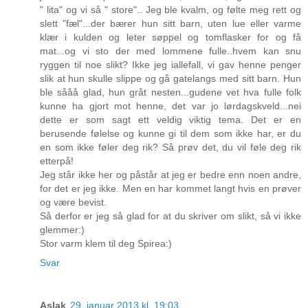
" lita" og vi så " store".. Jeg ble kvalm, og følte meg rett og
slett "fæl"...der bærer hun sitt barn, uten lue eller varme
klær i kulden og leter søppel og tomflasker for og få
mat...og vi sto der med lommene fulle..hvem kan snu
ryggen til noe slikt? Ikke jeg iallefall, vi gav henne penger
slik at hun skulle slippe og gå gatelangs med sitt barn. Hun
ble sååå glad, hun gråt nesten...gudene vet hva fulle folk
kunne ha gjort mot henne, det var jo lørdagskveld...nei
dette er som sagt ett veldig viktig tema. Det er en
berusende følelse og kunne gi til dem som ikke har, er du
en som ikke føler deg rik? Så prøv det, du vil føle deg rik
etterpå!
Jeg står ikke her og påstår at jeg er bedre enn noen andre,
for det er jeg ikke. Men en har kommet langt hvis en prøver
og være bevist.
Så derfor er jeg så glad for at du skriver om slikt, så vi ikke
glemmer:)
Stor varm klem til deg Spirea:)
Svar
Aslak
29. januar 2013 kl. 19:03