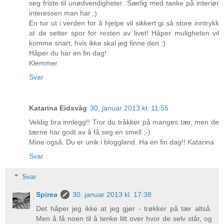
seg friste til unødvendigheter. Særlig med tanke på interiør
interessen man har ;)
En tur ut i verden for å hjelpe vil sikkert gi så store inntrykk
at de setter spor for resten av livet! Håper muligheten vil
komme snart, hvis ikke skal jeg finne den :)
Håper du har en fin dag!
Klemmer
Svar
Katarina Eidsvåg
30. januar 2013 kl. 11:55
Veldig bra innlegg!! Tror du tråkker på manges tær, men de
tærne har godt av å få seg en smell ;-)
Mine også. Du er unik i bloggland. Ha en fin dag!! Katarina
Svar
Svar
Spirea
30. januar 2013 kl. 17:38
Det håper jeg ikke at jeg gjør - trøkker på tær altså.
Men å få noen til å tenke litt over hvor de selv står, og