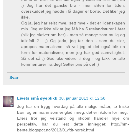
;) Jeg har det ganske bra - men sliten for tiden,
overskuddet jeg hadde i få dager er borte. Det liker jeg
ikke.
Og ja, jeg har reist mye, sett mye - det er lidenskapen
min. Jeg er ikke slik at jeg MÅ ha 5 utelandsturer i året
(slik jeg skriver om her) - men så mange som mulig og
iallefall 2... ;) Og jada, jeg tar den - som du sier,
apropos materialisme, så vet jeg at det også blir en
form for materialisme, men jeg har god samvittighet.
Så det så ;) God uke videre til deg - og takk for alle
kommentarer fra deg! Setter pris på det :)
Svar
Livets små øyeblikk
30. januar 2013 kl. 12:58
Jeg har en trygg hverdag på alle mulige måter, to friske
barn og en mann som er glad i meg, det er rikdom for meg.
Ellers tror jeg velstand og rikdom handler mye om
perspektiv, har du lest dette innlegget; http://hm-
bente.blogspot.no/2013/01/fdt-norsk.html