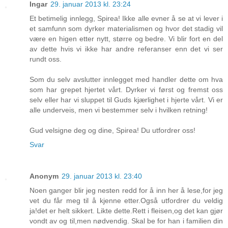
Ingar
29. januar 2013 kl. 23:24
Et betimelig innlegg, Spirea! Ikke alle evner å se at vi lever i
et samfunn som dyrker materialismen og hvor det stadig vil
være en higen etter nytt, større og bedre. Vi blir fort en del
av dette hvis vi ikke har andre referanser enn det vi ser
rundt oss.
Som du selv avslutter innlegget med handler dette om hva
som har grepet hjertet vårt. Dyrker vi først og fremst oss
selv eller har vi sluppet til Guds kjærlighet i hjerte vårt. Vi er
alle underveis, men vi bestemmer selv i hvilken retning!
Gud velsigne deg og dine, Spirea! Du utfordrer oss!
Svar
Anonym
29. januar 2013 kl. 23:40
Noen ganger blir jeg nesten redd for å inn her å lese,for jeg
vet du får meg til å kjenne etter.Også utfordrer du veldig
ja!det er helt sikkert. Likte dette.Rett i fleisen,og det kan gjør
vondt av og til,men nødvendig. Skal be for han i familien din