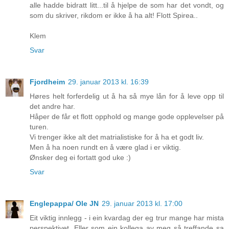
alle hadde bidratt litt...til å hjelpe de som har det vondt, og
som du skriver, rikdom er ikke å ha alt! Flott Spirea..
Klem
Svar
Fjordheim
29. januar 2013 kl. 16:39
Høres helt forferdelig ut å ha så mye lån for å leve opp til
det andre har.
Håper de får et flott opphold og mange gode opplevelser på
turen.
Vi trenger ikke alt det matrialistiske for å ha et godt liv.
Men å ha noen rundt en å være glad i er viktig.
Ønsker deg ei fortatt god uke :)
Svar
Englepappa/ Ole JN
29. januar 2013 kl. 17:00
Eit viktig innlegg - i ein kvardag der eg trur mange har mista
perspektivet. Eller som ein kollega av meg så treffande sa