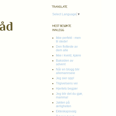
TRANSLATE
Select Language
▼
råd
MEST BESØKTE
INNLEGG
Ikke perfekt - men
til stede!
Den flotteste av
dem alle
Ikke i kveld, kjære
Baksiden av
advent
Når en blogg blir
allemannseie
Jeg sier opp!
Tilgivelsens vei
Hjertets begjær
Jeg blir det du gjør,
mamma!
Jakten på
ærligheten
Ekteskapsvalg