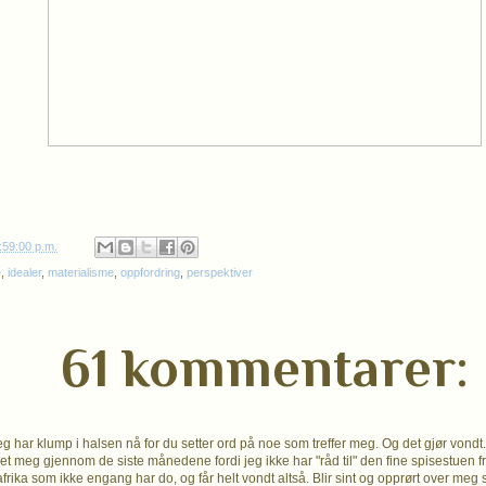
:59:00 p.m.
e
,
idealer
,
materialisme
,
oppfordring
,
perspektiver
61 kommentarer:
g har klump i halsen nå for du setter ord på noe som treffer meg. Og det gjør vondt.
tret meg gjennom de siste månedene fordi jeg ikke har "råd til" den fine spisestuen 
afrika som ikke engang har do, og får helt vondt altså. Blir sint og opprørt over meg