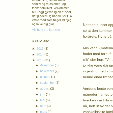
mennesker, litt om familien,
samliv og relasjoner - og
tanker om livet. Velkommen
hit! Legg gjerne igjen et spor,
det gleder! Og har du lyst til å
være med som følger, blir jeg
også veldig gla!
Nettopp pusset opp 
Vis hele profilen min
se at den kommer f
fjorårets. Hytte på
BLOGGARKIV
Min venn - materia
►
2015
(8)
hodet med fornuft. 
►
2014
(5)
slik" sier hun. "Vi
▼
2013
(31)
jo ikke være dårlig
►
desember
(3)
ingenting med 7 mil
►
november
(2)
henne enda litt har
►
oktober
(1)
►
september
(2)
Verdens beste venn
►
august
(2)
måneder har jeg be
►
juni
(1)
hverken vært diskrè
►
mai
(5)
nå, helt ut av det 
►
april
(3)
vanskeligstilte fa
►
mars
(4)