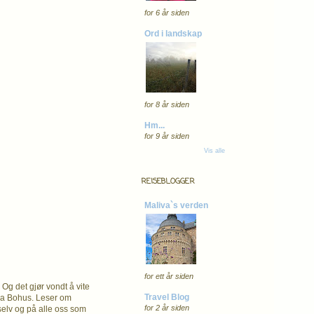
for 6 år siden
Ord i landskap
for 8 år siden
Hm...
for 9 år siden
Vis alle
REISEBLOGGER
Maliva`s verden
for ett år siden
 Og det gjør vondt å vite
Travel Blog
fra Bohus. Leser om
for 2 år siden
 selv og på alle oss som