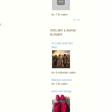
for 7 år siden
Vis alle
...
FOTO, DIKT & SKRIVE-
BLOGGER
A Lady and her
Mac
for 4 måneder siden
Mørkerommet
for 2 år siden
amo sin blogg