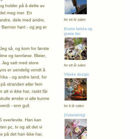
 og holder på å dette av
edet meg mer. En
e andre, dele med andre,
for ett år siden
. Bønner hørt - og jeg er
Bratte bakka og
grøne lier
 Jeg så, og kom for første
tne og tannløse. Bleier,
. Jeg satt med store
for ett år siden
syns er uendelig vondt å
Vibeke design
rika - og andre land, for
v på stranden eller fem
alt vi ikke har, raskt får
 skulle ønske vi alle kunne
verdi - enn gull.
for 6 år siden
{Fabelaktig}
. 6 overlevde. Han kan
en pc, tv og alt det vi
e på det han ikke har,