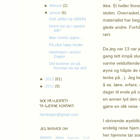
ikke. Ei heller fin
►
februar
(2)
stolen. Overrasket
▼
januar
(6)
Gull, glitter og ståltråd
materialist har beg
Hvem ser du i speilet
glede andre. Forhåp
ditt?
rørt.
Ikke i kveld, kjære....
På våre høye hester
Da jeg var 13 var j
Hjertespor i avisen
gang tett innpå sl
Dagen
varme velduftende k
Det kommer an på
hvordan du ser det!
øyne og håpte de i
tenke på...). Jeg b
►
2012
(81)
å se, lære, erfare,
►
2011
(9)
dager til ende på s
en annen lyd den da
NOE PÅ HJERTET?
gjøre en slik reise
TA GJERNE KONTAKT:
hjertespor@gmail.com
I skrivende øyeblik
endelig reise hjem.
JEG SKRIVER OM
her hjemme tar som
advent
afrika
Agenda 3:16