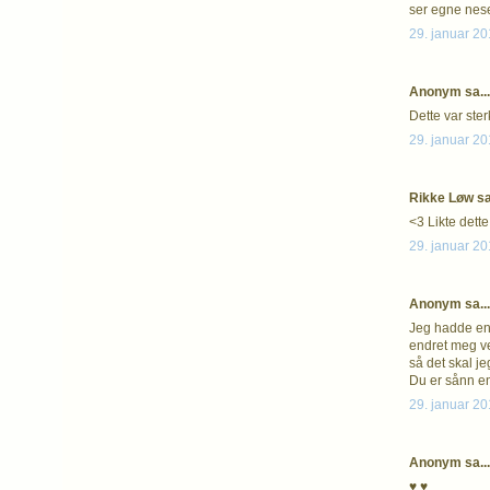
ser egne nese
29. januar 20
Anonym sa...
Dette var ster
29. januar 20
Rikke Løw sa.
<3 Likte dett
29. januar 20
Anonym sa...
Jeg hadde en 
endret meg vel
så det skal je
Du er sånn en
29. januar 20
Anonym sa...
♥ ♥