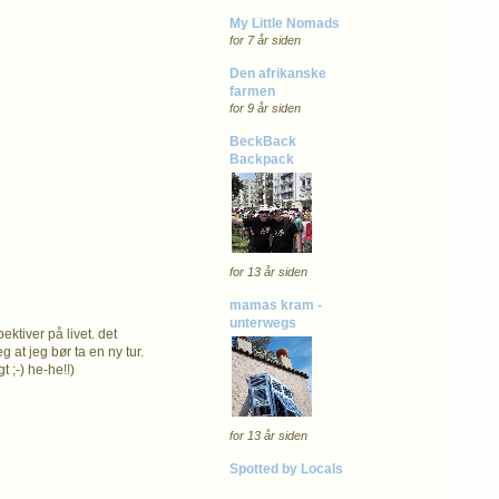
My Little Nomads
for 7 år siden
Den afrikanske
farmen
for 9 år siden
BeckBack
Backpack
for 13 år siden
mamas kram -
unterwegs
tiver på livet. det
 at jeg bør ta en ny tur.
t ;-) he-he!!)
for 13 år siden
Spotted by Locals