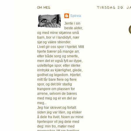
OM MEG
TIRSDAG 29. J
Spirea
Jente i sin
beste alder,
og med mine skjønne små
barn, bor vi i landidyll, nær
sjø og vakre strender.
Livet gir oss spor i hjertet. Mitt
hjerte bærer på mange arr,
etter både sorg og smerte,
men det er også fylt av dype,
uslettelige spor, etter sterke
inntrykk av kjærlighet, glede,
godhet og legedom. Hjertet
mitt får bare flere og flere
spor, og det blir stadig
trangere om plassen for
arrene, selvom de bæres
med meg og er en del av
meg..
Jeg har skrevet og fortalt
siden jeg var liten, og elsker
å dele fra livet. Noen av mine
hjertespor vil jeg dele med
deg: min tro, møter med