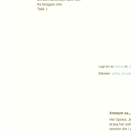
fra bloggen min.
Takk :)
Lagt inn av
Spirea
kl.
2
Etiketter:
afrika
,
fasad
Anonym sa...
Hei Spirea. Je
at jeg har su
vennen din i 