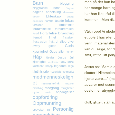
men på det han har
Barn
blogging
har mange barn og b
bønn
bloggtrøbbel
Dagen
dagens anbefaling
drømmer
har han ikke råd t
Ekteskap
døden
enslig
kommer....Men rik, 
fokus
fasade
familie
ensomhet
fordommer
forbilder
fordømmelse
foreldrerollen
Våkn opp! Vi gleder
Fortvilelse
forventning
fortid
et polert hus eller
fremtid
frihet
fristelser
frustrasjon
gi slipp
give
frykt
venn, materialiste
Guds
away
glede
kan du selge, for 
kjærlighet
Guds løfter
humor
smil, litt tid, lit
Håp
Jesus
Jul
idealer
kjærlighet
krav
krise
kontraster
legedom
kristenliv
kropp
løgn
Jesus sa: "Samle d
lånt historie
materialisme
media
skatter i Himmelen,
medmenneskeligh
hjerte være...." (m
et
menneskefrykt
mirakler
advarer mot usunn s
motgang
mobbing
muligheter
desto mer utrygghe
oppdagelser
nyttår
nåde
oppfordring
Gull, glitter, stålt
Oppmuntring
Personlig
oppvekst
ord
Kl
perspektiver