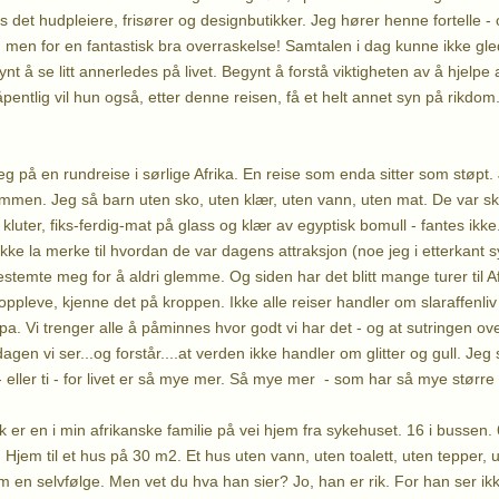
nes det hudpleiere, frisører og designbutikker. Jeg hører henne fortelle -
, men for en fantastisk bra overraskelse! Samtalen i dag kunne ikke gl
ynt å se litt annerledes på livet. Begynt å forstå viktigheten av å hjelp
entlig vil hun også, etter denne reisen, få et helt annet syn på rikdom
eg på en rundreise i sørlige Afrika. En reise som enda sitter som støpt.
ummen. Jeg så barn uten sko, uten klær, uten vann, uten mat. De var ski
luter, fiks-ferdig-mat på glass og klær av egyptisk bomull - fantes ikke
kke la merke til hvordan de var dagens attraksjon (noe jeg i etterkant 
estemte meg for å aldri glemme. Og siden har det blitt mange turer til Af
 oppleve, kjenne det på kroppen. Ikke alle reiser handler om slaraffenli
pa. Vi trenger alle å påminnes hvor godt vi har det - og at sutringen over 
gen vi ser...og forstår....at verden ikke handler om glitter og gull. Jeg
 - eller ti - for livet er så mye mer. Så mye mer - som har så mye større 
k er en i min afrikanske familie på vei hjem fra sykehuset. 16 i bussen
 Hjem til et hus på 30 m2. Et hus uten vann, uten toalett, uten tepper, ut
 en selvfølge. Men vet du hva han sier? Jo, han er rik. For han ser ikk