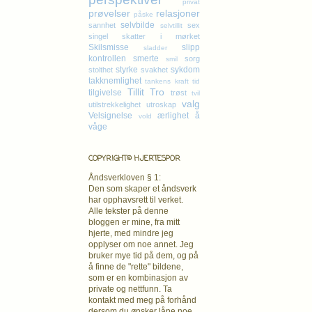
privat
prøvelser
relasjoner
påske
selvbilde
sannhet
sex
selvtillit
singel
skatter i mørket
Skilsmisse
slipp
sladder
kontrollen
smerte
sorg
smil
styrke
sykdom
stolthet
svakhet
takknemlighet
tankens kraft
tid
Tillit
Tro
tilgivelse
trøst
tvil
valg
utilstrekkelighet
utroskap
Velsignelse
ærlighet
å
vold
våge
COPYRIGHT© HJERTESPOR
Åndsverkloven § 1:
Den som skaper et åndsverk
har opphavsrett
til verket.
Alle tekster på denne
bloggen er mine, fra mitt
hjerte, med mindre jeg
opplyser om noe annet. Jeg
bruker mye tid på dem, og på
å finne de "rette" bildene,
som er en kombinasjon av
private og nettfunn. Ta
kontakt med meg på forhånd
dersom du ønsker låne noe