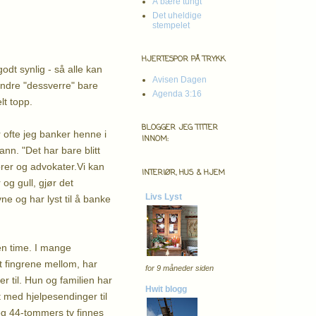
Å bære tungt
Det uheldige
stempelet
HJERTESPOR PÅ TRYKK
odt synlig - så alle kan
Avisen Dagen
andre "dessverre" bare
Agenda 3:16
lt topp.
BLOGGER JEG TITTER
 ofte jeg banker henne i
INNOM:
ann. "Det har bare blitt
sorer og advokater.Vi kan
INTERIØR, HUS & HJEM
og gull, gjør det
Livs Lyst
ne og har lyst til å banke
en time. I mange
t fingrene mellom, har
for 9 måneder siden
r til. Hun og familien har
Hwit blogg
t med hjelpesendinger til
 og 44-tommers tv finnes