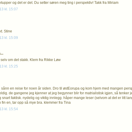
tupper og det er det. Du setter søren meg ting i perspektiv! Takk fra Miriam
13 kl. 15:07
kt. Stine
13 kl. 15:09
..
e selv om det stakk. Klem fra Rikke Løw
13 kl. 15:25
sånn en reise for noen år siden. Dro til østEorupa og kom hjem med mangen perspek
dig. de gangene jeg kjenner at jeg begynner blir for matrialistisk igjen, så tenker jeg
g snart faktisk. nydelig og viktig innlegg. håper mange leser (selvom at det er litt lang
 fin en, tar opp så mye bra. klemmer fra Tina
13 kl. 15:54