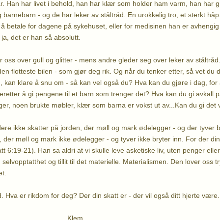
. Han har livet i behold, han har klær som holder ham varm, han har 
arnebarn - og de har leker av ståltråd. En urokkelig tro, et sterkt håp.
il å betale for dagene på sykehuset, eller for medisinen han er avheng
ja, det er han så absolutt.
 oss over gull og glitter - mens andre gleder seg over leker av ståltråd.
 den flotteste bilen - som gjør deg rik. Og når du tenker etter, så vet du 
n, kan klare å snu om - så kan vel også du? Hva kan du gjøre i dag, fo
deretter å gi pengene til et barn som trenger det? Hva kan du gi avkall 
t penger, noen brukte møbler, klær som barna er vokst ut av...Kan du gi det
ere ikke skatter på jorden, der møll og mark ødelegger - og der tyver 
 der møll og mark ikke ødelegger - og tyver ikke bryter inn. For der din s
att 6:19-21). Han sa aldri at vi skulle leve asketiske liv, uten penger ell
elvopptatthet og tillit til det materielle. Materialismen. Den lover oss 
t.
råd. Hva er rikdom for deg? Der din skatt er - der vil også ditt hjerte være..
em,