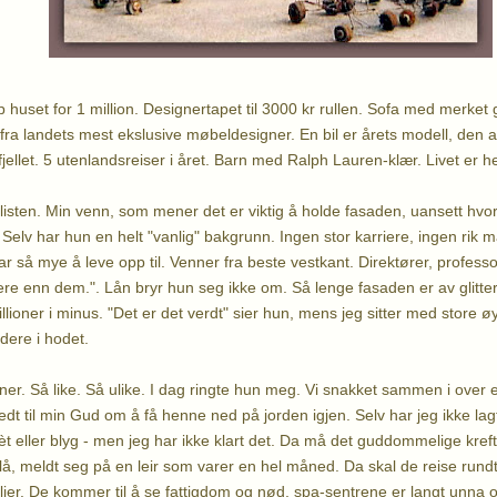
huset for 1 million. Designertapet til 3000 kr rullen. Sofa med merket g
ra landets mest ekslusive møbeldesigner. En bil er årets modell, den 
 fjellet. 5 utenlandsreiser i året. Barn med Ralph Lauren-klær. Livet er he
listen. Min venn, som mener det er viktig å holde fasaden, uansett hvor
Selv har hun en helt "vanlig" bakgrunn. Ingen stor karriere, ingen rik m
 har så mye å leve opp til. Venner fra beste vestkant. Direktører, profes
ere enn dem.". Lån bryr hun seg ikke om. Så lenge fasaden er av glitter 
lioner i minus. "Det er det verdt" sier hun, mens jeg sitter med store øy
dere i hodet.
er. Så like. Så ulike. I dag ringte hun meg. Vi snakket sammen i over 
dt til min Gud om å få henne ned på jorden igjen. Selv har jeg ikke lag
t eller blyg - men jeg har ikke klart det. Da må det guddommelige krefte
blå, meldt seg på en leir som varer en hel måned. Da skal de reise rund
milier. De kommer til å se fattigdom og nød, spa-sentrene er langt unna