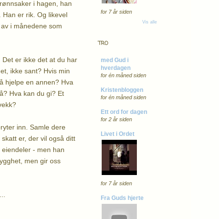
grønnsaker i hagen, han
for 7 år siden
 Han er rik. Og likevel
Vis alle
ig av i månedene som
TRO
 Det er ikke det at du har
med Gud i
hverdagen
det, ikke sant? Hvis min
for én måned siden
r å hjelpe en annen? Hva
Kristenbloggen
på? Hva kan du gi? Et
for én måned siden
 vekk?
Ett ord for dagen
for 2 år siden
bryter inn. Samle dere
Livet i Ordet
katt er, der vil også ditt
er eiendeler - men han
trygghet, men gir oss
for 7 år siden
..
Fra Guds hjerte